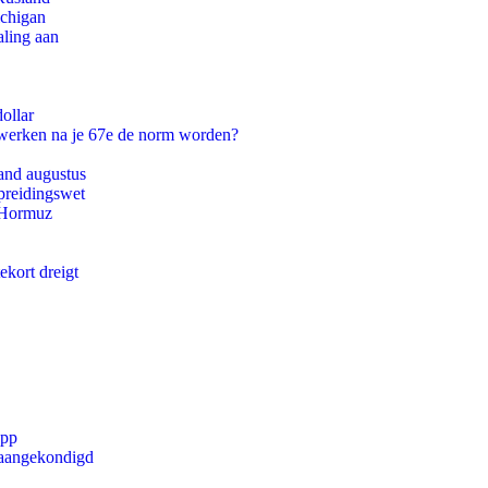
ichigan
aling aan
ollar
 werken na je 67e de norm worden?
and augustus
preidingswet
n Hormuz
ekort dreigt
app
g aangekondigd