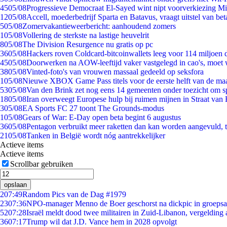
45
05/08
Progressieve Democraat El-Sayed wint nipt voorverkiezing M
12
05/08
Accell, moederbedrijf Sparta en Batavus, vraagt uitstel van bet
5
05/08
Zomervakantieweerbericht: aanhoudend zomers
1
05/08
Vollering de sterkste na lastige heuvelrit
8
05/08
The Division Resurgence nu gratis op pc
36
05/08
Hackers roven Coldcard-bitcoinwallets leeg voor 114 miljoen d
45
05/08
Doorwerken na AOW-leeftijd vaker vastgelegd in cao's, moet
38
05/08
Vinted-foto's van vrouwen massaal gedeeld op seksfora
1
05/08
Nieuwe XBOX Game Pass titels voor de eerste helft van de ma
53
05/08
Van den Brink zet nog eens 14 gemeenten onder toezicht om s
18
05/08
Iran overweegt Europese hulp bij ruimen mijnen in Straat va
3
05/08
EA Sports FC 27 toont The Grounds-modus
1
05/08
Gears of War: E-Day open beta begint 6 augustus
36
05/08
Pentagon verbruikt meer raketten dan kan worden aangevuld, t
21
05/08
Tanken in België wordt nóg aantrekkelijker
Actieve items
Actieve items
Scrollbar gebruiken
opslaan
2
07:49
Random Pics van de Dag #1979
23
07:36
NPO-manager Menno de Boer geschorst na dickpic in groeps
52
07:28
Israël meldt dood twee militairen in Zuid-Libanon, vergeldin
36
07:17
Trump wil dat J.D. Vance hem in 2028 opvolgt