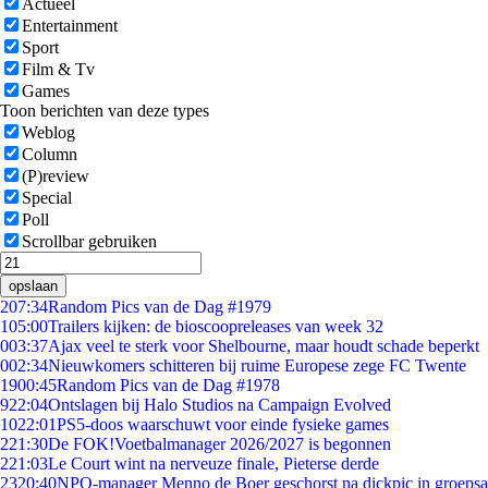
Actueel
Entertainment
Sport
Film & Tv
Games
Toon berichten van deze types
Weblog
Column
(P)review
Special
Poll
Scrollbar gebruiken
opslaan
2
07:34
Random Pics van de Dag #1979
1
05:00
Trailers kijken: de bioscoopreleases van week 32
0
03:37
Ajax veel te sterk voor Shelbourne, maar houdt schade beperkt
0
02:34
Nieuwkomers schitteren bij ruime Europese zege FC Twente
19
00:45
Random Pics van de Dag #1978
9
22:04
Ontslagen bij Halo Studios na Campaign Evolved
10
22:01
PS5-doos waarschuwt voor einde fysieke games
2
21:30
De FOK!Voetbalmanager 2026/2027 is begonnen
2
21:03
Le Court wint na nerveuze finale, Pieterse derde
23
20:40
NPO-manager Menno de Boer geschorst na dickpic in groeps