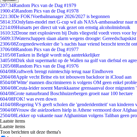
2
07:34
Random Pics van de Dag #1979
19
00:45
Random Pics van de Dag #1978
2
21:30
De FOK!Voetbalmanager 2026/2027 is begonnen
58
14:35
Onlyfans-model met G-cup wil als NASA-ambassadeur naar 
22
14:09
Huisarts per direct uit vak gezet om ernstig alcoholmisbruik
16
10:32
Drone met explosieven bij Duits vliegveld voedt vrees voor hy
56
09:33
Waterschappen slaan alarm wegens droogte: Gereedschapskist
23
06/08
Zorgmedewerkster die 's nachts haar vriend bezocht terecht on
37
06/08
Random Pics van de Dag #1977
21
05/08
Tanken in België wordt nóg aantrekkelijker
34
05/08
Dirk sluit supermarkt op de Wallen na golf van diefstal en agre
12
05/08
Random Pics van de Dag #1976
6
04/08
Kraftwerk brengt ruimteschip terug naar Eindhoven
20
04/08
Apple vecht Britse eis tot inbouwen backdoor in iCloud aan
85
04/08
'Witte' mannen discrimineren is volgens OM geen enkel probl
30
04/08
Ceuta-leider noemt Marokkaanse grensaanval door migranten 
6
04/08
Grote natuurbrand Boschhuizerbergen groeit naar 100 hectare
6
04/08
FOK! was even down
41
04/08
Regering VS geeft scholen die 'genderidentiteit' van kinderen
59
04/08
Vrouw die asielzoekers hielp in Athene vermoord door Afghaa
25
04/08
Lekker op vakantie naar Afghanistan volgens Taliban geen pr
Laatste items
Laatste items
Toon berichten uit deze thema's