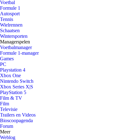
Voetbal
Formule 1
Autosport
Tennis
Wielrennen
Schaatsen
Wintersporten
Managerspelen
Voetbalmanager
Formule 1-manager
Games
PC
Playstation 4
Xbox One
Nintendo Switch
Xbox Series X|S
PlayStation 5
Film & TV
Film
Televisie
Trailers en Videos
Bioscoopagenda
Forum
Meer
Weblog