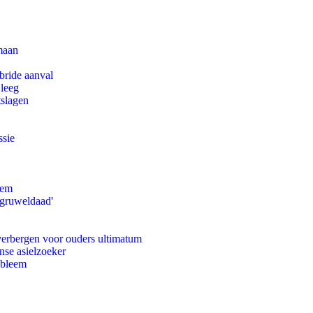
maan
bride aanval
 leeg
tslagen
ssie
eem
'gruweldaad'
 verbergen voor ouders ultimatum
nse asielzoeker
obleem