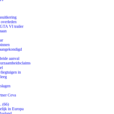
suitkering
d overleden
 GTA VI trailer
maan
ar
binnen
g aangekondigd
bride aanval
duurzaamheidsclaims
el
iegtuigen in
 leeg
tslagen
rtner Ceva
. (66)
lijk in Europa
Rusland