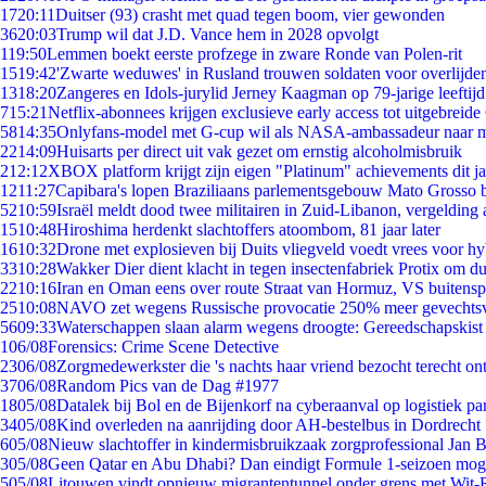
17
20:11
Duitser (93) crasht met quad tegen boom, vier gewonden
36
20:03
Trump wil dat J.D. Vance hem in 2028 opvolgt
1
19:50
Lemmen boekt eerste profzege in zware Ronde van Polen-rit
15
19:42
'Zwarte weduwes' in Rusland trouwen soldaten voor overlijden
13
18:20
Zangeres en Idols-jurylid Jerney Kaagman op 79-jarige leeftij
7
15:21
Netflix-abonnees krijgen exclusieve early access tot uitgebreide
58
14:35
Onlyfans-model met G-cup wil als NASA-ambassadeur naar 
22
14:09
Huisarts per direct uit vak gezet om ernstig alcoholmisbruik
2
12:12
XBOX platform krijgt zijn eigen "Platinum" achievements dit ja
12
11:27
Capibara's lopen Braziliaans parlementsgebouw Mato Grosso 
52
10:59
Israël meldt dood twee militairen in Zuid-Libanon, vergeldin
15
10:48
Hiroshima herdenkt slachtoffers atoombom, 81 jaar later
16
10:32
Drone met explosieven bij Duits vliegveld voedt vrees voor hy
33
10:28
Wakker Dier dient klacht in tegen insectenfabriek Protix om 
22
10:16
Iran en Oman eens over route Straat van Hormuz, VS buitensp
25
10:08
NAVO zet wegens Russische provocatie 250% meer gevechtsvl
56
09:33
Waterschappen slaan alarm wegens droogte: Gereedschapskist
1
06/08
Forensics: Crime Scene Detective
23
06/08
Zorgmedewerkster die 's nachts haar vriend bezocht terecht on
37
06/08
Random Pics van de Dag #1977
18
05/08
Datalek bij Bol en de Bijenkorf na cyberaanval op logistiek pa
34
05/08
Kind overleden na aanrijding door AH-bestelbus in Dordrecht
6
05/08
Nieuw slachtoffer in kindermisbruikzaak zorgprofessional Jan B
3
05/08
Geen Qatar en Abu Dhabi? Dan eindigt Formule 1-seizoen moge
5
05/08
Litouwen vindt opnieuw migrantentunnel onder grens met Wit-