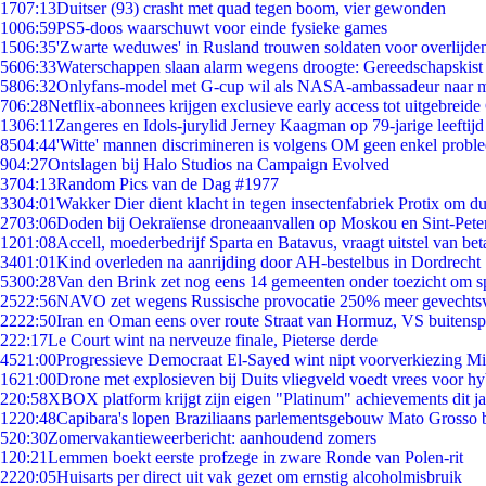
17
07:13
Duitser (93) crasht met quad tegen boom, vier gewonden
10
06:59
PS5-doos waarschuwt voor einde fysieke games
15
06:35
'Zwarte weduwes' in Rusland trouwen soldaten voor overlijden
56
06:33
Waterschappen slaan alarm wegens droogte: Gereedschapskist
58
06:32
Onlyfans-model met G-cup wil als NASA-ambassadeur naar 
7
06:28
Netflix-abonnees krijgen exclusieve early access tot uitgebreide
13
06:11
Zangeres en Idols-jurylid Jerney Kaagman op 79-jarige leeftijd
85
04:44
'Witte' mannen discrimineren is volgens OM geen enkel probl
9
04:27
Ontslagen bij Halo Studios na Campaign Evolved
37
04:13
Random Pics van de Dag #1977
33
04:01
Wakker Dier dient klacht in tegen insectenfabriek Protix om 
27
03:06
Doden bij Oekraïense droneaanvallen op Moskou en Sint-Pete
12
01:08
Accell, moederbedrijf Sparta en Batavus, vraagt uitstel van bet
34
01:01
Kind overleden na aanrijding door AH-bestelbus in Dordrecht
53
00:28
Van den Brink zet nog eens 14 gemeenten onder toezicht om s
25
22:56
NAVO zet wegens Russische provocatie 250% meer gevechtsvl
22
22:50
Iran en Oman eens over route Straat van Hormuz, VS buitensp
2
22:17
Le Court wint na nerveuze finale, Pieterse derde
45
21:00
Progressieve Democraat El-Sayed wint nipt voorverkiezing M
16
21:00
Drone met explosieven bij Duits vliegveld voedt vrees voor hy
2
20:58
XBOX platform krijgt zijn eigen "Platinum" achievements dit ja
12
20:48
Capibara's lopen Braziliaans parlementsgebouw Mato Grosso 
5
20:30
Zomervakantieweerbericht: aanhoudend zomers
1
20:21
Lemmen boekt eerste profzege in zware Ronde van Polen-rit
22
20:05
Huisarts per direct uit vak gezet om ernstig alcoholmisbruik