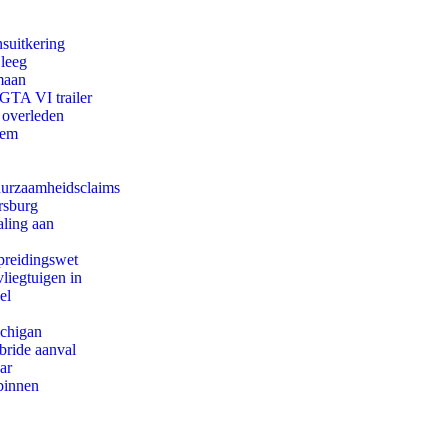
suitkering
 leeg
maan
 GTA VI trailer
 overleden
eem
duurzaamheidsclaims
rsburg
aling aan
preidingswet
iegtuigen in
el
ichigan
bride aanval
ar
binnen