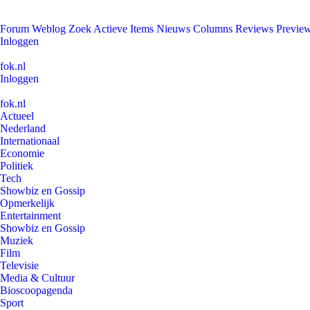
Forum
Weblog
Zoek
Actieve Items
Nieuws
Columns
Reviews
Previe
Inloggen
fok.nl
Inloggen
fok.nl
Actueel
Nederland
Internationaal
Economie
Politiek
Tech
Showbiz en Gossip
Opmerkelijk
Entertainment
Showbiz en Gossip
Muziek
Film
Televisie
Media & Cultuur
Bioscoopagenda
Sport