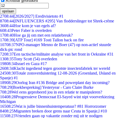
Scrollbar gebruiken
opslaan
27
08:44
[2026/2027] Eredivisietoto #1
87
08:44
[INFLUENCERS #295] Van flodderslinger tot Shrek-crème
36
08:44
Hoe kom je van egels af?
6
08:43
Peter Faber is overleden
17
08:40
Hoe ga jij om met een relatiebreuk?
17
08:39
[ATP Tour] #169 Tosti Tallon back on fire
107
08:37
NPO-manager Menno de Boer (47) op non-actief stuurde
dick-pic rond
72
08:37
Een tactische/militaire analyse van het front in Oekraïne #31
13
08:35
Tony Scott (54) overleden
198
08:34
Israel en Gaza #17
26
08:34
Klacht ingediend tegen grootste insectenfabriek ter wereld
245
08:30
Totale zonsverduistering 12-08-2026 (Groenland, IJsland en
Spanje) #1
189
08:29
Oorlog Iran #136 Bridge and powerplant day incoming?
7
08:29
[Boekbespreking] Yesteryear - Caro Claire Burke
7
08:28
Wel eens geprobeerd jou in een relatie te manipuleren?
104
08:28
Progressieve Democraat El-Sayed wint nipt voorverkiezing
Michigan
165
08:25
Wat is jullie binnenhuistemperatuur? #81 Horrorzomer
84
08:25
Migranten breken door grens naar Ceuta in Spanje,l #10
115
08:23
Vrienden gaan op vakantie zonder mij uit te nodigen