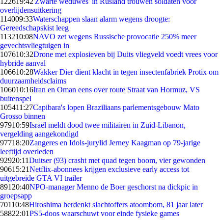
1226
19:42
'Zwarte weduwes' in Rusland trouwen soldaten voor
overlijdensuitkering
1140
09:33
Waterschappen slaan alarm wegens droogte:
Gereedschapskist leeg
1132
10:08
NAVO zet wegens Russische provocatie 250% meer
gevechtsvliegtuigen in
1076
10:32
Drone met explosieven bij Duits vliegveld voedt vrees voor
hybride aanval
1066
10:28
Wakker Dier dient klacht in tegen insectenfabriek Protix om
duurzaamheidsclaims
1060
10:16
Iran en Oman eens over route Straat van Hormuz, VS
buitenspel
1054
11:27
Capibara's lopen Braziliaans parlementsgebouw Mato
Grosso binnen
979
10:59
Israël meldt dood twee militairen in Zuid-Libanon,
vergelding aangekondigd
977
18:20
Zangeres en Idols-jurylid Jerney Kaagman op 79-jarige
leeftijd overleden
929
20:11
Duitser (93) crasht met quad tegen boom, vier gewonden
906
15:21
Netflix-abonnees krijgen exclusieve early access tot
uitgebreide GTA VI trailer
891
20:40
NPO-manager Menno de Boer geschorst na dickpic in
groepsapp
701
10:48
Hiroshima herdenkt slachtoffers atoombom, 81 jaar later
588
22:01
PS5-doos waarschuwt voor einde fysieke games