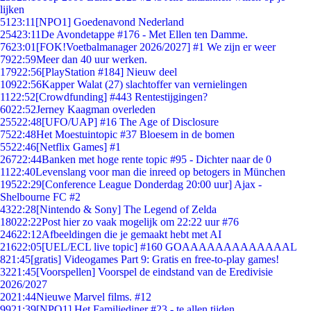
lijken
51
23:11
[NPO1] Goedenavond Nederland
254
23:11
De Avondetappe #176 - Met Ellen ten Damme.
76
23:01
[FOK!Voetbalmanager 2026/2027] #1 We zijn er weer
79
22:59
Meer dan 40 uur werken.
179
22:56
[PlayStation #184] Nieuw deel
109
22:56
Kapper Walat (27) slachtoffer van vernielingen
11
22:52
[Crowdfunding] #443 Rentestijgingen?
60
22:52
Jerney Kaagman overleden
255
22:48
[UFO/UAP] #16 The Age of Disclosure
75
22:48
Het Moestuintopic #37 Bloesem in de bomen
55
22:46
[Netflix Games] #1
267
22:44
Banken met hoge rente topic #95 - Dichter naar de 0
11
22:40
Levenslang voor man die inreed op betogers in München
195
22:29
[Conference League Donderdag 20:00 uur] Ajax -
Shelbourne FC #2
43
22:28
[Nintendo & Sony] The Legend of Zelda
180
22:22
Post hier zo vaak mogelijk om 22:22 uur #76
246
22:12
Afbeeldingen die je gemaakt hebt met AI
216
22:05
[UEL/ECL live topic] #160 GOAAAAAAAAAAAAAL
8
21:45
[gratis] Videogames Part 9: Gratis en free-to-play games!
32
21:45
[Voorspellen] Voorspel de eindstand van de Eredivisie
2026/2027
20
21:44
Nieuwe Marvel films. #12
99
21:39
[NPO1] Het Familiediner #23 - te allen tijden