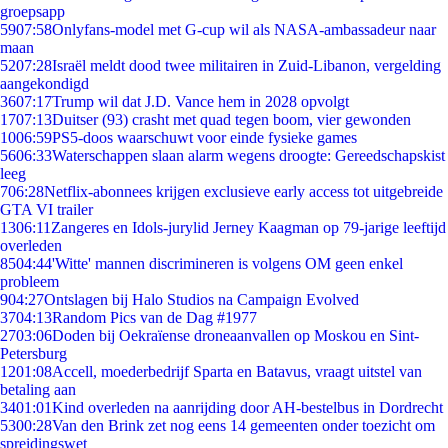
groepsapp
59
07:58
Onlyfans-model met G-cup wil als NASA-ambassadeur naar
maan
52
07:28
Israël meldt dood twee militairen in Zuid-Libanon, vergelding
aangekondigd
36
07:17
Trump wil dat J.D. Vance hem in 2028 opvolgt
17
07:13
Duitser (93) crasht met quad tegen boom, vier gewonden
10
06:59
PS5-doos waarschuwt voor einde fysieke games
56
06:33
Waterschappen slaan alarm wegens droogte: Gereedschapskist
leeg
7
06:28
Netflix-abonnees krijgen exclusieve early access tot uitgebreide
GTA VI trailer
13
06:11
Zangeres en Idols-jurylid Jerney Kaagman op 79-jarige leeftijd
overleden
85
04:44
'Witte' mannen discrimineren is volgens OM geen enkel
probleem
9
04:27
Ontslagen bij Halo Studios na Campaign Evolved
37
04:13
Random Pics van de Dag #1977
27
03:06
Doden bij Oekraïense droneaanvallen op Moskou en Sint-
Petersburg
12
01:08
Accell, moederbedrijf Sparta en Batavus, vraagt uitstel van
betaling aan
34
01:01
Kind overleden na aanrijding door AH-bestelbus in Dordrecht
53
00:28
Van den Brink zet nog eens 14 gemeenten onder toezicht om
spreidingswet