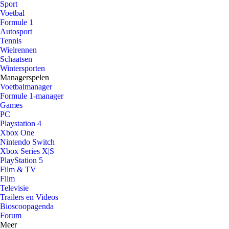
Sport
Voetbal
Formule 1
Autosport
Tennis
Wielrennen
Schaatsen
Wintersporten
Managerspelen
Voetbalmanager
Formule 1-manager
Games
PC
Playstation 4
Xbox One
Nintendo Switch
Xbox Series X|S
PlayStation 5
Film & TV
Film
Televisie
Trailers en Videos
Bioscoopagenda
Forum
Meer