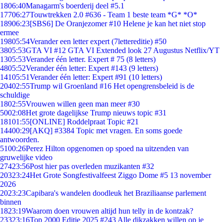
18
06:40
Managarm's boerderij deel #5.1
177
06:27
Touwtrekken 2.0 #636 - Team 1 beste team *G* *O*
189
06:23
[SBS6] De Oranjezomer #10 Helene je kan het niet stop
ermee
198
05:54
Verander een letter expert (7lettereditie) #50
38
05:53
GTA VI #12 GTA VI Extended look 27 Augustus Netflix/YT
13
05:53
Verander één letter. Expert # 75 (8 letters)
48
05:52
Verander één letter: Expert #143 (9 letters)
141
05:51
Verander één letter: Expert #91 (10 letters)
204
02:55
Trump wil Groenland #16 Het opengrensbeleid is de
schuldige
18
02:55
Vrouwen willen geen man meer #30
50
02:08
Het grote dagelijkse Trump nieuws topic #31
181
01:55
[ONLINE] Roddelpraat Topic #21
144
00:29
[AKQ] #3384 Topic met vragen. En soms goede
antwoorden.
51
00:26
Perez Hilton opgenomen op spoed na uitzenden van
gruwelijke video
274
23:56
Post hier pas overleden muzikanten #32
203
23:24
Het Grote Songfestivalfeest Ziggo Dome #5 13 november
2026
20
23:23
Capibara's wandelen doodleuk het Braziliaanse parlement
binnen
18
23:19
Waarom doen vrouwen altijd hun telly in de kontzak?
233
23:16
Top 2000 Editie 2025 #243 Alle dikzakken willen op je