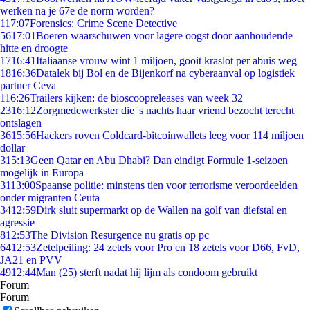
werken na je 67e de norm worden?
1
17:07
Forensics: Crime Scene Detective
56
17:01
Boeren waarschuwen voor lagere oogst door aanhoudende
hitte en droogte
17
16:41
Italiaanse vrouw wint 1 miljoen, gooit kraslot per abuis weg
18
16:36
Datalek bij Bol en de Bijenkorf na cyberaanval op logistiek
partner Ceva
1
16:26
Trailers kijken: de bioscoopreleases van week 32
23
16:12
Zorgmedewerkster die 's nachts haar vriend bezocht terecht
ontslagen
36
15:56
Hackers roven Coldcard-bitcoinwallets leeg voor 114 miljoen
dollar
3
15:13
Geen Qatar en Abu Dhabi? Dan eindigt Formule 1-seizoen
mogelijk in Europa
31
13:00
Spaanse politie: minstens tien voor terrorisme veroordeelden
onder migranten Ceuta
34
12:59
Dirk sluit supermarkt op de Wallen na golf van diefstal en
agressie
8
12:53
The Division Resurgence nu gratis op pc
64
12:53
Zetelpeiling: 24 zetels voor Pro en 18 zetels voor D66, FvD,
JA21 en PVV
49
12:44
Man (25) sterft nadat hij lijm als condoom gebruikt
Forum
Forum