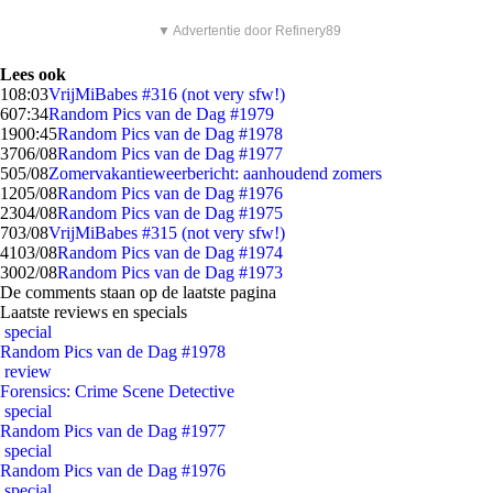
▼ Advertentie door Refinery89
Lees ook
1
08:03
VrijMiBabes #316 (not very sfw!)
6
07:34
Random Pics van de Dag #1979
19
00:45
Random Pics van de Dag #1978
37
06/08
Random Pics van de Dag #1977
5
05/08
Zomervakantieweerbericht: aanhoudend zomers
12
05/08
Random Pics van de Dag #1976
23
04/08
Random Pics van de Dag #1975
7
03/08
VrijMiBabes #315 (not very sfw!)
41
03/08
Random Pics van de Dag #1974
30
02/08
Random Pics van de Dag #1973
De comments staan op de laatste pagina
Laatste reviews en specials
special
Random Pics van de Dag #1978
review
Forensics: Crime Scene Detective
special
Random Pics van de Dag #1977
special
Random Pics van de Dag #1976
special