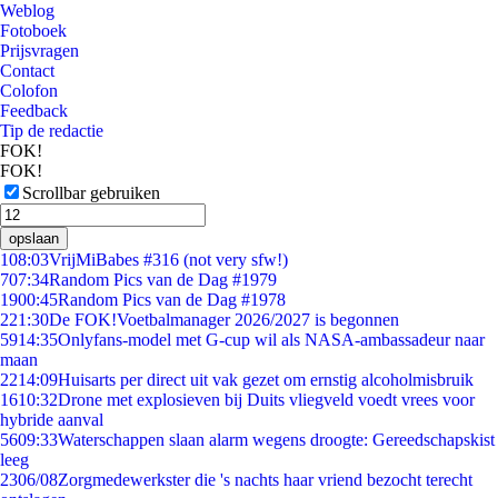
Weblog
Fotoboek
Prijsvragen
Contact
Colofon
Feedback
Tip de redactie
FOK!
FOK!
Scrollbar gebruiken
opslaan
1
08:03
VrijMiBabes #316 (not very sfw!)
7
07:34
Random Pics van de Dag #1979
19
00:45
Random Pics van de Dag #1978
2
21:30
De FOK!Voetbalmanager 2026/2027 is begonnen
59
14:35
Onlyfans-model met G-cup wil als NASA-ambassadeur naar
maan
22
14:09
Huisarts per direct uit vak gezet om ernstig alcoholmisbruik
16
10:32
Drone met explosieven bij Duits vliegveld voedt vrees voor
hybride aanval
56
09:33
Waterschappen slaan alarm wegens droogte: Gereedschapskist
leeg
23
06/08
Zorgmedewerkster die 's nachts haar vriend bezocht terecht