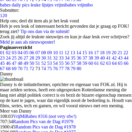
babes
daily pics
leuke lijstjes
vrijmibabes
vrijmibo
Submitter:
120
Help ons; deel dit item als je het leuk vond
Heb je een leuk of interessant bericht gevonden dat je graag op FOK!
terug ziet?
Tip ons dan via de submit!
Zoek jij altijd de leukste nieuwtjes en kun je daar leuk over schrijven?
Meld je aan als nieuwsposter!
Paginaoverzicht
01
02
03
04
05
06
07
08
09
10
11
12
13
14
15
16
17
18
19
20
21
22
23
24
25
26
27
28
29
30
31
32
33
34
35
36
37
38
39
40
41
42
43
44
45
46
47
48
49
50
51
52
53
54
55
56
57
58
59
60
61
62
63
64
65
66
67
68
69
70
71
72
73
74
75
76
77
78
79
80
Danny
Danny is de initiatiefnemer, oprichter en eigenaar van FOK.nl. Hij is
maar zelden serieus, heeft een uitgesproken Rotterdamse mening die
lang niet altijd politiek correct is en bezit de bizarre eigenschap mensen
op de kast te jagen, waar dat eigenlijk nooit de bedoeling is. Houdt van
films, series, tech en gamen, en wil vooral nieuws met een mening.
Meer van Danny
1
08:03
VrijMiBabes #316 (not very sfw!)
7
07:34
Random Pics van de Dag #1979
19
00:45
Random Pics van de Dag #1978