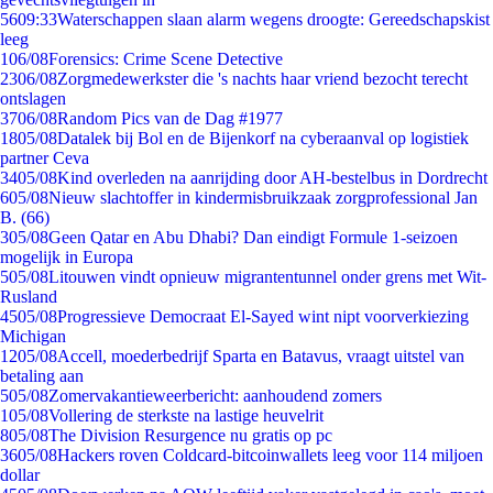
56
09:33
Waterschappen slaan alarm wegens droogte: Gereedschapskist
leeg
1
06/08
Forensics: Crime Scene Detective
23
06/08
Zorgmedewerkster die 's nachts haar vriend bezocht terecht
ontslagen
37
06/08
Random Pics van de Dag #1977
18
05/08
Datalek bij Bol en de Bijenkorf na cyberaanval op logistiek
partner Ceva
34
05/08
Kind overleden na aanrijding door AH-bestelbus in Dordrecht
6
05/08
Nieuw slachtoffer in kindermisbruikzaak zorgprofessional Jan
B. (66)
3
05/08
Geen Qatar en Abu Dhabi? Dan eindigt Formule 1-seizoen
mogelijk in Europa
5
05/08
Litouwen vindt opnieuw migrantentunnel onder grens met Wit-
Rusland
45
05/08
Progressieve Democraat El-Sayed wint nipt voorverkiezing
Michigan
12
05/08
Accell, moederbedrijf Sparta en Batavus, vraagt uitstel van
betaling aan
5
05/08
Zomervakantieweerbericht: aanhoudend zomers
1
05/08
Vollering de sterkste na lastige heuvelrit
8
05/08
The Division Resurgence nu gratis op pc
36
05/08
Hackers roven Coldcard-bitcoinwallets leeg voor 114 miljoen
dollar