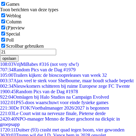
Games
Toon berichten van deze types
Weblog
Column
(P)review
Special
Poll
Scrollbar gebruiken
opslaan
1
08:03
VrijMiBabes #316 (not very sfw!)
7
07:34
Random Pics van de Dag #1979
1
05:00
Trailers kijken: de bioscoopreleases van week 32
0
03:37
Ajax veel te sterk voor Shelbourne, maar houdt schade beperkt
0
02:34
Nieuwkomers schitteren bij ruime Europese zege FC Twente
19
00:45
Random Pics van de Dag #1978
9
22:04
Ontslagen bij Halo Studios na Campaign Evolved
10
22:01
PS5-doos waarschuwt voor einde fysieke games
2
21:30
De FOK!Voetbalmanager 2026/2027 is begonnen
2
21:03
Le Court wint na nerveuze finale, Pieterse derde
24
20:40
NPO-manager Menno de Boer geschorst na dickpic in
groepsapp
17
20:11
Duitser (93) crasht met quad tegen boom, vier gewonden
36
20:03
Trump wil dat J.D. Vance hem in 2028 opvolgt