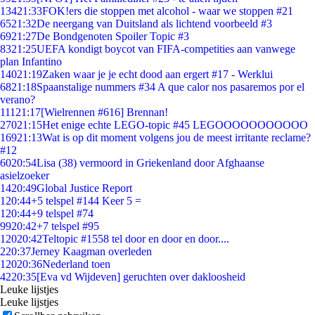
134
21:33
FOK!ers die stoppen met alcohol - waar we stoppen #21
65
21:32
De neergang van Duitsland als lichtend voorbeeld #3
69
21:27
De Bondgenoten Spoiler Topic #3
83
21:25
UEFA kondigt boycot van FIFA-competities aan vanwege
plan Infantino
140
21:19
Zaken waar je je echt dood aan ergert #17 - Werklui
68
21:18
Spaanstalige nummers #34 A que calor nos pasaremos por el
verano?
111
21:17
[Wielrennen #616] Brennan!
270
21:15
Het enige echte LEGO-topic #45 LEGOOOOOOOOOOO
169
21:13
Wat is op dit moment volgens jou de meest irritante reclame?
#12
60
20:54
Lisa (38) vermoord in Griekenland door Afghaanse
asielzoeker
14
20:49
Global Justice Report
1
20:44
+5 telspel #144 Keer 5 =
1
20:44
+9 telspel #74
99
20:42
+7 telspel #95
120
20:42
Teltopic #1558 tel door en door en door....
2
20:37
Jerney Kaagman overleden
120
20:36
Nederland toen
42
20:35
[Eva vd Wijdeven] geruchten over dakloosheid
Leuke lijstjes
Leuke lijstjes