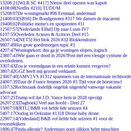
132
08:21
[WLR SC #417] Nieuw deel openen was kaputt
41
08:08
[Netflix #210] TUDUM
152
08:07
De woningmarkt #96 Eenmaal, andermaal
214
08:03
[SBS6] De Bondgenoten #317 We dansen de macaroni
194
08:02
Politieke meme's en spotprenten #11
125
07:57
[Nederlands Elftal] Op naar Louis IV?
61
07:55
Overleden Acteurs & Actrices Deel #15
265
07:54
[NET5] Het blok 2026 #32 Blokkendozen
98
07:49
Het grote goedemorgen topic #3
42
07:47
Woningtekort: dus ga je woningen slopen, logisch
238
07:43
Wie gaan er dood in 2026?Post met een vleugje cynisme de
overledenen.
33
07:43
Zou je vreemdgaan in een relatie kunnen vergeven?
38
07:42
GGZ heeft mij gezond verklaard.
230
07:40
[AMV] VS #1312 spammers van de internationale rechtsorde
240
07:39
Tour de France femmes 2026 #3 Tijd voor de borstcrawl
11
07:32
Rechtszaak dodelijk ongeluk uitgesteld vanwege vakantie
advocaat
15
07:25
Trump wil dat J.D. Vance hem in 2028 opvolgt
262
07:23
[Dagboek] Veel aan hoofd - Deel 27
150
07:18
[RTL] B&B vol liefde 6de seizoen #4
54
07:17
Oorlog in Oekraïne #1318 Drone baby drone
229
07:14
[Videoland] B&B vol liefde 6de seizoen #1 voor de
vooruitkijkers
18
06:47
Pinda-allergie? Andermans poep slikken helpt misschien