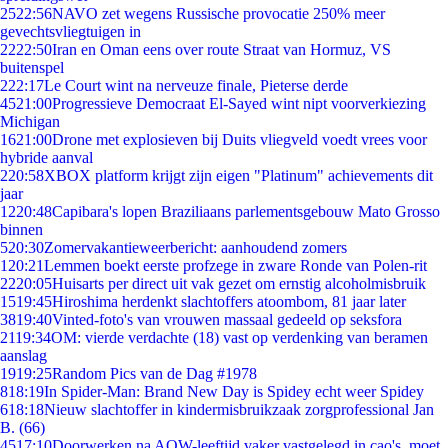
25
22:56
NAVO zet wegens Russische provocatie 250% meer
gevechtsvliegtuigen in
22
22:50
Iran en Oman eens over route Straat van Hormuz, VS
buitenspel
2
22:17
Le Court wint na nerveuze finale, Pieterse derde
45
21:00
Progressieve Democraat El-Sayed wint nipt voorverkiezing
Michigan
16
21:00
Drone met explosieven bij Duits vliegveld voedt vrees voor
hybride aanval
2
20:58
XBOX platform krijgt zijn eigen "Platinum" achievements dit
jaar
12
20:48
Capibara's lopen Braziliaans parlementsgebouw Mato Grosso
binnen
5
20:30
Zomervakantieweerbericht: aanhoudend zomers
1
20:21
Lemmen boekt eerste profzege in zware Ronde van Polen-rit
22
20:05
Huisarts per direct uit vak gezet om ernstig alcoholmisbruik
15
19:45
Hiroshima herdenkt slachtoffers atoombom, 81 jaar later
38
19:40
Vinted-foto's van vrouwen massaal gedeeld op seksfora
21
19:34
OM: vierde verdachte (18) vast op verdenking van beramen
aanslag
19
19:25
Random Pics van de Dag #1978
8
18:19
In Spider-Man: Brand New Day is Spidey echt weer Spidey
6
18:18
Nieuw slachtoffer in kindermisbruikzaak zorgprofessional Jan
B. (66)
45
17:10
Doorwerken na AOW-leeftijd vaker vastgelegd in cao's, moet