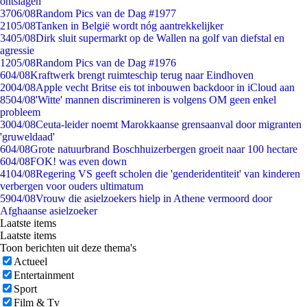
ontslagen
37
06/08
Random Pics van de Dag #1977
21
05/08
Tanken in België wordt nóg aantrekkelijker
34
05/08
Dirk sluit supermarkt op de Wallen na golf van diefstal en
agressie
12
05/08
Random Pics van de Dag #1976
6
04/08
Kraftwerk brengt ruimteschip terug naar Eindhoven
20
04/08
Apple vecht Britse eis tot inbouwen backdoor in iCloud aan
85
04/08
'Witte' mannen discrimineren is volgens OM geen enkel
probleem
30
04/08
Ceuta-leider noemt Marokkaanse grensaanval door migranten
'gruweldaad'
6
04/08
Grote natuurbrand Boschhuizerbergen groeit naar 100 hectare
6
04/08
FOK! was even down
41
04/08
Regering VS geeft scholen die 'genderidentiteit' van kinderen
verbergen voor ouders ultimatum
59
04/08
Vrouw die asielzoekers hielp in Athene vermoord door
Afghaanse asielzoeker
Laatste items
Laatste items
Toon berichten uit deze thema's
Actueel
Entertainment
Sport
Film & Tv