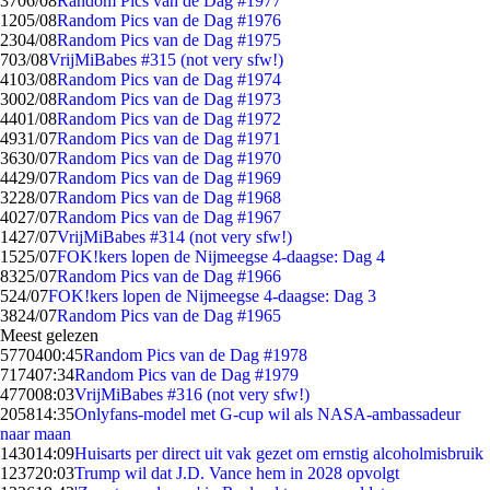
37
06/08
Random Pics van de Dag #1977
12
05/08
Random Pics van de Dag #1976
23
04/08
Random Pics van de Dag #1975
7
03/08
VrijMiBabes #315 (not very sfw!)
41
03/08
Random Pics van de Dag #1974
30
02/08
Random Pics van de Dag #1973
44
01/08
Random Pics van de Dag #1972
49
31/07
Random Pics van de Dag #1971
36
30/07
Random Pics van de Dag #1970
44
29/07
Random Pics van de Dag #1969
32
28/07
Random Pics van de Dag #1968
40
27/07
Random Pics van de Dag #1967
14
27/07
VrijMiBabes #314 (not very sfw!)
15
25/07
FOK!kers lopen de Nijmeegse 4-daagse: Dag 4
83
25/07
Random Pics van de Dag #1966
5
24/07
FOK!kers lopen de Nijmeegse 4-daagse: Dag 3
38
24/07
Random Pics van de Dag #1965
Meest gelezen
57704
00:45
Random Pics van de Dag #1978
7174
07:34
Random Pics van de Dag #1979
4770
08:03
VrijMiBabes #316 (not very sfw!)
2058
14:35
Onlyfans-model met G-cup wil als NASA-ambassadeur
naar maan
1430
14:09
Huisarts per direct uit vak gezet om ernstig alcoholmisbruik
1237
20:03
Trump wil dat J.D. Vance hem in 2028 opvolgt