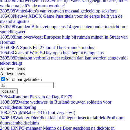
45
05/08
Doorwerken na AOW-leeftijd vaker vastgelegd in cao's, moet
werken na je 67e de norm worden?
38
05/08
Vinted-foto's van vrouwen massaal gedeeld op seksfora
1
05/08
Nieuwe XBOX Game Pass titels voor de eerste helft van de
maand augustus
53
05/08
Van den Brink zet nog eens 14 gemeenten onder toezicht om
spreidingswet
18
05/08
Iran overweegt Europese hulp bij ruimen mijnen in Straat van
Hormuz
3
05/08
EA Sports FC 27 toont The Grounds-modus
1
05/08
Gears of War: E-Day open beta begint 6 augustus
36
05/08
Pentagon verbruikt meer raketten dan kan worden aangevuld,
tekort dreigt
Actieve items
Actieve items
Scrollbar gebruiken
opslaan
7
08:44
Random Pics van de Dag #1979
16
08:38
'Zwarte weduwes' in Rusland trouwen soldaten voor
overlijdensuitkering
1
08:22
VrijMiBabes #316 (not very sfw!)
34
08:18
Wakker Dier dient klacht in tegen insectenfabriek Protix om
duurzaamheidsclaims
24
08:10
NPO-manager Menno de Boer geschorst na dickpic in