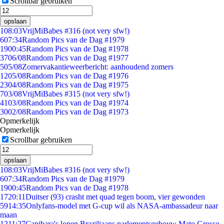
Scrollbar gebruiken
opslaan
1
08:03
VrijMiBabes #316 (not very sfw!)
6
07:34
Random Pics van de Dag #1979
19
00:45
Random Pics van de Dag #1978
37
06/08
Random Pics van de Dag #1977
5
05/08
Zomervakantieweerbericht: aanhoudend zomers
12
05/08
Random Pics van de Dag #1976
23
04/08
Random Pics van de Dag #1975
7
03/08
VrijMiBabes #315 (not very sfw!)
41
03/08
Random Pics van de Dag #1974
30
02/08
Random Pics van de Dag #1973
Opmerkelijk
Opmerkelijk
Scrollbar gebruiken
opslaan
1
08:03
VrijMiBabes #316 (not very sfw!)
6
07:34
Random Pics van de Dag #1979
19
00:45
Random Pics van de Dag #1978
17
20:11
Duitser (93) crasht met quad tegen boom, vier gewonden
59
14:35
Onlyfans-model met G-cup wil als NASA-ambassadeur naar
maan
12
11:27
Capibara's lopen Braziliaans parlementsgebouw Mato Grosso