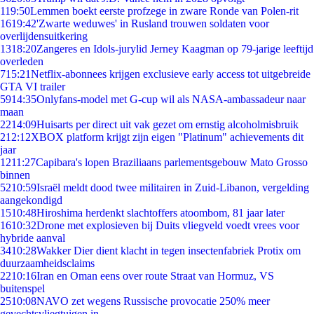
1
19:50
Lemmen boekt eerste profzege in zware Ronde van Polen-rit
16
19:42
'Zwarte weduwes' in Rusland trouwen soldaten voor
overlijdensuitkering
13
18:20
Zangeres en Idols-jurylid Jerney Kaagman op 79-jarige leeftijd
overleden
7
15:21
Netflix-abonnees krijgen exclusieve early access tot uitgebreide
GTA VI trailer
59
14:35
Onlyfans-model met G-cup wil als NASA-ambassadeur naar
maan
22
14:09
Huisarts per direct uit vak gezet om ernstig alcoholmisbruik
2
12:12
XBOX platform krijgt zijn eigen "Platinum" achievements dit
jaar
12
11:27
Capibara's lopen Braziliaans parlementsgebouw Mato Grosso
binnen
52
10:59
Israël meldt dood twee militairen in Zuid-Libanon, vergelding
aangekondigd
15
10:48
Hiroshima herdenkt slachtoffers atoombom, 81 jaar later
16
10:32
Drone met explosieven bij Duits vliegveld voedt vrees voor
hybride aanval
34
10:28
Wakker Dier dient klacht in tegen insectenfabriek Protix om
duurzaamheidsclaims
22
10:16
Iran en Oman eens over route Straat van Hormuz, VS
buitenspel
25
10:08
NAVO zet wegens Russische provocatie 250% meer
gevechtsvliegtuigen in