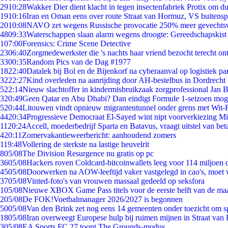
29
10:28
Wakker Dier dient klacht in tegen insectenfabriek Protix om 
19
10:16
Iran en Oman eens over route Straat van Hormuz, VS buitensp
20
10:08
NAVO zet wegens Russische provocatie 250% meer gevechtsvl
48
09:33
Waterschappen slaan alarm wegens droogte: Gereedschapskist
1
07:00
Forensics: Crime Scene Detective
23
06:40
Zorgmedewerkster die 's nachts haar vriend bezocht terecht on
33
00:35
Random Pics van de Dag #1977
18
22:40
Datalek bij Bol en de Bijenkorf na cyberaanval op logistiek pa
32
22:27
Kind overleden na aanrijding door AH-bestelbus in Dordrecht
5
22:14
Nieuw slachtoffer in kindermisbruikzaak zorgprofessional Jan B
3
20:49
Geen Qatar en Abu Dhabi? Dan eindigt Formule 1-seizoen moge
5
20:44
Litouwen vindt opnieuw migrantentunnel onder grens met Wit-
44
20:34
Progressieve Democraat El-Sayed wint nipt voorverkiezing M
11
20:24
Accell, moederbedrijf Sparta en Batavus, vraagt uitstel van bet
4
20:11
Zomervakantieweerbericht: aanhoudend zomers
1
19:48
Vollering de sterkste na lastige heuvelrit
8
05/08
The Division Resurgence nu gratis op pc
36
05/08
Hackers roven Coldcard-bitcoinwallets leeg voor 114 miljoen d
45
05/08
Doorwerken na AOW-leeftijd vaker vastgelegd in cao's, moet
37
05/08
Vinted-foto's van vrouwen massaal gedeeld op seksfora
1
05/08
Nieuwe XBOX Game Pass titels voor de eerste helft van de ma
2
05/08
De FOK!Voetbalmanager 2026/2027 is begonnen
50
05/08
Van den Brink zet nog eens 14 gemeenten onder toezicht om s
18
05/08
Iran overweegt Europese hulp bij ruimen mijnen in Straat va
3
05/08
EA Sports FC 27 toont The Grounds-modus