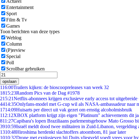
Actueel
Entertainment
Sport
Film & Tv
Games
Toon berichten van deze types
Weblog
Column
(P)review
Special
Poll
Scrollbar gebruiken
opslaan
1
16:00
Trailers kijken: de bioscoopreleases van week 32
18
15:23
Random Pics van de Dag #1978
2
15:21
Netflix-abonnees krijgen exclusieve early access tot uitgebreide
44
14:35
Onlyfans-model met G-cup wil als NASA-ambassadeur naar 
17
14:09
Huisarts per direct uit vak gezet om ernstig alcoholmisbruik
1
12:12
XBOX platform krijgt zijn eigen "Platinum" achievements dit ja
8
11:27
Capibara's lopen Braziliaans parlementsgebouw Mato Grosso b
39
10:59
Israël meldt dood twee militairen in Zuid-Libanon, vergeldin
13
10:48
Hiroshima herdenkt slachtoffers atoombom, 81 jaar later
10
10:32
Drone met explosieven bij Duits vliegveld voedt vrees voor hy