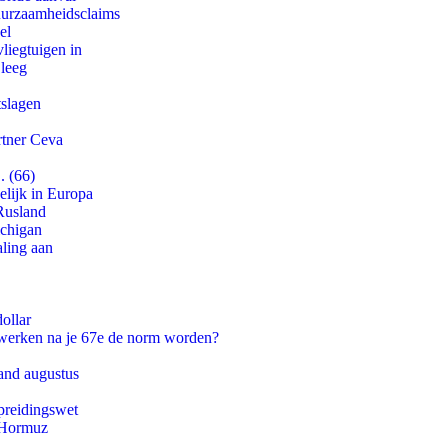
duurzaamheidsclaims
el
iegtuigen in
 leeg
tslagen
rtner Ceva
. (66)
lijk in Europa
Rusland
ichigan
aling aan
ollar
 werken na je 67e de norm worden?
and augustus
preidingswet
n Hormuz