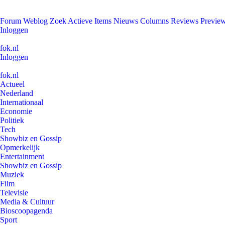
Forum
Weblog
Zoek
Actieve Items
Nieuws
Columns
Reviews
Previe
Inloggen
fok.nl
Inloggen
fok.nl
Actueel
Nederland
Internationaal
Economie
Politiek
Tech
Showbiz en Gossip
Opmerkelijk
Entertainment
Showbiz en Gossip
Muziek
Film
Televisie
Media & Cultuur
Bioscoopagenda
Sport