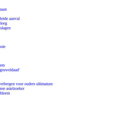
maan
bride aanval
 leeg
tslagen
ssie
eem
'gruweldaad'
 verbergen voor ouders ultimatum
nse asielzoeker
obleem