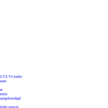
 GTA VI trailer
maan
ar
innen
g aangekondigd
bride aanval