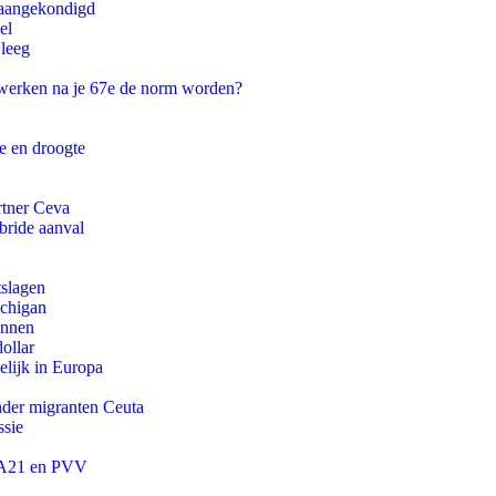
g aangekondigd
el
 leeg
 werken na je 67e de norm worden?
e en droogte
rtner Ceva
bride aanval
tslagen
ichigan
innen
ollar
lijk in Europa
onder migranten Ceuta
ssie
 JA21 en PVV