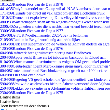
18
15:23
Random Pics van de Dag #1978
44
14:35
Onlyfans-model met G-cup wil als NASA-ambassadeur naar 
17
14:09
Huisarts per direct uit vak gezet om ernstig alcoholmisbruik
10
10:32
Drone met explosieven bij Duits vliegveld voedt vrees voor hy
48
09:33
Waterschappen slaan alarm wegens droogte: Gereedschapskist
23
06:40
Zorgmedewerkster die 's nachts haar vriend bezocht terecht on
33
00:35
Random Pics van de Dag #1977
2
05/08
De FOK!Voetbalmanager 2026/2027 is begonnen
21
05/08
Tanken in België wordt nóg aantrekkelijker
34
05/08
Dirk sluit supermarkt op de Wallen na golf van diefstal en agre
12
05/08
Random Pics van de Dag #1976
6
04/08
Kraftwerk brengt ruimteschip terug naar Eindhoven
20
04/08
Apple vecht Britse eis tot inbouwen backdoor in iCloud aan
81
04/08
'Witte' mannen discrimineren is volgens OM geen enkel probl
30
04/08
Ceuta-leider noemt Marokkaanse grensaanval door migranten 
6
04/08
Grote natuurbrand Boschhuizerbergen groeit naar 100 hectare
6
04/08
FOK! was even down
41
04/08
Regering VS geeft scholen die 'genderidentiteit' van kinderen
59
04/08
Vrouw die asielzoekers hielp in Athene vermoord door Afghaa
25
04/08
Lekker op vakantie naar Afghanistan volgens Taliban geen pr
23
04/08
Random Pics van de Dag #1975
Laatste items
Laatste items
Toon berichten uit deze thema's