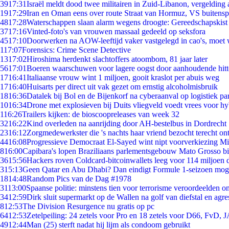
39
17:31
Israël meldt dood twee militairen in Zuid-Libanon, vergeldin
19
17:29
Iran en Oman eens over route Straat van Hormuz, VS buitensp
48
17:28
Waterschappen slaan alarm wegens droogte: Gereedschapskist
37
17:16
Vinted-foto's van vrouwen massaal gedeeld op seksfora
45
17:10
Doorwerken na AOW-leeftijd vaker vastgelegd in cao's, moet
1
17:07
Forensics: Crime Scene Detective
13
17:02
Hiroshima herdenkt slachtoffers atoombom, 81 jaar later
56
17:01
Boeren waarschuwen voor lagere oogst door aanhoudende hitt
17
16:41
Italiaanse vrouw wint 1 miljoen, gooit kraslot per abuis weg
17
16:40
Huisarts per direct uit vak gezet om ernstig alcoholmisbruik
18
16:36
Datalek bij Bol en de Bijenkorf na cyberaanval op logistiek pa
10
16:34
Drone met explosieven bij Duits vliegveld voedt vrees voor hy
1
16:26
Trailers kijken: de bioscoopreleases van week 32
32
16:22
Kind overleden na aanrijding door AH-bestelbus in Dordrecht
23
16:12
Zorgmedewerkster die 's nachts haar vriend bezocht terecht on
44
16:08
Progressieve Democraat El-Sayed wint nipt voorverkiezing M
8
16:00
Capibara's lopen Braziliaans parlementsgebouw Mato Grosso b
36
15:56
Hackers roven Coldcard-bitcoinwallets leeg voor 114 miljoen d
3
15:13
Geen Qatar en Abu Dhabi? Dan eindigt Formule 1-seizoen moge
18
14:48
Random Pics van de Dag #1978
31
13:00
Spaanse politie: minstens tien voor terrorisme veroordeelden 
34
12:59
Dirk sluit supermarkt op de Wallen na golf van diefstal en agre
8
12:53
The Division Resurgence nu gratis op pc
64
12:53
Zetelpeiling: 24 zetels voor Pro en 18 zetels voor D66, FvD,
49
12:44
Man (25) sterft nadat hij lijm als condoom gebruikt