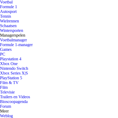
Voetbal
Formule 1
Autosport
Tennis
Wielrennen
Schaatsen
Wintersporten
Managerspelen
Voetbalmanager
Formule 1-manager
Games
PC
Playstation 4
Xbox One
Nintendo Switch
Xbox Series X|S
PlayStation 5
Film & TV
Film
Televisie
Trailers en Videos
Bioscoopagenda
Forum
Meer
Weblog