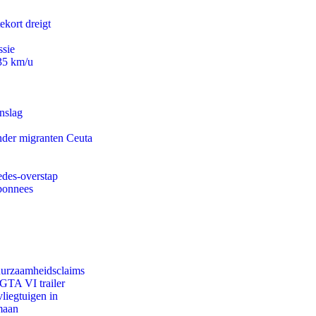
ekort dreigt
ssie
235 km/u
nslag
onder migranten Ceuta
edes-overstap
abonnees
duurzaamheidsclaims
 GTA VI trailer
iegtuigen in
maan