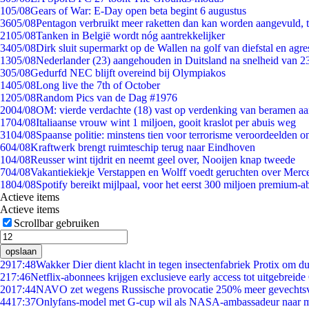
1
05/08
Gears of War: E-Day open beta begint 6 augustus
36
05/08
Pentagon verbruikt meer raketten dan kan worden aangevuld, t
21
05/08
Tanken in België wordt nóg aantrekkelijker
34
05/08
Dirk sluit supermarkt op de Wallen na golf van diefstal en agre
13
05/08
Nederlander (23) aangehouden in Duitsland na snelheid van 
3
05/08
Gedurfd NEC blijft overeind bij Olympiakos
14
05/08
Long live the 7th of October
12
05/08
Random Pics van de Dag #1976
20
04/08
OM: vierde verdachte (18) vast op verdenking van beramen aa
17
04/08
Italiaanse vrouw wint 1 miljoen, gooit kraslot per abuis weg
31
04/08
Spaanse politie: minstens tien voor terrorisme veroordeelden 
6
04/08
Kraftwerk brengt ruimteschip terug naar Eindhoven
1
04/08
Reusser wint tijdrit en neemt geel over, Nooijen knap tweede
7
04/08
Vakantiekiekje Verstappen en Wolff voedt geruchten over Merc
18
04/08
Spotify bereikt mijlpaal, voor het eerst 300 miljoen premium-
Actieve items
Actieve items
Scrollbar gebruiken
opslaan
29
17:48
Wakker Dier dient klacht in tegen insectenfabriek Protix om 
2
17:46
Netflix-abonnees krijgen exclusieve early access tot uitgebreide
20
17:44
NAVO zet wegens Russische provocatie 250% meer gevechtsvl
44
17:37
Onlyfans-model met G-cup wil als NASA-ambassadeur naar 