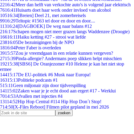
22
16:42
Meer dan helft van verkochte auto's is volgend jaar elektrisch
76
16:41
Huisarts doet haar werk onder invloed van alcohol
105
16:34
[Breien] Deel 21, met zomerbreisels
99
16:29
Teltopic #1563 tel door en door en door....
113
16:24
[DAGBOEK] De weg naar balans #12
2
16:17
Schapen mogen niet meer grazen langs Waddenzee (Droogte)
166
16:11
Haiku ketting #27 - strooi wat liefde
238
16:05
De bezuinigingen bij de NPO
18
16:04
Peter Faber is overleden
39
15:57
Zou je vreemdgaan in een relatie kunnen vergeven?
27
15:39
Pinda-allergie? Andermans poep slikken helpt misschien
192
15:38
[SBS6] De Oranjezomer #10 Helene je kan het niet stop
ermee
144
15:17
De EU-politiek #6 Musk naar Europa!
163
15:13
Politieke podcasts #1
5
15:11
Geen miljonair zijn door tijdverspilling
141
15:02
Zaken waar je je echt dood aan ergert #17 - Werklui
70
14:53
Afvallen met injecties #4
131
14:52
Hip Hop Central #114 Hip Hop Don´t Stop!
7
14:50
[X-Files Reboot] Filmen pilot gepland in mei 2026