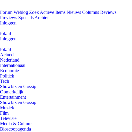
Forum
Weblog
Zoek
Actieve Items
Nieuws
Columns
Reviews
Previews
Specials
Archief
Inloggen
fok.nl
Inloggen
fok.nl
Actueel
Nederland
Internationaal
Economie
Politiek
Tech
Showbiz en Gossip
Opmerkelijk
Entertainment
Showbiz en Gossip
Muziek
Film
Televisie
Media & Cultuur
Bioscoopagenda