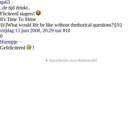
qu63
..de tijd drinkt..
Fliciteerd slagers!
It's Time To Shine
\[i\]What would life be like without rhethorical questions?\[/i\]
vrijdag 13 juni 2008, 20:29 uur
#10
0
Hurmpje
Gefeliciteerd
!
▼ Advertentie door Refinery89