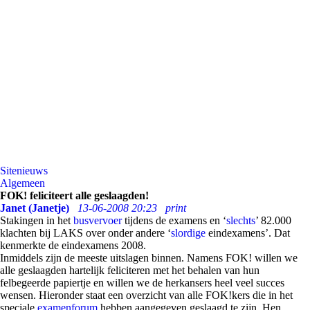
Sitenieuws
Algemeen
FOK! feliciteert alle geslaagden!
Janet (Janetje)
13-06-2008 20:23
print
Stakingen in het
busvervoer
tijdens de examens en ‘
slechts
’ 82.000
klachten bij LAKS over onder andere ‘
slordige
eindexamens’. Dat
kenmerkte de eindexamens 2008.
Inmiddels zijn de meeste uitslagen binnen. Namens FOK! willen we
alle geslaagden hartelijk feliciteren met het behalen van hun
felbegeerde papiertje en willen we de herkansers heel veel succes
wensen. Hieronder staat een overzicht van alle FOK!kers die in het
speciale
examenforum
hebben aangegeven geslaagd te zijn. Hen