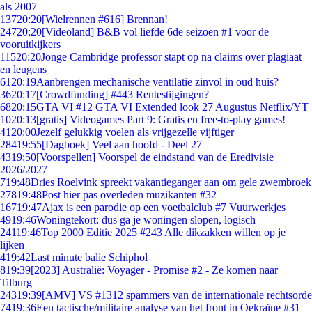
als 2007
137
20:20
[Wielrennen #616] Brennan!
247
20:20
[Videoland] B&B vol liefde 6de seizoen #1 voor de
vooruitkijkers
115
20:20
Jonge Cambridge professor stapt op na claims over plagiaat
en leugens
61
20:19
Aanbrengen mechanische ventilatie zinvol in oud huis?
36
20:17
[Crowdfunding] #443 Rentestijgingen?
68
20:15
GTA VI #12 GTA VI Extended look 27 Augustus Netflix/YT
10
20:13
[gratis] Videogames Part 9: Gratis en free-to-play games!
41
20:00
Jezelf gelukkig voelen als vrijgezelle vijftiger
284
19:55
[Dagboek] Veel aan hoofd - Deel 27
43
19:50
[Voorspellen] Voorspel de eindstand van de Eredivisie
2026/2027
7
19:48
Dries Roelvink spreekt vakantieganger aan om gele zwembroek
278
19:48
Post hier pas overleden muzikanten #32
167
19:47
Ajax is een parodie op een voetbalclub #7 Vuurwerkjes
49
19:46
Woningtekort: dus ga je woningen slopen, logisch
241
19:46
Top 2000 Editie 2025 #243 Alle dikzakken willen op je
lijken
4
19:42
Last minute balie Schiphol
8
19:39
[2023] Australië: Voyager - Promise #2 - Ze komen naar
Tilburg
243
19:39
[AMV] VS #1312 spammers van de internationale rechtsorde
74
19:36
Een tactische/militaire analyse van het front in Oekraïne #31