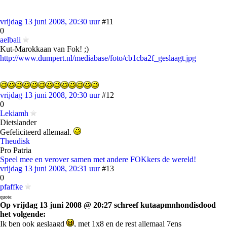
vrijdag 13 juni 2008, 20:30 uur
#11
0
aelbali
Kut-Marokkaan van Fok! ;)
http://www.dumpert.nl/mediabase/foto/cb1cba2f_geslaagt.jpg
vrijdag 13 juni 2008, 20:30 uur
#12
0
Lekiamh
Dietslander
Gefeliciteerd allemaal.
Theudisk
Pro Patria
Speel mee en verover samen met andere FOKkers de wereld!
vrijdag 13 juni 2008, 20:31 uur
#13
0
pfaffke
quote:
Op vrijdag 13 juni 2008 @ 20:27 schreef kutaapmnhondisdood
het volgende:
Ik ben ook geslaagd
, met 1x8 en de rest allemaal 7ens