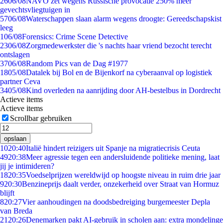
26
06/08
NAVO zet wegens Russische provocatie 250% meer
gevechtsvliegtuigen in
57
06/08
Waterschappen slaan alarm wegens droogte: Gereedschapskist
leeg
1
06/08
Forensics: Crime Scene Detective
23
06/08
Zorgmedewerkster die 's nachts haar vriend bezocht terecht
ontslagen
37
06/08
Random Pics van de Dag #1977
18
05/08
Datalek bij Bol en de Bijenkorf na cyberaanval op logistiek
partner Ceva
34
05/08
Kind overleden na aanrijding door AH-bestelbus in Dordrecht
Actieve items
Actieve items
Scrollbar gebruiken
opslaan
10
20:40
Italië hindert reizigers uit Spanje na migratiecrisis Ceuta
49
20:38
Meer agressie tegen een andersluidende politieke mening, laat
jij je intimideren?
18
20:35
Voedselprijzen wereldwijd op hoogste niveau in ruim drie jaar
9
20:30
Benzineprijs daalt verder, onzekerheid over Straat van Hormuz
blijft
8
20:27
Vier aanhoudingen na doodsbedreiging burgemeester Depla
van Breda
21
20:26
Denemarken pakt AI-gebruik in scholen aan: extra mondelinge