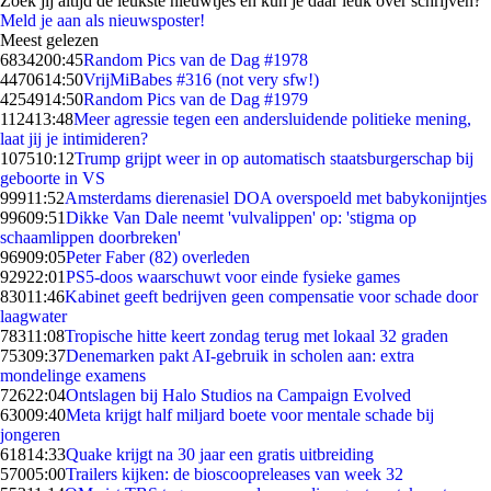
Zoek jij altijd de leukste nieuwtjes en kun je daar leuk over schrijven?
Meld je aan als nieuwsposter!
Meest gelezen
68342
00:45
Random Pics van de Dag #1978
44706
14:50
VrijMiBabes #316 (not very sfw!)
42549
14:50
Random Pics van de Dag #1979
1124
13:48
Meer agressie tegen een andersluidende politieke mening,
laat jij je intimideren?
1075
10:12
Trump grijpt weer in op automatisch staatsburgerschap bij
geboorte in VS
999
11:52
Amsterdams dierenasiel DOA overspoeld met babykonijntjes
996
09:51
Dikke Van Dale neemt 'vulvalippen' op: 'stigma op
schaamlippen doorbreken'
969
09:05
Peter Faber (82) overleden
929
22:01
PS5-doos waarschuwt voor einde fysieke games
830
11:46
Kabinet geeft bedrijven geen compensatie voor schade door
laagwater
783
11:08
Tropische hitte keert zondag terug met lokaal 32 graden
753
09:37
Denemarken pakt AI-gebruik in scholen aan: extra
mondelinge examens
726
22:04
Ontslagen bij Halo Studios na Campaign Evolved
630
09:40
Meta krijgt half miljard boete voor mentale schade bij
jongeren
618
14:33
Quake krijgt na 30 jaar een gratis uitbreiding
570
05:00
Trailers kijken: de bioscoopreleases van week 32