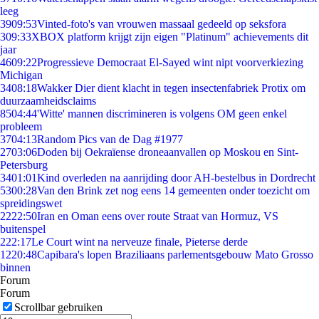
leeg
39
09:53
Vinted-foto's van vrouwen massaal gedeeld op seksfora
3
09:33
XBOX platform krijgt zijn eigen "Platinum" achievements dit
jaar
46
09:22
Progressieve Democraat El-Sayed wint nipt voorverkiezing
Michigan
34
08:18
Wakker Dier dient klacht in tegen insectenfabriek Protix om
duurzaamheidsclaims
85
04:44
'Witte' mannen discrimineren is volgens OM geen enkel
probleem
37
04:13
Random Pics van de Dag #1977
27
03:06
Doden bij Oekraïense droneaanvallen op Moskou en Sint-
Petersburg
34
01:01
Kind overleden na aanrijding door AH-bestelbus in Dordrecht
53
00:28
Van den Brink zet nog eens 14 gemeenten onder toezicht om
spreidingswet
22
22:50
Iran en Oman eens over route Straat van Hormuz, VS
buitenspel
2
22:17
Le Court wint na nerveuze finale, Pieterse derde
12
20:48
Capibara's lopen Braziliaans parlementsgebouw Mato Grosso
binnen
Forum
Forum
Scrollbar gebruiken