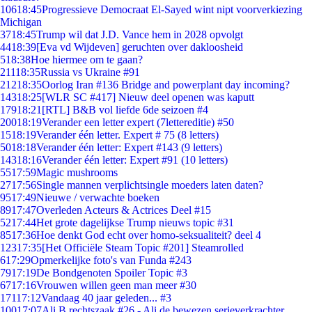
106
18:45
Progressieve Democraat El-Sayed wint nipt voorverkiezing
Michigan
37
18:45
Trump wil dat J.D. Vance hem in 2028 opvolgt
44
18:39
[Eva vd Wijdeven] geruchten over dakloosheid
5
18:38
Hoe hiermee om te gaan?
211
18:35
Russia vs Ukraine #91
212
18:35
Oorlog Iran #136 Bridge and powerplant day incoming?
143
18:25
[WLR SC #417] Nieuw deel openen was kaputt
179
18:21
[RTL] B&B vol liefde 6de seizoen #4
200
18:19
Verander een letter expert (7lettereditie) #50
15
18:19
Verander één letter. Expert # 75 (8 letters)
50
18:18
Verander één letter: Expert #143 (9 letters)
143
18:16
Verander één letter: Expert #91 (10 letters)
55
17:59
Magic mushrooms
27
17:56
Single mannen verplichtsingle moeders laten daten?
95
17:49
Nieuwe / verwachte boeken
89
17:47
Overleden Acteurs & Actrices Deel #15
52
17:44
Het grote dagelijkse Trump nieuws topic #31
85
17:36
Hoe denkt God echt over homo-seksualiteit? deel 4
123
17:35
[Het Officiële Steam Topic #201] Steamrolled
6
17:29
Opmerkelijke foto's van Funda #243
79
17:19
De Bondgenoten Spoiler Topic #3
67
17:16
Vrouwen willen geen man meer #30
171
17:12
Vandaag 40 jaar geleden... #3
100
17:07
Ali B rechtszaak #26 - Ali de bewezen serieverkrachter