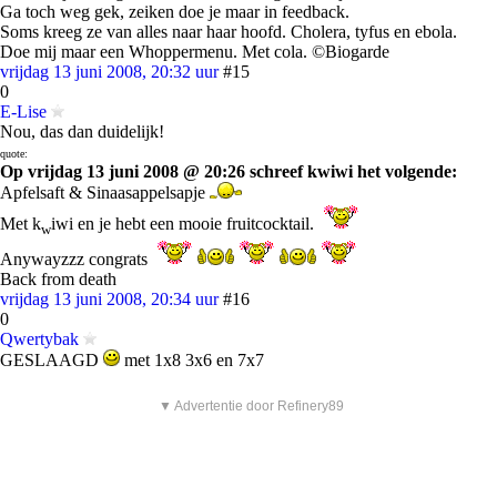
Ga toch weg gek, zeiken doe je maar in feedback.
Soms kreeg ze van alles naar haar hoofd. Cholera, tyfus en ebola.
Doe mij maar een Whoppermenu. Met cola. ©Biogarde
vrijdag 13 juni 2008, 20:32 uur
#15
0
E-Lise
Nou, das dan duidelijk!
quote:
Op vrijdag 13 juni 2008 @ 20:26 schreef kwiwi het volgende:
Apfelsaft & Sinaasappelsapje
Met k
iwi en je hebt een mooie fruitcocktail.
w
Anywayzzz congrats
Back from death
vrijdag 13 juni 2008, 20:34 uur
#16
0
Qwertybak
GESLAAGD
met 1x8 3x6 en 7x7
▼ Advertentie door Refinery89