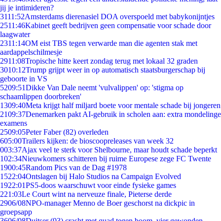
jij je intimideren?
31
11:52
Amsterdams dierenasiel DOA overspoeld met babykonijntjes
25
11:46
Kabinet geeft bedrijven geen compensatie voor schade door
laagwater
23
11:14
OM eist TBS tegen verwarde man die agenten stak met
aardappelschilmesje
29
11:08
Tropische hitte keert zondag terug met lokaal 32 graden
30
10:12
Trump grijpt weer in op automatisch staatsburgerschap bij
geboorte in VS
52
09:51
Dikke Van Dale neemt 'vulvalippen' op: 'stigma op
schaamlippen doorbreken'
13
09:40
Meta krijgt half miljard boete voor mentale schade bij jongeren
21
09:37
Denemarken pakt AI-gebruik in scholen aan: extra mondelinge
examens
25
09:05
Peter Faber (82) overleden
6
05:00
Trailers kijken: de bioscoopreleases van week 32
0
03:37
Ajax veel te sterk voor Shelbourne, maar houdt schade beperkt
1
02:34
Nieuwkomers schitteren bij ruime Europese zege FC Twente
19
00:45
Random Pics van de Dag #1978
15
22:04
Ontslagen bij Halo Studios na Campaign Evolved
19
22:01
PS5-doos waarschuwt voor einde fysieke games
2
21:03
Le Court wint na nerveuze finale, Pieterse derde
29
06/08
NPO-manager Menno de Boer geschorst na dickpic in
groepsapp
36
06/08
Duitser (93) crasht met quad tegen boom, vier gewonden