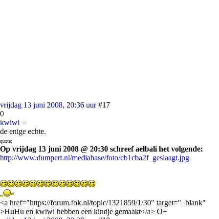
vrijdag 13 juni 2008, 20:36 uur
#17
0
kwiwi
de enige echte.
quote:
Op vrijdag 13 juni 2008 @ 20:30 schreef aelbali het volgende:
http://www.dumpert.nl/mediabase/foto/cb1cba2f_geslaagt.jpg
<a href="https://forum.fok.nl/topic/1321859/1/30" target="_blank"
>HuHu en kwiwi hebben een kindje gemaakt</a> O+