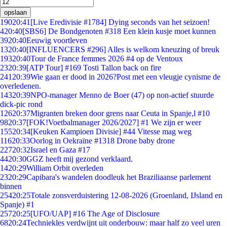
opslaan
190
20:41
[Live Eredivisie #1784] Dying seconds van het seizoen!
4
20:40
[SBS6] De Bondgenoten #318 Een klein kusje moet kunnen
39
20:40
Eeuwig voortleven
13
20:40
[INFLUENCERS #296] Alles is welkom kneuzing of breuk
193
20:40
Tour de France femmes 2026 #4 op de Ventoux
23
20:39
[ATP Tour] #169 Tosti Tallon back on fire
241
20:39
Wie gaan er dood in 2026?Post met een vleugje cynisme de
overledenen.
143
20:39
NPO-manager Menno de Boer (47) op non-actief stuurde
dick-pic rond
126
20:37
Migranten breken door grens naar Ceuta in Spanje,l #10
98
20:37
[FOK!Voetbalmanager 2026/2027] #1 We zijn er weer
155
20:34
[Keuken Kampioen Divisie] #44 Vitesse mag weg
116
20:33
Oorlog in Oekraïne #1318 Drone baby drone
227
20:32
Israel en Gaza #17
44
20:30
GGZ heeft mij gezond verklaard.
14
20:29
William Orbit overleden
23
20:29
Capibara's wandelen doodleuk het Braziliaanse parlement
binnen
254
20:25
Totale zonsverduistering 12-08-2026 (Groenland, IJsland en
Spanje) #1
257
20:25
[UFO/UAP] #16 The Age of Disclosure
68
20:24
Techniekles verdwijnt uit onderbouw: maar half zo veel uren