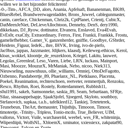
willen we in het bijzonder feliciteren!
-0-,-Tim-, AFCA_DD, alors, Anania, Apfelsaft, Bananenman, BK89,
BluesRebel, Brandweerwagenladder, Brons_Juweel, cablegunmaster,
canin, careface, Chickenman, Chriz2k, CptPlanet, Crientj, CubicX,
DatMeenJeNiet, DeLieveAllochtoon, Dennehy, DenS, dery1990,
dikkekaas, DJ_Ryow, dottinator, Elvanera, Enslaved, Eva4Evah,
EvEs0r, exaCtly, Extraordinary, Ferrox, First, Frankii, Frankkk, Frostu,
gameliefhebber, Gamer_V, ganzenherder, gniffie, Goodbye, GSbrder,
Heidens_Figuur, IedeK., ihre, IHVK, Irving, ivo-de-piefo,
Jac0bus, jappas, Jazzmaster, Jdijkers, klaasdj, Keileweg-ethicus, Kerol,
kloas_wokkel, kloontje_de_reuzekloon, Kriegel, Lakitu, lauwert,
Legolas_Greenleaf, Leso_Varen, Liebe, LRN, luckass, Mainport,
Masi, Moozze, MouzurX, MrManiak, Nebo, nicoo, Niek313,
Nieuwseling, nuuwnhuus, ollie_williams, Omniej, OttoDeFagotto,
Ozbenno, Pandabeertje_89, Phaelanx_NL, Pietklaaso, Placenta,
Poekel, Reanimation, rechterschoen, reetveter, remmertjuh, Renzoku,
Resco, Rhythm, Roei, Rostely, Rotterdammert, Rubbish11,
s0ul1991, sakeh, Samsonneke, saskia_89, Seam, Sebartiaan, SFRje,
Silaz, sinaasappelsapje, SjaakSjofel, Sjoegerd, Skyloto, southboy,
Stefanovich, supkaa, t.a.b., tafelkleed12, Tankiej, Teteteterek,
Teunebeun, TheArt, themauster, Thijsthijs, Timooon, Timoot,
timoteetje, -Trinity-, Tripless, Tonio-mcdo, True_Believer, UIM,
vallorus, Victorr, Vuile, warchaser44, weebel, wes_FR, whiteninja,
Wiiperdiipii, WolfsNL, XbloemX, xminator, xxiessiexx, zakpatat90,
Ziewoarut, Zolcon en Zygje.