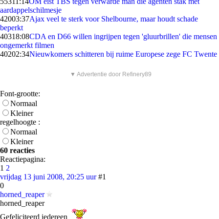
553
11:14
OM eist TBS tegen verwarde man die agenten stak met
aardappelschilmesje
420
03:37
Ajax veel te sterk voor Shelbourne, maar houdt schade
beperkt
403
18:08
CDA en D66 willen ingrijpen tegen 'gluurbrillen' die mensen
ongemerkt filmen
402
02:34
Nieuwkomers schitteren bij ruime Europese zege FC Twente
▼ Advertentie door Refinery89
Font-grootte:
Normaal
Kleiner
regelhoogte :
Normaal
Kleiner
60 reacties
Reactiepagina:
1
2
vrijdag 13 juni 2008, 20:25 uur
#1
0
horned_reaper
horned_reaper
Gefeliciteerd iedereen