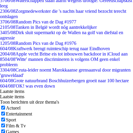
57
06/08
Waterschappen slaan alarm wegens droogte: Gereedschapskist
leeg
23
06/08
Zorgmedewerkster die 's nachts haar vriend bezocht terecht
ontslagen
37
06/08
Random Pics van de Dag #1977
21
05/08
Tanken in België wordt nóg aantrekkelijker
34
05/08
Dirk sluit supermarkt op de Wallen na golf van diefstal en
agressie
12
05/08
Random Pics van de Dag #1976
6
04/08
Kraftwerk brengt ruimteschip terug naar Eindhoven
20
04/08
Apple vecht Britse eis tot inbouwen backdoor in iCloud aan
85
04/08
'Witte' mannen discrimineren is volgens OM geen enkel
probleem
33
04/08
Ceuta-leider noemt Marokkaanse grensaanval door migranten
'gruweldaad'
6
04/08
Grote natuurbrand Boschhuizerbergen groeit naar 100 hectare
6
04/08
FOK! was even down
Laatste items
Laatste items
Toon berichten uit deze thema's
Actueel
Entertainment
Sport
Film & Tv
Games