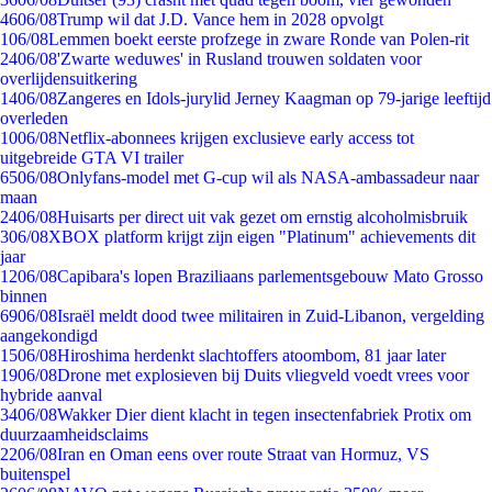
46
06/08
Trump wil dat J.D. Vance hem in 2028 opvolgt
1
06/08
Lemmen boekt eerste profzege in zware Ronde van Polen-rit
24
06/08
'Zwarte weduwes' in Rusland trouwen soldaten voor
overlijdensuitkering
14
06/08
Zangeres en Idols-jurylid Jerney Kaagman op 79-jarige leeftijd
overleden
10
06/08
Netflix-abonnees krijgen exclusieve early access tot
uitgebreide GTA VI trailer
65
06/08
Onlyfans-model met G-cup wil als NASA-ambassadeur naar
maan
24
06/08
Huisarts per direct uit vak gezet om ernstig alcoholmisbruik
3
06/08
XBOX platform krijgt zijn eigen "Platinum" achievements dit
jaar
12
06/08
Capibara's lopen Braziliaans parlementsgebouw Mato Grosso
binnen
69
06/08
Israël meldt dood twee militairen in Zuid-Libanon, vergelding
aangekondigd
15
06/08
Hiroshima herdenkt slachtoffers atoombom, 81 jaar later
19
06/08
Drone met explosieven bij Duits vliegveld voedt vrees voor
hybride aanval
34
06/08
Wakker Dier dient klacht in tegen insectenfabriek Protix om
duurzaamheidsclaims
22
06/08
Iran en Oman eens over route Straat van Hormuz, VS
buitenspel