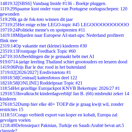
148
19:32
[SBS6] Vandaag Inside #136 - Boekje pluggen.
11
19:29
Spaanse kust onder vuur van Portugese oorlogsschepen: 120
gewonden
5
19:29
Ik ga de fok-toto winnen dit jaar
273
19:25
Het enige echte LEGO-topic #45 LEGOOOOOOOOOOO
197
19:24
Politieke meme's en spotprenten #11
14
19:18
Miljarden naar Europese AI-start-ups: Nederland profiteert
flink mee
23
19:14
Op vakantie met (kleine) kinderen #30
235
19:13
Frontpage Feedback Topic #60
247
19:10
Afbeeldingen die je gemaakt hebt met AI
9
19:07
14-jarige leerling Thailand schiet grootouders en leraren dood
14
19:06
Prijs Bar le duc rood in het buitenland
37
19:02
[2026/2027] Eredivisietoto #1
169
18:58
[Centraal] kattenfotoos deel 122
182
18:58
[ONLINE] Roddelpraat Topic #21
1
18:54
Het gezellige Eurojackpot KNVB Bekertopic 2026/27 #1
129
18:53
Invalkracht kinderdagverblijf Jan B. (66) misbruikt zeker 14
kinderen
276
18:52
Dump hier elke 40+ TOEP die je graag kwijt wil, zonder
restricties 15
31
18:51
Congo verbiedt export van koper en kobalt, Europa zal
gevolgen voelen
12
18:49
Defensiepact Pakistan, Turkije en Saudi-Arabië bevat art.5
clausule?