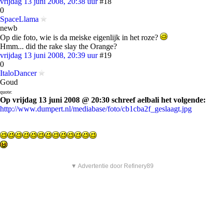
vrijdag 13 juni 2008, 20:38 uur
#18
0
SpaceLlama
newb
Op die foto, wie is da meiske eigenlijk in het roze?
Hmm... did the rake slay the Orange?
vrijdag 13 juni 2008, 20:39 uur
#19
0
ItaloDancer
Goud
quote:
Op vrijdag 13 juni 2008 @ 20:30 schreef aelbali het volgende:
http://www.dumpert.nl/mediabase/foto/cb1cba2f_geslaagt.jpg
▼ Advertentie door Refinery89