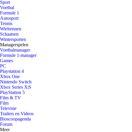
Sport
Voetbal
Formule 1
Autosport
Tennis
Wielrennen
Schaatsen
Wintersporten
Managerspelen
Voetbalmanager
Formule 1-manager
Games
PC
Playstation 4
Xbox One
Nintendo Switch
Xbox Series X|S
PlayStation 5
Film & TV
Film
Televisie
Trailers en Videos
Bioscoopagenda
Forum
Meer