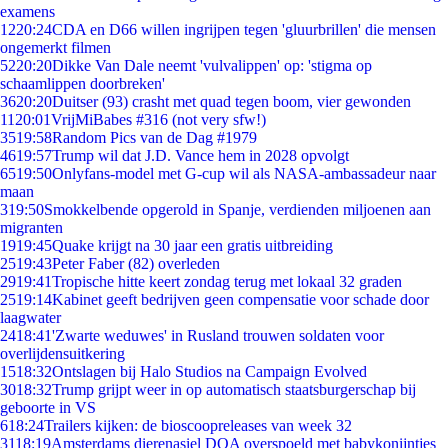
examens
12
20:24
CDA en D66 willen ingrijpen tegen 'gluurbrillen' die mensen
ongemerkt filmen
52
20:20
Dikke Van Dale neemt 'vulvalippen' op: 'stigma op
schaamlippen doorbreken'
36
20:20
Duitser (93) crasht met quad tegen boom, vier gewonden
11
20:01
VrijMiBabes #316 (not very sfw!)
35
19:58
Random Pics van de Dag #1979
46
19:57
Trump wil dat J.D. Vance hem in 2028 opvolgt
65
19:50
Onlyfans-model met G-cup wil als NASA-ambassadeur naar
maan
3
19:50
Smokkelbende opgerold in Spanje, verdienden miljoenen aan
migranten
19
19:45
Quake krijgt na 30 jaar een gratis uitbreiding
25
19:43
Peter Faber (82) overleden
29
19:41
Tropische hitte keert zondag terug met lokaal 32 graden
25
19:14
Kabinet geeft bedrijven geen compensatie voor schade door
laagwater
24
18:41
'Zwarte weduwes' in Rusland trouwen soldaten voor
overlijdensuitkering
15
18:32
Ontslagen bij Halo Studios na Campaign Evolved
30
18:32
Trump grijpt weer in op automatisch staatsburgerschap bij
geboorte in VS
6
18:24
Trailers kijken: de bioscoopreleases van week 32
31
18:19
Amsterdams dierenasiel DOA overspoeld met babykonijntjes