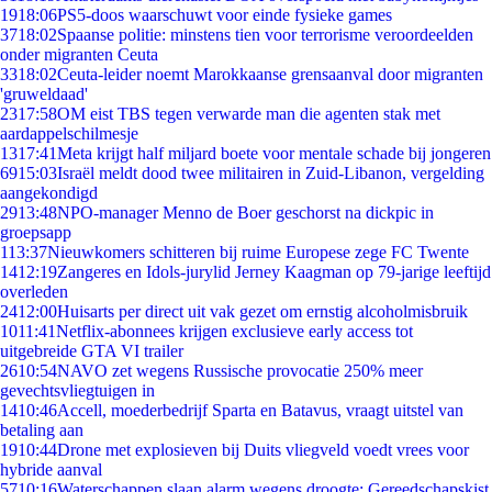
19
18:06
PS5-doos waarschuwt voor einde fysieke games
37
18:02
Spaanse politie: minstens tien voor terrorisme veroordeelden
onder migranten Ceuta
33
18:02
Ceuta-leider noemt Marokkaanse grensaanval door migranten
'gruweldaad'
23
17:58
OM eist TBS tegen verwarde man die agenten stak met
aardappelschilmesje
13
17:41
Meta krijgt half miljard boete voor mentale schade bij jongeren
69
15:03
Israël meldt dood twee militairen in Zuid-Libanon, vergelding
aangekondigd
29
13:48
NPO-manager Menno de Boer geschorst na dickpic in
groepsapp
1
13:37
Nieuwkomers schitteren bij ruime Europese zege FC Twente
14
12:19
Zangeres en Idols-jurylid Jerney Kaagman op 79-jarige leeftijd
overleden
24
12:00
Huisarts per direct uit vak gezet om ernstig alcoholmisbruik
10
11:41
Netflix-abonnees krijgen exclusieve early access tot
uitgebreide GTA VI trailer
26
10:54
NAVO zet wegens Russische provocatie 250% meer
gevechtsvliegtuigen in
14
10:46
Accell, moederbedrijf Sparta en Batavus, vraagt uitstel van
betaling aan
19
10:44
Drone met explosieven bij Duits vliegveld voedt vrees voor
hybride aanval
57
10:16
Waterschappen slaan alarm wegens droogte: Gereedschapskist