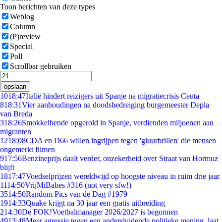
Toon berichten van deze types
Weblog
Column
(P)review
Special
Poll
Scrollbar gebruiken
opslaan
10
18:47
Italië hindert reizigers uit Spanje na migratiecrisis Ceuta
8
18:31
Vier aanhoudingen na doodsbedreiging burgemeester Depla
van Breda
3
18:26
Smokkelbende opgerold in Spanje, verdienden miljoenen aan
migranten
12
18:08
CDA en D66 willen ingrijpen tegen 'gluurbrillen' die mensen
ongemerkt filmen
9
17:56
Benzineprijs daalt verder, onzekerheid over Straat van Hormuz
blijft
18
17:47
Voedselprijzen wereldwijd op hoogste niveau in ruim drie jaar
11
14:50
VrijMiBabes #316 (not very sfw!)
35
14:50
Random Pics van de Dag #1979
19
14:33
Quake krijgt na 30 jaar een gratis uitbreiding
2
14:30
De FOK!Voetbalmanager 2026/2027 is begonnen
49
13:48
Meer agressie tegen een andersluidende politieke mening, laat