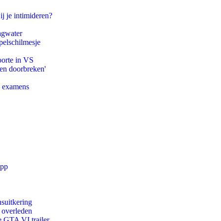
ij je intimideren?
agwater
pelschilmesje
oorte in VS
pen doorbreken'
e examens
app
suitkering
d overleden
e GTA VI trailer