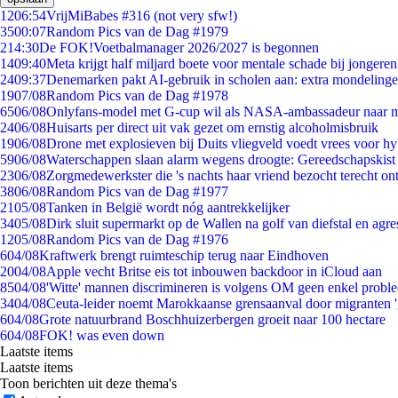
12
06:54
VrijMiBabes #316 (not very sfw!)
35
00:07
Random Pics van de Dag #1979
2
14:30
De FOK!Voetbalmanager 2026/2027 is begonnen
14
09:40
Meta krijgt half miljard boete voor mentale schade bij jongeren
24
09:37
Denemarken pakt AI-gebruik in scholen aan: extra mondeling
19
07/08
Random Pics van de Dag #1978
65
06/08
Onlyfans-model met G-cup wil als NASA-ambassadeur naar 
24
06/08
Huisarts per direct uit vak gezet om ernstig alcoholmisbruik
19
06/08
Drone met explosieven bij Duits vliegveld voedt vrees voor hy
59
06/08
Waterschappen slaan alarm wegens droogte: Gereedschapskist
23
06/08
Zorgmedewerkster die 's nachts haar vriend bezocht terecht on
38
06/08
Random Pics van de Dag #1977
21
05/08
Tanken in België wordt nóg aantrekkelijker
34
05/08
Dirk sluit supermarkt op de Wallen na golf van diefstal en agre
12
05/08
Random Pics van de Dag #1976
6
04/08
Kraftwerk brengt ruimteschip terug naar Eindhoven
20
04/08
Apple vecht Britse eis tot inbouwen backdoor in iCloud aan
85
04/08
'Witte' mannen discrimineren is volgens OM geen enkel probl
34
04/08
Ceuta-leider noemt Marokkaanse grensaanval door migranten 
6
04/08
Grote natuurbrand Boschhuizerbergen groeit naar 100 hectare
6
04/08
FOK! was even down
Laatste items
Laatste items
Toon berichten uit deze thema's