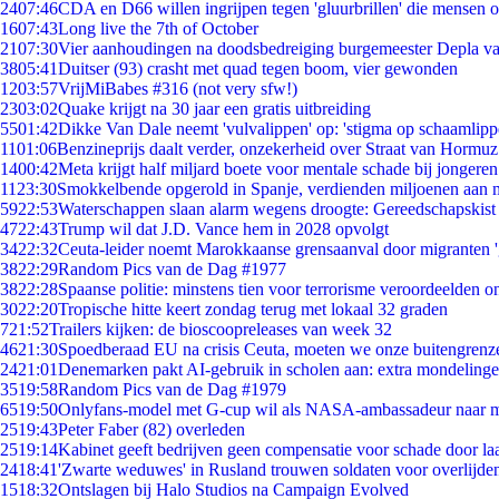
24
07:46
CDA en D66 willen ingrijpen tegen 'gluurbrillen' die mensen 
16
07:43
Long live the 7th of October
21
07:30
Vier aanhoudingen na doodsbedreiging burgemeester Depla v
38
05:41
Duitser (93) crasht met quad tegen boom, vier gewonden
12
03:57
VrijMiBabes #316 (not very sfw!)
23
03:02
Quake krijgt na 30 jaar een gratis uitbreiding
55
01:42
Dikke Van Dale neemt 'vulvalippen' op: 'stigma op schaamlip
11
01:06
Benzineprijs daalt verder, onzekerheid over Straat van Hormuz 
14
00:42
Meta krijgt half miljard boete voor mentale schade bij jongeren
11
23:30
Smokkelbende opgerold in Spanje, verdienden miljoenen aan 
59
22:53
Waterschappen slaan alarm wegens droogte: Gereedschapskist
47
22:43
Trump wil dat J.D. Vance hem in 2028 opvolgt
34
22:32
Ceuta-leider noemt Marokkaanse grensaanval door migranten 
38
22:29
Random Pics van de Dag #1977
38
22:28
Spaanse politie: minstens tien voor terrorisme veroordeelden 
30
22:20
Tropische hitte keert zondag terug met lokaal 32 graden
7
21:52
Trailers kijken: de bioscoopreleases van week 32
46
21:30
Spoedberaad EU na crisis Ceuta, moeten we onze buitengrenz
24
21:01
Denemarken pakt AI-gebruik in scholen aan: extra mondeling
35
19:58
Random Pics van de Dag #1979
65
19:50
Onlyfans-model met G-cup wil als NASA-ambassadeur naar 
25
19:43
Peter Faber (82) overleden
25
19:14
Kabinet geeft bedrijven geen compensatie voor schade door la
24
18:41
'Zwarte weduwes' in Rusland trouwen soldaten voor overlijden
15
18:32
Ontslagen bij Halo Studios na Campaign Evolved