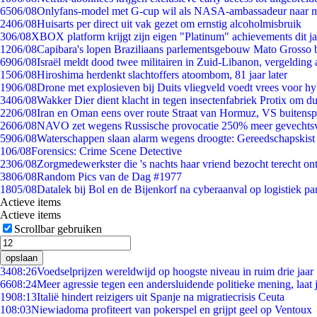
65
06/08
Onlyfans-model met G-cup wil als NASA-ambassadeur naar 
24
06/08
Huisarts per direct uit vak gezet om ernstig alcoholmisbruik
3
06/08
XBOX platform krijgt zijn eigen "Platinum" achievements dit ja
12
06/08
Capibara's lopen Braziliaans parlementsgebouw Mato Grosso 
69
06/08
Israël meldt dood twee militairen in Zuid-Libanon, vergeldin
15
06/08
Hiroshima herdenkt slachtoffers atoombom, 81 jaar later
19
06/08
Drone met explosieven bij Duits vliegveld voedt vrees voor hy
34
06/08
Wakker Dier dient klacht in tegen insectenfabriek Protix om 
22
06/08
Iran en Oman eens over route Straat van Hormuz, VS buitensp
26
06/08
NAVO zet wegens Russische provocatie 250% meer gevechtsvl
59
06/08
Waterschappen slaan alarm wegens droogte: Gereedschapskist
1
06/08
Forensics: Crime Scene Detective
23
06/08
Zorgmedewerkster die 's nachts haar vriend bezocht terecht on
38
06/08
Random Pics van de Dag #1977
18
05/08
Datalek bij Bol en de Bijenkorf na cyberaanval op logistiek pa
Actieve items
Actieve items
Scrollbar gebruiken
opslaan
34
08:26
Voedselprijzen wereldwijd op hoogste niveau in ruim drie jaar
66
08:24
Meer agressie tegen een andersluidende politieke mening, laat j
19
08:13
Italië hindert reizigers uit Spanje na migratiecrisis Ceuta
1
08:03
Niewiadoma profiteert van pokerspel en grijpt geel op Ventoux