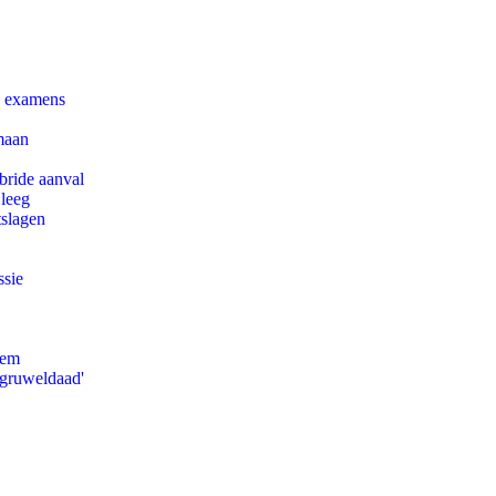
e examens
maan
bride aanval
 leeg
tslagen
ssie
eem
'gruweldaad'