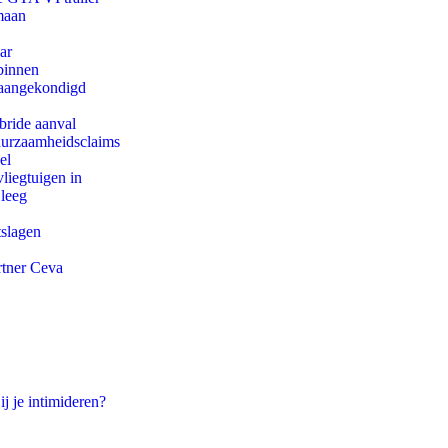
maan
ar
binnen
g aangekondigd
bride aanval
duurzaamheidsclaims
el
iegtuigen in
 leeg
tslagen
rtner Ceva
ij je intimideren?