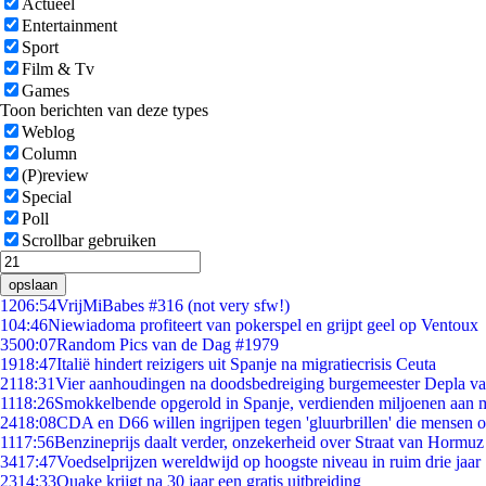
Actueel
Entertainment
Sport
Film & Tv
Games
Toon berichten van deze types
Weblog
Column
(P)review
Special
Poll
Scrollbar gebruiken
opslaan
12
06:54
VrijMiBabes #316 (not very sfw!)
1
04:46
Niewiadoma profiteert van pokerspel en grijpt geel op Ventoux
35
00:07
Random Pics van de Dag #1979
19
18:47
Italië hindert reizigers uit Spanje na migratiecrisis Ceuta
21
18:31
Vier aanhoudingen na doodsbedreiging burgemeester Depla v
11
18:26
Smokkelbende opgerold in Spanje, verdienden miljoenen aan 
24
18:08
CDA en D66 willen ingrijpen tegen 'gluurbrillen' die mensen 
11
17:56
Benzineprijs daalt verder, onzekerheid over Straat van Hormuz b
34
17:47
Voedselprijzen wereldwijd op hoogste niveau in ruim drie jaar
23
14:33
Quake krijgt na 30 jaar een gratis uitbreiding