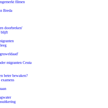
ongemerkt filmen
an Breda
pen doorbreken'
blijft
migranten
 leeg
'gruweldaad'
onder migranten Ceuta
en beter bewaken?
e examens
maan
agwater
suitkering