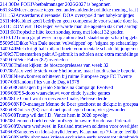
2
14:30
De FOK!Voetbalmanager 2026/2027 is begonnen
66
13:48
Meer agressie tegen een andersluidende politieke mening, laat j
31
11:52
Amsterdams dierenasiel DOA overspoeld met babykonijntjes
25
11:46
Kabinet geeft bedrijven geen compensatie voor schade door la
23
11:14
OM eist TBS tegen verwarde man die agenten stak met aardap
30
11:08
Tropische hitte keert zondag terug met lokaal 32 graden
30
10:12
Trump grijpt weer in op automatisch staatsburgerschap bij geb
55
09:51
Dikke Van Dale neemt 'vulvalippen' op: 'stigma op schaamlip
14
09:40
Meta krijgt half miljard boete voor mentale schade bij jongeren
24
09:37
Denemarken pakt AI-gebruik in scholen aan: extra mondeling
25
09:05
Peter Faber (82) overleden
7
07/08
Trailers kijken: de bioscoopreleases van week 32
0
07/08
Ajax veel te sterk voor Shelbourne, maar houdt schade beperkt
1
07/08
Nieuwkomers schitteren bij ruime Europese zege FC Twente
19
07/08
Random Pics van de Dag #1978
15
06/08
Ontslagen bij Halo Studios na Campaign Evolved
19
06/08
PS5-doos waarschuwt voor einde fysieke games
2
06/08
Le Court wint na nerveuze finale, Pieterse derde
29
06/08
NPO-manager Menno de Boer geschorst na dickpic in groeps
38
06/08
Duitser (93) crasht met quad tegen boom, vier gewonden
47
06/08
Trump wil dat J.D. Vance hem in 2028 opvolgt
1
06/08
Lemmen boekt eerste profzege in zware Ronde van Polen-rit
24
06/08
'Zwarte weduwes' in Rusland trouwen soldaten voor overlijden
14
06/08
Zangeres en Idols-jurylid Jerney Kaagman op 79-jarige leeftij
10
06/08
Netflix-abonnees krijgen exclusieve early access tot uitgebreid