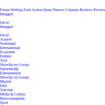
Forum
Weblog
Zoek
Actieve Items
Nieuws
Columns
Reviews
Previe
Inloggen
fok.nl
Inloggen
fok.nl
Actueel
Nederland
Internationaal
Economie
Politiek
Tech
Showbiz en Gossip
Opmerkelijk
Entertainment
Showbiz en Gossip
Muziek
Film
Televisie
Media & Cultuur
Bioscoopagenda
Sport