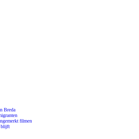
an Breda
migranten
ongemerkt filmen
lijft