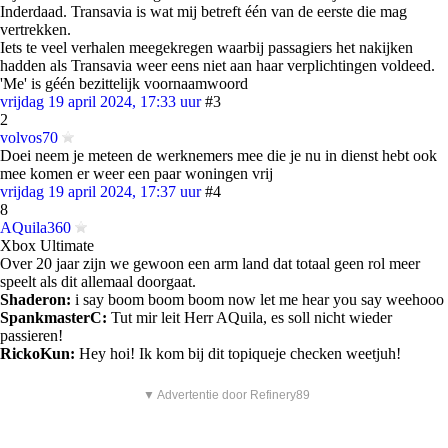
Inderdaad. Transavia is wat mij betreft één van de eerste die mag
vertrekken.
Iets te veel verhalen meegekregen waarbij passagiers het nakijken
hadden als Transavia weer eens niet aan haar verplichtingen voldeed.
'Me' is géén bezittelijk voornaamwoord
vrijdag 19 april 2024, 17:33 uur
#3
2
volvos70
Doei neem je meteen de werknemers mee die je nu in dienst hebt ook
mee komen er weer een paar woningen vrij
vrijdag 19 april 2024, 17:37 uur
#4
8
AQuila360
Xbox Ultimate
Over 20 jaar zijn we gewoon een arm land dat totaal geen rol meer
speelt als dit allemaal doorgaat.
Shaderon:
i say boom boom boom now let me hear you say weehooo
SpankmasterC:
Tut mir leit Herr AQuila, es soll nicht wieder
passieren!
RickoKun:
Hey hoi! Ik kom bij dit topiqueje checken weetjuh!
▼ Advertentie door Refinery89