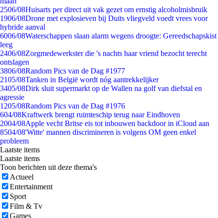
maan
25
06/08
Huisarts per direct uit vak gezet om ernstig alcoholmisbruik
19
06/08
Drone met explosieven bij Duits vliegveld voedt vrees voor
hybride aanval
60
06/08
Waterschappen slaan alarm wegens droogte: Gereedschapskist
leeg
24
06/08
Zorgmedewerkster die 's nachts haar vriend bezocht terecht
ontslagen
38
06/08
Random Pics van de Dag #1977
21
05/08
Tanken in België wordt nóg aantrekkelijker
34
05/08
Dirk sluit supermarkt op de Wallen na golf van diefstal en
agressie
12
05/08
Random Pics van de Dag #1976
6
04/08
Kraftwerk brengt ruimteschip terug naar Eindhoven
20
04/08
Apple vecht Britse eis tot inbouwen backdoor in iCloud aan
85
04/08
'Witte' mannen discrimineren is volgens OM geen enkel
probleem
Laatste items
Laatste items
Toon berichten uit deze thema's
Actueel
Entertainment
Sport
Film & Tv
Games