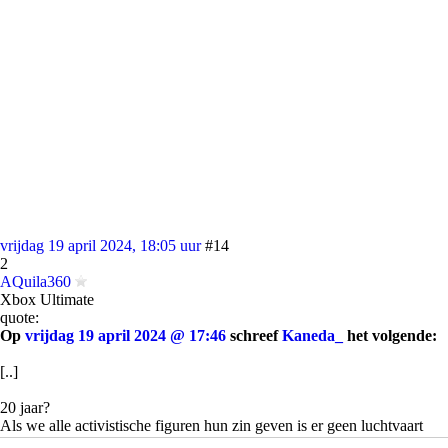
vrijdag 19 april 2024, 18:05 uur
#14
2
AQuila360
Xbox Ultimate
quote:
Op
vrijdag 19 april 2024 @ 17:46
schreef
Kaneda_
het volgende:
[..]
20 jaar?
Als we alle activistische figuren hun zin geven is er geen luchtvaart
meer, geen olie, geen boeren, geen Gas, alleen maar fietsen en