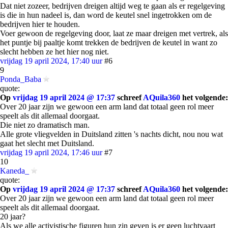
Dat niet zozeer, bedrijven dreigen altijd weg te gaan als er regelgeving
is die in hun nadeel is, dan word de keutel snel ingetrokken om de
bedrijven hier te houden.
Voer gewoon de regelgeving door, laat ze maar dreigen met vertrek, als
het puntje bij paaltje komt trekken de bedrijven de keutel in want zo
slecht hebben ze het hier nog niet.
vrijdag 19 april 2024, 17:40 uur
#6
9
Ponda_Baba
quote:
Op
vrijdag 19 april 2024 @ 17:37
schreef
AQuila360
het volgende:
Over 20 jaar zijn we gewoon een arm land dat totaal geen rol meer
speelt als dit allemaal doorgaat.
Die niet zo dramatisch man.
Alle grote vliegvelden in Duitsland zitten 's nachts dicht, nou nou wat
gaat het slecht met Duitsland.
vrijdag 19 april 2024, 17:46 uur
#7
10
Kaneda_
quote:
Op
vrijdag 19 april 2024 @ 17:37
schreef
AQuila360
het volgende:
Over 20 jaar zijn we gewoon een arm land dat totaal geen rol meer
speelt als dit allemaal doorgaat.
20 jaar?
Als we alle activistische figuren hun zin geven is er geen luchtvaart