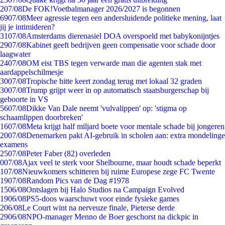
2
07/08
De FOK!Voetbalmanager 2026/2027 is begonnen
69
07/08
Meer agressie tegen een andersluidende politieke mening, laat
jij je intimideren?
31
07/08
Amsterdams dierenasiel DOA overspoeld met babykonijntjes
29
07/08
Kabinet geeft bedrijven geen compensatie voor schade door
laagwater
24
07/08
OM eist TBS tegen verwarde man die agenten stak met
aardappelschilmesje
30
07/08
Tropische hitte keert zondag terug met lokaal 32 graden
30
07/08
Trump grijpt weer in op automatisch staatsburgerschap bij
geboorte in VS
56
07/08
Dikke Van Dale neemt 'vulvalippen' op: 'stigma op
schaamlippen doorbreken'
16
07/08
Meta krijgt half miljard boete voor mentale schade bij jongeren
20
07/08
Denemarken pakt AI-gebruik in scholen aan: extra mondelinge
examens
25
07/08
Peter Faber (82) overleden
0
07/08
Ajax veel te sterk voor Shelbourne, maar houdt schade beperkt
1
07/08
Nieuwkomers schitteren bij ruime Europese zege FC Twente
19
07/08
Random Pics van de Dag #1978
15
06/08
Ontslagen bij Halo Studios na Campaign Evolved
19
06/08
PS5-doos waarschuwt voor einde fysieke games
2
06/08
Le Court wint na nerveuze finale, Pieterse derde
29
06/08
NPO-manager Menno de Boer geschorst na dickpic in