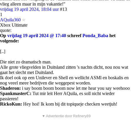
vlieg alleen maar in mijn vakantie!"
vrijdag 19 april 2024, 18:04 uur
#13
1
AQuila360
Xbox Ultimate
quote:
Op
vrijdag 19 april 2024 @ 17:40
schreef
Ponda_Baba
het
volgende:
[..]
Die niet zo dramatisch man.
Alle grote vliegvelden in Duitsland zitten 's nachts dicht, nou nou wat
gaat het slecht met Duitsland.
Ik doel ook op een Unilever en Shell en wellicht ASMl en boskalis en
nog veeel meee bedrijven die weggepest worden.
Shaderon:
i say boom boom boom now let me hear you say weehooo
SpankmasterC:
Tut mir leit Herr AQuila, es soll nicht wieder
passieren!
RickoKun:
Hey hoi! Ik kom bij dit topiqueje checken weetjuh!
▼ Advertentie door Refinery89