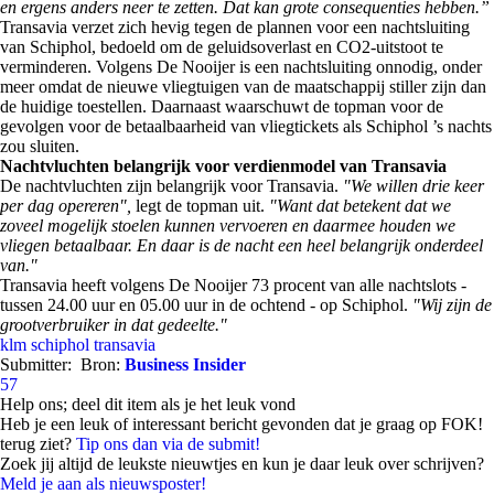
en ergens anders neer te zetten. Dat kan grote consequenties hebben.”
Transavia verzet zich hevig tegen de plannen voor een nachtsluiting
van Schiphol, bedoeld om de geluidsoverlast en CO2-uitstoot te
verminderen. Volgens De Nooijer is een nachtsluiting onnodig, onder
meer omdat de nieuwe vliegtuigen van de maatschappij stiller zijn dan
de huidige toestellen. Daarnaast waarschuwt de topman voor de
gevolgen voor de betaalbaarheid van vliegtickets als Schiphol ’s nachts
zou sluiten.
Nachtvluchten belangrijk voor verdienmodel van Transavia
De nachtvluchten zijn belangrijk voor Transavia.
"We willen drie keer
per dag opereren",
legt de topman uit.
"Want dat betekent dat we
zoveel mogelijk stoelen kunnen vervoeren en daarmee houden we
vliegen betaalbaar. En daar is de nacht een heel belangrijk onderdeel
van."
Transavia heeft volgens De Nooijer 73 procent van alle nachtslots -
tussen 24.00 uur en 05.00 uur in de ochtend - op Schiphol.
"Wij zijn de
grootverbruiker in dat gedeelte."
klm
schiphol
transavia
Submitter:
Bron:
Business Insider
57
Help ons; deel dit item als je het leuk vond
Heb je een leuk of interessant bericht gevonden dat je graag op FOK!
terug ziet?
Tip ons dan via de submit!
Zoek jij altijd de leukste nieuwtjes en kun je daar leuk over schrijven?
Meld je aan als nieuwsposter!