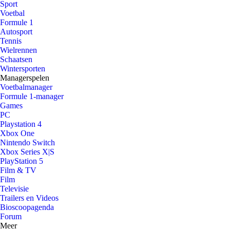
Sport
Voetbal
Formule 1
Autosport
Tennis
Wielrennen
Schaatsen
Wintersporten
Managerspelen
Voetbalmanager
Formule 1-manager
Games
PC
Playstation 4
Xbox One
Nintendo Switch
Xbox Series X|S
PlayStation 5
Film & TV
Film
Televisie
Trailers en Videos
Bioscoopagenda
Forum
Meer