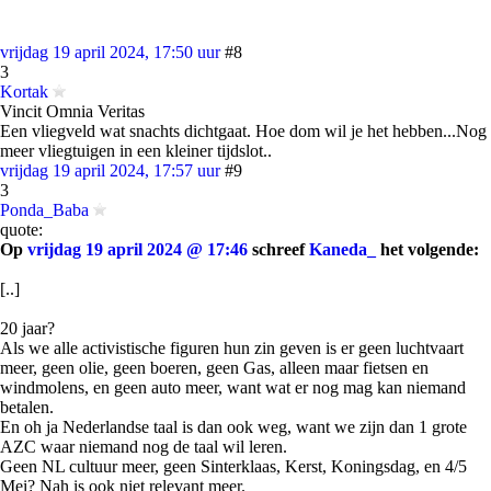
vrijdag 19 april 2024, 17:50 uur
#8
3
Kortak
Vincit Omnia Veritas
Een vliegveld wat snachts dichtgaat. Hoe dom wil je het hebben...Nog
meer vliegtuigen in een kleiner tijdslot..
vrijdag 19 april 2024, 17:57 uur
#9
3
Ponda_Baba
quote:
Op
vrijdag 19 april 2024 @ 17:46
schreef
Kaneda_
het volgende:
[..]
20 jaar?
Als we alle activistische figuren hun zin geven is er geen luchtvaart
meer, geen olie, geen boeren, geen Gas, alleen maar fietsen en
windmolens, en geen auto meer, want wat er nog mag kan niemand
betalen.
En oh ja Nederlandse taal is dan ook weg, want we zijn dan 1 grote
AZC waar niemand nog de taal wil leren.
Geen NL cultuur meer, geen Sinterklaas, Kerst, Koningsdag, en 4/5
Mei? Nah is ook niet relevant meer.