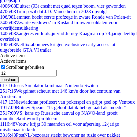
groepsapp
40
06/08
Duitser (93) crasht met quad tegen boom, vier gewonden
47
06/08
Trump wil dat J.D. Vance hem in 2028 opvolgt
1
06/08
Lemmen boekt eerste profzege in zware Ronde van Polen-rit
24
06/08
'Zwarte weduwes' in Rusland trouwen soldaten voor
overlijdensuitkering
14
06/08
Zangeres en Idols-jurylid Jerney Kaagman op 79-jarige leeftijd
overleden
10
06/08
Netflix-abonnees krijgen exclusieve early access tot
uitgebreide GTA VI trailer
Actieve items
Actieve items
Scrollbar gebruiken
opslaan
6
17:16
Jesus Simulator komt naar Nintendo Switch
25
17:16
Wegpiraat scheurt met 146 km/u door het centrum van
Amsterdam
4
17:13
Niewiadoma profiteert van pokerspel en grijpt geel op Ventoux
19
17:09
Britney Spears: "Ik geloof dat ik heb gefaald als moeder"
35
17:00
VS: kans op Russische aanval op NAVO-land groeit,
munitietekort wordt probleem
11
16:48
Vrouw krijgt 30 maanden cel voor afpersing 12-jarige
misdienaar in kerk
38
16:48
PostNL-bezorger steekt bewoner na ruzie over pakket