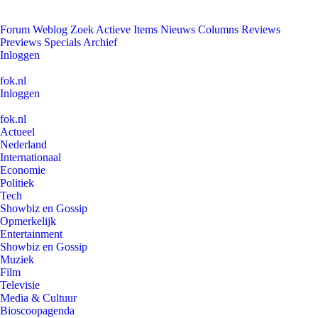
Forum
Weblog
Zoek
Actieve Items
Nieuws
Columns
Reviews
Previews
Specials
Archief
Inloggen
fok.nl
Inloggen
fok.nl
Actueel
Nederland
Internationaal
Economie
Politiek
Tech
Showbiz en Gossip
Opmerkelijk
Entertainment
Showbiz en Gossip
Muziek
Film
Televisie
Media & Cultuur
Bioscoopagenda