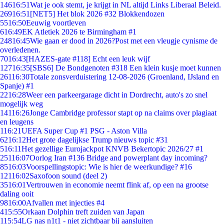
146
16:51
Wat je ook stemt, je krijgt in NL altijd Links Liberaal Beleid.
269
16:51
[NET5] Het blok 2026 #32 Blokkendozen
55
16:50
Eeuwig voortleven
6
16:49
EK Atletiek 2026 te Birmingham #1
248
16:45
Wie gaan er dood in 2026?Post met een vleugje cynisme de
overledenen.
70
16:43
[HAZES-gate #118] Echt een leuk wijf
127
16:35
[SBS6] De Bondgenoten #318 Een klein kusje moet kunnen
261
16:30
Totale zonsverduistering 12-08-2026 (Groenland, IJsland en
Spanje) #1
22
16:28
Weer een parkeergarage dicht in Dordrecht, auto's zo snel
mogelijk weg
141
16:26
Jonge Cambridge professor stapt op na claims over plagiaat
en leugens
1
16:21
UEFA Super Cup #1 PSG - Aston Villa
62
16:12
Het grote dagelijkse Trump nieuws topic #31
5
16:11
Het gezellige Eurojackpot KNVB Bekertopic 2026/27 #1
251
16:07
Oorlog Iran #136 Bridge and powerplant day incoming?
85
16:03
Voorspellingstopic: Wie is hier de weerkundige? #16
121
16:02
Saxofoon sound (deel 2)
35
16:01
Vertrouwen in economie neemt flink af, op een na grootse
daling ooit
98
16:00
Afvallen met injecties #4
4
15:55
Orkaan Dolphin treft zuiden van Japan
1
15:54
LG nas n1t1 - niet zichtbaar bij aansluiten