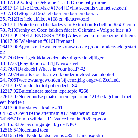
181
17:15
Oorlog in Oekraïne #1318 Drone baby drone
259
17:14
[Live Eredivisie #1784] Dying seconds van het seizoen!
70
17:13
Teltopic #1567 tel door en door en door....
35
17:12
Het hele alfabet #108 en 4letterwoord
276
17:11
Protesten en blokkades van Extinction Rebellion #24 Eieren
78
17:10
Franky en Coen bakken friet in Oekraïne - Volg ze hier! #3
172
17:09
[INFLUENCERS #296] Alles is welkom kneuzing of breuk
180
17:09
[Wielrennen #616] Brennan!
264
17:08
Agent smijt zwangere vrouw op de grond, onderzoek gestart
#2
52
17:08
Jezelf gelukkig voelen als vrijgezelle vijftiger
181
17:07
[PlayStation #184] Nieuw deel
43
17:07
[Dagboek] What's in your head? #2
80
17:07
Huisarts doet haar werk onder invloed van alcohol
24
17:06
Twee zwaargewonden bij eenzijdig ongeval Zeeland.
277
17:03
Van kleuter tot puber deel 184
122
17:02
Buitenlandse steden lepeltopic #268
226
17:02
Nederlandse plaatsnamen lepeltopic #213 elk gehucht met
een bord telt
224
17:00
Russia vs Ukraine #91
64
16:57
Covid19 the aftermath #17 bananenmilkshake
74
16:57
Trump wil dat J.D. Vance hem in 2028 opvolgt
241
16:56
De bezuinigingen bij de NPO
125
16:54
Nederland toen
293
16:51
Het Nederlandse tennis #35 - Lamensgodin