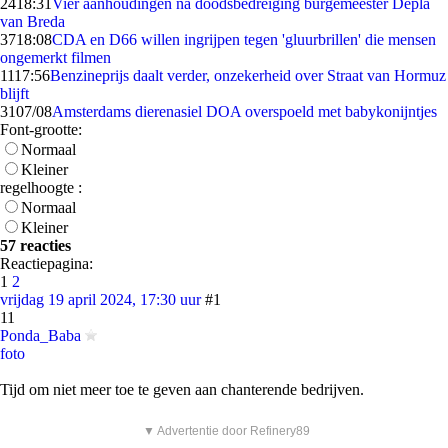
24
18:31
Vier aanhoudingen na doodsbedreiging burgemeester Depla
van Breda
37
18:08
CDA en D66 willen ingrijpen tegen 'gluurbrillen' die mensen
ongemerkt filmen
11
17:56
Benzineprijs daalt verder, onzekerheid over Straat van Hormuz
blijft
31
07/08
Amsterdams dierenasiel DOA overspoeld met babykonijntjes
Font-grootte:
Normaal
Kleiner
regelhoogte :
Normaal
Kleiner
57 reacties
Reactiepagina:
1
2
vrijdag 19 april 2024, 17:30 uur
#1
11
Ponda_Baba
foto
Tijd om niet meer toe te geven aan chanterende bedrijven.
▼ Advertentie door Refinery89