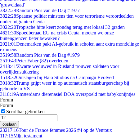
'gruweldaad'
38
22:29
Random Pics van de Dag #1977
38
22:28
Spaanse politie: minstens tien voor terrorisme veroordeelden
onder migranten Ceuta
30
22:20
Tropische hitte keert zondag terug met lokaal 32 graden
46
21:30
Spoedberaad EU na crisis Ceuta, moeten we onze
buitengrenzen beter bewaken?
20
21:01
Denemarken pakt AI-gebruik in scholen aan: extra mondelinge
examens
35
19:58
Random Pics van de Dag #1979
25
19:43
Peter Faber (82) overleden
24
18:41
'Zwarte weduwes' in Rusland trouwen soldaten voor
overlijdensuitkering
15
18:32
Ontslagen bij Halo Studios na Campaign Evolved
30
18:32
Trump grijpt weer in op automatisch staatsburgerschap bij
geboorte in VS
31
18:19
Amsterdams dierenasiel DOA overspoeld met babykonijntjes
Forum
Forum
Scrollbar gebruiken
opslaan
232
17:16
Tour de France femmes 2026 #4 op de Ventoux
1
17:15
Mijn testament