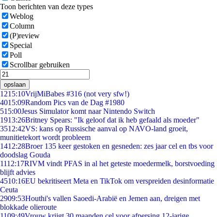
Toon berichten van deze types
Weblog
Column
(P)review
Special
Poll
Scrollbar gebruiken
opslaan
12
15:10
VrijMiBabes #316 (not very sfw!)
40
15:09
Random Pics van de Dag #1980
5
15:00
Jesus Simulator komt naar Nintendo Switch
19
13:26
Britney Spears: "Ik geloof dat ik heb gefaald als moeder"
35
12:42
VS: kans op Russische aanval op NAVO-land groeit,
munitietekort wordt probleem
14
12:28
Broer 135 keer gestoken en gesneden: zes jaar cel en tbs voor
doodslag Gouda
11
12:17
RIVM vindt PFAS in al het geteste moedermelk, borstvoeding
blijft advies
45
10:16
EU bekritiseert Meta en TikTok om verspreiden desinformatie
Ceuta
29
09:53
Houthi's vallen Saoedi-Arabië en Jemen aan, dreigen met
blokkade olieroute
11
09:49
Vrouw krijgt 30 maanden cel voor afpersing 12-jarige