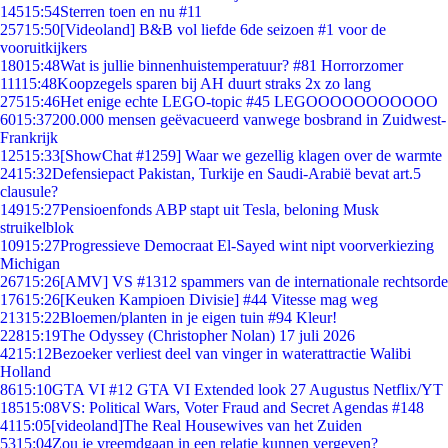
145
15:54
Sterren toen en nu #11
257
15:50
[Videoland] B&B vol liefde 6de seizoen #1 voor de
vooruitkijkers
180
15:48
Wat is jullie binnenhuistemperatuur? #81 Horrorzomer
111
15:48
Koopzegels sparen bij AH duurt straks 2x zo lang
275
15:46
Het enige echte LEGO-topic #45 LEGOOOOOOOOOOO
60
15:37
200.000 mensen geëvacueerd vanwege bosbrand in Zuidwest-
Frankrijk
125
15:33
[ShowChat #1259] Waar we gezellig klagen over de warmte
24
15:32
Defensiepact Pakistan, Turkije en Saudi-Arabië bevat art.5
clausule?
149
15:27
Pensioenfonds ABP stapt uit Tesla, beloning Musk
struikelblok
109
15:27
Progressieve Democraat El-Sayed wint nipt voorverkiezing
Michigan
267
15:26
[AMV] VS #1312 spammers van de internationale rechtsorde
176
15:26
[Keuken Kampioen Divisie] #44 Vitesse mag weg
213
15:22
Bloemen/planten in je eigen tuin #94 Kleur!
228
15:19
The Odyssey (Christopher Nolan) 17 juli 2026
42
15:12
Bezoeker verliest deel van vinger in waterattractie Walibi
Holland
86
15:10
GTA VI #12 GTA VI Extended look 27 Augustus Netflix/YT
185
15:08
VS: Political Wars, Voter Fraud and Secret Agendas #148
41
15:05
[videoland]The Real Housewives van het Zuiden
53
15:04
Zou je vreemdgaan in een relatie kunnen vergeven?