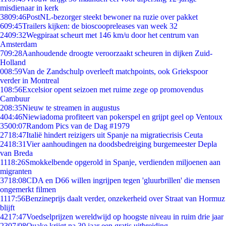
misdienaar in kerk
38
09:46
PostNL-bezorger steekt bewoner na ruzie over pakket
6
09:45
Trailers kijken: de bioscoopreleases van week 32
24
09:32
Wegpiraat scheurt met 146 km/u door het centrum van
Amsterdam
7
09:28
Aanhoudende droogte veroorzaakt scheuren in dijken Zuid-
Holland
0
08:59
Van de Zandschulp overleeft matchpoints, ook Griekspoor
verder in Montreal
1
08:56
Excelsior opent seizoen met ruime zege op promovendus
Cambuur
2
08:35
Nieuw te streamen in augustus
4
04:46
Niewiadoma profiteert van pokerspel en grijpt geel op Ventoux
35
00:07
Random Pics van de Dag #1979
27
18:47
Italië hindert reizigers uit Spanje na migratiecrisis Ceuta
24
18:31
Vier aanhoudingen na doodsbedreiging burgemeester Depla
van Breda
11
18:26
Smokkelbende opgerold in Spanje, verdienden miljoenen aan
migranten
37
18:08
CDA en D66 willen ingrijpen tegen 'gluurbrillen' die mensen
ongemerkt filmen
11
17:56
Benzineprijs daalt verder, onzekerheid over Straat van Hormuz
blijft
42
17:47
Voedselprijzen wereldwijd op hoogste niveau in ruim drie jaar
23
07/08
Quake krijgt na 30 jaar een gratis uitbreiding