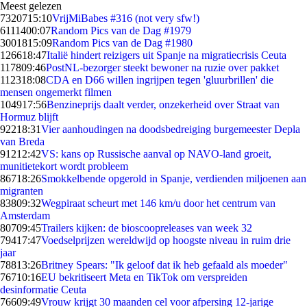
Meest gelezen
73207
15:10
VrijMiBabes #316 (not very sfw!)
61114
00:07
Random Pics van de Dag #1979
30018
15:09
Random Pics van de Dag #1980
1266
18:47
Italië hindert reizigers uit Spanje na migratiecrisis Ceuta
1178
09:46
PostNL-bezorger steekt bewoner na ruzie over pakket
1123
18:08
CDA en D66 willen ingrijpen tegen 'gluurbrillen' die
mensen ongemerkt filmen
1049
17:56
Benzineprijs daalt verder, onzekerheid over Straat van
Hormuz blijft
922
18:31
Vier aanhoudingen na doodsbedreiging burgemeester Depla
van Breda
912
12:42
VS: kans op Russische aanval op NAVO-land groeit,
munitietekort wordt probleem
867
18:26
Smokkelbende opgerold in Spanje, verdienden miljoenen aan
migranten
838
09:32
Wegpiraat scheurt met 146 km/u door het centrum van
Amsterdam
807
09:45
Trailers kijken: de bioscoopreleases van week 32
794
17:47
Voedselprijzen wereldwijd op hoogste niveau in ruim drie
jaar
788
13:26
Britney Spears: "Ik geloof dat ik heb gefaald als moeder"
767
10:16
EU bekritiseert Meta en TikTok om verspreiden
desinformatie Ceuta
766
09:49
Vrouw krijgt 30 maanden cel voor afpersing 12-jarige