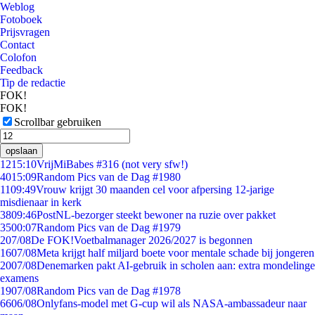
Weblog
Fotoboek
Prijsvragen
Contact
Colofon
Feedback
Tip de redactie
FOK!
FOK!
Scrollbar gebruiken
opslaan
12
15:10
VrijMiBabes #316 (not very sfw!)
40
15:09
Random Pics van de Dag #1980
11
09:49
Vrouw krijgt 30 maanden cel voor afpersing 12-jarige
misdienaar in kerk
38
09:46
PostNL-bezorger steekt bewoner na ruzie over pakket
35
00:07
Random Pics van de Dag #1979
2
07/08
De FOK!Voetbalmanager 2026/2027 is begonnen
16
07/08
Meta krijgt half miljard boete voor mentale schade bij jongeren
20
07/08
Denemarken pakt AI-gebruik in scholen aan: extra mondelinge
examens
19
07/08
Random Pics van de Dag #1978
66
06/08
Onlyfans-model met G-cup wil als NASA-ambassadeur naar