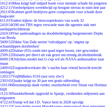
16
12:43
Meta krijgt half miljard boete voor mentale schade bij jongeren
42
12:11
Voedselprijzen wereldwijd op hoogste niveau in ruim drie jaar
29
11:05
Kabinet geeft bedrijven geen compensatie voor schade door
laagwater
6
11:03
Trailers kijken: de bioscoopreleases van week 32
24
10:54
OM eist TBS tegen verwarde man die agenten stak met
aardappelschilmesje
24
10:18
Vier aanhoudingen na doodsbedreiging burgemeester Depla
van Breda
56
09:52
Dikke Van Dale neemt 'vulvalippen' op: 'stigma op
schaamlippen doorbreken'
40
09:42
Duitser (93) crasht met quad tegen boom, vier gewonden
25
09:22
Huisarts per direct uit vak gezet om ernstig alcoholmisbruik
66
09:19
Onlyfans-model met G-cup wil als NASA-ambassadeur naar
maan
24
09:02
Zorgmedewerkster die 's nachts haar vriend bezocht terecht
ontslagen
12
03:57
VrijMiBabes #316 (not very sfw!)
23
03:02
Quake krijgt na 30 jaar een gratis uitbreiding
11
01:06
Benzineprijs daalt verder, onzekerheid over Straat van Hormuz
blijft
11
23:30
Smokkelbende opgerold in Spanje, verdienden miljoenen aan
migranten
47
22:43
Trump wil dat J.D. Vance hem in 2028 opvolgt
34
22:32
Ceuta-leider noemt Marokkaanse grensaanval door migranten