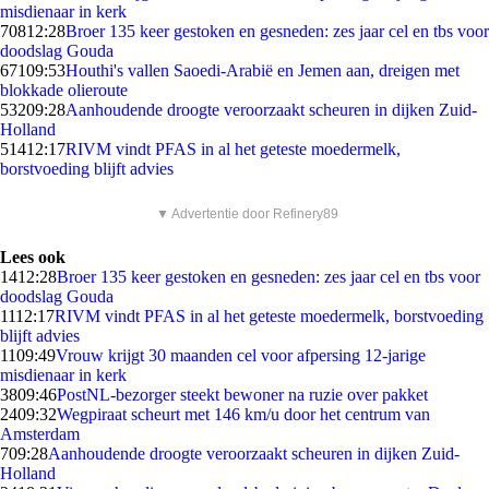
misdienaar in kerk
708
12:28
Broer 135 keer gestoken en gesneden: zes jaar cel en tbs voor
doodslag Gouda
671
09:53
Houthi's vallen Saoedi-Arabië en Jemen aan, dreigen met
blokkade olieroute
532
09:28
Aanhoudende droogte veroorzaakt scheuren in dijken Zuid-
Holland
514
12:17
RIVM vindt PFAS in al het geteste moedermelk,
borstvoeding blijft advies
▼ Advertentie door Refinery89
Lees ook
14
12:28
Broer 135 keer gestoken en gesneden: zes jaar cel en tbs voor
doodslag Gouda
11
12:17
RIVM vindt PFAS in al het geteste moedermelk, borstvoeding
blijft advies
11
09:49
Vrouw krijgt 30 maanden cel voor afpersing 12-jarige
misdienaar in kerk
38
09:46
PostNL-bezorger steekt bewoner na ruzie over pakket
24
09:32
Wegpiraat scheurt met 146 km/u door het centrum van
Amsterdam
7
09:28
Aanhoudende droogte veroorzaakt scheuren in dijken Zuid-
Holland