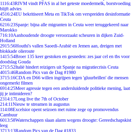
11
16:43
RIVM vindt PFAS in al het geteste moedermelk, borstvoeding
blijft advies
45
16:24
EU bekritiseert Meta en TikTok om verspreiden desinformatie
Ceuta
62
16:23
Spanje: bijna alle migranten in Ceuta weer teruggekeerd naar
Marokko
7
16:10
Aanhoudende droogte veroorzaakt scheuren in dijken Zuid-
Holland
29
15:56
Houthi's vallen Saoedi-Arabië en Jemen aan, dreigen met
blokkade olieroute
14
15:54
Broer 135 keer gestoken en gesneden: zes jaar cel en tbs voor
doodslag Gouda
27
15:52
Italië hindert reizigers uit Spanje na migratiecrisis Ceuta
40
15:46
Random Pics van de Dag #1980
37
15:16
CDA en D66 willen ingrijpen tegen 'gluurbrillen' die mensen
ongemerkt filmen
69
14:25
Meer agressie tegen een andersluidende politieke mening, laat
jij je intimideren?
23
14:17
Long live the 7th of October
2
14:11
Nieuw te streamen in augustus
1
14:08
Excelsior opent seizoen met ruime zege op promovendus
Cambuur
60
13:58
Waterschappen slaan alarm wegens droogte: Gereedschapskist
leeg
37
13:13
Random Pics van de Dag #1833