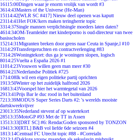
161
15:00
Dingen waar je enorm vrolijk van wordt #3
36
14:43
Masters of the Universe (He-Man)
151
14:42
[WLR SC #417] Nieuw deel openen was kaputt
231
14:41
Het FOK!kers maken teringherrie topic
33
14:37
Single mannen verplichtsingle moeders laten daten?
46
14:34
OM-Teamleider met kinderporno is oud-directeur van twee
basisscholen
152
14:31
Migranten breken door grens naar Ceuta in Spanje,l #10
31
14:29
Transfergeruchten en contractverlenging #83
73
14:26
Woningtekort: dus ga je woningen slopen, logisch
80
14:25
Vuelta a España 2026 #1
110
14:23
Vrouwen willen geen man meer #30
86
14:21
Nederlandse Politiek #725
17
14:08
Ik wil een eigen politieke partij oprichten
19
13:50
Winter op het zuidelijk halfrond 2026
168
13:43
Voorspel hier het warmtegetal van 2026
29
13:41
Prijs Bar le duc rood in het buitenland
72
13:39
MODUS Super Series Darts #2: 's werelds mooiste
dartskweekvijver
230
13:35
Nederland stevent af op watertekort
285
13:35
MotoGP #93 Met de TT in Assen
135
13:33
[DRT SC] #6: RendacGoden sponsored by TONZON
194
13:30
[RTL] B&B vol liefde 6de seizoen #4
18
13:14
Centraal FC Utrecht topic #88 - #CorreiaIn
32
13:14
Dakloze vrouw maanden als seksslavin misbruikt