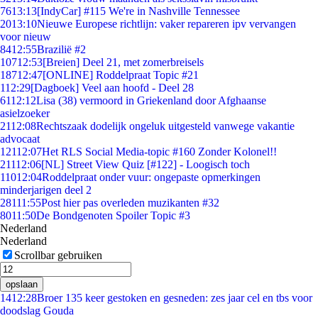
76
13:13
[IndyCar] #115 We're in Nashville Tennessee
20
13:10
Nieuwe Europese richtlijn: vaker repareren ipv vervangen
voor nieuw
84
12:55
Brazilië #2
107
12:53
[Breien] Deel 21, met zomerbreisels
187
12:47
[ONLINE] Roddelpraat Topic #21
1
12:29
[Dagboek] Veel aan hoofd - Deel 28
61
12:12
Lisa (38) vermoord in Griekenland door Afghaanse
asielzoeker
21
12:08
Rechtszaak dodelijk ongeluk uitgesteld vanwege vakantie
advocaat
121
12:07
Het RLS Social Media-topic #160 Zonder Kolonel!!
211
12:06
[NL] Street View Quiz [#122] - Loogisch toch
110
12:04
Roddelpraat onder vuur: ongepaste opmerkingen
minderjarigen deel 2
281
11:55
Post hier pas overleden muzikanten #32
80
11:50
De Bondgenoten Spoiler Topic #3
Nederland
Nederland
Scrollbar gebruiken
opslaan
14
12:28
Broer 135 keer gestoken en gesneden: zes jaar cel en tbs voor
doodslag Gouda