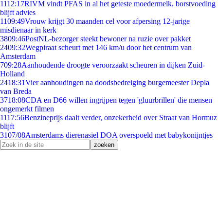
11
12:17
RIVM vindt PFAS in al het geteste moedermelk, borstvoeding
blijft advies
11
09:49
Vrouw krijgt 30 maanden cel voor afpersing 12-jarige
misdienaar in kerk
38
09:46
PostNL-bezorger steekt bewoner na ruzie over pakket
24
09:32
Wegpiraat scheurt met 146 km/u door het centrum van
Amsterdam
7
09:28
Aanhoudende droogte veroorzaakt scheuren in dijken Zuid-
Holland
24
18:31
Vier aanhoudingen na doodsbedreiging burgemeester Depla
van Breda
37
18:08
CDA en D66 willen ingrijpen tegen 'gluurbrillen' die mensen
ongemerkt filmen
11
17:56
Benzineprijs daalt verder, onzekerheid over Straat van Hormuz
blijft
31
07/08
Amsterdams dierenasiel DOA overspoeld met babykonijntjes