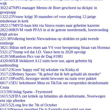
wijk
30
22:47
NPO-manager Menno de Boer geschorst na dickpic in
groepsapp
13
22:23
Vrouw krijgt 30 maanden cel voor afpersing 12-jarige
misdienaar in kerk
28
22:17
MIVD-baas lekt via Strava routes naar geheime kazerne
28
22:00
RIVM vindt PFAS in al de geteste moedermelk, borstvoeding
blijft advies
2
21:38
Vollering breekt Niewiadoma op slotklim en pakt tweede
eindzege
38
21:36
Iran stelt zes eisen aan VS voor heropening Straat van Hormuz
53
21:27
Trump wil dat J.D. Vance hem in 2028 opvolgt
41
20:56
Random Pics van de Dag #1981
43
20:00
XR blokkeert A12 ruim twee uur, agent gebeten bij
aanhouding
14
17:23
Geen 'happy end' bij seksdate via Kinky.nl
35
17:22
Britney Spears: "Ik geloof dat ik heb gefaald als moeder"
43
17:19
PostNL-bezorger steekt bewoner na ruzie over pakket
68
17:15
EU bekritiseert Meta en TikTok om verspreiden desinformatie
Ceuta
1
15:59
Uitslag Sparta - Feyenoord
16
15:52
FIFA ziet kritiek op Infantino als desinformatie, Noorwegen
eist zijn aftreden
24
15:52
Long live the 7th of October
6
14:34
Nieuwe president De la Espriella gaat strijd aan met