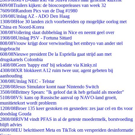
6
09/08
Trailers kijken: de bioscoopreleases van week 32
76
09/08
Random Pics van de Dag #1980
1
09/08
Uitslag AZ - ADO Den Haag
13
08/08
Hoe 30 landen zich voorbereiden op mogelijke oorlog met
China en Noord-Korea
3
08/08
Vollering slaat dubbelslag in Nice en neemt geel over
19
08/08
Uitslag PSV - Fortuna Sittard
8
08/08
Vrouw krijgt door verwisseling het embryo van ander stel
ingebracht
6
08/08
Nieuwe president De la Espriella gaat strijd aan met
drugskartels Colombia
14
08/08
Geen 'happy end' bij seksdate via Kinky.nl
43
08/08
XR blokkeert A12 ruim twee uur, agent gebeten bij
aanhouding
3
08/08
Uitslag NEC - Telstar
22
08/08
Jesus Simulator komt naar Nintendo Switch
35
08/08
Britney Spears: "Ik geloof dat ik heb gefaald als moeder"
51
08/08
VS: kans op Russische aanval op NAVO-land groeit,
munitietekort wordt probleem
12
08/08
Broer 135 keer gestoken en gesneden: zes jaar cel en tbs voor
doodslag Gouda
28
08/08
RIVM vindt PFAS in al de geteste moedermelk, borstvoeding
blijft advies
68
08/08
EU bekritiseert Meta en TikTok om verspreiden desinformatie