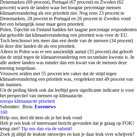
Denemarken (69 procent), Portugal (67 procent) en Zweden (62
procent) waren de landen waar het hoogste percentage mensen
klimaatverandering als een prioriteit ziet. Nog eens 23 procent in
Denemarken, 28 procent in Portugal en 26 procent in Zweden vond
het een belangrijk issue maar geen prioriteit.
Polen, Tsjechië en Finland hadden het laagste percentage respondenten
dat geloofde dat klimaatverandering een prioriteit was voor de EU.
Toch beschouwt iets meer dan een derde van de mensen (34 procent)
in deze drie landen dit als een prioriteit.
Alleen in Polen was er een aanzienlijk aantal (35 procent) dat gelooft
dat de strijd tegen de klimaatverandering een secundaire kwestie is. In
alle andere landen was minder dan een kwart van de mensen deze
mening toegedaan.
Vrouwen zeiden met 55 procent iets vaker dat de strijd tegen
klimaatverandering een prioriteit was, vergeleken met 49 procent van
de mannen.
Uit de peiling bleek ook dat leeftijd geen significante indicator is voor
het perspectief van mensen op klimaatactie.
europa
klimaatactie
prioriteit
Submitter:
Bron:
Euronews
160
Help ons; deel dit item als je het leuk vond
Heb je een leuk of interessant bericht gevonden dat je graag op FOK!
terug ziet?
Tip ons dan via de submit!
Zoek jij altijd de leukste nieuwtjes en kun je daar leuk over schrijven?