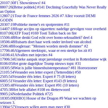
201
07:30
F1 Shownieuws! #4
88
07:26
[Britse politiek] #141 Declining Gracefully Was Never Really
an Option
128
07:21
Tour de France femmes 2026 #7 Allez vooruit DEMI
GODIN
203
07:19
Politieke meme's en spotprenten #11
144
07:18
Hoge accijns op sigaretten: nadelige gevolgen voor overheid
81
07:06
[ATP Tour] #169 Tosti Tallon back on fire
155
06:48
Hoe denkt God echt over homo-seksualiteit? deel 4
185
06:48
Huisarts doet haar werk onder invloed van alcohol
25
06:48
Hoogleraar: "Mensen worden steeds dommer" #2
177
06:46
Algemeen steektopic, waar er een steekje los zit #3
141
06:41
Afvallen met injecties #4
179
06:34
Unieke aanpak stopt jarenlange overlast in Rotterdamse wijk
81
06:05
Het grote dagelijkse Trump nieuws topic #31
183
05:58
Wat is jullie binnenhuistemperatuur? #81 Horrorzomer
211
05:54
Verander een letter expert (7lettereditie) #50
25
05:54
Verander één letter. Expert # 75 (8 letters)
60
05:51
Verander één letter: Expert #143 (9 letters)
153
05:48
Verander één letter: Expert #91 (10 letters)
47
05:38
Het hele alfabet #108 en 4letterwoord
99
05:24
Nederlandse Politiek #725
183
05:09
[HBO] House of the Dragon #9 Waar we wachten op
seizoen 3.
139
04:57
Vrouwen willen geen man meer #30