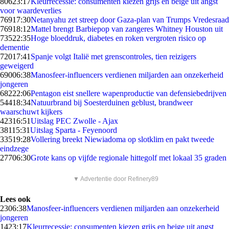
806
23:17
Kleurrecessie: consumenten kiezen grijs en beige uit angst
voor waardeverlies
769
17:30
Netanyahu zet streep door Gaza-plan van Trumps Vredesraad
769
18:12
Mattel brengt Barbiepop van zangeres Whitney Houston uit
735
22:35
Hoge bloeddruk, diabetes en roken vergroten risico op
dementie
720
17:41
Spanje volgt Italië met grenscontroles, tien reizigers
geweigerd
690
06:38
Manosfeer-influencers verdienen miljarden aan onzekerheid
jongeren
682
22:06
Pentagon eist snellere wapenproductie van defensiebedrijven
544
18:34
Natuurbrand bij Soesterduinen geblust, brandweer
waarschuwt kijkers
423
16:51
Uitslag PEC Zwolle - Ajax
381
15:31
Uitslag Sparta - Feyenoord
335
19:28
Vollering breekt Niewiadoma op slotklim en pakt tweede
eindzege
277
06:30
Grote kans op vijfde regionale hittegolf met lokaal 35 graden
▼ Advertentie door Refinery89
Lees ook
23
06:38
Manosfeer-influencers verdienen miljarden aan onzekerheid
jongeren
14
23:17
Kleurrecessie: consumenten kiezen grijs en beige uit angst