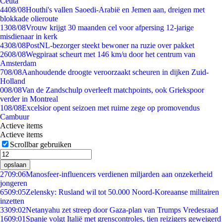
Ceuta
44
08/08
Houthi's vallen Saoedi-Arabië en Jemen aan, dreigen met
blokkade olieroute
13
08/08
Vrouw krijgt 30 maanden cel voor afpersing 12-jarige
misdienaar in kerk
43
08/08
PostNL-bezorger steekt bewoner na ruzie over pakket
26
08/08
Wegpiraat scheurt met 146 km/u door het centrum van
Amsterdam
7
08/08
Aanhoudende droogte veroorzaakt scheuren in dijken Zuid-
Holland
0
08/08
Van de Zandschulp overleeft matchpoints, ook Griekspoor
verder in Montreal
1
08/08
Excelsior opent seizoen met ruime zege op promovendus
Cambuur
Actieve items
Actieve items
Scrollbar gebruiken
opslaan
27
09:06
Manosfeer-influencers verdienen miljarden aan onzekerheid
jongeren
65
09:05
Zelensky: Rusland wil tot 50.000 Noord-Koreaanse militairen
inzetten
33
09:02
Netanyahu zet streep door Gaza-plan van Trumps Vredesraad
16
09:01
Spanje volgt Italië met grenscontroles, tien reizigers geweigerd