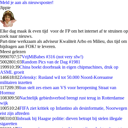
Meld je aan als nieuwsposter!
Jippie
Elke dag maak ik even tijd voor de FP om het internet af te struinen op
zoek naar nieuws.
Part-time werkzaam als adviseur Kwaliteit Arbo en Milieu, dus tijd om
bijdragen aan FOK! te leveren.
Meest gelezen
99907
07:57
VrijMiBabes #316 (not very sfw!)
50028
01:03
Random Pics van de Dag #1981
1999
10:39
China boekt doorbraak in eigen chipmachines, druk op
ASML groeit
1466
18:02
Zelensky: Rusland wil tot 50.000 Noord-Koreaanse
militairen inzetten
1172
09:39
Iran stelt zes eisen aan VS voor heropening Straat van
Hormuz
1083
09:50
Nachtelijk gebiedsverbod brengt rust terug in Rotterdamse
wijk
1005
10:24
FIFA ziet kritiek op Infantino als desinformatie, Noorwegen
eist zijn aftreden
983
10:03
Inbraak bij Haagse politie: dieven betrapt bij stelen illegale
sigaretten