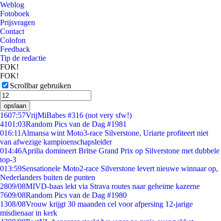
Weblog
Fotoboek
Prijsvragen
Contact
Colofon
Feedback
Tip de redactie
FOK!
FOK!
Scrollbar gebruiken
opslaan
16
07:57
VrijMiBabes #316 (not very sfw!)
41
01:03
Random Pics van de Dag #1981
0
16:11
Almansa wint Moto3-race Silverstone, Uriarte profiteert niet
van afwezige kampioenschapsleider
0
14:46
Aprilia domineert Britse Grand Prix op Silverstone met dubbele
top-3
0
13:59
Sensationele Moto2-race Silverstone levert nieuwe winnaar op,
Nederlanders buiten de punten
28
09/08
MIVD-baas lekt via Strava routes naar geheime kazerne
76
09/08
Random Pics van de Dag #1980
13
08/08
Vrouw krijgt 30 maanden cel voor afpersing 12-jarige
misdienaar in kerk