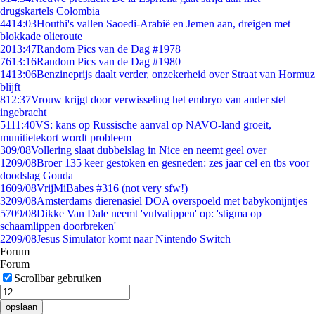
drugskartels Colombia
44
14:03
Houthi's vallen Saoedi-Arabië en Jemen aan, dreigen met
blokkade olieroute
20
13:47
Random Pics van de Dag #1978
76
13:16
Random Pics van de Dag #1980
14
13:06
Benzineprijs daalt verder, onzekerheid over Straat van Hormuz
blijft
8
12:37
Vrouw krijgt door verwisseling het embryo van ander stel
ingebracht
51
11:40
VS: kans op Russische aanval op NAVO-land groeit,
munitietekort wordt probleem
3
09/08
Vollering slaat dubbelslag in Nice en neemt geel over
12
09/08
Broer 135 keer gestoken en gesneden: zes jaar cel en tbs voor
doodslag Gouda
16
09/08
VrijMiBabes #316 (not very sfw!)
32
09/08
Amsterdams dierenasiel DOA overspoeld met babykonijntjes
57
09/08
Dikke Van Dale neemt 'vulvalippen' op: 'stigma op
schaamlippen doorbreken'
22
09/08
Jesus Simulator komt naar Nintendo Switch
Forum
Forum
Scrollbar gebruiken
opslaan