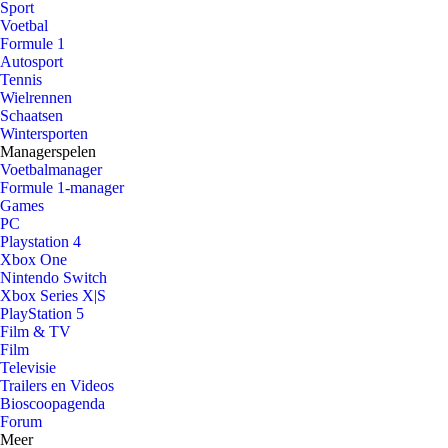
Sport
Voetbal
Formule 1
Autosport
Tennis
Wielrennen
Schaatsen
Wintersporten
Managerspelen
Voetbalmanager
Formule 1-manager
Games
PC
Playstation 4
Xbox One
Nintendo Switch
Xbox Series X|S
PlayStation 5
Film & TV
Film
Televisie
Trailers en Videos
Bioscoopagenda
Forum
Meer