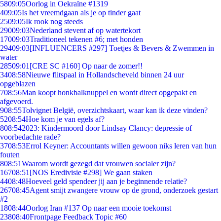
58
09:05
Oorlog in Oekraïne #1319
4
09:05
Is het vreemdgaan als je op tinder gaat
25
09:05
Ik rook nog steeds
290
09:03
Nederland stevent af op watertekort
170
09:03
Traditioneel tekenen #6; met honden
294
09:03
[INFLUENCERS #297] Toetjes & Bevers & Zwemmen in
water
285
09:01
[CRE SC #160] Op naar de zomer!!
34
08:58
Nieuwe flitspaal in Hollandscheveld binnen 24 uur
opgeblazen
7
08:56
Man koopt honkbalknuppel en wordt direct opgepakt en
afgevoerd.
9
08:55
Tolvignet België, overzichtskaart, waar kan ik deze vinden?
52
08:54
Hoe kom je van egels af?
8
08:54
2023: Kindermoord door Lindsay Clancy: depressie of
voorbedachte rade?
37
08:53
Errol Keyner: Accountants willen gewoon niks leren van hun
fouten
8
08:51
Waarom wordt gezegd dat vrouwen socialer zijn?
167
08:51
[NOS Eredivisie #298] We gaan staken
44
08:48
Hoeveel geld spendeer jij aan je beginnende relatie?
267
08:45
Agent smijt zwangere vrouw op de grond, onderzoek gestart
#2
18
08:44
Oorlog Iran #137 Op naar een mooie toekomst
238
08:40
Frontpage Feedback Topic #60