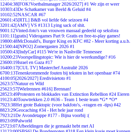
124
04:38
[FOK!Voetbalmanager 2026/2027] #1 We zijn er weer
103
03:43
De Schatkamer van Beeld & Geluid #4
101
02:52
NASCAR #67
206
01:45
[RTL] B&B vol liefde 6de seizoen #4
32
01:42
[AMV] VS #1313 Lying sack of shit.
90
01:12
Vinted-foto's van vrouwen massaal gedeeld op seksfora
11
01:11
[gratis] Videogames Part 9: Gratis en free-to-play games!
198
00:48
McDonald's, Burger King en KFC #82 - Meer korting a.u.b.
215
00:44
[NPO2] Zomergasten 2026 #1
105
00:43
[IndyCar] #115 We're in Nashville Tennessee
102
00:23
Voorspellingstopic: Wie is hier de weerkundige? #16
236
00:19
Israel en Gaza #17
164
00:17
[CUL TV] Masterchef Australië 2026
67
00:13
Tenenkrommende fouten bij teksten in het openbaar #74
41
00:05
[2026/2027] Eredivisietoto #1
26
23:57
Natuur en Wild
256
23:57
[Wielrennen #616] Brennan!
285
23:49
Protesten en blokkades van Extinction Rebellion #24 Eieren
191
23:40
Touwtrekken 2.0 #636 - Team 1 beste team *G* *O*
79
23:38
Het grote Baktopic (voor bakfoto's, -vragen en -tips) #42
88
23:29
Geocaching #34 - Het hele jaar rond
79
23:21
De Avondetappe #177 - Bijna voorbij :(
89
23:09
Palworld
257
23:07
Afbeeldingen die je gemaakt hebt met AI
131
23:00
[SBS6] De Bondgenoten #318 Een klein kusje moet kunnen