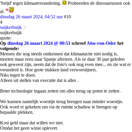
'Strijd' tegen klimaatverandering.
Probeerden de dinosaurussen ook
al.
dinsdag 26 maart 2024, 04:52 uur
#10
4
suijkerbuijk
suijkerbuijk
quote:
Op
dinsdag 26 maart 2024 @ 00:51
schreef
Also-von-Oder
het
volgende:
Mensen die nog steeds ontkennen dat klimaatactie niet nodig is,
moeten maar eens naar Spanje afreizen. Als ze daar 30 jaar geleden
ook geweest zijn, neem dat de foto's ook nog even mee... en zie wat er
veranderd is. Hoe grote stukken land verwoestijnen,
Niks tegen te doen.
Alleen uit stellen van executie dat is alles .
Beter technologie ingaan zetten om alles terug op poten te zetten .
We kunnen namelijk woestijn terug brengen naar minder woestijn.
Ook word er gekeken om via de ruimte schaduw te brengen op
bepaalde plekken.
Kost geld maar dat willen we niet.
Omdat het geen winst oplevert.