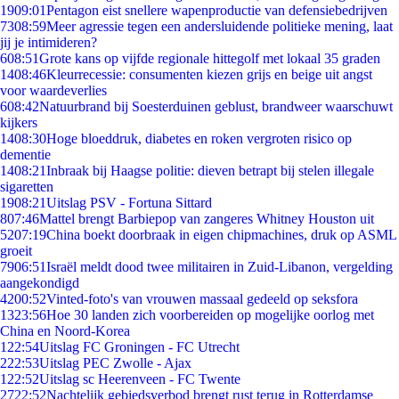
19
09:01
Pentagon eist snellere wapenproductie van defensiebedrijven
73
08:59
Meer agressie tegen een andersluidende politieke mening, laat
jij je intimideren?
6
08:51
Grote kans op vijfde regionale hittegolf met lokaal 35 graden
14
08:46
Kleurrecessie: consumenten kiezen grijs en beige uit angst
voor waardeverlies
6
08:42
Natuurbrand bij Soesterduinen geblust, brandweer waarschuwt
kijkers
14
08:30
Hoge bloeddruk, diabetes en roken vergroten risico op
dementie
14
08:21
Inbraak bij Haagse politie: dieven betrapt bij stelen illegale
sigaretten
19
08:21
Uitslag PSV - Fortuna Sittard
8
07:46
Mattel brengt Barbiepop van zangeres Whitney Houston uit
52
07:19
China boekt doorbraak in eigen chipmachines, druk op ASML
groeit
79
06:51
Israël meldt dood twee militairen in Zuid-Libanon, vergelding
aangekondigd
42
00:52
Vinted-foto's van vrouwen massaal gedeeld op seksfora
13
23:56
Hoe 30 landen zich voorbereiden op mogelijke oorlog met
China en Noord-Korea
1
22:54
Uitslag FC Groningen - FC Utrecht
2
22:53
Uitslag PEC Zwolle - Ajax
1
22:52
Uitslag sc Heerenveen - FC Twente
27
22:52
Nachtelijk gebiedsverbod brengt rust terug in Rotterdamse