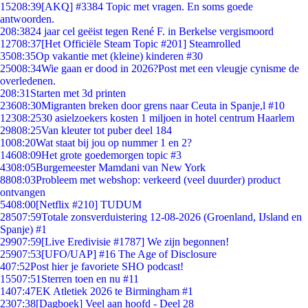
152
08:39
[AKQ] #3384 Topic met vragen. En soms goede
antwoorden.
2
08:38
24 jaar cel geëist tegen René F. in Berkelse vergismoord
127
08:37
[Het Officiële Steam Topic #201] Steamrolled
35
08:35
Op vakantie met (kleine) kinderen #30
250
08:34
Wie gaan er dood in 2026?Post met een vleugje cynisme de
overledenen.
2
08:31
Starten met 3d printen
236
08:30
Migranten breken door grens naar Ceuta in Spanje,l #10
123
08:25
30 asielzoekers kosten 1 miljoen in hotel centrum Haarlem
298
08:25
Van kleuter tot puber deel 184
10
08:20
Wat staat bij jou op nummer 1 en 2?
146
08:09
Het grote goedemorgen topic #3
43
08:05
Burgemeester Mamdani van New York
88
08:03
Probleem met webshop: verkeerd (veel duurder) product
ontvangen
54
08:00
[Netflix #210] TUDUM
285
07:59
Totale zonsverduistering 12-08-2026 (Groenland, IJsland en
Spanje) #1
299
07:59
[Live Eredivisie #1787] We zijn begonnen!
259
07:53
[UFO/UAP] #16 The Age of Disclosure
4
07:52
Post hier je favoriete SHO podcast!
155
07:51
Sterren toen en nu #11
14
07:47
EK Atletiek 2026 te Birmingham #1
23
07:38
[Dagboek] Veel aan hoofd - Deel 28