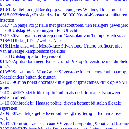
kijkers
8
18:12
Mattel brengt Barbiepop van zangeres Whitney Houston uit
65
18:02
Zelensky: Rusland wil tot 50.000 Noord-Koreaanse militairen
inzetten
16
17:41
Spanje volgt Italië met grenscontroles, tien reizigers geweigerd
1
17:36
Uitslag FC Groningen - FC Utrecht
33
17:30
Netanyahu zet streep door Gaza-plan van Trumps Vredesraad
2
16:51
Uitslag PEC Zwolle - Ajax
0
16:11
Almansa wint Moto3-race Silverstone, Uriarte profiteert niet
van afwezige kampioenschapsleider
1
15:31
Uitslag Sparta - Feyenoord
0
14:46
Aprilia domineert Britse Grand Prix op Silverstone met dubbele
top-3
0
13:59
Sensationele Moto2-race Silverstone levert nieuwe winnaar op,
Nederlanders buiten de punten
52
10:39
China boekt doorbraak in eigen chipmachines, druk op ASML
groeit
16
10:24
FIFA ziet kritiek op Infantino als desinformatie, Noorwegen
eist zijn aftreden
14
10:03
Inbraak bij Haagse politie: dieven betrapt bij stelen illegale
sigaretten
27
09:50
Nachtelijk gebiedsverbod brengt rust terug in Rotterdamse
wijk
38
09:39
Iran stelt zes eisen aan VS voor heropening Straat van Hormuz
28
09/08
MIVD-baas lekt via Strava routes naar geheime kazerne