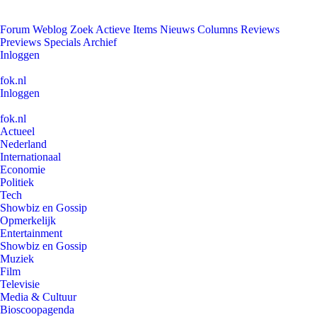
Forum
Weblog
Zoek
Actieve Items
Nieuws
Columns
Reviews
Previews
Specials
Archief
Inloggen
fok.nl
Inloggen
fok.nl
Actueel
Nederland
Internationaal
Economie
Politiek
Tech
Showbiz en Gossip
Opmerkelijk
Entertainment
Showbiz en Gossip
Muziek
Film
Televisie
Media & Cultuur
Bioscoopagenda