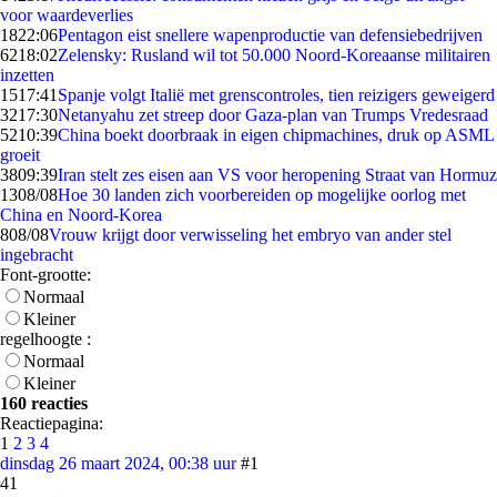
voor waardeverlies
18
22:06
Pentagon eist snellere wapenproductie van defensiebedrijven
62
18:02
Zelensky: Rusland wil tot 50.000 Noord-Koreaanse militairen
inzetten
15
17:41
Spanje volgt Italië met grenscontroles, tien reizigers geweigerd
32
17:30
Netanyahu zet streep door Gaza-plan van Trumps Vredesraad
52
10:39
China boekt doorbraak in eigen chipmachines, druk op ASML
groeit
38
09:39
Iran stelt zes eisen aan VS voor heropening Straat van Hormuz
13
08/08
Hoe 30 landen zich voorbereiden op mogelijke oorlog met
China en Noord-Korea
8
08/08
Vrouw krijgt door verwisseling het embryo van ander stel
ingebracht
Font-grootte:
Normaal
Kleiner
regelhoogte :
Normaal
Kleiner
160 reacties
Reactiepagina:
1
2
3
4
dinsdag 26 maart 2024, 00:38 uur
#1
41