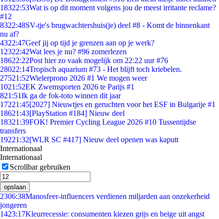
183
22:53
Wat is op dit moment volgens jou de meest irritante reclame?
#12
83
22:48
SV-tje's brugwachtershuis(je) deel #8 - Komt de binnenkant
nu af?
43
22:47
Geef jij op tijd je grenzen aan op je werk?
123
22:42
Wat lees je nu? #96 zomerlezen
186
22:22
Post hier zo vaak mogelijk om 22:22 uur #76
280
22:14
Tropisch aquarium #73 - Het blijft toch kriebelen.
275
21:52
Wielerprono 2026 #1 We mogen weer
10
21:52
EK Zwemsporten 2026 te Parijs #1
8
21:51
Ik ga de fok-toto winnen dit jaar
172
21:45
[2027] Nieuwtjes en geruchten voor het ESF in Bulgarije #1
186
21:43
[PlayStation #184] Nieuw deel
183
21:39
FOK! Premier Cycling League 2026 #10 Tussentijdse
transfers
192
21:32
[WLR SC #417] Nieuw deel openen was kaputt
Internationaal
Internationaal
Scrollbar gebruiken
opslaan
23
06:38
Manosfeer-influencers verdienen miljarden aan onzekerheid
jongeren
14
23:17
Kleurrecessie: consumenten kiezen grijs en beige uit angst