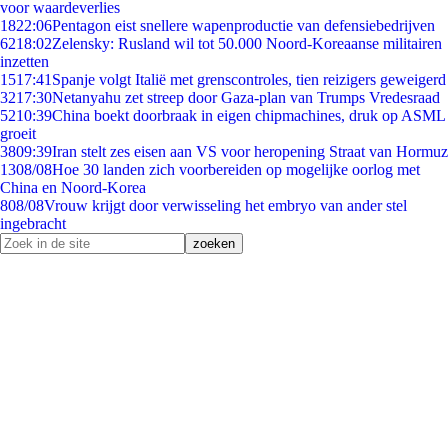
voor waardeverlies
18
22:06
Pentagon eist snellere wapenproductie van defensiebedrijven
62
18:02
Zelensky: Rusland wil tot 50.000 Noord-Koreaanse militairen
inzetten
15
17:41
Spanje volgt Italië met grenscontroles, tien reizigers geweigerd
32
17:30
Netanyahu zet streep door Gaza-plan van Trumps Vredesraad
52
10:39
China boekt doorbraak in eigen chipmachines, druk op ASML
groeit
38
09:39
Iran stelt zes eisen aan VS voor heropening Straat van Hormuz
13
08/08
Hoe 30 landen zich voorbereiden op mogelijke oorlog met
China en Noord-Korea
8
08/08
Vrouw krijgt door verwisseling het embryo van ander stel
ingebracht