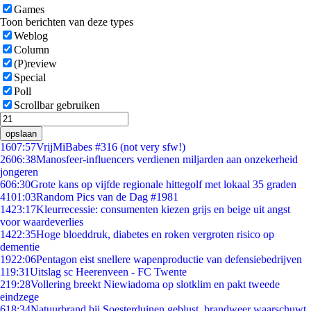
Games
Toon berichten van deze types
Weblog
Column
(P)review
Special
Poll
Scrollbar gebruiken
opslaan
16
07:57
VrijMiBabes #316 (not very sfw!)
26
06:38
Manosfeer-influencers verdienen miljarden aan onzekerheid
jongeren
6
06:30
Grote kans op vijfde regionale hittegolf met lokaal 35 graden
41
01:03
Random Pics van de Dag #1981
14
23:17
Kleurrecessie: consumenten kiezen grijs en beige uit angst
voor waardeverlies
14
22:35
Hoge bloeddruk, diabetes en roken vergroten risico op
dementie
19
22:06
Pentagon eist snellere wapenproductie van defensiebedrijven
1
19:31
Uitslag sc Heerenveen - FC Twente
2
19:28
Vollering breekt Niewiadoma op slotklim en pakt tweede
eindzege
6
18:34
Natuurbrand bij Soesterduinen geblust, brandweer waarschuwt