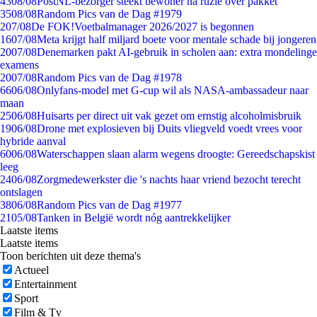
43
08/08
PostNL-bezorger steekt bewoner na ruzie over pakket
35
08/08
Random Pics van de Dag #1979
2
07/08
De FOK!Voetbalmanager 2026/2027 is begonnen
16
07/08
Meta krijgt half miljard boete voor mentale schade bij jongeren
20
07/08
Denemarken pakt AI-gebruik in scholen aan: extra mondelinge
examens
20
07/08
Random Pics van de Dag #1978
66
06/08
Onlyfans-model met G-cup wil als NASA-ambassadeur naar
maan
25
06/08
Huisarts per direct uit vak gezet om ernstig alcoholmisbruik
19
06/08
Drone met explosieven bij Duits vliegveld voedt vrees voor
hybride aanval
60
06/08
Waterschappen slaan alarm wegens droogte: Gereedschapskist
leeg
24
06/08
Zorgmedewerkster die 's nachts haar vriend bezocht terecht
ontslagen
38
06/08
Random Pics van de Dag #1977
21
05/08
Tanken in België wordt nóg aantrekkelijker
Laatste items
Laatste items
Toon berichten uit deze thema's
Actueel
Entertainment
Sport
Film & Tv