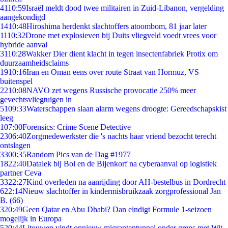
41
10:59
Israël meldt dood twee militairen in Zuid-Libanon, vergelding
aangekondigd
14
10:48
Hiroshima herdenkt slachtoffers atoombom, 81 jaar later
11
10:32
Drone met explosieven bij Duits vliegveld voedt vrees voor
hybride aanval
31
10:28
Wakker Dier dient klacht in tegen insectenfabriek Protix om
duurzaamheidsclaims
19
10:16
Iran en Oman eens over route Straat van Hormuz, VS
buitenspel
22
10:08
NAVO zet wegens Russische provocatie 250% meer
gevechtsvliegtuigen in
51
09:33
Waterschappen slaan alarm wegens droogte: Gereedschapskist
leeg
1
07:00
Forensics: Crime Scene Detective
23
06:40
Zorgmedewerkster die 's nachts haar vriend bezocht terecht
ontslagen
33
00:35
Random Pics van de Dag #1977
18
22:40
Datalek bij Bol en de Bijenkorf na cyberaanval op logistiek
partner Ceva
33
22:27
Kind overleden na aanrijding door AH-bestelbus in Dordrecht
6
22:14
Nieuw slachtoffer in kindermisbruikzaak zorgprofessional Jan
B. (66)
3
20:49
Geen Qatar en Abu Dhabi? Dan eindigt Formule 1-seizoen
mogelijk in Europa
5
20:44
Litouwen vindt opnieuw migrantentunnel onder grens met Wit-