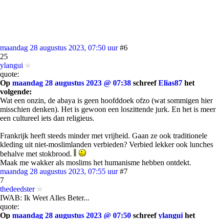
maandag 28 augustus 2023, 07:50 uur
#6
25
ylangui
quote:
Op
maandag 28 augustus 2023 @ 07:38
schreef
Elias87
het
volgende:
Wat een onzin, de abaya is geen hoofddoek ofzo (wat sommigen hier
misschien denken). Het is gewoon een loszittende jurk. En het is meer
een cultureel iets dan religieus.
Frankrijk heeft steeds minder met vrijheid. Gaan ze ook traditionele
kleding uit niet-moslimlanden verbieden? Verbied lekker ook lunches
behalve met stokbrood.
Maak me wakker als moslims het humanisme hebben ontdekt.
maandag 28 augustus 2023, 07:55 uur
#7
7
thedeedster
IWAB: Ik Weet Alles Beter...
quote:
Op
maandag 28 augustus 2023 @ 07:50
schreef
ylangui
het