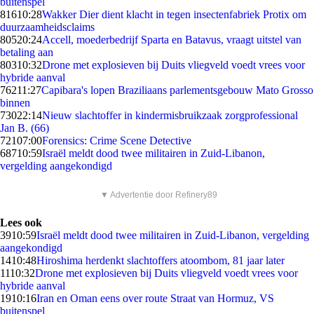
buitenspel
816
10:28
Wakker Dier dient klacht in tegen insectenfabriek Protix om
duurzaamheidsclaims
805
20:24
Accell, moederbedrijf Sparta en Batavus, vraagt uitstel van
betaling aan
803
10:32
Drone met explosieven bij Duits vliegveld voedt vrees voor
hybride aanval
762
11:27
Capibara's lopen Braziliaans parlementsgebouw Mato Grosso
binnen
730
22:14
Nieuw slachtoffer in kindermisbruikzaak zorgprofessional
Jan B. (66)
721
07:00
Forensics: Crime Scene Detective
687
10:59
Israël meldt dood twee militairen in Zuid-Libanon,
vergelding aangekondigd
▼ Advertentie door Refinery89
Lees ook
39
10:59
Israël meldt dood twee militairen in Zuid-Libanon, vergelding
aangekondigd
14
10:48
Hiroshima herdenkt slachtoffers atoombom, 81 jaar later
11
10:32
Drone met explosieven bij Duits vliegveld voedt vrees voor
hybride aanval
19
10:16
Iran en Oman eens over route Straat van Hormuz, VS
buitenspel