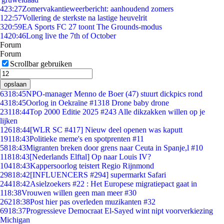
4
23:27
Zomervakantieweerbericht: aanhoudend zomers
1
22:57
Vollering de sterkste na lastige heuvelrit
3
20:59
EA Sports FC 27 toont The Grounds-modus
14
20:46
Long live the 7th of October
Forum
Forum
Scrollbar gebruiken
opslaan
63
18:45
NPO-manager Menno de Boer (47) stuurt dickpics rond
43
18:45
Oorlog in Oekraïne #1318 Drone baby drone
231
18:44
Top 2000 Editie 2025 #243 Alle dikzakken willen op je
lijken
126
18:44
[WLR SC #417] Nieuw deel openen was kaputt
191
18:43
Politieke meme's en spotprenten #11
58
18:43
Migranten breken door grens naar Ceuta in Spanje,l #10
118
18:43
[Nederlands Elftal] Op naar Louis IV?
104
18:43
Kappersoorlog teistert Regio Rijnmond
298
18:42
[INFLUENCERS #294] supermarkt Safari
244
18:42
Asielzoekers #22 : Het Europese migratiepact gaat in
1
18:38
Vrouwen willen geen man meer #30
262
18:38
Post hier pas overleden muzikanten #32
69
18:37
Progressieve Democraat El-Sayed wint nipt voorverkiezing
Michigan