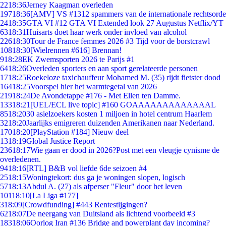
22
18:36
Jerney Kaagman overleden
197
18:36
[AMV] VS #1312 spammers van de internationale rechtsorde
24
18:35
GTA VI #12 GTA VI Extended look 27 Augustus Netflix/YT
63
18:31
Huisarts doet haar werk onder invloed van alcohol
226
18:30
Tour de France femmes 2026 #3 Tijd voor de borstcrawl
108
18:30
[Wielrennen #616] Brennan!
9
18:28
EK Zwemsporten 2026 te Parijs #1
64
18:26
Overleden sporters en aan sport gerelateerde personen
17
18:25
Roekeloze taxichauffeur Mohamed M. (35) rijdt fietster dood
164
18:25
Voorspel hier het warmtegetal van 2026
219
18:24
De Avondetappe #176 - Met Ellen ten Damme.
133
18:21
[UEL/ECL live topic] #160 GOAAAAAAAAAAAAAL
85
18:20
30 asielzoekers kosten 1 miljoen in hotel centrum Haarlem
32
18:20
Jaarlijks emigreren duizenden Amerikanen naar Nederland.
170
18:20
[PlayStation #184] Nieuw deel
13
18:19
Global Justice Report
236
18:17
Wie gaan er dood in 2026?Post met een vleugje cynisme de
overledenen.
94
18:16
[RTL] B&B vol liefde 6de seizoen #4
25
18:15
Woningtekort: dus ga je woningen slopen, logisch
57
18:13
Abdul A. (27) als afperser "Fleur" door het leven
101
18:10
[La Liga #177]
3
18:09
[Crowdfunding] #443 Rentestijgingen?
62
18:07
De neergang van Duitsland als lichtend voorbeeld #3
183
18:06
Oorlog Iran #136 Bridge and powerplant day incoming?