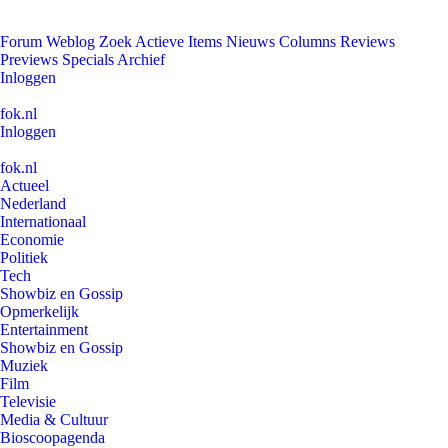
Forum
Weblog
Zoek
Actieve Items
Nieuws
Columns
Reviews
Previews
Specials
Archief
Inloggen
fok.nl
Inloggen
fok.nl
Actueel
Nederland
Internationaal
Economie
Politiek
Tech
Showbiz en Gossip
Opmerkelijk
Entertainment
Showbiz en Gossip
Muziek
Film
Televisie
Media & Cultuur
Bioscoopagenda