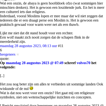
Wat een onzin, de abaya is geen hoofddoek ofzo (wat sommigen hier
misschien denken). Het is gewoon een loszittende jurk. En het is meer
een cultureel iets dan religieus.
Inderdaad, vooral Moslims lopen er mee maar dat wil niet zeggen dat
iedereen die er een draagt perse een Moslim is. Het is gewoon een
praktisch gewaad voor warm weer net als een thawb.
Lijkt me niet dat dit stand houdt voor een rechter.
Een wolf maakt zich nooit zorgen dat de schapen flink in de
meerderheid zijn.
maandag 28 augustus 2023, 08:13 uur
#11
6
heegenees
quote:
Op
maandag 28 augustus 2023 @ 07:49
schreef
volvos70
het
volgende:
[..]
Het zou nog beter zijn om alles te verbieden uit sommige landen Ook
wiskunde of de nul
Wat is dat nou weet voor een onzin? Het gaat mij om religieuze
symbolen, niet om wetenschappelijke inzichten en concepten.
[ Bericht gewijzigd door heegenees op maandag 28 augustus 2023 @