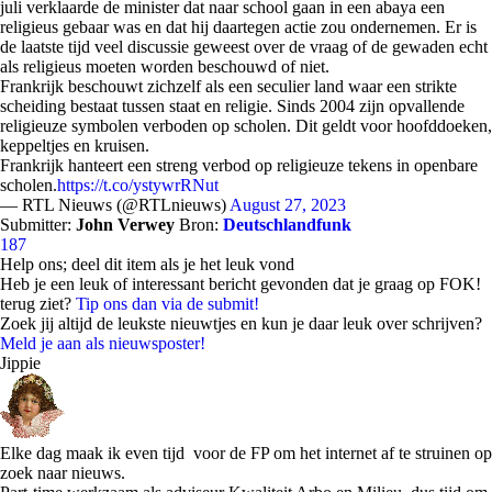
juli verklaarde de minister dat naar school gaan in een abaya een
religieus gebaar was en dat hij daartegen actie zou ondernemen. Er is
de laatste tijd veel discussie geweest over de vraag of de gewaden echt
als religieus moeten worden beschouwd of niet.
Frankrijk beschouwt zichzelf als een seculier land waar een strikte
scheiding bestaat tussen staat en religie. Sinds 2004 zijn opvallende
religieuze symbolen verboden op scholen. Dit geldt voor hoofddoeken,
keppeltjes en kruisen.
Frankrijk hanteert een streng verbod op religieuze tekens in openbare
scholen.
https://t.co/ystywrRNut
— RTL Nieuws (@RTLnieuws)
August 27, 2023
Submitter:
John Verwey
Bron:
Deutschlandfunk
187
Help ons; deel dit item als je het leuk vond
Heb je een leuk of interessant bericht gevonden dat je graag op FOK!
terug ziet?
Tip ons dan via de submit!
Zoek jij altijd de leukste nieuwtjes en kun je daar leuk over schrijven?
Meld je aan als nieuwsposter!
Jippie
Elke dag maak ik even tijd voor de FP om het internet af te struinen op
zoek naar nieuws.