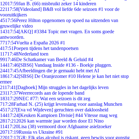
120
17:59
Jan B. (66) misbruikt zeker 14 kinderen
221
17:58
[Videoland] B&B vol liefde 6de seizoen #1 voor de
vooruitkijkers
45
17:56
Perez Hilton opgenomen op spoed na uitzenden van
gruwelijke video
143
17:54
[AKQ] #3384 Topic met vragen. En soms goede
antwoorden.
77
17:54
Vuelta a España 2026 #1
4
17:51
Poepen tijdens het tandenpoetsen
117
17:48
Nederland toen
99
17:46
De Schatkamer van Beeld & Geluid #4
144
17:46
[SBS6] Vandaag Inside #136 - Boekje pluggen.
244
17:45
Afbeeldingen die je gemaakt hebt met AI
186
17:42
[SBS6] De Oranjezomer #10 Helene je kan het niet stop
ermee
21
17:41
[Dagboek] Mijn struggles in het dagelijks leven
231
17:37
Weerrecords aan de lopende band
183
17:29
NEC #77: Wat een seizoen is dit zeg
7
17:28
Farhad N. (25) krijgt levenslang voor aanslag Munchen
45
17:27
[Eva vd Wijdeven] geruchten over dakloosheid
144
17:24
[Keuken Kampioen Divisie] #44 Vitesse mag weg
28
17:21
2026 kan warmste jaar worden door El Nino
114
17:20
Lisa (38) vermoord door Afghaanse asielzoeker
207
17:19
Russia vs Ukraine #91
220
17:17
GR: Elk glas alcohol is riskant, geen bewijs voor gunstig