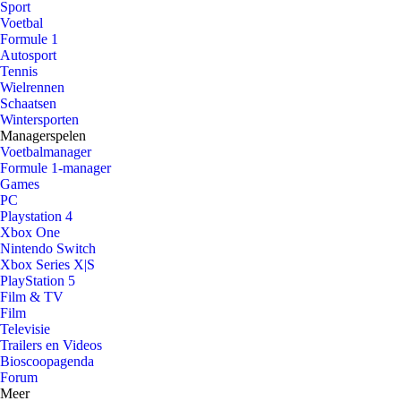
Sport
Voetbal
Formule 1
Autosport
Tennis
Wielrennen
Schaatsen
Wintersporten
Managerspelen
Voetbalmanager
Formule 1-manager
Games
PC
Playstation 4
Xbox One
Nintendo Switch
Xbox Series X|S
PlayStation 5
Film & TV
Film
Televisie
Trailers en Videos
Bioscoopagenda
Forum
Meer