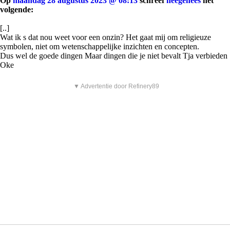
Op
maandag 28 augustus 2023 @ 08:13
schreef
heegenees
het
volgende:
[..]
Wat ik s dat nou weet voor een onzin? Het gaat mij om religieuze
symbolen, niet om wetenschappelijke inzichten en concepten.
Dus wel de goede dingen Maar dingen die je niet bevalt Tja verbieden
Oke
▼ Advertentie door Refinery89