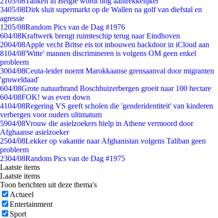
21
05/08
Tanken in België wordt nóg aantrekkelijker
34
05/08
Dirk sluit supermarkt op de Wallen na golf van diefstal en
agressie
12
05/08
Random Pics van de Dag #1976
6
04/08
Kraftwerk brengt ruimteschip terug naar Eindhoven
20
04/08
Apple vecht Britse eis tot inbouwen backdoor in iCloud aan
81
04/08
'Witte' mannen discrimineren is volgens OM geen enkel
probleem
30
04/08
Ceuta-leider noemt Marokkaanse grensaanval door migranten
'gruweldaad'
6
04/08
Grote natuurbrand Boschhuizerbergen groeit naar 100 hectare
6
04/08
FOK! was even down
41
04/08
Regering VS geeft scholen die 'genderidentiteit' van kinderen
verbergen voor ouders ultimatum
59
04/08
Vrouw die asielzoekers hielp in Athene vermoord door
Afghaanse asielzoeker
25
04/08
Lekker op vakantie naar Afghanistan volgens Taliban geen
probleem
23
04/08
Random Pics van de Dag #1975
Laatste items
Laatste items
Toon berichten uit deze thema's
Actueel
Entertainment
Sport