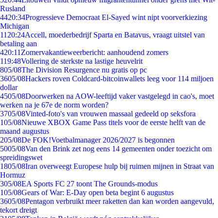
Rusland
44
20:34
Progressieve Democraat El-Sayed wint nipt voorverkiezing
Michigan
11
20:24
Accell, moederbedrijf Sparta en Batavus, vraagt uitstel van
betaling aan
4
20:11
Zomervakantieweerbericht: aanhoudend zomers
1
19:48
Vollering de sterkste na lastige heuvelrit
8
05/08
The Division Resurgence nu gratis op pc
36
05/08
Hackers roven Coldcard-bitcoinwallets leeg voor 114 miljoen
dollar
45
05/08
Doorwerken na AOW-leeftijd vaker vastgelegd in cao's, moet
werken na je 67e de norm worden?
37
05/08
Vinted-foto's van vrouwen massaal gedeeld op seksfora
1
05/08
Nieuwe XBOX Game Pass titels voor de eerste helft van de
maand augustus
2
05/08
De FOK!Voetbalmanager 2026/2027 is begonnen
50
05/08
Van den Brink zet nog eens 14 gemeenten onder toezicht om
spreidingswet
18
05/08
Iran overweegt Europese hulp bij ruimen mijnen in Straat van
Hormuz
3
05/08
EA Sports FC 27 toont The Grounds-modus
1
05/08
Gears of War: E-Day open beta begint 6 augustus
36
05/08
Pentagon verbruikt meer raketten dan kan worden aangevuld,
tekort dreigt