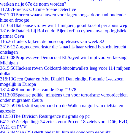
werken na je 67e de norm worden?
1
17:07
Forensics: Crime Scene Detective
56
17:01
Boeren waarschuwen voor lagere oogst door aanhoudende
hitte en droogte
17
16:41
Italiaanse vrouw wint 1 miljoen, gooit kraslot per abuis weg
18
16:36
Datalek bij Bol en de Bijenkorf na cyberaanval op logistiek
partner Ceva
1
16:26
Trailers kijken: de bioscoopreleases van week 32
23
16:12
Zorgmedewerkster die 's nachts haar vriend bezocht terecht
ontslagen
44
16:08
Progressieve Democraat El-Sayed wint nipt voorverkiezing
Michigan
36
15:56
Hackers roven Coldcard-bitcoinwallets leeg voor 114 miljoen
dollar
3
15:13
Geen Qatar en Abu Dhabi? Dan eindigt Formule 1-seizoen
mogelijk in Europa
18
14:48
Random Pics van de Dag #1978
31
13:00
Spaanse politie: minstens tien voor terrorisme veroordeelden
onder migranten Ceuta
34
12:59
Dirk sluit supermarkt op de Wallen na golf van diefstal en
agressie
8
12:53
The Division Resurgence nu gratis op pc
64
12:53
Zetelpeiling: 24 zetels voor Pro en 18 zetels voor D66, FvD,
JA21 en PVV
49
12:44
Man (25) sterft nadat hij lijm als condoom gebruikt