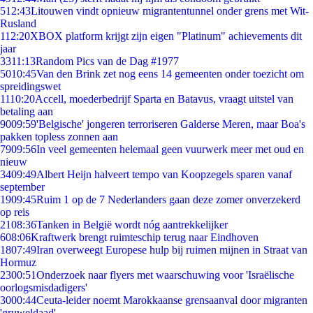
5
12:43
Litouwen vindt opnieuw migrantentunnel onder grens met Wit-
Rusland
1
12:20
XBOX platform krijgt zijn eigen "Platinum" achievements dit
jaar
33
11:13
Random Pics van de Dag #1977
50
10:45
Van den Brink zet nog eens 14 gemeenten onder toezicht om
spreidingswet
11
10:20
Accell, moederbedrijf Sparta en Batavus, vraagt uitstel van
betaling aan
90
09:59
'Belgische' jongeren terroriseren Galderse Meren, maar Boa's
pakken topless zonnen aan
79
09:56
In veel gemeenten helemaal geen vuurwerk meer met oud en
nieuw
34
09:49
Albert Heijn halveert tempo van Koopzegels sparen vanaf
september
19
09:45
Ruim 1 op de 7 Nederlanders gaan deze zomer onverzekerd
op reis
21
08:36
Tanken in België wordt nóg aantrekkelijker
6
08:06
Kraftwerk brengt ruimteschip terug naar Eindhoven
18
07:49
Iran overweegt Europese hulp bij ruimen mijnen in Straat van
Hormuz
23
00:51
Onderzoek naar flyers met waarschuwing voor 'Israëlische
oorlogsmisdadigers'
30
00:44
Ceuta-leider noemt Marokkaanse grensaanval door migranten
'gruweldaad'