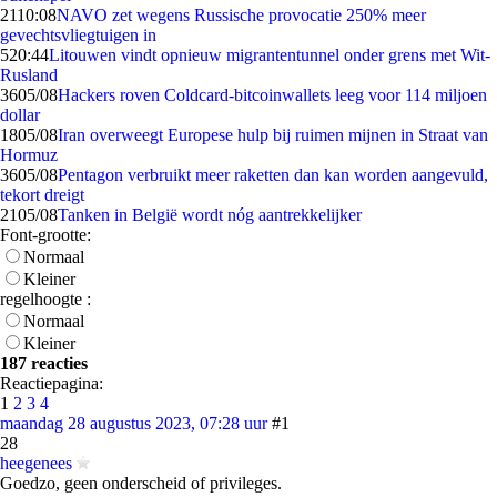
21
10:08
NAVO zet wegens Russische provocatie 250% meer
gevechtsvliegtuigen in
5
20:44
Litouwen vindt opnieuw migrantentunnel onder grens met Wit-
Rusland
36
05/08
Hackers roven Coldcard-bitcoinwallets leeg voor 114 miljoen
dollar
18
05/08
Iran overweegt Europese hulp bij ruimen mijnen in Straat van
Hormuz
36
05/08
Pentagon verbruikt meer raketten dan kan worden aangevuld,
tekort dreigt
21
05/08
Tanken in België wordt nóg aantrekkelijker
Font-grootte:
Normaal
Kleiner
regelhoogte :
Normaal
Kleiner
187 reacties
Reactiepagina:
1
2
3
4
maandag 28 augustus 2023, 07:28 uur
#1
28
heegenees
Goedzo, geen onderscheid of privileges.