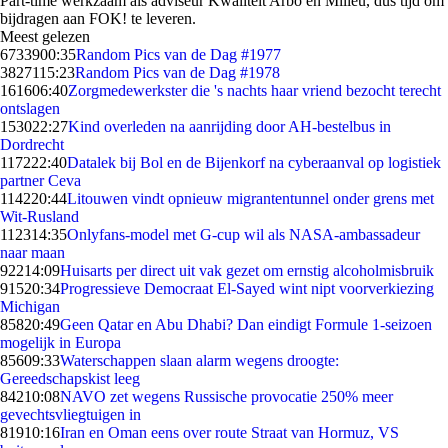
Part-time werkzaam als adviseur Kwaliteit Arbo en Milieu, dus tijd om
bijdragen aan FOK! te leveren.
Meest gelezen
67339
00:35
Random Pics van de Dag #1977
38271
15:23
Random Pics van de Dag #1978
1616
06:40
Zorgmedewerkster die 's nachts haar vriend bezocht terecht
ontslagen
1530
22:27
Kind overleden na aanrijding door AH-bestelbus in
Dordrecht
1172
22:40
Datalek bij Bol en de Bijenkorf na cyberaanval op logistiek
partner Ceva
1142
20:44
Litouwen vindt opnieuw migrantentunnel onder grens met
Wit-Rusland
1123
14:35
Onlyfans-model met G-cup wil als NASA-ambassadeur
naar maan
922
14:09
Huisarts per direct uit vak gezet om ernstig alcoholmisbruik
915
20:34
Progressieve Democraat El-Sayed wint nipt voorverkiezing
Michigan
858
20:49
Geen Qatar en Abu Dhabi? Dan eindigt Formule 1-seizoen
mogelijk in Europa
856
09:33
Waterschappen slaan alarm wegens droogte:
Gereedschapskist leeg
842
10:08
NAVO zet wegens Russische provocatie 250% meer
gevechtsvliegtuigen in
819
10:16
Iran en Oman eens over route Straat van Hormuz, VS