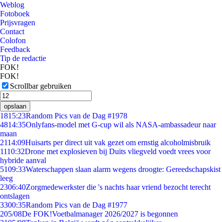
Weblog
Fotoboek
Prijsvragen
Contact
Colofon
Feedback
Tip de redactie
FOK!
FOK!
Scrollbar gebruiken
opslaan
18
15:23
Random Pics van de Dag #1978
48
14:35
Onlyfans-model met G-cup wil als NASA-ambassadeur naar
maan
21
14:09
Huisarts per direct uit vak gezet om ernstig alcoholmisbruik
11
10:32
Drone met explosieven bij Duits vliegveld voedt vrees voor
hybride aanval
51
09:33
Waterschappen slaan alarm wegens droogte: Gereedschapskist
leeg
23
06:40
Zorgmedewerkster die 's nachts haar vriend bezocht terecht
ontslagen
33
00:35
Random Pics van de Dag #1977
2
05/08
De FOK!Voetbalmanager 2026/2027 is begonnen