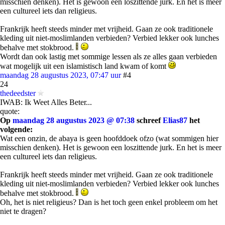
misschien denken). Het is gewoon een loszittende jurk. En het is meer
een cultureel iets dan religieus.
Frankrijk heeft steeds minder met vrijheid. Gaan ze ook traditionele
kleding uit niet-moslimlanden verbieden? Verbied lekker ook lunches
behalve met stokbrood.
Wordt dan ook lastig met sommige lessen als ze alles gaan verbieden
wat mogelijk uit een islamistisch land kwam of komt
maandag 28 augustus 2023, 07:47 uur
#4
24
thedeedster
IWAB: Ik Weet Alles Beter...
quote:
Op
maandag 28 augustus 2023 @ 07:38
schreef
Elias87
het
volgende:
Wat een onzin, de abaya is geen hoofddoek ofzo (wat sommigen hier
misschien denken). Het is gewoon een loszittende jurk. En het is meer
een cultureel iets dan religieus.
Frankrijk heeft steeds minder met vrijheid. Gaan ze ook traditionele
kleding uit niet-moslimlanden verbieden? Verbied lekker ook lunches
behalve met stokbrood.
Oh, het is niet religieus? Dan is het toch geen enkel probleem om het
niet te dragen?