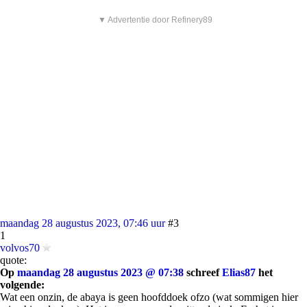
▼ Advertentie door Refinery89
maandag 28 augustus 2023, 07:46 uur
#3
1
volvos70
quote:
Op
maandag 28 augustus 2023 @ 07:38
schreef
Elias87
het
volgende:
Wat een onzin, de abaya is geen hoofddoek ofzo (wat sommigen hier