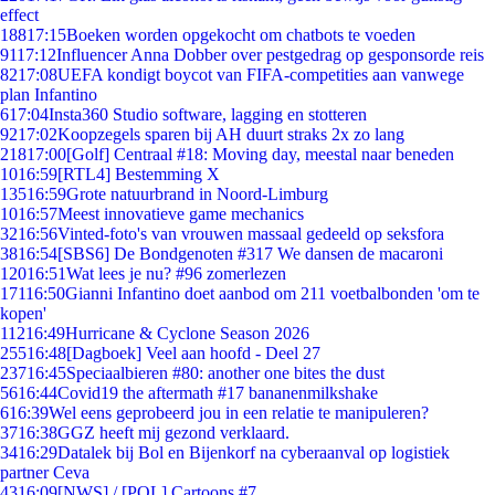
effect
188
17:15
Boeken worden opgekocht om chatbots te voeden
91
17:12
Influencer Anna Dobber over pestgedrag op gesponsorde reis
82
17:08
UEFA kondigt boycot van FIFA-competities aan vanwege
plan Infantino
6
17:04
Insta360 Studio software, lagging en stotteren
92
17:02
Koopzegels sparen bij AH duurt straks 2x zo lang
218
17:00
[Golf] Centraal #18: Moving day, meestal naar beneden
10
16:59
[RTL4] Bestemming X
135
16:59
Grote natuurbrand in Noord-Limburg
10
16:57
Meest innovatieve game mechanics
32
16:56
Vinted-foto's van vrouwen massaal gedeeld op seksfora
38
16:54
[SBS6] De Bondgenoten #317 We dansen de macaroni
120
16:51
Wat lees je nu? #96 zomerlezen
171
16:50
Gianni Infantino doet aanbod om 211 voetbalbonden 'om te
kopen'
112
16:49
Hurricane & Cyclone Season 2026
255
16:48
[Dagboek] Veel aan hoofd - Deel 27
237
16:45
Speciaalbieren #80: another one bites the dust
56
16:44
Covid19 the aftermath #17 bananenmilkshake
6
16:39
Wel eens geprobeerd jou in een relatie te manipuleren?
37
16:38
GGZ heeft mij gezond verklaard.
34
16:29
Datalek bij Bol en Bijenkorf na cyberaanval op logistiek
partner Ceva
43
16:09
[NWS] / [POL] Cartoons #7