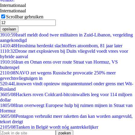
Internationaal
Internationaal
Scrollbar gebruiken
opslaan
39
10:59
Israël meldt dood twee militairen in Zuid-Libanon, vergelding
aangekondigd
14
10:48
Hiroshima herdenkt slachtoffers atoombom, 81 jaar later
11
10:32
Drone met explosieven bij Duits vliegveld voedt vrees voor
hybride aanval
19
10:16
Iran en Oman eens over route Straat van Hormuz, VS
buitenspel
21
10:08
NAVO zet wegens Russische provocatie 250% meer
gevechtsvliegtuigen in
5
20:44
Litouwen vindt opnieuw migrantentunnel onder grens met Wit-
Rusland
36
05/08
Hackers roven Coldcard-bitcoinwallets leeg voor 114 miljoen
dollar
18
05/08
Iran overweegt Europese hulp bij ruimen mijnen in Straat van
Hormuz
36
05/08
Pentagon verbruikt meer raketten dan kan worden aangevuld,
tekort dreigt
21
05/08
Tanken in België wordt nóg aantrekkelijker