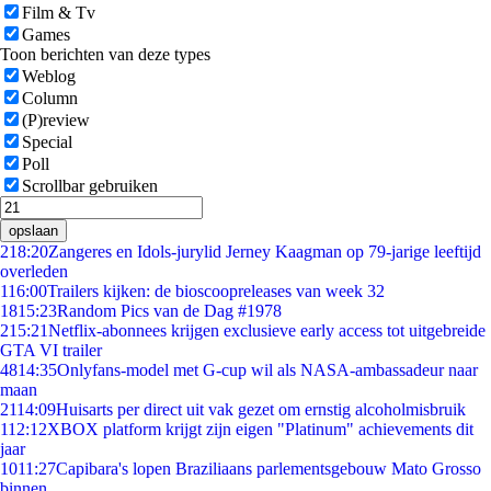
Film & Tv
Games
Toon berichten van deze types
Weblog
Column
(P)review
Special
Poll
Scrollbar gebruiken
opslaan
2
18:20
Zangeres en Idols-jurylid Jerney Kaagman op 79-jarige leeftijd
overleden
1
16:00
Trailers kijken: de bioscoopreleases van week 32
18
15:23
Random Pics van de Dag #1978
2
15:21
Netflix-abonnees krijgen exclusieve early access tot uitgebreide
GTA VI trailer
48
14:35
Onlyfans-model met G-cup wil als NASA-ambassadeur naar
maan
21
14:09
Huisarts per direct uit vak gezet om ernstig alcoholmisbruik
1
12:12
XBOX platform krijgt zijn eigen "Platinum" achievements dit
jaar
10
11:27
Capibara's lopen Braziliaans parlementsgebouw Mato Grosso
binnen