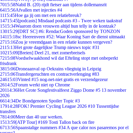
70
15:58
Nabil B. (20) rijdt fietser aan tijdens dollemansrit
64
15:56
Afvallen met injecties #4
11
15:45
Hoe ga jij om met een relatiebreuk?
147
15:45
[podcasts] Misdaad podcasts #3 - Twee weken taakstraf
15
15:34
Waarom doen vrouwen altijd hun telly in de kontzak?
130
15:29
[DRT SC] #6: RendacGoden sponsored by TONZON
141
15:18
sc Heerenveen #52: Waar Koning Sarr de dienst uitmaakt
27
15:16
Zou je vreemdgaan in een relatie kunnen vergeven?
21
15:13
Het grote dagelijkse Trump nieuws topic #31
102
15:09
[Breien] Deel 21, met zomerbreisels
72
15:08
Voedselwaakhond wil dat Efteling stopt met onbeperkt
frisdrank
38
15:06
Droneaanval op Oekrains vliegtuig in Leipzig
27
15:06
Transfergeruchten en contractverlenging #83
246
15:03
Vinted #15 nog-net-niet gratis en verzendgezeur
26
14:52
Forum werkt niet op Chrome
201
14:36
Het Grote Songfestivalfeest Ziggo Dome #5 13 november
2026
66
14:34
De Bondgenoten Spoiler Topic #3
179
14:28
FOK! Premier Cycling League 2026 #10 Tussentijdse
transfers
78
14:00
Meer dan 40 uur werken.
15
13:59
[ATP Tour] #169 Tosti Tallon back on fire
67
13:56
Spaanstalige nummers #34 A que calor nos pasaremos por el
verano?