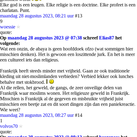
Elke god is een leugen. Elke religie is een doctrine. Elke profeet is een
charlatan. Punt.
maandag 28 augustus 2023, 08:21 uur
#13
9
woessie
quote:
Op
maandag 28 augustus 2023 @ 07:38
schreef
Elias87
het
volgende:
Wat een onzin, de abaya is geen hoofddoek ofzo (wat sommigen hier
misschien denken). Het is gewoon een loszittende jurk. En het is meer
een cultureel iets dan religieus.
Frankrijk heeft steeds minder met vrijheid. Gaan ze ook traditionele
kleding uit niet-moslimlanden verbieden? Verbied lekker ook lunches
behalve met stokbrood.
Al die rellen, het geweld, de gangs, de zeer onveilige delen van
Frankrijk waar moslims wonen. Het religieuze geweld in Frankrijk.
Misschien is Frankrijk al de gegeven en misbruikte vrijheid juist
misschien een beetje zat en dit soort dingen zijn dan een paniekreactie.
Wie weet?
maandag 28 augustus 2023, 08:27 uur
#14
1
volvos70
quote: