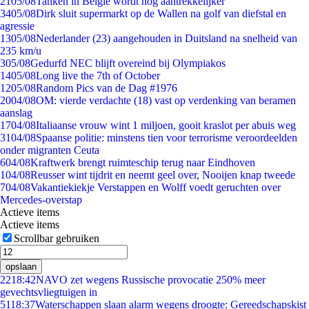
21
05/08
Tanken in België wordt nóg aantrekkelijker
34
05/08
Dirk sluit supermarkt op de Wallen na golf van diefstal en
agressie
13
05/08
Nederlander (23) aangehouden in Duitsland na snelheid van
235 km/u
3
05/08
Gedurfd NEC blijft overeind bij Olympiakos
14
05/08
Long live the 7th of October
12
05/08
Random Pics van de Dag #1976
20
04/08
OM: vierde verdachte (18) vast op verdenking van beramen
aanslag
17
04/08
Italiaanse vrouw wint 1 miljoen, gooit kraslot per abuis weg
31
04/08
Spaanse politie: minstens tien voor terrorisme veroordeelden
onder migranten Ceuta
6
04/08
Kraftwerk brengt ruimteschip terug naar Eindhoven
1
04/08
Reusser wint tijdrit en neemt geel over, Nooijen knap tweede
7
04/08
Vakantiekiekje Verstappen en Wolff voedt geruchten over
Mercedes-overstap
Actieve items
Actieve items
Scrollbar gebruiken
opslaan
22
18:42
NAVO zet wegens Russische provocatie 250% meer
gevechtsvliegtuigen in
51
18:37
Waterschappen slaan alarm wegens droogte: Gereedschapskist