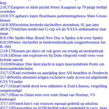
leeg
2
18:37
Zangeres en Idols-jurylid Jerney Kaagman op 79-jarige leeftijd
overleden
10
18:37
Capibara's lopen Braziliaans parlementsgebouw Mato Grosso
binnen
14
18:30
Hiroshima herdenkt slachtoffers atoombom, 81 jaar later
48
18:27
Onlyfans-model met G-cup wil als NASA-ambassadeur naar
maan
8
18:19
In Spider-Man: Brand New Day is Spidey echt weer Spidey
6
18:18
Nieuw slachtoffer in kindermisbruikzaak zorgprofessional Jan
B. (66)
21
18:17
Huisarts per direct uit vak gezet om ernstig alcoholmisbruik
11
18:14
Drone met explosieven bij Duits vliegveld voedt vrees voor
hybride aanval
31
18:06
Wakker Dier dient klacht in tegen insectenfabriek Protix om
duurzaamheidsclaims
33
17:57
Kind overleden na aanrijding door AH-bestelbus in Dordrecht
2
17:46
Netflix-abonnees krijgen exclusieve early access tot uitgebreide
GTA VI trailer
41
17:31
Israël meldt dood twee militairen in Zuid-Libanon, vergelding
aangekondigd
19
17:29
Iran en Oman eens over route Straat van Hormuz, VS
buitenspel
37
17:16
Vinted-foto's van vrouwen massaal gedeeld op seksfora
45
17:10
Doorwerken na AOW-leeftijd vaker vastgelegd in cao's, moet