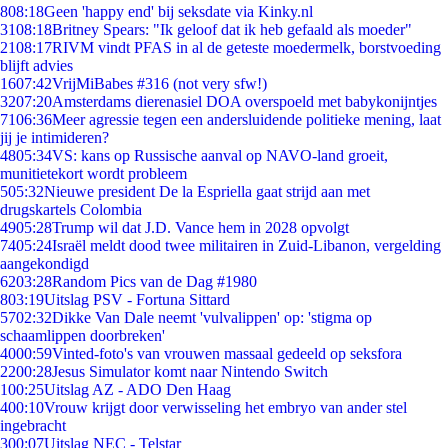
8
08:18
Geen 'happy end' bij seksdate via Kinky.nl
31
08:18
Britney Spears: "Ik geloof dat ik heb gefaald als moeder"
21
08:17
RIVM vindt PFAS in al de geteste moedermelk, borstvoeding
blijft advies
16
07:42
VrijMiBabes #316 (not very sfw!)
32
07:20
Amsterdams dierenasiel DOA overspoeld met babykonijntjes
71
06:36
Meer agressie tegen een andersluidende politieke mening, laat
jij je intimideren?
48
05:34
VS: kans op Russische aanval op NAVO-land groeit,
munitietekort wordt probleem
5
05:32
Nieuwe president De la Espriella gaat strijd aan met
drugskartels Colombia
49
05:28
Trump wil dat J.D. Vance hem in 2028 opvolgt
74
05:24
Israël meldt dood twee militairen in Zuid-Libanon, vergelding
aangekondigd
62
03:28
Random Pics van de Dag #1980
8
03:19
Uitslag PSV - Fortuna Sittard
57
02:32
Dikke Van Dale neemt 'vulvalippen' op: 'stigma op
schaamlippen doorbreken'
40
00:59
Vinted-foto's van vrouwen massaal gedeeld op seksfora
22
00:28
Jesus Simulator komt naar Nintendo Switch
1
00:25
Uitslag AZ - ADO Den Haag
4
00:10
Vrouw krijgt door verwisseling het embryo van ander stel
ingebracht
3
00:07
Uitslag NEC - Telstar