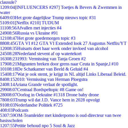
clausule?
12
09:04
[INFLUENCERS #297] Toetjes & Bevers & Zwemmen in
water
64
09:03
Het grote dagelijkse Trump nieuws topic #31
51
09:01
[Netflix #210] TUDUM
111
08:56
Afvallen met injecties #4
249
08:56
Russia vs Ukraine #91
121
08:47
Het grote goedemorgen topic #3
88
08:45
GTA VI #12 GTA VI Extended look 27 Augustus Netflix/YT
120
08:35
Huisarts doet haar werk onder invloed van alcohol
245
08:28
Nederland stevent af op watertekort
163
08:23
1993: Vermissing van Tanja Groen #2
179
08:21
Migranten breken door grens naar Ceuta in Spanje,l #10
101
08:18
De Schatkamer van Beeld & Geluid #4
154
08:17
Wat je ook stemt, je krijgt in NL altijd Links Liberaal Beleid.
84
08:15
2010: Vermissing van Herman Ploegstra
24
08:14
Ariana Grande verlaat de spotlight.
299
08:07
Centraal Bordspeltopic #8 Game on!
280
08:07
Oorlog in Oekraïne #1318 Drone baby drone
78
08:03
Trump wil dat J.D. Vance hem in 2028 opvolgt
91
08:03
Nederlandse Politiek #725
4
08:03
Podcasts
53
07:59
OM-Teamleider met kinderporno is oud-directeur van twee
basisscholen
12
07:55
Petitie behoud npo 5 Soul & Jazz