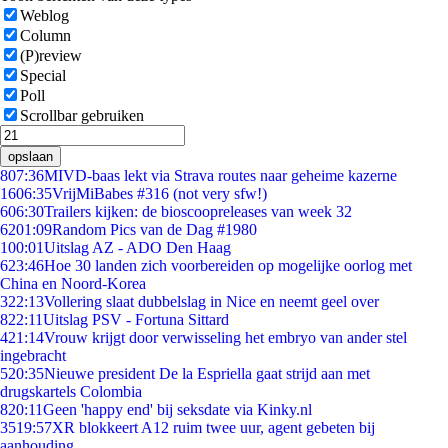
Weblog
Column
(P)review
Special
Poll
Scrollbar gebruiken
opslaan
8
07:36
MIVD-baas lekt via Strava routes naar geheime kazerne
16
06:35
VrijMiBabes #316 (not very sfw!)
6
06:30
Trailers kijken: de bioscoopreleases van week 32
62
01:09
Random Pics van de Dag #1980
1
00:01
Uitslag AZ - ADO Den Haag
6
23:46
Hoe 30 landen zich voorbereiden op mogelijke oorlog met
China en Noord-Korea
3
22:13
Vollering slaat dubbelslag in Nice en neemt geel over
8
22:11
Uitslag PSV - Fortuna Sittard
4
21:14
Vrouw krijgt door verwisseling het embryo van ander stel
ingebracht
5
20:35
Nieuwe president De la Espriella gaat strijd aan met
drugskartels Colombia
8
20:11
Geen 'happy end' bij seksdate via Kinky.nl
35
19:57
XR blokkeert A12 ruim twee uur, agent gebeten bij
aanhouding