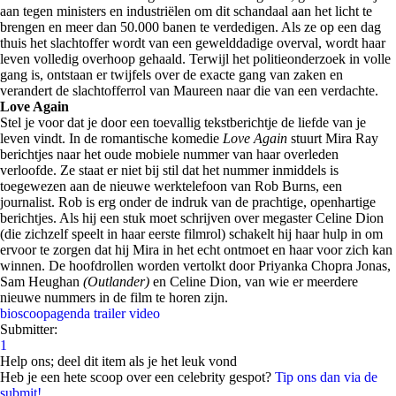
aan tegen ministers en industriëlen om dit schandaal aan het licht te
brengen en meer dan 50.000 banen te verdedigen. Als ze op een dag
thuis het slachtoffer wordt van een gewelddadige overval, wordt haar
leven volledig overhoop gehaald. Terwijl het politieonderzoek in volle
gang is, ontstaan er twijfels over de exacte gang van zaken en
verandert de slachtofferrol van Maureen naar die van een verdachte.
Love Again
Stel je voor dat je door een toevallig tekstberichtje de liefde van je
leven vindt. In de romantische komedie
Love Again
stuurt Mira Ray
berichtjes naar het oude mobiele nummer van haar overleden
verloofde. Ze staat er niet bij stil dat het nummer inmiddels is
toegewezen aan de nieuwe werktelefoon van Rob Burns, een
journalist. Rob is erg onder de indruk van de prachtige, openhartige
berichtjes. Als hij een stuk moet schrijven over megaster Celine Dion
(die zichzelf speelt in haar eerste filmrol) schakelt hij haar hulp in om
ervoor te zorgen dat hij Mira in het echt ontmoet en haar voor zich kan
winnen. De hoofdrollen worden vertolkt door Priyanka Chopra Jonas,
Sam Heughan
(Outlander)
en Celine Dion, van wie er meerdere
nieuwe nummers in de film te horen zijn.
bioscoopagenda
trailer
video
Submitter:
1
Help ons; deel dit item als je het leuk vond
Heb je een hete scoop over een celebrity gespot?
Tip ons dan via de
submit!