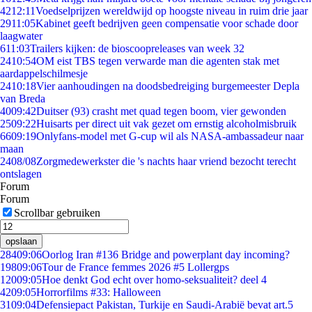
42
12:11
Voedselprijzen wereldwijd op hoogste niveau in ruim drie jaar
29
11:05
Kabinet geeft bedrijven geen compensatie voor schade door
laagwater
6
11:03
Trailers kijken: de bioscoopreleases van week 32
24
10:54
OM eist TBS tegen verwarde man die agenten stak met
aardappelschilmesje
24
10:18
Vier aanhoudingen na doodsbedreiging burgemeester Depla
van Breda
40
09:42
Duitser (93) crasht met quad tegen boom, vier gewonden
25
09:22
Huisarts per direct uit vak gezet om ernstig alcoholmisbruik
66
09:19
Onlyfans-model met G-cup wil als NASA-ambassadeur naar
maan
24
08/08
Zorgmedewerkster die 's nachts haar vriend bezocht terecht
ontslagen
Forum
Forum
Scrollbar gebruiken
opslaan
284
09:06
Oorlog Iran #136 Bridge and powerplant day incoming?
198
09:06
Tour de France femmes 2026 #5 Lollergps
120
09:05
Hoe denkt God echt over homo-seksualiteit? deel 4
42
09:05
Horrorfilms #33: Halloween
31
09:04
Defensiepact Pakistan, Turkije en Saudi-Arabië bevat art.5