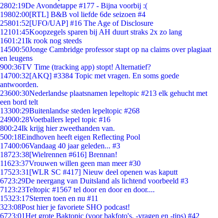
28
02:19
De Avondetappe #177 - Bijna voorbij :(
198
02:00
[RTL] B&B vol liefde 6de seizoen #4
258
01:52
[UFO/UAP] #16 The Age of Disclosure
121
01:45
Koopzegels sparen bij AH duurt straks 2x zo lang
16
01:21
Ik rook nog steeds
145
00:50
Jonge Cambridge professor stapt op na claims over plagiaat
en leugens
9
00:36
TV Time (tracking app) stopt! Alternatief?
147
00:32
[AKQ] #3384 Topic met vragen. En soms goede
antwoorden.
236
00:30
Nederlandse plaatsnamen lepeltopic #213 elk gehucht met
een bord telt
133
00:29
Buitenlandse steden lepeltopic #268
249
00:28
Voetballers lepel topic #16
8
00:24
Ik krijg hier zweethanden van.
5
00:18
Eindhoven heeft eigen Reflecting Pool
174
00:06
Vandaag 40 jaar geleden... #3
187
23:38
[Wielrennen #616] Brennan!
116
23:37
Vrouwen willen geen man meer #30
175
23:31
[WLR SC #417] Nieuw deel openen was kaputt
67
23:29
De neergang van Duitsland als lichtend voorbeeld #3
71
23:23
Teltopic #1567 tel door en door en door....
153
23:17
Sterren toen en nu #11
3
23:08
Post hier je favoriete SHO podcast!
67
23:01
Het grote Baktopic (voor bakfoto's, -vragen en -tips) #42