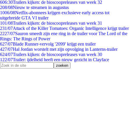
6
06:30
Trailers kijken: de bioscoopreleases van week 32
2
08/08
Nieuw te streamen in augustus
10
06/08
Netflix-abonnees krijgen exclusieve early access tot
uitgebreide GTA VI trailer
1
01/08
Trailers kijken: de bioscoopreleases van week 31
2
31/07
Attack of the Killer Tomatoes: Organic Intelligence krijgt trailer
22
27/07
Sauron smeedt zijn ene ring in de trailer voor The Lord of the
Rings: The Rings of Power
6
27/07
Blade Runner-vervolg '2099' krijgt een trailer
4
27/07
Hal Jordan worstelt met zijn opvolging in Lanterns-trailer
6
24/07
Trailers kijken: de bioscoopreleases van week 30
1
22/07
Trailer: ijdelheid heeft een nieuw gezicht in Clayface