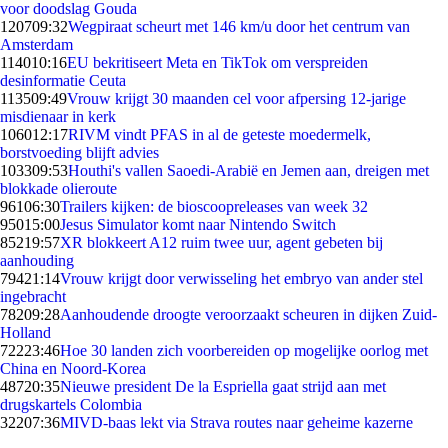
voor doodslag Gouda
1207
09:32
Wegpiraat scheurt met 146 km/u door het centrum van
Amsterdam
1140
10:16
EU bekritiseert Meta en TikTok om verspreiden
desinformatie Ceuta
1135
09:49
Vrouw krijgt 30 maanden cel voor afpersing 12-jarige
misdienaar in kerk
1060
12:17
RIVM vindt PFAS in al de geteste moedermelk,
borstvoeding blijft advies
1033
09:53
Houthi's vallen Saoedi-Arabië en Jemen aan, dreigen met
blokkade olieroute
961
06:30
Trailers kijken: de bioscoopreleases van week 32
950
15:00
Jesus Simulator komt naar Nintendo Switch
852
19:57
XR blokkeert A12 ruim twee uur, agent gebeten bij
aanhouding
794
21:14
Vrouw krijgt door verwisseling het embryo van ander stel
ingebracht
782
09:28
Aanhoudende droogte veroorzaakt scheuren in dijken Zuid-
Holland
722
23:46
Hoe 30 landen zich voorbereiden op mogelijke oorlog met
China en Noord-Korea
487
20:35
Nieuwe president De la Espriella gaat strijd aan met
drugskartels Colombia
322
07:36
MIVD-baas lekt via Strava routes naar geheime kazerne