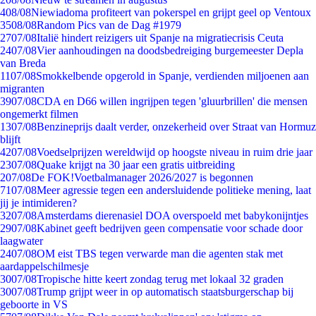
4
08/08
Niewiadoma profiteert van pokerspel en grijpt geel op Ventoux
35
08/08
Random Pics van de Dag #1979
27
07/08
Italië hindert reizigers uit Spanje na migratiecrisis Ceuta
24
07/08
Vier aanhoudingen na doodsbedreiging burgemeester Depla
van Breda
11
07/08
Smokkelbende opgerold in Spanje, verdienden miljoenen aan
migranten
39
07/08
CDA en D66 willen ingrijpen tegen 'gluurbrillen' die mensen
ongemerkt filmen
13
07/08
Benzineprijs daalt verder, onzekerheid over Straat van Hormuz
blijft
42
07/08
Voedselprijzen wereldwijd op hoogste niveau in ruim drie jaar
23
07/08
Quake krijgt na 30 jaar een gratis uitbreiding
2
07/08
De FOK!Voetbalmanager 2026/2027 is begonnen
71
07/08
Meer agressie tegen een andersluidende politieke mening, laat
jij je intimideren?
32
07/08
Amsterdams dierenasiel DOA overspoeld met babykonijntjes
29
07/08
Kabinet geeft bedrijven geen compensatie voor schade door
laagwater
24
07/08
OM eist TBS tegen verwarde man die agenten stak met
aardappelschilmesje
30
07/08
Tropische hitte keert zondag terug met lokaal 32 graden
30
07/08
Trump grijpt weer in op automatisch staatsburgerschap bij
geboorte in VS