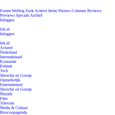
Forum
Weblog
Zoek
Actieve Items
Nieuws
Columns
Reviews
Previews
Specials
Archief
Inloggen
fok.nl
Inloggen
fok.nl
Actueel
Nederland
Internationaal
Economie
Politiek
Tech
Showbiz en Gossip
Opmerkelijk
Entertainment
Showbiz en Gossip
Muziek
Film
Televisie
Media & Cultuur
Bioscoopagenda