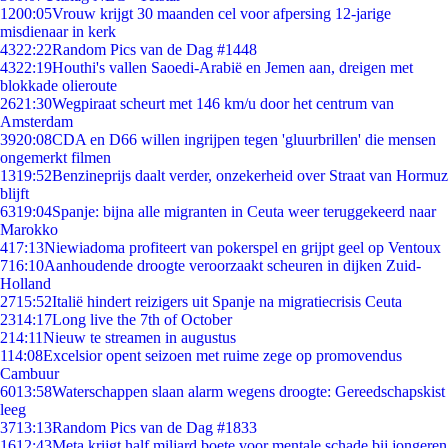
12
00:05
Vrouw krijgt 30 maanden cel voor afpersing 12-jarige
misdienaar in kerk
43
22:22
Random Pics van de Dag #1448
43
22:19
Houthi's vallen Saoedi-Arabië en Jemen aan, dreigen met
blokkade olieroute
26
21:30
Wegpiraat scheurt met 146 km/u door het centrum van
Amsterdam
39
20:08
CDA en D66 willen ingrijpen tegen 'gluurbrillen' die mensen
ongemerkt filmen
13
19:52
Benzineprijs daalt verder, onzekerheid over Straat van Hormuz
blijft
63
19:04
Spanje: bijna alle migranten in Ceuta weer teruggekeerd naar
Marokko
4
17:13
Niewiadoma profiteert van pokerspel en grijpt geel op Ventoux
7
16:10
Aanhoudende droogte veroorzaakt scheuren in dijken Zuid-
Holland
27
15:52
Italië hindert reizigers uit Spanje na migratiecrisis Ceuta
23
14:17
Long live the 7th of October
2
14:11
Nieuw te streamen in augustus
1
14:08
Excelsior opent seizoen met ruime zege op promovendus
Cambuur
60
13:58
Waterschappen slaan alarm wegens droogte: Gereedschapskist
leeg
37
13:13
Random Pics van de Dag #1833
16
12:43
Meta krijgt half miljard boete voor mentale schade bij jongeren