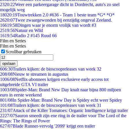
23
20:22
Weer een parkeergarage dicht in Dordrecht, auto's zo snel
mogelijk weg
180
20:19
Touwtrekken 2.0 #636 - Team 1 beste team *G* *O*
26
20:07
Twee zwaargewonden bij eenzijdig ongeval Zeeland.
166
19:58
Dingen waar je enorm vrolijk van wordt #3
25
19:56
Natuur en Wild
16
19:54
Radio 2 #145 Ruud 66
Film en Series
Film en Series
Scrollbar gebruiken
opslaan
6
06:30
Trailers kijken: de bioscoopreleases van week 32
2
08/08
Nieuw te streamen in augustus
10
06/08
Netflix-abonnees krijgen exclusieve early access tot
uitgebreide GTA VI trailer
10
03/08
Spider-Man: Brand New Day knalt naar bijna 800 miljoen
euro in eerste weekend
8
01/08
In Spider-Man: Brand New Day is Spidey echt weer Spidey
1
01/08
Trailers kijken: de bioscoopreleases van week 31
2
31/07
Attack of the Killer Tomatoes: Organic Intelligence krijgt trailer
22
27/07
Sauron smeedt zijn ene ring in de trailer voor The Lord of the
Rings: The Rings of Power
6
27/07
Blade Runner-vervolg '2099' krijgt een trailer