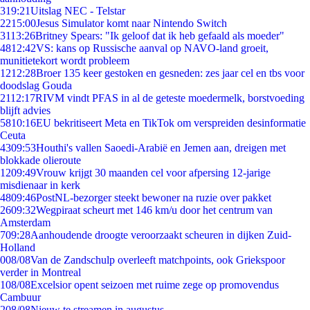
3
19:21
Uitslag NEC - Telstar
22
15:00
Jesus Simulator komt naar Nintendo Switch
31
13:26
Britney Spears: "Ik geloof dat ik heb gefaald als moeder"
48
12:42
VS: kans op Russische aanval op NAVO-land groeit,
munitietekort wordt probleem
12
12:28
Broer 135 keer gestoken en gesneden: zes jaar cel en tbs voor
doodslag Gouda
21
12:17
RIVM vindt PFAS in al de geteste moedermelk, borstvoeding
blijft advies
58
10:16
EU bekritiseert Meta en TikTok om verspreiden desinformatie
Ceuta
43
09:53
Houthi's vallen Saoedi-Arabië en Jemen aan, dreigen met
blokkade olieroute
12
09:49
Vrouw krijgt 30 maanden cel voor afpersing 12-jarige
misdienaar in kerk
48
09:46
PostNL-bezorger steekt bewoner na ruzie over pakket
26
09:32
Wegpiraat scheurt met 146 km/u door het centrum van
Amsterdam
7
09:28
Aanhoudende droogte veroorzaakt scheuren in dijken Zuid-
Holland
0
08/08
Van de Zandschulp overleeft matchpoints, ook Griekspoor
verder in Montreal
1
08/08
Excelsior opent seizoen met ruime zege op promovendus
Cambuur
2
08/08
Nieuw te streamen in augustus