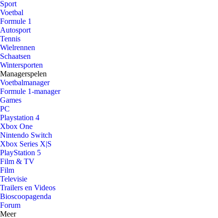
Sport
Voetbal
Formule 1
Autosport
Tennis
Wielrennen
Schaatsen
Wintersporten
Managerspelen
Voetbalmanager
Formule 1-manager
Games
PC
Playstation 4
Xbox One
Nintendo Switch
Xbox Series X|S
PlayStation 5
Film & TV
Film
Televisie
Trailers en Videos
Bioscoopagenda
Forum
Meer