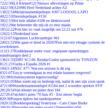
72
22:59
[Lil Kleine#12] Nieuwe afleveringen op Prime
34
22:59
[AZ#98] Heel Nederland achter AZ
138
22:54
Meisjesnamenlepeltopic #367 LOOOOL LAPO
40
22:53
Dierenlepeltopic #150
38
22:53
Het hele alfabet #108 en 4letterwoord
19
22:29
de beheerder die mij oh zo moe maakt.
185
22:22
Post hier zo vaak mogelijk om 22:22 uur #76
126
22:13
Nederland toen
11
22:07
Algemeen Luchtvaarttopic #61
249
21:52
Wie gaan er dood in 2026?Post met een vleugje cynisme de
overledenen.
113
21:37
Roddelpraat onder vuur: ongepaste opmerkingen
minderjarigen deel 2
136
21:35
[DRT SC] #6: RendacGoden sponsored by TONZON
81
21:23
Vuelta a España 2026 #1
184
21:18
NEC #77: Wat een seizoen is dit zeg
63
21:07
Zou je vreemdgaan in een relatie kunnen vergeven?
3
21:06
Scholensysteem tegenwoordig?
103
21:05
Man zoekt mij en bedreigt mij, nadat ik met zijn zoon sprak
47
21:00
Woordensamenstelspel #1184 met 2 woorden spreken SVP
281
20:54
Van kleuter tot puber deel 184
227
20:47
archito's jaren '70 huis #5 - Een nieuw begin
8
20:36
Poepen tijdens het tandenpoetsen
18
20:31
[Boekbespreking] Yesteryear - Caro Claire Burke
206
20:29
Verander een letter expert (7lettereditie) #50