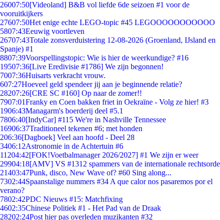
260
07:50
[Videoland] B&B vol liefde 6de seizoen #1 voor de
vooruitkijkers
276
07:50
Het enige echte LEGO-topic #45 LEGOOOOOOOOOOO
58
07:43
Eeuwig voortleven
267
07:43
Totale zonsverduistering 12-08-2026 (Groenland, IJsland en
Spanje) #1
88
07:39
Voorspellingstopic: Wie is hier de weerkundige? #16
195
07:36
[Live Eredivisie #1786] We zijn begonnen!
70
07:36
Huisarts verkracht vrouw.
6
07:27
Hoeveel geld spendeer jij aan je beginnende relatie?
282
07:26
[CRE SC #160] Op naar de zomer!!
79
07:01
Franky en Coen bakken friet in Oekraïne - Volg ze hier! #3
19
06:43
Managarm's boerderij deel #5.1
78
06:40
[IndyCar] #115 We're in Nashville Tennessee
169
06:37
Traditioneel tekenen #6; met honden
2
06:36
[Dagboek] Veel aan hoofd - Deel 28
34
06:12
Astronomie in de Achtertuin #6
112
04:42
[FOK!Voetbalmanager 2026/2027] #1 We zijn er weer
299
04:18
[AMV] VS #1312 spammers van de internationale rechtsorde
214
03:47
Punk, disco, New Wave of? #60 Sing along...
73
02:44
Spaanstalige nummers #34 A que calor nos pasaremos por el
verano?
78
02:42
PDC Nieuws #15: Matchfixing
46
02:35
Chinese Politiek #1 - Het Pad van de Draak
282
02:24
Post hier pas overleden muzikanten #32