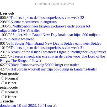
▼ Advertentie door Refinery89
Lees ook
6
06:30
Trailers kijken: de bioscoopreleases van week 32
2
08/08
Nieuw te streamen in augustus
10
06/08
Netflix-abonnees krijgen exclusieve early access tot
uitgebreide GTA VI trailer
10
03/08
Spider-Man: Brand New Day knalt naar bijna 800 miljoen
euro in eerste weekend
8
01/08
In Spider-Man: Brand New Day is Spidey echt weer Spidey
1
01/08
Trailers kijken: de bioscoopreleases van week 31
2
31/07
Attack of the Killer Tomatoes: Organic Intelligence krijgt trailer
22
27/07
Sauron smeedt zijn ene ring in de trailer voor The Lord of the
Rings: The Rings of Power
6
27/07
Blade Runner-vervolg '2099' krijgt een trailer
4
27/07
Hal Jordan worstelt met zijn opvolging in Lanterns-trailer
Font-grootte:
Normaal
Kleiner
regelhoogte :
Normaal
Kleiner
1 reactie
donderdag 18 mei 2023, 16:41 uur
#1