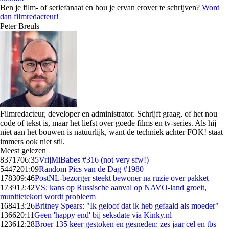
Ben je film- of seriefanaat en hou je ervan erover te schrijven?
Word
dan filmredacteur!
Peter Breuls
Filmredacteur, developer en administrator. Schrijft graag, of het nou
code of tekst is, maar het liefst over goede films en tv-series. Als hij
niet aan het bouwen is natuurlijk, want de techniek achter FOK! staat
immers ook niet stil.
Meest gelezen
83717
06:35
VrijMiBabes #316 (not very sfw!)
54472
01:09
Random Pics van de Dag #1980
1783
09:46
PostNL-bezorger steekt bewoner na ruzie over pakket
1739
12:42
VS: kans op Russische aanval op NAVO-land groeit,
munitietekort wordt probleem
1684
13:26
Britney Spears: "Ik geloof dat ik heb gefaald als moeder"
1366
20:11
Geen 'happy end' bij seksdate via Kinky.nl
1236
12:28
Broer 135 keer gestoken en gesneden: zes jaar cel en tbs