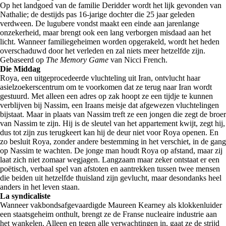
Op het landgoed van de familie Deridder wordt het lijk gevonden van
Nathalie; de destijds pas 16-jarige dochter die 25 jaar geleden
verdween. De lugubere vondst maakt een einde aan jarenlange
onzekerheid, maar brengt ook een lang verborgen misdaad aan het
licht. Wanneer familiegeheimen worden opgerakeld, wordt het heden
overschaduwd door het verleden en zal niets meer hetzelfde zijn.
Gebaseerd op
The Memory Game
van Nicci French.
Die Middag
Roya, een uitgeprocedeerde vluchteling uit Iran, ontvlucht haar
asielzoekerscentrum om te voorkomen dat ze terug naar Iran wordt
gestuurd. Met alleen een adres op zak hoopt ze een tijdje te kunnen
verblijven bij Nassim, een Iraans meisje dat afgewezen vluchtelingen
bijstaat. Maar in plaats van Nassim treft ze een jongen die zegt de broer
van Nassim te zijn. Hij is de sleutel van het appartement kwijt, zegt hij,
dus tot zijn zus terugkeert kan hij de deur niet voor Roya openen. En
zo besluit Roya, zonder andere bestemming in het verschiet, in de gang
op Nassim te wachten. De jonge man houdt Roya op afstand, maar zij
laat zich niet zomaar wegjagen. Langzaam maar zeker ontstaat er een
poëtisch, verbaal spel van afstoten en aantrekken tussen twee mensen
die beiden uit hetzelfde thuisland zijn gevlucht, maar desondanks heel
anders in het leven staan.
La syndicaliste
Wanneer vakbondsafgevaardigde Maureen Kearney als klokkenluider
een staatsgeheim onthult, brengt ze de Franse nucleaire industrie aan
het wankelen. Alleen en tegen alle verwachtingen in, gaat ze de strijd