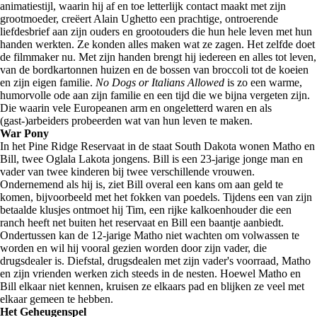
animatiestijl, waarin hij af en toe letterlijk contact maakt met zijn
grootmoeder, creëert Alain Ughetto een prachtige, ontroerende
liefdesbrief aan zijn ouders en grootouders die hun hele leven met hun
handen werkten. Ze konden alles maken wat ze zagen. Het zelfde doet
de filmmaker nu. Met zijn handen brengt hij iedereen en alles tot leven,
van de bordkartonnen huizen en de bossen van broccoli tot de koeien
en zijn eigen familie.
No Dogs or Italians Allowed
is zo een warme,
humorvolle ode aan zijn familie en een tijd die we bijna vergeten zijn.
Die waarin vele Europeanen arm en ongeletterd waren en als
(gast-)arbeiders probeerden wat van hun leven te maken.
War Pony
In het Pine Ridge Reservaat in de staat South Dakota wonen Matho en
Bill, twee Oglala Lakota jongens. Bill is een 23-jarige jonge man en
vader van twee kinderen bij twee verschillende vrouwen.
Ondernemend als hij is, ziet Bill overal een kans om aan geld te
komen, bijvoorbeeld met het fokken van poedels. Tijdens een van zijn
betaalde klusjes ontmoet hij Tim, een rijke kalkoenhouder die een
ranch heeft net buiten het reservaat en Bill een baantje aanbiedt.
Ondertussen kan de 12-jarige Matho niet wachten om volwassen te
worden en wil hij vooral gezien worden door zijn vader, die
drugsdealer is. Diefstal, drugsdealen met zijn vader's voorraad, Matho
en zijn vrienden werken zich steeds in de nesten. Hoewel Matho en
Bill elkaar niet kennen, kruisen ze elkaars pad en blijken ze veel met
elkaar gemeen te hebben.
Het Geheugenspel