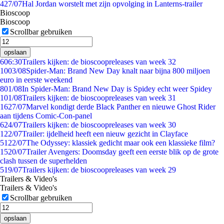
4
27/07
Hal Jordan worstelt met zijn opvolging in Lanterns-trailer
Bioscoop
Bioscoop
Scrollbar gebruiken
opslaan
6
06:30
Trailers kijken: de bioscoopreleases van week 32
10
03/08
Spider-Man: Brand New Day knalt naar bijna 800 miljoen
euro in eerste weekend
8
01/08
In Spider-Man: Brand New Day is Spidey echt weer Spidey
1
01/08
Trailers kijken: de bioscoopreleases van week 31
16
27/07
Marvel kondigt derde Black Panther en nieuwe Ghost Rider
aan tijdens Comic-Con-panel
6
24/07
Trailers kijken: de bioscoopreleases van week 30
1
22/07
Trailer: ijdelheid heeft een nieuw gezicht in Clayface
51
22/07
The Odyssey: klassiek gedicht maar ook een klassieke film?
15
20/07
Trailer Avengers: Doomsday geeft een eerste blik op de grote
clash tussen de superhelden
5
19/07
Trailers kijken: de bioscoopreleases van week 29
Trailers & Video's
Trailers & Video's
Scrollbar gebruiken
opslaan