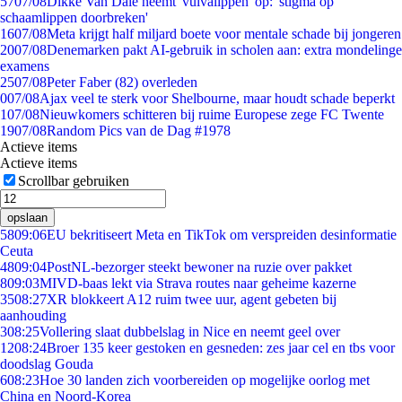
57
07/08
Dikke Van Dale neemt 'vulvalippen' op: 'stigma op
schaamlippen doorbreken'
16
07/08
Meta krijgt half miljard boete voor mentale schade bij jongeren
20
07/08
Denemarken pakt AI-gebruik in scholen aan: extra mondelinge
examens
25
07/08
Peter Faber (82) overleden
0
07/08
Ajax veel te sterk voor Shelbourne, maar houdt schade beperkt
1
07/08
Nieuwkomers schitteren bij ruime Europese zege FC Twente
19
07/08
Random Pics van de Dag #1978
Actieve items
Actieve items
Scrollbar gebruiken
opslaan
58
09:06
EU bekritiseert Meta en TikTok om verspreiden desinformatie
Ceuta
48
09:04
PostNL-bezorger steekt bewoner na ruzie over pakket
8
09:03
MIVD-baas lekt via Strava routes naar geheime kazerne
35
08:27
XR blokkeert A12 ruim twee uur, agent gebeten bij
aanhouding
3
08:25
Vollering slaat dubbelslag in Nice en neemt geel over
12
08:24
Broer 135 keer gestoken en gesneden: zes jaar cel en tbs voor
doodslag Gouda
6
08:23
Hoe 30 landen zich voorbereiden op mogelijke oorlog met
China en Noord-Korea