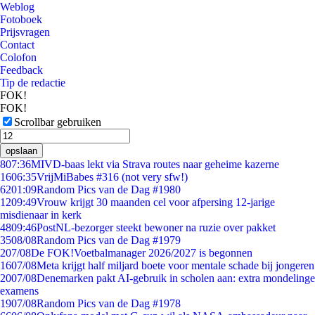
Weblog
Fotoboek
Prijsvragen
Contact
Colofon
Feedback
Tip de redactie
FOK!
FOK!
Scrollbar gebruiken
opslaan
8
07:36
MIVD-baas lekt via Strava routes naar geheime kazerne
16
06:35
VrijMiBabes #316 (not very sfw!)
62
01:09
Random Pics van de Dag #1980
12
09:49
Vrouw krijgt 30 maanden cel voor afpersing 12-jarige
misdienaar in kerk
48
09:46
PostNL-bezorger steekt bewoner na ruzie over pakket
35
08/08
Random Pics van de Dag #1979
2
07/08
De FOK!Voetbalmanager 2026/2027 is begonnen
16
07/08
Meta krijgt half miljard boete voor mentale schade bij jongeren
20
07/08
Denemarken pakt AI-gebruik in scholen aan: extra mondelinge
examens
19
07/08
Random Pics van de Dag #1978