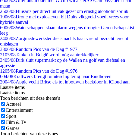
66
06/08
Onlyfans-model met G-cup wil als NASA-ambassadeur naar
maan
25
06/08
Huisarts per direct uit vak gezet om ernstig alcoholmisbruik
19
06/08
Drone met explosieven bij Duits vliegveld voedt vrees voor
hybride aanval
60
06/08
Waterschappen slaan alarm wegens droogte: Gereedschapskist
leeg
24
06/08
Zorgmedewerkster die 's nachts haar vriend bezocht terecht
ontslagen
38
06/08
Random Pics van de Dag #1977
21
05/08
Tanken in België wordt nóg aantrekkelijker
34
05/08
Dirk sluit supermarkt op de Wallen na golf van diefstal en
agressie
12
05/08
Random Pics van de Dag #1976
6
04/08
Kraftwerk brengt ruimteschip terug naar Eindhoven
20
04/08
Apple vecht Britse eis tot inbouwen backdoor in iCloud aan
Laatste items
Laatste items
Toon berichten uit deze thema's
Actueel
Entertainment
Sport
Film & Tv
Games
Toon berichten van deze types