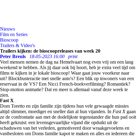
Nieuws
Film en Series
Bioscoop
Trailers & Video's
Trailers kijken: de bioscoopreleases van week 20
Peter Breuls
18-05-2023 16:00
print
Veel mensen nemen de dag na Hemelvaart nog even vrij om een lang
weekend te hebben. Als jij daar ook bij hoort, heb je extra veel tijd om
films te kijken in je lokale bioscoop! Waar gaat jouw voorkeur naar
uit? Blockbusteractie met snelle auto's? Een blik op inwoners van een
reservaat in de VS? Een Nicci French-boekverfilming? Romantiek?
Stop-motion animatie? Dat en meer is allemaal vanaf deze week te
zien.
Fast X
Dom Toretto en zijn familie zijn tijdens hun vele gewaagde missies
altijd slimmer, moediger en sneller dan al hun vijanden. In
Fast X
gaan
ze de confrontatie aan met de dodelijkste tegenstander die hun pad ooit
heeft gekruist: een levensgevaarlijke vijand die opduikt uit de
schaduwen van het verleden, gemotiveerd door wraakgevoelens en
vastbesloten om Doms familie kapot te maken en alles en iedereen die