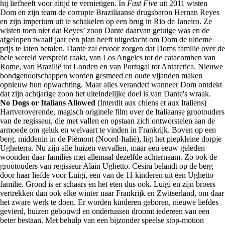
hij liefheeft voor altijd te vernietigen. In
Fast Five
uit 2011 wisten
Dom en zijn team de corrupte Braziliaanse drugsbaron Hernan Reyes
en zijn imperium uit te schakelen op een brug in Rio de Janeiro. Ze
wisten toen niet dat Reyes’ zoon Dante daarvan getuige was en de
afgelopen twaalf jaar een plan heeft uitgedacht om Dom de ultieme
prijs te laten betalen. Dante zal ervoor zorgen dat Doms familie over de
hele wereld verspreid raakt, van Los Angeles tot de catacomben van
Rome, van Brazilië tot Londen en van Portugal tot Antarctica. Nieuwe
bondgenootschappen worden gesmeed en oude vijanden maken
opnieuw hun opwachting. Maar alles verandert wanneer Dom ontdekt
dat zijn achtjarige zoon het uiteindelijke doel is van Dante's wraak.
No Dogs or Italians Allowed
(Interdit aux chiens et aux Italiens)
Hartveroverende, magisch originele film over de Italiaanse grootouders
van de regisseur, die met vallen en opstaan zich ontworstelen aan de
armoede om geluk en welvaart te vinden in Frankrijk. Boven op een
berg, middenin in de Piëmont (Noord-Italië), ligt het piepkleine dorpje
Ugheterra. Nu zijn alle huizen vervallen, maar een eeuw geleden
woonden daar families met allemaal dezelfde achternaam. Zo ook de
grootouders van regisseur Alain Ughetto. Cesira belandt op de berg
door haar liefde voor Luigi, een van de 11 kinderen uit een Ughetto
familie. Grond is er schaars en het eten dus ook. Luigi en zijn broers
vertrekken dan ook elke winter naar Frankrijk en Zwitserland, om daar
het zware werk te doen. Er worden kinderen geboren, nieuwe liefdes
gevierd, huizen gebouwd en ondertussen droomt iedereen van een
beter bestaan. Met behulp van een bijzonder speelse stop-motion