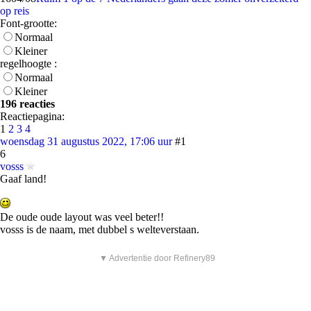
op reis
Font-grootte:
Normaal
Kleiner
regelhoogte :
Normaal
Kleiner
196 reacties
Reactiepagina:
1
2
3
4
woensdag 31 augustus 2022, 17:06 uur
#1
6
vosss
Gaaf land!
De oude oude layout was veel beter!!
vosss is de naam, met dubbel s welteverstaan.
▼ Advertentie door Refinery89