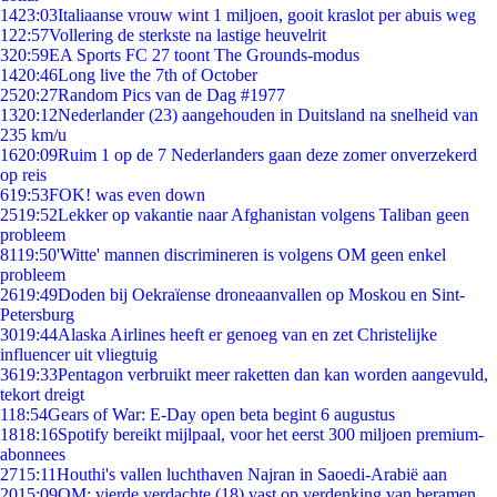
14
23:03
Italiaanse vrouw wint 1 miljoen, gooit kraslot per abuis weg
1
22:57
Vollering de sterkste na lastige heuvelrit
3
20:59
EA Sports FC 27 toont The Grounds-modus
14
20:46
Long live the 7th of October
25
20:27
Random Pics van de Dag #1977
13
20:12
Nederlander (23) aangehouden in Duitsland na snelheid van
235 km/u
16
20:09
Ruim 1 op de 7 Nederlanders gaan deze zomer onverzekerd
op reis
6
19:53
FOK! was even down
25
19:52
Lekker op vakantie naar Afghanistan volgens Taliban geen
probleem
81
19:50
'Witte' mannen discrimineren is volgens OM geen enkel
probleem
26
19:49
Doden bij Oekraïense droneaanvallen op Moskou en Sint-
Petersburg
30
19:44
Alaska Airlines heeft er genoeg van en zet Christelijke
influencer uit vliegtuig
36
19:33
Pentagon verbruikt meer raketten dan kan worden aangevuld,
tekort dreigt
1
18:54
Gears of War: E-Day open beta begint 6 augustus
18
18:16
Spotify bereikt mijlpaal, voor het eerst 300 miljoen premium-
abonnees
27
15:11
Houthi's vallen luchthaven Najran in Saoedi-Arabië aan
20
15:09
OM: vierde verdachte (18) vast op verdenking van beramen