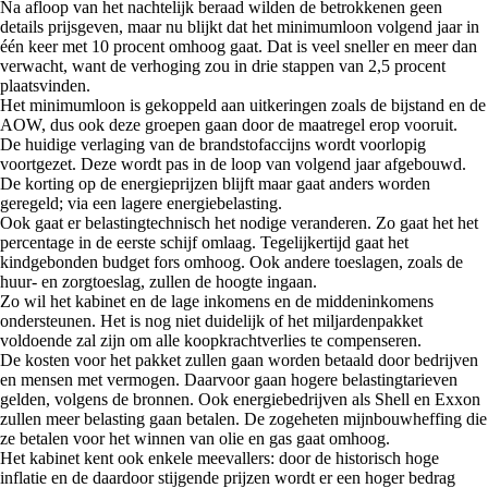
Na afloop van het nachtelijk beraad wilden de betrokkenen geen
details prijsgeven, maar nu blijkt dat het minimumloon volgend jaar in
één keer met 10 procent omhoog gaat. Dat is veel sneller en meer dan
verwacht, want de verhoging zou in drie stappen van 2,5 procent
plaatsvinden.
Het minimumloon is gekoppeld aan uitkeringen zoals de bijstand en de
AOW, dus ook deze groepen gaan door de maatregel erop vooruit.
De huidige verlaging van de brandstofaccijns wordt voorlopig
voortgezet. Deze wordt pas in de loop van volgend jaar afgebouwd.
De korting op de energieprijzen blijft maar gaat anders worden
geregeld; via een lagere energiebelasting.
Ook gaat er belastingtechnisch het nodige veranderen. Zo gaat het het
percentage in de eerste schijf omlaag. Tegelijkertijd gaat het
kindgebonden budget fors omhoog. Ook andere toeslagen, zoals de
huur- en zorgtoeslag, zullen de hoogte ingaan.
Zo wil het kabinet en de lage inkomens en de middeninkomens
ondersteunen. Het is nog niet duidelijk of het miljardenpakket
voldoende zal zijn om alle koopkrachtverlies te compenseren.
De kosten voor het pakket zullen gaan worden betaald door bedrijven
en mensen met vermogen. Daarvoor gaan hogere belastingtarieven
gelden, volgens de bronnen. Ook energiebedrijven als Shell en Exxon
zullen meer belasting gaan betalen. De zogeheten mijnbouwheffing die
ze betalen voor het winnen van olie en gas gaat omhoog.
Het kabinet kent ook enkele meevallers: door de historisch hoge
inflatie en de daardoor stijgende prijzen wordt er een hoger bedrag