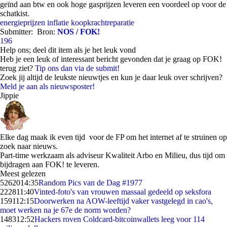
geïnd aan btw en ook hoge gasprijzen leveren een voordeel op voor de
schatkist.
energieprijzen
inflatie
koopkrachtreparatie
Submitter:
Bron:
NOS / FOK!
196
Help ons; deel dit item als je het leuk vond
Heb je een leuk of interessant bericht gevonden dat je graag op FOK!
terug ziet?
Tip ons dan via de submit!
Zoek jij altijd de leukste nieuwtjes en kun je daar leuk over schrijven?
Meld je aan als nieuwsposter!
Jippie
Elke dag maak ik even tijd voor de FP om het internet af te struinen op
zoek naar nieuws.
Part-time werkzaam als adviseur Kwaliteit Arbo en Milieu, dus tijd om
bijdragen aan FOK! te leveren.
Meest gelezen
52620
14:35
Random Pics van de Dag #1977
2228
11:40
Vinted-foto's van vrouwen massaal gedeeld op seksfora
1591
12:15
Doorwerken na AOW-leeftijd vaker vastgelegd in cao's,
moet werken na je 67e de norm worden?
1483
12:52
Hackers roven Coldcard-bitcoinwallets leeg voor 114