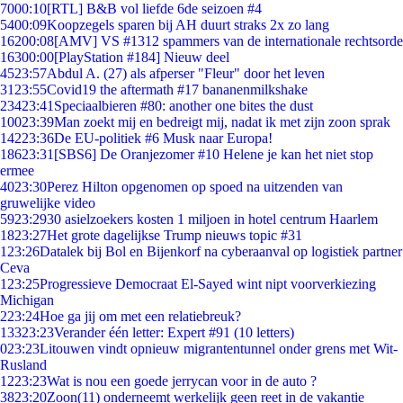
70
00:10
[RTL] B&B vol liefde 6de seizoen #4
54
00:09
Koopzegels sparen bij AH duurt straks 2x zo lang
162
00:08
[AMV] VS #1312 spammers van de internationale rechtsorde
163
00:00
[PlayStation #184] Nieuw deel
45
23:57
Abdul A. (27) als afperser "Fleur" door het leven
31
23:55
Covid19 the aftermath #17 bananenmilkshake
234
23:41
Speciaalbieren #80: another one bites the dust
100
23:39
Man zoekt mij en bedreigt mij, nadat ik met zijn zoon sprak
142
23:36
De EU-politiek #6 Musk naar Europa!
186
23:31
[SBS6] De Oranjezomer #10 Helene je kan het niet stop
ermee
40
23:30
Perez Hilton opgenomen op spoed na uitzenden van
gruwelijke video
59
23:29
30 asielzoekers kosten 1 miljoen in hotel centrum Haarlem
18
23:27
Het grote dagelijkse Trump nieuws topic #31
1
23:26
Datalek bij Bol en Bijenkorf na cyberaanval op logistiek partner
Ceva
1
23:25
Progressieve Democraat El-Sayed wint nipt voorverkiezing
Michigan
2
23:24
Hoe ga jij om met een relatiebreuk?
133
23:23
Verander één letter: Expert #91 (10 letters)
0
23:23
Litouwen vindt opnieuw migrantentunnel onder grens met Wit-
Rusland
12
23:23
Wat is nou een goede jerrycan voor in de auto ?
38
23:20
Zoon(11) onderneemt werkelijk geen reet in de vakantie