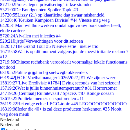
87
21:02
Protest tegen privatisering Turkse stranden
53
21:00
De Bondgenoten Spoiler Topic #3
157
20:55
Lizzy (21) op klaarlichte dag zwaar mishandeld
142
20:46
[Keuken Kampioen Divisie] #44 Vitesse mag weg
64
20:31
Man wil thuiswerken omdat zijn vrouw borstkanker heeft,
einde carriere
57
20:24
Afvallen met injecties #4
5
20:21
[lijstje]Verwachtingen voor dit seizoen
18
20:17
The Grand Tour #5 Nieuwe serie - nieuw trio
167
19:58
Wat is op dit moment volgens jou de meest irritante reclame?
#12
27
19:56
Chinese rechtbank veroordeelt voormalige lokale functionaris
tot dood
68
19:52
Politie grijpt in bij snelwegblokkeerders
69
19:42
[FOK!Voetbalmanager 2026/2027] #1 We zijn er weer
158
19:27
[Live Eredivisie #1784] Dying seconds van het seizoen!
157
19:26
Wat is jullie binnenhuistemperatuur? #81 Horrorzomer
247
19:26
[Centraal] Ruimtevaart / SpaceX #87 Rondje oceaan
186
19:25
Politieke meme's en spotprenten #11
261
19:22
Het enige echte LEGO-topic #45 LEGOOOOOOOOOOO
163
19:08
Ieder die 40+ is zal deze producten herkennen #35 Nooit
weg doen meuk
Nederland
Nederland