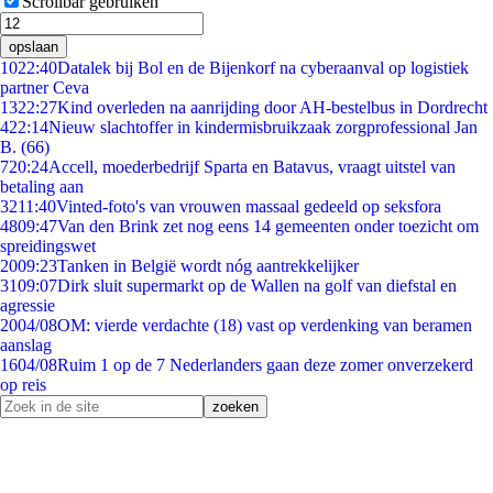
Scrollbar gebruiken
opslaan
10
22:40
Datalek bij Bol en de Bijenkorf na cyberaanval op logistiek
partner Ceva
13
22:27
Kind overleden na aanrijding door AH-bestelbus in Dordrecht
4
22:14
Nieuw slachtoffer in kindermisbruikzaak zorgprofessional Jan
B. (66)
7
20:24
Accell, moederbedrijf Sparta en Batavus, vraagt uitstel van
betaling aan
32
11:40
Vinted-foto's van vrouwen massaal gedeeld op seksfora
48
09:47
Van den Brink zet nog eens 14 gemeenten onder toezicht om
spreidingswet
20
09:23
Tanken in België wordt nóg aantrekkelijker
31
09:07
Dirk sluit supermarkt op de Wallen na golf van diefstal en
agressie
20
04/08
OM: vierde verdachte (18) vast op verdenking van beramen
aanslag
16
04/08
Ruim 1 op de 7 Nederlanders gaan deze zomer onverzekerd
op reis