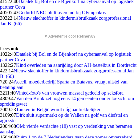
415
22:40
Datalek bij Bol en de Bijenkorf na cyberaanval op logistiek
partner Ceva
405
05:43
Gedurfd NEC blijft overeind bij Olympiakos
303
22:14
Nieuw slachtoffer in kindermisbruikzaak zorgprofessional
Jan B. (66)
▼ Advertentie door Refinery89
Lees ook
10
22:40
Datalek bij Bol en de Bijenkorf na cyberaanval op logistiek
partner Ceva
13
22:27
Kind overleden na aanrijding door AH-bestelbus in Dordrecht
4
22:14
Nieuw slachtoffer in kindermisbruikzaak zorgprofessional Jan
B. (66)
7
20:24
Accell, moederbedrijf Sparta en Batavus, vraagt uitstel van
betaling aan
32
11:40
Vinted-foto's van vrouwen massaal gedeeld op seksfora
48
09:47
Van den Brink zet nog eens 14 gemeenten onder toezicht om
spreidingswet
20
09:23
Tanken in België wordt nóg aantrekkelijker
31
09:07
Dirk sluit supermarkt op de Wallen na golf van diefstal en
agressie
20
04/08
OM: vierde verdachte (18) vast op verdenking van beramen
aanslag
16
04/08
Ruim 1 op de 7 Nederlanders gaan deze zomer onverzekerd