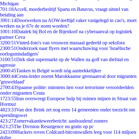
Michigan
7
01:18
Accell, moederbedrijf Sparta en Batavus, vraagt uitstel van
betaling aan
39
01:14
Doorwerken na AOW-leeftijd vaker vastgelegd in cao's, moet
werken na je 67e de norm worden?
10
01:10
Datalek bij Bol en de Bijenkorf na cyberaanval op logistiek
partner Ceva
32
00:51
Vinted-foto's van vrouwen massaal gedeeld op seksfora
23
00:51
Onderzoek naar flyers met waarschuwing voor 'Israëlische
oorlogsmisdadigers'
31
00:51
Dirk sluit supermarkt op de Wallen na golf van diefstal en
agressie
20
00:45
Tanken in België wordt nóg aantrekkelijker
30
00:44
Ceuta-leider noemt Marokkaanse grensaanval door migranten
'gruweldaad'
27
00:43
Spaanse politie: minstens tien voor terrorisme veroordeelden
onder migranten Ceuta
17
23:55
Iran overweegt Europese hulp bij ruimen mijnen in Straat van
Hormuz
48
23:33
Van den Brink zet nog eens 14 gemeenten onder toezicht om
spreidingswet
4
23:27
Zomervakantieweerbericht: aanhoudend zomers
6
23:25
The Division Resurgence nu gratis op pc
24
23:09
Hackers roven Coldcard-bitcoinwallets leeg voor 114 miljoen
dollar