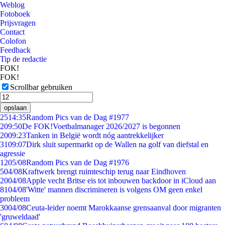
Weblog
Fotoboek
Prijsvragen
Contact
Colofon
Feedback
Tip de redactie
FOK!
FOK!
Scrollbar gebruiken
opslaan
25
14:35
Random Pics van de Dag #1977
2
09:50
De FOK!Voetbalmanager 2026/2027 is begonnen
20
09:23
Tanken in België wordt nóg aantrekkelijker
31
09:07
Dirk sluit supermarkt op de Wallen na golf van diefstal en
agressie
12
05/08
Random Pics van de Dag #1976
5
04/08
Kraftwerk brengt ruimteschip terug naar Eindhoven
20
04/08
Apple vecht Britse eis tot inbouwen backdoor in iCloud aan
81
04/08
'Witte' mannen discrimineren is volgens OM geen enkel
probleem
30
04/08
Ceuta-leider noemt Marokkaanse grensaanval door migranten
'gruweldaad'