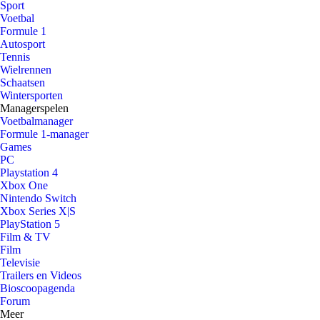
Sport
Voetbal
Formule 1
Autosport
Tennis
Wielrennen
Schaatsen
Wintersporten
Managerspelen
Voetbalmanager
Formule 1-manager
Games
PC
Playstation 4
Xbox One
Nintendo Switch
Xbox Series X|S
PlayStation 5
Film & TV
Film
Televisie
Trailers en Videos
Bioscoopagenda
Forum
Meer