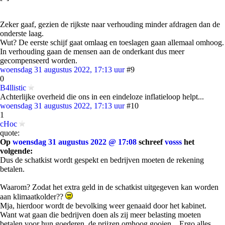
Zeker gaaf, gezien de rijkste naar verhouding minder afdragen dan de
onderste laag.
Wut? De eerste schijf gaat omlaag en toeslagen gaan allemaal omhoog.
In verhouding gaan de mensen aan de onderkant dus meer
gecompenseerd worden.
woensdag 31 augustus 2022, 17:13 uur
#9
0
B4llistic
Achterlijke overheid die ons in een eindeloze inflatieloop helpt...
woensdag 31 augustus 2022, 17:13 uur
#10
1
cHoc
quote:
Op
woensdag 31 augustus 2022 @ 17:08
schreef
vosss
het
volgende:
Dus de schatkist wordt gespekt en bedrijven moeten de rekening
betalen.
Waarom? Zodat het extra geld in de schatkist uitgegeven kan worden
aan klimaatkolder??
Mja, hierdoor wordt de bevolking weer genaaid door het kabinet.
Want wat gaan die bedrijven doen als zij meer belasting moeten
betalen voor hun goederen, de prijzen omhoog gooien... Ergo alles