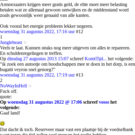
Armoezaaiers krijgen meer gratis geld, de elite moet meer belasting
betalen wat ze allemaal gewoon ontwijken en de middenstand word
zoals gewoonlijk weer genaaid van alle kanten.
Ook vooral het energie probleem lekker negeren.
woensdag 31 augustus 2022, 17:16 uur
#12
1
Junglebeast
Veels te laat. Kunnen straks nog meer uitgeven om alles te repareren.
En schuldenregelingen te treffen.
Op
dinsdag 27 augustus 2013 15:07
schreef
KomtTijd...
het volgende:
"ik zoek een autootje om boodschappen mee te doen in het dorp, is een
bugatti veyron snel genoeg?"
woensdag 31 augustus 2022, 17:19 uur
#13
2
NoWayInHell
Fuck off.
quote:
Op
woensdag 31 augustus 2022 @ 17:06
schreef
vosss
het
volgende:
Gaaf land!
Dat dacht ik toch. Reserveer maar vast een plaatsje bij de voedselbank
want tegen die tijd zullen veel mensen het nodig hebben.