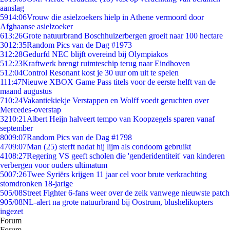
aanslag
59
14:06
Vrouw die asielzoekers hielp in Athene vermoord door
Afghaanse asielzoeker
6
13:26
Grote natuurbrand Boschhuizerbergen groeit naar 100 hectare
30
12:35
Random Pics van de Dag #1973
3
12:28
Gedurfd NEC blijft overeind bij Olympiakos
5
12:23
Kraftwerk brengt ruimteschip terug naar Eindhoven
5
12:04
Control Resonant kost je 30 uur om uit te spelen
1
11:47
Nieuwe XBOX Game Pass titels voor de eerste helft van de
maand augustus
7
10:24
Vakantiekiekje Verstappen en Wolff voedt geruchten over
Mercedes-overstap
32
10:21
Albert Heijn halveert tempo van Koopzegels sparen vanaf
september
80
09:07
Random Pics van de Dag #1798
47
09:07
Man (25) sterft nadat hij lijm als condoom gebruikt
41
08:27
Regering VS geeft scholen die 'genderidentiteit' van kinderen
verbergen voor ouders ultimatum
50
07:26
Twee Syriërs krijgen 11 jaar cel voor brute verkrachting
stomdronken 18-jarige
5
05/08
Street Fighter 6-fans weer over de zeik vanwege nieuwste patch
9
05/08
NL-alert na grote natuurbrand bij Oostrum, blushelikopters
ingezet
Forum
Forum