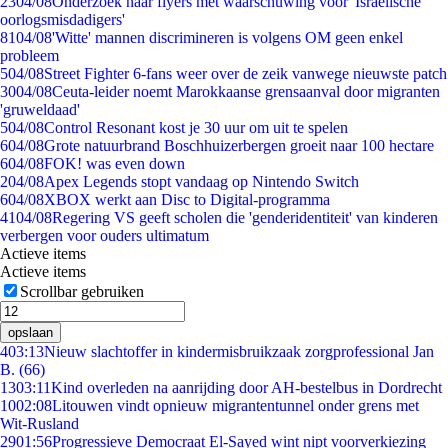
23
04/08
Onderzoek naar flyers met waarschuwing voor 'Israëlische
oorlogsmisdadigers'
81
04/08
'Witte' mannen discrimineren is volgens OM geen enkel
probleem
5
04/08
Street Fighter 6-fans weer over de zeik vanwege nieuwste patch
30
04/08
Ceuta-leider noemt Marokkaanse grensaanval door migranten
'gruweldaad'
5
04/08
Control Resonant kost je 30 uur om uit te spelen
6
04/08
Grote natuurbrand Boschhuizerbergen groeit naar 100 hectare
6
04/08
FOK! was even down
2
04/08
Apex Legends stopt vandaag op Nintendo Switch
6
04/08
XBOX werkt aan Disc to Digital-programma
41
04/08
Regering VS geeft scholen die 'genderidentiteit' van kinderen
verbergen voor ouders ultimatum
Actieve items
Actieve items
Scrollbar gebruiken
opslaan
4
03:13
Nieuw slachtoffer in kindermisbruikzaak zorgprofessional Jan
B. (66)
13
03:11
Kind overleden na aanrijding door AH-bestelbus in Dordrecht
10
02:08
Litouwen vindt opnieuw migrantentunnel onder grens met
Wit-Rusland
29
01:56
Progressieve Democraat El-Sayed wint nipt voorverkiezing