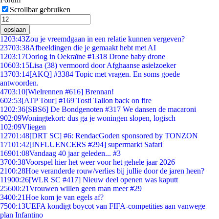
Scrollbar gebruiken
opslaan
12
03:43
Zou je vreemdgaan in een relatie kunnen vergeven?
237
03:38
Afbeeldingen die je gemaakt hebt met AI
12
03:17
Oorlog in Oekraïne #1318 Drone baby drone
106
03:15
Lisa (38) vermoord door Afghaanse asielzoeker
137
03:14
[AKQ] #3384 Topic met vragen. En soms goede
antwoorden.
47
03:10
[Wielrennen #616] Brennan!
6
02:53
[ATP Tour] #169 Tosti Tallon back on fire
12
02:36
[SBS6] De Bondgenoten #317 We dansen de macaroni
9
02:09
Woningtekort: dus ga je woningen slopen, logisch
1
02:09
Vliegen
127
01:48
[DRT SC] #6: RendacGoden sponsored by TONZON
171
01:42
[INFLUENCERS #294] supermarkt Safari
169
01:08
Vandaag 40 jaar geleden... #3
37
00:38
Voorspel hier het weer voor het gehele jaar 2026
21
00:28
Hoe veranderde rouw/verlies bij jullie door de jaren heen?
119
00:26
[WLR SC #417] Nieuw deel openen was kaputt
256
00:21
Vrouwen willen geen man meer #29
34
00:21
Hoe kom je van egels af?
75
00:13
UEFA kondigt boycot van FIFA-competities aan vanwege
plan Infantino