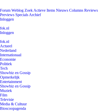
Forum
Weblog
Zoek
Actieve Items
Nieuws
Columns
Reviews
Previews
Specials
Archief
Inloggen
fok.nl
Inloggen
fok.nl
Actueel
Nederland
Internationaal
Economie
Politiek
Tech
Showbiz en Gossip
Opmerkelijk
Entertainment
Showbiz en Gossip
Muziek
Film
Televisie
Media & Cultuur
Bioscoopagenda