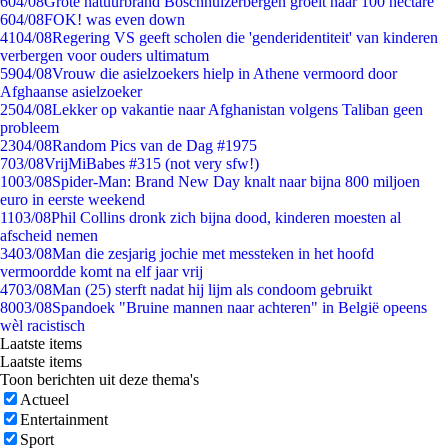
6
04/08
Grote natuurbrand Boschhuizerbergen groeit naar 100 hectare
6
04/08
FOK! was even down
41
04/08
Regering VS geeft scholen die 'genderidentiteit' van kinderen
verbergen voor ouders ultimatum
59
04/08
Vrouw die asielzoekers hielp in Athene vermoord door
Afghaanse asielzoeker
25
04/08
Lekker op vakantie naar Afghanistan volgens Taliban geen
probleem
23
04/08
Random Pics van de Dag #1975
7
03/08
VrijMiBabes #315 (not very sfw!)
10
03/08
Spider-Man: Brand New Day knalt naar bijna 800 miljoen
euro in eerste weekend
11
03/08
Phil Collins dronk zich bijna dood, kinderen moesten al
afscheid nemen
34
03/08
Man die zesjarig jochie met messteken in het hoofd
vermoordde komt na elf jaar vrij
47
03/08
Man (25) sterft nadat hij lijm als condoom gebruikt
80
03/08
Spandoek "Bruine mannen naar achteren" in België opeens
wèl racistisch
Laatste items
Laatste items
Toon berichten uit deze thema's
Actueel
Entertainment
Sport