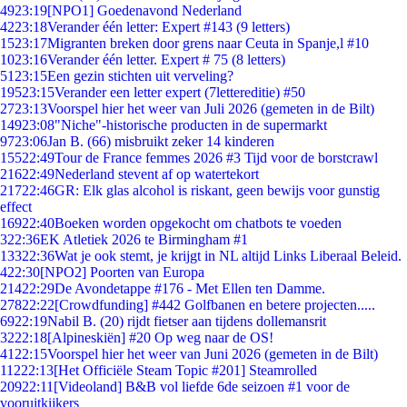
49
23:19
[NPO1] Goedenavond Nederland
42
23:18
Verander één letter: Expert #143 (9 letters)
15
23:17
Migranten breken door grens naar Ceuta in Spanje,l #10
10
23:16
Verander één letter. Expert # 75 (8 letters)
51
23:15
Een gezin stichten uit verveling?
195
23:15
Verander een letter expert (7lettereditie) #50
27
23:13
Voorspel hier het weer van Juli 2026 (gemeten in de Bilt)
149
23:08
"Niche"-historische producten in de supermarkt
97
23:06
Jan B. (66) misbruikt zeker 14 kinderen
155
22:49
Tour de France femmes 2026 #3 Tijd voor de borstcrawl
216
22:49
Nederland stevent af op watertekort
217
22:46
GR: Elk glas alcohol is riskant, geen bewijs voor gunstig
effect
169
22:40
Boeken worden opgekocht om chatbots te voeden
3
22:36
EK Atletiek 2026 te Birmingham #1
133
22:36
Wat je ook stemt, je krijgt in NL altijd Links Liberaal Beleid.
4
22:30
[NPO2] Poorten van Europa
214
22:29
De Avondetappe #176 - Met Ellen ten Damme.
278
22:22
[Crowdfunding] #442 Golfbanen en betere projecten.....
69
22:19
Nabil B. (20) rijdt fietser aan tijdens dollemansrit
32
22:18
[Alpineskiën] #20 Op weg naar de OS!
41
22:15
Voorspel hier het weer van Juni 2026 (gemeten in de Bilt)
112
22:13
[Het Officiële Steam Topic #201] Steamrolled
209
22:11
[Videoland] B&B vol liefde 6de seizoen #1 voor de
vooruitkijkers