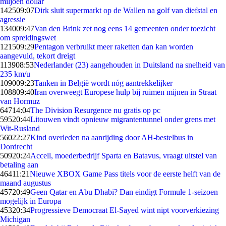
miljoen dollar
1425
09:07
Dirk sluit supermarkt op de Wallen na golf van diefstal en
agressie
1340
09:47
Van den Brink zet nog eens 14 gemeenten onder toezicht
om spreidingswet
1215
09:29
Pentagon verbruikt meer raketten dan kan worden
aangevuld, tekort dreigt
1139
08:53
Nederlander (23) aangehouden in Duitsland na snelheid van
235 km/u
1090
09:23
Tanken in België wordt nóg aantrekkelijker
1088
09:40
Iran overweegt Europese hulp bij ruimen mijnen in Straat
van Hormuz
647
14:04
The Division Resurgence nu gratis op pc
595
20:44
Litouwen vindt opnieuw migrantentunnel onder grens met
Wit-Rusland
560
22:27
Kind overleden na aanrijding door AH-bestelbus in
Dordrecht
509
20:24
Accell, moederbedrijf Sparta en Batavus, vraagt uitstel van
betaling aan
464
11:21
Nieuwe XBOX Game Pass titels voor de eerste helft van de
maand augustus
457
20:49
Geen Qatar en Abu Dhabi? Dan eindigt Formule 1-seizoen
mogelijk in Europa
453
20:34
Progressieve Democraat El-Sayed wint nipt voorverkiezing
Michigan