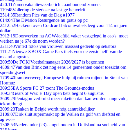
4
20:11
Zomervakantieweerbericht: aanhoudend zomers
1
19:48
Vollering de sterkste na lastige heuvelrit
25
14:35
Random Pics van de Dag #1977
6
14:04
The Division Resurgence nu gratis op pc
24
12:52
Hackers roven Coldcard-bitcoinwallets leeg voor 114 miljoen
dollar
39
12:15
Doorwerken na AOW-leeftijd vaker vastgelegd in cao's, moet
werken na je 67e de norm worden?
32
11:40
Vinted-foto's van vrouwen massaal gedeeld op seksfora
1
11:21
Nieuwe XBOX Game Pass titels voor de eerste helft van de
maand augustus
2
09:50
De FOK!Voetbalmanager 2026/2027 is begonnen
48
09:47
Van den Brink zet nog eens 14 gemeenten onder toezicht om
spreidingswet
17
09:40
Iran overweegt Europese hulp bij ruimen mijnen in Straat van
Hormuz
3
09:35
EA Sports FC 27 toont The Grounds-modus
1
09:34
Gears of War: E-Day open beta begint 6 augustus
36
09:29
Pentagon verbruikt meer raketten dan kan worden aangevuld,
tekort dreigt
20
09:23
Tanken in België wordt nóg aantrekkelijker
31
09:07
Dirk sluit supermarkt op de Wallen na golf van diefstal en
agressie
13
08:53
Nederlander (23) aangehouden in Duitsland na snelheid van
235 km/u