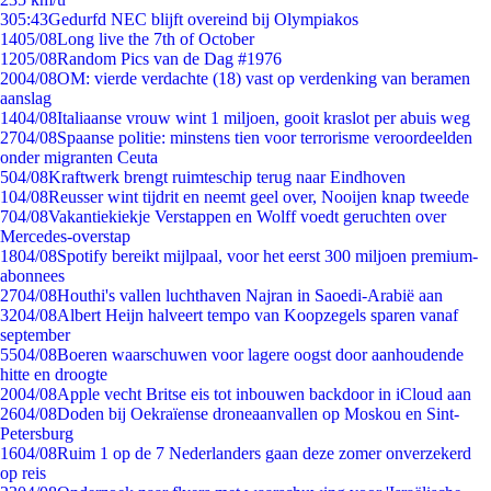
3
05:43
Gedurfd NEC blijft overeind bij Olympiakos
14
05/08
Long live the 7th of October
12
05/08
Random Pics van de Dag #1976
20
04/08
OM: vierde verdachte (18) vast op verdenking van beramen
aanslag
14
04/08
Italiaanse vrouw wint 1 miljoen, gooit kraslot per abuis weg
27
04/08
Spaanse politie: minstens tien voor terrorisme veroordeelden
onder migranten Ceuta
5
04/08
Kraftwerk brengt ruimteschip terug naar Eindhoven
1
04/08
Reusser wint tijdrit en neemt geel over, Nooijen knap tweede
7
04/08
Vakantiekiekje Verstappen en Wolff voedt geruchten over
Mercedes-overstap
18
04/08
Spotify bereikt mijlpaal, voor het eerst 300 miljoen premium-
abonnees
27
04/08
Houthi's vallen luchthaven Najran in Saoedi-Arabië aan
32
04/08
Albert Heijn halveert tempo van Koopzegels sparen vanaf
september
55
04/08
Boeren waarschuwen voor lagere oogst door aanhoudende
hitte en droogte
20
04/08
Apple vecht Britse eis tot inbouwen backdoor in iCloud aan
26
04/08
Doden bij Oekraïense droneaanvallen op Moskou en Sint-
Petersburg
16
04/08
Ruim 1 op de 7 Nederlanders gaan deze zomer onverzekerd
op reis