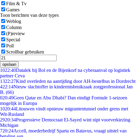
Film & Tv
Games
Toon berichten van deze types
Weblog
Column
(P)review
Special
Poll
Scrollbar gebruiken
opslaan
10
22:40
Datalek bij Bol en de Bijenkorf na cyberaanval op logistiek
partner Ceva
13
22:27
Kind overleden na aanrijding door AH-bestelbus in Dordrecht
4
22:14
Nieuw slachtoffer in kindermisbruikzaak zorgprofessional Jan
B. (66)
0
20:49
Geen Qatar en Abu Dhabi? Dan eindigt Formule 1-seizoen
mogelijk in Europa
10
20:44
Litouwen vindt opnieuw migrantentunnel onder grens met
Wit-Rusland
29
20:34
Progressieve Democraat El-Sayed wint nipt voorverkiezing
Michigan
7
20:24
Accell, moederbedrijf Sparta en Batavus, vraagt uitstel van
betaling aan