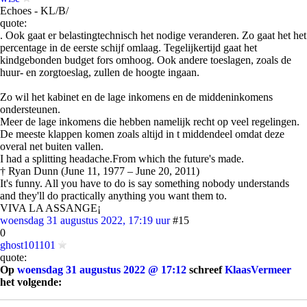
Echoes - KL/B/
quote:
. Ook gaat er belastingtechnisch het nodige veranderen. Zo gaat het het
percentage in de eerste schijf omlaag. Tegelijkertijd gaat het
kindgebonden budget fors omhoog. Ook andere toeslagen, zoals de
huur- en zorgtoeslag, zullen de hoogte ingaan.
Zo wil het kabinet en de lage inkomens en de middeninkomens
ondersteunen.
Meer de lage inkomens die hebben namelijk recht op veel regelingen.
De meeste klappen komen zoals altijd in t middendeel omdat deze
overal net buiten vallen.
I had a splitting headache.From which the future's made.
† Ryan Dunn (June 11, 1977 – June 20, 2011)
It's funny. All you have to do is say something nobody understands
and they'll do practically anything you want them to.
VIVA LA ASSANGE¡
woensdag 31 augustus 2022, 17:19 uur
#15
0
ghost101101
quote:
Op
woensdag 31 augustus 2022 @ 17:12
schreef
KlaasVermeer
het volgende:
[..]