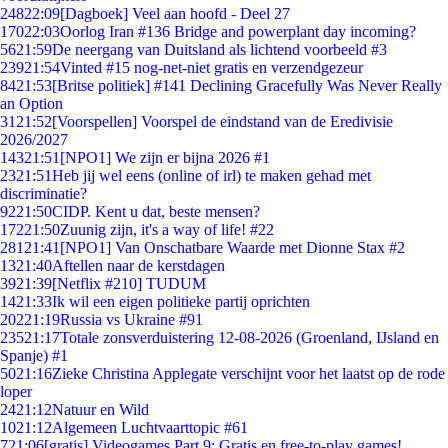
248
22:09
[Dagboek] Veel aan hoofd - Deel 27
170
22:03
Oorlog Iran #136 Bridge and powerplant day incoming?
56
21:59
De neergang van Duitsland als lichtend voorbeeld #3
239
21:54
Vinted #15 nog-net-niet gratis en verzendgezeur
84
21:53
[Britse politiek] #141 Declining Gracefully Was Never Really
an Option
31
21:52
[Voorspellen] Voorspel de eindstand van de Eredivisie
2026/2027
143
21:51
[NPO1] We zijn er bijna 2026 #1
23
21:51
Heb jij wel eens (online of irl) te maken gehad met
discriminatie?
92
21:50
CIDP. Kent u dat, beste mensen?
172
21:50
Zuunig zijn, it's a way of life! #22
281
21:41
[NPO1] Van Onschatbare Waarde met Dionne Stax #2
13
21:40
Aftellen naar de kerstdagen
39
21:39
[Netflix #210] TUDUM
14
21:33
Ik wil een eigen politieke partij oprichten
202
21:19
Russia vs Ukraine #91
235
21:17
Totale zonsverduistering 12-08-2026 (Groenland, IJsland en
Spanje) #1
50
21:16
Zieke Christina Applegate verschijnt voor het laatst op de rode
loper
24
21:12
Natuur en Wild
10
21:12
Algemeen Luchtvaarttopic #61
7
21:06
[gratis] Videogames Part 9: Gratis en free-to-play games!