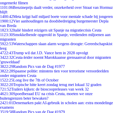
ongemerkt filmen
11
01:06
Benzineprijs daalt verder, onzekerheid over Straat van Hormuz
blijft
14
00:42
Meta krijgt half miljard boete voor mentale schade bij jongeren
19
00:12
Vier aanhoudingen na doodsbedreiging burgemeester Depla
van Breda
18
23:32
Italië hindert reizigers uit Spanje na migratiecrisis Ceuta
11
23:30
Smokkelbende opgerold in Spanje, verdienden miljoenen aan
migranten
59
22:53
Waterschappen slaan alarm wegens droogte: Gereedschapskist
leeg
47
22:43
Trump wil dat J.D. Vance hem in 2028 opvolgt
34
22:32
Ceuta-leider noemt Marokkaanse grensaanval door migranten
'gruweldaad'
38
22:29
Random Pics van de Dag #1977
38
22:28
Spaanse politie: minstens tien voor terrorisme veroordeelden
onder migranten Ceuta
15
22:25
Long live the 7th of October
30
22:20
Tropische hitte keert zondag terug met lokaal 32 graden
7
21:52
Trailers kijken: de bioscoopreleases van week 32
46
21:30
Spoedberaad EU na crisis Ceuta, moeten we onze
buitengrenzen beter bewaken?
24
21:01
Denemarken pakt AI-gebruik in scholen aan: extra mondelinge
examens
35
19:58
Random Pics van de Dag #1979