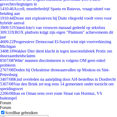
gevechtsvliegtuigen in
14
10:46
Accell, moederbedrijf Sparta en Batavus, vraagt uitstel van
betaling aan
19
10:44
Drone met explosieven bij Duits vliegveld voedt vrees voor
hybride aanval
39
09:53
Vinted-foto's van vrouwen massaal gedeeld op seksfora
3
09:33
XBOX platform krijgt zijn eigen "Platinum" achievements dit
jaar
46
09:22
Progressieve Democraat El-Sayed wint nipt voorverkiezing
Michigan
34
08:18
Wakker Dier dient klacht in tegen insectenfabriek Protix om
duurzaamheidsclaims
85
07/08
'Witte' mannen discrimineren is volgens OM geen enkel
probleem
27
07/08
Doden bij Oekraïense droneaanvallen op Moskou en Sint-
Petersburg
34
07/08
Kind overleden na aanrijding door AH-bestelbus in Dordrecht
53
07/08
Van den Brink zet nog eens 14 gemeenten onder toezicht om
spreidingswet
22
06/08
Iran en Oman eens over route Straat van Hormuz, VS
buitenspel
Forum
Forum
Scrollbar gebruiken