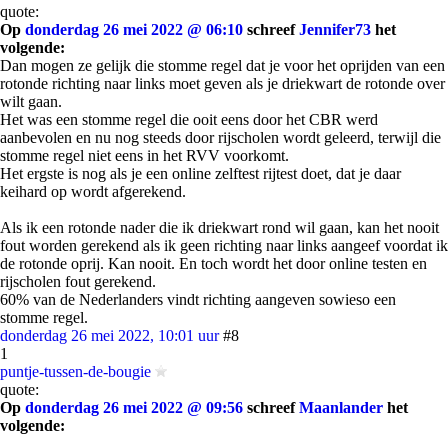
quote:
Op
donderdag 26 mei 2022 @ 06:10
schreef
Jennifer73
het
volgende:
Dan mogen ze gelijk die stomme regel dat je voor het oprijden van een
rotonde richting naar links moet geven als je driekwart de rotonde over
wilt gaan.
Het was een stomme regel die ooit eens door het CBR werd
aanbevolen en nu nog steeds door rijscholen wordt geleerd, terwijl die
stomme regel niet eens in het RVV voorkomt.
Het ergste is nog als je een online zelftest rijtest doet, dat je daar
keihard op wordt afgerekend.
Als ik een rotonde nader die ik driekwart rond wil gaan, kan het nooit
fout worden gerekend als ik geen richting naar links aangeef voordat ik
de rotonde oprij. Kan nooit. En toch wordt het door online testen en
rijscholen fout gerekend.
60% van de Nederlanders vindt richting aangeven sowieso een
stomme regel.
donderdag 26 mei 2022, 10:01 uur
#8
1
puntje-tussen-de-bougie
quote:
Op
donderdag 26 mei 2022 @ 09:56
schreef
Maanlander
het
volgende: