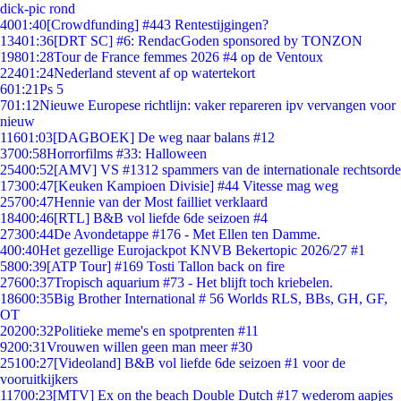
dick-pic rond
40
01:40
[Crowdfunding] #443 Rentestijgingen?
134
01:36
[DRT SC] #6: RendacGoden sponsored by TONZON
198
01:28
Tour de France femmes 2026 #4 op de Ventoux
224
01:24
Nederland stevent af op watertekort
6
01:21
Ps 5
7
01:12
Nieuwe Europese richtlijn: vaker repareren ipv vervangen voor
nieuw
116
01:03
[DAGBOEK] De weg naar balans #12
37
00:58
Horrorfilms #33: Halloween
254
00:52
[AMV] VS #1312 spammers van de internationale rechtsorde
173
00:47
[Keuken Kampioen Divisie] #44 Vitesse mag weg
257
00:47
Hennie van der Most failliet verklaard
184
00:46
[RTL] B&B vol liefde 6de seizoen #4
273
00:44
De Avondetappe #176 - Met Ellen ten Damme.
4
00:40
Het gezellige Eurojackpot KNVB Bekertopic 2026/27 #1
58
00:39
[ATP Tour] #169 Tosti Tallon back on fire
276
00:37
Tropisch aquarium #73 - Het blijft toch kriebelen.
186
00:35
Big Brother International # 56 Worlds RLS, BBs, GH, GF,
OT
202
00:32
Politieke meme's en spotprenten #11
92
00:31
Vrouwen willen geen man meer #30
251
00:27
[Videoland] B&B vol liefde 6de seizoen #1 voor de
vooruitkijkers
117
00:23
[MTV] Ex on the beach Double Dutch #17 wederom aapjes