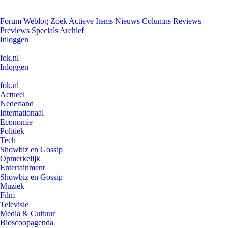
Forum
Weblog
Zoek
Actieve Items
Nieuws
Columns
Reviews
Previews
Specials
Archief
Inloggen
fok.nl
Inloggen
fok.nl
Actueel
Nederland
Internationaal
Economie
Politiek
Tech
Showbiz en Gossip
Opmerkelijk
Entertainment
Showbiz en Gossip
Muziek
Film
Televisie
Media & Cultuur
Bioscoopagenda