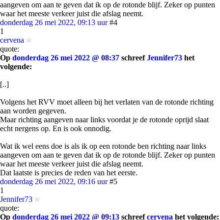
aangeven om aan te geven dat ik op de rotonde blijf. Zeker op punten
waar het meeste verkeer juist die afslag neemt.
donderdag 26 mei 2022, 09:13 uur
#4
1
cervena
quote:
Op
donderdag 26 mei 2022 @ 08:37
schreef
Jennifer73
het
volgende:
[..]
Volgens het RVV moet alleen bij het verlaten van de rotonde richting
aan worden gegeven.
Maar richting aangeven naar links voordat je de rotonde oprijd slaat
echt nergens op. En is ook onnodig.
Wat ik wel eens doe is als ik op een rotonde ben richting naar links
aangeven om aan te geven dat ik op de rotonde blijf. Zeker op punten
waar het meeste verkeer juist die afslag neemt.
Dat laatste is precies de reden van het eerste.
donderdag 26 mei 2022, 09:16 uur
#5
1
Jennifer73
quote:
Op
donderdag 26 mei 2022 @ 09:13
schreef
cervena
het volgende: