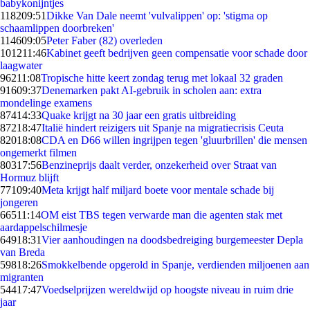
babykonijntjes
1182
09:51
Dikke Van Dale neemt 'vulvalippen' op: 'stigma op
schaamlippen doorbreken'
1146
09:05
Peter Faber (82) overleden
1012
11:46
Kabinet geeft bedrijven geen compensatie voor schade door
laagwater
962
11:08
Tropische hitte keert zondag terug met lokaal 32 graden
916
09:37
Denemarken pakt AI-gebruik in scholen aan: extra
mondelinge examens
874
14:33
Quake krijgt na 30 jaar een gratis uitbreiding
872
18:47
Italië hindert reizigers uit Spanje na migratiecrisis Ceuta
820
18:08
CDA en D66 willen ingrijpen tegen 'gluurbrillen' die mensen
ongemerkt filmen
803
17:56
Benzineprijs daalt verder, onzekerheid over Straat van
Hormuz blijft
771
09:40
Meta krijgt half miljard boete voor mentale schade bij
jongeren
665
11:14
OM eist TBS tegen verwarde man die agenten stak met
aardappelschilmesje
649
18:31
Vier aanhoudingen na doodsbedreiging burgemeester Depla
van Breda
598
18:26
Smokkelbende opgerold in Spanje, verdienden miljoenen aan
migranten
544
17:47
Voedselprijzen wereldwijd op hoogste niveau in ruim drie
jaar