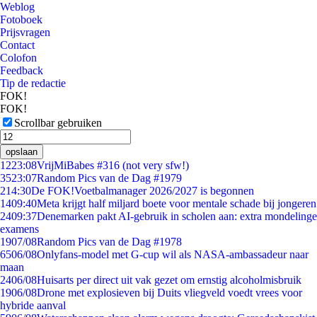
Weblog
Fotoboek
Prijsvragen
Contact
Colofon
Feedback
Tip de redactie
FOK!
FOK!
Scrollbar gebruiken
opslaan
12
23:08
VrijMiBabes #316 (not very sfw!)
35
23:07
Random Pics van de Dag #1979
2
14:30
De FOK!Voetbalmanager 2026/2027 is begonnen
14
09:40
Meta krijgt half miljard boete voor mentale schade bij jongeren
24
09:37
Denemarken pakt AI-gebruik in scholen aan: extra mondelinge
examens
19
07/08
Random Pics van de Dag #1978
65
06/08
Onlyfans-model met G-cup wil als NASA-ambassadeur naar
maan
24
06/08
Huisarts per direct uit vak gezet om ernstig alcoholmisbruik
19
06/08
Drone met explosieven bij Duits vliegveld voedt vrees voor
hybride aanval