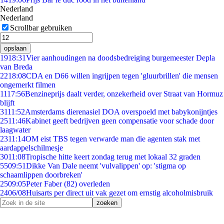
Nederland
Nederland
Scrollbar gebruiken
opslaan
19
18:31
Vier aanhoudingen na doodsbedreiging burgemeester Depla
van Breda
22
18:08
CDA en D66 willen ingrijpen tegen 'gluurbrillen' die mensen
ongemerkt filmen
11
17:56
Benzineprijs daalt verder, onzekerheid over Straat van Hormuz
blijft
31
11:52
Amsterdams dierenasiel DOA overspoeld met babykonijntjes
25
11:46
Kabinet geeft bedrijven geen compensatie voor schade door
laagwater
23
11:14
OM eist TBS tegen verwarde man die agenten stak met
aardappelschilmesje
30
11:08
Tropische hitte keert zondag terug met lokaal 32 graden
55
09:51
Dikke Van Dale neemt 'vulvalippen' op: 'stigma op
schaamlippen doorbreken'
25
09:05
Peter Faber (82) overleden
24
06/08
Huisarts per direct uit vak gezet om ernstig alcoholmisbruik