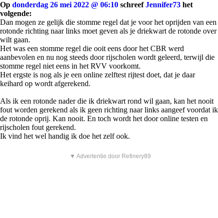
Op
donderdag 26 mei 2022 @ 06:10
schreef
Jennifer73
het
volgende:
Dan mogen ze gelijk die stomme regel dat je voor het oprijden van een
rotonde richting naar links moet geven als je driekwart de rotonde over
wilt gaan.
Het was een stomme regel die ooit eens door het CBR werd
aanbevolen en nu nog steeds door rijscholen wordt geleerd, terwijl die
stomme regel niet eens in het RVV voorkomt.
Het ergste is nog als je een online zelftest rijtest doet, dat je daar
keihard op wordt afgerekend.
Als ik een rotonde nader die ik driekwart rond wil gaan, kan het nooit
fout worden gerekend als ik geen richting naar links aangeef voordat ik
de rotonde oprij. Kan nooit. En toch wordt het door online testen en
rijscholen fout gerekend.
Ik vind het wel handig ik doe het zelf ook.
▼ Advertentie door Refinery89