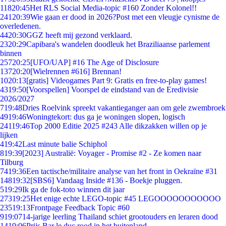
118
20:45
Het RLS Social Media-topic #160 Zonder Kolonel!!
241
20:39
Wie gaan er dood in 2026?Post met een vleugje cynisme de
overledenen.
44
20:30
GGZ heeft mij gezond verklaard.
23
20:29
Capibara's wandelen doodleuk het Braziliaanse parlement
binnen
257
20:25
[UFO/UAP] #16 The Age of Disclosure
137
20:20
[Wielrennen #616] Brennan!
10
20:13
[gratis] Videogames Part 9: Gratis en free-to-play games!
43
19:50
[Voorspellen] Voorspel de eindstand van de Eredivisie
2026/2027
7
19:48
Dries Roelvink spreekt vakantieganger aan om gele zwembroek
49
19:46
Woningtekort: dus ga je woningen slopen, logisch
241
19:46
Top 2000 Editie 2025 #243 Alle dikzakken willen op je
lijken
4
19:42
Last minute balie Schiphol
8
19:39
[2023] Australië: Voyager - Promise #2 - Ze komen naar
Tilburg
74
19:36
Een tactische/militaire analyse van het front in Oekraïne #31
148
19:32
[SBS6] Vandaag Inside #136 - Boekje pluggen.
5
19:29
Ik ga de fok-toto winnen dit jaar
273
19:25
Het enige echte LEGO-topic #45 LEGOOOOOOOOOOO
235
19:13
Frontpage Feedback Topic #60
9
19:07
14-jarige leerling Thailand schiet grootouders en leraren dood
14
19:06
Prijs Bar le duc rood in het buitenland