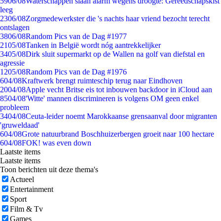
59
06/08
Waterschappen slaan alarm wegens droogte: Gereedschapskist
leeg
23
06/08
Zorgmedewerkster die 's nachts haar vriend bezocht terecht
ontslagen
38
06/08
Random Pics van de Dag #1977
21
05/08
Tanken in België wordt nóg aantrekkelijker
34
05/08
Dirk sluit supermarkt op de Wallen na golf van diefstal en
agressie
12
05/08
Random Pics van de Dag #1976
6
04/08
Kraftwerk brengt ruimteschip terug naar Eindhoven
20
04/08
Apple vecht Britse eis tot inbouwen backdoor in iCloud aan
85
04/08
'Witte' mannen discrimineren is volgens OM geen enkel
probleem
34
04/08
Ceuta-leider noemt Marokkaanse grensaanval door migranten
'gruweldaad'
6
04/08
Grote natuurbrand Boschhuizerbergen groeit naar 100 hectare
6
04/08
FOK! was even down
Laatste items
Laatste items
Toon berichten uit deze thema's
Actueel
Entertainment
Sport
Film & Tv
Games