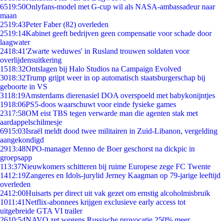
65
19:50
Onlyfans-model met G-cup wil als NASA-ambassadeur naar
maan
25
19:43
Peter Faber (82) overleden
25
19:14
Kabinet geeft bedrijven geen compensatie voor schade door
laagwater
24
18:41
'Zwarte weduwes' in Rusland trouwen soldaten voor
overlijdensuitkering
15
18:32
Ontslagen bij Halo Studios na Campaign Evolved
30
18:32
Trump grijpt weer in op automatisch staatsburgerschap bij
geboorte in VS
31
18:19
Amsterdams dierenasiel DOA overspoeld met babykonijntjes
19
18:06
PS5-doos waarschuwt voor einde fysieke games
23
17:58
OM eist TBS tegen verwarde man die agenten stak met
aardappelschilmesje
69
15:03
Israël meldt dood twee militairen in Zuid-Libanon, vergelding
aangekondigd
29
13:48
NPO-manager Menno de Boer geschorst na dickpic in
groepsapp
1
13:37
Nieuwkomers schitteren bij ruime Europese zege FC Twente
14
12:19
Zangeres en Idols-jurylid Jerney Kaagman op 79-jarige leeftijd
overleden
24
12:00
Huisarts per direct uit vak gezet om ernstig alcoholmisbruik
10
11:41
Netflix-abonnees krijgen exclusieve early access tot
uitgebreide GTA VI trailer
26
10:54
NAVO zet wegens Russische provocatie 250% meer