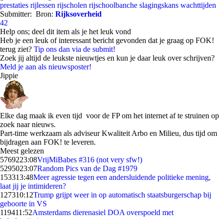
prestaties
rijlessen
rijscholen
rijschoolbanche
slagingskans
wachttijden
Submitter:
Bron:
Rijksoverheid
42
Help ons; deel dit item als je het leuk vond
Heb je een leuk of interessant bericht gevonden dat je graag op FOK!
terug ziet?
Tip ons dan via de submit!
Zoek jij altijd de leukste nieuwtjes en kun je daar leuk over schrijven?
Meld je aan als nieuwsposter!
Jippie
Elke dag maak ik even tijd voor de FP om het internet af te struinen op
zoek naar nieuws.
Part-time werkzaam als adviseur Kwaliteit Arbo en Milieu, dus tijd om
bijdragen aan FOK! te leveren.
Meest gelezen
57692
23:08
VrijMiBabes #316 (not very sfw!)
52950
23:07
Random Pics van de Dag #1979
1533
13:48
Meer agressie tegen een andersluidende politieke mening,
laat jij je intimideren?
1273
10:12
Trump grijpt weer in op automatisch staatsburgerschap bij
geboorte in VS
1194
11:52
Amsterdams dierenasiel DOA overspoeld met