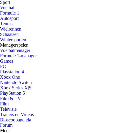
Sport
Voetbal
Formule 1
Autosport
Tennis
Wielrennen
Schaatsen
Wintersporten
Managerspelen
Voetbalmanager
Formule 1-manager
Games
PC
Playstation 4
Xbox One
Nintendo Switch
Xbox Series X|S
PlayStation 5
Film & TV
Film
Televisie
Trailers en Videos
Bioscoopagenda
Forum
Meer