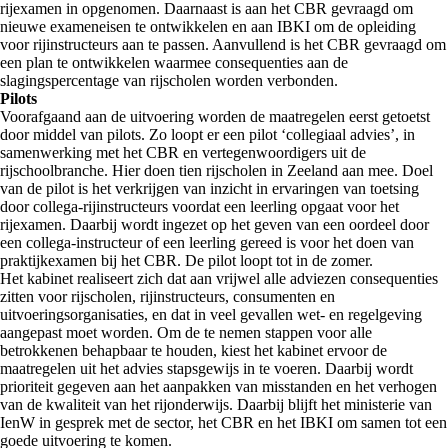
rijexamen in opgenomen. Daarnaast is aan het CBR gevraagd om
nieuwe exameneisen te ontwikkelen en aan IBKI om de opleiding
voor rijinstructeurs aan te passen. Aanvullend is het CBR gevraagd om
een plan te ontwikkelen waarmee consequenties aan de
slagingspercentage van rijscholen worden verbonden.
Pilots
Voorafgaand aan de uitvoering worden de maatregelen eerst getoetst
door middel van pilots. Zo loopt er een pilot ‘collegiaal advies’, in
samenwerking met het CBR en vertegenwoordigers uit de
rijschoolbranche. Hier doen tien rijscholen in Zeeland aan mee. Doel
van de pilot is het verkrijgen van inzicht in ervaringen van toetsing
door collega-rijinstructeurs voordat een leerling opgaat voor het
rijexamen. Daarbij wordt ingezet op het geven van een oordeel door
een collega-instructeur of een leerling gereed is voor het doen van
praktijkexamen bij het CBR. De pilot loopt tot in de zomer.
Het kabinet realiseert zich dat aan vrijwel alle adviezen consequenties
zitten voor rijscholen, rijinstructeurs, consumenten en
uitvoeringsorganisaties, en dat in veel gevallen wet- en regelgeving
aangepast moet worden. Om de te nemen stappen voor alle
betrokkenen behapbaar te houden, kiest het kabinet ervoor de
maatregelen uit het advies stapsgewijs in te voeren. Daarbij wordt
prioriteit gegeven aan het aanpakken van misstanden en het verhogen
van de kwaliteit van het rijonderwijs. Daarbij blijft het ministerie van
IenW in gesprek met de sector, het CBR en het IBKI om samen tot een
goede uitvoering te komen.