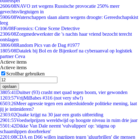
buitenspel
26
06/08
NAVO zet wegens Russische provocatie 250% meer
gevechtsvliegtuigen in
59
06/08
Waterschappen slaan alarm wegens droogte: Gereedschapskist
leeg
1
06/08
Forensics: Crime Scene Detective
23
06/08
Zorgmedewerkster die 's nachts haar vriend bezocht terecht
ontslagen
38
06/08
Random Pics van de Dag #1977
18
05/08
Datalek bij Bol en de Bijenkorf na cyberaanval op logistiek
partner Ceva
Actieve items
Actieve items
Scrollbar gebruiken
opslaan
38
05:41
Duitser (93) crasht met quad tegen boom, vier gewonden
12
03:57
VrijMiBabes #316 (not very sfw!)
65
03:26
Meer agressie tegen een andersluidende politieke mening, laat
jij je intimideren?
23
03:02
Quake krijgt na 30 jaar een gratis uitbreiding
29
01:55
Voedselprijzen wereldwijd op hoogste niveau in ruim drie jaar
55
01:42
Dikke Van Dale neemt 'vulvalippen' op: 'stigma op
schaamlippen doorbreken'
22
01:08
CDA en D66 willen ingrijpen tegen 'gluurbrillen' die mensen