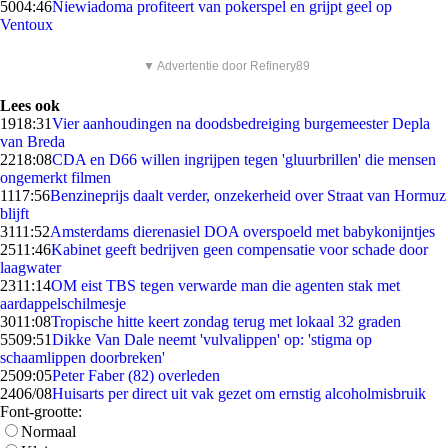
50
04:46
Niewiadoma profiteert van pokerspel en grijpt geel op
Ventoux
▼ Advertentie door Refinery89
Lees ook
19
18:31
Vier aanhoudingen na doodsbedreiging burgemeester Depla
van Breda
22
18:08
CDA en D66 willen ingrijpen tegen 'gluurbrillen' die mensen
ongemerkt filmen
11
17:56
Benzineprijs daalt verder, onzekerheid over Straat van Hormuz
blijft
31
11:52
Amsterdams dierenasiel DOA overspoeld met babykonijntjes
25
11:46
Kabinet geeft bedrijven geen compensatie voor schade door
laagwater
23
11:14
OM eist TBS tegen verwarde man die agenten stak met
aardappelschilmesje
30
11:08
Tropische hitte keert zondag terug met lokaal 32 graden
55
09:51
Dikke Van Dale neemt 'vulvalippen' op: 'stigma op
schaamlippen doorbreken'
25
09:05
Peter Faber (82) overleden
24
06/08
Huisarts per direct uit vak gezet om ernstig alcoholmisbruik
Font-grootte:
Normaal