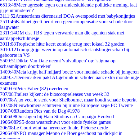
65
13:48
Meer agressie tegen een andersluidende politieke mening, laat
jij je intimideren?
31
11:52
Amsterdams dierenasiel DOA overspoeld met babykonijntjes
25
11:46
Kabinet geeft bedrijven geen compensatie voor schade door
laagwater
23
11:14
OM eist TBS tegen verwarde man die agenten stak met
aardappelschilmesje
30
11:08
Tropische hitte keert zondag terug met lokaal 32 graden
30
10:12
Trump grijpt weer in op automatisch staatsburgerschap bij
geboorte in VS
55
09:51
Dikke Van Dale neemt 'vulvalippen' op: 'stigma op
schaamlippen doorbreken'
14
09:40
Meta krijgt half miljard boete voor mentale schade bij jongeren
24
09:37
Denemarken pakt AI-gebruik in scholen aan: extra mondelinge
examens
25
09:05
Peter Faber (82) overleden
7
07/08
Trailers kijken: de bioscoopreleases van week 32
0
07/08
Ajax veel te sterk voor Shelbourne, maar houdt schade beperkt
1
07/08
Nieuwkomers schitteren bij ruime Europese zege FC Twente
19
07/08
Random Pics van de Dag #1978
15
06/08
Ontslagen bij Halo Studios na Campaign Evolved
19
06/08
PS5-doos waarschuwt voor einde fysieke games
2
06/08
Le Court wint na nerveuze finale, Pieterse derde
29
06/08
NPO-manager Menno de Boer geschorst na dickpic in
groepsapp