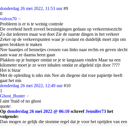
donderdag 26 mei 2022, 11:53 uur
#9
0
volvos70
Probleem is er is te weinig controle
De overheid heeft zoveel bezuinigingen gedaan op verkeerstoezicht
Zo dat iedereen maar wat doet Zie de raarste dingen in het verkeer
Zeker op de verkeerspunten waar je coulant en duidelijk moet zijn om
geen brokken te maken
Nee haantjes of hennetjes crossen van links naar rechts en geven slecht
aam waar ze daarna heen gaan
Plakken op je bumper omdat ze je te langzaam vinden Maar na een
kilometer moet je ze weer inhalen omdat ze afgeleid zijn door ????
Het is bizar
Met de opleiding is niks mis Nee als diegene dat roze papiertje heeft
gaat het mis
donderdag 26 mei 2022, 12:49 uur
#10
1
Ghost_Buster
I aint 'fraid of no ghost
quote:
Op
donderdag 26 mei 2022 @ 06:10
schreef
Jennifer73
het
volgende:
Dan mogen ze gelijk die stomme regel dat je voor het oprijden van een
rotonde richting naar links moet geven als je driekwart de rotonde over