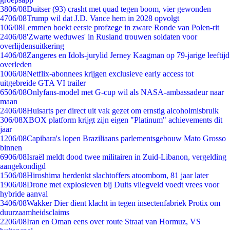
38
06/08
Duitser (93) crasht met quad tegen boom, vier gewonden
47
06/08
Trump wil dat J.D. Vance hem in 2028 opvolgt
1
06/08
Lemmen boekt eerste profzege in zware Ronde van Polen-rit
24
06/08
'Zwarte weduwes' in Rusland trouwen soldaten voor
overlijdensuitkering
14
06/08
Zangeres en Idols-jurylid Jerney Kaagman op 79-jarige leeftijd
overleden
10
06/08
Netflix-abonnees krijgen exclusieve early access tot
uitgebreide GTA VI trailer
65
06/08
Onlyfans-model met G-cup wil als NASA-ambassadeur naar
maan
24
06/08
Huisarts per direct uit vak gezet om ernstig alcoholmisbruik
3
06/08
XBOX platform krijgt zijn eigen "Platinum" achievements dit
jaar
12
06/08
Capibara's lopen Braziliaans parlementsgebouw Mato Grosso
binnen
69
06/08
Israël meldt dood twee militairen in Zuid-Libanon, vergelding
aangekondigd
15
06/08
Hiroshima herdenkt slachtoffers atoombom, 81 jaar later
19
06/08
Drone met explosieven bij Duits vliegveld voedt vrees voor
hybride aanval
34
06/08
Wakker Dier dient klacht in tegen insectenfabriek Protix om
duurzaamheidsclaims
22
06/08
Iran en Oman eens over route Straat van Hormuz, VS