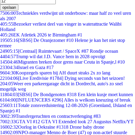
opslaan
75
06:00
Techniekles verdwijnt uit onderbouw: maar half zo veel uren
als 2007
4
05:55
Bezoeker verliest deel van vinger in waterattractie Walibi
Holland
4
05:26
EK Atletiek 2026 te Birmingham #1
195
05:16
[SBS6] De Oranjezomer #10 Helene je kan het niet stop
ermee
249
05:15
[Centraal] Ruimtevaart / SpaceX #87 Rondje oceaan
44
04:57
Trump wil dat J.D. Vance hem in 2028 opvolgt
145
04:46
Migranten breken door grens naar Ceuta in Spanje,l #10
233
04:34
Israel en Gaza #17
96
04:30
Koopzegels sparen bij AH duurt straks 2x zo lang
221
04:06
[Live Eredivisie #1784] Dying seconds van het seizoen!
2
04:05
Weer een parkeergarage dicht in Dordrecht, auto's zo snel
mogelijk weg
118
04:03
[SBS6] De Bondgenoten #318 Een klein kusje moet kunnen
61
04:00
[INFLUENCERS #296] Alles is welkom kneuzing of breuk
256
03:11
Totale zonsverduistering 12-08-2026 (Groenland, IJsland en
Spanje) #1
30
02:39
Transfergeruchten en contractverlenging #83
70
02:33
GTA VI #12 GTA VI Extended look 27 Augustus Netflix/YT
160
02:32
Oorlog in Oekraïne #1318 Drone baby drone
149
02:09
NPO-manager Menno de Boer (47) op non-actief stuurde