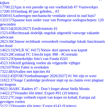
kijken
177
00:22
Ajax is een parodie op een voetbalclub #7 Vuurwerkjes
172
00:16
Vandaag 40 jaar geleden... #3
65
00:01
Aanbrengen mechanische ventilatie zinvol in oud huis?
13
23:57
Spaanse kust onder vuur van Portugese oorlogsschepen: 120
gewonden
38
23:54
[2026/2027] Eredivisietoto #1
15
23:43
Rechtszaak dodelijk ongeluk uitgesteld vanwege vakantie
advocaat
28
23:36
Chinese rechtbank veroordeelt voormalige lokale functionaris
tot dood
146
23:31
[WLR SC #417] Nieuw deel openen was kaputt
16
23:28
Centraal FC Utrecht topic #88 - #CorreiaIn
10
23:23
Opmerkelijke foto's van Funda #243
45
23:16
Jezelf gelukkig voelen als vrijgezelle vijftiger
19
23:07
Peter Faber is overleden
73
22:48
Afvallen met injecties #4
110
22:45
[FOK!Voetbalmanager 2026/2027] #1 We zijn er weer
118
22:37
Jonge Cambridge professor stapt op na claims over plagiaat
en leugens
90
22:36
ARC Raiders #7 - Don’t forget about Stella Montis
144
22:27
Verander één letter: Expert #91 (10 letters)
32
22:27
Congo verbiedt export van koper en kobalt, Europa zal
gevolgen voelen
51
22:23
Verander één letter: Expert #143 (9 letters)