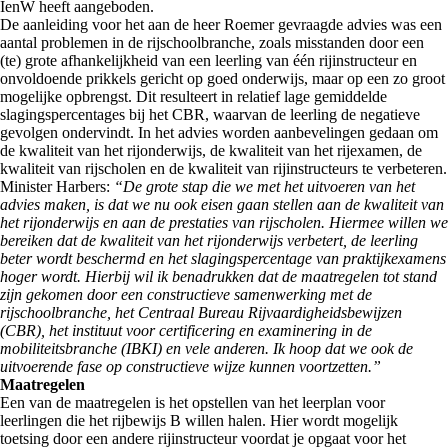
IenW heeft aangeboden.
De aanleiding voor het aan de heer Roemer gevraagde advies was een
aantal problemen in de rijschoolbranche, zoals misstanden door een
(te) grote afhankelijkheid van een leerling van één rijinstructeur en
onvoldoende prikkels gericht op goed onderwijs, maar op een zo groot
mogelijke opbrengst. Dit resulteert in relatief lage gemiddelde
slagingspercentages bij het CBR, waarvan de leerling de negatieve
gevolgen ondervindt. In het advies worden aanbevelingen gedaan om
de kwaliteit van het rijonderwijs, de kwaliteit van het rijexamen, de
kwaliteit van rijscholen en de kwaliteit van rijinstructeurs te verbeteren.
Minister Harbers:
“De grote stap die we met het uitvoeren van het
advies maken, is dat we nu ook eisen gaan stellen aan de kwaliteit van
het rijonderwijs en aan de prestaties van rijscholen. Hiermee willen we
bereiken dat de kwaliteit van het rijonderwijs verbetert, de leerling
beter wordt beschermd en het slagingspercentage van praktijkexamens
hoger wordt. Hierbij wil ik benadrukken dat de maatregelen tot stand
zijn gekomen door een constructieve samenwerking met de
rijschoolbranche, het Centraal Bureau Rijvaardigheidsbewijzen
(CBR), het instituut voor certificering en examinering in de
mobiliteitsbranche (IBKI) en vele anderen. Ik hoop dat we ook de
uitvoerende fase op constructieve wijze kunnen voortzetten.”
Maatregelen
Een van de maatregelen is het opstellen van het leerplan voor
leerlingen die het rijbewijs B willen halen. Hier wordt mogelijk
toetsing door een andere rijinstructeur voordat je opgaat voor het