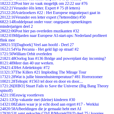
182
22:22
Post hier zo vaak mogelijk om 22:22 uur #76
16
22:21
Verander één letter. Expert # 75 (8 letters)
251
22:20
Asielzoekers #22 : Het Europese migratiepact gaat in
201
22:16
Verander een letter expert (7lettereditie) #50
68
22:14
Roddelpraat onder vuur: ongepaste opmerkingen
minderjarigen deel 2
280
22:06
Post hier pas overleden muzikanten #32
18
22:03
Miljarden naar Europese AI-start-ups: Nederland profiteert
flink mee
289
21:55
[Dagboek] Veel aan hoofd - Deel 27
161
21:54
Via Pecunia - Het geld ligt op straat! #2
17
21:50
William Orbit overleden
218
21:48
Oorlog Iran #136 Bridge and powerplant day incoming?
81
21:48
Meer dan 40 uur werken.
294
21:43
Het Atletiektopic #72
113
21:37
The Killers #21 Imploding The Mirage Tour
173
21:28
Wat is jullie binnenhuistemperatuur? #81 Horrorzomer
100
21:28
Teltopic #1563 tel door en door en door....
17
21:26
[HBO] Stuart Fails to Save the Universe (Big Bang Theory
spinoff)
42
21:19
Eeuwig voortleven
24
21:12
Op vakantie met (kleine) kinderen #30
143
21:08
Zaken waar je je echt dood aan ergert #17 - Werklui
248
20:58
Afbeeldingen die je gemaakt hebt met AI
179
20:53
Laatst gekochte CD/LP/MuziekDVD deel 75 | koopjes