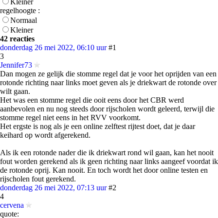
Kleiner
regelhoogte :
Normaal
Kleiner
42 reacties
donderdag 26 mei 2022, 06:10 uur
#1
3
Jennifer73
Dan mogen ze gelijk die stomme regel dat je voor het oprijden van een
rotonde richting naar links moet geven als je driekwart de rotonde over
wilt gaan.
Het was een stomme regel die ooit eens door het CBR werd
aanbevolen en nu nog steeds door rijscholen wordt geleerd, terwijl die
stomme regel niet eens in het RVV voorkomt.
Het ergste is nog als je een online zelftest rijtest doet, dat je daar
keihard op wordt afgerekend.
Als ik een rotonde nader die ik driekwart rond wil gaan, kan het nooit
fout worden gerekend als ik geen richting naar links aangeef voordat ik
de rotonde oprij. Kan nooit. En toch wordt het door online testen en
rijscholen fout gerekend.
donderdag 26 mei 2022, 07:13 uur
#2
4
cervena
quote: