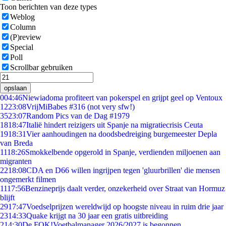
Toon berichten van deze types
Weblog
Column
(P)review
Special
Poll
Scrollbar gebruiken
opslaan
0
04:46
Niewiadoma profiteert van pokerspel en grijpt geel op Ventoux
12
23:08
VrijMiBabes #316 (not very sfw!)
35
23:07
Random Pics van de Dag #1979
18
18:47
Italië hindert reizigers uit Spanje na migratiecrisis Ceuta
19
18:31
Vier aanhoudingen na doodsbedreiging burgemeester Depla
van Breda
11
18:26
Smokkelbende opgerold in Spanje, verdienden miljoenen aan
migranten
22
18:08
CDA en D66 willen ingrijpen tegen 'gluurbrillen' die mensen
ongemerkt filmen
11
17:56
Benzineprijs daalt verder, onzekerheid over Straat van Hormuz
blijft
29
17:47
Voedselprijzen wereldwijd op hoogste niveau in ruim drie jaar
23
14:33
Quake krijgt na 30 jaar een gratis uitbreiding
2
14:30
De FOK!Voetbalmanager 2026/2027 is begonnen