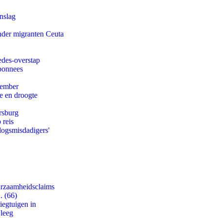
nslag
onder migranten Ceuta
edes-overstap
abonnees
tember
e en droogte
rsburg
 reis
logsmisdadigers'
uurzaamheidsclaims
. (66)
egtuigen in
 leeg