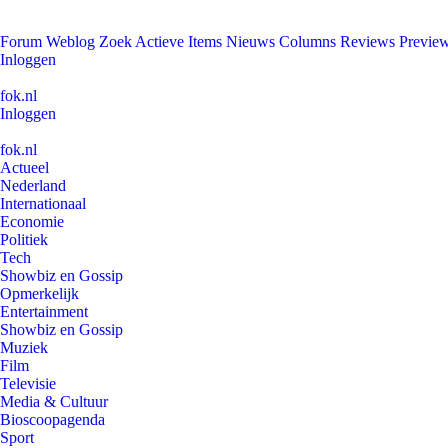
Forum
Weblog
Zoek
Actieve Items
Nieuws
Columns
Reviews
Previe
Inloggen
fok.nl
Inloggen
fok.nl
Actueel
Nederland
Internationaal
Economie
Politiek
Tech
Showbiz en Gossip
Opmerkelijk
Entertainment
Showbiz en Gossip
Muziek
Film
Televisie
Media & Cultuur
Bioscoopagenda
Sport