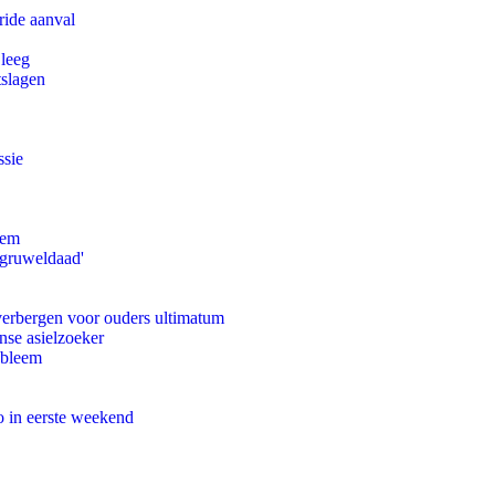
ride aanval
 leeg
tslagen
ssie
eem
'gruweldaad'
 verbergen voor ouders ultimatum
nse asielzoeker
obleem
o in eerste weekend