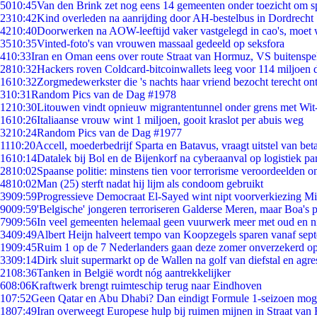
50
10:45
Van den Brink zet nog eens 14 gemeenten onder toezicht om s
23
10:42
Kind overleden na aanrijding door AH-bestelbus in Dordrecht
42
10:40
Doorwerken na AOW-leeftijd vaker vastgelegd in cao's, moet
35
10:35
Vinted-foto's van vrouwen massaal gedeeld op seksfora
4
10:33
Iran en Oman eens over route Straat van Hormuz, VS buitenspe
28
10:32
Hackers roven Coldcard-bitcoinwallets leeg voor 114 miljoen d
16
10:32
Zorgmedewerkster die 's nachts haar vriend bezocht terecht on
3
10:31
Random Pics van de Dag #1978
12
10:30
Litouwen vindt opnieuw migrantentunnel onder grens met Wit
16
10:26
Italiaanse vrouw wint 1 miljoen, gooit kraslot per abuis weg
32
10:24
Random Pics van de Dag #1977
11
10:20
Accell, moederbedrijf Sparta en Batavus, vraagt uitstel van bet
16
10:14
Datalek bij Bol en de Bijenkorf na cyberaanval op logistiek pa
28
10:02
Spaanse politie: minstens tien voor terrorisme veroordeelden 
48
10:02
Man (25) sterft nadat hij lijm als condoom gebruikt
39
09:59
Progressieve Democraat El-Sayed wint nipt voorverkiezing M
90
09:59
'Belgische' jongeren terroriseren Galderse Meren, maar Boa's 
79
09:56
In veel gemeenten helemaal geen vuurwerk meer met oud en 
34
09:49
Albert Heijn halveert tempo van Koopzegels sparen vanaf sep
19
09:45
Ruim 1 op de 7 Nederlanders gaan deze zomer onverzekerd op
33
09:14
Dirk sluit supermarkt op de Wallen na golf van diefstal en agre
21
08:36
Tanken in België wordt nóg aantrekkelijker
6
08:06
Kraftwerk brengt ruimteschip terug naar Eindhoven
1
07:52
Geen Qatar en Abu Dhabi? Dan eindigt Formule 1-seizoen moge
18
07:49
Iran overweegt Europese hulp bij ruimen mijnen in Straat va