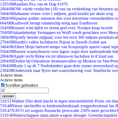
12
05/08
Random Pics van de Dag #1976
20
04/08
OM: vierde verdachte (18) vast op verdenking van beramen aa
16
04/08
Italiaanse vrouw wint 1 miljoen, gooit kraslot per abuis weg
28
04/08
Spaanse politie: minstens tien voor terrorisme veroordeelden 
6
04/08
Kraftwerk brengt ruimteschip terug naar Eindhoven
1
04/08
Reusser wint tijdrit en neemt geel over, Nooijen knap tweede
7
04/08
Vakantiekiekje Verstappen en Wolff voedt geruchten over Merc
18
04/08
Spotify bereikt mijlpaal, voor het eerst 300 miljoen premium-
27
04/08
Houthi's vallen luchthaven Najran in Saoedi-Arabië aan
34
04/08
Albert Heijn halveert tempo van Koopzegels sparen vanaf sep
55
04/08
Boeren waarschuwen voor lagere oogst door aanhoudende hitt
20
04/08
Apple vecht Britse eis tot inbouwen backdoor in iCloud aan
26
04/08
Doden bij Oekraïense droneaanvallen op Moskou en Sint-Pete
19
04/08
Ruim 1 op de 7 Nederlanders gaan deze zomer onverzekerd op
23
04/08
Onderzoek naar flyers met waarschuwing voor 'Israëlische oor
Actieve items
Actieve items
Scrollbar gebruiken
opslaan
3
10:51
Wakker Dier dient klacht in tegen insectenfabriek Protix om d
7
10:48
Nieuw slachtoffer in kindermisbruikzaak zorgprofessional Jan B
5
10:47
NAVO zet wegens Russische provocatie 250% meer gevechtsvli
15
10:46
Waterschappen slaan alarm wegens droogte: Gereedschapskist