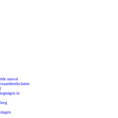
ride aanval
uurzaamheidsclaims
l
egtuigen in
 leeg
tslagen