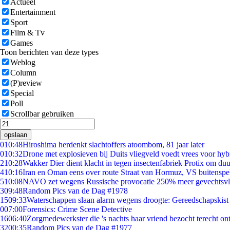
Actueel
Entertainment
Sport
Film & Tv
Games
Toon berichten van deze types
Weblog
Column
(P)review
Special
Poll
Scrollbar gebruiken
opslaan
0
10:48
Hiroshima herdenkt slachtoffers atoombom, 81 jaar later
0
10:32
Drone met explosieven bij Duits vliegveld voedt vrees voor hyb
2
10:28
Wakker Dier dient klacht in tegen insectenfabriek Protix om d
4
10:16
Iran en Oman eens over route Straat van Hormuz, VS buitenspe
5
10:08
NAVO zet wegens Russische provocatie 250% meer gevechtsvli
3
09:48
Random Pics van de Dag #1978
15
09:33
Waterschappen slaan alarm wegens droogte: Gereedschapskist
0
07:00
Forensics: Crime Scene Detective
16
06:40
Zorgmedewerkster die 's nachts haar vriend bezocht terecht on
32
00:35
Random Pics van de Dag #1977