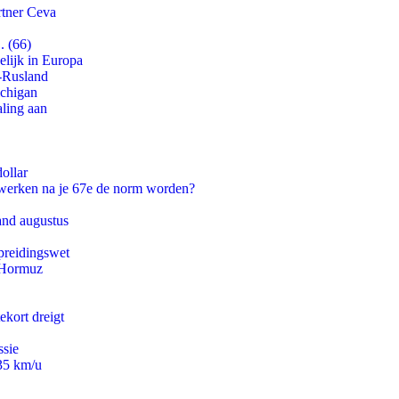
rtner Ceva
. (66)
lijk in Europa
-Rusland
ichigan
aling aan
ollar
 werken na je 67e de norm worden?
and augustus
preidingswet
n Hormuz
ekort dreigt
ssie
235 km/u