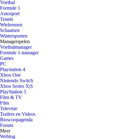
Voetbal
Formule 1
Autosport
Tennis
Wielrennen
Schaatsen
Wintersporten
Managerspelen
Voetbalmanager
Formule 1-manager
Games
PC
Playstation 4
Xbox One
Nintendo Switch
Xbox Series X|S
PlayStation 5
Film & TV
Film
Televisie
Trailers en Videos
Bioscoopagenda
Forum
Meer
Weblog