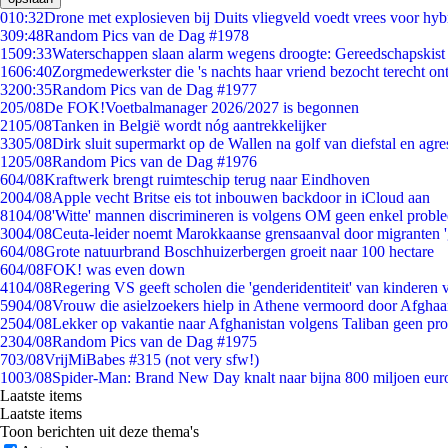
0
10:32
Drone met explosieven bij Duits vliegveld voedt vrees voor hyb
3
09:48
Random Pics van de Dag #1978
15
09:33
Waterschappen slaan alarm wegens droogte: Gereedschapskist
16
06:40
Zorgmedewerkster die 's nachts haar vriend bezocht terecht on
32
00:35
Random Pics van de Dag #1977
2
05/08
De FOK!Voetbalmanager 2026/2027 is begonnen
21
05/08
Tanken in België wordt nóg aantrekkelijker
33
05/08
Dirk sluit supermarkt op de Wallen na golf van diefstal en agre
12
05/08
Random Pics van de Dag #1976
6
04/08
Kraftwerk brengt ruimteschip terug naar Eindhoven
20
04/08
Apple vecht Britse eis tot inbouwen backdoor in iCloud aan
81
04/08
'Witte' mannen discrimineren is volgens OM geen enkel probl
30
04/08
Ceuta-leider noemt Marokkaanse grensaanval door migranten 
6
04/08
Grote natuurbrand Boschhuizerbergen groeit naar 100 hectare
6
04/08
FOK! was even down
41
04/08
Regering VS geeft scholen die 'genderidentiteit' van kinderen
59
04/08
Vrouw die asielzoekers hielp in Athene vermoord door Afghaa
25
04/08
Lekker op vakantie naar Afghanistan volgens Taliban geen pr
23
04/08
Random Pics van de Dag #1975
7
03/08
VrijMiBabes #315 (not very sfw!)
10
03/08
Spider-Man: Brand New Day knalt naar bijna 800 miljoen eur
Laatste items
Laatste items
Toon berichten uit deze thema's