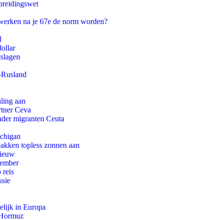
preidingswet
 werken na je 67e de norm worden?
l
ollar
tslagen
-Rusland
aling aan
rtner Ceva
onder migranten Ceuta
ichigan
pakken topless zonnen aan
nieuw
tember
 reis
ssie
lijk in Europa
n Hormuz