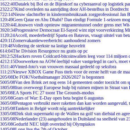
16
22:40
Datalek bij Bol en de Bijenkorf na cyberaanval op logistiek pa
23
22:27
Kind overleden na aanrijding door AH-bestelbus in Dordrecht
7
22:14
Nieuw slachtoffer in kindermisbruikzaak zorgprofessional Jan B
1
20:49
Geen Qatar en Abu Dhabi? Dan eindigt Formule 1-seizoen moge
12
20:44
Litouwen vindt opnieuw migrantentunnel onder grens met Wit
39
20:34
Progressieve Democraat El-Sayed wint nipt voorverkiezing M
11
20:24
Accell, moederbedrijf Sparta en Batavus, vraagt uitstel van bet
4
20:11
Zomervakantieweerbericht: aanhoudend zomers
1
19:48
Vollering de sterkste na lastige heuvelrit
6
14:04
The Division Resurgence nu gratis op pc
28
12:52
Hackers roven Coldcard-bitcoinwallets leeg voor 114 miljoen d
42
12:15
Doorwerken na AOW-leeftijd vaker vastgelegd in cao's, moet
35
11:40
Vinted-foto's van vrouwen massaal gedeeld op seksfora
1
11:21
Nieuwe XBOX Game Pass titels voor de eerste helft van de ma
2
05/08
De FOK!Voetbalmanager 2026/2027 is begonnen
50
05/08
Van den Brink zet nog eens 14 gemeenten onder toezicht om s
18
05/08
Iran overweegt Europese hulp bij ruimen mijnen in Straat va
3
05/08
EA Sports FC 27 toont The Grounds-modus
1
05/08
Gears of War: E-Day open beta begint 6 augustus
36
05/08
Pentagon verbruikt meer raketten dan kan worden aangevuld, t
21
05/08
Tanken in België wordt nóg aantrekkelijker
33
05/08
Dirk sluit supermarkt op de Wallen na golf van diefstal en agre
13
05/08
Nederlander (23) aangehouden in Duitsland na snelheid van 
3
05/08
Gedurfd NEC blijft overeind bij Olympiakos
14
05/08
Long live the 7th of October