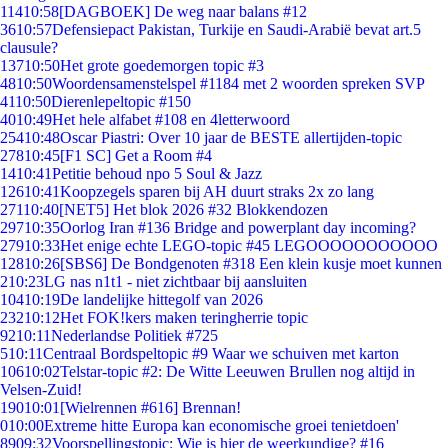
114
10:58
[DAGBOEK] De weg naar balans #12
36
10:57
Defensiepact Pakistan, Turkije en Saudi-Arabië bevat art.5
clausule?
137
10:50
Het grote goedemorgen topic #3
48
10:50
Woordensamenstelspel #1184 met 2 woorden spreken SVP
41
10:50
Dierenlepeltopic #150
40
10:49
Het hele alfabet #108 en 4letterwoord
254
10:48
Oscar Piastri: Over 10 jaar de BESTE allertijden-topic
278
10:45
[F1 SC] Get a Room #4
14
10:41
Petitie behoud npo 5 Soul & Jazz
126
10:41
Koopzegels sparen bij AH duurt straks 2x zo lang
271
10:40
[NET5] Het blok 2026 #32 Blokkendozen
297
10:35
Oorlog Iran #136 Bridge and powerplant day incoming?
279
10:33
Het enige echte LEGO-topic #45 LEGOOOOOOOOOOO
128
10:26
[SBS6] De Bondgenoten #318 Een klein kusje moet kunnen
2
10:23
LG nas n1t1 - niet zichtbaar bij aansluiten
104
10:19
De landelijke hittegolf van 2026
232
10:12
Het FOK!kers maken teringherrie topic
92
10:11
Nederlandse Politiek #725
5
10:11
Centraal Bordspeltopic #9 Waar we schuiven met karton
106
10:02
Telstar-topic #2: De Witte Leeuwen Brullen nog altijd in
Velsen-Zuid!
190
10:01
[Wielrennen #616] Brennan!
0
10:00
Extreme hitte Europa kan economische groei tenietdoen'
89
09:32
Voorspellingstopic: Wie is hier de weerkundige? #16