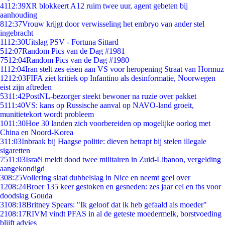
41
12:39
XR blokkeert A12 ruim twee uur, agent gebeten bij
aanhouding
8
12:37
Vrouw krijgt door verwisseling het embryo van ander stel
ingebracht
11
12:30
Uitslag PSV - Fortuna Sittard
5
12:07
Random Pics van de Dag #1981
75
12:04
Random Pics van de Dag #1980
11
12:04
Iran stelt zes eisen aan VS voor heropening Straat van Hormuz
12
12:03
FIFA ziet kritiek op Infantino als desinformatie, Noorwegen
eist zijn aftreden
53
11:42
PostNL-bezorger steekt bewoner na ruzie over pakket
51
11:40
VS: kans op Russische aanval op NAVO-land groeit,
munitietekort wordt probleem
10
11:30
Hoe 30 landen zich voorbereiden op mogelijke oorlog met
China en Noord-Korea
3
11:03
Inbraak bij Haagse politie: dieven betrapt bij stelen illegale
sigaretten
75
11:03
Israël meldt dood twee militairen in Zuid-Libanon, vergelding
aangekondigd
3
08:25
Vollering slaat dubbelslag in Nice en neemt geel over
12
08:24
Broer 135 keer gestoken en gesneden: zes jaar cel en tbs voor
doodslag Gouda
31
08:18
Britney Spears: "Ik geloof dat ik heb gefaald als moeder"
21
08:17
RIVM vindt PFAS in al de geteste moedermelk, borstvoeding
blijft advies