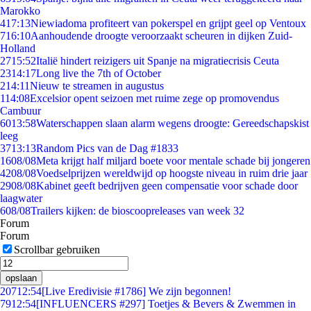
Marokko
4
17:13
Niewiadoma profiteert van pokerspel en grijpt geel op Ventoux
7
16:10
Aanhoudende droogte veroorzaakt scheuren in dijken Zuid-
Holland
27
15:52
Italië hindert reizigers uit Spanje na migratiecrisis Ceuta
23
14:17
Long live the 7th of October
2
14:11
Nieuw te streamen in augustus
1
14:08
Excelsior opent seizoen met ruime zege op promovendus
Cambuur
60
13:58
Waterschappen slaan alarm wegens droogte: Gereedschapskist
leeg
37
13:13
Random Pics van de Dag #1833
16
08/08
Meta krijgt half miljard boete voor mentale schade bij jongeren
42
08/08
Voedselprijzen wereldwijd op hoogste niveau in ruim drie jaar
29
08/08
Kabinet geeft bedrijven geen compensatie voor schade door
laagwater
6
08/08
Trailers kijken: de bioscoopreleases van week 32
Forum
Forum
Scrollbar gebruiken
opslaan
207
12:54
[Live Eredivisie #1786] We zijn begonnen!
79
12:54
[INFLUENCERS #297] Toetjes & Bevers & Zwemmen in