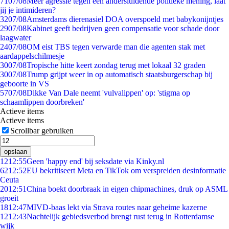
71
07/08
Meer agressie tegen een andersluidende politieke mening, laat
jij je intimideren?
32
07/08
Amsterdams dierenasiel DOA overspoeld met babykonijntjes
29
07/08
Kabinet geeft bedrijven geen compensatie voor schade door
laagwater
24
07/08
OM eist TBS tegen verwarde man die agenten stak met
aardappelschilmesje
30
07/08
Tropische hitte keert zondag terug met lokaal 32 graden
30
07/08
Trump grijpt weer in op automatisch staatsburgerschap bij
geboorte in VS
57
07/08
Dikke Van Dale neemt 'vulvalippen' op: 'stigma op
schaamlippen doorbreken'
Actieve items
Actieve items
Scrollbar gebruiken
opslaan
12
12:55
Geen 'happy end' bij seksdate via Kinky.nl
62
12:52
EU bekritiseert Meta en TikTok om verspreiden desinformatie
Ceuta
20
12:51
China boekt doorbraak in eigen chipmachines, druk op ASML
groeit
18
12:47
MIVD-baas lekt via Strava routes naar geheime kazerne
12
12:43
Nachtelijk gebiedsverbod brengt rust terug in Rotterdamse
wijk