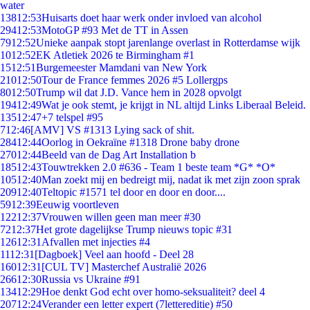
water
138
12:53
Huisarts doet haar werk onder invloed van alcohol
294
12:53
MotoGP #93 Met de TT in Assen
79
12:52
Unieke aanpak stopt jarenlange overlast in Rotterdamse wijk
10
12:52
EK Atletiek 2026 te Birmingham #1
15
12:51
Burgemeester Mamdani van New York
210
12:50
Tour de France femmes 2026 #5 Lollergps
80
12:50
Trump wil dat J.D. Vance hem in 2028 opvolgt
194
12:49
Wat je ook stemt, je krijgt in NL altijd Links Liberaal Beleid.
135
12:47
+7 telspel #95
7
12:46
[AMV] VS #1313 Lying sack of shit.
284
12:44
Oorlog in Oekraïne #1318 Drone baby drone
270
12:44
Beeld van de Dag Art Installation b
185
12:43
Touwtrekken 2.0 #636 - Team 1 beste team *G* *O*
105
12:40
Man zoekt mij en bedreigt mij, nadat ik met zijn zoon sprak
209
12:40
Teltopic #1571 tel door en door en door....
59
12:39
Eeuwig voortleven
122
12:37
Vrouwen willen geen man meer #30
72
12:37
Het grote dagelijkse Trump nieuws topic #31
126
12:31
Afvallen met injecties #4
11
12:31
[Dagboek] Veel aan hoofd - Deel 28
160
12:31
[CUL TV] Masterchef Australië 2026
266
12:30
Russia vs Ukraine #91
134
12:29
Hoe denkt God echt over homo-seksualiteit? deel 4
207
12:24
Verander een letter expert (7lettereditie) #50