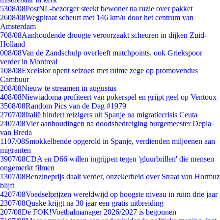
53
08/08
PostNL-bezorger steekt bewoner na ruzie over pakket
26
08/08
Wegpiraat scheurt met 146 km/u door het centrum van
Amsterdam
7
08/08
Aanhoudende droogte veroorzaakt scheuren in dijken Zuid-
Holland
0
08/08
Van de Zandschulp overleeft matchpoints, ook Griekspoor
verder in Montreal
1
08/08
Excelsior opent seizoen met ruime zege op promovendus
Cambuur
2
08/08
Nieuw te streamen in augustus
4
08/08
Niewiadoma profiteert van pokerspel en grijpt geel op Ventoux
35
08/08
Random Pics van de Dag #1979
27
07/08
Italië hindert reizigers uit Spanje na migratiecrisis Ceuta
24
07/08
Vier aanhoudingen na doodsbedreiging burgemeester Depla
van Breda
11
07/08
Smokkelbende opgerold in Spanje, verdienden miljoenen aan
migranten
39
07/08
CDA en D66 willen ingrijpen tegen 'gluurbrillen' die mensen
ongemerkt filmen
13
07/08
Benzineprijs daalt verder, onzekerheid over Straat van Hormuz
blijft
42
07/08
Voedselprijzen wereldwijd op hoogste niveau in ruim drie jaar
23
07/08
Quake krijgt na 30 jaar een gratis uitbreiding
2
07/08
De FOK!Voetbalmanager 2026/2027 is begonnen