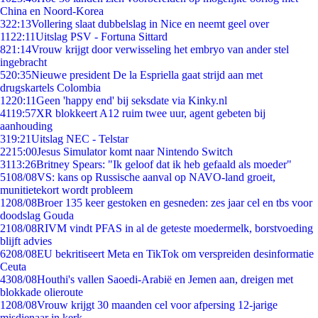
China en Noord-Korea
3
22:13
Vollering slaat dubbelslag in Nice en neemt geel over
11
22:11
Uitslag PSV - Fortuna Sittard
8
21:14
Vrouw krijgt door verwisseling het embryo van ander stel
ingebracht
5
20:35
Nieuwe president De la Espriella gaat strijd aan met
drugskartels Colombia
12
20:11
Geen 'happy end' bij seksdate via Kinky.nl
41
19:57
XR blokkeert A12 ruim twee uur, agent gebeten bij
aanhouding
3
19:21
Uitslag NEC - Telstar
22
15:00
Jesus Simulator komt naar Nintendo Switch
31
13:26
Britney Spears: "Ik geloof dat ik heb gefaald als moeder"
51
08/08
VS: kans op Russische aanval op NAVO-land groeit,
munitietekort wordt probleem
12
08/08
Broer 135 keer gestoken en gesneden: zes jaar cel en tbs voor
doodslag Gouda
21
08/08
RIVM vindt PFAS in al de geteste moedermelk, borstvoeding
blijft advies
62
08/08
EU bekritiseert Meta en TikTok om verspreiden desinformatie
Ceuta
43
08/08
Houthi's vallen Saoedi-Arabië en Jemen aan, dreigen met
blokkade olieroute
12
08/08
Vrouw krijgt 30 maanden cel voor afpersing 12-jarige
misdienaar in kerk