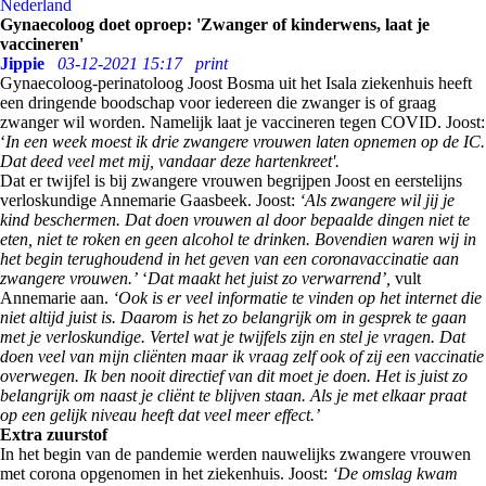
Nederland
Gynaecoloog doet oproep: 'Zwanger of kinderwens, laat je
vaccineren'
Jippie
03-12-2021 15:17
print
Gynaecoloog-perinatoloog Joost Bosma uit het Isala ziekenhuis heeft
een dringende boodschap voor iedereen die zwanger is of graag
zwanger wil worden. Namelijk laat je vaccineren tegen COVID. Joost:
‘
In een week moest ik drie zwangere vrouwen laten opnemen op de IC.
Dat deed veel met mij, vandaar deze hartenkreet'.
Dat er twijfel is bij zwangere vrouwen begrijpen Joost en eerstelijns
verloskundige Annemarie Gaasbeek. Joost:
‘Als zwangere wil jij je
kind beschermen. Dat doen vrouwen al door bepaalde dingen niet te
eten, niet te roken en geen alcohol te drinken. Bovendien waren wij in
het begin terughoudend in het geven van een coronavaccinatie aan
zwangere vrouwen.’
‘
Dat maakt het juist zo verwarrend’,
vult
Annemarie aan.
‘Ook is er veel informatie te vinden op het internet die
niet altijd juist is. Daarom is het zo belangrijk om in gesprek te gaan
met je verloskundige. Vertel wat je twijfels zijn en stel je vragen. Dat
doen veel van mijn cliënten maar ik vraag zelf ook of zij een vaccinatie
overwegen. Ik ben nooit directief van dit moet je doen. Het is juist zo
belangrijk om naast je cliënt te blijven staan. Als je met elkaar praat
op een gelijk niveau heeft dat veel meer effect.’
Extra zuurstof
In het begin van de pandemie werden nauwelijks zwangere vrouwen
met corona opgenomen in het ziekenhuis. Joost:
‘De omslag kwam