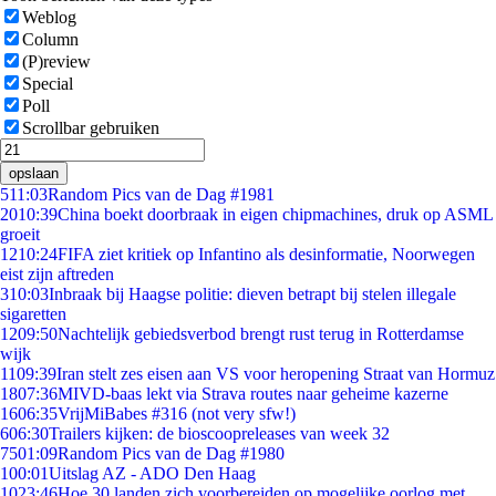
Weblog
Column
(P)review
Special
Poll
Scrollbar gebruiken
opslaan
5
11:03
Random Pics van de Dag #1981
20
10:39
China boekt doorbraak in eigen chipmachines, druk op ASML
groeit
12
10:24
FIFA ziet kritiek op Infantino als desinformatie, Noorwegen
eist zijn aftreden
3
10:03
Inbraak bij Haagse politie: dieven betrapt bij stelen illegale
sigaretten
12
09:50
Nachtelijk gebiedsverbod brengt rust terug in Rotterdamse
wijk
11
09:39
Iran stelt zes eisen aan VS voor heropening Straat van Hormuz
18
07:36
MIVD-baas lekt via Strava routes naar geheime kazerne
16
06:35
VrijMiBabes #316 (not very sfw!)
6
06:30
Trailers kijken: de bioscoopreleases van week 32
75
01:09
Random Pics van de Dag #1980
1
00:01
Uitslag AZ - ADO Den Haag
10
23:46
Hoe 30 landen zich voorbereiden op mogelijke oorlog met