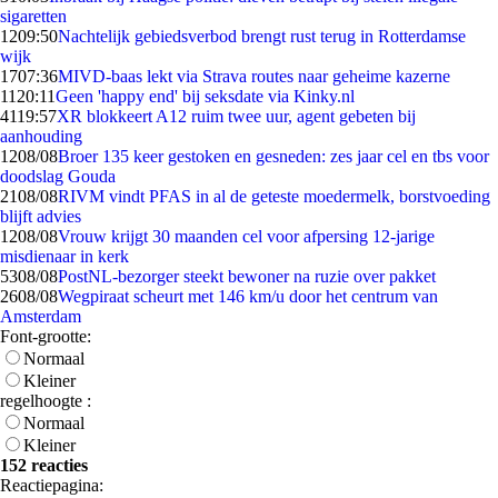
sigaretten
12
09:50
Nachtelijk gebiedsverbod brengt rust terug in Rotterdamse
wijk
17
07:36
MIVD-baas lekt via Strava routes naar geheime kazerne
11
20:11
Geen 'happy end' bij seksdate via Kinky.nl
41
19:57
XR blokkeert A12 ruim twee uur, agent gebeten bij
aanhouding
12
08/08
Broer 135 keer gestoken en gesneden: zes jaar cel en tbs voor
doodslag Gouda
21
08/08
RIVM vindt PFAS in al de geteste moedermelk, borstvoeding
blijft advies
12
08/08
Vrouw krijgt 30 maanden cel voor afpersing 12-jarige
misdienaar in kerk
53
08/08
PostNL-bezorger steekt bewoner na ruzie over pakket
26
08/08
Wegpiraat scheurt met 146 km/u door het centrum van
Amsterdam
Font-grootte:
Normaal
Kleiner
regelhoogte :
Normaal
Kleiner
152 reacties
Reactiepagina: