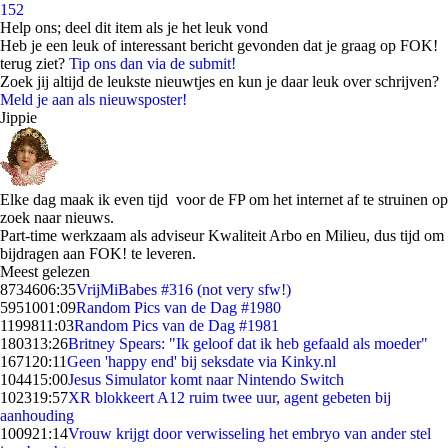
152
Help ons; deel dit item als je het leuk vond
Heb je een leuk of interessant bericht gevonden dat je graag op FOK!
terug ziet?
Tip ons dan via de submit!
Zoek jij altijd de leukste nieuwtjes en kun je daar leuk over schrijven?
Meld je aan als nieuwsposter!
Jippie
Elke dag maak ik even tijd voor de FP om het internet af te struinen op
zoek naar nieuws.
Part-time werkzaam als adviseur Kwaliteit Arbo en Milieu, dus tijd om
bijdragen aan FOK! te leveren.
Meest gelezen
87346
06:35
VrijMiBabes #316 (not very sfw!)
59510
01:09
Random Pics van de Dag #1980
11998
11:03
Random Pics van de Dag #1981
1803
13:26
Britney Spears: "Ik geloof dat ik heb gefaald als moeder"
1671
20:11
Geen 'happy end' bij seksdate via Kinky.nl
1044
15:00
Jesus Simulator komt naar Nintendo Switch
1023
19:57
XR blokkeert A12 ruim twee uur, agent gebeten bij
aanhouding
1009
21:14
Vrouw krijgt door verwisseling het embryo van ander stel