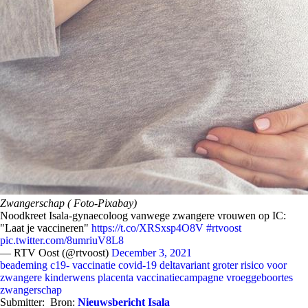
Zwangerschap ( Foto-Pixabay)
Noodkreet Isala-gynaecoloog vanwege zwangere vrouwen op IC:
"Laat je vaccineren"
https://t.co/XRSxsp4O8V
#rtvoost
pic.twitter.com/8umriuV8L8
— RTV Oost (@rtvoost)
December 3, 2021
beademing
c19- vaccinatie
covid-19
deltavariant
groter risico voor
zwangere
kinderwens
placenta
vaccinatiecampagne
vroeggeboortes
zwangerschap
Submitter:
Bron:
Nieuwsbericht Isala