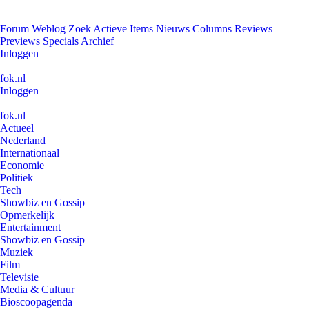
Forum
Weblog
Zoek
Actieve Items
Nieuws
Columns
Reviews
Previews
Specials
Archief
Inloggen
fok.nl
Inloggen
fok.nl
Actueel
Nederland
Internationaal
Economie
Politiek
Tech
Showbiz en Gossip
Opmerkelijk
Entertainment
Showbiz en Gossip
Muziek
Film
Televisie
Media & Cultuur
Bioscoopagenda