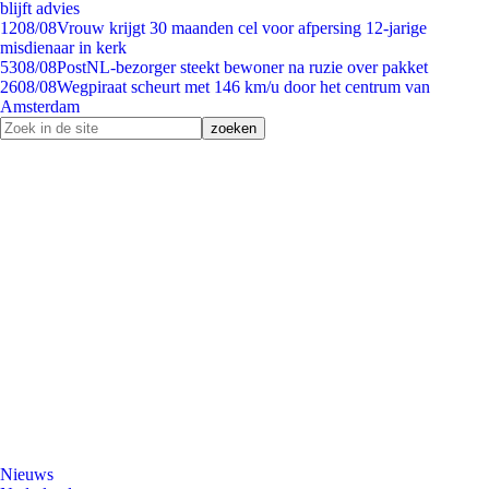
blijft advies
12
08/08
Vrouw krijgt 30 maanden cel voor afpersing 12-jarige
misdienaar in kerk
53
08/08
PostNL-bezorger steekt bewoner na ruzie over pakket
26
08/08
Wegpiraat scheurt met 146 km/u door het centrum van
Amsterdam
Nieuws