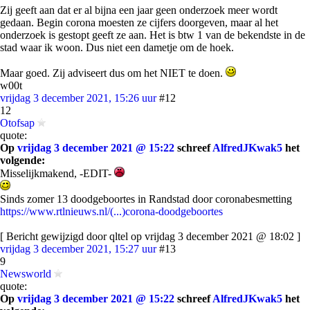
Zij geeft aan dat er al bijna een jaar geen onderzoek meer wordt
gedaan. Begin corona moesten ze cijfers doorgeven, maar al het
onderzoek is gestopt geeft ze aan. Het is btw 1 van de bekendste in de
stad waar ik woon. Dus niet een dametje om de hoek.
Maar goed. Zij adviseert dus om het NIET te doen.
w00t
vrijdag 3 december 2021, 15:26 uur
#12
12
Otofsap
quote:
Op
vrijdag 3 december 2021 @ 15:22
schreef
AlfredJKwak5
het
volgende:
Misselijkmakend, -EDIT-
Sinds zomer 13 doodgeboortes in Randstad door coronabesmetting
https://www.rtlnieuws.nl/(...)corona-doodgeboortes
[ Bericht gewijzigd door qltel op vrijdag 3 december 2021 @ 18:02 ]
vrijdag 3 december 2021, 15:27 uur
#13
9
Newsworld
quote:
Op
vrijdag 3 december 2021 @ 15:22
schreef
AlfredJKwak5
het