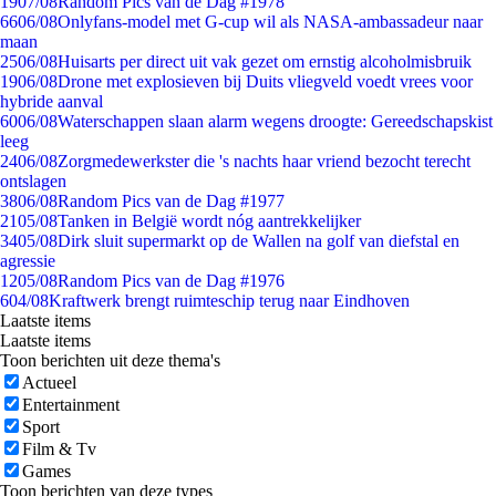
19
07/08
Random Pics van de Dag #1978
66
06/08
Onlyfans-model met G-cup wil als NASA-ambassadeur naar
maan
25
06/08
Huisarts per direct uit vak gezet om ernstig alcoholmisbruik
19
06/08
Drone met explosieven bij Duits vliegveld voedt vrees voor
hybride aanval
60
06/08
Waterschappen slaan alarm wegens droogte: Gereedschapskist
leeg
24
06/08
Zorgmedewerkster die 's nachts haar vriend bezocht terecht
ontslagen
38
06/08
Random Pics van de Dag #1977
21
05/08
Tanken in België wordt nóg aantrekkelijker
34
05/08
Dirk sluit supermarkt op de Wallen na golf van diefstal en
agressie
12
05/08
Random Pics van de Dag #1976
6
04/08
Kraftwerk brengt ruimteschip terug naar Eindhoven
Laatste items
Laatste items
Toon berichten uit deze thema's
Actueel
Entertainment
Sport
Film & Tv
Games
Toon berichten van deze types