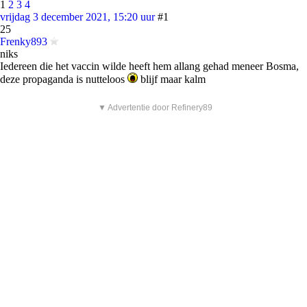
1
2
3
4
vrijdag 3 december 2021, 15:20 uur
#1
25
Frenky893
niks
Iedereen die het vaccin wilde heeft hem allang gehad meneer Bosma,
deze propaganda is nutteloos
blijf maar kalm
▼ Advertentie door Refinery89