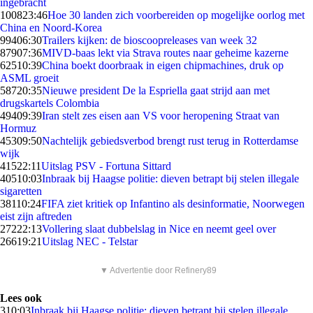
ingebracht
1008
23:46
Hoe 30 landen zich voorbereiden op mogelijke oorlog met
China en Noord-Korea
994
06:30
Trailers kijken: de bioscoopreleases van week 32
879
07:36
MIVD-baas lekt via Strava routes naar geheime kazerne
625
10:39
China boekt doorbraak in eigen chipmachines, druk op
ASML groeit
587
20:35
Nieuwe president De la Espriella gaat strijd aan met
drugskartels Colombia
494
09:39
Iran stelt zes eisen aan VS voor heropening Straat van
Hormuz
453
09:50
Nachtelijk gebiedsverbod brengt rust terug in Rotterdamse
wijk
415
22:11
Uitslag PSV - Fortuna Sittard
405
10:03
Inbraak bij Haagse politie: dieven betrapt bij stelen illegale
sigaretten
381
10:24
FIFA ziet kritiek op Infantino als desinformatie, Noorwegen
eist zijn aftreden
272
22:13
Vollering slaat dubbelslag in Nice en neemt geel over
266
19:21
Uitslag NEC - Telstar
▼ Advertentie door Refinery89
Lees ook
3
10:03
Inbraak bij Haagse politie: dieven betrapt bij stelen illegale