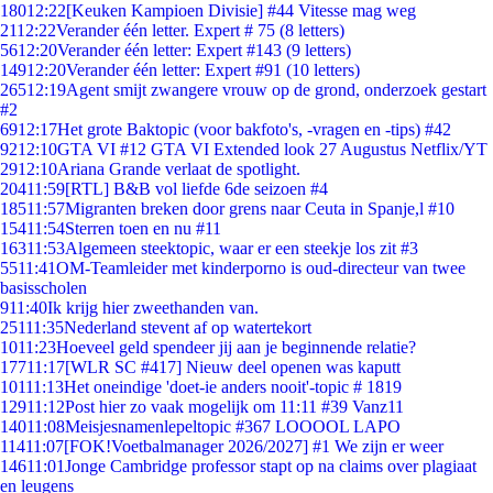
180
12:22
[Keuken Kampioen Divisie] #44 Vitesse mag weg
21
12:22
Verander één letter. Expert # 75 (8 letters)
56
12:20
Verander één letter: Expert #143 (9 letters)
149
12:20
Verander één letter: Expert #91 (10 letters)
265
12:19
Agent smijt zwangere vrouw op de grond, onderzoek gestart
#2
69
12:17
Het grote Baktopic (voor bakfoto's, -vragen en -tips) #42
92
12:10
GTA VI #12 GTA VI Extended look 27 Augustus Netflix/YT
29
12:10
Ariana Grande verlaat de spotlight.
204
11:59
[RTL] B&B vol liefde 6de seizoen #4
185
11:57
Migranten breken door grens naar Ceuta in Spanje,l #10
154
11:54
Sterren toen en nu #11
163
11:53
Algemeen steektopic, waar er een steekje los zit #3
55
11:41
OM-Teamleider met kinderporno is oud-directeur van twee
basisscholen
9
11:40
Ik krijg hier zweethanden van.
251
11:35
Nederland stevent af op watertekort
10
11:23
Hoeveel geld spendeer jij aan je beginnende relatie?
177
11:17
[WLR SC #417] Nieuw deel openen was kaputt
101
11:13
Het oneindige 'doet-ie anders nooit'-topic # 1819
129
11:12
Post hier zo vaak mogelijk om 11:11 #39 Vanz11
140
11:08
Meisjesnamenlepeltopic #367 LOOOOL LAPO
114
11:07
[FOK!Voetbalmanager 2026/2027] #1 We zijn er weer
146
11:01
Jonge Cambridge professor stapt op na claims over plagiaat
en leugens