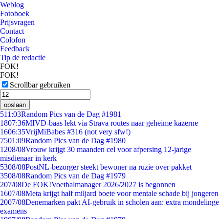
Weblog
Fotoboek
Prijsvragen
Contact
Colofon
Feedback
Tip de redactie
FOK!
FOK!
Scrollbar gebruiken
opslaan
5
11:03
Random Pics van de Dag #1981
18
07:36
MIVD-baas lekt via Strava routes naar geheime kazerne
16
06:35
VrijMiBabes #316 (not very sfw!)
75
01:09
Random Pics van de Dag #1980
12
08/08
Vrouw krijgt 30 maanden cel voor afpersing 12-jarige
misdienaar in kerk
53
08/08
PostNL-bezorger steekt bewoner na ruzie over pakket
35
08/08
Random Pics van de Dag #1979
2
07/08
De FOK!Voetbalmanager 2026/2027 is begonnen
16
07/08
Meta krijgt half miljard boete voor mentale schade bij jongeren
20
07/08
Denemarken pakt AI-gebruik in scholen aan: extra mondelinge
examens