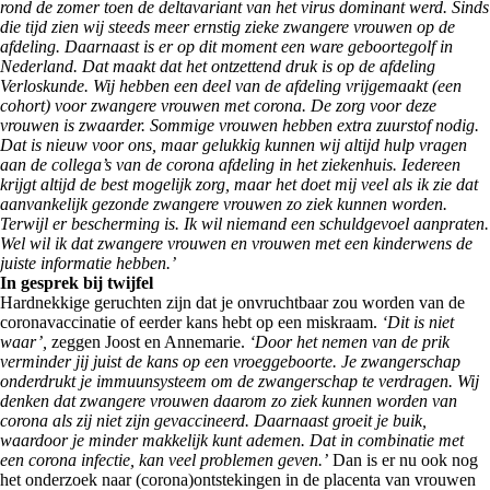
rond de zomer toen de deltavariant van het virus dominant werd. Sinds
die tijd zien wij steeds meer ernstig zieke zwangere vrouwen op de
afdeling. Daarnaast is er op dit moment een ware geboortegolf in
Nederland. Dat maakt dat het ontzettend druk is op de afdeling
Verloskunde. Wij hebben een deel van de afdeling vrijgemaakt (een
cohort) voor zwangere vrouwen met corona. De zorg voor deze
vrouwen is zwaarder. Sommige vrouwen hebben extra zuurstof nodig.
Dat is nieuw voor ons, maar gelukkig kunnen wij altijd hulp vragen
aan de collega’s van de corona afdeling in het ziekenhuis. Iedereen
krijgt altijd de best mogelijk zorg, maar het doet mij veel als ik zie dat
aanvankelijk gezonde zwangere vrouwen zo ziek kunnen worden.
Terwijl er bescherming is. Ik wil niemand een schuldgevoel aanpraten.
Wel wil ik dat zwangere vrouwen en vrouwen met een kinderwens de
juiste informatie hebben.’
In gesprek bij twijfel
Hardnekkige geruchten zijn dat je onvruchtbaar zou worden van de
coronavaccinatie of eerder kans hebt op een miskraam.
‘Dit is niet
waar’,
zeggen Joost en Annemarie.
‘Door het nemen van de prik
verminder jij juist de kans op een vroeggeboorte. Je zwangerschap
onderdrukt je immuunsysteem om de zwangerschap te verdragen. Wij
denken dat zwangere vrouwen daarom zo ziek kunnen worden van
corona als zij niet zijn gevaccineerd. Daarnaast groeit je buik,
waardoor je minder makkelijk kunt ademen. Dat in combinatie met
een corona infectie, kan veel problemen geven.’
Dan is er nu ook nog
het onderzoek naar (corona)ontstekingen in de placenta van vrouwen