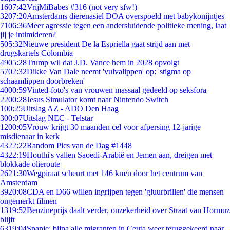
16
07:42
VrijMiBabes #316 (not very sfw!)
32
07:20
Amsterdams dierenasiel DOA overspoeld met babykonijntjes
71
06:36
Meer agressie tegen een andersluidende politieke mening, laat
jij je intimideren?
5
05:32
Nieuwe president De la Espriella gaat strijd aan met
drugskartels Colombia
49
05:28
Trump wil dat J.D. Vance hem in 2028 opvolgt
57
02:32
Dikke Van Dale neemt 'vulvalippen' op: 'stigma op
schaamlippen doorbreken'
40
00:59
Vinted-foto's van vrouwen massaal gedeeld op seksfora
22
00:28
Jesus Simulator komt naar Nintendo Switch
1
00:25
Uitslag AZ - ADO Den Haag
3
00:07
Uitslag NEC - Telstar
12
00:05
Vrouw krijgt 30 maanden cel voor afpersing 12-jarige
misdienaar in kerk
43
22:22
Random Pics van de Dag #1448
43
22:19
Houthi's vallen Saoedi-Arabië en Jemen aan, dreigen met
blokkade olieroute
26
21:30
Wegpiraat scheurt met 146 km/u door het centrum van
Amsterdam
39
20:08
CDA en D66 willen ingrijpen tegen 'gluurbrillen' die mensen
ongemerkt filmen
13
19:52
Benzineprijs daalt verder, onzekerheid over Straat van Hormuz
blijft
63
19:04
Spanje: bijna alle migranten in Ceuta weer teruggekeerd naar