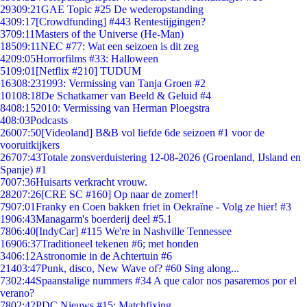
293
09:21
GAE Topic #25 De wederopstanding
43
09:17
[Crowdfunding] #443 Rentestijgingen?
37
09:11
Masters of the Universe (He-Man)
185
09:11
NEC #77: Wat een seizoen is dit zeg
42
09:05
Horrorfilms #33: Halloween
51
09:01
[Netflix #210] TUDUM
163
08:23
1993: Vermissing van Tanja Groen #2
101
08:18
De Schatkamer van Beeld & Geluid #4
84
08:15
2010: Vermissing van Herman Ploegstra
4
08:03
Podcasts
260
07:50
[Videoland] B&B vol liefde 6de seizoen #1 voor de
vooruitkijkers
267
07:43
Totale zonsverduistering 12-08-2026 (Groenland, IJsland en
Spanje) #1
70
07:36
Huisarts verkracht vrouw.
282
07:26
[CRE SC #160] Op naar de zomer!!
79
07:01
Franky en Coen bakken friet in Oekraïne - Volg ze hier! #3
19
06:43
Managarm's boerderij deel #5.1
78
06:40
[IndyCar] #115 We're in Nashville Tennessee
169
06:37
Traditioneel tekenen #6; met honden
34
06:12
Astronomie in de Achtertuin #6
214
03:47
Punk, disco, New Wave of? #60 Sing along...
73
02:44
Spaanstalige nummers #34 A que calor nos pasaremos por el
verano?
78
02:42
PDC Nieuws #15: Matchfixing