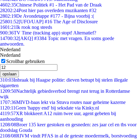
46
02:35
Chinese Politiek #1 - Het Pad van de Draak
282
02:24
Post hier pas overleden muzikanten #32
28
02:19
De Avondetappe #177 - Bijna voorbij :(
258
01:52
[UFO/UAP] #16 The Age of Disclosure
16
01:21
Ik rook nog steeds
9
00:36
TV Time (tracking app) stopt! Alternatief?
147
00:32
[AKQ] #3384 Topic met vragen. En soms goede
antwoorden.
Nederland
Nederland
Scrollbar gebruiken
opslaan
3
10:03
Inbraak bij Haagse politie: dieven betrapt bij stelen illegale
sigaretten
12
09:50
Nachtelijk gebiedsverbod brengt rust terug in Rotterdamse
wijk
17
07:36
MIVD-baas lekt via Strava routes naar geheime kazerne
11
20:11
Geen 'happy end' bij seksdate via Kinky.nl
41
19:57
XR blokkeert A12 ruim twee uur, agent gebeten bij
aanhouding
12
08/08
Broer 135 keer gestoken en gesneden: zes jaar cel en tbs voor
doodslag Gouda
21
08/08
RIVM vindt PFAS in al de geteste moedermelk, borstvoeding