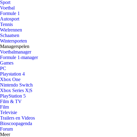
Sport
Voetbal
Formule 1
Autosport
Tennis
Wielrennen
Schaatsen
Wintersporten
Managerspelen
Voetbalmanager
Formule 1-manager
Games
PC
Playstation 4
Xbox One
Nintendo Switch
Xbox Series X|S
PlayStation 5
Film & TV
Film
Televisie
Trailers en Videos
Bioscoopagenda
Forum
Meer