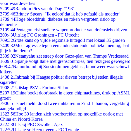
voor waardeverlies
52
09:49
Random Pics van de Dag #1981
37
09:46
Britney Spears: "Ik geloof dat ik heb gefaald als moeder"
17
09:44
Hoge bloeddruk, diabetes en roken vergroten risico op
dementie
21
09:44
Pentagon eist snellere wapenproductie van defensiebedrijven
2
09:43
Uitslag FC Groningen - FC Utrecht
7
09:32
Grote kans op vijfde regionale hittegolf met lokaal 35 graden
74
09:32
Meer agressie tegen een andersluidende politieke mening, laat
jij je intimideren?
33
09:02
Netanyahu zet streep door Gaza-plan van Trumps Vredesraad
16
09:01
Spanje volgt Italië met grenscontroles, tien reizigers geweigerd
6
08:42
Natuurbrand bij Soesterduinen geblust, brandweer waarschuwt
kijkers
14
08:21
Inbraak bij Haagse politie: dieven betrapt bij stelen illegale
sigaretten
19
08:21
Uitslag PSV - Fortuna Sittard
52
07:19
China boekt doorbraak in eigen chipmachines, druk op ASML
groeit
79
06:51
Israël meldt dood twee militairen in Zuid-Libanon, vergelding
aangekondigd
13
23:56
Hoe 30 landen zich voorbereiden op mogelijke oorlog met
China en Noord-Korea
2
22:53
Uitslag PEC Zwolle - Ajax
1
22:52
Uitslag sc Heerenveen - FC Twente