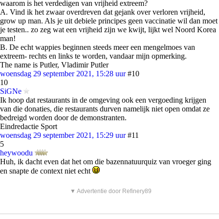
waarom is het verdedigen van vrijheid extreem?
A. Vind ik het zwaar overdreven dat gejank over verloren vrijheid,
grow up man. Als je uit debiele principes geen vaccinatie wil dan moet
je testen.. zo zeg wat een vrijheid zijn we kwijt, lijkt wel Noord Korea
man!
B. De echt wappies beginnen steeds meer een mengelmoes van
extreem- rechts en links te worden, vandaar mijn opmerking.
The name is Putler, Vladimir Putler
woensdag 29 september 2021, 15:28 uur
#10
10
SiGNe
Ik hoop dat restaurants in de omgeving ook een vergoeding krijgen
van die donaties, die restaurants durven namelijk niet open omdat ze
bedreigd worden door de demonstranten.
Eindredactie Sport
woensdag 29 september 2021, 15:29 uur
#11
5
heywoodu
Huh, ik dacht even dat het om die bazennatuurquiz van vroeger ging
en snapte de context niet echt
▼ Advertentie door Refinery89