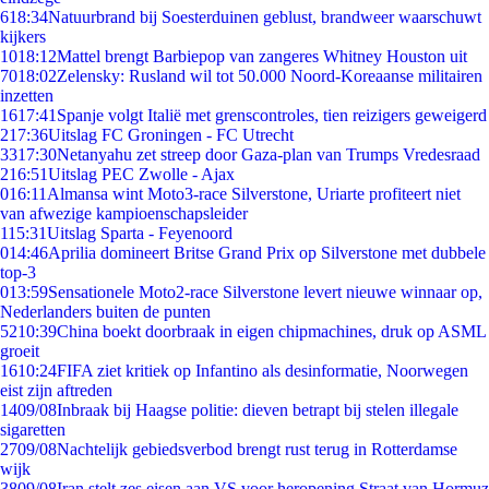
6
18:34
Natuurbrand bij Soesterduinen geblust, brandweer waarschuwt
kijkers
10
18:12
Mattel brengt Barbiepop van zangeres Whitney Houston uit
70
18:02
Zelensky: Rusland wil tot 50.000 Noord-Koreaanse militairen
inzetten
16
17:41
Spanje volgt Italië met grenscontroles, tien reizigers geweigerd
2
17:36
Uitslag FC Groningen - FC Utrecht
33
17:30
Netanyahu zet streep door Gaza-plan van Trumps Vredesraad
2
16:51
Uitslag PEC Zwolle - Ajax
0
16:11
Almansa wint Moto3-race Silverstone, Uriarte profiteert niet
van afwezige kampioenschapsleider
1
15:31
Uitslag Sparta - Feyenoord
0
14:46
Aprilia domineert Britse Grand Prix op Silverstone met dubbele
top-3
0
13:59
Sensationele Moto2-race Silverstone levert nieuwe winnaar op,
Nederlanders buiten de punten
52
10:39
China boekt doorbraak in eigen chipmachines, druk op ASML
groeit
16
10:24
FIFA ziet kritiek op Infantino als desinformatie, Noorwegen
eist zijn aftreden
14
09/08
Inbraak bij Haagse politie: dieven betrapt bij stelen illegale
sigaretten
27
09/08
Nachtelijk gebiedsverbod brengt rust terug in Rotterdamse
wijk
38
09/08
Iran stelt zes eisen aan VS voor heropening Straat van Hormuz