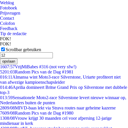
Weblog
Fotoboek
Prijsvragen
Contact
Colofon
Feedback
Tip de redactie
FOK!
FOK!
Scrollbar gebruiken
opslaan
16
07:57
VrijMiBabes #316 (not very sfw!)
52
01:03
Random Pics van de Dag #1981
0
16:11
Almansa wint Moto3-race Silverstone, Uriarte profiteert niet
van afwezige kampioenschapsleider
0
14:46
Aprilia domineert Britse Grand Prix op Silverstone met dubbele
top-3
0
13:59
Sensationele Moto2-race Silverstone levert nieuwe winnaar op,
Nederlanders buiten de punten
28
09/08
MIVD-baas lekt via Strava routes naar geheime kazerne
76
09/08
Random Pics van de Dag #1980
13
08/08
Vrouw krijgt 30 maanden cel voor afpersing 12-jarige
misdienaar in kerk