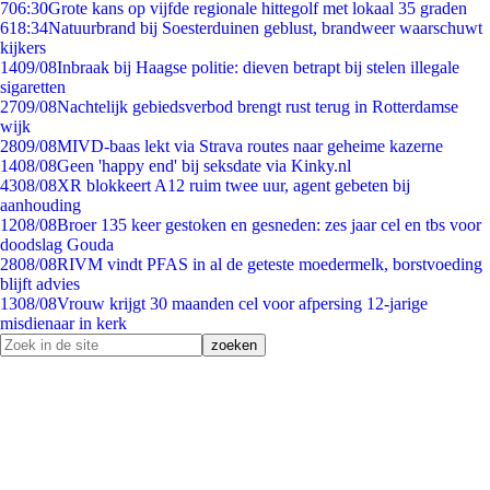
7
06:30
Grote kans op vijfde regionale hittegolf met lokaal 35 graden
6
18:34
Natuurbrand bij Soesterduinen geblust, brandweer waarschuwt
kijkers
14
09/08
Inbraak bij Haagse politie: dieven betrapt bij stelen illegale
sigaretten
27
09/08
Nachtelijk gebiedsverbod brengt rust terug in Rotterdamse
wijk
28
09/08
MIVD-baas lekt via Strava routes naar geheime kazerne
14
08/08
Geen 'happy end' bij seksdate via Kinky.nl
43
08/08
XR blokkeert A12 ruim twee uur, agent gebeten bij
aanhouding
12
08/08
Broer 135 keer gestoken en gesneden: zes jaar cel en tbs voor
doodslag Gouda
28
08/08
RIVM vindt PFAS in al de geteste moedermelk, borstvoeding
blijft advies
13
08/08
Vrouw krijgt 30 maanden cel voor afpersing 12-jarige
misdienaar in kerk