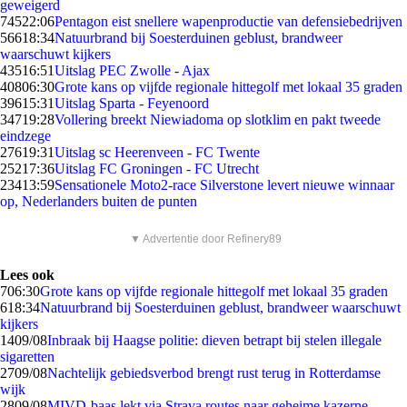
geweigerd
745
22:06
Pentagon eist snellere wapenproductie van defensiebedrijven
566
18:34
Natuurbrand bij Soesterduinen geblust, brandweer
waarschuwt kijkers
435
16:51
Uitslag PEC Zwolle - Ajax
408
06:30
Grote kans op vijfde regionale hittegolf met lokaal 35 graden
396
15:31
Uitslag Sparta - Feyenoord
347
19:28
Vollering breekt Niewiadoma op slotklim en pakt tweede
eindzege
276
19:31
Uitslag sc Heerenveen - FC Twente
252
17:36
Uitslag FC Groningen - FC Utrecht
234
13:59
Sensationele Moto2-race Silverstone levert nieuwe winnaar
op, Nederlanders buiten de punten
▼ Advertentie door Refinery89
Lees ook
7
06:30
Grote kans op vijfde regionale hittegolf met lokaal 35 graden
6
18:34
Natuurbrand bij Soesterduinen geblust, brandweer waarschuwt
kijkers
14
09/08
Inbraak bij Haagse politie: dieven betrapt bij stelen illegale
sigaretten
27
09/08
Nachtelijk gebiedsverbod brengt rust terug in Rotterdamse
wijk
28
09/08
MIVD-baas lekt via Strava routes naar geheime kazerne