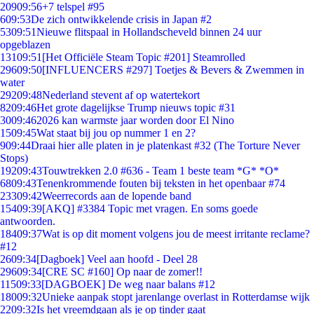
209
09:56
+7 telspel #95
6
09:53
De zich ontwikkelende crisis in Japan #2
53
09:51
Nieuwe flitspaal in Hollandscheveld binnen 24 uur
opgeblazen
131
09:51
[Het Officiële Steam Topic #201] Steamrolled
296
09:50
[INFLUENCERS #297] Toetjes & Bevers & Zwemmen in
water
292
09:48
Nederland stevent af op watertekort
82
09:46
Het grote dagelijkse Trump nieuws topic #31
30
09:46
2026 kan warmste jaar worden door El Nino
15
09:45
Wat staat bij jou op nummer 1 en 2?
9
09:44
Draai hier alle platen in je platenkast #32 (The Torture Never
Stops)
192
09:43
Touwtrekken 2.0 #636 - Team 1 beste team *G* *O*
68
09:43
Tenenkrommende fouten bij teksten in het openbaar #74
233
09:42
Weerrecords aan de lopende band
154
09:39
[AKQ] #3384 Topic met vragen. En soms goede
antwoorden.
184
09:37
Wat is op dit moment volgens jou de meest irritante reclame?
#12
26
09:34
[Dagboek] Veel aan hoofd - Deel 28
296
09:34
[CRE SC #160] Op naar de zomer!!
115
09:33
[DAGBOEK] De weg naar balans #12
180
09:32
Unieke aanpak stopt jarenlange overlast in Rotterdamse wijk
22
09:32
Is het vreemdgaan als je op tinder gaat