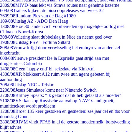
28
09/08
MIVD-baas lekt via Strava routes naar geheime kazerne
6
09/08
Trailers kijken: de bioscoopreleases van week 32
76
09/08
Random Pics van de Dag #1980
1
09/08
Uitslag AZ - ADO Den Haag
13
08/08
Hoe 30 landen zich voorbereiden op mogelijke oorlog met
China en Noord-Korea
3
08/08
Vollering slaat dubbelslag in Nice en neemt geel over
19
08/08
Uitslag PSV - Fortuna Sittard
8
08/08
Vrouw krijgt door verwisseling het embryo van ander stel
ingebracht
6
08/08
Nieuwe president De la Espriella gaat strijd aan met
drugskartels Colombia
14
08/08
Geen 'happy end' bij seksdate via Kinky.nl
43
08/08
XR blokkeert A12 ruim twee uur, agent gebeten bij
aanhouding
3
08/08
Uitslag NEC - Telstar
22
08/08
Jesus Simulator komt naar Nintendo Switch
37
08/08
Britney Spears: "Ik geloof dat ik heb gefaald als moeder"
51
08/08
VS: kans op Russische aanval op NAVO-land groeit,
munitietekort wordt probleem
12
08/08
Broer 135 keer gestoken en gesneden: zes jaar cel en tbs voor
doodslag Gouda
28
08/08
RIVM vindt PFAS in al de geteste moedermelk, borstvoeding
blijft advies