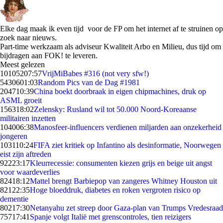
Elke dag maak ik even tijd voor de FP om het internet af te struinen op
zoek naar nieuws.
Part-time werkzaam als adviseur Kwaliteit Arbo en Milieu, dus tijd om
bijdragen aan FOK! te leveren.
Meest gelezen
101052
07:57
VrijMiBabes #316 (not very sfw!)
54306
01:03
Random Pics van de Dag #1981
2047
10:39
China boekt doorbraak in eigen chipmachines, druk op
ASML groeit
1563
18:02
Zelensky: Rusland wil tot 50.000 Noord-Koreaanse
militairen inzetten
1040
06:38
Manosfeer-influencers verdienen miljarden aan onzekerheid
jongeren
1031
10:24
FIFA ziet kritiek op Infantino als desinformatie, Noorwegen
eist zijn aftreden
922
23:17
Kleurrecessie: consumenten kiezen grijs en beige uit angst
voor waardeverlies
824
18:12
Mattel brengt Barbiepop van zangeres Whitney Houston uit
821
22:35
Hoge bloeddruk, diabetes en roken vergroten risico op
dementie
802
17:30
Netanyahu zet streep door Gaza-plan van Trumps Vredesraad
757
17:41
Spanje volgt Italië met grenscontroles, tien reizigers