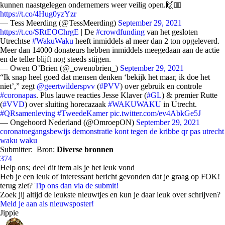
kunnen naastgelegen ondernemers weer veilig open.🙌🏼
https://t.co/4Hug0yzYzr
— Tess Meerding (@TessMeerding)
September 29, 2021
https://t.co/SRtEOChrgE
| De
#crowdfunding
van het gesloten
Utrechtse
#WakuWaku
heeft inmiddels al meer dan 2 ton opgeleverd.
Meer dan 14000 donateurs hebben inmiddels meegedaan aan de actie
en de teller blijft nog steeds stijgen.
— Owen O’Brien (@_owenobrien_)
September 29, 2021
“Ik snap heel goed dat mensen denken ‘bekijk het maar, ik doe het
niet’,” zegt
@geertwilderspvv
(
#PVV
) over gebruik en controle
#coronapas
. Plus lauwe reacties Jesse Klaver (
#GL
) & premier Rutte
(
#VVD
) over sluiting horecazaak
#WAKUWAKU
in Utrecht.
#QRsamenleving
#TweedeKamer
pic.twitter.com/ev4AbkGe5J
— Ongehoord Nederland (@OmroepON)
September 29, 2021
coronatoegangsbewijs
demonstratie
kont tegen de kribbe
qr pas
utrecht
waku waku
Submitter:
Bron:
Diverse bronnen
374
Help ons; deel dit item als je het leuk vond
Heb je een leuk of interessant bericht gevonden dat je graag op FOK!
terug ziet?
Tip ons dan via de submit!
Zoek jij altijd de leukste nieuwtjes en kun je daar leuk over schrijven?
Meld je aan als nieuwsposter!
Jippie