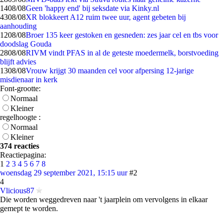
14
08/08
Geen 'happy end' bij seksdate via Kinky.nl
43
08/08
XR blokkeert A12 ruim twee uur, agent gebeten bij
aanhouding
12
08/08
Broer 135 keer gestoken en gesneden: zes jaar cel en tbs voor
doodslag Gouda
28
08/08
RIVM vindt PFAS in al de geteste moedermelk, borstvoeding
blijft advies
13
08/08
Vrouw krijgt 30 maanden cel voor afpersing 12-jarige
misdienaar in kerk
Font-grootte:
Normaal
Kleiner
regelhoogte :
Normaal
Kleiner
374 reacties
Reactiepagina:
1
2
3
4
5
6
7
8
woensdag 29 september 2021, 15:15 uur
#2
4
Vlicious87
Die worden weggedreven naar 't jaarplein om vervolgens in elkaar
gemept te worden.