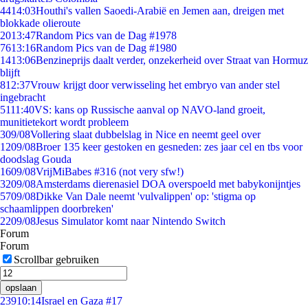
44
14:03
Houthi's vallen Saoedi-Arabië en Jemen aan, dreigen met
blokkade olieroute
20
13:47
Random Pics van de Dag #1978
76
13:16
Random Pics van de Dag #1980
14
13:06
Benzineprijs daalt verder, onzekerheid over Straat van Hormuz
blijft
8
12:37
Vrouw krijgt door verwisseling het embryo van ander stel
ingebracht
51
11:40
VS: kans op Russische aanval op NAVO-land groeit,
munitietekort wordt probleem
3
09/08
Vollering slaat dubbelslag in Nice en neemt geel over
12
09/08
Broer 135 keer gestoken en gesneden: zes jaar cel en tbs voor
doodslag Gouda
16
09/08
VrijMiBabes #316 (not very sfw!)
32
09/08
Amsterdams dierenasiel DOA overspoeld met babykonijntjes
57
09/08
Dikke Van Dale neemt 'vulvalippen' op: 'stigma op
schaamlippen doorbreken'
22
09/08
Jesus Simulator komt naar Nintendo Switch
Forum
Forum
Scrollbar gebruiken
opslaan
239
10:14
Israel en Gaza #17