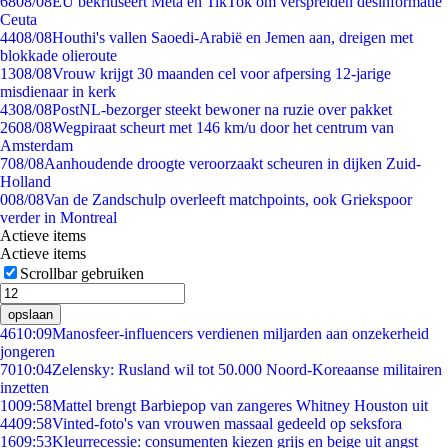
68
08/08
EU bekritiseert Meta en TikTok om verspreiden desinformatie
Ceuta
44
08/08
Houthi's vallen Saoedi-Arabië en Jemen aan, dreigen met
blokkade olieroute
13
08/08
Vrouw krijgt 30 maanden cel voor afpersing 12-jarige
misdienaar in kerk
43
08/08
PostNL-bezorger steekt bewoner na ruzie over pakket
26
08/08
Wegpiraat scheurt met 146 km/u door het centrum van
Amsterdam
7
08/08
Aanhoudende droogte veroorzaakt scheuren in dijken Zuid-
Holland
0
08/08
Van de Zandschulp overleeft matchpoints, ook Griekspoor
verder in Montreal
Actieve items
Actieve items
Scrollbar gebruiken
opslaan
46
10:09
Manosfeer-influencers verdienen miljarden aan onzekerheid
jongeren
70
10:04
Zelensky: Rusland wil tot 50.000 Noord-Koreaanse militairen
inzetten
10
09:58
Mattel brengt Barbiepop van zangeres Whitney Houston uit
44
09:58
Vinted-foto's van vrouwen massaal gedeeld op seksfora
16
09:53
Kleurrecessie: consumenten kiezen grijs en beige uit angst