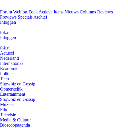
Forum
Weblog
Zoek
Actieve Items
Nieuws
Columns
Reviews
Previews
Specials
Archief
Inloggen
fok.nl
Inloggen
fok.nl
Actueel
Nederland
Internationaal
Economie
Politiek
Tech
Showbiz en Gossip
Opmerkelijk
Entertainment
Showbiz en Gossip
Muziek
Film
Televisie
Media & Cultuur
Bioscoopagenda