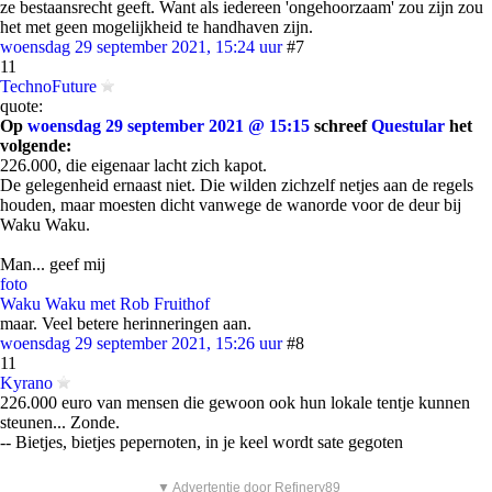
ze bestaansrecht geeft. Want als iedereen 'ongehoorzaam' zou zijn zou
het met geen mogelijkheid te handhaven zijn.
woensdag 29 september 2021, 15:24 uur
#7
11
TechnoFuture
quote:
Op
woensdag 29 september 2021 @ 15:15
schreef
Questular
het
volgende:
226.000, die eigenaar lacht zich kapot.
De gelegenheid ernaast niet. Die wilden zichzelf netjes aan de regels
houden, maar moesten dicht vanwege de wanorde voor de deur bij
Waku Waku.
Man... geef mij
foto
Waku Waku met Rob Fruithof
maar. Veel betere herinneringen aan.
woensdag 29 september 2021, 15:26 uur
#8
11
Kyrano
226.000 euro van mensen die gewoon ook hun lokale tentje kunnen
steunen... Zonde.
-- Bietjes, bietjes pepernoten, in je keel wordt sate gegoten
▼ Advertentie door Refinery89