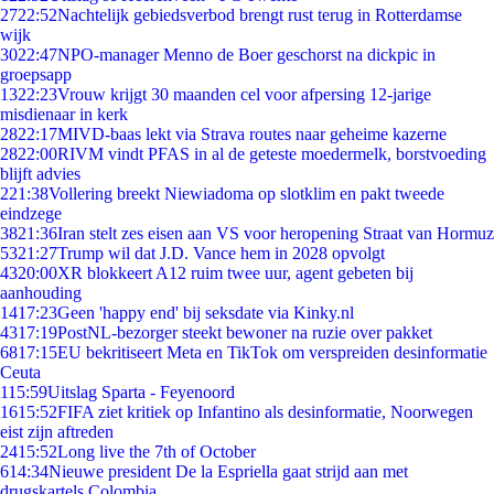
27
22:52
Nachtelijk gebiedsverbod brengt rust terug in Rotterdamse
wijk
30
22:47
NPO-manager Menno de Boer geschorst na dickpic in
groepsapp
13
22:23
Vrouw krijgt 30 maanden cel voor afpersing 12-jarige
misdienaar in kerk
28
22:17
MIVD-baas lekt via Strava routes naar geheime kazerne
28
22:00
RIVM vindt PFAS in al de geteste moedermelk, borstvoeding
blijft advies
2
21:38
Vollering breekt Niewiadoma op slotklim en pakt tweede
eindzege
38
21:36
Iran stelt zes eisen aan VS voor heropening Straat van Hormuz
53
21:27
Trump wil dat J.D. Vance hem in 2028 opvolgt
43
20:00
XR blokkeert A12 ruim twee uur, agent gebeten bij
aanhouding
14
17:23
Geen 'happy end' bij seksdate via Kinky.nl
43
17:19
PostNL-bezorger steekt bewoner na ruzie over pakket
68
17:15
EU bekritiseert Meta en TikTok om verspreiden desinformatie
Ceuta
1
15:59
Uitslag Sparta - Feyenoord
16
15:52
FIFA ziet kritiek op Infantino als desinformatie, Noorwegen
eist zijn aftreden
24
15:52
Long live the 7th of October
6
14:34
Nieuwe president De la Espriella gaat strijd aan met
drugskartels Colombia