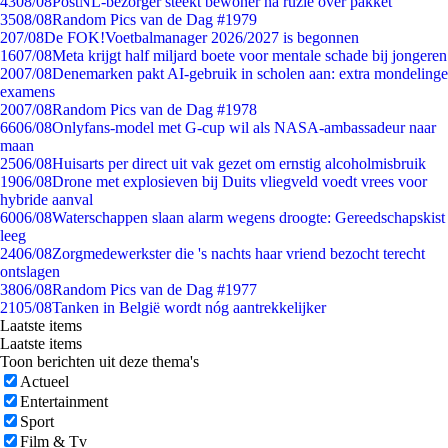
43
08/08
PostNL-bezorger steekt bewoner na ruzie over pakket
35
08/08
Random Pics van de Dag #1979
2
07/08
De FOK!Voetbalmanager 2026/2027 is begonnen
16
07/08
Meta krijgt half miljard boete voor mentale schade bij jongeren
20
07/08
Denemarken pakt AI-gebruik in scholen aan: extra mondelinge
examens
20
07/08
Random Pics van de Dag #1978
66
06/08
Onlyfans-model met G-cup wil als NASA-ambassadeur naar
maan
25
06/08
Huisarts per direct uit vak gezet om ernstig alcoholmisbruik
19
06/08
Drone met explosieven bij Duits vliegveld voedt vrees voor
hybride aanval
60
06/08
Waterschappen slaan alarm wegens droogte: Gereedschapskist
leeg
24
06/08
Zorgmedewerkster die 's nachts haar vriend bezocht terecht
ontslagen
38
06/08
Random Pics van de Dag #1977
21
05/08
Tanken in België wordt nóg aantrekkelijker
Laatste items
Laatste items
Toon berichten uit deze thema's
Actueel
Entertainment
Sport
Film & Tv