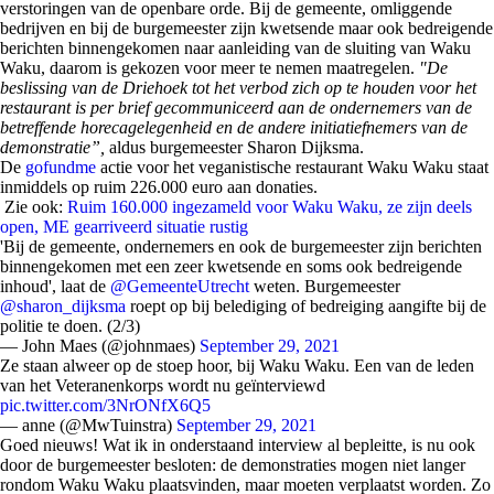
verstoringen van de openbare orde. Bij de gemeente, omliggende
bedrijven en bij de burgemeester zijn kwetsende maar ook bedreigende
berichten binnengekomen naar aanleiding van de sluiting van Waku
Waku, daarom is gekozen voor meer te nemen maatregelen.
"De
beslissing van de Driehoek tot het verbod zich op te houden voor het
restaurant is per brief gecommuniceerd aan de ondernemers van de
betreffende horecagelegenheid en de andere initiatiefnemers van de
demonstratie”,
aldus burgemeester Sharon Dijksma.
De
gofundme
actie voor het veganistische restaurant Waku Waku staat
inmiddels op ruim 226.000 euro aan donaties.
Zie ook:
Ruim 160.000 ingezameld voor Waku Waku, ze zijn deels
open, ME gearriveerd situatie rustig
'Bij de gemeente, ondernemers en ook de burgemeester zijn berichten
binnengekomen met een zeer kwetsende en soms ook bedreigende
inhoud', laat de
@GemeenteUtrecht
weten. Burgemeester
@sharon_dijksma
roept op bij belediging of bedreiging aangifte bij de
politie te doen. (2/3)
— John Maes (@johnmaes)
September 29, 2021
Ze staan alweer op de stoep hoor, bij Waku Waku. Een van de leden
van het Veteranenkorps wordt nu geïnterviewd
pic.twitter.com/3NrONfX6Q5
— anne (@MwTuinstra)
September 29, 2021
Goed nieuws! Wat ik in onderstaand interview al bepleitte, is nu ook
door de burgemeester besloten: de demonstraties mogen niet langer
rondom Waku Waku plaatsvinden, maar moeten verplaatst worden. Zo