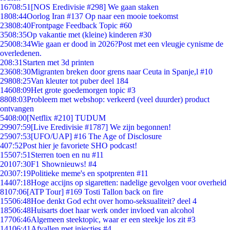
167
08:51
[NOS Eredivisie #298] We gaan staken
18
08:44
Oorlog Iran #137 Op naar een mooie toekomst
238
08:40
Frontpage Feedback Topic #60
35
08:35
Op vakantie met (kleine) kinderen #30
250
08:34
Wie gaan er dood in 2026?Post met een vleugje cynisme de
overledenen.
2
08:31
Starten met 3d printen
236
08:30
Migranten breken door grens naar Ceuta in Spanje,l #10
298
08:25
Van kleuter tot puber deel 184
146
08:09
Het grote goedemorgen topic #3
88
08:03
Probleem met webshop: verkeerd (veel duurder) product
ontvangen
54
08:00
[Netflix #210] TUDUM
299
07:59
[Live Eredivisie #1787] We zijn begonnen!
259
07:53
[UFO/UAP] #16 The Age of Disclosure
4
07:52
Post hier je favoriete SHO podcast!
155
07:51
Sterren toen en nu #11
201
07:30
F1 Shownieuws! #4
203
07:19
Politieke meme's en spotprenten #11
144
07:18
Hoge accijns op sigaretten: nadelige gevolgen voor overheid
81
07:06
[ATP Tour] #169 Tosti Tallon back on fire
155
06:48
Hoe denkt God echt over homo-seksualiteit? deel 4
185
06:48
Huisarts doet haar werk onder invloed van alcohol
177
06:46
Algemeen steektopic, waar er een steekje los zit #3
141
06:41
Afvallen met injecties #4