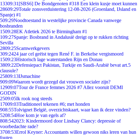
133
09:31
[SBS6] De Bondgenoten #318 Een klein kusje moet kunnen
286
09:29
Totale zonsverduistering 12-08-2026 (Groenland, IJsland en
Spanje) #1
5
09:29
Noodtoestand in westelijke provincie Canada vanwege
bosbranden
15
09:28
EK Atletiek 2026 te Birmingham #1
1
09:27
Spanje: Bosbrand in Andalusië dreigt op te rukken richting
Sevilla
28
09:25
Scamwerkgevers
3
09:24
24 jaar cel geëist tegen René F. in Berkelse vergismoord
15
09:23
Historisch lage waterstanden Rijn en Donau
38
09:22
Defensiepact Pakistan, Turkije en Saudi-Arabië bevat art.5
clausule?
258
09:13
IJsmachine
9
09:09
Waarom wordt gezegd dat vrouwen socialer zijn?
129
09:07
Tour de France femmes 2026 #7 Allez vooruit DEMI
GODIN
25
09:05
Ik rook nog steeds
170
09:03
Traditioneel tekenen #6; met honden
9
08:55
Tolvignet België, overzichtskaart, waar kan ik deze vinden?
52
08:54
Hoe kom je van egels af?
8
08:54
2023: Kindermoord door Lindsay Clancy: depressie of
voorbedachte rade?
37
08:53
Errol Keyner: Accountants willen gewoon niks leren van hun
fouten