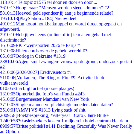
113
10:14
Teltopic #1575 tel door en door en door....
36
10:13
Hoogleraar: "Mensen worden steeds dommer" #2
58
10:13
Hoeveel geld spendeer jij aan je beginnende relatie?
195
10:13
[PlayStation #184] Nieuw deel
40
10:12
Man koopt honkbalknuppel en wordt direct opgepakt en
afgevoerd.
29
10:10
Heb jij wel eens (online of irl) te maken gehad met
discriminatie?
16
10:09
EK Zwemsporten 2026 te Parijs #1
13
10:08
Hitterecords over de gehele wereld #3
65
10:07
Oorlog in Oekraïne #1319
288
10:06
Agent smijt zwangere vrouw op de grond, onderzoek gestart
#2
42
10:06
[2026/2027] Eredivisietoto #1
51
10:06
[Vulkanen] The Ring of Fire #9: Activiteit in de
vulkaanwereld
0
10:05
Etna blijft actief (mooie plaatjes)
13
10:05
Opmerkelijke foto's van Funda #243
45
10:05
Burgemeester Mamdani van New York
37
10:03
Single mannen verplichtsingle moeders laten daten?
35
10:01
[AMV] VS #1313 Lying sack of shit.
20
09:58
[Boekbespreking] Yesteryear - Caro Claire Burke
124
09:58
30 asielzoekers kosten 1 miljoen in hotel centrum Haarlem
89
09:57
[Britse politiek] #141 Declining Gracefully Was Never Really
an Option