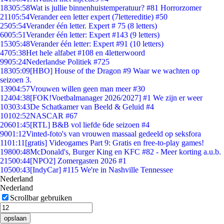
183
05:58
Wat is jullie binnenhuistemperatuur? #81 Horrorzomer
211
05:54
Verander een letter expert (7lettereditie) #50
25
05:54
Verander één letter. Expert # 75 (8 letters)
60
05:51
Verander één letter: Expert #143 (9 letters)
153
05:48
Verander één letter: Expert #91 (10 letters)
47
05:38
Het hele alfabet #108 en 4letterwoord
99
05:24
Nederlandse Politiek #725
183
05:09
[HBO] House of the Dragon #9 Waar we wachten op
seizoen 3.
139
04:57
Vrouwen willen geen man meer #30
124
04:38
[FOK!Voetbalmanager 2026/2027] #1 We zijn er weer
103
03:43
De Schatkamer van Beeld & Geluid #4
101
02:52
NASCAR #67
206
01:45
[RTL] B&B vol liefde 6de seizoen #4
90
01:12
Vinted-foto's van vrouwen massaal gedeeld op seksfora
11
01:11
[gratis] Videogames Part 9: Gratis en free-to-play games!
198
00:48
McDonald's, Burger King en KFC #82 - Meer korting a.u.b.
215
00:44
[NPO2] Zomergasten 2026 #1
105
00:43
[IndyCar] #115 We're in Nashville Tennessee
Nederland
Nederland
Scrollbar gebruiken
opslaan