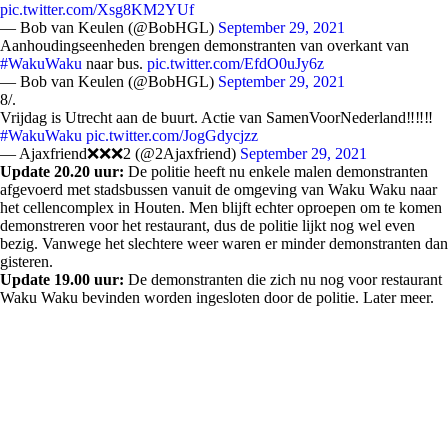
pic.twitter.com/Xsg8KM2YUf
— Bob van Keulen (@BobHGL)
September 29, 2021
Aanhoudingseenheden brengen demonstranten van overkant van
#WakuWaku
naar bus.
pic.twitter.com/EfdO0uJy6z
— Bob van Keulen (@BobHGL)
September 29, 2021
8/.
Vrijdag is Utrecht aan de buurt. Actie van SamenVoorNederland‼️‼️‼️
#WakuWaku
pic.twitter.com/JogGdycjzz
— Ajaxfriend❌❌❌2 (@2Ajaxfriend)
September 29, 2021
Update 20.20 uur:
De politie heeft nu enkele malen demonstranten
afgevoerd met stadsbussen vanuit de omgeving van Waku Waku naar
het cellencomplex in Houten. Men blijft echter oproepen om te komen
demonstreren voor het restaurant, dus de politie lijkt nog wel even
bezig. Vanwege het slechtere weer waren er minder demonstranten dan
gisteren.
Update 19.00 uur:
De demonstranten die zich nu nog voor restaurant
Waku Waku bevinden worden ingesloten door de politie. Later meer.