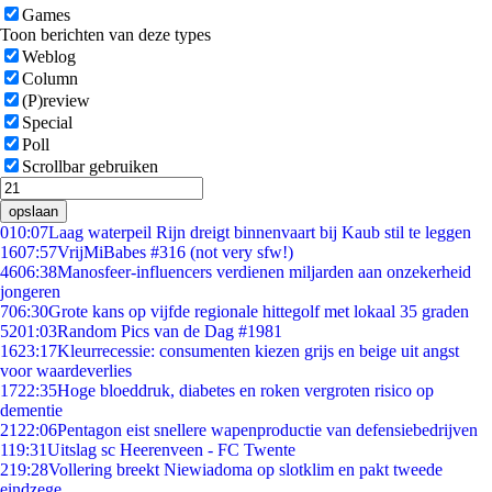
Games
Toon berichten van deze types
Weblog
Column
(P)review
Special
Poll
Scrollbar gebruiken
opslaan
0
10:07
Laag waterpeil Rijn dreigt binnenvaart bij Kaub stil te leggen
16
07:57
VrijMiBabes #316 (not very sfw!)
46
06:38
Manosfeer-influencers verdienen miljarden aan onzekerheid
jongeren
7
06:30
Grote kans op vijfde regionale hittegolf met lokaal 35 graden
52
01:03
Random Pics van de Dag #1981
16
23:17
Kleurrecessie: consumenten kiezen grijs en beige uit angst
voor waardeverlies
17
22:35
Hoge bloeddruk, diabetes en roken vergroten risico op
dementie
21
22:06
Pentagon eist snellere wapenproductie van defensiebedrijven
1
19:31
Uitslag sc Heerenveen - FC Twente
2
19:28
Vollering breekt Niewiadoma op slotklim en pakt tweede
eindzege