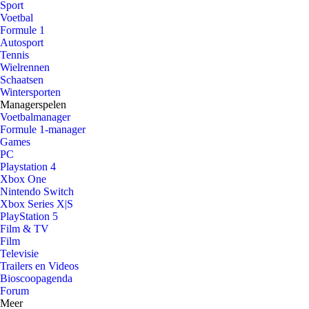
Sport
Voetbal
Formule 1
Autosport
Tennis
Wielrennen
Schaatsen
Wintersporten
Managerspelen
Voetbalmanager
Formule 1-manager
Games
PC
Playstation 4
Xbox One
Nintendo Switch
Xbox Series X|S
PlayStation 5
Film & TV
Film
Televisie
Trailers en Videos
Bioscoopagenda
Forum
Meer