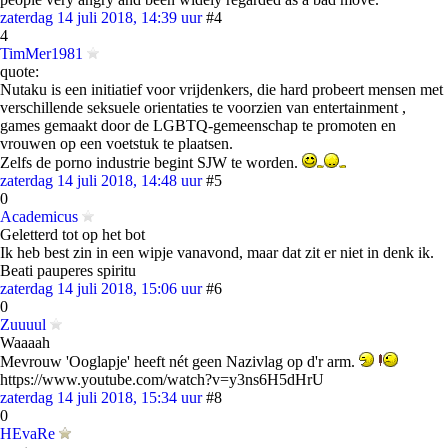
zaterdag 14 juli 2018, 14:39 uur
#4
4
TimMer1981
quote:
Nutaku is een initiatief voor vrijdenkers, die hard probeert mensen met
verschillende seksuele orientaties te voorzien van entertainment ,
games gemaakt door de LGBTQ-gemeenschap te promoten en
vrouwen op een voetstuk te plaatsen.
Zelfs de porno industrie begint SJW te worden.
zaterdag 14 juli 2018, 14:48 uur
#5
0
Academicus
Geletterd tot op het bot
Ik heb best zin in een wipje vanavond, maar dat zit er niet in denk ik.
Beati pauperes spiritu
zaterdag 14 juli 2018, 15:06 uur
#6
0
Zuuuul
Waaaah
Mevrouw 'Ooglapje' heeft nét geen Nazivlag op d'r arm.
https://www.youtube.com/watch?v=y3ns6H5dHrU
zaterdag 14 juli 2018, 15:34 uur
#8
0
HEvaRe