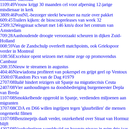
11
09:49
Vrouw krijgt 30 maanden cel voor afpersing 12-jarige
misdienaar in kerk
38
09:46
PostNL-bezorger steekt bewoner na ruzie over pakket
6
09:45
Trailers kijken: de bioscoopreleases van week 32
25
09:32
Wegpiraat scheurt met 146 km/u door het centrum van
Amsterdam
7
09:28
Aanhoudende droogte veroorzaakt scheuren in dijken Zuid-
Holland
0
08:59
Van de Zandschulp overleeft matchpoints, ook Griekspoor
verder in Montreal
1
08:56
Excelsior opent seizoen met ruime zege op promovendus
Cambuur
2
08:35
Nieuw te streamen in augustus
4
04:46
Niewiadoma profiteert van pokerspel en grijpt geel op Ventoux
35
00:07
Random Pics van de Dag #1979
27
07/08
Italië hindert reizigers uit Spanje na migratiecrisis Ceuta
24
07/08
Vier aanhoudingen na doodsbedreiging burgemeester Depla
van Breda
11
07/08
Smokkelbende opgerold in Spanje, verdienden miljoenen aan
migranten
37
07/08
CDA en D66 willen ingrijpen tegen 'gluurbrillen' die mensen
ongemerkt filmen
11
07/08
Benzineprijs daalt verder, onzekerheid over Straat van Hormuz
blijft
42
07/08
Voedselprijzen wereldwijd op hoogste niveau in ruim drie jaar