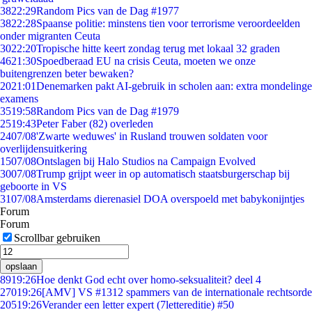
38
22:29
Random Pics van de Dag #1977
38
22:28
Spaanse politie: minstens tien voor terrorisme veroordeelden
onder migranten Ceuta
30
22:20
Tropische hitte keert zondag terug met lokaal 32 graden
46
21:30
Spoedberaad EU na crisis Ceuta, moeten we onze
buitengrenzen beter bewaken?
20
21:01
Denemarken pakt AI-gebruik in scholen aan: extra mondelinge
examens
35
19:58
Random Pics van de Dag #1979
25
19:43
Peter Faber (82) overleden
24
07/08
'Zwarte weduwes' in Rusland trouwen soldaten voor
overlijdensuitkering
15
07/08
Ontslagen bij Halo Studios na Campaign Evolved
30
07/08
Trump grijpt weer in op automatisch staatsburgerschap bij
geboorte in VS
31
07/08
Amsterdams dierenasiel DOA overspoeld met babykonijntjes
Forum
Forum
Scrollbar gebruiken
opslaan
89
19:26
Hoe denkt God echt over homo-seksualiteit? deel 4
270
19:26
[AMV] VS #1312 spammers van de internationale rechtsorde
205
19:26
Verander een letter expert (7lettereditie) #50