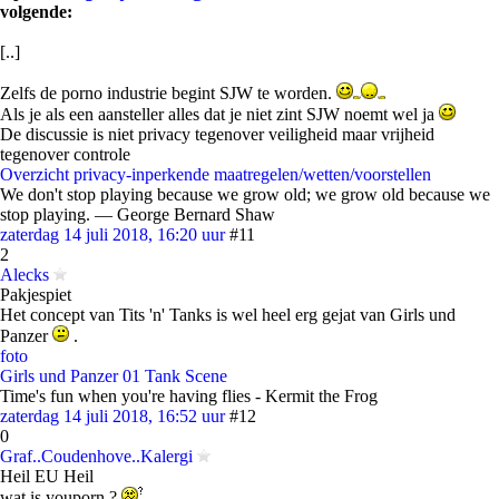
volgende:
[..]
Zelfs de porno industrie begint SJW te worden.
Als je als een aansteller alles dat je niet zint SJW noemt wel ja
De discussie is niet privacy tegenover veiligheid maar vrijheid
tegenover controle
Overzicht privacy-inperkende maatregelen/wetten/voorstellen
We don't stop playing because we grow old; we grow old because we
stop playing. ― George Bernard Shaw
zaterdag 14 juli 2018, 16:20 uur
#11
2
Alecks
Pakjespiet
Het concept van Tits 'n' Tanks is wel heel erg gejat van Girls und
Panzer
.
foto
Girls und Panzer 01 Tank Scene
Time's fun when you're having flies - Kermit the Frog
zaterdag 14 juli 2018, 16:52 uur
#12
0
Graf..Coudenhove..Kalergi
Heil EU Heil
wat is youporn ?