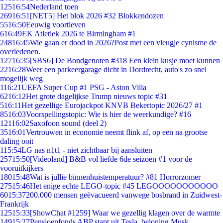
125
16:54
Nederland toen
269
16:51
[NET5] Het blok 2026 #32 Blokkendozen
55
16:50
Eeuwig voortleven
6
16:49
EK Atletiek 2026 te Birmingham #1
248
16:45
Wie gaan er dood in 2026?Post met een vleugje cynisme de
overledenen.
127
16:35
[SBS6] De Bondgenoten #318 Een klein kusje moet kunnen
22
16:28
Weer een parkeergarage dicht in Dordrecht, auto's zo snel
mogelijk weg
1
16:21
UEFA Super Cup #1 PSG - Aston Villa
62
16:12
Het grote dagelijkse Trump nieuws topic #31
5
16:11
Het gezellige Eurojackpot KNVB Bekertopic 2026/27 #1
85
16:03
Voorspellingstopic: Wie is hier de weerkundige? #16
121
16:02
Saxofoon sound (deel 2)
35
16:01
Vertrouwen in economie neemt flink af, op een na grootse
daling ooit
1
15:54
LG nas n1t1 - niet zichtbaar bij aansluiten
257
15:50
[Videoland] B&B vol liefde 6de seizoen #1 voor de
vooruitkijkers
180
15:48
Wat is jullie binnenhuistemperatuur? #81 Horrorzomer
275
15:46
Het enige echte LEGO-topic #45 LEGOOOOOOOOOOO
60
15:37
200.000 mensen geëvacueerd vanwege bosbrand in Zuidwest-
Frankrijk
125
15:33
[ShowChat #1259] Waar we gezellig klagen over de warmte
149
15:27
Pensioenfonds ABP stapt uit Tesla, beloning Musk