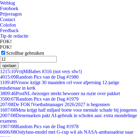
Weblog
Fotoboek
Prijsvragen
Contact
Colofon
Feedback
Tip de redactie
FOK!
FOK!
Scrollbar gebruiken
opslaan
12
15:10
VrijMiBabes #316 (not very sfw!)
40
15:09
Random Pics van de Dag #1980
11
09:49
Vrouw krijgt 30 maanden cel voor afpersing 12-jarige
misdienaar in kerk
38
09:46
PostNL-bezorger steekt bewoner na ruzie over pakket
35
00:07
Random Pics van de Dag #1979
2
07/08
De FOK!Voetbalmanager 2026/2027 is begonnen
16
07/08
Meta krijgt half miljard boete voor mentale schade bij jongeren
20
07/08
Denemarken pakt AI-gebruik in scholen aan: extra mondelinge
examens
19
07/08
Random Pics van de Dag #1978
66
06/08
Onlyfans-model met G-cup wil als NASA-ambassadeur naar