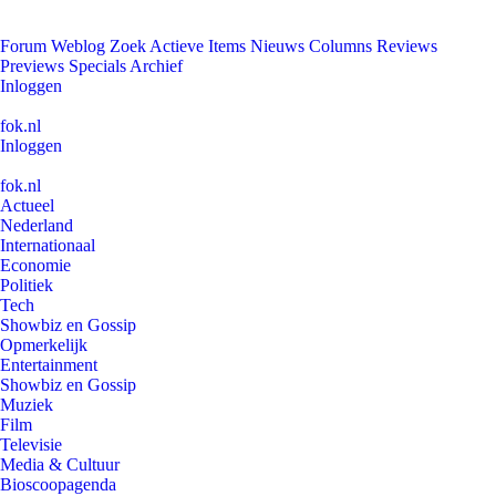
Forum
Weblog
Zoek
Actieve Items
Nieuws
Columns
Reviews
Previews
Specials
Archief
Inloggen
fok.nl
Inloggen
fok.nl
Actueel
Nederland
Internationaal
Economie
Politiek
Tech
Showbiz en Gossip
Opmerkelijk
Entertainment
Showbiz en Gossip
Muziek
Film
Televisie
Media & Cultuur
Bioscoopagenda