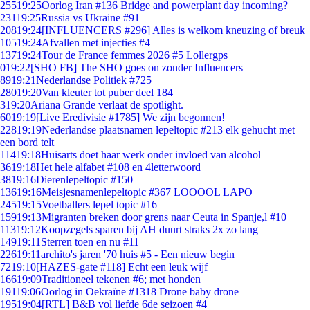
255
19:25
Oorlog Iran #136 Bridge and powerplant day incoming?
231
19:25
Russia vs Ukraine #91
208
19:24
[INFLUENCERS #296] Alles is welkom kneuzing of breuk
105
19:24
Afvallen met injecties #4
137
19:24
Tour de France femmes 2026 #5 Lollergps
0
19:22
[SHO FB] The SHO goes on zonder Influencers
89
19:21
Nederlandse Politiek #725
280
19:20
Van kleuter tot puber deel 184
3
19:20
Ariana Grande verlaat de spotlight.
60
19:19
[Live Eredivisie #1785] We zijn begonnen!
228
19:19
Nederlandse plaatsnamen lepeltopic #213 elk gehucht met
een bord telt
114
19:18
Huisarts doet haar werk onder invloed van alcohol
36
19:18
Het hele alfabet #108 en 4letterwoord
38
19:16
Dierenlepeltopic #150
136
19:16
Meisjesnamenlepeltopic #367 LOOOOL LAPO
245
19:15
Voetballers lepel topic #16
159
19:13
Migranten breken door grens naar Ceuta in Spanje,l #10
113
19:12
Koopzegels sparen bij AH duurt straks 2x zo lang
149
19:11
Sterren toen en nu #11
226
19:11
archito's jaren '70 huis #5 - Een nieuw begin
72
19:10
[HAZES-gate #118] Echt een leuk wijf
166
19:09
Traditioneel tekenen #6; met honden
191
19:06
Oorlog in Oekraïne #1318 Drone baby drone
195
19:04
[RTL] B&B vol liefde 6de seizoen #4