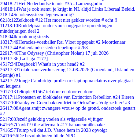
294
18:21
Het Nederlandse tennis #35 - Lamensgodin
148
18:14
Wat je ook stemt, je krijgt in NL altijd Links Liberaal Beleid.
2
18:14
Scholensysteem tegenwoordig?
62
18:12
Zeikhoek #12 Het moet niet gekker worden # echt !!
112
18:10
Roddelpraat onder vuur: ongepaste opmerkingen
minderjarigen deel 2
5
18:04
Ik rook nog steeds
183
17:49
Heracles-voetballer Rai Vloet opgepakt #2 Moordenaar
123
17:44
Buitenlandse steden lepeltopic #268
229
17:40
The Odyssey (Christopher Nolan) 17 juli 2026
103
17:36
[La Liga #177]
45
17:34
[Dagboek] What's in your head? #2
262
17:33
Totale zonsverduistering 12-08-2026 (Groenland, IJsland en
Spanje) #1
142
17:22
Jonge Cambridge professor stapt op na claims over plagiaat
en leugens
70
17:13
Teltopic #1567 tel door en door en door....
276
17:11
Protesten en blokkades van Extinction Rebellion #24 Eieren
78
17:10
Franky en Coen bakken friet in Oekraïne - Volg ze hier! #3
264
17:08
Agent smijt zwangere vrouw op de grond, onderzoek gestart
#2
52
17:08
Jezelf gelukkig voelen als vrijgezelle vijftiger
64
16:57
Covid19 the aftermath #17 bananenmilkshake
74
16:57
Trump wil dat J.D. Vance hem in 2028 opvolgt
241
16:56
De bezuinigingen bij de NPO