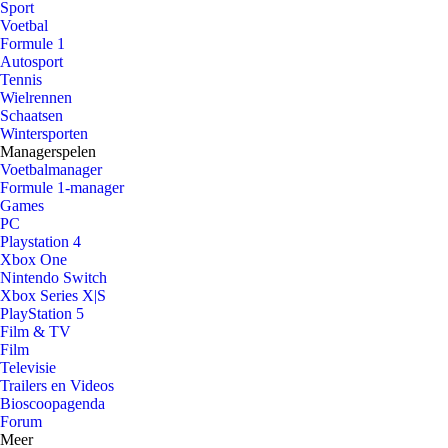
Sport
Voetbal
Formule 1
Autosport
Tennis
Wielrennen
Schaatsen
Wintersporten
Managerspelen
Voetbalmanager
Formule 1-manager
Games
PC
Playstation 4
Xbox One
Nintendo Switch
Xbox Series X|S
PlayStation 5
Film & TV
Film
Televisie
Trailers en Videos
Bioscoopagenda
Forum
Meer