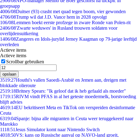
29
06/08
NPO-manager Menno de Boer geschorst na dickpic in
groepsapp
40
06/08
Duitser (93) crasht met quad tegen boom, vier gewonden
47
06/08
Trump wil dat J.D. Vance hem in 2028 opvolgt
1
06/08
Lemmen boekt eerste profzege in zware Ronde van Polen-rit
24
06/08
'Zwarte weduwes' in Rusland trouwen soldaten voor
overlijdensuitkering
14
06/08
Zangeres en Idols-jurylid Jerney Kaagman op 79-jarige leeftijd
overleden
Actieve items
Actieve items
Scrollbar gebruiken
opslaan
35
19:27
Houthi's vallen Saoedi-Arabië en Jemen aan, dreigen met
blokkade olieroute
25
19:18
Britney Spears: "Ik geloof dat ik heb gefaald als moeder"
17
19:15
RIVM vindt PFAS in al het geteste moedermelk, borstvoeding
blijft advies
46
19:14
EU bekritiseert Meta en TikTok om verspreiden desinformatie
Ceuta
63
19:04
Spanje: bijna alle migranten in Ceuta weer teruggekeerd naar
Marokko
11
18:51
Jesus Simulator komt naar Nintendo Switch
40
18:50
VS: kans op Russische aanval op NAVO-land groeit,