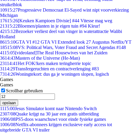
struikelblok
109
15:27
Progressieve Democraat El-Sayed wint nipt voorverkiezing
Michigan
176
15:26
[Keuken Kampioen Divisie] #44 Vitesse mag weg
213
15:22
Bloemen/planten in je eigen tuin #94 Kleur!
42
15:12
Bezoeker verliest deel van vinger in waterattractie Walibi
Holland
86
15:10
GTA VI #12 GTA VI Extended look 27 Augustus Netflix/YT
185
15:08
VS: Political Wars, Voter Fraud and Secret Agendas #148
41
15:05
[videoland]The Real Housewives van het Zuiden
36
14:43
Masters of the Universe (He-Man)
231
14:41
Het FOK!kers maken teringherrie topic
31
14:29
Transfergeruchten en contractverlenging #83
73
14:26
Woningtekort: dus ga je woningen slopen, logisch
Games
Games
Scrollbar gebruiken
opslaan
11
15:00
Jesus Simulator komt naar Nintendo Switch
23
07/08
Quake krijgt na 30 jaar een gratis uitbreiding
19
06/08
PS5-doos waarschuwt voor einde fysieke games
10
06/08
Netflix-abonnees krijgen exclusieve early access tot
uitgebreide GTA VI trailer