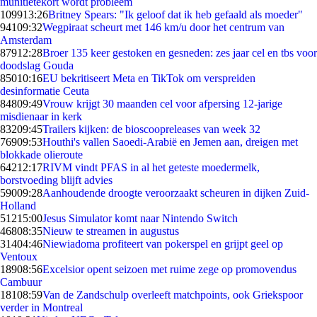
munitietekort wordt probleem
1099
13:26
Britney Spears: "Ik geloof dat ik heb gefaald als moeder"
941
09:32
Wegpiraat scheurt met 146 km/u door het centrum van
Amsterdam
879
12:28
Broer 135 keer gestoken en gesneden: zes jaar cel en tbs voor
doodslag Gouda
850
10:16
EU bekritiseert Meta en TikTok om verspreiden
desinformatie Ceuta
848
09:49
Vrouw krijgt 30 maanden cel voor afpersing 12-jarige
misdienaar in kerk
832
09:45
Trailers kijken: de bioscoopreleases van week 32
769
09:53
Houthi's vallen Saoedi-Arabië en Jemen aan, dreigen met
blokkade olieroute
642
12:17
RIVM vindt PFAS in al het geteste moedermelk,
borstvoeding blijft advies
590
09:28
Aanhoudende droogte veroorzaakt scheuren in dijken Zuid-
Holland
512
15:00
Jesus Simulator komt naar Nintendo Switch
468
08:35
Nieuw te streamen in augustus
314
04:46
Niewiadoma profiteert van pokerspel en grijpt geel op
Ventoux
189
08:56
Excelsior opent seizoen met ruime zege op promovendus
Cambuur
181
08:59
Van de Zandschulp overleeft matchpoints, ook Griekspoor
verder in Montreal