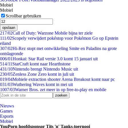
Mobiel
Mobiel
Scrollbar gebruiken
opslaan
2
17/02
Call of Duty: Warzone Mobile bijna ter ziele
1
11/02
Scopely verwijdert pokéstop voor Pokémon Go op Epstein
eiland
3
07/02
Hi-Rez stopt met ontwikkeling Smite en Paladins na grote
ontslagronde
0
06/01
Honkai: Star Rail versie 3.0 komt 15 januari uit
5
14/11
StarCraft komt naar Hearthstone
4
31/10
Nintendo brengt Nintendo Music uit
2
30/05
Zenless Zone Zero komt in juli uit
0
19/04
Mobiele extraction shooter Arena Breakout komt naar pc
0
31/03
Wuthering Waves komt in mei uit
10
07/03
Warner Bros. zet meer in op free-to-play en mobile
Nieuws
Games
Esports
Mobiel
YouPorn hoofdsponsor Tits 'n' Tanks-toernooi