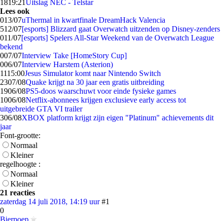
18
19:21
Uitslag NEC - Telstar
Lees ook
0
13/07
uThermal in kwartfinale DreamHack Valencia
5
12/07
[esports] Blizzard gaat Overwatch uitzenden op Disney-zenders
0
11/07
[esports] Spelers All-Star Weekend van de Overwatch League
bekend
0
07/07
Interview Take [HomeStory Cup]
0
06/07
Interview Harstem (Asterion)
11
15:00
Jesus Simulator komt naar Nintendo Switch
23
07/08
Quake krijgt na 30 jaar een gratis uitbreiding
19
06/08
PS5-doos waarschuwt voor einde fysieke games
10
06/08
Netflix-abonnees krijgen exclusieve early access tot
uitgebreide GTA VI trailer
3
06/08
XBOX platform krijgt zijn eigen "Platinum" achievements dit
jaar
Font-grootte:
Normaal
Kleiner
regelhoogte :
Normaal
Kleiner
21 reacties
zaterdag 14 juli 2018, 14:19 uur
#1
0
Bierpoep