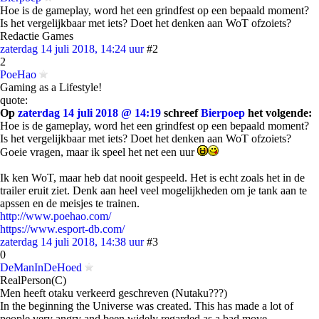
Hoe is de gameplay, word het een grindfest op een bepaald moment?
Is het vergelijkbaar met iets? Doet het denken aan WoT ofzoiets?
Redactie Games
zaterdag 14 juli 2018, 14:24 uur
#2
2
PoeHao
Gaming as a Lifestyle!
quote:
Op
zaterdag 14 juli 2018 @ 14:19
schreef
Bierpoep
het volgende:
Hoe is de gameplay, word het een grindfest op een bepaald moment?
Is het vergelijkbaar met iets? Doet het denken aan WoT ofzoiets?
Goeie vragen, maar ik speel het net een uur
Ik ken WoT, maar heb dat nooit gespeeld. Het is echt zoals het in de
trailer eruit ziet. Denk aan heel veel mogelijkheden om je tank aan te
apssen en de meisjes te trainen.
http://www.poehao.com/
https://www.esport-db.com/
zaterdag 14 juli 2018, 14:38 uur
#3
0
DeManInDeHoed
RealPerson(C)
Men heeft otaku verkeerd geschreven (Nutaku???)
In the beginning the Universe was created. This has made a lot of
people very angry and been widely regarded as a bad move.