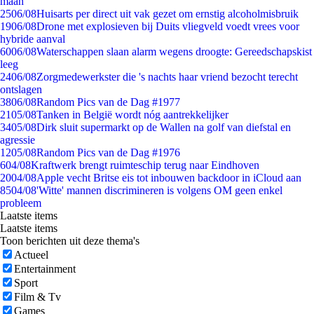
maan
25
06/08
Huisarts per direct uit vak gezet om ernstig alcoholmisbruik
19
06/08
Drone met explosieven bij Duits vliegveld voedt vrees voor
hybride aanval
60
06/08
Waterschappen slaan alarm wegens droogte: Gereedschapskist
leeg
24
06/08
Zorgmedewerkster die 's nachts haar vriend bezocht terecht
ontslagen
38
06/08
Random Pics van de Dag #1977
21
05/08
Tanken in België wordt nóg aantrekkelijker
34
05/08
Dirk sluit supermarkt op de Wallen na golf van diefstal en
agressie
12
05/08
Random Pics van de Dag #1976
6
04/08
Kraftwerk brengt ruimteschip terug naar Eindhoven
20
04/08
Apple vecht Britse eis tot inbouwen backdoor in iCloud aan
85
04/08
'Witte' mannen discrimineren is volgens OM geen enkel
probleem
Laatste items
Laatste items
Toon berichten uit deze thema's
Actueel
Entertainment
Sport
Film & Tv
Games