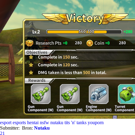
esport
esports
hentai
nsfw
nutaku
tits 'n' tanks
youporn
Submitter:
Bron:
Nutaku
21