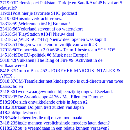
27
19:03
Defensiepact Pakistan, Turkije en Saudi-Arabië bevat art.5
clausule?
1
19:01
Post hier je favoriete SHO podcast!
55
19:00
Huisarts verkracht vrouw.
183
18:59
[Wielrennen #616] Brennan!
234
18:56
Nederland stevent af op watertekort
185
18:54
[PlayStation #184] Nieuw deel
152
18:52
[WLR SC #417] Nieuw deel openen was kaputt
163
18:51
Dingen waar je enorm vrolijk van wordt #3
179
18:50
Touwtrekken 2.0 #636 - Team 1 beste team *G* *O*
145
18:49
De EU-politiek #6 Musk naar Europa!
50
18:42
[Vulkanen] The Ring of Fire #9: Activiteit in de
vulkaanwereld
84
18:37
Drum n Bass #52 - FOREVER MARCUS INTALEX &
APEX..
50
18:37
OM-Teamleider met kinderporno is oud-directeur van twee
basisscholen
25
18:36
Twee zwaargewonden bij eenzijdig ongeval Zeeland.
276
18:35
De Avondetappe #176 - Met Ellen ten Damme.
5
18:29
De zich ontwikkelende crisis in Japan #2
8
18:28
Orkaan Dolphin treft zuiden van Japan
4
18:25
Mijn testament
2
18:24
de beheerder die mij oh zo moe maakt.
34
18:23
Single mannen verplichtsingle moeders laten daten?
61
18:23
Zou je vreemdgaan in een relatie kunnen vergeven?