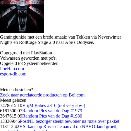
Gamingjunkie met een brede smaak: van Tekken via Neverwinter
Nights en RollCage Stage 2.0 naar Abe's Oddysee.
Opgegroeid met PlayStation
Volwassen geworden met pc's.
Opgeleid tot Systeembeheerder.
PoeHao.com
esport-db.com
Meteen bestellen?
Zoek naar gerelateerde producten op Bol.com
Meest gelezen
74786
15:10
VrijMiBabes #316 (not very sfw!)
61815
00:07
Random Pics van de Dag #1979
36476
15:09
Random Pics van de Dag #1980
1333
09:46
PostNL-bezorger steekt bewoner na ruzie over pakket
1181
12:42
VS: kans op Russische aanval op NAVO-land groeit,