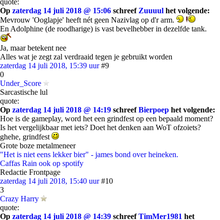
quote:
Op
zaterdag 14 juli 2018 @ 15:06
schreef
Zuuuul
het volgende:
Mevrouw 'Ooglapje' heeft nét geen Nazivlag op d'r arm.
En Adolphine (de roodharige) is vast bevelhebber in dezelfde tank.
Ja, maar betekent nee
Alles wat je zegt zal verdraaid tegen je gebruikt worden
zaterdag 14 juli 2018, 15:39 uur
#9
0
Under_Score
Sarcastische lul
quote:
Op
zaterdag 14 juli 2018 @ 14:19
schreef
Bierpoep
het volgende:
Hoe is de gameplay, word het een grindfest op een bepaald moment?
Is het vergelijkbaar met iets? Doet het denken aan WoT ofzoiets?
ghehe, grindfest
Grote boze metalmeneer
"Het is niet eens lekker bier" - james bond over heineken.
Caffas Rain
ook op spotify
Redactie Frontpage
zaterdag 14 juli 2018, 15:40 uur
#10
3
Crazy Harry
quote:
Op
zaterdag 14 juli 2018 @ 14:39
schreef
TimMer1981
het