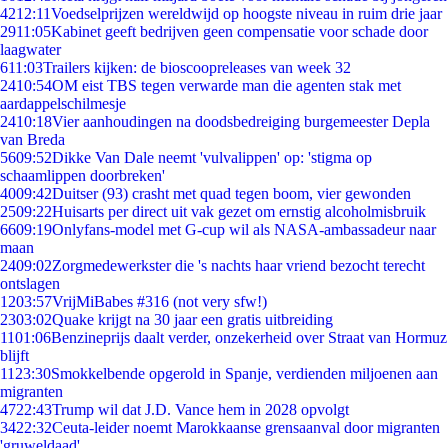
42
12:11
Voedselprijzen wereldwijd op hoogste niveau in ruim drie jaar
29
11:05
Kabinet geeft bedrijven geen compensatie voor schade door
laagwater
6
11:03
Trailers kijken: de bioscoopreleases van week 32
24
10:54
OM eist TBS tegen verwarde man die agenten stak met
aardappelschilmesje
24
10:18
Vier aanhoudingen na doodsbedreiging burgemeester Depla
van Breda
56
09:52
Dikke Van Dale neemt 'vulvalippen' op: 'stigma op
schaamlippen doorbreken'
40
09:42
Duitser (93) crasht met quad tegen boom, vier gewonden
25
09:22
Huisarts per direct uit vak gezet om ernstig alcoholmisbruik
66
09:19
Onlyfans-model met G-cup wil als NASA-ambassadeur naar
maan
24
09:02
Zorgmedewerkster die 's nachts haar vriend bezocht terecht
ontslagen
12
03:57
VrijMiBabes #316 (not very sfw!)
23
03:02
Quake krijgt na 30 jaar een gratis uitbreiding
11
01:06
Benzineprijs daalt verder, onzekerheid over Straat van Hormuz
blijft
11
23:30
Smokkelbende opgerold in Spanje, verdienden miljoenen aan
migranten
47
22:43
Trump wil dat J.D. Vance hem in 2028 opvolgt
34
22:32
Ceuta-leider noemt Marokkaanse grensaanval door migranten
'gruweldaad'