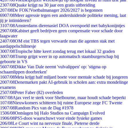
23
07/08
Quake krijgt na 30 jaar een gratis uitbreiding
2
07/08
De FOK!Voetbalmanager 2026/2027 is begonnen
69
07/08
Meer agressie tegen een andersluidende politieke mening, laat
jij je intimideren?
31
07/08
Amsterdams dierenasiel DOA overspoeld met babykonijntjes
29
07/08
Kabinet geeft bedrijven geen compensatie voor schade door
laagwater
24
07/08
OM eist TBS tegen verwarde man die agenten stak met
aardappelschilmesje
30
07/08
Tropische hitte keert zondag terug met lokaal 32 graden
30
07/08
Trump grijpt weer in op automatisch staatsburgerschap bij
geboorte in VS
56
07/08
Dikke Van Dale neemt 'vulvalippen' op: 'stigma op
schaamlippen doorbreken'
16
07/08
Meta krijgt half miljard boete voor mentale schade bij jongeren
20
07/08
Denemarken pakt AI-gebruik in scholen aan: extra mondelinge
examens
25
07/08
Peter Faber (82) overleden
0
07/08
Ajax veel te sterk voor Shelbourne, maar houdt schade beperkt
1
07/08
Nieuwkomers schitteren bij ruime Europese zege FC Twente
19
07/08
Random Pics van de Dag #1978
15
06/08
Ontslagen bij Halo Studios na Campaign Evolved
19
06/08
PS5-doos waarschuwt voor einde fysieke games
2
06/08
Le Court wint na nerveuze finale, Pieterse derde