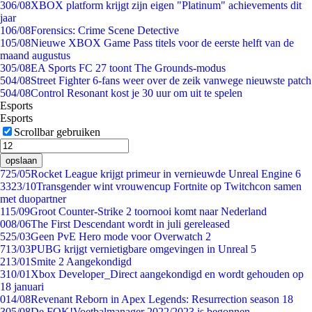
3
06/08
XBOX platform krijgt zijn eigen "Platinum" achievements dit
jaar
1
06/08
Forensics: Crime Scene Detective
1
05/08
Nieuwe XBOX Game Pass titels voor de eerste helft van de
maand augustus
3
05/08
EA Sports FC 27 toont The Grounds-modus
5
04/08
Street Fighter 6-fans weer over de zeik vanwege nieuwste patch
5
04/08
Control Resonant kost je 30 uur om uit te spelen
Esports
Esports
Scrollbar gebruiken
opslaan
7
25/05
Rocket League krijgt primeur in vernieuwde Unreal Engine 6
33
23/10
Transgender wint vrouwencup Fortnite op Twitchcon samen
met duopartner
1
15/09
Groot Counter-Strike 2 toornooi komt naar Nederland
0
08/06
The First Descendant wordt in juli gereleased
5
25/03
Geen PvE Hero mode voor Overwatch 2
7
13/03
PUBG krijgt vernietigbare omgevingen in Unreal 5
2
13/01
Smite 2 Aangekondigd
3
10/01
Xbox Developer_Direct aangekondigd en wordt gehouden op
18 januari
0
14/08
Revenant Reborn in Apex Legends: Resurrection season 18
3
05/08
De FOK!Voetbalmanager 2022/2023 is begonnen