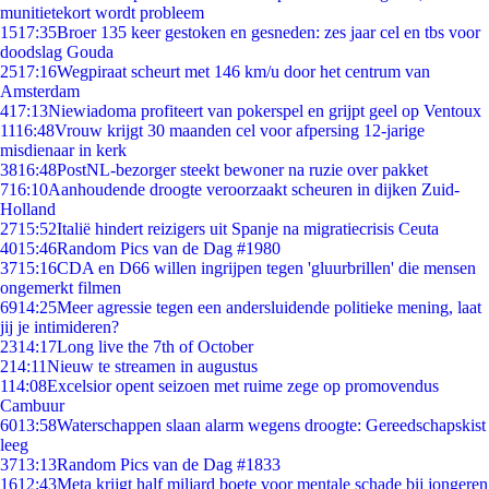
munitietekort wordt probleem
15
17:35
Broer 135 keer gestoken en gesneden: zes jaar cel en tbs voor
doodslag Gouda
25
17:16
Wegpiraat scheurt met 146 km/u door het centrum van
Amsterdam
4
17:13
Niewiadoma profiteert van pokerspel en grijpt geel op Ventoux
11
16:48
Vrouw krijgt 30 maanden cel voor afpersing 12-jarige
misdienaar in kerk
38
16:48
PostNL-bezorger steekt bewoner na ruzie over pakket
7
16:10
Aanhoudende droogte veroorzaakt scheuren in dijken Zuid-
Holland
27
15:52
Italië hindert reizigers uit Spanje na migratiecrisis Ceuta
40
15:46
Random Pics van de Dag #1980
37
15:16
CDA en D66 willen ingrijpen tegen 'gluurbrillen' die mensen
ongemerkt filmen
69
14:25
Meer agressie tegen een andersluidende politieke mening, laat
jij je intimideren?
23
14:17
Long live the 7th of October
2
14:11
Nieuw te streamen in augustus
1
14:08
Excelsior opent seizoen met ruime zege op promovendus
Cambuur
60
13:58
Waterschappen slaan alarm wegens droogte: Gereedschapskist
leeg
37
13:13
Random Pics van de Dag #1833
16
12:43
Meta krijgt half miljard boete voor mentale schade bij jongeren