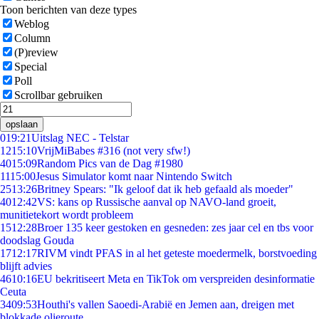
Toon berichten van deze types
Weblog
Column
(P)review
Special
Poll
Scrollbar gebruiken
opslaan
0
19:21
Uitslag NEC - Telstar
12
15:10
VrijMiBabes #316 (not very sfw!)
40
15:09
Random Pics van de Dag #1980
11
15:00
Jesus Simulator komt naar Nintendo Switch
25
13:26
Britney Spears: "Ik geloof dat ik heb gefaald als moeder"
40
12:42
VS: kans op Russische aanval op NAVO-land groeit,
munitietekort wordt probleem
15
12:28
Broer 135 keer gestoken en gesneden: zes jaar cel en tbs voor
doodslag Gouda
17
12:17
RIVM vindt PFAS in al het geteste moedermelk, borstvoeding
blijft advies
46
10:16
EU bekritiseert Meta en TikTok om verspreiden desinformatie
Ceuta
34
09:53
Houthi's vallen Saoedi-Arabië en Jemen aan, dreigen met
blokkade olieroute