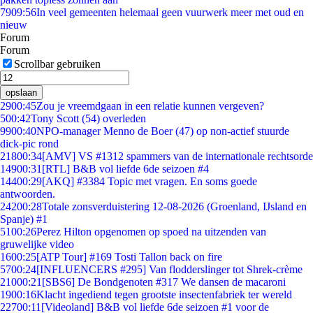
79
09:56
In veel gemeenten helemaal geen vuurwerk meer met oud en
nieuw
Forum
Forum
Scrollbar gebruiken
opslaan
29
00:45
Zou je vreemdgaan in een relatie kunnen vergeven?
5
00:42
Tony Scott (54) overleden
99
00:40
NPO-manager Menno de Boer (47) op non-actief stuurde
dick-pic rond
218
00:34
[AMV] VS #1312 spammers van de internationale rechtsorde
149
00:31
[RTL] B&B vol liefde 6de seizoen #4
144
00:29
[AKQ] #3384 Topic met vragen. En soms goede
antwoorden.
242
00:28
Totale zonsverduistering 12-08-2026 (Groenland, IJsland en
Spanje) #1
51
00:26
Perez Hilton opgenomen op spoed na uitzenden van
gruwelijke video
16
00:25
[ATP Tour] #169 Tosti Tallon back on fire
57
00:24
[INFLUENCERS #295] Van flodderslinger tot Shrek-crème
210
00:21
[SBS6] De Bondgenoten #317 We dansen de macaroni
19
00:16
Klacht ingediend tegen grootste insectenfabriek ter wereld
227
00:11
[Videoland] B&B vol liefde 6de seizoen #1 voor de