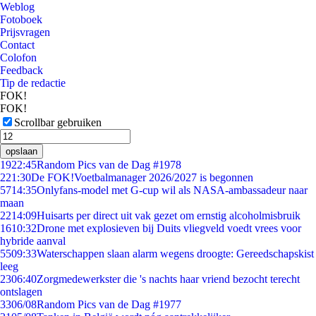
Weblog
Fotoboek
Prijsvragen
Contact
Colofon
Feedback
Tip de redactie
FOK!
FOK!
Scrollbar gebruiken
opslaan
19
22:45
Random Pics van de Dag #1978
2
21:30
De FOK!Voetbalmanager 2026/2027 is begonnen
57
14:35
Onlyfans-model met G-cup wil als NASA-ambassadeur naar
maan
22
14:09
Huisarts per direct uit vak gezet om ernstig alcoholmisbruik
16
10:32
Drone met explosieven bij Duits vliegveld voedt vrees voor
hybride aanval
55
09:33
Waterschappen slaan alarm wegens droogte: Gereedschapskist
leeg
23
06:40
Zorgmedewerkster die 's nachts haar vriend bezocht terecht
ontslagen
33
06/08
Random Pics van de Dag #1977