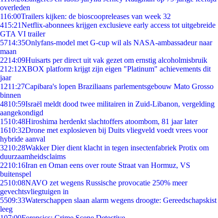
overleden
1
16:00
Trailers kijken: de bioscoopreleases van week 32
4
15:21
Netflix-abonnees krijgen exclusieve early access tot uitgebreide
GTA VI trailer
57
14:35
Onlyfans-model met G-cup wil als NASA-ambassadeur naar
maan
22
14:09
Huisarts per direct uit vak gezet om ernstig alcoholmisbruik
2
12:12
XBOX platform krijgt zijn eigen "Platinum" achievements dit
jaar
12
11:27
Capibara's lopen Braziliaans parlementsgebouw Mato Grosso
binnen
48
10:59
Israël meldt dood twee militairen in Zuid-Libanon, vergelding
aangekondigd
15
10:48
Hiroshima herdenkt slachtoffers atoombom, 81 jaar later
16
10:32
Drone met explosieven bij Duits vliegveld voedt vrees voor
hybride aanval
32
10:28
Wakker Dier dient klacht in tegen insectenfabriek Protix om
duurzaamheidsclaims
22
10:16
Iran en Oman eens over route Straat van Hormuz, VS
buitenspel
25
10:08
NAVO zet wegens Russische provocatie 250% meer
gevechtsvliegtuigen in
55
09:33
Waterschappen slaan alarm wegens droogte: Gereedschapskist
leeg
1
07:00
Forensics: Crime Scene Detective