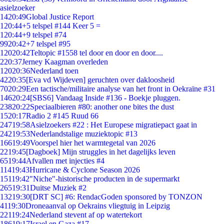
asielzoeker
14
20:49
Global Justice Report
1
20:44
+5 telspel #144 Keer 5 =
1
20:44
+9 telspel #74
99
20:42
+7 telspel #95
120
20:42
Teltopic #1558 tel door en door en door....
2
20:37
Jerney Kaagman overleden
120
20:36
Nederland toen
42
20:35
[Eva vd Wijdeven] geruchten over dakloosheid
70
20:29
Een tactische/militaire analyse van het front in Oekraïne #31
146
20:24
[SBS6] Vandaag Inside #136 - Boekje pluggen.
238
20:22
Speciaalbieren #80: another one bites the dust
15
20:17
Radio 2 #145 Ruud 66
247
19:58
Asielzoekers #22 : Het Europese migratiepact gaat in
242
19:53
Nederlandstalige muziektopic #13
166
19:49
Voorspel hier het warmtegetal van 2026
22
19:45
[Dagboek] Mijn struggles in het dagelijks leven
65
19:44
Afvallen met injecties #4
114
19:43
Hurricane & Cyclone Season 2026
151
19:42
"Niche"-historische producten in de supermarkt
265
19:31
Duitse Muziek #2
132
19:30
[DRT SC] #6: RendacGoden sponsored by TONZON
41
19:30
Droneaanval op Oekrains vliegtuig in Leipzig
221
19:24
Nederland stevent af op watertekort
186
19:17
Israel en Gaza #17