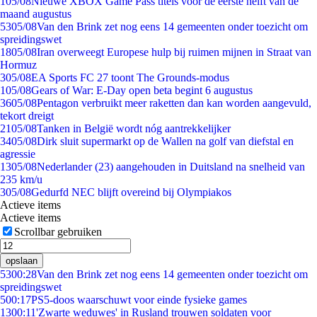
1
05/08
Nieuwe XBOX Game Pass titels voor de eerste helft van de
maand augustus
53
05/08
Van den Brink zet nog eens 14 gemeenten onder toezicht om
spreidingswet
18
05/08
Iran overweegt Europese hulp bij ruimen mijnen in Straat van
Hormuz
3
05/08
EA Sports FC 27 toont The Grounds-modus
1
05/08
Gears of War: E-Day open beta begint 6 augustus
36
05/08
Pentagon verbruikt meer raketten dan kan worden aangevuld,
tekort dreigt
21
05/08
Tanken in België wordt nóg aantrekkelijker
34
05/08
Dirk sluit supermarkt op de Wallen na golf van diefstal en
agressie
13
05/08
Nederlander (23) aangehouden in Duitsland na snelheid van
235 km/u
3
05/08
Gedurfd NEC blijft overeind bij Olympiakos
Actieve items
Actieve items
Scrollbar gebruiken
opslaan
53
00:28
Van den Brink zet nog eens 14 gemeenten onder toezicht om
spreidingswet
5
00:17
PS5-doos waarschuwt voor einde fysieke games
13
00:11
'Zwarte weduwes' in Rusland trouwen soldaten voor