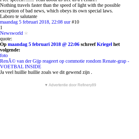
Nothing travels faster than the speed of light with the possible
exception of bad news, which obeys its own special laws.
Laboro te salutante
maandag 5 februari 2018, 22:08 uur
#10
1
Newsworld
quote:
Op
maandag 5 februari 2018 @ 22:06
schreef
Kriegel
het
volgende:
foto
RenÃ© van der Gijp reageert op commotie rondom Renate-grap -
VOETBAL INSIDE
Ja veel huillie huillie zoals we dit gewend zijn .
▼ Advertentie door Refinery89