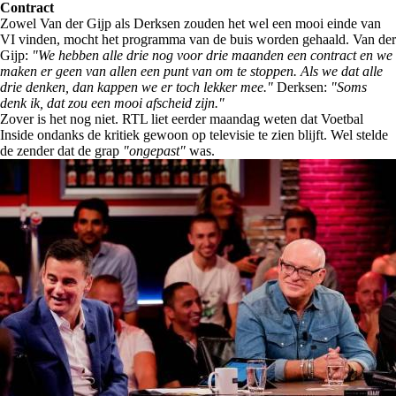
Contract
Zowel Van der Gijp als Derksen zouden het wel een mooi einde van
VI vinden, mocht het programma van de buis worden gehaald. Van der
Gijp:
"We hebben alle drie nog voor drie maanden een contract en we
maken er geen van allen een punt van om te stoppen. Als we dat alle
drie denken, dan kappen we er toch lekker mee."
Derksen:
"Soms
denk ik, dat zou een mooi afscheid zijn."
Zover is het nog niet. RTL liet eerder maandag weten dat Voetbal
Inside ondanks de kritiek gewoon op televisie te zien blijft. Wel stelde
de zender dat de grap
"ongepast"
was.