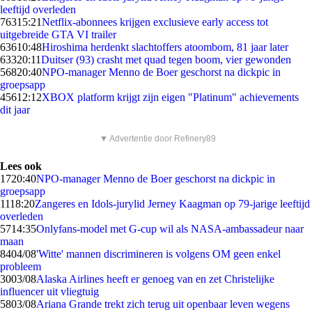
leeftijd overleden
763
15:21
Netflix-abonnees krijgen exclusieve early access tot
uitgebreide GTA VI trailer
636
10:48
Hiroshima herdenkt slachtoffers atoombom, 81 jaar later
633
20:11
Duitser (93) crasht met quad tegen boom, vier gewonden
568
20:40
NPO-manager Menno de Boer geschorst na dickpic in
groepsapp
456
12:12
XBOX platform krijgt zijn eigen "Platinum" achievements
dit jaar
▼ Advertentie door Refinery89
Lees ook
17
20:40
NPO-manager Menno de Boer geschorst na dickpic in
groepsapp
11
18:20
Zangeres en Idols-jurylid Jerney Kaagman op 79-jarige leeftijd
overleden
57
14:35
Onlyfans-model met G-cup wil als NASA-ambassadeur naar
maan
84
04/08
'Witte' mannen discrimineren is volgens OM geen enkel
probleem
30
03/08
Alaska Airlines heeft er genoeg van en zet Christelijke
influencer uit vliegtuig
58
03/08
Ariana Grande trekt zich terug uit openbaar leven wegens