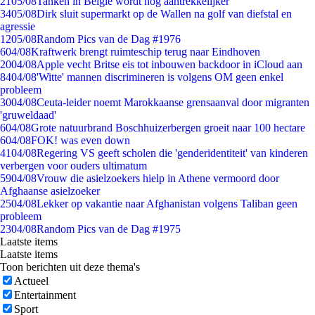
21
05/08
Tanken in België wordt nóg aantrekkelijker
34
05/08
Dirk sluit supermarkt op de Wallen na golf van diefstal en
agressie
12
05/08
Random Pics van de Dag #1976
6
04/08
Kraftwerk brengt ruimteschip terug naar Eindhoven
20
04/08
Apple vecht Britse eis tot inbouwen backdoor in iCloud aan
84
04/08
'Witte' mannen discrimineren is volgens OM geen enkel
probleem
30
04/08
Ceuta-leider noemt Marokkaanse grensaanval door migranten
'gruweldaad'
6
04/08
Grote natuurbrand Boschhuizerbergen groeit naar 100 hectare
6
04/08
FOK! was even down
41
04/08
Regering VS geeft scholen die 'genderidentiteit' van kinderen
verbergen voor ouders ultimatum
59
04/08
Vrouw die asielzoekers hielp in Athene vermoord door
Afghaanse asielzoeker
25
04/08
Lekker op vakantie naar Afghanistan volgens Taliban geen
probleem
23
04/08
Random Pics van de Dag #1975
Laatste items
Laatste items
Toon berichten uit deze thema's
Actueel
Entertainment
Sport