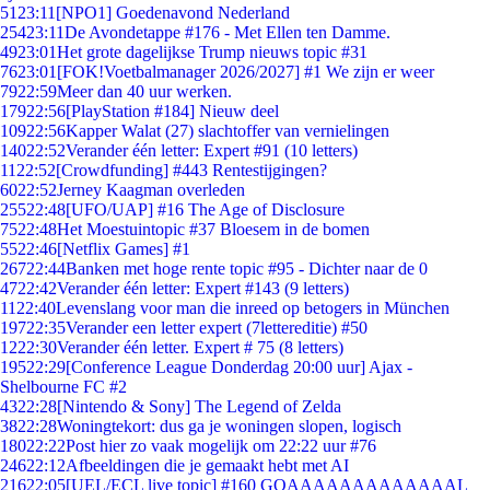
51
23:11
[NPO1] Goedenavond Nederland
254
23:11
De Avondetappe #176 - Met Ellen ten Damme.
49
23:01
Het grote dagelijkse Trump nieuws topic #31
76
23:01
[FOK!Voetbalmanager 2026/2027] #1 We zijn er weer
79
22:59
Meer dan 40 uur werken.
179
22:56
[PlayStation #184] Nieuw deel
109
22:56
Kapper Walat (27) slachtoffer van vernielingen
140
22:52
Verander één letter: Expert #91 (10 letters)
11
22:52
[Crowdfunding] #443 Rentestijgingen?
60
22:52
Jerney Kaagman overleden
255
22:48
[UFO/UAP] #16 The Age of Disclosure
75
22:48
Het Moestuintopic #37 Bloesem in de bomen
55
22:46
[Netflix Games] #1
267
22:44
Banken met hoge rente topic #95 - Dichter naar de 0
47
22:42
Verander één letter: Expert #143 (9 letters)
11
22:40
Levenslang voor man die inreed op betogers in München
197
22:35
Verander een letter expert (7lettereditie) #50
12
22:30
Verander één letter. Expert # 75 (8 letters)
195
22:29
[Conference League Donderdag 20:00 uur] Ajax -
Shelbourne FC #2
43
22:28
[Nintendo & Sony] The Legend of Zelda
38
22:28
Woningtekort: dus ga je woningen slopen, logisch
180
22:22
Post hier zo vaak mogelijk om 22:22 uur #76
246
22:12
Afbeeldingen die je gemaakt hebt met AI
216
22:05
[UEL/ECL live topic] #160 GOAAAAAAAAAAAAAL