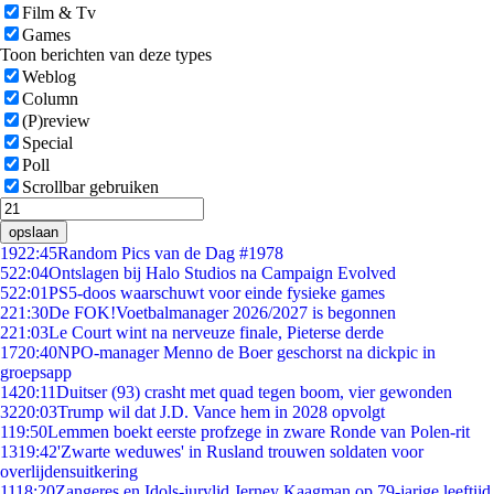
Film & Tv
Games
Toon berichten van deze types
Weblog
Column
(P)review
Special
Poll
Scrollbar gebruiken
opslaan
19
22:45
Random Pics van de Dag #1978
5
22:04
Ontslagen bij Halo Studios na Campaign Evolved
5
22:01
PS5-doos waarschuwt voor einde fysieke games
2
21:30
De FOK!Voetbalmanager 2026/2027 is begonnen
2
21:03
Le Court wint na nerveuze finale, Pieterse derde
17
20:40
NPO-manager Menno de Boer geschorst na dickpic in
groepsapp
14
20:11
Duitser (93) crasht met quad tegen boom, vier gewonden
32
20:03
Trump wil dat J.D. Vance hem in 2028 opvolgt
1
19:50
Lemmen boekt eerste profzege in zware Ronde van Polen-rit
13
19:42
'Zwarte weduwes' in Rusland trouwen soldaten voor
overlijdensuitkering
11
18:20
Zangeres en Idols-jurylid Jerney Kaagman op 79-jarige leeftijd