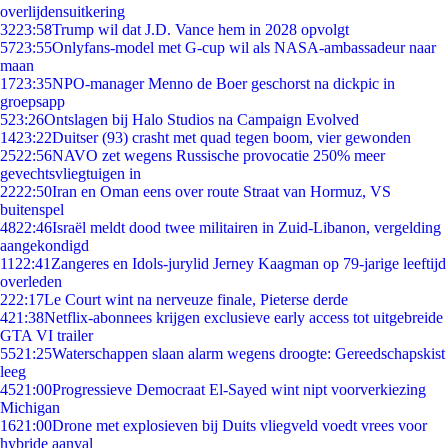
overlijdensuitkering
32
23:58
Trump wil dat J.D. Vance hem in 2028 opvolgt
57
23:55
Onlyfans-model met G-cup wil als NASA-ambassadeur naar
maan
17
23:35
NPO-manager Menno de Boer geschorst na dickpic in
groepsapp
5
23:26
Ontslagen bij Halo Studios na Campaign Evolved
14
23:22
Duitser (93) crasht met quad tegen boom, vier gewonden
25
22:56
NAVO zet wegens Russische provocatie 250% meer
gevechtsvliegtuigen in
22
22:50
Iran en Oman eens over route Straat van Hormuz, VS
buitenspel
48
22:46
Israël meldt dood twee militairen in Zuid-Libanon, vergelding
aangekondigd
11
22:41
Zangeres en Idols-jurylid Jerney Kaagman op 79-jarige leeftijd
overleden
2
22:17
Le Court wint na nerveuze finale, Pieterse derde
4
21:38
Netflix-abonnees krijgen exclusieve early access tot uitgebreide
GTA VI trailer
55
21:25
Waterschappen slaan alarm wegens droogte: Gereedschapskist
leeg
45
21:00
Progressieve Democraat El-Sayed wint nipt voorverkiezing
Michigan
16
21:00
Drone met explosieven bij Duits vliegveld voedt vrees voor
hybride aanval