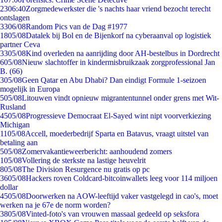
23
06:40
Zorgmedewerkster die 's nachts haar vriend bezocht terecht
ontslagen
33
06/08
Random Pics van de Dag #1977
18
05/08
Datalek bij Bol en de Bijenkorf na cyberaanval op logistiek
partner Ceva
33
05/08
Kind overleden na aanrijding door AH-bestelbus in Dordrecht
6
05/08
Nieuw slachtoffer in kindermisbruikzaak zorgprofessional Jan
B. (66)
3
05/08
Geen Qatar en Abu Dhabi? Dan eindigt Formule 1-seizoen
mogelijk in Europa
5
05/08
Litouwen vindt opnieuw migrantentunnel onder grens met Wit-
Rusland
45
05/08
Progressieve Democraat El-Sayed wint nipt voorverkiezing
Michigan
11
05/08
Accell, moederbedrijf Sparta en Batavus, vraagt uitstel van
betaling aan
5
05/08
Zomervakantieweerbericht: aanhoudend zomers
1
05/08
Vollering de sterkste na lastige heuvelrit
8
05/08
The Division Resurgence nu gratis op pc
36
05/08
Hackers roven Coldcard-bitcoinwallets leeg voor 114 miljoen
dollar
45
05/08
Doorwerken na AOW-leeftijd vaker vastgelegd in cao's, moet
werken na je 67e de norm worden?
38
05/08
Vinted-foto's van vrouwen massaal gedeeld op seksfora