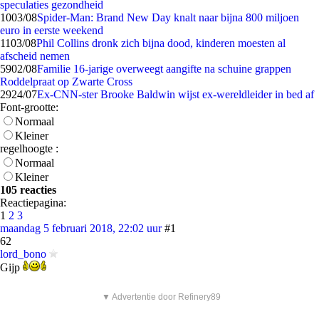
speculaties gezondheid
10
03/08
Spider-Man: Brand New Day knalt naar bijna 800 miljoen
euro in eerste weekend
11
03/08
Phil Collins dronk zich bijna dood, kinderen moesten al
afscheid nemen
59
02/08
Familie 16-jarige overweegt aangifte na schuine grappen
Roddelpraat op Zwarte Cross
29
24/07
Ex-CNN-ster Brooke Baldwin wijst ex-wereldleider in bed af
Font-grootte:
Normaal
Kleiner
regelhoogte :
Normaal
Kleiner
105 reacties
Reactiepagina:
1
2
3
maandag 5 februari 2018, 22:02 uur
#1
62
lord_bono
Gijp
▼ Advertentie door Refinery89