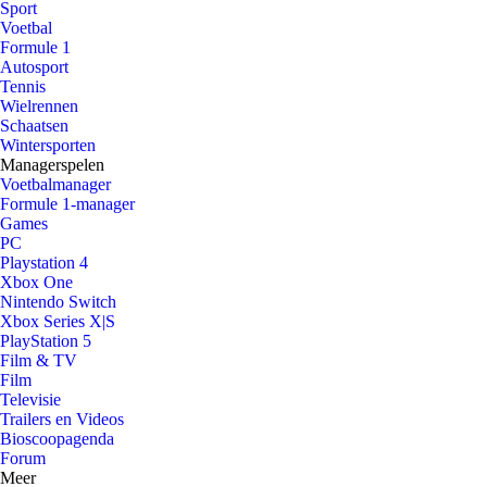
Sport
Voetbal
Formule 1
Autosport
Tennis
Wielrennen
Schaatsen
Wintersporten
Managerspelen
Voetbalmanager
Formule 1-manager
Games
PC
Playstation 4
Xbox One
Nintendo Switch
Xbox Series X|S
PlayStation 5
Film & TV
Film
Televisie
Trailers en Videos
Bioscoopagenda
Forum
Meer