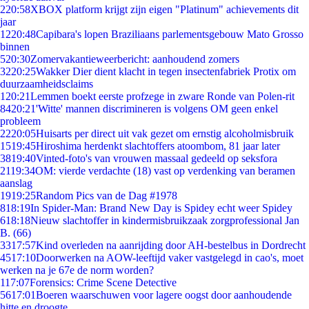
2
20:58
XBOX platform krijgt zijn eigen "Platinum" achievements dit
jaar
12
20:48
Capibara's lopen Braziliaans parlementsgebouw Mato Grosso
binnen
5
20:30
Zomervakantieweerbericht: aanhoudend zomers
32
20:25
Wakker Dier dient klacht in tegen insectenfabriek Protix om
duurzaamheidsclaims
1
20:21
Lemmen boekt eerste profzege in zware Ronde van Polen-rit
84
20:21
'Witte' mannen discrimineren is volgens OM geen enkel
probleem
22
20:05
Huisarts per direct uit vak gezet om ernstig alcoholmisbruik
15
19:45
Hiroshima herdenkt slachtoffers atoombom, 81 jaar later
38
19:40
Vinted-foto's van vrouwen massaal gedeeld op seksfora
21
19:34
OM: vierde verdachte (18) vast op verdenking van beramen
aanslag
19
19:25
Random Pics van de Dag #1978
8
18:19
In Spider-Man: Brand New Day is Spidey echt weer Spidey
6
18:18
Nieuw slachtoffer in kindermisbruikzaak zorgprofessional Jan
B. (66)
33
17:57
Kind overleden na aanrijding door AH-bestelbus in Dordrecht
45
17:10
Doorwerken na AOW-leeftijd vaker vastgelegd in cao's, moet
werken na je 67e de norm worden?
1
17:07
Forensics: Crime Scene Detective
56
17:01
Boeren waarschuwen voor lagere oogst door aanhoudende
hitte en droogte