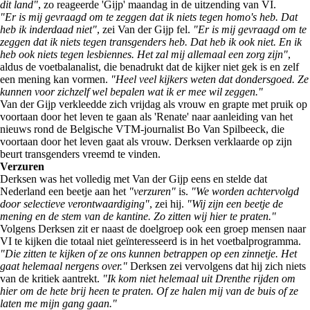
dit land"
, zo reageerde 'Gijp' maandag in de uitzending van VI.
"Er is mij gevraagd om te zeggen dat ik niets tegen homo's heb. Dat
heb ik inderdaad niet"
, zei Van der Gijp fel.
"Er is mij gevraagd om te
zeggen dat ik niets tegen transgenders heb. Dat heb ik ook niet. En ik
heb ook niets tegen lesbiennes. Het zal mij allemaal een zorg zijn"
,
aldus de voetbalanalist, die benadrukt dat de kijker niet gek is en zelf
een mening kan vormen.
"Heel veel kijkers weten dat dondersgoed. Ze
kunnen voor zichzelf wel bepalen wat ik er mee wil zeggen."
Van der Gijp verkleedde zich vrijdag als vrouw en grapte met pruik op
voortaan door het leven te gaan als 'Renate' naar aanleiding van het
nieuws rond de Belgische VTM-journalist Bo Van Spilbeeck, die
voortaan door het leven gaat als vrouw. Derksen verklaarde op zijn
beurt transgenders vreemd te vinden.
Verzuren
Derksen was het volledig met Van der Gijp eens en stelde dat
Nederland een beetje aan het
"verzuren"
is.
"We worden achtervolgd
door selectieve verontwaardiging"
, zei hij.
"Wij zijn een beetje de
mening en de stem van de kantine. Zo zitten wij hier te praten."
Volgens Derksen zit er naast de doelgroep ook een groep mensen naar
VI te kijken die totaal niet geïnteresseerd is in het voetbalprogramma.
"Die zitten te kijken of ze ons kunnen betrappen op een zinnetje. Het
gaat helemaal nergens over."
Derksen zei vervolgens dat hij zich niets
van de kritiek aantrekt.
"Ik kom niet helemaal uit Drenthe rijden om
hier om de hete brij heen te praten. Of ze halen mij van de buis of ze
laten me mijn gang gaan."