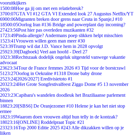
vooruitkijkers
15
00:08
Hoe ga jij om met een relatiebreuk?
37
00:07
GTA VI #12 GTA VI Extended look 27 Augustus Netflix/YT
69
00:06
Migranten breken door grens naar Ceuta in Spanje,l #10
185
00:05
Oorlog Iran #136 Bridge and powerplant day incoming?
274
23:56
Post hier pas overleden muzikanten #32
17
23:49
Pinda-allergie? Andermans poep slikken helpt misschien
15
23:41
Vrouwen willen geen man meer #30
5
23:39
Trump wil dat J.D. Vance hem in 2028 opvolgt
259
23:39
[Dagboek] Veel aan hoofd - Deel 27
10
23:38
Rechtszaak dodelijk ongeluk uitgesteld vanwege vakantie
advocaat
236
23:34
Tour de France femmes 2026 #3 Tijd voor de borstcrawl
51
23:27
Oorlog in Oekraïne #1318 Drone baby drone
25
23:24
[2026/2027] Eredivisietoto #1
203
23:24
Het Grote Songfestivalfeest Ziggo Dome #5 13 november
2026
20
23:23
Capibara's wandelen doodleuk het Braziliaanse parlement
binnen
188
23:20
[SBS6] De Oranjezomer #10 Helene je kan het niet stop
ermee
18
23:19
Waarom doen vrouwen altijd hun telly in de kontzak?
180
23:16
[ONLINE] Roddelpraat Topic #21
233
23:16
Top 2000 Editie 2025 #243 Alle dikzakken willen op je
lijken