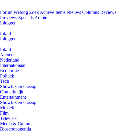
Forum
Weblog
Zoek
Actieve Items
Nieuws
Columns
Reviews
Previews
Specials
Archief
Inloggen
fok.nl
Inloggen
fok.nl
Actueel
Nederland
Internationaal
Economie
Politiek
Tech
Showbiz en Gossip
Opmerkelijk
Entertainment
Showbiz en Gossip
Muziek
Film
Televisie
Media & Cultuur
Bioscoopagenda