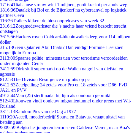
17
16:41
Italiaanse vrouw wint 1 miljoen, gooit kraslot per abuis weg
18
16:36
Datalek bij Bol en de Bijenkorf na cyberaanval op logistiek
partner Ceva
1
16:26
Trailers kijken: de bioscoopreleases van week 32
23
16:12
Zorgmedewerkster die 's nachts haar vriend bezocht terecht
ontslagen
36
15:56
Hackers roven Coldcard-bitcoinwallets leeg voor 114 miljoen
dollar
3
15:13
Geen Qatar en Abu Dhabi? Dan eindigt Formule 1-seizoen
mogelijk in Europa
31
13:00
Spaanse politie: minstens tien voor terrorisme veroordeelden
onder migranten Ceuta
34
12:59
Dirk sluit supermarkt op de Wallen na golf van diefstal en
agressie
8
12:53
The Division Resurgence nu gratis op pc
64
12:53
Zetelpeiling: 24 zetels voor Pro en 18 zetels voor D66, FvD,
JA21 en PVV
49
12:44
Man (25) sterft nadat hij lijm als condoom gebruikt
5
12:43
Litouwen vindt opnieuw migrantentunnel onder grens met Wit-
Rusland
33
11:13
Random Pics van de Dag #1977
11
10:20
Accell, moederbedrijf Sparta en Batavus, vraagt uitstel van
betaling aan
90
09:59
'Belgische' jongeren terroriseren Galderse Meren, maar Boa's
pakken topless zonnen aan