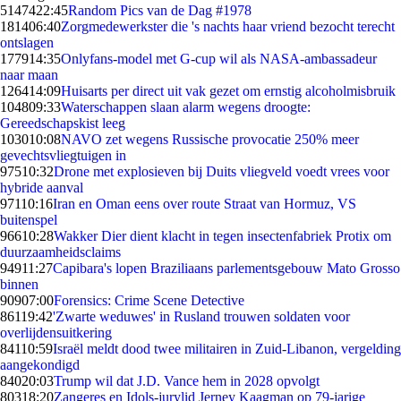
51474
22:45
Random Pics van de Dag #1978
1814
06:40
Zorgmedewerkster die 's nachts haar vriend bezocht terecht
ontslagen
1779
14:35
Onlyfans-model met G-cup wil als NASA-ambassadeur
naar maan
1264
14:09
Huisarts per direct uit vak gezet om ernstig alcoholmisbruik
1048
09:33
Waterschappen slaan alarm wegens droogte:
Gereedschapskist leeg
1030
10:08
NAVO zet wegens Russische provocatie 250% meer
gevechtsvliegtuigen in
975
10:32
Drone met explosieven bij Duits vliegveld voedt vrees voor
hybride aanval
971
10:16
Iran en Oman eens over route Straat van Hormuz, VS
buitenspel
966
10:28
Wakker Dier dient klacht in tegen insectenfabriek Protix om
duurzaamheidsclaims
949
11:27
Capibara's lopen Braziliaans parlementsgebouw Mato Grosso
binnen
909
07:00
Forensics: Crime Scene Detective
861
19:42
'Zwarte weduwes' in Rusland trouwen soldaten voor
overlijdensuitkering
841
10:59
Israël meldt dood twee militairen in Zuid-Libanon, vergelding
aangekondigd
840
20:03
Trump wil dat J.D. Vance hem in 2028 opvolgt
803
18:20
Zangeres en Idols-jurylid Jerney Kaagman op 79-jarige