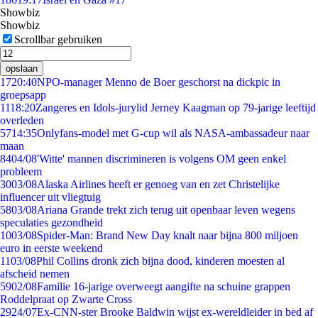
Showbiz
Showbiz
Scrollbar gebruiken
opslaan
17
20:40
NPO-manager Menno de Boer geschorst na dickpic in
groepsapp
11
18:20
Zangeres en Idols-jurylid Jerney Kaagman op 79-jarige leeftijd
overleden
57
14:35
Onlyfans-model met G-cup wil als NASA-ambassadeur naar
maan
84
04/08
'Witte' mannen discrimineren is volgens OM geen enkel
probleem
30
03/08
Alaska Airlines heeft er genoeg van en zet Christelijke
influencer uit vliegtuig
58
03/08
Ariana Grande trekt zich terug uit openbaar leven wegens
speculaties gezondheid
10
03/08
Spider-Man: Brand New Day knalt naar bijna 800 miljoen
euro in eerste weekend
11
03/08
Phil Collins dronk zich bijna dood, kinderen moesten al
afscheid nemen
59
02/08
Familie 16-jarige overweegt aangifte na schuine grappen
Roddelpraat op Zwarte Cross
29
24/07
Ex-CNN-ster Brooke Baldwin wijst ex-wereldleider in bed af