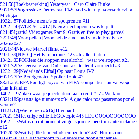
5
21:58
[Boekbespreking] Yesteryear - Caro Claire Burke
99
21:57
Progressieve Democraat El-Sayed wint nipt voorverkiezing
Michigan
193
21:57
Politieke meme's en spotprenten #11
129
21:50
[WLR SC #417] Nieuw deel openen was kaputt
8
21:45
[gratis] Videogames Part 9: Gratis en free-to-play games!
32
21:45
[Voorspellen] Voorspel de eindstand van de Eredivisie
2026/2027
20
21:44
Nieuwe Marvel films. #12
99
21:39
[NPO1] Het Familiediner #23 - te allen tijden
134
21:33
FOK!ers die stoppen met alcohol - waar we stoppen #21
65
21:32
De neergang van Duitsland als lichtend voorbeeld #3
123
21:29
[Nederlands Elftal] Op naar Louis IV?
69
21:27
De Bondgenoten Spoiler Topic #3
83
21:25
UEFA kondigt boycot van FIFA-competities aan vanwege
plan Infantino
140
21:19
Zaken waar je je echt dood aan ergert #17 - Werklui
68
21:18
Spaanstalige nummers #34 A que calor nos pasaremos por el
verano?
111
21:17
[Wielrennen #616] Brennan!
270
21:15
Het enige echte LEGO-topic #45 LEGOOOOOOOOOOO
169
21:13
Wat is op dit moment volgens jou de meest irritante reclame?
#12
162
20:58
Wat is jullie binnenhuistemperatuur? #81 Horrorzomer
60
20:54
Lisa (38) vermoord in Griekenland door Afghaanse