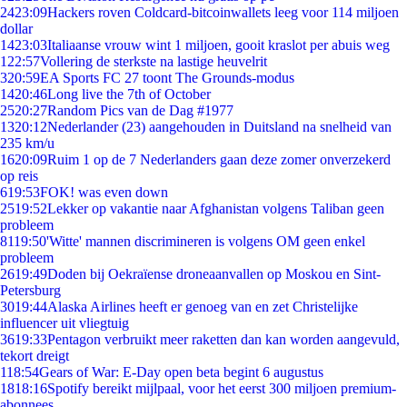
24
23:09
Hackers roven Coldcard-bitcoinwallets leeg voor 114 miljoen
dollar
14
23:03
Italiaanse vrouw wint 1 miljoen, gooit kraslot per abuis weg
1
22:57
Vollering de sterkste na lastige heuvelrit
3
20:59
EA Sports FC 27 toont The Grounds-modus
14
20:46
Long live the 7th of October
25
20:27
Random Pics van de Dag #1977
13
20:12
Nederlander (23) aangehouden in Duitsland na snelheid van
235 km/u
16
20:09
Ruim 1 op de 7 Nederlanders gaan deze zomer onverzekerd
op reis
6
19:53
FOK! was even down
25
19:52
Lekker op vakantie naar Afghanistan volgens Taliban geen
probleem
81
19:50
'Witte' mannen discrimineren is volgens OM geen enkel
probleem
26
19:49
Doden bij Oekraïense droneaanvallen op Moskou en Sint-
Petersburg
30
19:44
Alaska Airlines heeft er genoeg van en zet Christelijke
influencer uit vliegtuig
36
19:33
Pentagon verbruikt meer raketten dan kan worden aangevuld,
tekort dreigt
1
18:54
Gears of War: E-Day open beta begint 6 augustus
18
18:16
Spotify bereikt mijlpaal, voor het eerst 300 miljoen premium-
abonnees