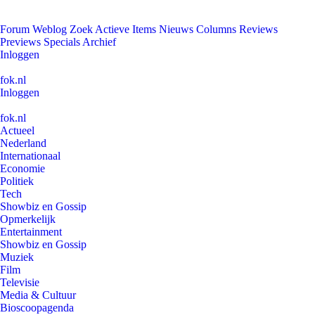
Forum
Weblog
Zoek
Actieve Items
Nieuws
Columns
Reviews
Previews
Specials
Archief
Inloggen
fok.nl
Inloggen
fok.nl
Actueel
Nederland
Internationaal
Economie
Politiek
Tech
Showbiz en Gossip
Opmerkelijk
Entertainment
Showbiz en Gossip
Muziek
Film
Televisie
Media & Cultuur
Bioscoopagenda