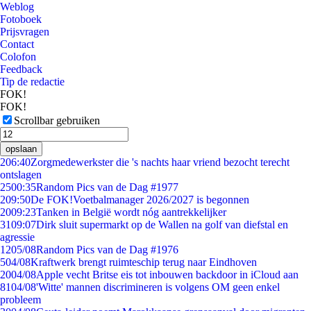
Weblog
Fotoboek
Prijsvragen
Contact
Colofon
Feedback
Tip de redactie
FOK!
FOK!
Scrollbar gebruiken
opslaan
2
06:40
Zorgmedewerkster die 's nachts haar vriend bezocht terecht
ontslagen
25
00:35
Random Pics van de Dag #1977
2
09:50
De FOK!Voetbalmanager 2026/2027 is begonnen
20
09:23
Tanken in België wordt nóg aantrekkelijker
31
09:07
Dirk sluit supermarkt op de Wallen na golf van diefstal en
agressie
12
05/08
Random Pics van de Dag #1976
5
04/08
Kraftwerk brengt ruimteschip terug naar Eindhoven
20
04/08
Apple vecht Britse eis tot inbouwen backdoor in iCloud aan
81
04/08
'Witte' mannen discrimineren is volgens OM geen enkel
probleem