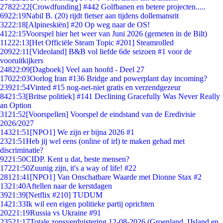
278
22:22
[Crowdfunding] #442 Golfbanen en betere projecten.....
69
22:19
Nabil B. (20) rijdt fietser aan tijdens dollemansrit
32
22:18
[Alpineskiën] #20 Op weg naar de OS!
41
22:15
Voorspel hier het weer van Juni 2026 (gemeten in de Bilt)
112
22:13
[Het Officiële Steam Topic #201] Steamrolled
209
22:11
[Videoland] B&B vol liefde 6de seizoen #1 voor de
vooruitkijkers
248
22:09
[Dagboek] Veel aan hoofd - Deel 27
170
22:03
Oorlog Iran #136 Bridge and powerplant day incoming?
239
21:54
Vinted #15 nog-net-niet gratis en verzendgezeur
84
21:53
[Britse politiek] #141 Declining Gracefully Was Never Really
an Option
31
21:52
[Voorspellen] Voorspel de eindstand van de Eredivisie
2026/2027
143
21:51
[NPO1] We zijn er bijna 2026 #1
23
21:51
Heb jij wel eens (online of irl) te maken gehad met
discriminatie?
92
21:50
CIDP. Kent u dat, beste mensen?
172
21:50
Zuunig zijn, it's a way of life! #22
281
21:41
[NPO1] Van Onschatbare Waarde met Dionne Stax #2
13
21:40
Aftellen naar de kerstdagen
39
21:39
[Netflix #210] TUDUM
14
21:33
Ik wil een eigen politieke partij oprichten
202
21:19
Russia vs Ukraine #91
235
21:17
Totale zonsverduistering 12-08-2026 (Groenland, IJsland en