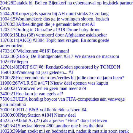
2
04:28
Datalek bij Bol en Bijenkorf na cyberaanval op logistiek partner
Ceva
55
04:20
Koopzegels sparen bij AH duurt straks 2x zo lang
10
04:15
Woningtekort: dus ga je woningen slopen, logisch
237
03:38
Afbeeldingen die je gemaakt hebt met AI
12
03:17
Oorlog in Oekraïne #1318 Drone baby drone
106
03:15
Lisa (38) vermoord door Afghaanse asielzoeker
137
03:14
[AKQ] #3384 Topic met vragen. En soms goede
antwoorden.
47
03:10
[Wielrennen #616] Brennan!
12
02:36
[SBS6] De Bondgenoten #317 We dansen de macaroni
1
02:09
Vliegen
127
01:48
[DRT SC] #6: RendacGoden sponsored by TONZON
169
01:08
Vandaag 40 jaar geleden... #3
21
00:28
Hoe veranderde rouw/verlies bij jullie door de jaren heen?
119
00:26
[WLR SC #417] Nieuw deel openen was kaputt
256
00:21
Vrouwen willen geen man meer #29
34
00:21
Hoe kom je van egels af?
75
00:13
UEFA kondigt boycot van FIFA-competities aan vanwege
plan Infantino
70
00:10
[RTL] B&B vol liefde 6de seizoen #4
163
00:00
[PlayStation #184] Nieuw deel
45
23:57
Abdul A. (27) als afperser "Fleur" door het leven
234
23:41
Speciaalbieren #80: another one bites the dust
100
23:39
Man zoekt mij en bedreigt mij, nadat ik met zijn zoon sprak