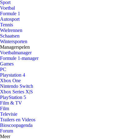
Sport
Voetbal
Formule 1
Autosport
Tennis
Wielrennen
Schaatsen
Wintersporten
Managerspelen
Voetbalmanager
Formule 1-manager
Games
PC
Playstation 4
Xbox One
Nintendo Switch
Xbox Series X|S
PlayStation 5
Film & TV
Film
Televisie
Trailers en Videos
Bioscoopagenda
Forum
Meer