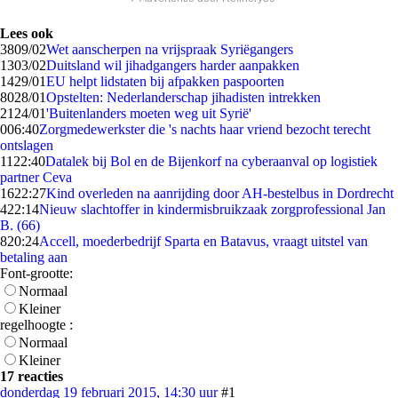
Lees ook
38
09/02
Wet aanscherpen na vrijspraak Syriëgangers
13
03/02
Duitsland wil jihadgangers harder aanpakken
14
29/01
EU helpt lidstaten bij afpakken paspoorten
80
28/01
Opstelten: Nederlanderschap jihadisten intrekken
21
24/01
'Buitenlanders moeten weg uit Syrië'
0
06:40
Zorgmedewerkster die 's nachts haar vriend bezocht terecht
ontslagen
11
22:40
Datalek bij Bol en de Bijenkorf na cyberaanval op logistiek
partner Ceva
16
22:27
Kind overleden na aanrijding door AH-bestelbus in Dordrecht
4
22:14
Nieuw slachtoffer in kindermisbruikzaak zorgprofessional Jan
B. (66)
8
20:24
Accell, moederbedrijf Sparta en Batavus, vraagt uitstel van
betaling aan
Font-grootte:
Normaal
Kleiner
regelhoogte :
Normaal
Kleiner
17 reacties
donderdag 19 februari 2015, 14:30 uur
#1