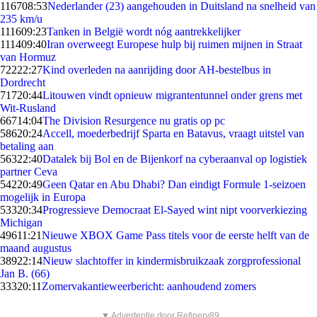
1167
08:53
Nederlander (23) aangehouden in Duitsland na snelheid van
235 km/u
1116
09:23
Tanken in België wordt nóg aantrekkelijker
1114
09:40
Iran overweegt Europese hulp bij ruimen mijnen in Straat
van Hormuz
722
22:27
Kind overleden na aanrijding door AH-bestelbus in
Dordrecht
717
20:44
Litouwen vindt opnieuw migrantentunnel onder grens met
Wit-Rusland
667
14:04
The Division Resurgence nu gratis op pc
586
20:24
Accell, moederbedrijf Sparta en Batavus, vraagt uitstel van
betaling aan
563
22:40
Datalek bij Bol en de Bijenkorf na cyberaanval op logistiek
partner Ceva
542
20:49
Geen Qatar en Abu Dhabi? Dan eindigt Formule 1-seizoen
mogelijk in Europa
533
20:34
Progressieve Democraat El-Sayed wint nipt voorverkiezing
Michigan
496
11:21
Nieuwe XBOX Game Pass titels voor de eerste helft van de
maand augustus
389
22:14
Nieuw slachtoffer in kindermisbruikzaak zorgprofessional
Jan B. (66)
333
20:11
Zomervakantieweerbericht: aanhoudend zomers
▼ Advertentie door Refinery89