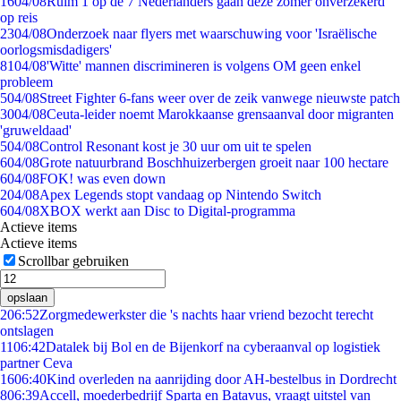
16
04/08
Ruim 1 op de 7 Nederlanders gaan deze zomer onverzekerd
op reis
23
04/08
Onderzoek naar flyers met waarschuwing voor 'Israëlische
oorlogsmisdadigers'
81
04/08
'Witte' mannen discrimineren is volgens OM geen enkel
probleem
5
04/08
Street Fighter 6-fans weer over de zeik vanwege nieuwste patch
30
04/08
Ceuta-leider noemt Marokkaanse grensaanval door migranten
'gruweldaad'
5
04/08
Control Resonant kost je 30 uur om uit te spelen
6
04/08
Grote natuurbrand Boschhuizerbergen groeit naar 100 hectare
6
04/08
FOK! was even down
2
04/08
Apex Legends stopt vandaag op Nintendo Switch
6
04/08
XBOX werkt aan Disc to Digital-programma
Actieve items
Actieve items
Scrollbar gebruiken
opslaan
2
06:52
Zorgmedewerkster die 's nachts haar vriend bezocht terecht
ontslagen
11
06:42
Datalek bij Bol en de Bijenkorf na cyberaanval op logistiek
partner Ceva
16
06:40
Kind overleden na aanrijding door AH-bestelbus in Dordrecht
8
06:39
Accell, moederbedrijf Sparta en Batavus, vraagt uitstel van