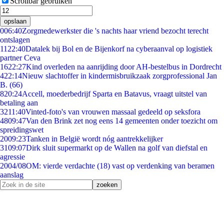
Scrollbar gebruiken
opslaan
0
06:40
Zorgmedewerkster die 's nachts haar vriend bezocht terecht
ontslagen
11
22:40
Datalek bij Bol en de Bijenkorf na cyberaanval op logistiek
partner Ceva
16
22:27
Kind overleden na aanrijding door AH-bestelbus in Dordrecht
4
22:14
Nieuw slachtoffer in kindermisbruikzaak zorgprofessional Jan
B. (66)
8
20:24
Accell, moederbedrijf Sparta en Batavus, vraagt uitstel van
betaling aan
32
11:40
Vinted-foto's van vrouwen massaal gedeeld op seksfora
48
09:47
Van den Brink zet nog eens 14 gemeenten onder toezicht om
spreidingswet
20
09:23
Tanken in België wordt nóg aantrekkelijker
31
09:07
Dirk sluit supermarkt op de Wallen na golf van diefstal en
agressie
20
04/08
OM: vierde verdachte (18) vast op verdenking van beramen
aanslag