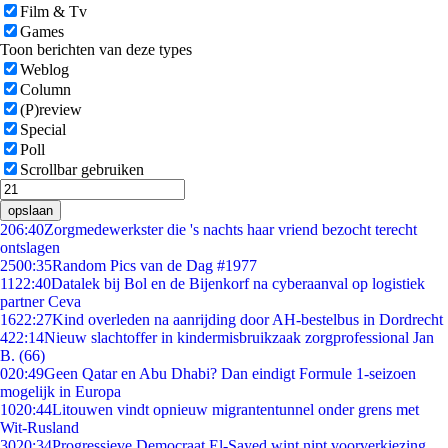
Film & Tv
Games
Toon berichten van deze types
Weblog
Column
(P)review
Special
Poll
Scrollbar gebruiken
opslaan
2
06:40
Zorgmedewerkster die 's nachts haar vriend bezocht terecht
ontslagen
25
00:35
Random Pics van de Dag #1977
11
22:40
Datalek bij Bol en de Bijenkorf na cyberaanval op logistiek
partner Ceva
16
22:27
Kind overleden na aanrijding door AH-bestelbus in Dordrecht
4
22:14
Nieuw slachtoffer in kindermisbruikzaak zorgprofessional Jan
B. (66)
0
20:49
Geen Qatar en Abu Dhabi? Dan eindigt Formule 1-seizoen
mogelijk in Europa
10
20:44
Litouwen vindt opnieuw migrantentunnel onder grens met
Wit-Rusland
30
20:34
Progressieve Democraat El-Sayed wint nipt voorverkiezing