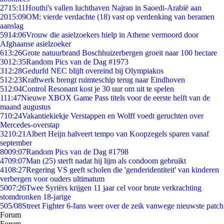
27
15:11
Houthi's vallen luchthaven Najran in Saoedi-Arabië aan
20
15:09
OM: vierde verdachte (18) vast op verdenking van beramen
aanslag
59
14:06
Vrouw die asielzoekers hielp in Athene vermoord door
Afghaanse asielzoeker
6
13:26
Grote natuurbrand Boschhuizerbergen groeit naar 100 hectare
30
12:35
Random Pics van de Dag #1973
3
12:28
Gedurfd NEC blijft overeind bij Olympiakos
5
12:23
Kraftwerk brengt ruimteschip terug naar Eindhoven
5
12:04
Control Resonant kost je 30 uur om uit te spelen
1
11:47
Nieuwe XBOX Game Pass titels voor de eerste helft van de
maand augustus
7
10:24
Vakantiekiekje Verstappen en Wolff voedt geruchten over
Mercedes-overstap
32
10:21
Albert Heijn halveert tempo van Koopzegels sparen vanaf
september
80
09:07
Random Pics van de Dag #1798
47
09:07
Man (25) sterft nadat hij lijm als condoom gebruikt
41
08:27
Regering VS geeft scholen die 'genderidentiteit' van kinderen
verbergen voor ouders ultimatum
50
07:26
Twee Syriërs krijgen 11 jaar cel voor brute verkrachting
stomdronken 18-jarige
5
05/08
Street Fighter 6-fans weer over de zeik vanwege nieuwste patch
Forum
Forum