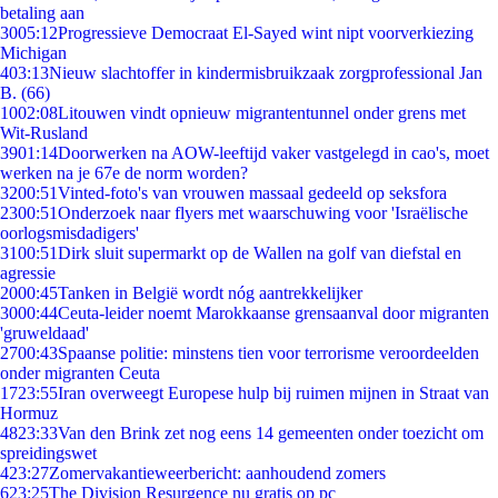
betaling aan
30
05:12
Progressieve Democraat El-Sayed wint nipt voorverkiezing
Michigan
4
03:13
Nieuw slachtoffer in kindermisbruikzaak zorgprofessional Jan
B. (66)
10
02:08
Litouwen vindt opnieuw migrantentunnel onder grens met
Wit-Rusland
39
01:14
Doorwerken na AOW-leeftijd vaker vastgelegd in cao's, moet
werken na je 67e de norm worden?
32
00:51
Vinted-foto's van vrouwen massaal gedeeld op seksfora
23
00:51
Onderzoek naar flyers met waarschuwing voor 'Israëlische
oorlogsmisdadigers'
31
00:51
Dirk sluit supermarkt op de Wallen na golf van diefstal en
agressie
20
00:45
Tanken in België wordt nóg aantrekkelijker
30
00:44
Ceuta-leider noemt Marokkaanse grensaanval door migranten
'gruweldaad'
27
00:43
Spaanse politie: minstens tien voor terrorisme veroordeelden
onder migranten Ceuta
17
23:55
Iran overweegt Europese hulp bij ruimen mijnen in Straat van
Hormuz
48
23:33
Van den Brink zet nog eens 14 gemeenten onder toezicht om
spreidingswet
4
23:27
Zomervakantieweerbericht: aanhoudend zomers
6
23:25
The Division Resurgence nu gratis op pc