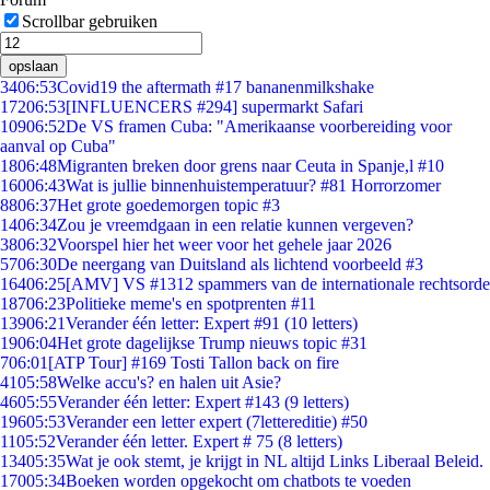
Scrollbar gebruiken
opslaan
34
06:53
Covid19 the aftermath #17 bananenmilkshake
172
06:53
[INFLUENCERS #294] supermarkt Safari
109
06:52
De VS framen Cuba: "Amerikaanse voorbereiding voor
aanval op Cuba"
18
06:48
Migranten breken door grens naar Ceuta in Spanje,l #10
160
06:43
Wat is jullie binnenhuistemperatuur? #81 Horrorzomer
88
06:37
Het grote goedemorgen topic #3
14
06:34
Zou je vreemdgaan in een relatie kunnen vergeven?
38
06:32
Voorspel hier het weer voor het gehele jaar 2026
57
06:30
De neergang van Duitsland als lichtend voorbeeld #3
164
06:25
[AMV] VS #1312 spammers van de internationale rechtsorde
187
06:23
Politieke meme's en spotprenten #11
139
06:21
Verander één letter: Expert #91 (10 letters)
19
06:04
Het grote dagelijkse Trump nieuws topic #31
7
06:01
[ATP Tour] #169 Tosti Tallon back on fire
41
05:58
Welke accu's? en halen uit Asie?
46
05:55
Verander één letter: Expert #143 (9 letters)
196
05:53
Verander een letter expert (7lettereditie) #50
11
05:52
Verander één letter. Expert # 75 (8 letters)
134
05:35
Wat je ook stemt, je krijgt in NL altijd Links Liberaal Beleid.
170
05:34
Boeken worden opgekocht om chatbots te voeden