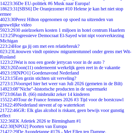
142
23:36
De EU-politiek #6 Musk naar Europa!
186
23:31
[SBS6] De Oranjezomer #10 Helene je kan het niet stop
ermee
40
23:30
Perez Hilton opgenomen op spoed na uitzenden van
gruwelijke video
59
23:29
30 asielzoekers kosten 1 miljoen in hotel centrum Haarlem
1
23:25
Progressieve Democraat El-Sayed wint nipt voorverkiezing
Michigan
2
23:24
Hoe ga jij om met een relatiebreuk?
0
23:23
Litouwen vindt opnieuw migrantentunnel onder grens met Wit-
Rusland
12
23:23
Wat is nou een goede jerrycan voor in de auto ?
38
23:20
Zoon(11) onderneemt werkelijk geen reet in de vakantie
49
23:19
[NPO1] Goedenavond Nederland
51
23:15
Een gezin stichten uit verveling?
27
23:13
Voorspel hier het weer van Juli 2026 (gemeten in de Bilt)
149
23:08
"Niche"-historische producten in de supermarkt
97
23:06
Jan B. (66) misbruikt zeker 14 kinderen
155
22:49
Tour de France femmes 2026 #3 Tijd voor de borstcrawl
216
22:49
Nederland stevent af op watertekort
217
22:46
GR: Elk glas alcohol is riskant, geen bewijs voor gunstig
effect
3
22:36
EK Atletiek 2026 te Birmingham #1
4
22:30
[NPO2] Poorten van Europa
214
22:29
De Avondetappe #176 - Met Ellen ten Damme.