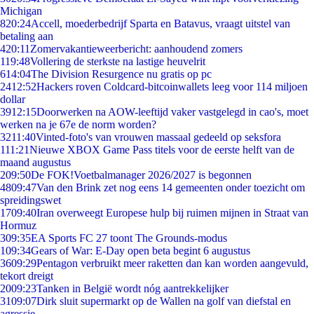
Michigan
8
20:24
Accell, moederbedrijf Sparta en Batavus, vraagt uitstel van
betaling aan
4
20:11
Zomervakantieweerbericht: aanhoudend zomers
1
19:48
Vollering de sterkste na lastige heuvelrit
6
14:04
The Division Resurgence nu gratis op pc
24
12:52
Hackers roven Coldcard-bitcoinwallets leeg voor 114 miljoen
dollar
39
12:15
Doorwerken na AOW-leeftijd vaker vastgelegd in cao's, moet
werken na je 67e de norm worden?
32
11:40
Vinted-foto's van vrouwen massaal gedeeld op seksfora
1
11:21
Nieuwe XBOX Game Pass titels voor de eerste helft van de
maand augustus
2
09:50
De FOK!Voetbalmanager 2026/2027 is begonnen
48
09:47
Van den Brink zet nog eens 14 gemeenten onder toezicht om
spreidingswet
17
09:40
Iran overweegt Europese hulp bij ruimen mijnen in Straat van
Hormuz
3
09:35
EA Sports FC 27 toont The Grounds-modus
1
09:34
Gears of War: E-Day open beta begint 6 augustus
36
09:29
Pentagon verbruikt meer raketten dan kan worden aangevuld,
tekort dreigt
20
09:23
Tanken in België wordt nóg aantrekkelijker
31
09:07
Dirk sluit supermarkt op de Wallen na golf van diefstal en
agressie