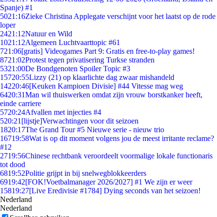
Spanje) #1
50
21:16
Zieke Christina Applegate verschijnt voor het laatst op de rode
loper
24
21:12
Natuur en Wild
10
21:12
Algemeen Luchtvaarttopic #61
7
21:06
[gratis] Videogames Part 9: Gratis en free-to-play games!
87
21:02
Protest tegen privatisering Turkse stranden
53
21:00
De Bondgenoten Spoiler Topic #3
157
20:55
Lizzy (21) op klaarlichte dag zwaar mishandeld
142
20:46
[Keuken Kampioen Divisie] #44 Vitesse mag weg
64
20:31
Man wil thuiswerken omdat zijn vrouw borstkanker heeft,
einde carriere
57
20:24
Afvallen met injecties #4
5
20:21
[lijstje]Verwachtingen voor dit seizoen
18
20:17
The Grand Tour #5 Nieuwe serie - nieuw trio
167
19:58
Wat is op dit moment volgens jou de meest irritante reclame?
#12
27
19:56
Chinese rechtbank veroordeelt voormalige lokale functionaris
tot dood
68
19:52
Politie grijpt in bij snelwegblokkeerders
69
19:42
[FOK!Voetbalmanager 2026/2027] #1 We zijn er weer
158
19:27
[Live Eredivisie #1784] Dying seconds van het seizoen!
Nederland
Nederland