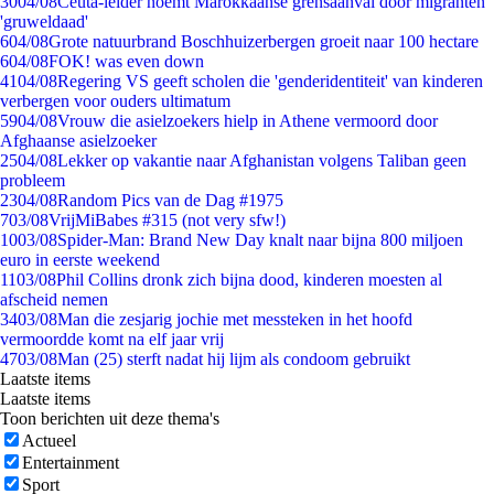
30
04/08
Ceuta-leider noemt Marokkaanse grensaanval door migranten
'gruweldaad'
6
04/08
Grote natuurbrand Boschhuizerbergen groeit naar 100 hectare
6
04/08
FOK! was even down
41
04/08
Regering VS geeft scholen die 'genderidentiteit' van kinderen
verbergen voor ouders ultimatum
59
04/08
Vrouw die asielzoekers hielp in Athene vermoord door
Afghaanse asielzoeker
25
04/08
Lekker op vakantie naar Afghanistan volgens Taliban geen
probleem
23
04/08
Random Pics van de Dag #1975
7
03/08
VrijMiBabes #315 (not very sfw!)
10
03/08
Spider-Man: Brand New Day knalt naar bijna 800 miljoen
euro in eerste weekend
11
03/08
Phil Collins dronk zich bijna dood, kinderen moesten al
afscheid nemen
34
03/08
Man die zesjarig jochie met messteken in het hoofd
vermoordde komt na elf jaar vrij
47
03/08
Man (25) sterft nadat hij lijm als condoom gebruikt
Laatste items
Laatste items
Toon berichten uit deze thema's
Actueel
Entertainment
Sport