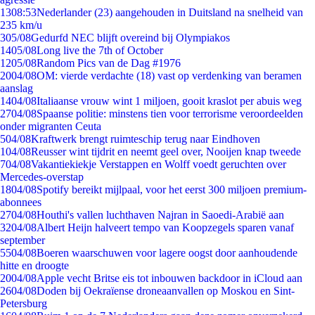
13
08:53
Nederlander (23) aangehouden in Duitsland na snelheid van
235 km/u
3
05/08
Gedurfd NEC blijft overeind bij Olympiakos
14
05/08
Long live the 7th of October
12
05/08
Random Pics van de Dag #1976
20
04/08
OM: vierde verdachte (18) vast op verdenking van beramen
aanslag
14
04/08
Italiaanse vrouw wint 1 miljoen, gooit kraslot per abuis weg
27
04/08
Spaanse politie: minstens tien voor terrorisme veroordeelden
onder migranten Ceuta
5
04/08
Kraftwerk brengt ruimteschip terug naar Eindhoven
1
04/08
Reusser wint tijdrit en neemt geel over, Nooijen knap tweede
7
04/08
Vakantiekiekje Verstappen en Wolff voedt geruchten over
Mercedes-overstap
18
04/08
Spotify bereikt mijlpaal, voor het eerst 300 miljoen premium-
abonnees
27
04/08
Houthi's vallen luchthaven Najran in Saoedi-Arabië aan
32
04/08
Albert Heijn halveert tempo van Koopzegels sparen vanaf
september
55
04/08
Boeren waarschuwen voor lagere oogst door aanhoudende
hitte en droogte
20
04/08
Apple vecht Britse eis tot inbouwen backdoor in iCloud aan
26
04/08
Doden bij Oekraïense droneaanvallen op Moskou en Sint-
Petersburg