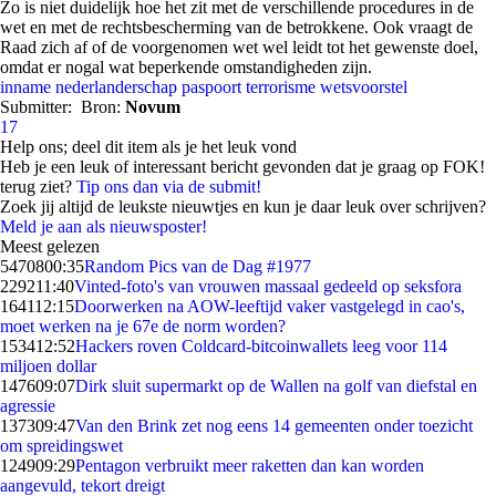
Zo is niet duidelijk hoe het zit met de verschillende procedures in de
wet en met de rechtsbescherming van de betrokkene. Ook vraagt de
Raad zich af of de voorgenomen wet wel leidt tot het gewenste doel,
omdat er nogal wat beperkende omstandigheden zijn.
inname
nederlanderschap
paspoort
terrorisme
wetsvoorstel
Submitter:
Bron:
Novum
17
Help ons; deel dit item als je het leuk vond
Heb je een leuk of interessant bericht gevonden dat je graag op FOK!
terug ziet?
Tip ons dan via de submit!
Zoek jij altijd de leukste nieuwtjes en kun je daar leuk over schrijven?
Meld je aan als nieuwsposter!
Meest gelezen
54708
00:35
Random Pics van de Dag #1977
2292
11:40
Vinted-foto's van vrouwen massaal gedeeld op seksfora
1641
12:15
Doorwerken na AOW-leeftijd vaker vastgelegd in cao's,
moet werken na je 67e de norm worden?
1534
12:52
Hackers roven Coldcard-bitcoinwallets leeg voor 114
miljoen dollar
1476
09:07
Dirk sluit supermarkt op de Wallen na golf van diefstal en
agressie
1373
09:47
Van den Brink zet nog eens 14 gemeenten onder toezicht
om spreidingswet
1249
09:29
Pentagon verbruikt meer raketten dan kan worden
aangevuld, tekort dreigt