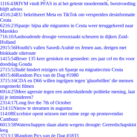
11
16:43
RIVM vindt PFAS in al het geteste moedermelk, borstvoeding
blijft advies
45
16:24
EU bekritiseert Meta en TikTok om verspreiden desinformatie
Ceuta
62
16:23
Spanje: bijna alle migranten in Ceuta weer teruggekeerd naar
Marokko
7
16:10
Aanhoudende droogte veroorzaakt scheuren in dijken Zuid-
Holland
29
15:56
Houthi's vallen Saoedi-Arabië en Jemen aan, dreigen met
blokkade olieroute
14
15:54
Broer 135 keer gestoken en gesneden: zes jaar cel en tbs voor
doodslag Gouda
27
15:52
Italië hindert reizigers uit Spanje na migratiecrisis Ceuta
40
15:46
Random Pics van de Dag #1980
37
15:16
CDA en D66 willen ingrijpen tegen 'gluurbrillen' die mensen
ongemerkt filmen
69
14:25
Meer agressie tegen een andersluidende politieke mening, laat
jij je intimideren?
23
14:17
Long live the 7th of October
2
14:11
Nieuw te streamen in augustus
1
14:08
Excelsior opent seizoen met ruime zege op promovendus
Cambuur
60
13:58
Waterschappen slaan alarm wegens droogte: Gereedschapskist
leeg
37
13:13
Random Pics van de Dag #1833