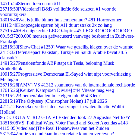
145
15:54
Sterren toen en nu #11
257
15:50
[Videoland] B&B vol liefde 6de seizoen #1 voor de
vooruitkijkers
180
15:48
Wat is jullie binnenhuistemperatuur? #81 Horrorzomer
111
15:48
Koopzegels sparen bij AH duurt straks 2x zo lang
275
15:46
Het enige echte LEGO-topic #45 LEGOOOOOOOOOOO
60
15:37
200.000 mensen geëvacueerd vanwege bosbrand in Zuidwest-
Frankrijk
125
15:33
[ShowChat #1259] Waar we gezellig klagen over de warmte
24
15:32
Defensiepact Pakistan, Turkije en Saudi-Arabië bevat art.5
clausule?
149
15:27
Pensioenfonds ABP stapt uit Tesla, beloning Musk
struikelblok
109
15:27
Progressieve Democraat El-Sayed wint nipt voorverkiezing
Michigan
267
15:26
[AMV] VS #1312 spammers van de internationale rechtsorde
176
15:26
[Keuken Kampioen Divisie] #44 Vitesse mag weg
213
15:22
Bloemen/planten in je eigen tuin #94 Kleur!
228
15:19
The Odyssey (Christopher Nolan) 17 juli 2026
42
15:12
Bezoeker verliest deel van vinger in waterattractie Walibi
Holland
86
15:10
GTA VI #12 GTA VI Extended look 27 Augustus Netflix/YT
185
15:08
VS: Political Wars, Voter Fraud and Secret Agendas #148
41
15:05
[videoland]The Real Housewives van het Zuiden
53
15:04
Zou je vreemdgaan in een relatie kunnen vergeven?