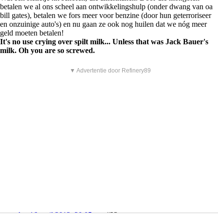
betalen we al ons scheel aan ontwikkelingshulp (onder dwang van oa
bill gates), betalen we fors meer voor benzine (door hun geterroriseer
en onzuinige auto's) en nu gaan ze ook nog huilen dat we nóg meer
geld moeten betalen!
It's no use crying over spilt milk... Unless that was Jack Bauer's
milk. Oh you are so screwed.
▼ Advertentie door Refinery89
maandag 16 april 2012, 20:05 uur
#23