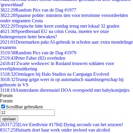
'gruweldaad'
38
22:29
Random Pics van de Dag #1977
38
22:28
Spaanse politie: minstens tien voor terrorisme veroordeelden
onder migranten Ceuta
30
22:20
Tropische hitte keert zondag terug met lokaal 32 graden
46
21:30
Spoedberaad EU na crisis Ceuta, moeten we onze
buitengrenzen beter bewaken?
20
21:01
Denemarken pakt AI-gebruik in scholen aan: extra mondelinge
examens
35
19:58
Random Pics van de Dag #1979
25
19:43
Peter Faber (82) overleden
24
18:41
'Zwarte weduwes' in Rusland trouwen soldaten voor
overlijdensuitkering
15
18:32
Ontslagen bij Halo Studios na Campaign Evolved
30
18:32
Trump grijpt weer in op automatisch staatsburgerschap bij
geboorte in VS
31
18:19
Amsterdams dierenasiel DOA overspoeld met babykonijntjes
Forum
Forum
Scrollbar gebruiken
opslaan
263
17:25
[Live Eredivisie #1784] Dying seconds van het seizoen!
83
17:25
Huisarts doet haar werk onder invloed van alcohol