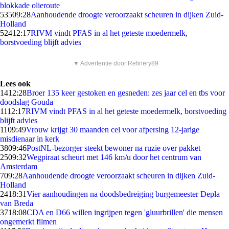
blokkade olieroute
535
09:28
Aanhoudende droogte veroorzaakt scheuren in dijken Zuid-
Holland
524
12:17
RIVM vindt PFAS in al het geteste moedermelk,
borstvoeding blijft advies
▼ Advertentie door Refinery89
Lees ook
14
12:28
Broer 135 keer gestoken en gesneden: zes jaar cel en tbs voor
doodslag Gouda
11
12:17
RIVM vindt PFAS in al het geteste moedermelk, borstvoeding
blijft advies
11
09:49
Vrouw krijgt 30 maanden cel voor afpersing 12-jarige
misdienaar in kerk
38
09:46
PostNL-bezorger steekt bewoner na ruzie over pakket
25
09:32
Wegpiraat scheurt met 146 km/u door het centrum van
Amsterdam
7
09:28
Aanhoudende droogte veroorzaakt scheuren in dijken Zuid-
Holland
24
18:31
Vier aanhoudingen na doodsbedreiging burgemeester Depla
van Breda
37
18:08
CDA en D66 willen ingrijpen tegen 'gluurbrillen' die mensen
ongemerkt filmen