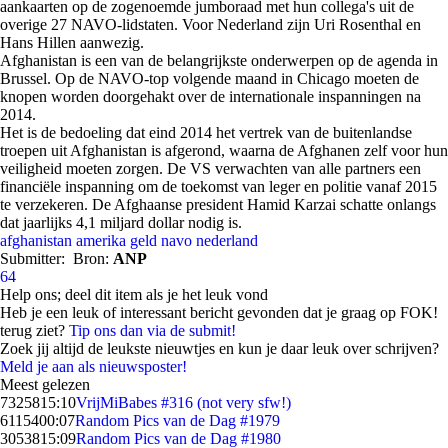
aankaarten op de zogenoemde jumboraad met hun collega's uit de
overige 27 NAVO-lidstaten. Voor Nederland zijn Uri Rosenthal en
Hans Hillen aanwezig.
Afghanistan is een van de belangrijkste onderwerpen op de agenda in
Brussel. Op de NAVO-top volgende maand in Chicago moeten de
knopen worden doorgehakt over de internationale inspanningen na
2014.
Het is de bedoeling dat eind 2014 het vertrek van de buitenlandse
troepen uit Afghanistan is afgerond, waarna de Afghanen zelf voor hun
veiligheid moeten zorgen. De VS verwachten van alle partners een
financiële inspanning om de toekomst van leger en politie vanaf 2015
te verzekeren. De Afghaanse president Hamid Karzai schatte onlangs
dat jaarlijks 4,1 miljard dollar nodig is.
afghanistan
amerika
geld
navo
nederland
Submitter:
Bron:
ANP
64
Help ons; deel dit item als je het leuk vond
Heb je een leuk of interessant bericht gevonden dat je graag op FOK!
terug ziet?
Tip ons dan via de submit!
Zoek jij altijd de leukste nieuwtjes en kun je daar leuk over schrijven?
Meld je aan als nieuwsposter!
Meest gelezen
73258
15:10
VrijMiBabes #316 (not very sfw!)
61154
00:07
Random Pics van de Dag #1979
30538
15:09
Random Pics van de Dag #1980