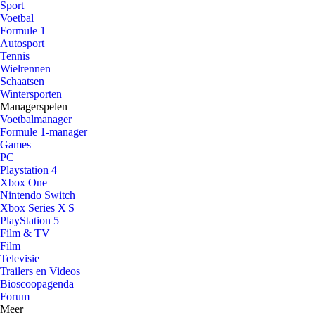
Sport
Voetbal
Formule 1
Autosport
Tennis
Wielrennen
Schaatsen
Wintersporten
Managerspelen
Voetbalmanager
Formule 1-manager
Games
PC
Playstation 4
Xbox One
Nintendo Switch
Xbox Series X|S
PlayStation 5
Film & TV
Film
Televisie
Trailers en Videos
Bioscoopagenda
Forum
Meer