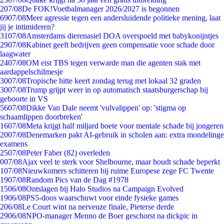
2
07/08
De FOK!Voetbalmanager 2026/2027 is begonnen
69
07/08
Meer agressie tegen een andersluidende politieke mening, laat
jij je intimideren?
31
07/08
Amsterdams dierenasiel DOA overspoeld met babykonijntjes
29
07/08
Kabinet geeft bedrijven geen compensatie voor schade door
laagwater
24
07/08
OM eist TBS tegen verwarde man die agenten stak met
aardappelschilmesje
30
07/08
Tropische hitte keert zondag terug met lokaal 32 graden
30
07/08
Trump grijpt weer in op automatisch staatsburgerschap bij
geboorte in VS
56
07/08
Dikke Van Dale neemt 'vulvalippen' op: 'stigma op
schaamlippen doorbreken'
16
07/08
Meta krijgt half miljard boete voor mentale schade bij jongeren
20
07/08
Denemarken pakt AI-gebruik in scholen aan: extra mondelinge
examens
25
07/08
Peter Faber (82) overleden
0
07/08
Ajax veel te sterk voor Shelbourne, maar houdt schade beperkt
1
07/08
Nieuwkomers schitteren bij ruime Europese zege FC Twente
19
07/08
Random Pics van de Dag #1978
15
06/08
Ontslagen bij Halo Studios na Campaign Evolved
19
06/08
PS5-doos waarschuwt voor einde fysieke games
2
06/08
Le Court wint na nerveuze finale, Pieterse derde
29
06/08
NPO-manager Menno de Boer geschorst na dickpic in