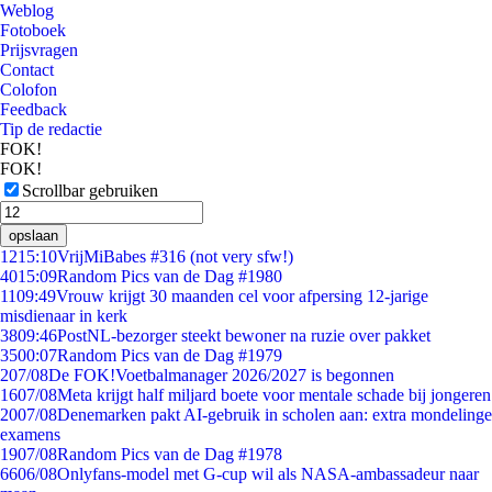
Weblog
Fotoboek
Prijsvragen
Contact
Colofon
Feedback
Tip de redactie
FOK!
FOK!
Scrollbar gebruiken
opslaan
12
15:10
VrijMiBabes #316 (not very sfw!)
40
15:09
Random Pics van de Dag #1980
11
09:49
Vrouw krijgt 30 maanden cel voor afpersing 12-jarige
misdienaar in kerk
38
09:46
PostNL-bezorger steekt bewoner na ruzie over pakket
35
00:07
Random Pics van de Dag #1979
2
07/08
De FOK!Voetbalmanager 2026/2027 is begonnen
16
07/08
Meta krijgt half miljard boete voor mentale schade bij jongeren
20
07/08
Denemarken pakt AI-gebruik in scholen aan: extra mondelinge
examens
19
07/08
Random Pics van de Dag #1978
66
06/08
Onlyfans-model met G-cup wil als NASA-ambassadeur naar