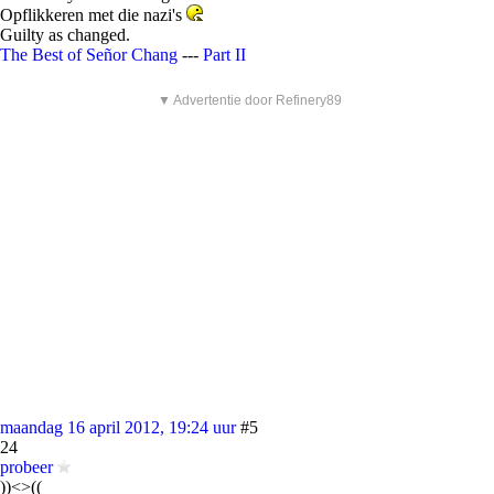
Opflikkeren met die nazi's
Guilty as changed.
The Best of Señor Chang
---
Part II
▼ Advertentie door Refinery89
maandag 16 april 2012, 19:24 uur
#5
24
probeer
))<>((