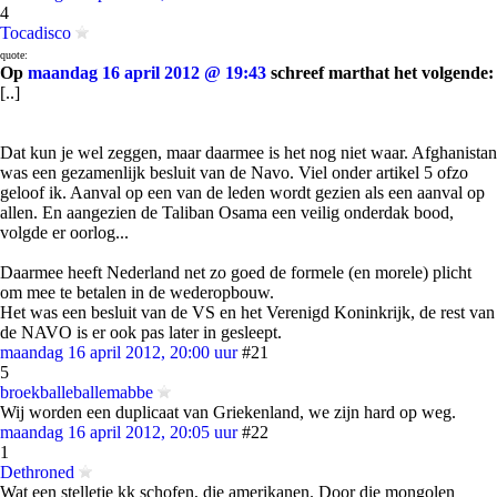
4
Tocadisco
quote:
Op
maandag 16 april 2012 @ 19:43
schreef marthat het volgende:
[..]
Dat kun je wel zeggen, maar daarmee is het nog niet waar. Afghanistan
was een gezamenlijk besluit van de Navo. Viel onder artikel 5 ofzo
geloof ik. Aanval op een van de leden wordt gezien als een aanval op
allen. En aangezien de Taliban Osama een veilig onderdak bood,
volgde er oorlog...
Daarmee heeft Nederland net zo goed de formele (en morele) plicht
om mee te betalen in de wederopbouw.
Het was een besluit van de VS en het Verenigd Koninkrijk, de rest van
de NAVO is er ook pas later in gesleept.
maandag 16 april 2012, 20:00 uur
#21
5
broekballeballemabbe
Wij worden een duplicaat van Griekenland, we zijn hard op weg.
maandag 16 april 2012, 20:05 uur
#22
1
Dethroned
Wat een stelletje kk schofen, die amerikanen. Door die mongolen