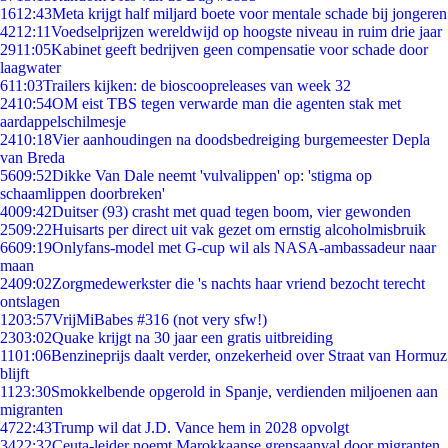
16
12:43
Meta krijgt half miljard boete voor mentale schade bij jongeren
42
12:11
Voedselprijzen wereldwijd op hoogste niveau in ruim drie jaar
29
11:05
Kabinet geeft bedrijven geen compensatie voor schade door
laagwater
6
11:03
Trailers kijken: de bioscoopreleases van week 32
24
10:54
OM eist TBS tegen verwarde man die agenten stak met
aardappelschilmesje
24
10:18
Vier aanhoudingen na doodsbedreiging burgemeester Depla
van Breda
56
09:52
Dikke Van Dale neemt 'vulvalippen' op: 'stigma op
schaamlippen doorbreken'
40
09:42
Duitser (93) crasht met quad tegen boom, vier gewonden
25
09:22
Huisarts per direct uit vak gezet om ernstig alcoholmisbruik
66
09:19
Onlyfans-model met G-cup wil als NASA-ambassadeur naar
maan
24
09:02
Zorgmedewerkster die 's nachts haar vriend bezocht terecht
ontslagen
12
03:57
VrijMiBabes #316 (not very sfw!)
23
03:02
Quake krijgt na 30 jaar een gratis uitbreiding
11
01:06
Benzineprijs daalt verder, onzekerheid over Straat van Hormuz
blijft
11
23:30
Smokkelbende opgerold in Spanje, verdienden miljoenen aan
migranten
47
22:43
Trump wil dat J.D. Vance hem in 2028 opvolgt
34
22:32
Ceuta-leider noemt Marokkaanse grensaanval door migranten