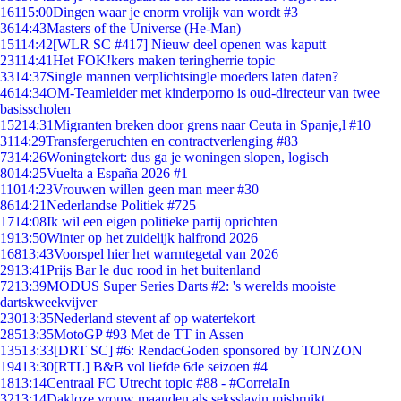
161
15:00
Dingen waar je enorm vrolijk van wordt #3
36
14:43
Masters of the Universe (He-Man)
151
14:42
[WLR SC #417] Nieuw deel openen was kaputt
231
14:41
Het FOK!kers maken teringherrie topic
33
14:37
Single mannen verplichtsingle moeders laten daten?
46
14:34
OM-Teamleider met kinderporno is oud-directeur van twee
basisscholen
152
14:31
Migranten breken door grens naar Ceuta in Spanje,l #10
31
14:29
Transfergeruchten en contractverlenging #83
73
14:26
Woningtekort: dus ga je woningen slopen, logisch
80
14:25
Vuelta a España 2026 #1
110
14:23
Vrouwen willen geen man meer #30
86
14:21
Nederlandse Politiek #725
17
14:08
Ik wil een eigen politieke partij oprichten
19
13:50
Winter op het zuidelijk halfrond 2026
168
13:43
Voorspel hier het warmtegetal van 2026
29
13:41
Prijs Bar le duc rood in het buitenland
72
13:39
MODUS Super Series Darts #2: 's werelds mooiste
dartskweekvijver
230
13:35
Nederland stevent af op watertekort
285
13:35
MotoGP #93 Met de TT in Assen
135
13:33
[DRT SC] #6: RendacGoden sponsored by TONZON
194
13:30
[RTL] B&B vol liefde 6de seizoen #4
18
13:14
Centraal FC Utrecht topic #88 - #CorreiaIn
32
13:14
Dakloze vrouw maanden als seksslavin misbruikt