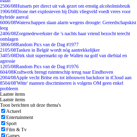
maan
25
06/08
Huisarts per direct uit vak gezet om ernstig alcoholmisbruik
19
06/08
Drone met explosieven bij Duits vliegveld voedt vrees voor
hybride aanval
60
06/08
Waterschappen slaan alarm wegens droogte: Gereedschapskist
leeg
24
06/08
Zorgmedewerkster die 's nachts haar vriend bezocht terecht
ontslagen
38
06/08
Random Pics van de Dag #1977
21
05/08
Tanken in België wordt nóg aantrekkelijker
34
05/08
Dirk sluit supermarkt op de Wallen na golf van diefstal en
agressie
12
05/08
Random Pics van de Dag #1976
6
04/08
Kraftwerk brengt ruimteschip terug naar Eindhoven
20
04/08
Apple vecht Britse eis tot inbouwen backdoor in iCloud aan
85
04/08
'Witte' mannen discrimineren is volgens OM geen enkel
probleem
Laatste items
Laatste items
Toon berichten uit deze thema's
Actueel
Entertainment
Sport
Film & Tv
Games