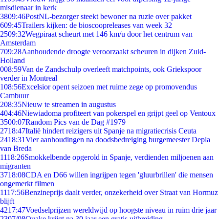
misdienaar in kerk
38
09:46
PostNL-bezorger steekt bewoner na ruzie over pakket
6
09:45
Trailers kijken: de bioscoopreleases van week 32
25
09:32
Wegpiraat scheurt met 146 km/u door het centrum van
Amsterdam
7
09:28
Aanhoudende droogte veroorzaakt scheuren in dijken Zuid-
Holland
0
08:59
Van de Zandschulp overleeft matchpoints, ook Griekspoor
verder in Montreal
1
08:56
Excelsior opent seizoen met ruime zege op promovendus
Cambuur
2
08:35
Nieuw te streamen in augustus
4
04:46
Niewiadoma profiteert van pokerspel en grijpt geel op Ventoux
35
00:07
Random Pics van de Dag #1979
27
18:47
Italië hindert reizigers uit Spanje na migratiecrisis Ceuta
24
18:31
Vier aanhoudingen na doodsbedreiging burgemeester Depla
van Breda
11
18:26
Smokkelbende opgerold in Spanje, verdienden miljoenen aan
migranten
37
18:08
CDA en D66 willen ingrijpen tegen 'gluurbrillen' die mensen
ongemerkt filmen
11
17:56
Benzineprijs daalt verder, onzekerheid over Straat van Hormuz
blijft
42
17:47
Voedselprijzen wereldwijd op hoogste niveau in ruim drie jaar
23
07/08
Quake krijgt na 30 jaar een gratis uitbreiding