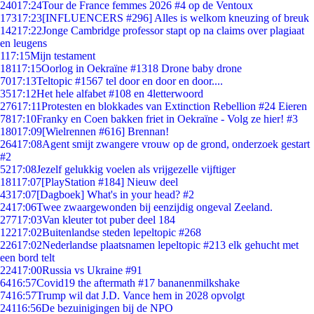
240
17:24
Tour de France femmes 2026 #4 op de Ventoux
173
17:23
[INFLUENCERS #296] Alles is welkom kneuzing of breuk
142
17:22
Jonge Cambridge professor stapt op na claims over plagiaat
en leugens
1
17:15
Mijn testament
181
17:15
Oorlog in Oekraïne #1318 Drone baby drone
70
17:13
Teltopic #1567 tel door en door en door....
35
17:12
Het hele alfabet #108 en 4letterwoord
276
17:11
Protesten en blokkades van Extinction Rebellion #24 Eieren
78
17:10
Franky en Coen bakken friet in Oekraïne - Volg ze hier! #3
180
17:09
[Wielrennen #616] Brennan!
264
17:08
Agent smijt zwangere vrouw op de grond, onderzoek gestart
#2
52
17:08
Jezelf gelukkig voelen als vrijgezelle vijftiger
181
17:07
[PlayStation #184] Nieuw deel
43
17:07
[Dagboek] What's in your head? #2
24
17:06
Twee zwaargewonden bij eenzijdig ongeval Zeeland.
277
17:03
Van kleuter tot puber deel 184
122
17:02
Buitenlandse steden lepeltopic #268
226
17:02
Nederlandse plaatsnamen lepeltopic #213 elk gehucht met
een bord telt
224
17:00
Russia vs Ukraine #91
64
16:57
Covid19 the aftermath #17 bananenmilkshake
74
16:57
Trump wil dat J.D. Vance hem in 2028 opvolgt
241
16:56
De bezuinigingen bij de NPO