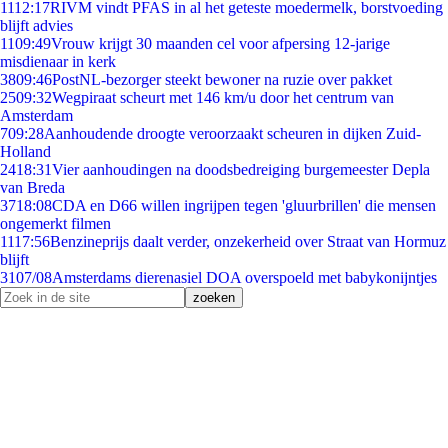
11
12:17
RIVM vindt PFAS in al het geteste moedermelk, borstvoeding
blijft advies
11
09:49
Vrouw krijgt 30 maanden cel voor afpersing 12-jarige
misdienaar in kerk
38
09:46
PostNL-bezorger steekt bewoner na ruzie over pakket
25
09:32
Wegpiraat scheurt met 146 km/u door het centrum van
Amsterdam
7
09:28
Aanhoudende droogte veroorzaakt scheuren in dijken Zuid-
Holland
24
18:31
Vier aanhoudingen na doodsbedreiging burgemeester Depla
van Breda
37
18:08
CDA en D66 willen ingrijpen tegen 'gluurbrillen' die mensen
ongemerkt filmen
11
17:56
Benzineprijs daalt verder, onzekerheid over Straat van Hormuz
blijft
31
07/08
Amsterdams dierenasiel DOA overspoeld met babykonijntjes