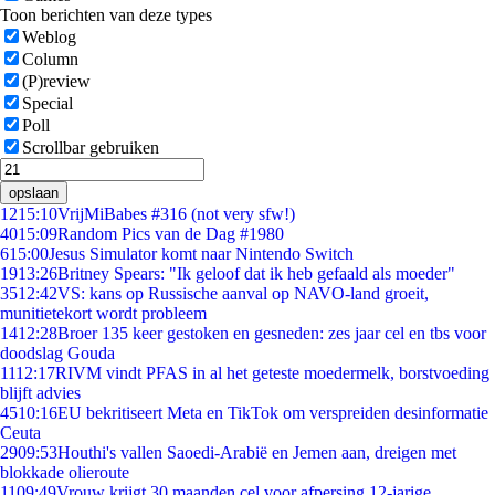
Toon berichten van deze types
Weblog
Column
(P)review
Special
Poll
Scrollbar gebruiken
opslaan
12
15:10
VrijMiBabes #316 (not very sfw!)
40
15:09
Random Pics van de Dag #1980
6
15:00
Jesus Simulator komt naar Nintendo Switch
19
13:26
Britney Spears: "Ik geloof dat ik heb gefaald als moeder"
35
12:42
VS: kans op Russische aanval op NAVO-land groeit,
munitietekort wordt probleem
14
12:28
Broer 135 keer gestoken en gesneden: zes jaar cel en tbs voor
doodslag Gouda
11
12:17
RIVM vindt PFAS in al het geteste moedermelk, borstvoeding
blijft advies
45
10:16
EU bekritiseert Meta en TikTok om verspreiden desinformatie
Ceuta
29
09:53
Houthi's vallen Saoedi-Arabië en Jemen aan, dreigen met
blokkade olieroute
11
09:49
Vrouw krijgt 30 maanden cel voor afpersing 12-jarige