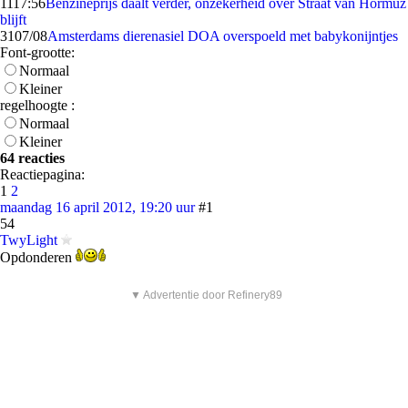
11
17:56
Benzineprijs daalt verder, onzekerheid over Straat van Hormuz
blijft
31
07/08
Amsterdams dierenasiel DOA overspoeld met babykonijntjes
Font-grootte:
Normaal
Kleiner
regelhoogte :
Normaal
Kleiner
64 reacties
Reactiepagina:
1
2
maandag 16 april 2012, 19:20 uur
#1
54
TwyLight
Opdonderen
▼ Advertentie door Refinery89