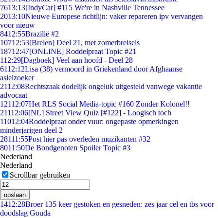
76
13:13
[IndyCar] #115 We're in Nashville Tennessee
20
13:10
Nieuwe Europese richtlijn: vaker repareren ipv vervangen
voor nieuw
84
12:55
Brazilië #2
107
12:53
[Breien] Deel 21, met zomerbreisels
187
12:47
[ONLINE] Roddelpraat Topic #21
1
12:29
[Dagboek] Veel aan hoofd - Deel 28
61
12:12
Lisa (38) vermoord in Griekenland door Afghaanse
asielzoeker
21
12:08
Rechtszaak dodelijk ongeluk uitgesteld vanwege vakantie
advocaat
121
12:07
Het RLS Social Media-topic #160 Zonder Kolonel!!
211
12:06
[NL] Street View Quiz [#122] - Loogisch toch
110
12:04
Roddelpraat onder vuur: ongepaste opmerkingen
minderjarigen deel 2
281
11:55
Post hier pas overleden muzikanten #32
80
11:50
De Bondgenoten Spoiler Topic #3
Nederland
Nederland
Scrollbar gebruiken
opslaan
14
12:28
Broer 135 keer gestoken en gesneden: zes jaar cel en tbs voor
doodslag Gouda