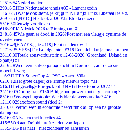
125
16:54
Nederland toen
293
16:51
Het Nederlandse tennis #35 - Lamensgodin
146
16:51
Wat je ook stemt, je krijgt in NL altijd Links Liberaal Beleid.
269
16:51
[NET5] Het blok 2026 #32 Blokkendozen
55
16:50
Eeuwig voortleven
6
16:49
EK Atletiek 2026 te Birmingham #1
248
16:45
Wie gaan er dood in 2026?Post met een vleugje cynisme de
overledenen.
70
16:43
[HAZES-gate #118] Echt een leuk wijf
127
16:35
[SBS6] De Bondgenoten #318 Een klein kusje moet kunnen
261
16:30
Totale zonsverduistering 12-08-2026 (Groenland, IJsland en
Spanje) #1
22
16:28
Weer een parkeergarage dicht in Dordrecht, auto's zo snel
mogelijk weg
1
16:21
UEFA Super Cup #1 PSG - Aston Villa
62
16:12
Het grote dagelijkse Trump nieuws topic #31
5
16:11
Het gezellige Eurojackpot KNVB Bekertopic 2026/27 #1
251
16:07
Oorlog Iran #136 Bridge and powerplant day incoming?
85
16:03
Voorspellingstopic: Wie is hier de weerkundige? #16
121
16:02
Saxofoon sound (deel 2)
35
16:01
Vertrouwen in economie neemt flink af, op een na grootse
daling ooit
98
16:00
Afvallen met injecties #4
4
15:55
Orkaan Dolphin treft zuiden van Japan
1
15:54
LG nas n1t1 - niet zichtbaar bij aansluiten