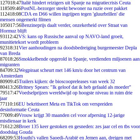
1270
18:47
Italië hindert reizigers uit Spanje na migratiecrisis Ceuta
1185
09:46
PostNL-bezorger steekt bewoner na ruzie over pakket
1124
18:08
CDA en D66 willen ingrijpen tegen 'gluurbrillen' die
mensen ongemerkt filmen
1050
17:56
Benzineprijs daalt verder, onzekerheid over Straat van
Hormuz blijft
931
12:42
VS: kans op Russische aanval op NAVO-land groeit,
munitietekort wordt probleem
923
18:31
Vier aanhoudingen na doodsbedreiging burgemeester Depla
van Breda
870
18:26
Smokkelbende opgerold in Spanje, verdienden miljoenen aan
migranten
847
09:32
Wegpiraat scheurt met 146 km/u door het centrum van
Amsterdam
809
09:45
Trailers kijken: de bioscoopreleases van week 32
804
13:26
Britney Spears: "Ik geloof dat ik heb gefaald als moeder"
795
17:47
Voedselprijzen wereldwijd op hoogste niveau in ruim drie
jaar
771
10:16
EU bekritiseert Meta en TikTok om verspreiden
desinformatie Ceuta
770
09:49
Vrouw krijgt 30 maanden cel voor afpersing 12-jarige
misdienaar in kerk
716
12:28
Broer 135 keer gestoken en gesneden: zes jaar cel en tbs voor
doodslag Gouda
682
09:53
Houthi's vallen Saoedi-Arabië en Jemen aan, dreigen met