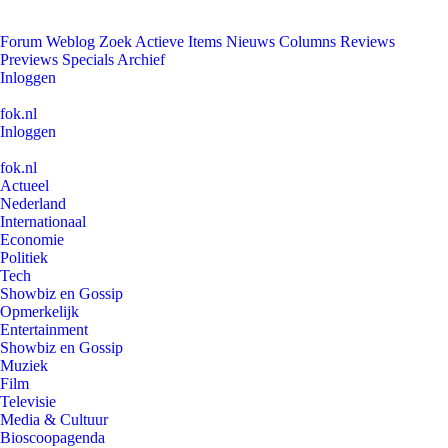
Forum
Weblog
Zoek
Actieve Items
Nieuws
Columns
Reviews
Previews
Specials
Archief
Inloggen
fok.nl
Inloggen
fok.nl
Actueel
Nederland
Internationaal
Economie
Politiek
Tech
Showbiz en Gossip
Opmerkelijk
Entertainment
Showbiz en Gossip
Muziek
Film
Televisie
Media & Cultuur
Bioscoopagenda