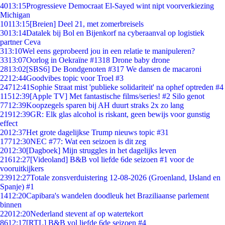
40
13:15
Progressieve Democraat El-Sayed wint nipt voorverkiezing
Michigan
101
13:15
[Breien] Deel 21, met zomerbreisels
30
13:14
Datalek bij Bol en Bijenkorf na cyberaanval op logistiek
partner Ceva
3
13:10
Wel eens geprobeerd jou in een relatie te manipuleren?
33
13:07
Oorlog in Oekraïne #1318 Drone baby drone
28
13:02
[SBS6] De Bondgenoten #317 We dansen de macaroni
22
12:44
Goodvibes topic voor Troel #3
247
12:41
Sophie Straat mist 'publieke solidariteit' na ophef optreden #4
115
12:39
[Apple TV] Met fantastische films/series! #2 Silo genot
77
12:39
Koopzegels sparen bij AH duurt straks 2x zo lang
219
12:39
GR: Elk glas alcohol is riskant, geen bewijs voor gunstig
effect
20
12:37
Het grote dagelijkse Trump nieuws topic #31
177
12:30
NEC #77: Wat een seizoen is dit zeg
20
12:30
[Dagboek] Mijn struggles in het dagelijks leven
216
12:27
[Videoland] B&B vol liefde 6de seizoen #1 voor de
vooruitkijkers
239
12:27
Totale zonsverduistering 12-08-2026 (Groenland, IJsland en
Spanje) #1
14
12:20
Capibara's wandelen doodleuk het Braziliaanse parlement
binnen
220
12:20
Nederland stevent af op watertekort
86
12:17
[RTL] B&B vol liefde 6de seizoen #4