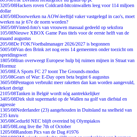
32
05/08
Hackers roven Coldcard-bitcoinwallets leeg voor 114 miljoen
dollar
43
05/08
Doorwerken na AOW-leeftijd vaker vastgelegd in cao's, moet
werken na je 67e de norm worden?
36
05/08
Vinted-foto's van vrouwen massaal gedeeld op seksfora
1
05/08
Nieuwe XBOX Game Pass titels voor de eerste helft van de
maand augustus
2
05/08
De FOK!Voetbalmanager 2026/2027 is begonnen
50
05/08
Van den Brink zet nog eens 14 gemeenten onder toezicht om
spreidingswet
18
05/08
Iran overweegt Europese hulp bij ruimen mijnen in Straat van
Hormuz
3
05/08
EA Sports FC 27 toont The Grounds-modus
1
05/08
Gears of War: E-Day open beta begint 6 augustus
36
05/08
Pentagon verbruikt meer raketten dan kan worden aangevuld,
tekort dreigt
21
05/08
Tanken in België wordt nóg aantrekkelijker
34
05/08
Dirk sluit supermarkt op de Wallen na golf van diefstal en
agressie
13
05/08
Nederlander (23) aangehouden in Duitsland na snelheid van
235 km/u
3
05/08
Gedurfd NEC blijft overeind bij Olympiakos
14
05/08
Long live the 7th of October
12
05/08
Random Pics van de Dag #1976