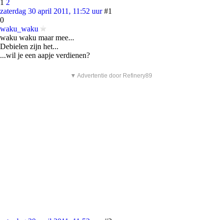
1
2
zaterdag 30 april 2011, 11:52 uur
#1
0
waku_waku
waku waku maar mee...
Debielen zijn het...
...wil je een aapje verdienen?
▼ Advertentie door Refinery89