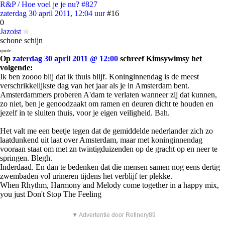
R&P / Hoe voel je je nu? #827
zaterdag 30 april 2011, 12:04 uur
#16
0
Jazoist
schone schijn
quote:
Op
zaterdag 30 april 2011 @ 12:00
schreef Kimsywimsy het
volgende:
Ik ben zoooo blij dat ik thuis blijf. Koninginnendag is de meest
verschrikkelijkste dag van het jaar als je in Amsterdam bent.
Amsterdammers proberen A'dam te verlaten wanneer zij dat kunnen,
zo niet, ben je genoodzaakt om ramen en deuren dicht te houden en
jezelf in te sluiten thuis, voor je eigen veiligheid. Bah.
Het valt me een beetje tegen dat de gemiddelde nederlander zich zo
laatdunkend uit laat over Amsterdam, maar met koninginnendag
vooraan staat om met zn twintigduizenden op de gracht op en neer te
springen. Blegh.
Inderdaad. En dan te bedenken dat die mensen samen nog eens dertig
zwembaden vol urineren tijdens het verblijf ter plekke.
When Rhythm, Harmony and Melody come together in a happy mix,
you just Don't Stop The Feeling
▼ Advertentie door Refinery89