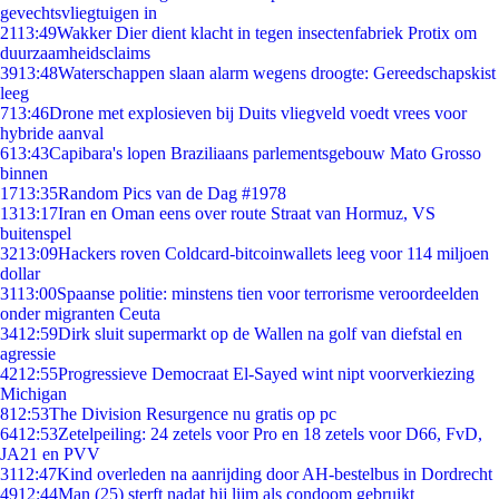
gevechtsvliegtuigen in
21
13:49
Wakker Dier dient klacht in tegen insectenfabriek Protix om
duurzaamheidsclaims
39
13:48
Waterschappen slaan alarm wegens droogte: Gereedschapskist
leeg
7
13:46
Drone met explosieven bij Duits vliegveld voedt vrees voor
hybride aanval
6
13:43
Capibara's lopen Braziliaans parlementsgebouw Mato Grosso
binnen
17
13:35
Random Pics van de Dag #1978
13
13:17
Iran en Oman eens over route Straat van Hormuz, VS
buitenspel
32
13:09
Hackers roven Coldcard-bitcoinwallets leeg voor 114 miljoen
dollar
31
13:00
Spaanse politie: minstens tien voor terrorisme veroordeelden
onder migranten Ceuta
34
12:59
Dirk sluit supermarkt op de Wallen na golf van diefstal en
agressie
42
12:55
Progressieve Democraat El-Sayed wint nipt voorverkiezing
Michigan
8
12:53
The Division Resurgence nu gratis op pc
64
12:53
Zetelpeiling: 24 zetels voor Pro en 18 zetels voor D66, FvD,
JA21 en PVV
31
12:47
Kind overleden na aanrijding door AH-bestelbus in Dordrecht
49
12:44
Man (25) sterft nadat hij lijm als condoom gebruikt