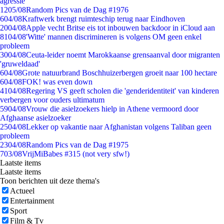
agressie
12
05/08
Random Pics van de Dag #1976
6
04/08
Kraftwerk brengt ruimteschip terug naar Eindhoven
20
04/08
Apple vecht Britse eis tot inbouwen backdoor in iCloud aan
81
04/08
'Witte' mannen discrimineren is volgens OM geen enkel
probleem
30
04/08
Ceuta-leider noemt Marokkaanse grensaanval door migranten
'gruweldaad'
6
04/08
Grote natuurbrand Boschhuizerbergen groeit naar 100 hectare
6
04/08
FOK! was even down
41
04/08
Regering VS geeft scholen die 'genderidentiteit' van kinderen
verbergen voor ouders ultimatum
59
04/08
Vrouw die asielzoekers hielp in Athene vermoord door
Afghaanse asielzoeker
25
04/08
Lekker op vakantie naar Afghanistan volgens Taliban geen
probleem
23
04/08
Random Pics van de Dag #1975
7
03/08
VrijMiBabes #315 (not very sfw!)
Laatste items
Laatste items
Toon berichten uit deze thema's
Actueel
Entertainment
Sport
Film & Tv