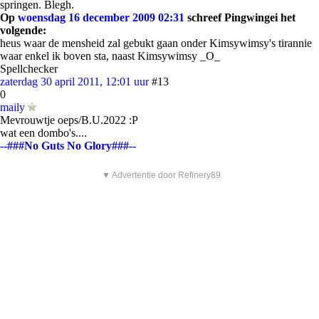
springen. Blegh.
Op
woensdag 16 december 2009 02:31
schreef Pingwingei het
volgende:
heus waar de mensheid zal gebukt gaan onder Kimsywimsy's tirannie
waar enkel ik boven sta, naast Kimsywimsy _O_
Spellchecker
zaterdag 30 april 2011, 12:01 uur
#13
0
maily
Mevrouwtje oeps/B.U.2022 :P
wat een dombo's....
--###No Guts No Glory###--
▼ Advertentie door Refinery89