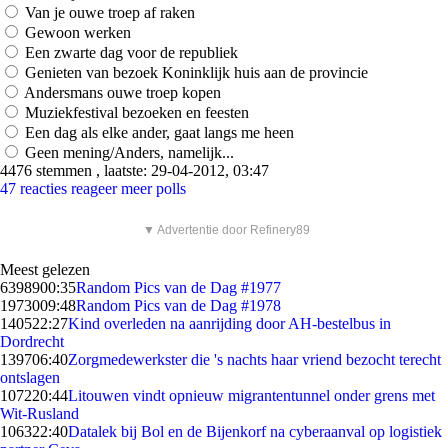
Van je ouwe troep af raken
Gewoon werken
Een zwarte dag voor de republiek
Genieten van bezoek Koninklijk huis aan de provincie
Andersmans ouwe troep kopen
Muziekfestival bezoeken en feesten
Een dag als elke ander, gaat langs me heen
Geen mening/Anders, namelijk...
4476 stemmen , laatste: 29-04-2012, 03:47
47 reacties
reageer
meer polls
▼ Advertentie door Refinery89
Meest gelezen
63989
00:35
Random Pics van de Dag #1977
19730
09:48
Random Pics van de Dag #1978
1405
22:27
Kind overleden na aanrijding door AH-bestelbus in
Dordrecht
1397
06:40
Zorgmedewerkster die 's nachts haar vriend bezocht terecht
ontslagen
1072
20:44
Litouwen vindt opnieuw migrantentunnel onder grens met
Wit-Rusland
1063
22:40
Datalek bij Bol en de Bijenkorf na cyberaanval op logistiek