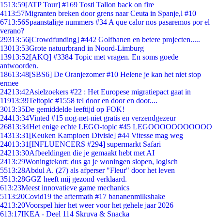
15
13:59
[ATP Tour] #169 Tosti Tallon back on fire
41
13:57
Migranten breken door grens naar Ceuta in Spanje,l #10
67
13:56
Spaanstalige nummers #34 A que calor nos pasaremos por el
verano?
293
13:56
[Crowdfunding] #442 Golfbanen en betere projecten.....
130
13:53
Grote natuurbrand in Noord-Limburg
139
13:52
[AKQ] #3384 Topic met vragen. En soms goede
antwoorden.
186
13:48
[SBS6] De Oranjezomer #10 Helene je kan het niet stop
ermee
242
13:42
Asielzoekers #22 : Het Europese migratiepact gaat in
119
13:39
Teltopic #1558 tel door en door en door....
30
13:35
De gemiddelde leeftijd op FOK!
244
13:34
Vinted #15 nog-net-niet gratis en verzendgezeur
268
13:34
Het enige echte LEGO-topic #45 LEGOOOOOOOOOOO
143
13:31
[Keuken Kampioen Divisie] #44 Vitesse mag weg
240
13:31
[INFLUENCERS #294] supermarkt Safari
242
13:30
Afbeeldingen die je gemaakt hebt met AI
24
13:29
Woningtekort: dus ga je woningen slopen, logisch
55
13:28
Abdul A. (27) als afperser "Fleur" door het leven
35
13:28
GGZ heeft mij gezond verklaard.
6
13:23
Meest innovatieve game mechanics
51
13:20
Covid19 the aftermath #17 bananenmilkshake
42
13:20
Voorspel hier het weer voor het gehele jaar 2026
6
13:17
IKEA - Deel 114 Skruva & Snacka