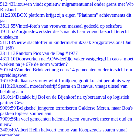
5
12:43
Litouwen vindt opnieuw migrantentunnel onder grens met Wit-
Rusland
1
12:20
XBOX platform krijgt zijn eigen "Platinum" achievements dit
jaar
36
11:55
Vinted-foto's van vrouwen massaal gedeeld op seksfora
19
11:52
Zorgmedewerkster die 's nachts haar vriend bezocht terecht
ontslagen
5
11:13
Nieuw slachtoffer in kindermisbruikzaak zorgprofessional Jan
B. (66)
33
11:13
Random Pics van de Dag #1977
43
11:10
Doorwerken na AOW-leeftijd vaker vastgelegd in cao's, moet
werken na je 67e de norm worden?
50
10:45
Van den Brink zet nog eens 14 gemeenten onder toezicht om
spreidingswet
16
10:26
Italiaanse vrouw wint 1 miljoen, gooit kraslot per abuis weg
11
10:20
Accell, moederbedrijf Sparta en Batavus, vraagt uitstel van
betaling aan
16
10:14
Datalek bij Bol en de Bijenkorf na cyberaanval op logistiek
partner Ceva
90
09:59
'Belgische' jongeren terroriseren Galderse Meren, maar Boa's
pakken topless zonnen aan
79
09:56
In veel gemeenten helemaal geen vuurwerk meer met oud en
nieuw
34
09:49
Albert Heijn halveert tempo van Koopzegels sparen vanaf
september