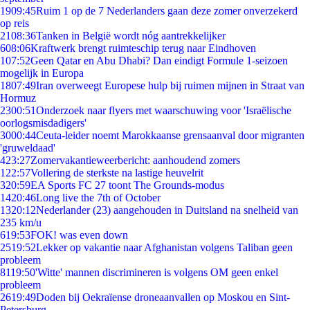
19
09:45
Ruim 1 op de 7 Nederlanders gaan deze zomer onverzekerd
op reis
21
08:36
Tanken in België wordt nóg aantrekkelijker
6
08:06
Kraftwerk brengt ruimteschip terug naar Eindhoven
1
07:52
Geen Qatar en Abu Dhabi? Dan eindigt Formule 1-seizoen
mogelijk in Europa
18
07:49
Iran overweegt Europese hulp bij ruimen mijnen in Straat van
Hormuz
23
00:51
Onderzoek naar flyers met waarschuwing voor 'Israëlische
oorlogsmisdadigers'
30
00:44
Ceuta-leider noemt Marokkaanse grensaanval door migranten
'gruweldaad'
4
23:27
Zomervakantieweerbericht: aanhoudend zomers
1
22:57
Vollering de sterkste na lastige heuvelrit
3
20:59
EA Sports FC 27 toont The Grounds-modus
14
20:46
Long live the 7th of October
13
20:12
Nederlander (23) aangehouden in Duitsland na snelheid van
235 km/u
6
19:53
FOK! was even down
25
19:52
Lekker op vakantie naar Afghanistan volgens Taliban geen
probleem
81
19:50
'Witte' mannen discrimineren is volgens OM geen enkel
probleem
26
19:49
Doden bij Oekraïense droneaanvallen op Moskou en Sint-
Petersburg