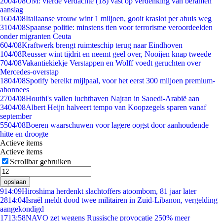
20
04/08
OM: vierde verdachte (18) vast op verdenking van beramen
aanslag
16
04/08
Italiaanse vrouw wint 1 miljoen, gooit kraslot per abuis weg
31
04/08
Spaanse politie: minstens tien voor terrorisme veroordeelden
onder migranten Ceuta
6
04/08
Kraftwerk brengt ruimteschip terug naar Eindhoven
1
04/08
Reusser wint tijdrit en neemt geel over, Nooijen knap tweede
7
04/08
Vakantiekiekje Verstappen en Wolff voedt geruchten over
Mercedes-overstap
18
04/08
Spotify bereikt mijlpaal, voor het eerst 300 miljoen premium-
abonnees
27
04/08
Houthi's vallen luchthaven Najran in Saoedi-Arabië aan
34
04/08
Albert Heijn halveert tempo van Koopzegels sparen vanaf
september
55
04/08
Boeren waarschuwen voor lagere oogst door aanhoudende
hitte en droogte
Actieve items
Actieve items
Scrollbar gebruiken
opslaan
9
14:09
Hiroshima herdenkt slachtoffers atoombom, 81 jaar later
28
14:04
Israël meldt dood twee militairen in Zuid-Libanon, vergelding
aangekondigd
17
13:58
NAVO zet wegens Russische provocatie 250% meer