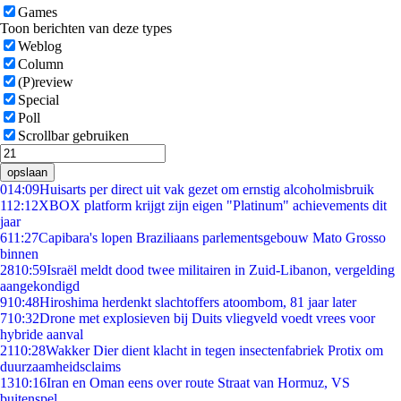
Games
Toon berichten van deze types
Weblog
Column
(P)review
Special
Poll
Scrollbar gebruiken
opslaan
0
14:09
Huisarts per direct uit vak gezet om ernstig alcoholmisbruik
1
12:12
XBOX platform krijgt zijn eigen "Platinum" achievements dit
jaar
6
11:27
Capibara's lopen Braziliaans parlementsgebouw Mato Grosso
binnen
28
10:59
Israël meldt dood twee militairen in Zuid-Libanon, vergelding
aangekondigd
9
10:48
Hiroshima herdenkt slachtoffers atoombom, 81 jaar later
7
10:32
Drone met explosieven bij Duits vliegveld voedt vrees voor
hybride aanval
21
10:28
Wakker Dier dient klacht in tegen insectenfabriek Protix om
duurzaamheidsclaims
13
10:16
Iran en Oman eens over route Straat van Hormuz, VS
buitenspel