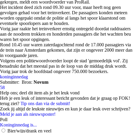
gekregen, meldt een woordvoerder van ProRail.
Het incident deed zich rond 09.30 uur voor, maar heeft nog geen
gevolgen gehad voor het treinverkeer. De passagiers konden meteen
worden opgepakt omdat de politie al langs het spoor klaarstond om
eventuele spoorlopers aan te houden.
Vorig jaar raakte het treinverkeer ernstig ontregeld doordat raddraaiers
aan de noodrem trokken en honderden passagiers die het wachten beu
waren het spoor opgingen.
Rond 10.45 uur waren zaterdagochtend rond de 17.000 passagiers via
de trein naar Amsterdam gekomen, dat zijn er ongeveer 2000 meer dan
in voorgaande jaren.
Volgens een politiewoordvoerder loopt de stad 'gemoedelijk vol'. Zij
benadrukt dat het meestal pas in de loop van de middag druk wordt.
Vorig jaar trok de hoofdstad ongeveer 750.000 bezoekers.
koninginnedag
Submitter:
Bron:
Novum
58
Help ons; deel dit item als je het leuk vond
Heb je een leuk of interessant bericht gevonden dat je graag op FOK!
terug ziet?
Tip ons dan via de submit!
Zoek jij altijd de leukste nieuwtjes en kun je daar leuk over schrijven?
Meld je aan als nieuwsposter!
Poll
Koninginnedag is...
Bier/wijn/drank en veel