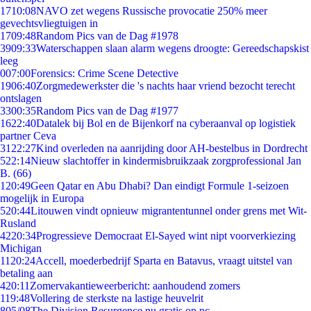
17
10:08
NAVO zet wegens Russische provocatie 250% meer
gevechtsvliegtuigen in
17
09:48
Random Pics van de Dag #1978
39
09:33
Waterschappen slaan alarm wegens droogte: Gereedschapskist
leeg
0
07:00
Forensics: Crime Scene Detective
19
06:40
Zorgmedewerkster die 's nachts haar vriend bezocht terecht
ontslagen
33
00:35
Random Pics van de Dag #1977
16
22:40
Datalek bij Bol en de Bijenkorf na cyberaanval op logistiek
partner Ceva
31
22:27
Kind overleden na aanrijding door AH-bestelbus in Dordrecht
5
22:14
Nieuw slachtoffer in kindermisbruikzaak zorgprofessional Jan
B. (66)
1
20:49
Geen Qatar en Abu Dhabi? Dan eindigt Formule 1-seizoen
mogelijk in Europa
5
20:44
Litouwen vindt opnieuw migrantentunnel onder grens met Wit-
Rusland
42
20:34
Progressieve Democraat El-Sayed wint nipt voorverkiezing
Michigan
11
20:24
Accell, moederbedrijf Sparta en Batavus, vraagt uitstel van
betaling aan
4
20:11
Zomervakantieweerbericht: aanhoudend zomers
1
19:48
Vollering de sterkste na lastige heuvelrit
8
05/08
The Division Resurgence nu gratis op pc