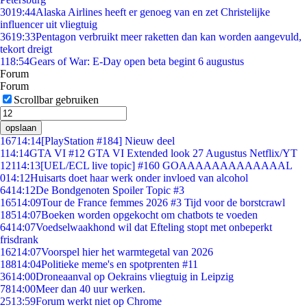
30
19:44
Alaska Airlines heeft er genoeg van en zet Christelijke
influencer uit vliegtuig
36
19:33
Pentagon verbruikt meer raketten dan kan worden aangevuld,
tekort dreigt
1
18:54
Gears of War: E-Day open beta begint 6 augustus
Forum
Forum
Scrollbar gebruiken
opslaan
167
14:14
[PlayStation #184] Nieuw deel
1
14:14
GTA VI #12 GTA VI Extended look 27 Augustus Netflix/YT
121
14:13
[UEL/ECL live topic] #160 GOAAAAAAAAAAAAAL
0
14:12
Huisarts doet haar werk onder invloed van alcohol
64
14:12
De Bondgenoten Spoiler Topic #3
165
14:09
Tour de France femmes 2026 #3 Tijd voor de borstcrawl
185
14:07
Boeken worden opgekocht om chatbots te voeden
64
14:07
Voedselwaakhond wil dat Efteling stopt met onbeperkt
frisdrank
162
14:07
Voorspel hier het warmtegetal van 2026
188
14:04
Politieke meme's en spotprenten #11
36
14:00
Droneaanval op Oekrains vliegtuig in Leipzig
78
14:00
Meer dan 40 uur werken.
25
13:59
Forum werkt niet op Chrome