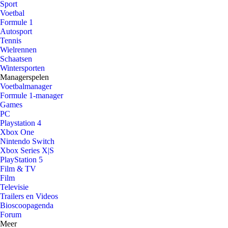
Sport
Voetbal
Formule 1
Autosport
Tennis
Wielrennen
Schaatsen
Wintersporten
Managerspelen
Voetbalmanager
Formule 1-manager
Games
PC
Playstation 4
Xbox One
Nintendo Switch
Xbox Series X|S
PlayStation 5
Film & TV
Film
Televisie
Trailers en Videos
Bioscoopagenda
Forum
Meer