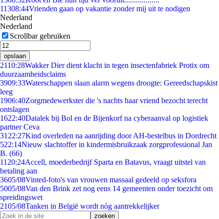
113
08:44
Vrienden gaan op vakantie zonder mij uit te nodigen
Nederland
Nederland
Scrollbar gebruiken
opslaan
21
10:28
Wakker Dier dient klacht in tegen insectenfabriek Protix om
duurzaamheidsclaims
39
09:33
Waterschappen slaan alarm wegens droogte: Gereedschapskist
leeg
19
06:40
Zorgmedewerkster die 's nachts haar vriend bezocht terecht
ontslagen
16
22:40
Datalek bij Bol en de Bijenkorf na cyberaanval op logistiek
partner Ceva
31
22:27
Kind overleden na aanrijding door AH-bestelbus in Dordrecht
5
22:14
Nieuw slachtoffer in kindermisbruikzaak zorgprofessional Jan
B. (66)
11
20:24
Accell, moederbedrijf Sparta en Batavus, vraagt uitstel van
betaling aan
36
05/08
Vinted-foto's van vrouwen massaal gedeeld op seksfora
50
05/08
Van den Brink zet nog eens 14 gemeenten onder toezicht om
spreidingswet
21
05/08
Tanken in België wordt nóg aantrekkelijker