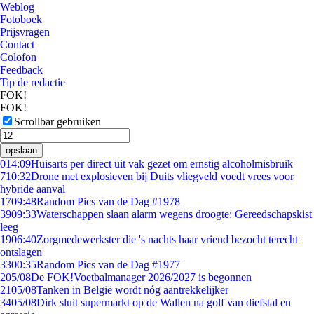
Weblog
Fotoboek
Prijsvragen
Contact
Colofon
Feedback
Tip de redactie
FOK!
FOK!
Scrollbar gebruiken
opslaan
0
14:09
Huisarts per direct uit vak gezet om ernstig alcoholmisbruik
7
10:32
Drone met explosieven bij Duits vliegveld voedt vrees voor
hybride aanval
17
09:48
Random Pics van de Dag #1978
39
09:33
Waterschappen slaan alarm wegens droogte: Gereedschapskist
leeg
19
06:40
Zorgmedewerkster die 's nachts haar vriend bezocht terecht
ontslagen
33
00:35
Random Pics van de Dag #1977
2
05/08
De FOK!Voetbalmanager 2026/2027 is begonnen
21
05/08
Tanken in België wordt nóg aantrekkelijker
34
05/08
Dirk sluit supermarkt op de Wallen na golf van diefstal en