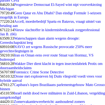
partner Ceva
846
20:34
Progressieve Democraat El-Sayed wint nipt voorverkiezing
Michigan
797
20:49
Geen Qatar en Abu Dhabi? Dan eindigt Formule 1-seizoen
mogelijk in Europa
772
20:24
Accell, moederbedrijf Sparta en Batavus, vraagt uitstel van
betaling aan
671
22:14
Nieuw slachtoffer in kindermisbruikzaak zorgprofessional
Jan B. (66)
635
09:33
Waterschappen slaan alarm wegens droogte:
Gereedschapskist leeg
609
10:08
NAVO zet wegens Russische provocatie 250% meer
gevechtsvliegtuigen in
592
10:16
Iran en Oman eens over route Straat van Hormuz, VS
buitenspel
568
10:28
Wakker Dier dient klacht in tegen insectenfabriek Protix om
duurzaamheidsclaims
567
07:00
Forensics: Crime Scene Detective
565
10:32
Drone met explosieven bij Duits vliegveld voedt vrees voor
hybride aanval
479
11:27
Capibara's lopen Braziliaans parlementsgebouw Mato Grosso
binnen
451
10:59
Israël meldt dood twee militairen in Zuid-Libanon, vergelding
aangekondigd
444
20:11
Zomervakantieweerbericht: aanhoudend zomers