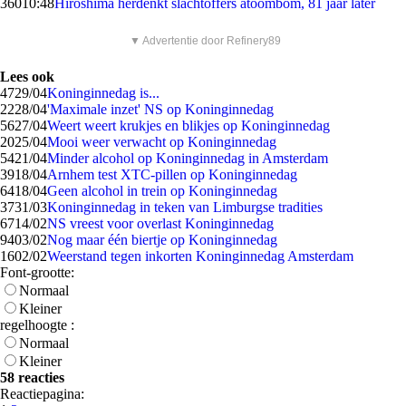
360
10:48
Hiroshima herdenkt slachtoffers atoombom, 81 jaar later
▼ Advertentie door Refinery89
Lees ook
47
29/04
Koninginnedag is...
22
28/04
'Maximale inzet' NS op Koninginnedag
56
27/04
Weert weert krukjes en blikjes op Koninginnedag
20
25/04
Mooi weer verwacht op Koninginnedag
54
21/04
Minder alcohol op Koninginnedag in Amsterdam
39
18/04
Arnhem test XTC-pillen op Koninginnedag
64
18/04
Geen alcohol in trein op Koninginnedag
37
31/03
Koninginnedag in teken van Limburgse tradities
67
14/02
NS vreest voor overlast Koninginnedag
94
03/02
Nog maar één biertje op Koninginnedag
16
02/02
Weerstand tegen inkorten Koninginnedag Amsterdam
Font-grootte:
Normaal
Kleiner
regelhoogte :
Normaal
Kleiner
58 reacties
Reactiepagina: