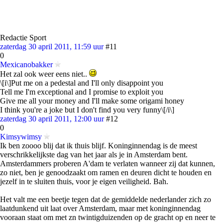
Redactie Sport
zaterdag 30 april 2011, 11:59 uur
#11
0
Mexicanobakker
Het zal ook weer eens niet..
\[i\]Put me on a pedestal and I'll only disappoint you
Tell me I'm exceptional and I promise to exploit you
Give me all your money and I'll make some origami honey
I think you're a joke but I don't find you very funny\[/i\]
zaterdag 30 april 2011, 12:00 uur
#12
0
Kimsywimsy
Ik ben zoooo blij dat ik thuis blijf. Koninginnendag is de meest
verschrikkelijkste dag van het jaar als je in Amsterdam bent.
Amsterdammers proberen A'dam te verlaten wanneer zij dat kunnen,
zo niet, ben je genoodzaakt om ramen en deuren dicht te houden en
jezelf in te sluiten thuis, voor je eigen veiligheid. Bah.
Het valt me een beetje tegen dat de gemiddelde nederlander zich zo
laatdunkend uit laat over Amsterdam, maar met koninginnendag
vooraan staat om met zn twintigduizenden op de gracht op en neer te