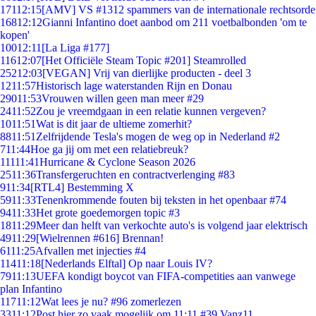
171
12:15
[AMV] VS #1312 spammers van de internationale rechtsorde
168
12:12
Gianni Infantino doet aanbod om 211 voetbalbonden 'om te
kopen'
100
12:11
[La Liga #177]
116
12:07
[Het Officiële Steam Topic #201] Steamrolled
252
12:03
[VEGAN] Vrij van dierlijke producten - deel 3
12
11:57
Historisch lage waterstanden Rijn en Donau
290
11:53
Vrouwen willen geen man meer #29
24
11:52
Zou je vreemdgaan in een relatie kunnen vergeven?
10
11:51
Wat is dit jaar de ultieme zomerhit?
88
11:51
Zelfrijdende Tesla's mogen de weg op in Nederland #2
7
11:44
Hoe ga jij om met een relatiebreuk?
111
11:41
Hurricane & Cyclone Season 2026
25
11:36
Transfergeruchten en contractverlenging #83
9
11:34
[RTL4] Bestemming X
59
11:33
Tenenkrommende fouten bij teksten in het openbaar #74
94
11:33
Het grote goedemorgen topic #3
18
11:29
Meer dan helft van verkochte auto's is volgend jaar elektrisch
49
11:29
[Wielrennen #616] Brennan!
61
11:25
Afvallen met injecties #4
114
11:18
[Nederlands Elftal] Op naar Louis IV?
79
11:13
UEFA kondigt boycot van FIFA-competities aan vanwege
plan Infantino
117
11:12
Wat lees je nu? #96 zomerlezen
33
11:12
Post hier zo vaak mogelijk om 11:11 #39 Vanz11