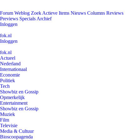
Forum
Weblog
Zoek
Actieve Items
Nieuws
Columns
Reviews
Previews
Specials
Archief
Inloggen
fok.nl
Inloggen
fok.nl
Actueel
Nederland
Internationaal
Economie
Politiek
Tech
Showbiz en Gossip
Opmerkelijk
Entertainment
Showbiz en Gossip
Muziek
Film
Televisie
Media & Cultuur
Bioscoopagenda