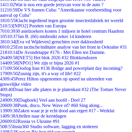
14
11:02
Wat is nou een goede jerrycan voor in de auto ?
112
10:59
De VS framen Cuba: "Amerikaanse voorbereiding voor
aanval op Cuba"
18
10:55
Klacht ingediend tegen grootste insectenfabriek ter wereld
5
10:53
[NPO2] Poorten van Europa
70
10:39
30 asielzoekers kosten 1 miljoen in hotel centrum Haarlem
105
10:37
Jan B. (66) misbruikt zeker 14 kinderen
38
10:34
[Eva vd Wijdeven] geruchten over dakloosheid
69
10:25
Een tactische/militaire analyse van het front in Oekraïne #31
218
10:14
De Avondetappe #176 - Met Ellen ten Damme.
264
09:58
[NET5] Het blok 2026 #32 Blokkendozen
144
09:58
[NPO1] We zijn er bijna 2026 #1
171
09:56
Oorlog Iran #136 Bridge and powerplant day incoming?
179
09:50
Zuunig zijn, it's a way of life! #22
43
09:45
Perez Hilton opgenomen op spoed na uitzenden van
gruwelijke video
4
09:40
Draai hier alle platen in je platenkast #32 (The Torture Never
Stops)
249
09:39
[Dagboek] Veel aan hoofd - Deel 27
206
09:38
Punk, disco, New Wave of? #60 Sing along...
139
09:38
Zaken waar je je echt dood aan ergert #17 - Werklui
14
09:38
Aftellen naar de kerstdagen
206
09:02
Russia vs Ukraine #91
5
08:55
Insta360 Studio software, lagging en stotteren
13
08:52
Koot en Bie hun tijd ver vooruit..................