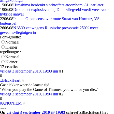
aangekondigd
15
06/08
Hiroshima herdenkt slachtoffers atoombom, 81 jaar later
19
06/08
Drone met explosieven bij Duits vliegveld voedt vrees voor
hybride aanval
22
06/08
Iran en Oman eens over route Straat van Hormuz, VS
buitenspel
26
06/08
NAVO zet wegens Russische provocatie 250% meer
gevechtsvliegtuigen in
Font-grootte:
Normaal
Kleiner
regelhoogte :
Normaal
Kleiner
17 reacties
vrijdag 3 september 2010, 19:03 uur
#1
0
xBlackHeart
Gaat lekker weer de laatste tijd.
''When you play the Game of Thrones, you win, or you die..''
vrijdag 3 september 2010, 19:04 uur
#2
0
#ANONIEM
quote:
Op
vrijdag 3 september 2010 @ 19:03
schreef xBlackHeart het