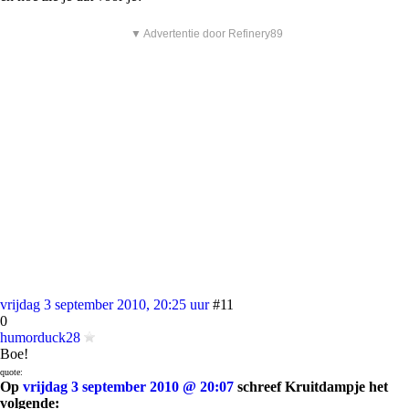
▼ Advertentie door Refinery89
vrijdag 3 september 2010, 20:25 uur
#11
0
humorduck28
Boe!
quote:
Op
vrijdag 3 september 2010 @ 20:07
schreef Kruitdampje het
volgende: