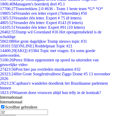
18
06:40
Managarm's boerderij deel #5.1
177
06:27
Touwtrekken 2.0 #636 - Team 1 beste team *G* *O*
198
05:54
Verander een letter expert (7lettereditie) #50
13
05:53
Verander één letter. Expert # 75 (8 letters)
48
05:52
Verander één letter: Expert #143 (9 letters)
141
05:51
Verander één letter: Expert #91 (10 letters)
204
02:55
Trump wil Groenland #16 Het opengrensbeleid is de
schuldige
50
02:08
Het grote dagelijkse Trump nieuws topic #31
181
01:55
[ONLINE] Roddelpraat Topic #21
144
00:29
[AKQ] #3384 Topic met vragen. En soms goede
antwoorden.
51
00:26
Perez Hilton opgenomen op spoed na uitzenden van
gruwelijke video
274
23:56
Post hier pas overleden muzikanten #32
203
23:24
Het Grote Songfestivalfeest Ziggo Dome #5 13 november
2026
20
23:23
Capibara's wandelen doodleuk het Braziliaanse parlement
binnen
18
23:19
Waarom doen vrouwen altijd hun telly in de kontzak?
Internationaal
Internationaal
Scrollbar gebruiken