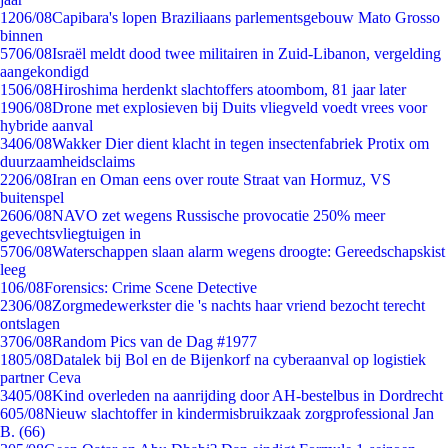
12
06/08
Capibara's lopen Braziliaans parlementsgebouw Mato Grosso
binnen
57
06/08
Israël meldt dood twee militairen in Zuid-Libanon, vergelding
aangekondigd
15
06/08
Hiroshima herdenkt slachtoffers atoombom, 81 jaar later
19
06/08
Drone met explosieven bij Duits vliegveld voedt vrees voor
hybride aanval
34
06/08
Wakker Dier dient klacht in tegen insectenfabriek Protix om
duurzaamheidsclaims
22
06/08
Iran en Oman eens over route Straat van Hormuz, VS
buitenspel
26
06/08
NAVO zet wegens Russische provocatie 250% meer
gevechtsvliegtuigen in
57
06/08
Waterschappen slaan alarm wegens droogte: Gereedschapskist
leeg
1
06/08
Forensics: Crime Scene Detective
23
06/08
Zorgmedewerkster die 's nachts haar vriend bezocht terecht
ontslagen
37
06/08
Random Pics van de Dag #1977
18
05/08
Datalek bij Bol en de Bijenkorf na cyberaanval op logistiek
partner Ceva
34
05/08
Kind overleden na aanrijding door AH-bestelbus in Dordrecht
6
05/08
Nieuw slachtoffer in kindermisbruikzaak zorgprofessional Jan
B. (66)