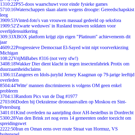
13
10:22
PS5-doos waarschuwt voor einde fysieke games
57
10:16
Waterschappen slaan alarm wegens droogte: Gereedschapskist
leeg
39
09:53
Vinted-foto's van vrouwen massaal gedeeld op seksfora
19
09:52
'Zwarte weduwes' in Rusland trouwen soldaten voor
overlijdensuitkering
3
09:33
XBOX platform krijgt zijn eigen "Platinum" achievements dit
jaar
46
09:22
Progressieve Democraat El-Sayed wint nipt voorverkiezing
Michigan
1
08:22
VrijMiBabes #316 (not very sfw!)
34
08:18
Wakker Dier dient klacht in tegen insectenfabriek Protix om
duurzaamheidsclaims
13
06:11
Zangeres en Idols-jurylid Jerney Kaagman op 79-jarige leeftijd
overleden
85
04:44
'Witte' mannen discrimineren is volgens OM geen enkel
probleem
37
04:13
Random Pics van de Dag #1977
27
03:06
Doden bij Oekraïense droneaanvallen op Moskou en Sint-
Petersburg
34
01:01
Kind overleden na aanrijding door AH-bestelbus in Dordrecht
53
00:28
Van den Brink zet nog eens 14 gemeenten onder toezicht om
spreidingswet
22
22:50
Iran en Oman eens over route Straat van Hormuz, VS
buitenspel