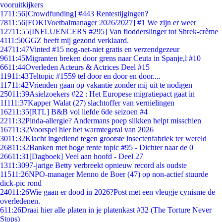
vooruitkijkers
17
11:56
[Crowdfunding] #443 Rentestijgingen?
78
11:56
[FOK!Voetbalmanager 2026/2027] #1 We zijn er weer
127
11:55
[INFLUENCERS #295] Van flodderslinger tot Shrek-crème
41
11:50
GGZ heeft mij gezond verklaard.
247
11:47
Vinted #15 nog-net-niet gratis en verzendgezeur
96
11:45
Migranten breken door grens naar Ceuta in Spanje,l #10
66
11:44
Overleden Acteurs & Actrices Deel #15
119
11:43
Teltopic #1559 tel door en door en door....
117
11:42
Vrienden gaan op vakantie zonder mij uit te nodigen
250
11:39
Asielzoekers #22 : Het Europese migratiepact gaat in
111
11:37
Kapper Walat (27) slachtoffer van vernielingen
162
11:35
[RTL] B&B vol liefde 6de seizoen #4
22
11:32
Pinda-allergie? Andermans poep slikken helpt misschien
167
11:32
Voorspel hier het warmtegetal van 2026
30
11:32
Klacht ingediend tegen grootste insectenfabriek ter wereld
268
11:32
Banken met hoge rente topic #95 - Dichter naar de 0
266
11:31
[Dagboek] Veel aan hoofd - Deel 27
13
11:30
97-jarige Betty verbreekt opnieuw record als oudste
115
11:26
NPO-manager Menno de Boer (47) op non-actief stuurde
dick-pic rond
240
11:26
Wie gaan er dood in 2026?Post met een vleugje cynisme de
overledenen.
6
11:26
Draai hier alle platen in je platenkast #32 (The Torture Never
Stops)