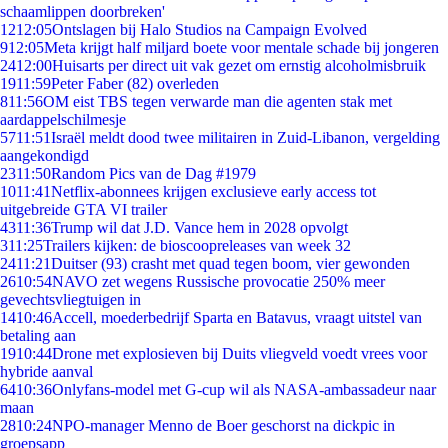
schaamlippen doorbreken'
12
12:05
Ontslagen bij Halo Studios na Campaign Evolved
9
12:05
Meta krijgt half miljard boete voor mentale schade bij jongeren
24
12:00
Huisarts per direct uit vak gezet om ernstig alcoholmisbruik
19
11:59
Peter Faber (82) overleden
8
11:56
OM eist TBS tegen verwarde man die agenten stak met
aardappelschilmesje
57
11:51
Israël meldt dood twee militairen in Zuid-Libanon, vergelding
aangekondigd
23
11:50
Random Pics van de Dag #1979
10
11:41
Netflix-abonnees krijgen exclusieve early access tot
uitgebreide GTA VI trailer
43
11:36
Trump wil dat J.D. Vance hem in 2028 opvolgt
3
11:25
Trailers kijken: de bioscoopreleases van week 32
24
11:21
Duitser (93) crasht met quad tegen boom, vier gewonden
26
10:54
NAVO zet wegens Russische provocatie 250% meer
gevechtsvliegtuigen in
14
10:46
Accell, moederbedrijf Sparta en Batavus, vraagt uitstel van
betaling aan
19
10:44
Drone met explosieven bij Duits vliegveld voedt vrees voor
hybride aanval
64
10:36
Onlyfans-model met G-cup wil als NASA-ambassadeur naar
maan
28
10:24
NPO-manager Menno de Boer geschorst na dickpic in
groepsapp