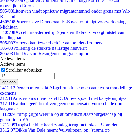
3
05/08
Geen Qatar en Abu Dhabi? Dan eindigt Formule 1-seizoen
mogelijk in Europa
5
05/08
Litouwen vindt opnieuw migrantentunnel onder grens met Wit-
Rusland
46
05/08
Progressieve Democraat El-Sayed wint nipt voorverkiezing
Michigan
14
05/08
Accell, moederbedrijf Sparta en Batavus, vraagt uitstel van
betaling aan
5
05/08
Zomervakantieweerbericht: aanhoudend zomers
1
05/08
Vollering de sterkste na lastige heuvelrit
8
05/08
The Division Resurgence nu gratis op pc
Actieve items
Actieve items
Scrollbar gebruiken
opslaan
14
12:12
Denemarken pakt AI-gebruik in scholen aan: extra mondelinge
examens
2
12:11
Amsterdams dierenasiel DOA overspoeld met babykonijntjes
3
12:11
Kabinet geeft bedrijven geen compensatie voor schade door
laagwater
11
12:09
Trump grijpt weer in op automatisch staatsburgerschap bij
geboorte in VS
17
12:09
Tropische hitte keert zondag terug met lokaal 32 graden
35
12:07
Dikke Van Dale neemt 'vulvalippen' op: 'stigma op