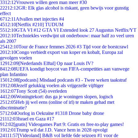
33
12:12
Vrouwen willen geen man meer #30
222
12:12
GR: Elk glas alcohol is riskant, geen bewijs voor gunstig
effect
67
12:11
Afvallen met injecties #4
45
12:10
[Netflix #210] TUDUM
55
12:10
GTA VI #12 GTA VI Extended look 27 Augustus Netflix/YT
20
12:10
Techniekles verdwijnt uit onderbouw: maar half zo veel uren
als 2007
254
12:10
Tour de France femmes 2026 #3 Tijd voor de borstcrawl
20
12:10
Congo verbiedt export van koper en kobalt, Europa zal
gevolgen voelen
129
12:09
[Nederlands Elftal] Op naar Louis IV?
84
12:08
UEFA kondigt boycot van FIFA-competities aan vanwege
plan Infantino
150
12:08
[podcasts] Misdaad podcasts #3 - Twee weken taakstraf
19
12:08
Jezelf gelukkig voelen als vrijgezelle vijftiger
16
12:07
Tony Scott (54) overleden
44
12:06
Woningtekort: dus ga je woningen slopen, logisch
25
12:05
Heb jij wel eens (online of irl) te maken gehad met
discriminatie?
57
12:04
Oorlog in Oekraïne #1318 Drone baby drone
211
12:03
Israel en Gaza #17
9
12:02
[gratis] Videogames Part 9: Gratis en free-to-play games!
19
12:01
Trump wil dat J.D. Vance hem in 2028 opvolgt
241
11:57
[Videoland] B&B vol liefde 6de seizoen #1 voor de