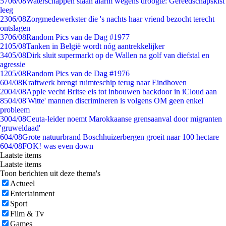
57
06/08
Waterschappen slaan alarm wegens droogte: Gereedschapskist
leeg
23
06/08
Zorgmedewerkster die 's nachts haar vriend bezocht terecht
ontslagen
37
06/08
Random Pics van de Dag #1977
21
05/08
Tanken in België wordt nóg aantrekkelijker
34
05/08
Dirk sluit supermarkt op de Wallen na golf van diefstal en
agressie
12
05/08
Random Pics van de Dag #1976
6
04/08
Kraftwerk brengt ruimteschip terug naar Eindhoven
20
04/08
Apple vecht Britse eis tot inbouwen backdoor in iCloud aan
85
04/08
'Witte' mannen discrimineren is volgens OM geen enkel
probleem
30
04/08
Ceuta-leider noemt Marokkaanse grensaanval door migranten
'gruweldaad'
6
04/08
Grote natuurbrand Boschhuizerbergen groeit naar 100 hectare
6
04/08
FOK! was even down
Laatste items
Laatste items
Toon berichten uit deze thema's
Actueel
Entertainment
Sport
Film & Tv
Games