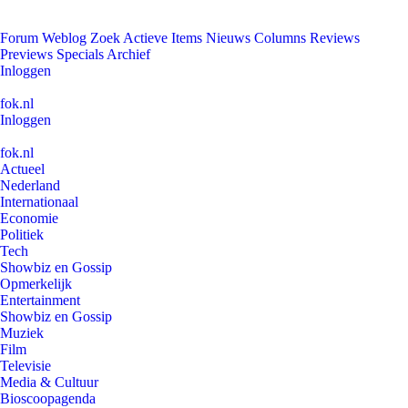
Forum
Weblog
Zoek
Actieve Items
Nieuws
Columns
Reviews
Previews
Specials
Archief
Inloggen
fok.nl
Inloggen
fok.nl
Actueel
Nederland
Internationaal
Economie
Politiek
Tech
Showbiz en Gossip
Opmerkelijk
Entertainment
Showbiz en Gossip
Muziek
Film
Televisie
Media & Cultuur
Bioscoopagenda