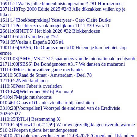
169
11:21
Wat is jullie binnenhuistemperatuur? #81 Horrorzomer
237
11:18
Top 2000 Editie 2025 #243 Alle dikzakken willen op je
lijken
16
11:14
[Boekbespreking] Yesteryear - Caro Claire Burke
54
11:11
Post hier zo vaak mogelijk om 11:11 #39 Vanz11
266
11:06
[NET5] Het blok 2026 #32 Blokkendozen
264
11:05
Lied van de dag #52
79
11:05
Vuelta a España 2026 #1
190
11:05
[SBS6] De Oranjezomer #10 Helene je kan het niet stop
ermee
231
11:03
[AMV] VS #1312 spammers van de internationale rechtsorde
217
11:00
[SBS6] De Bondgenoten #317 We dansen de macaroni
11
11:00
Meest innovatieve game mechanics
236
10:56
Raad de Straat - Amsterdam - Deel 78
121
10:52
Nederland toen
11
10:50
Peter Faber is overleden
113
10:48
[Wielrennen #616] Brennan!
54
10:47
Magic mushrooms
0
10:46
LG nas n1t1 - niet zichtbaar bij aansluiten
33
10:28
[Voorspellen] Voorspel de eindstand van de Eredivisie
2026/2027
11
10:25
[RTL4] Bestemming X
121
10:25
[ShowChat #1259] Waar we gezellig klagen over de warmte
5
10:21
Poepen tijdens het tandenpoetsen
250
10:20
Totale zonsverduistering 12-08-2026 (Groenland, IJsland en