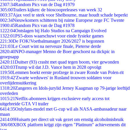
23
07:34
Random Pics van de Dag #1979
3
05:00
Trailers kijken: de bioscoopreleases van week 32
0
03:37
Ajax veel te sterk voor Shelbourne, maar houdt schade beperkt
0
02:34
Nieuwkomers schitteren bij ruime Europese zege FC Twente
19
00:45
Random Pics van de Dag #1978
12
22:04
Ontslagen bij Halo Studios na Campaign Evolved
13
22:01
PS5-doos waarschuwt voor einde fysieke games
2
21:30
De FOK!Voetbalmanager 2026/2027 is begonnen
2
21:03
Le Court wint na nerveuze finale, Pieterse derde
28
20:40
NPO-manager Menno de Boer geschorst na dickpic in
groepsapp
24
20:11
Duitser (93) crasht met quad tegen boom, vier gewonden
43
20:03
Trump wil dat J.D. Vance hem in 2028 opvolgt
1
19:50
Lemmen boekt eerste profzege in zware Ronde van Polen-rit
19
19:42
'Zwarte weduwes' in Rusland trouwen soldaten voor
overlijdensuitkering
13
18:20
Zangeres en Idols-jurylid Jerney Kaagman op 79-jarige leeftijd
overleden
10
15:21
Netflix-abonnees krijgen exclusieve early access tot
uitgebreide GTA VI trailer
64
14:35
Onlyfans-model met G-cup wil als NASA-ambassadeur naar
maan
24
14:09
Huisarts per direct uit vak gezet om ernstig alcoholmisbruik
3
06/08
XBOX platform krijgt zijn eigen "Platinum" achievements dit
jaar