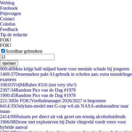
Weblog
Fotoboek
Prijsvragen
Contact
Colofon
Feedback
Tip de redactie
FOK!
FOK!
Scrollbar gebruiken
opslaan
9
09:40
Meta krijgt half miljard boete voor mentale schade bij jongeren
14
09:37
Denemarken pakt AI-gebruik in scholen aan: extra mondelinge
examens
1
08:03
VrijMiBabes #316 (not very sfw!)
23
07:34
Random Pics van de Dag #1979
19
00:45
Random Pics van de Dag #1978
2
21:30
De FOK!Voetbalmanager 2026/2027 is begonnen
64
14:35
Onlyfans-model met G-cup wil als NASA-ambassadeur naar
maan
24
14:09
Huisarts per direct uit vak gezet om ernstig alcoholmisbruik
19
06/08
Drone met explosieven bij Duits vliegveld voedt vrees voor
hybride aanval