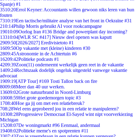
Spanje) #1
35
10:20
Errol Keyner: Accountants willen gewoon niks leren van hun
fouten
73
10:19
Een tactische/militaire analyse van het front in Oekraïne #31
2
10:14
Philip Morris gebruikt AI voor rookcampagne
190
10:09
Oorlog Iran #136 Bridge and powerplant day incoming?
133
10:04
[WLR SC #417] Nieuw deel openen was kaputt
29
09:50
[2026/2027] Eredivisietoto #1
16
09:50
Op vakantie met (kleine) kinderen #30
28
09:45
Astronomie in de Achtertuin #6
162
09:42
Politieke podcasts #1
42
09:39
Zoon(11) onderneemt werkelijk geen reet in de vakantie
14
09:24
Rechtszaak dodelijk ongeluk uitgesteld vanwege vakantie
advocaat
19
09:19
[ATP Tour] #169 Tosti Tallon back on fire
80
09:08
Meer dan 40 uur werken.
136
09:02
Grote natuurbrand in Noord-Limburg
100
08:59
Het grote goedemorgen topic #3
17
08:40
Hoe ga jij om met een relatiebreuk?
7
08:28
Wel eens geprobeerd jou in een relatie te manipuleren?
103
08:28
Progressieve Democraat El-Sayed wint nipt voorverkiezing
Michigan
152
08:07
De woningmarkt #96 Eenmaal, andermaal
194
08:02
Politieke meme's en spotprenten #11
33
07:43
Zou je vreemdgaan in een relatie kunnen vergeven?