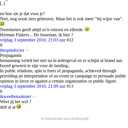
[..]
en hoe zie je dat voor je?
Niet, nog nooit zien gebeuren. Maar het is ook meer "bij wijze van".
Neerstorten geeft altijd zo'n rotzooi en ellende.
Herman Finkers... He buurman, ik hier ?
vrijdag 3 september 2010, 21:03 uur
#12
0
thespindoctor
Propaganda
bemanning vertelt het niet na in iedergeval en er schijnt al brand aan
boord geweest te zijn voor de landing..
In public relations, spin is form of propaganda, achieved through
providing an interpretation of an event or campaign to persuade public
opinion in favor or against a certain organization or public figure.
vrijdag 3 september 2010, 21:09 uur
#13
0
ikweethetookniet
Weet jij het wel ?
dub ai ai
▼ Advertentie door Refinery89