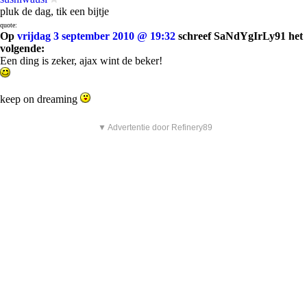
pluk de dag, tik een bijtje
quote:
Op
vrijdag 3 september 2010 @ 19:32
schreef SaNdYgIrLy91 het
volgende:
Een ding is zeker, ajax wint de beker!
keep on dreaming
▼ Advertentie door Refinery89