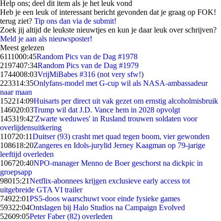
Help ons; deel dit item als je het leuk vond
Heb je een leuk of interessant bericht gevonden dat je graag op FOK!
terug ziet?
Tip ons dan via de submit!
Zoek jij altijd de leukste nieuwtjes en kun je daar leuk over schrijven?
Meld je aan als nieuwsposter!
Meest gelezen
61110
00:45
Random Pics van de Dag #1978
21974
07:34
Random Pics van de Dag #1979
17440
08:03
VrijMiBabes #316 (not very sfw!)
2233
14:35
Onlyfans-model met G-cup wil als NASA-ambassadeur
naar maan
1522
14:09
Huisarts per direct uit vak gezet om ernstig alcoholmisbruik
1460
20:03
Trump wil dat J.D. Vance hem in 2028 opvolgt
1453
19:42
'Zwarte weduwes' in Rusland trouwen soldaten voor
overlijdensuitkering
1107
20:11
Duitser (93) crasht met quad tegen boom, vier gewonden
1086
18:20
Zangeres en Idols-jurylid Jerney Kaagman op 79-jarige
leeftijd overleden
1067
20:40
NPO-manager Menno de Boer geschorst na dickpic in
groepsapp
980
15:21
Netflix-abonnees krijgen exclusieve early access tot
uitgebreide GTA VI trailer
749
22:01
PS5-doos waarschuwt voor einde fysieke games
593
22:04
Ontslagen bij Halo Studios na Campaign Evolved
526
09:05
Peter Faber (82) overleden