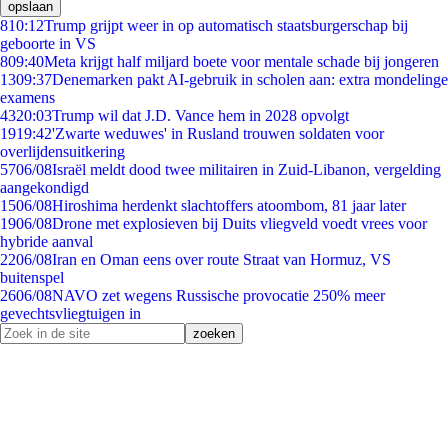
opslaan
8
10:12
Trump grijpt weer in op automatisch staatsburgerschap bij
geboorte in VS
8
09:40
Meta krijgt half miljard boete voor mentale schade bij jongeren
13
09:37
Denemarken pakt AI-gebruik in scholen aan: extra mondelinge
examens
43
20:03
Trump wil dat J.D. Vance hem in 2028 opvolgt
19
19:42
'Zwarte weduwes' in Rusland trouwen soldaten voor
overlijdensuitkering
57
06/08
Israël meldt dood twee militairen in Zuid-Libanon, vergelding
aangekondigd
15
06/08
Hiroshima herdenkt slachtoffers atoombom, 81 jaar later
19
06/08
Drone met explosieven bij Duits vliegveld voedt vrees voor
hybride aanval
22
06/08
Iran en Oman eens over route Straat van Hormuz, VS
buitenspel
26
06/08
NAVO zet wegens Russische provocatie 250% meer
gevechtsvliegtuigen in