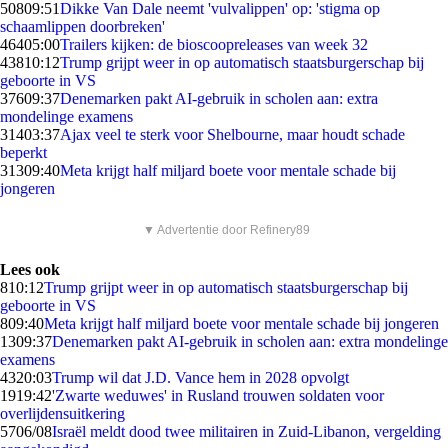
508
09:51
Dikke Van Dale neemt 'vulvalippen' op: 'stigma op
schaamlippen doorbreken'
464
05:00
Trailers kijken: de bioscoopreleases van week 32
438
10:12
Trump grijpt weer in op automatisch staatsburgerschap bij
geboorte in VS
376
09:37
Denemarken pakt AI-gebruik in scholen aan: extra
mondelinge examens
314
03:37
Ajax veel te sterk voor Shelbourne, maar houdt schade
beperkt
313
09:40
Meta krijgt half miljard boete voor mentale schade bij
jongeren
▼ Advertentie door Refinery89
Lees ook
8
10:12
Trump grijpt weer in op automatisch staatsburgerschap bij
geboorte in VS
8
09:40
Meta krijgt half miljard boete voor mentale schade bij jongeren
13
09:37
Denemarken pakt AI-gebruik in scholen aan: extra mondelinge
examens
43
20:03
Trump wil dat J.D. Vance hem in 2028 opvolgt
19
19:42
'Zwarte weduwes' in Rusland trouwen soldaten voor
overlijdensuitkering
57
06/08
Israël meldt dood twee militairen in Zuid-Libanon, vergelding