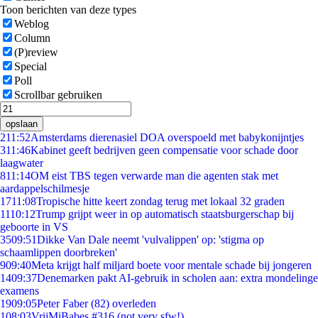
Toon berichten van deze types
Weblog
Column
(P)review
Special
Poll
Scrollbar gebruiken
opslaan
2
11:52
Amsterdams dierenasiel DOA overspoeld met babykonijntjes
3
11:46
Kabinet geeft bedrijven geen compensatie voor schade door
laagwater
8
11:14
OM eist TBS tegen verwarde man die agenten stak met
aardappelschilmesje
17
11:08
Tropische hitte keert zondag terug met lokaal 32 graden
11
10:12
Trump grijpt weer in op automatisch staatsburgerschap bij
geboorte in VS
35
09:51
Dikke Van Dale neemt 'vulvalippen' op: 'stigma op
schaamlippen doorbreken'
9
09:40
Meta krijgt half miljard boete voor mentale schade bij jongeren
14
09:37
Denemarken pakt AI-gebruik in scholen aan: extra mondelinge
examens
19
09:05
Peter Faber (82) overleden
1
08:03
VrijMiBabes #316 (not very sfw!)