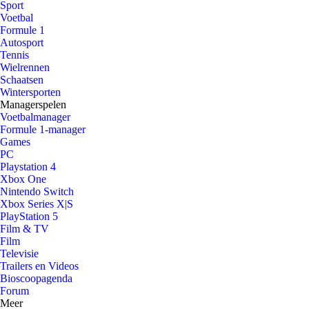
Sport
Voetbal
Formule 1
Autosport
Tennis
Wielrennen
Schaatsen
Wintersporten
Managerspelen
Voetbalmanager
Formule 1-manager
Games
PC
Playstation 4
Xbox One
Nintendo Switch
Xbox Series X|S
PlayStation 5
Film & TV
Film
Televisie
Trailers en Videos
Bioscoopagenda
Forum
Meer