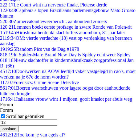
2
22:17
Le Court wint na nerveuze finale, Pieterse derde
12
20:48
Capibara's lopen Braziliaans parlementsgebouw Mato Grosso
binnen
5
20:30
Zomervakantieweerbericht: aanhoudend zomers
1
20:21
Lemmen boekt eerste profzege in zware Ronde van Polen-rit
15
19:45
Hiroshima herdenkt slachtoffers atoombom, 81 jaar later
21
19:34
OM: vierde verdachte (18) vast op verdenking van beramen
aanslag
19
19:25
Random Pics van de Dag #1978
8
18:19
In Spider-Man: Brand New Day is Spidey echt weer Spidey
6
18:18
Nieuw slachtoffer in kindermisbruikzaak zorgprofessional Jan
B. (66)
45
17:10
Doorwerken na AOW-leeftijd vaker vastgelegd in cao's, moet
werken na je 67e de norm worden?
1
17:07
Forensics: Crime Scene Detective
56
17:01
Boeren waarschuwen voor lagere oogst door aanhoudende
hitte en droogte
17
16:41
Italiaanse vrouw wint 1 miljoen, gooit kraslot per abuis weg
Forum
Forum
Scrollbar gebruiken
opslaan
46
12:12
Hoe kom je van egels af?