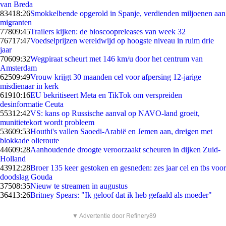
van Breda
834
18:26
Smokkelbende opgerold in Spanje, verdienden miljoenen aan
migranten
778
09:45
Trailers kijken: de bioscoopreleases van week 32
767
17:47
Voedselprijzen wereldwijd op hoogste niveau in ruim drie
jaar
706
09:32
Wegpiraat scheurt met 146 km/u door het centrum van
Amsterdam
625
09:49
Vrouw krijgt 30 maanden cel voor afpersing 12-jarige
misdienaar in kerk
619
10:16
EU bekritiseert Meta en TikTok om verspreiden
desinformatie Ceuta
553
12:42
VS: kans op Russische aanval op NAVO-land groeit,
munitietekort wordt probleem
536
09:53
Houthi's vallen Saoedi-Arabië en Jemen aan, dreigen met
blokkade olieroute
446
09:28
Aanhoudende droogte veroorzaakt scheuren in dijken Zuid-
Holland
439
12:28
Broer 135 keer gestoken en gesneden: zes jaar cel en tbs voor
doodslag Gouda
375
08:35
Nieuw te streamen in augustus
364
13:26
Britney Spears: "Ik geloof dat ik heb gefaald als moeder"
▼ Advertentie door Refinery89