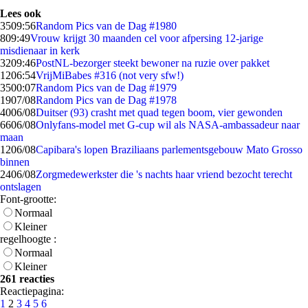
Lees ook
35
09:56
Random Pics van de Dag #1980
8
09:49
Vrouw krijgt 30 maanden cel voor afpersing 12-jarige
misdienaar in kerk
32
09:46
PostNL-bezorger steekt bewoner na ruzie over pakket
12
06:54
VrijMiBabes #316 (not very sfw!)
35
00:07
Random Pics van de Dag #1979
19
07/08
Random Pics van de Dag #1978
40
06/08
Duitser (93) crasht met quad tegen boom, vier gewonden
66
06/08
Onlyfans-model met G-cup wil als NASA-ambassadeur naar
maan
12
06/08
Capibara's lopen Braziliaans parlementsgebouw Mato Grosso
binnen
24
06/08
Zorgmedewerkster die 's nachts haar vriend bezocht terecht
ontslagen
Font-grootte:
Normaal
Kleiner
regelhoogte :
Normaal
Kleiner
261 reacties
Reactiepagina:
1
2
3
4
5
6