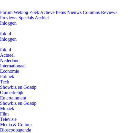
Forum
Weblog
Zoek
Actieve Items
Nieuws
Columns
Reviews
Previews
Specials
Archief
Inloggen
fok.nl
Inloggen
fok.nl
Actueel
Nederland
Internationaal
Economie
Politiek
Tech
Showbiz en Gossip
Opmerkelijk
Entertainment
Showbiz en Gossip
Muziek
Film
Televisie
Media & Cultuur
Bioscoopagenda