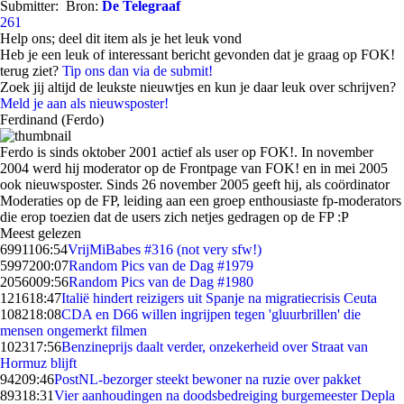
Submitter:
Bron:
De Telegraaf
261
Help ons; deel dit item als je het leuk vond
Heb je een leuk of interessant bericht gevonden dat je graag op FOK!
terug ziet?
Tip ons dan via de submit!
Zoek jij altijd de leukste nieuwtjes en kun je daar leuk over schrijven?
Meld je aan als nieuwsposter!
Ferdinand (Ferdo)
Ferdo is sinds oktober 2001 actief als user op FOK!. In november
2004 werd hij moderator op de Frontpage van FOK! en in mei 2005
ook nieuwsposter. Sinds 26 november 2005 geeft hij, als coördinator
Moderaties op de FP, leiding aan een groep enthousiaste fp-moderators
die erop toezien dat de users zich netjes gedragen op de FP :P
Meest gelezen
69911
06:54
VrijMiBabes #316 (not very sfw!)
59972
00:07
Random Pics van de Dag #1979
20560
09:56
Random Pics van de Dag #1980
1216
18:47
Italië hindert reizigers uit Spanje na migratiecrisis Ceuta
1082
18:08
CDA en D66 willen ingrijpen tegen 'gluurbrillen' die
mensen ongemerkt filmen
1023
17:56
Benzineprijs daalt verder, onzekerheid over Straat van
Hormuz blijft
942
09:46
PostNL-bezorger steekt bewoner na ruzie over pakket
893
18:31
Vier aanhoudingen na doodsbedreiging burgemeester Depla