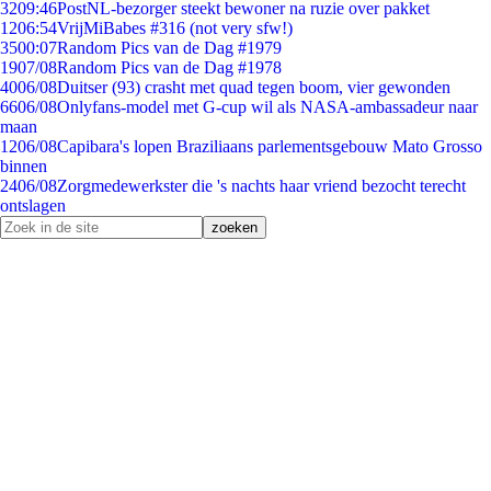
32
09:46
PostNL-bezorger steekt bewoner na ruzie over pakket
12
06:54
VrijMiBabes #316 (not very sfw!)
35
00:07
Random Pics van de Dag #1979
19
07/08
Random Pics van de Dag #1978
40
06/08
Duitser (93) crasht met quad tegen boom, vier gewonden
66
06/08
Onlyfans-model met G-cup wil als NASA-ambassadeur naar
maan
12
06/08
Capibara's lopen Braziliaans parlementsgebouw Mato Grosso
binnen
24
06/08
Zorgmedewerkster die 's nachts haar vriend bezocht terecht
ontslagen