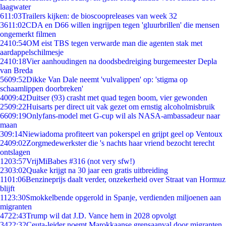
laagwater
6
11:03
Trailers kijken: de bioscoopreleases van week 32
36
11:02
CDA en D66 willen ingrijpen tegen 'gluurbrillen' die mensen
ongemerkt filmen
24
10:54
OM eist TBS tegen verwarde man die agenten stak met
aardappelschilmesje
24
10:18
Vier aanhoudingen na doodsbedreiging burgemeester Depla
van Breda
56
09:52
Dikke Van Dale neemt 'vulvalippen' op: 'stigma op
schaamlippen doorbreken'
40
09:42
Duitser (93) crasht met quad tegen boom, vier gewonden
25
09:22
Huisarts per direct uit vak gezet om ernstig alcoholmisbruik
66
09:19
Onlyfans-model met G-cup wil als NASA-ambassadeur naar
maan
3
09:14
Niewiadoma profiteert van pokerspel en grijpt geel op Ventoux
24
09:02
Zorgmedewerkster die 's nachts haar vriend bezocht terecht
ontslagen
12
03:57
VrijMiBabes #316 (not very sfw!)
23
03:02
Quake krijgt na 30 jaar een gratis uitbreiding
11
01:06
Benzineprijs daalt verder, onzekerheid over Straat van Hormuz
blijft
11
23:30
Smokkelbende opgerold in Spanje, verdienden miljoenen aan
migranten
47
22:43
Trump wil dat J.D. Vance hem in 2028 opvolgt
34
22:32
Ceuta-leider noemt Marokkaanse grensaanval door migranten