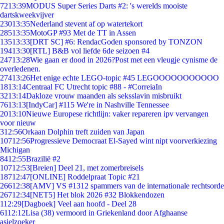
72
13:39
MODUS Super Series Darts #2: 's werelds mooiste
dartskweekvijver
230
13:35
Nederland stevent af op watertekort
285
13:35
MotoGP #93 Met de TT in Assen
135
13:33
[DRT SC] #6: RendacGoden sponsored by TONZON
194
13:30
[RTL] B&B vol liefde 6de seizoen #4
247
13:28
Wie gaan er dood in 2026?Post met een vleugje cynisme de
overledenen.
274
13:26
Het enige echte LEGO-topic #45 LEGOOOOOOOOOOO
18
13:14
Centraal FC Utrecht topic #88 - #CorreiaIn
32
13:14
Dakloze vrouw maanden als seksslavin misbruikt
76
13:13
[IndyCar] #115 We're in Nashville Tennessee
20
13:10
Nieuwe Europese richtlijn: vaker repareren ipv vervangen
voor nieuw
3
12:56
Orkaan Dolphin treft zuiden van Japan
107
12:56
Progressieve Democraat El-Sayed wint nipt voorverkiezing
Michigan
84
12:55
Brazilië #2
107
12:53
[Breien] Deel 21, met zomerbreisels
187
12:47
[ONLINE] Roddelpraat Topic #21
266
12:38
[AMV] VS #1312 spammers van de internationale rechtsorde
267
12:34
[NET5] Het blok 2026 #32 Blokkendozen
1
12:29
[Dagboek] Veel aan hoofd - Deel 28
61
12:12
Lisa (38) vermoord in Griekenland door Afghaanse
asielzoeker