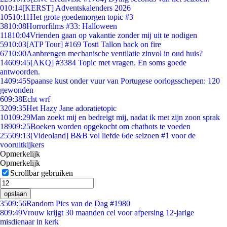
0
10:14
[KERST] Adventskalenders 2026
105
10:11
Het grote goedemorgen topic #3
38
10:08
Horrorfilms #33: Halloween
118
10:04
Vrienden gaan op vakantie zonder mij uit te nodigen
59
10:03
[ATP Tour] #169 Tosti Tallon back on fire
67
10:00
Aanbrengen mechanische ventilatie zinvol in oud huis?
146
09:45
[AKQ] #3384 Topic met vragen. En soms goede
antwoorden.
14
09:45
Spaanse kust onder vuur van Portugese oorlogsschepen: 120
gewonden
6
09:38
Echt wrf
32
09:35
Het Hazy Jane adoratietopic
101
09:29
Man zoekt mij en bedreigt mij, nadat ik met zijn zoon sprak
189
09:25
Boeken worden opgekocht om chatbots te voeden
255
09:13
[Videoland] B&B vol liefde 6de seizoen #1 voor de
vooruitkijkers
Opmerkelijk
Opmerkelijk
Scrollbar gebruiken
opslaan
35
09:56
Random Pics van de Dag #1980
8
09:49
Vrouw krijgt 30 maanden cel voor afpersing 12-jarige
misdienaar in kerk