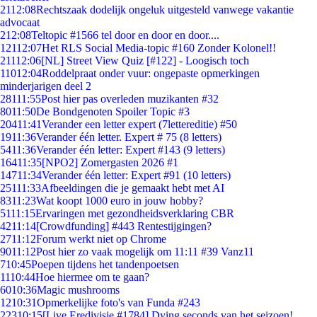
21
12:08
Rechtszaak dodelijk ongeluk uitgesteld vanwege vakantie
advocaat
2
12:08
Teltopic #1566 tel door en door en door....
121
12:07
Het RLS Social Media-topic #160 Zonder Kolonel!!
211
12:06
[NL] Street View Quiz [#122] - Loogisch toch
110
12:04
Roddelpraat onder vuur: ongepaste opmerkingen
minderjarigen deel 2
281
11:55
Post hier pas overleden muzikanten #32
80
11:50
De Bondgenoten Spoiler Topic #3
204
11:41
Verander een letter expert (7lettereditie) #50
19
11:36
Verander één letter. Expert # 75 (8 letters)
54
11:36
Verander één letter: Expert #143 (9 letters)
164
11:35
[NPO2] Zomergasten 2026 #1
147
11:34
Verander één letter: Expert #91 (10 letters)
251
11:33
Afbeeldingen die je gemaakt hebt met AI
83
11:23
Wat koopt 1000 euro in jouw hobby?
51
11:15
Ervaringen met gezondheidsverklaring CBR
42
11:14
[Crowdfunding] #443 Rentestijgingen?
27
11:12
Forum werkt niet op Chrome
90
11:12
Post hier zo vaak mogelijk om 11:11 #39 Vanz11
7
10:45
Poepen tijdens het tandenpoetsen
11
10:44
Hoe hiermee om te gaan?
60
10:36
Magic mushrooms
12
10:31
Opmerkelijke foto's van Funda #243
223
10:15
[Live Eredivisie #1784] Dying seconds van het seizoen!