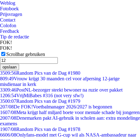
Weblog
Fotoboek
Prijsvragen
Contact
Colofon
Feedback
Tip de redactie
FOK!
FOK!
Scrollbar gebruiken
opslaan
35
09:56
Random Pics van de Dag #1980
8
09:49
Vrouw krijgt 30 maanden cel voor afpersing 12-jarige
misdienaar in kerk
33
09:46
PostNL-bezorger steekt bewoner na ruzie over pakket
12
06:54
VrijMiBabes #316 (not very sfw!)
35
00:07
Random Pics van de Dag #1979
2
07/08
De FOK!Voetbalmanager 2026/2027 is begonnen
16
07/08
Meta krijgt half miljard boete voor mentale schade bij jongeren
20
07/08
Denemarken pakt AI-gebruik in scholen aan: extra mondelinge
examens
19
07/08
Random Pics van de Dag #1978
66
06/08
Onlyfans-model met G-cup wil als NASA-ambassadeur naar