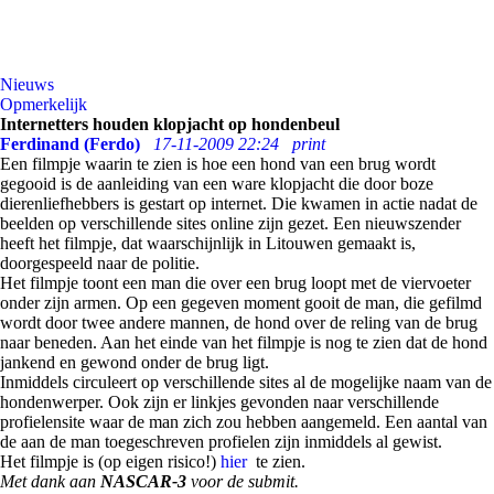
Nieuws
Opmerkelijk
Internetters houden klopjacht op hondenbeul
Ferdinand (Ferdo)
17-11-2009 22:24
print
Een filmpje waarin te zien is hoe een hond van een brug wordt
gegooid is de aanleiding van een ware klopjacht die door boze
dierenliefhebbers is gestart op internet. Die kwamen in actie nadat de
beelden op verschillende sites online zijn gezet. Een nieuwszender
heeft het filmpje, dat waarschijnlijk in Litouwen gemaakt is,
doorgespeeld naar de politie.
Het filmpje toont een man die over een brug loopt met de viervoeter
onder zijn armen. Op een gegeven moment gooit de man, die gefilmd
wordt door twee andere mannen, de hond over de reling van de brug
naar beneden. Aan het einde van het filmpje is nog te zien dat de hond
jankend en gewond onder de brug ligt.
Inmiddels circuleert op verschillende sites al de mogelijke naam van de
hondenwerper. Ook zijn er linkjes gevonden naar verschillende
profielensite waar de man zich zou hebben aangemeld. Een aantal van
de aan de man toegeschreven profielen zijn inmiddels al gewist.
Het filmpje is (op eigen risico!)
hier
te zien.
Met dank aan
NASCAR-3
voor de submit.