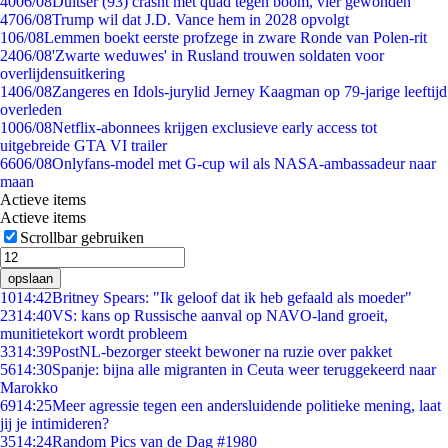
40
06/08
Duitser (93) crasht met quad tegen boom, vier gewonden
47
06/08
Trump wil dat J.D. Vance hem in 2028 opvolgt
1
06/08
Lemmen boekt eerste profzege in zware Ronde van Polen-rit
24
06/08
'Zwarte weduwes' in Rusland trouwen soldaten voor
overlijdensuitkering
14
06/08
Zangeres en Idols-jurylid Jerney Kaagman op 79-jarige leeftijd
overleden
10
06/08
Netflix-abonnees krijgen exclusieve early access tot
uitgebreide GTA VI trailer
66
06/08
Onlyfans-model met G-cup wil als NASA-ambassadeur naar
maan
Actieve items
Actieve items
Scrollbar gebruiken
opslaan
10
14:42
Britney Spears: "Ik geloof dat ik heb gefaald als moeder"
23
14:40
VS: kans op Russische aanval op NAVO-land groeit,
munitietekort wordt probleem
33
14:39
PostNL-bezorger steekt bewoner na ruzie over pakket
56
14:30
Spanje: bijna alle migranten in Ceuta weer teruggekeerd naar
Marokko
69
14:25
Meer agressie tegen een andersluidende politieke mening, laat
jij je intimideren?
35
14:24
Random Pics van de Dag #1980