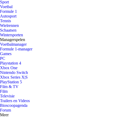
Sport
Voetbal
Formule 1
Autosport
Tennis
Wielrennen
Schaatsen
Wintersporten
Managerspelen
Voetbalmanager
Formule 1-manager
Games
PC
Playstation 4
Xbox One
Nintendo Switch
Xbox Series X|S
PlayStation 5
Film & TV
Film
Televisie
Trailers en Videos
Bioscoopagenda
Forum
Meer