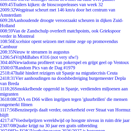
6
09:45
Trailers kijken: de bioscoopreleases van week 32
20
09:32
Wegpiraat scheurt met 146 km/u door het centrum van
Amsterdam
6
09:28
Aanhoudende droogte veroorzaakt scheuren in dijken Zuid-
Holland
0
08:59
Van de Zandschulp overleeft matchpoints, ook Griekspoor
verder in Montreal
1
08:56
Excelsior opent seizoen met ruime zege op promovendus
Cambuur
2
08:35
Nieuw te streamen in augustus
12
06:54
VrijMiBabes #316 (not very sfw!)
3
04:46
Niewiadoma profiteert van pokerspel en grijpt geel op Ventoux
35
00:07
Random Pics van de Dag #1979
25
18:47
Italië hindert reizigers uit Spanje na migratiecrisis Ceuta
24
18:31
Vier aanhoudingen na doodsbedreiging burgemeester Depla
van Breda
11
18:26
Smokkelbende opgerold in Spanje, verdienden miljoenen aan
migranten
36
18:08
CDA en D66 willen ingrijpen tegen 'gluurbrillen' die mensen
ongemerkt filmen
11
17:56
Benzineprijs daalt verder, onzekerheid over Straat van Hormuz
blijft
42
17:47
Voedselprijzen wereldwijd op hoogste niveau in ruim drie jaar
23
07/08
Quake krijgt na 30 jaar een gratis uitbreiding
2
07/08
De FOK!Voetbalmanager 2026/2027 is begonnen