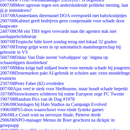
69
07/08
Meer agressie tegen een andersluidende politieke mening, laat
jij je intimideren?
31
07/08
Amsterdams dierenasiel DOA overspoeld met babykonijntjes
29
07/08
Kabinet geeft bedrijven geen compensatie voor schade door
laagwater
24
07/08
OM eist TBS tegen verwarde man die agenten stak met
aardappelschilmesje
30
07/08
Tropische hitte keert zondag terug met lokaal 32 graden
30
07/08
Trump grijpt weer in op automatisch staatsburgerschap bij
geboorte in VS
56
07/08
Dikke Van Dale neemt 'vulvalippen' op: 'stigma op
schaamlippen doorbreken'
16
07/08
Meta krijgt half miljard boete voor mentale schade bij jongeren
20
07/08
Denemarken pakt AI-gebruik in scholen aan: extra mondelinge
examens
25
07/08
Peter Faber (82) overleden
0
07/08
Ajax veel te sterk voor Shelbourne, maar houdt schade beperkt
1
07/08
Nieuwkomers schitteren bij ruime Europese zege FC Twente
19
07/08
Random Pics van de Dag #1978
15
06/08
Ontslagen bij Halo Studios na Campaign Evolved
19
06/08
PS5-doos waarschuwt voor einde fysieke games
2
06/08
Le Court wint na nerveuze finale, Pieterse derde
29
06/08
NPO-manager Menno de Boer geschorst na dickpic in
groepsapp