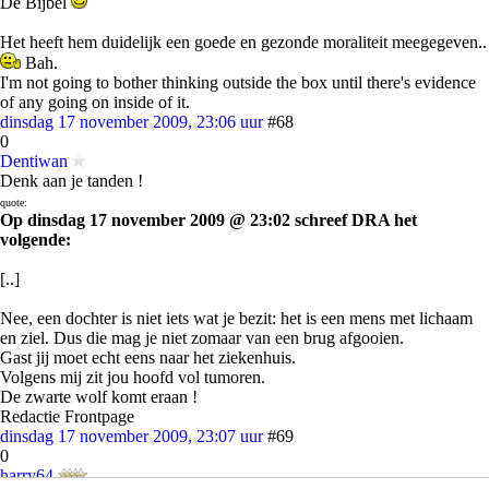
De Bijbel
Het heeft hem duidelijk een goede en gezonde moraliteit meegegeven..
Bah.
I'm not going to bother thinking outside the box until there's evidence
of any going on inside of it.
dinsdag 17 november 2009, 23:06 uur
#68
0
Dentiwan
Denk aan je tanden !
quote:
Op dinsdag 17 november 2009 @ 23:02 schreef DRA het
volgende:
[..]
Nee, een dochter is niet iets wat je bezit: het is een mens met lichaam
en ziel. Dus die mag je niet zomaar van een brug afgooien.
Gast jij moet echt eens naar het ziekenhuis.
Volgens mij zit jou hoofd vol tumoren.
De zwarte wolf komt eraan !
Redactie Frontpage
dinsdag 17 november 2009, 23:07 uur
#69
0
harry64