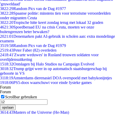
'gruweldaad'
38
22:29
Random Pics van de Dag #1977
38
22:28
Spaanse politie: minstens tien voor terrorisme veroordeelden
onder migranten Ceuta
30
22:20
Tropische hitte keert zondag terug met lokaal 32 graden
46
21:30
Spoedberaad EU na crisis Ceuta, moeten we onze
buitengrenzen beter bewaken?
20
21:01
Denemarken pakt AI-gebruik in scholen aan: extra mondelinge
examens
35
19:58
Random Pics van de Dag #1979
25
19:43
Peter Faber (82) overleden
24
18:41
'Zwarte weduwes' in Rusland trouwen soldaten voor
overlijdensuitkering
15
18:32
Ontslagen bij Halo Studios na Campaign Evolved
30
18:32
Trump grijpt weer in op automatisch staatsburgerschap bij
geboorte in VS
31
18:19
Amsterdams dierenasiel DOA overspoeld met babykonijntjes
19
18:06
PS5-doos waarschuwt voor einde fysieke games
Forum
Forum
Scrollbar gebruiken
opslaan
36
14:43
Masters of the Universe (He-Man)