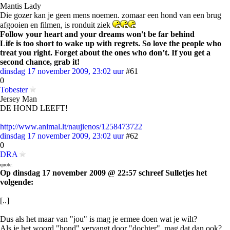
Mantis Lady
Die gozer kan je geen mens noemen. zomaar een hond van een brug
afgooien en filmen, is ronduit ziek
Follow your heart and your dreams won't be far behind
Life is too short to wake up with regrets. So love the people who
treat you right. Forget about the ones who don’t. If you get a
second chance, grab it!
dinsdag 17 november 2009, 23:02 uur
#61
0
Tobester
Jersey Man
DE HOND LEEFT!
http://www.animal.lt/naujienos/1258473722
dinsdag 17 november 2009, 23:02 uur
#62
0
DRA
quote:
Op dinsdag 17 november 2009 @ 22:57 schreef Sulletjes het
volgende:
[..]
Dus als het maar van "jou" is mag je ermee doen wat je wilt?
Als je het woord "hond" vervangt door "dochter", mag dat dan ook?