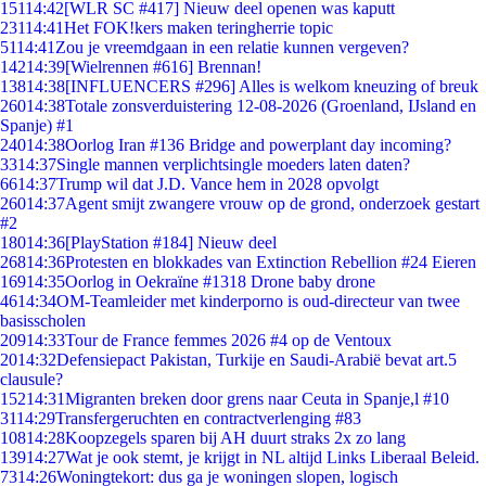
151
14:42
[WLR SC #417] Nieuw deel openen was kaputt
231
14:41
Het FOK!kers maken teringherrie topic
51
14:41
Zou je vreemdgaan in een relatie kunnen vergeven?
142
14:39
[Wielrennen #616] Brennan!
138
14:38
[INFLUENCERS #296] Alles is welkom kneuzing of breuk
260
14:38
Totale zonsverduistering 12-08-2026 (Groenland, IJsland en
Spanje) #1
240
14:38
Oorlog Iran #136 Bridge and powerplant day incoming?
33
14:37
Single mannen verplichtsingle moeders laten daten?
66
14:37
Trump wil dat J.D. Vance hem in 2028 opvolgt
260
14:37
Agent smijt zwangere vrouw op de grond, onderzoek gestart
#2
180
14:36
[PlayStation #184] Nieuw deel
268
14:36
Protesten en blokkades van Extinction Rebellion #24 Eieren
169
14:35
Oorlog in Oekraïne #1318 Drone baby drone
46
14:34
OM-Teamleider met kinderporno is oud-directeur van twee
basisscholen
209
14:33
Tour de France femmes 2026 #4 op de Ventoux
20
14:32
Defensiepact Pakistan, Turkije en Saudi-Arabië bevat art.5
clausule?
152
14:31
Migranten breken door grens naar Ceuta in Spanje,l #10
31
14:29
Transfergeruchten en contractverlenging #83
108
14:28
Koopzegels sparen bij AH duurt straks 2x zo lang
139
14:27
Wat je ook stemt, je krijgt in NL altijd Links Liberaal Beleid.
73
14:26
Woningtekort: dus ga je woningen slopen, logisch