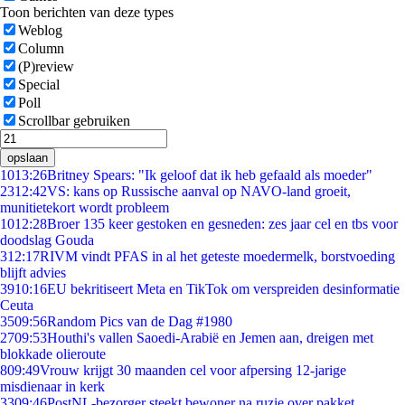
Toon berichten van deze types
Weblog
Column
(P)review
Special
Poll
Scrollbar gebruiken
opslaan
10
13:26
Britney Spears: "Ik geloof dat ik heb gefaald als moeder"
23
12:42
VS: kans op Russische aanval op NAVO-land groeit,
munitietekort wordt probleem
10
12:28
Broer 135 keer gestoken en gesneden: zes jaar cel en tbs voor
doodslag Gouda
3
12:17
RIVM vindt PFAS in al het geteste moedermelk, borstvoeding
blijft advies
39
10:16
EU bekritiseert Meta en TikTok om verspreiden desinformatie
Ceuta
35
09:56
Random Pics van de Dag #1980
27
09:53
Houthi's vallen Saoedi-Arabië en Jemen aan, dreigen met
blokkade olieroute
8
09:49
Vrouw krijgt 30 maanden cel voor afpersing 12-jarige
misdienaar in kerk
33
09:46
PostNL-bezorger steekt bewoner na ruzie over pakket