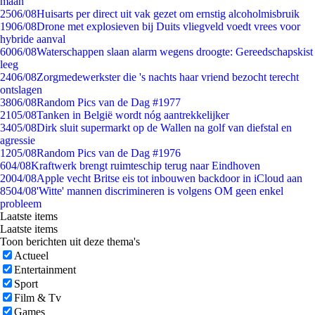
maan
25
06/08
Huisarts per direct uit vak gezet om ernstig alcoholmisbruik
19
06/08
Drone met explosieven bij Duits vliegveld voedt vrees voor
hybride aanval
60
06/08
Waterschappen slaan alarm wegens droogte: Gereedschapskist
leeg
24
06/08
Zorgmedewerkster die 's nachts haar vriend bezocht terecht
ontslagen
38
06/08
Random Pics van de Dag #1977
21
05/08
Tanken in België wordt nóg aantrekkelijker
34
05/08
Dirk sluit supermarkt op de Wallen na golf van diefstal en
agressie
12
05/08
Random Pics van de Dag #1976
6
04/08
Kraftwerk brengt ruimteschip terug naar Eindhoven
20
04/08
Apple vecht Britse eis tot inbouwen backdoor in iCloud aan
85
04/08
'Witte' mannen discrimineren is volgens OM geen enkel
probleem
Laatste items
Laatste items
Toon berichten uit deze thema's
Actueel
Entertainment
Sport
Film & Tv
Games