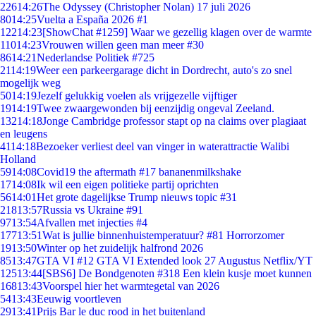
226
14:26
The Odyssey (Christopher Nolan) 17 juli 2026
80
14:25
Vuelta a España 2026 #1
122
14:23
[ShowChat #1259] Waar we gezellig klagen over de warmte
110
14:23
Vrouwen willen geen man meer #30
86
14:21
Nederlandse Politiek #725
21
14:19
Weer een parkeergarage dicht in Dordrecht, auto's zo snel
mogelijk weg
50
14:19
Jezelf gelukkig voelen als vrijgezelle vijftiger
19
14:19
Twee zwaargewonden bij eenzijdig ongeval Zeeland.
132
14:18
Jonge Cambridge professor stapt op na claims over plagiaat
en leugens
41
14:18
Bezoeker verliest deel van vinger in waterattractie Walibi
Holland
59
14:08
Covid19 the aftermath #17 bananenmilkshake
17
14:08
Ik wil een eigen politieke partij oprichten
56
14:01
Het grote dagelijkse Trump nieuws topic #31
218
13:57
Russia vs Ukraine #91
97
13:54
Afvallen met injecties #4
177
13:51
Wat is jullie binnenhuistemperatuur? #81 Horrorzomer
19
13:50
Winter op het zuidelijk halfrond 2026
85
13:47
GTA VI #12 GTA VI Extended look 27 Augustus Netflix/YT
125
13:44
[SBS6] De Bondgenoten #318 Een klein kusje moet kunnen
168
13:43
Voorspel hier het warmtegetal van 2026
54
13:43
Eeuwig voortleven
29
13:41
Prijs Bar le duc rood in het buitenland