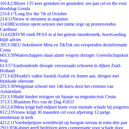
10
14:23
Broer 135 keer gestoken en gesneden: zes jaar cel en tbs voor
doodslag Gouda
23
14:17
Long live the 7th of October
2
14:11
Nieuw te streamen in augustus
1
14:08
Excelsior opent seizoen met ruime zege op promovendus
Cambuur
3
14:02
RIVM vindt PFAS in al het geteste moedermelk, borstvoeding
blijft advies
39
13:58
EU bekritiseert Meta en TikTok om verspreiden desinformatie
Ceuta
60
13:58
Waterschappen slaan alarm wegens droogte: Gereedschapskist
leeg
6
13:57
Aanhoudende droogte veroorzaakt scheuren in dijken Zuid-
Holland
27
13:42
Houthi's vallen Saoedi-Arabië en Jemen aan, dreigen met
blokkade olieroute
20
13:36
Wegpiraat scheurt met 146 km/u door het centrum van
Amsterdam
25
13:19
Italië hindert reizigers uit Spanje na migratiecrisis Ceuta
37
13:13
Random Pics van de Dag #1833
16
12:43
Meta krijgt half miljard boete voor mentale schade bij jongeren
8
12:23
Vrouw krijgt 30 maanden cel voor afpersing 12-jarige
misdienaar in kerk
42
12:11
Voedselprijzen wereldwijd op hoogste niveau in ruim drie jaar
29
11:05
Kabinet geeft bedrijven geen compensatie voor schade door