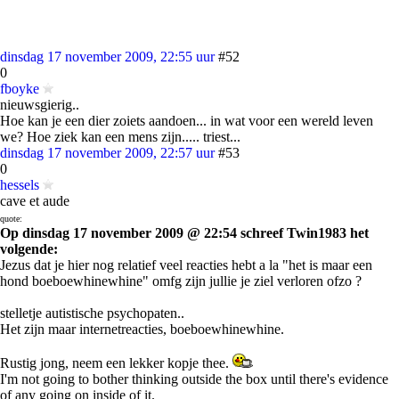
dinsdag 17 november 2009, 22:55 uur
#52
0
fboyke
nieuwsgierig..
Hoe kan je een dier zoiets aandoen... in wat voor een wereld leven
we? Hoe ziek kan een mens zijn..... triest...
dinsdag 17 november 2009, 22:57 uur
#53
0
hessels
cave et aude
quote:
Op dinsdag 17 november 2009 @ 22:54 schreef Twin1983 het
volgende:
Jezus dat je hier nog relatief veel reacties hebt a la "het is maar een
hond boeboewhinewhine" omfg zijn jullie je ziel verloren ofzo ?
stelletje autistische psychopaten..
Het zijn maar internetreacties, boeboewhinewhine.
Rustig jong, neem een lekker kopje thee.
I'm not going to bother thinking outside the box until there's evidence
of any going on inside of it.