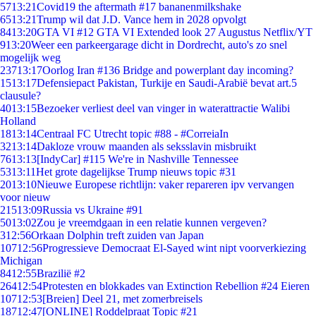
57
13:21
Covid19 the aftermath #17 bananenmilkshake
65
13:21
Trump wil dat J.D. Vance hem in 2028 opvolgt
84
13:20
GTA VI #12 GTA VI Extended look 27 Augustus Netflix/YT
9
13:20
Weer een parkeergarage dicht in Dordrecht, auto's zo snel
mogelijk weg
237
13:17
Oorlog Iran #136 Bridge and powerplant day incoming?
15
13:17
Defensiepact Pakistan, Turkije en Saudi-Arabië bevat art.5
clausule?
40
13:15
Bezoeker verliest deel van vinger in waterattractie Walibi
Holland
18
13:14
Centraal FC Utrecht topic #88 - #CorreiaIn
32
13:14
Dakloze vrouw maanden als seksslavin misbruikt
76
13:13
[IndyCar] #115 We're in Nashville Tennessee
53
13:11
Het grote dagelijkse Trump nieuws topic #31
20
13:10
Nieuwe Europese richtlijn: vaker repareren ipv vervangen
voor nieuw
215
13:09
Russia vs Ukraine #91
50
13:02
Zou je vreemdgaan in een relatie kunnen vergeven?
3
12:56
Orkaan Dolphin treft zuiden van Japan
107
12:56
Progressieve Democraat El-Sayed wint nipt voorverkiezing
Michigan
84
12:55
Brazilië #2
264
12:54
Protesten en blokkades van Extinction Rebellion #24 Eieren
107
12:53
[Breien] Deel 21, met zomerbreisels
187
12:47
[ONLINE] Roddelpraat Topic #21