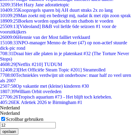
32
09:35
Het Hazy Jane adoratietopic
104
09:35
Koopzegels sparen bij AH duurt straks 2x zo lang
101
09:29
Man zoekt mij en bedreigt mij, nadat ik met zijn zoon sprak
189
09:25
Boeken worden opgekocht om chatbots te voeden
255
09:13
[Videoland] B&B vol liefde 6de seizoen #1 voor de
vooruitkijkers
260
09:06
Hennie van der Most failliet verklaard
151
08:33
NPO-manager Menno de Boer (47) op non-actief stuurde
dick-pic rond
7
08:31
Draai hier alle platen in je platenkast #32 (The Torture Never
Stops)
46
08:29
[Netflix #210] TUDUM
124
08:23
[Het Officiële Steam Topic #201] Steamrolled
77
08:00
Techniekles verdwijnt uit onderbouw: maar half zo veel uren
als 2007
25
07:58
Op vakantie met (kleine) kinderen #30
18
07:39
William Orbit overleden
277
06:26
Tropisch aquarium #73 - Het blijft toch kriebelen.
4
05:26
EK Atletiek 2026 te Birmingham #1
Nederland
Nederland
Scrollbar gebruiken
opslaan