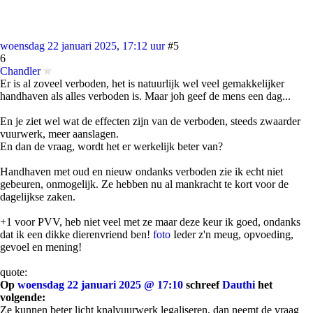
woensdag 22 januari 2025, 17:12 uur
#5
6
Chandler
Er is al zoveel verboden, het is natuurlijk wel veel gemakkelijker
handhaven als alles verboden is. Maar joh geef de mens een dag...
En je ziet wel wat de effecten zijn van de verboden, steeds zwaarder
vuurwerk, meer aanslagen.
En dan de vraag, wordt het er werkelijk beter van?
Handhaven met oud en nieuw ondanks verboden zie ik echt niet
gebeuren, onmogelijk. Ze hebben nu al mankracht te kort voor de
dagelijkse zaken.
+1 voor PVV, heb niet veel met ze maar deze keur ik goed, ondanks
dat ik een dikke dierenvriend ben!
foto
Ieder z'n meug, opvoeding,
gevoel en mening!
quote:
Op
woensdag 22 januari 2025 @ 17:10
schreef
Dauthi
het
volgende:
Ze kunnen beter licht knalvuurwerk legaliseren, dan neemt de vraag