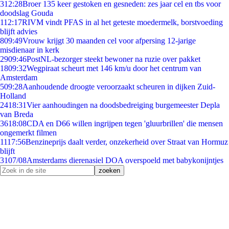
3
12:28
Broer 135 keer gestoken en gesneden: zes jaar cel en tbs voor
doodslag Gouda
1
12:17
RIVM vindt PFAS in al het geteste moedermelk, borstvoeding
blijft advies
8
09:49
Vrouw krijgt 30 maanden cel voor afpersing 12-jarige
misdienaar in kerk
29
09:46
PostNL-bezorger steekt bewoner na ruzie over pakket
18
09:32
Wegpiraat scheurt met 146 km/u door het centrum van
Amsterdam
5
09:28
Aanhoudende droogte veroorzaakt scheuren in dijken Zuid-
Holland
24
18:31
Vier aanhoudingen na doodsbedreiging burgemeester Depla
van Breda
36
18:08
CDA en D66 willen ingrijpen tegen 'gluurbrillen' die mensen
ongemerkt filmen
11
17:56
Benzineprijs daalt verder, onzekerheid over Straat van Hormuz
blijft
31
07/08
Amsterdams dierenasiel DOA overspoeld met babykonijntjes