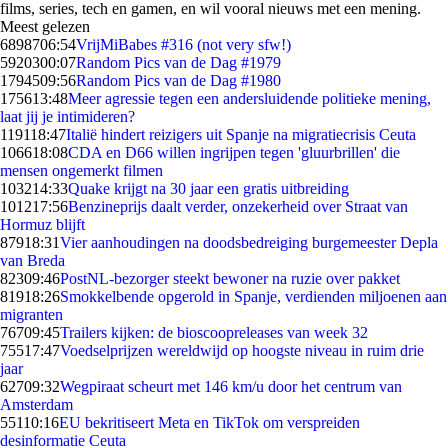
films, series, tech en gamen, en wil vooral nieuws met een mening.
Meest gelezen
68987
06:54
VrijMiBabes #316 (not very sfw!)
59203
00:07
Random Pics van de Dag #1979
17945
09:56
Random Pics van de Dag #1980
1756
13:48
Meer agressie tegen een andersluidende politieke mening,
laat jij je intimideren?
1191
18:47
Italië hindert reizigers uit Spanje na migratiecrisis Ceuta
1066
18:08
CDA en D66 willen ingrijpen tegen 'gluurbrillen' die
mensen ongemerkt filmen
1032
14:33
Quake krijgt na 30 jaar een gratis uitbreiding
1012
17:56
Benzineprijs daalt verder, onzekerheid over Straat van
Hormuz blijft
879
18:31
Vier aanhoudingen na doodsbedreiging burgemeester Depla
van Breda
823
09:46
PostNL-bezorger steekt bewoner na ruzie over pakket
819
18:26
Smokkelbende opgerold in Spanje, verdienden miljoenen aan
migranten
767
09:45
Trailers kijken: de bioscoopreleases van week 32
755
17:47
Voedselprijzen wereldwijd op hoogste niveau in ruim drie
jaar
627
09:32
Wegpiraat scheurt met 146 km/u door het centrum van
Amsterdam
551
10:16
EU bekritiseert Meta en TikTok om verspreiden
desinformatie Ceuta