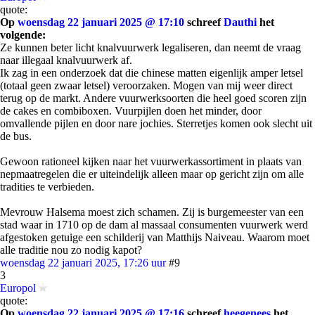
quote:
Op
woensdag 22 januari 2025 @ 17:10
schreef
Dauthi
het
volgende:
Ze kunnen beter licht knalvuurwerk legaliseren, dan neemt de vraag
naar illegaal knalvuurwerk af.
Ik zag in een onderzoek dat die chinese matten eigenlijk amper letsel
(totaal geen zwaar letsel) veroorzaken. Mogen van mij weer direct
terug op de markt. Andere vuurwerksoorten die heel goed scoren zijn
de cakes en combiboxen. Vuurpijlen doen het minder, door
omvallende pijlen en door nare jochies. Sterretjes komen ook slecht uit
de bus.
Gewoon rationeel kijken naar het vuurwerkassortiment in plaats van
nepmaatregelen die er uiteindelijk alleen maar op gericht zijn om alle
tradities te verbieden.
Mevrouw Halsema moest zich schamen. Zij is burgemeester van een
stad waar in 1710 op de dam al massaal consumenten vuurwerk werd
afgestoken getuige een schilderij van Matthijs Naiveau. Waarom moet
alle traditie nou zo nodig kapot?
woensdag 22 januari 2025, 17:26 uur
#9
3
Europol
quote:
Op
woensdag 22 januari 2025 @ 17:16
schreef
heegenees
het