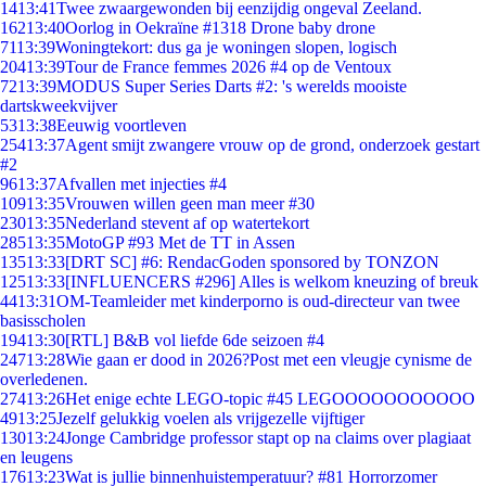
14
13:41
Twee zwaargewonden bij eenzijdig ongeval Zeeland.
162
13:40
Oorlog in Oekraïne #1318 Drone baby drone
71
13:39
Woningtekort: dus ga je woningen slopen, logisch
204
13:39
Tour de France femmes 2026 #4 op de Ventoux
72
13:39
MODUS Super Series Darts #2: 's werelds mooiste
dartskweekvijver
53
13:38
Eeuwig voortleven
254
13:37
Agent smijt zwangere vrouw op de grond, onderzoek gestart
#2
96
13:37
Afvallen met injecties #4
109
13:35
Vrouwen willen geen man meer #30
230
13:35
Nederland stevent af op watertekort
285
13:35
MotoGP #93 Met de TT in Assen
135
13:33
[DRT SC] #6: RendacGoden sponsored by TONZON
125
13:33
[INFLUENCERS #296] Alles is welkom kneuzing of breuk
44
13:31
OM-Teamleider met kinderporno is oud-directeur van twee
basisscholen
194
13:30
[RTL] B&B vol liefde 6de seizoen #4
247
13:28
Wie gaan er dood in 2026?Post met een vleugje cynisme de
overledenen.
274
13:26
Het enige echte LEGO-topic #45 LEGOOOOOOOOOOO
49
13:25
Jezelf gelukkig voelen als vrijgezelle vijftiger
130
13:24
Jonge Cambridge professor stapt op na claims over plagiaat
en leugens
176
13:23
Wat is jullie binnenhuistemperatuur? #81 Horrorzomer