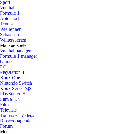
Sport
Voetbal
Formule 1
Autosport
Tennis
Wielrennen
Schaatsen
Wintersporten
Managerspelen
Voetbalmanager
Formule 1-manager
Games
PC
Playstation 4
Xbox One
Nintendo Switch
Xbox Series X|S
PlayStation 5
Film & TV
Film
Televisie
Trailers en Videos
Bioscoopagenda
Forum
Meer