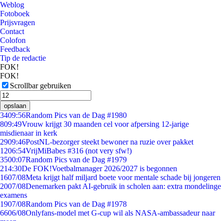
Weblog
Fotoboek
Prijsvragen
Contact
Colofon
Feedback
Tip de redactie
FOK!
FOK!
Scrollbar gebruiken
opslaan
34
09:56
Random Pics van de Dag #1980
8
09:49
Vrouw krijgt 30 maanden cel voor afpersing 12-jarige
misdienaar in kerk
29
09:46
PostNL-bezorger steekt bewoner na ruzie over pakket
12
06:54
VrijMiBabes #316 (not very sfw!)
35
00:07
Random Pics van de Dag #1979
2
14:30
De FOK!Voetbalmanager 2026/2027 is begonnen
16
07/08
Meta krijgt half miljard boete voor mentale schade bij jongeren
20
07/08
Denemarken pakt AI-gebruik in scholen aan: extra mondelinge
examens
19
07/08
Random Pics van de Dag #1978
66
06/08
Onlyfans-model met G-cup wil als NASA-ambassadeur naar