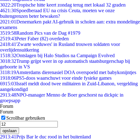
30
22:20
Tropische hitte keert zondag terug met lokaal 32 graden
46
21:30
Spoedberaad EU na crisis Ceuta, moeten we onze
buitengrenzen beter bewaken?
20
21:01
Denemarken pakt AI-gebruik in scholen aan: extra mondelinge
examens
35
19:58
Random Pics van de Dag #1979
25
19:43
Peter Faber (82) overleden
24
18:41
'Zwarte weduwes' in Rusland trouwen soldaten voor
overlijdensuitkering
15
18:32
Ontslagen bij Halo Studios na Campaign Evolved
30
18:32
Trump grijpt weer in op automatisch staatsburgerschap bij
geboorte in VS
31
18:19
Amsterdams dierenasiel DOA overspoeld met babykonijntjes
19
18:06
PS5-doos waarschuwt voor einde fysieke games
69
15:03
Israël meldt dood twee militairen in Zuid-Libanon, vergelding
aangekondigd
29
13:48
NPO-manager Menno de Boer geschorst na dickpic in
groepsapp
Forum
Forum
Scrollbar gebruiken
opslaan
29
13:41
Prijs Bar le duc rood in het buitenland