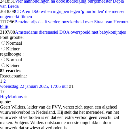
24
18:31
Vier aanhoudingen na doodsbedreiging burgemeester Depla
van Breda
36
18:08
CDA en D66 willen ingrijpen tegen 'gluurbrillen' die mensen
ongemerkt filmen
11
17:56
Benzineprijs daalt verder, onzekerheid over Straat van Hormuz
blijft
31
07/08
Amsterdams dierenasiel DOA overspoeld met babykonijntjes
Font-grootte:
Normaal
Kleiner
regelhoogte :
Normaal
Kleiner
82 reacties
Reactiepagina:
1
2
woensdag 22 januari 2025, 17:05 uur
#1
17
HeyMarlous
quote:
Geert Wilders, leider van de PVV, verzet zich tegen een algeheel
vuurwerkverbod in Nederland. Hij stelt dat het merendeel van het
vuurwerk al verboden is en dat een extra verbod geen verschil zal
maken. Volgens Wilders ontstaan de meeste ongelukken door
vuurwerk dat sowieso al verboden is.