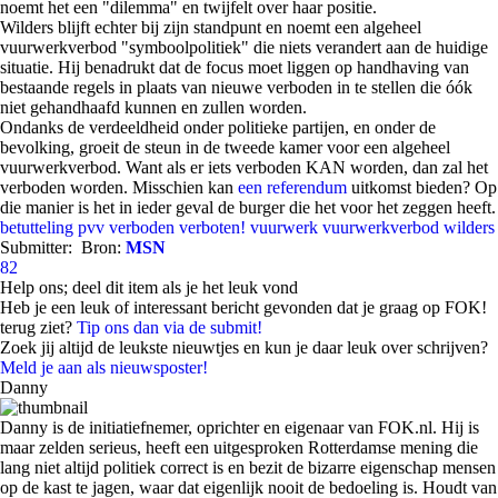
noemt het een "dilemma" en twijfelt over haar positie.
Wilders blijft echter bij zijn standpunt en noemt een algeheel
vuurwerkverbod "symboolpolitiek" die niets verandert aan de huidige
situatie. Hij benadrukt dat de focus moet liggen op handhaving van
bestaande regels in plaats van nieuwe verboden in te stellen die óók
niet gehandhaafd kunnen en zullen worden.
Ondanks de verdeeldheid onder politieke partijen, en onder de
bevolking, groeit de steun in de tweede kamer voor een algeheel
vuurwerkverbod. Want als er iets verboden KAN worden, dan zal het
verboden worden. Misschien kan
een referendum
uitkomst bieden? Op
die manier is het in ieder geval de burger die het voor het zeggen heeft.
betutteling
pvv
verboden
verboten!
vuurwerk
vuurwerkverbod
wilders
Submitter:
Bron:
MSN
82
Help ons; deel dit item als je het leuk vond
Heb je een leuk of interessant bericht gevonden dat je graag op FOK!
terug ziet?
Tip ons dan via de submit!
Zoek jij altijd de leukste nieuwtjes en kun je daar leuk over schrijven?
Meld je aan als nieuwsposter!
Danny
Danny is de initiatiefnemer, oprichter en eigenaar van FOK.nl. Hij is
maar zelden serieus, heeft een uitgesproken Rotterdamse mening die
lang niet altijd politiek correct is en bezit de bizarre eigenschap mensen
op de kast te jagen, waar dat eigenlijk nooit de bedoeling is. Houdt van