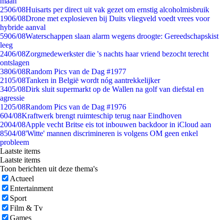
maan
25
06/08
Huisarts per direct uit vak gezet om ernstig alcoholmisbruik
19
06/08
Drone met explosieven bij Duits vliegveld voedt vrees voor
hybride aanval
59
06/08
Waterschappen slaan alarm wegens droogte: Gereedschapskist
leeg
24
06/08
Zorgmedewerkster die 's nachts haar vriend bezocht terecht
ontslagen
38
06/08
Random Pics van de Dag #1977
21
05/08
Tanken in België wordt nóg aantrekkelijker
34
05/08
Dirk sluit supermarkt op de Wallen na golf van diefstal en
agressie
12
05/08
Random Pics van de Dag #1976
6
04/08
Kraftwerk brengt ruimteschip terug naar Eindhoven
20
04/08
Apple vecht Britse eis tot inbouwen backdoor in iCloud aan
85
04/08
'Witte' mannen discrimineren is volgens OM geen enkel
probleem
Laatste items
Laatste items
Toon berichten uit deze thema's
Actueel
Entertainment
Sport
Film & Tv
Games