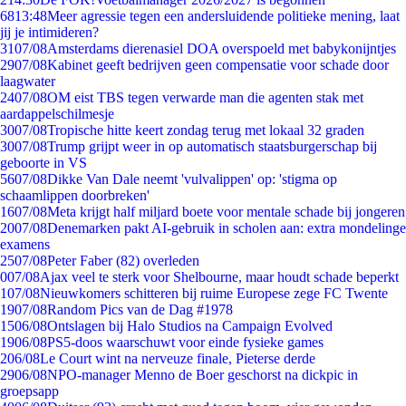
68
13:48
Meer agressie tegen een andersluidende politieke mening, laat
jij je intimideren?
31
07/08
Amsterdams dierenasiel DOA overspoeld met babykonijntjes
29
07/08
Kabinet geeft bedrijven geen compensatie voor schade door
laagwater
24
07/08
OM eist TBS tegen verwarde man die agenten stak met
aardappelschilmesje
30
07/08
Tropische hitte keert zondag terug met lokaal 32 graden
30
07/08
Trump grijpt weer in op automatisch staatsburgerschap bij
geboorte in VS
56
07/08
Dikke Van Dale neemt 'vulvalippen' op: 'stigma op
schaamlippen doorbreken'
16
07/08
Meta krijgt half miljard boete voor mentale schade bij jongeren
20
07/08
Denemarken pakt AI-gebruik in scholen aan: extra mondelinge
examens
25
07/08
Peter Faber (82) overleden
0
07/08
Ajax veel te sterk voor Shelbourne, maar houdt schade beperkt
1
07/08
Nieuwkomers schitteren bij ruime Europese zege FC Twente
19
07/08
Random Pics van de Dag #1978
15
06/08
Ontslagen bij Halo Studios na Campaign Evolved
19
06/08
PS5-doos waarschuwt voor einde fysieke games
2
06/08
Le Court wint na nerveuze finale, Pieterse derde
29
06/08
NPO-manager Menno de Boer geschorst na dickpic in
groepsapp