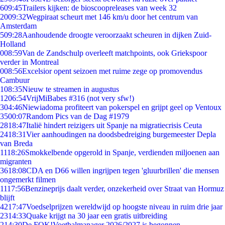
6
09:45
Trailers kijken: de bioscoopreleases van week 32
20
09:32
Wegpiraat scheurt met 146 km/u door het centrum van
Amsterdam
5
09:28
Aanhoudende droogte veroorzaakt scheuren in dijken Zuid-
Holland
0
08:59
Van de Zandschulp overleeft matchpoints, ook Griekspoor
verder in Montreal
0
08:56
Excelsior opent seizoen met ruime zege op promovendus
Cambuur
1
08:35
Nieuw te streamen in augustus
12
06:54
VrijMiBabes #316 (not very sfw!)
3
04:46
Niewiadoma profiteert van pokerspel en grijpt geel op Ventoux
35
00:07
Random Pics van de Dag #1979
28
18:47
Italië hindert reizigers uit Spanje na migratiecrisis Ceuta
24
18:31
Vier aanhoudingen na doodsbedreiging burgemeester Depla
van Breda
11
18:26
Smokkelbende opgerold in Spanje, verdienden miljoenen aan
migranten
36
18:08
CDA en D66 willen ingrijpen tegen 'gluurbrillen' die mensen
ongemerkt filmen
11
17:56
Benzineprijs daalt verder, onzekerheid over Straat van Hormuz
blijft
42
17:47
Voedselprijzen wereldwijd op hoogste niveau in ruim drie jaar
23
14:33
Quake krijgt na 30 jaar een gratis uitbreiding
2
14:30
De FOK!Voetbalmanager 2026/2027 is begonnen