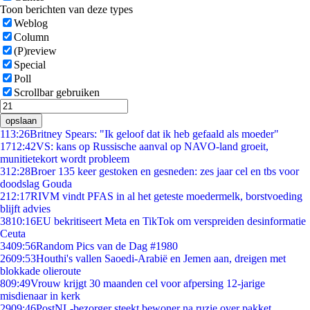
Toon berichten van deze types
Weblog
Column
(P)review
Special
Poll
Scrollbar gebruiken
opslaan
1
13:26
Britney Spears: "Ik geloof dat ik heb gefaald als moeder"
17
12:42
VS: kans op Russische aanval op NAVO-land groeit,
munitietekort wordt probleem
3
12:28
Broer 135 keer gestoken en gesneden: zes jaar cel en tbs voor
doodslag Gouda
2
12:17
RIVM vindt PFAS in al het geteste moedermelk, borstvoeding
blijft advies
38
10:16
EU bekritiseert Meta en TikTok om verspreiden desinformatie
Ceuta
34
09:56
Random Pics van de Dag #1980
26
09:53
Houthi's vallen Saoedi-Arabië en Jemen aan, dreigen met
blokkade olieroute
8
09:49
Vrouw krijgt 30 maanden cel voor afpersing 12-jarige
misdienaar in kerk
29
09:46
PostNL-bezorger steekt bewoner na ruzie over pakket