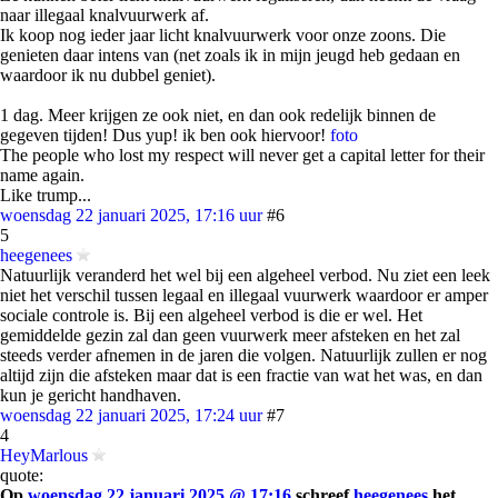
naar illegaal knalvuurwerk af.
Ik koop nog ieder jaar licht knalvuurwerk voor onze zoons. Die
genieten daar intens van (net zoals ik in mijn jeugd heb gedaan en
waardoor ik nu dubbel geniet).
1 dag. Meer krijgen ze ook niet, en dan ook redelijk binnen de
gegeven tijden! Dus yup! ik ben ook hiervoor!
foto
The people who lost my respect will never get a capital letter for their
name again.
Like trump...
woensdag 22 januari 2025, 17:16 uur
#6
5
heegenees
Natuurlijk veranderd het wel bij een algeheel verbod. Nu ziet een leek
niet het verschil tussen legaal en illegaal vuurwerk waardoor er amper
sociale controle is. Bij een algeheel verbod is die er wel. Het
gemiddelde gezin zal dan geen vuurwerk meer afsteken en het zal
steeds verder afnemen in de jaren die volgen. Natuurlijk zullen er nog
altijd zijn die afsteken maar dat is een fractie van wat het was, en dan
kun je gericht handhaven.
woensdag 22 januari 2025, 17:24 uur
#7
4
HeyMarlous
quote:
Op
woensdag 22 januari 2025 @ 17:16
schreef
heegenees
het