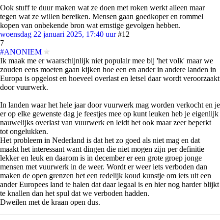
Ook stuff te duur maken wat ze doen met roken werkt alleen maar
tegen wat ze willen bereiken. Mensen gaan goedkoper en rommel
kopen van onbekende bron wat ernstige gevolgen hebben.
woensdag 22 januari 2025, 17:40 uur
#12
7
#ANONIEM
Ik maak me er waarschijnlijk niet populair mee bij 'het volk' maar we
zouden eens moeten gaan kijken hoe een en ander in andere landen in
Europa is opgelost en hoeveel overlast en letsel daar wordt veroorzaakt
door vuurwerk.
In landen waar het hele jaar door vuurwerk mag worden verkocht en je
er op elke gewenste dag je feestjes mee op kunt leuken heb je eigenlijk
nauwelijks overlast van vuurwerk en leidt het ook maar zeer beperkt
tot ongelukken.
Het probleem in Nederland is dat het zo goed als niet mag en dat
maakt het interessant want dingen die niet mogen zijn per definitie
lekker en leuk en daarom is in december er een grote groep jonge
mensen met vuurwerk in de weer. Wordt er weer iets verboden dan
maken de open grenzen het een redelijk koud kunstje om iets uit een
ander Europees land te halen dat daar legaal is en hier nog harder blijkt
te knallen dan het spul dat we verboden hadden.
Dweilen met de kraan open dus.
Nou zijn er gelukkig heel veel mensen in Nederland die de klok terug