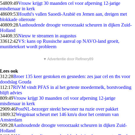
548
09:49
Vrouw krijgt 30 maanden cel voor afpersing 12-jarige
misdienaar in kerk
486
09:53
Houthi's vallen Saoedi-Arabië en Jemen aan, dreigen met
blokkade olieroute
408
09:28
Aanhoudende droogte veroorzaakt scheuren in dijken Zuid-
Holland
344
08:35
Nieuw te streamen in augustus
336
12:42
VS: kans op Russische aanval op NAVO-land groeit,
munitietekort wordt probleem
▼ Advertentie door Refinery89
Lees ook
3
12:28
Broer 135 keer gestoken en gesneden: zes jaar cel en tbs voor
doodslag Gouda
1
12:17
RIVM vindt PFAS in al het geteste moedermelk, borstvoeding
blijft advies
8
09:49
Vrouw krijgt 30 maanden cel voor afpersing 12-jarige
misdienaar in kerk
29
09:46
PostNL-bezorger steekt bewoner na ruzie over pakket
18
09:32
Wegpiraat scheurt met 146 km/u door het centrum van
Amsterdam
5
09:28
Aanhoudende droogte veroorzaakt scheuren in dijken Zuid-
Holland