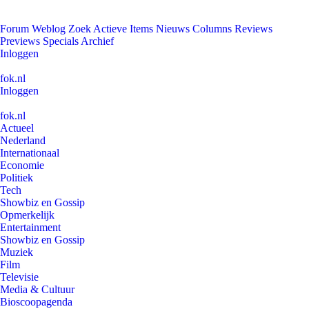
Forum
Weblog
Zoek
Actieve Items
Nieuws
Columns
Reviews
Previews
Specials
Archief
Inloggen
fok.nl
Inloggen
fok.nl
Actueel
Nederland
Internationaal
Economie
Politiek
Tech
Showbiz en Gossip
Opmerkelijk
Entertainment
Showbiz en Gossip
Muziek
Film
Televisie
Media & Cultuur
Bioscoopagenda