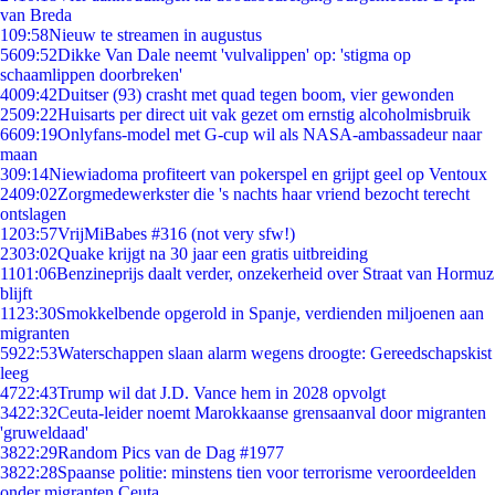
van Breda
1
09:58
Nieuw te streamen in augustus
56
09:52
Dikke Van Dale neemt 'vulvalippen' op: 'stigma op
schaamlippen doorbreken'
40
09:42
Duitser (93) crasht met quad tegen boom, vier gewonden
25
09:22
Huisarts per direct uit vak gezet om ernstig alcoholmisbruik
66
09:19
Onlyfans-model met G-cup wil als NASA-ambassadeur naar
maan
3
09:14
Niewiadoma profiteert van pokerspel en grijpt geel op Ventoux
24
09:02
Zorgmedewerkster die 's nachts haar vriend bezocht terecht
ontslagen
12
03:57
VrijMiBabes #316 (not very sfw!)
23
03:02
Quake krijgt na 30 jaar een gratis uitbreiding
11
01:06
Benzineprijs daalt verder, onzekerheid over Straat van Hormuz
blijft
11
23:30
Smokkelbende opgerold in Spanje, verdienden miljoenen aan
migranten
59
22:53
Waterschappen slaan alarm wegens droogte: Gereedschapskist
leeg
47
22:43
Trump wil dat J.D. Vance hem in 2028 opvolgt
34
22:32
Ceuta-leider noemt Marokkaanse grensaanval door migranten
'gruweldaad'
38
22:29
Random Pics van de Dag #1977
38
22:28
Spaanse politie: minstens tien voor terrorisme veroordeelden
onder migranten Ceuta