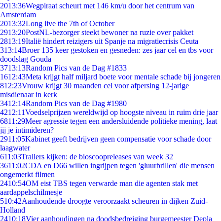
20
13:36
Wegpiraat scheurt met 146 km/u door het centrum van
Amsterdam
20
13:32
Long live the 7th of October
29
13:20
PostNL-bezorger steekt bewoner na ruzie over pakket
28
13:19
Italië hindert reizigers uit Spanje na migratiecrisis Ceuta
3
13:14
Broer 135 keer gestoken en gesneden: zes jaar cel en tbs voor
doodslag Gouda
37
13:13
Random Pics van de Dag #1833
16
12:43
Meta krijgt half miljard boete voor mentale schade bij jongeren
8
12:23
Vrouw krijgt 30 maanden cel voor afpersing 12-jarige
misdienaar in kerk
34
12:14
Random Pics van de Dag #1980
42
12:11
Voedselprijzen wereldwijd op hoogste niveau in ruim drie jaar
68
11:29
Meer agressie tegen een andersluidende politieke mening, laat
jij je intimideren?
29
11:05
Kabinet geeft bedrijven geen compensatie voor schade door
laagwater
6
11:03
Trailers kijken: de bioscoopreleases van week 32
36
11:02
CDA en D66 willen ingrijpen tegen 'gluurbrillen' die mensen
ongemerkt filmen
24
10:54
OM eist TBS tegen verwarde man die agenten stak met
aardappelschilmesje
5
10:42
Aanhoudende droogte veroorzaakt scheuren in dijken Zuid-
Holland
24
10:18
Vier aanhoudingen na doodsbedreiging burgemeester Depla