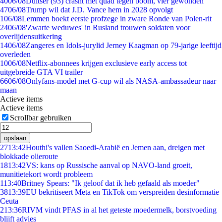
40
06/08
Duitser (93) crasht met quad tegen boom, vier gewonden
47
06/08
Trump wil dat J.D. Vance hem in 2028 opvolgt
1
06/08
Lemmen boekt eerste profzege in zware Ronde van Polen-rit
24
06/08
'Zwarte weduwes' in Rusland trouwen soldaten voor
overlijdensuitkering
14
06/08
Zangeres en Idols-jurylid Jerney Kaagman op 79-jarige leeftijd
overleden
10
06/08
Netflix-abonnees krijgen exclusieve early access tot
uitgebreide GTA VI trailer
66
06/08
Onlyfans-model met G-cup wil als NASA-ambassadeur naar
maan
Actieve items
Actieve items
Scrollbar gebruiken
opslaan
27
13:42
Houthi's vallen Saoedi-Arabië en Jemen aan, dreigen met
blokkade olieroute
18
13:42
VS: kans op Russische aanval op NAVO-land groeit,
munitietekort wordt probleem
1
13:40
Britney Spears: "Ik geloof dat ik heb gefaald als moeder"
38
13:39
EU bekritiseert Meta en TikTok om verspreiden desinformatie
Ceuta
2
13:36
RIVM vindt PFAS in al het geteste moedermelk, borstvoeding
blijft advies