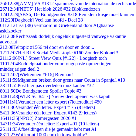
266
12:38
[AMV] VS #1312 spammers van de internationale rechtsorde
267
12:34
[NET5] Het blok 2026 #32 Blokkendozen
124
12:29
[SBS6] De Bondgenoten #318 Een klein kusje moet kunnen
1
12:29
[Dagboek] Veel aan hoofd - Deel 28
61
12:12
Lisa (38) vermoord in Griekenland door Afghaanse
asielzoeker
21
12:08
Rechtszaak dodelijk ongeluk uitgesteld vanwege vakantie
advocaat
2
12:08
Teltopic #1566 tel door en door en door....
121
12:07
Het RLS Social Media-topic #160 Zonder Kolonel!!
211
12:06
[NL] Street View Quiz [#122] - Loogisch toch
110
12:04
Roddelpraat onder vuur: ongepaste opmerkingen
minderjarigen deel 2
141
12:02
[Wielrennen #616] Brennan!
151
11:59
Migranten breken door grens naar Ceuta in Spanje,l #10
281
11:55
Post hier pas overleden muzikanten #32
80
11:50
De Bondgenoten Spoiler Topic #3
148
11:48
[WLR SC #417] Nieuw deel openen was kaputt
204
11:41
Verander een letter expert (7lettereditie) #50
19
11:36
Verander één letter. Expert # 75 (8 letters)
54
11:36
Verander één letter: Expert #143 (9 letters)
164
11:35
[NPO2] Zomergasten 2026 #1
147
11:34
Verander één letter: Expert #91 (10 letters)
251
11:33
Afbeeldingen die je gemaakt hebt met AI
83
11:23
Wat koopt 1000 euro in jouw hobby?