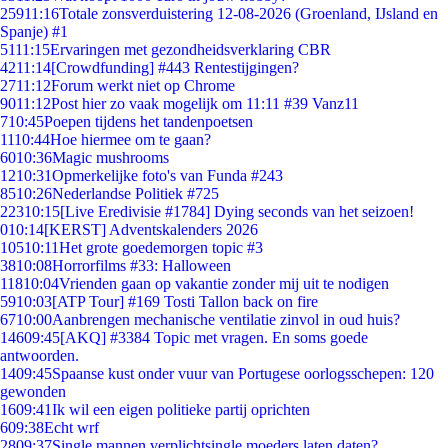
259
11:16
Totale zonsverduistering 12-08-2026 (Groenland, IJsland en
Spanje) #1
51
11:15
Ervaringen met gezondheidsverklaring CBR
42
11:14
[Crowdfunding] #443 Rentestijgingen?
27
11:12
Forum werkt niet op Chrome
90
11:12
Post hier zo vaak mogelijk om 11:11 #39 Vanz11
7
10:45
Poepen tijdens het tandenpoetsen
11
10:44
Hoe hiermee om te gaan?
60
10:36
Magic mushrooms
12
10:31
Opmerkelijke foto's van Funda #243
85
10:26
Nederlandse Politiek #725
223
10:15
[Live Eredivisie #1784] Dying seconds van het seizoen!
0
10:14
[KERST] Adventskalenders 2026
105
10:11
Het grote goedemorgen topic #3
38
10:08
Horrorfilms #33: Halloween
118
10:04
Vrienden gaan op vakantie zonder mij uit te nodigen
59
10:03
[ATP Tour] #169 Tosti Tallon back on fire
67
10:00
Aanbrengen mechanische ventilatie zinvol in oud huis?
146
09:45
[AKQ] #3384 Topic met vragen. En soms goede
antwoorden.
14
09:45
Spaanse kust onder vuur van Portugese oorlogsschepen: 120
gewonden
16
09:41
Ik wil een eigen politieke partij oprichten
6
09:38
Echt wrf
28
09:37
Single mannen verplichtsingle moeders laten daten?