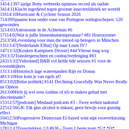
14
14:13
97-jarige Betty verbreekt opnieuw record als oudste
34
14:11
Klacht ingediend tegen grootste insectenfabriek ter wereld
116
14:10
Hurricane & Cyclone Season 2026
7
14:09
Spaanse kust onder vuur van Portugese oorlogsschepen: 120
gewonden
32
14:03
Astronomie in de Achtertuin #6
171
14:02
Wat is jullie binnenhuistemperatuur? #81 Horrorzomer
25
13:56
Levenslang voor man die inreed op betogers in München
131
13:47
[Nederlands Elftal] Op naar Louis IV?
147
13:32
[Keuken Kampioen Divisie] #44 Vitesse mag weg
29
13:32
Transfergeruchten en contractverlenging #83
243
13:31
[Videoland] B&B vol liefde 6de seizoen #1 voor de
vooruitkijkers
13
13:14
Historisch lage waterstanden Rijn en Donau
48
13:10
Hoe kom je van egels af?
85
13:02
[Britse politiek] #141 Declining Gracefully Was Never Really
an Option
26
13:00
Heb jij wel eens (online of irl) te maken gehad met
discriminatie?
153
12:57
[podcasts] Misdaad podcasts #3 - Twee weken taakstraf
225
12:56
GR: Elk glas alcohol is riskant, geen bewijs voor gunstig
effect
104
12:50
Progressieve Democraat El-Sayed wint nipt voorverkiezing
Michigan
178
12:42
Touwtrekken 2.0 #636 - Team 1 beste team *G* *O*