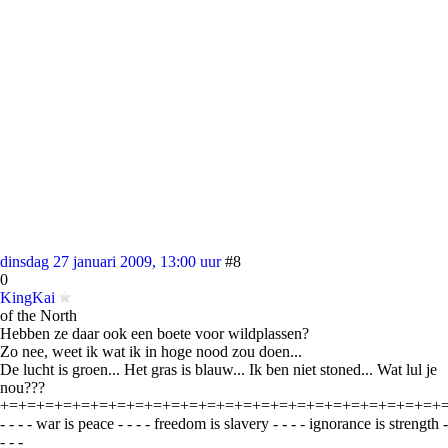
dinsdag 27 januari 2009, 13:00 uur
#8
0
KingKai
of the North
Hebben ze daar ook een boete voor wildplassen?
Zo nee, weet ik wat ik in hoge nood zou doen...
De lucht is groen... Het gras is blauw... Ik ben niet stoned... Wat lul je
nou???
+=+=+=+=+=+=+=+=+=+=+=+=+=+=+=+=+=+=+=+=+=+=+=+=+
- - - - war is peace - - - - freedom is slavery - - - - ignorance is strength -
- - -