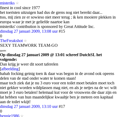
misteriks
finest in cool since 1977
het toeristen uitzuigen had dus de grens nog niet bereikt daar...
tsss, mij zien ze er sowieso niet meer terug ; ik ken mooiere plekken in
europa waar je met je geliefde naartoe kan
misteriks' contribution is sponsored by Great Attitude Inc.
dinsdag 27 januari 2009, 13:08 uur
#15
0
TheFreakshot
SEXY TEAMWORK TEAM-GO
quote:
Op dinsdag 27 januari 2009 @ 13:01 schreef DutchSL het
volgende:
Dan krijg je weer dit soort taferelen
[
afbeelding
]
hahah focking geinig toen ik daar was begon in de avond ook opeens
delen van de stad onder water te komen staan!
maar toch ziek dat je nu 3 euro voor een toilet moet betalen moet toch
niet gekker worden wildplassen mag niet, en als je netjes na de wc wilt
moet je 3 euro betalen! helemaal kut voor de vrouwens die daar zijn en
lat hebben van hun maandelijkse kwaaltje ben je meteen een kapitaal
aan de toilet wkijt!
dinsdag 27 januari 2009, 13:10 uur
#17
0
bennie1986