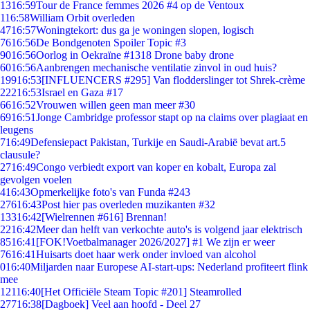
13
16:59
Tour de France femmes 2026 #4 op de Ventoux
1
16:58
William Orbit overleden
47
16:57
Woningtekort: dus ga je woningen slopen, logisch
76
16:56
De Bondgenoten Spoiler Topic #3
90
16:56
Oorlog in Oekraïne #1318 Drone baby drone
60
16:56
Aanbrengen mechanische ventilatie zinvol in oud huis?
199
16:53
[INFLUENCERS #295] Van flodderslinger tot Shrek-crème
222
16:53
Israel en Gaza #17
66
16:52
Vrouwen willen geen man meer #30
69
16:51
Jonge Cambridge professor stapt op na claims over plagiaat en
leugens
7
16:49
Defensiepact Pakistan, Turkije en Saudi-Arabië bevat art.5
clausule?
27
16:49
Congo verbiedt export van koper en kobalt, Europa zal
gevolgen voelen
4
16:43
Opmerkelijke foto's van Funda #243
276
16:43
Post hier pas overleden muzikanten #32
133
16:42
[Wielrennen #616] Brennan!
22
16:42
Meer dan helft van verkochte auto's is volgend jaar elektrisch
85
16:41
[FOK!Voetbalmanager 2026/2027] #1 We zijn er weer
76
16:41
Huisarts doet haar werk onder invloed van alcohol
0
16:40
Miljarden naar Europese AI-start-ups: Nederland profiteert flink
mee
121
16:40
[Het Officiële Steam Topic #201] Steamrolled
277
16:38
[Dagboek] Veel aan hoofd - Deel 27