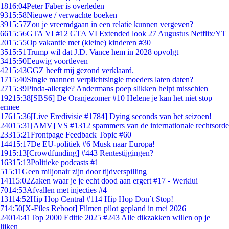
18
16:04
Peter Faber is overleden
93
15:58
Nieuwe / verwachte boeken
39
15:57
Zou je vreemdgaan in een relatie kunnen vergeven?
66
15:56
GTA VI #12 GTA VI Extended look 27 Augustus Netflix/YT
20
15:55
Op vakantie met (kleine) kinderen #30
35
15:51
Trump wil dat J.D. Vance hem in 2028 opvolgt
34
15:50
Eeuwig voortleven
42
15:43
GGZ heeft mij gezond verklaard.
17
15:40
Single mannen verplichtsingle moeders laten daten?
27
15:39
Pinda-allergie? Andermans poep slikken helpt misschien
192
15:38
[SBS6] De Oranjezomer #10 Helene je kan het niet stop
ermee
176
15:36
[Live Eredivisie #1784] Dying seconds van het seizoen!
240
15:31
[AMV] VS #1312 spammers van de internationale rechtsorde
233
15:21
Frontpage Feedback Topic #60
144
15:17
De EU-politiek #6 Musk naar Europa!
19
15:13
[Crowdfunding] #443 Rentestijgingen?
163
15:13
Politieke podcasts #1
5
15:11
Geen miljonair zijn door tijdverspilling
141
15:02
Zaken waar je je echt dood aan ergert #17 - Werklui
70
14:53
Afvallen met injecties #4
131
14:52
Hip Hop Central #114 Hip Hop Don´t Stop!
7
14:50
[X-Files Reboot] Filmen pilot gepland in mei 2026
240
14:41
Top 2000 Editie 2025 #243 Alle dikzakken willen op je
lijken