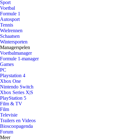
Sport
Voetbal
Formule 1
Autosport
Tennis
Wielrennen
Schaatsen
Wintersporten
Managerspelen
Voetbalmanager
Formule 1-manager
Games
PC
Playstation 4
Xbox One
Nintendo Switch
Xbox Series X|S
PlayStation 5
Film & TV
Film
Televisie
Trailers en Videos
Bioscoopagenda
Forum
Meer