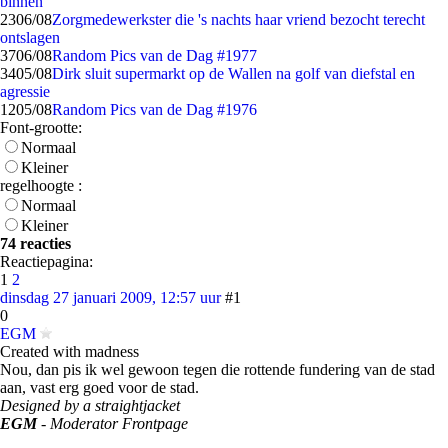
binnen
23
06/08
Zorgmedewerkster die 's nachts haar vriend bezocht terecht
ontslagen
37
06/08
Random Pics van de Dag #1977
34
05/08
Dirk sluit supermarkt op de Wallen na golf van diefstal en
agressie
12
05/08
Random Pics van de Dag #1976
Font-grootte:
Normaal
Kleiner
regelhoogte :
Normaal
Kleiner
74 reacties
Reactiepagina:
1
2
dinsdag 27 januari 2009, 12:57 uur
#1
0
EGM
Created with madness
Nou, dan pis ik wel gewoon tegen die rottende fundering van de stad
aan, vast erg goed voor de stad.
Designed by a straightjacket
EGM
- Moderator Frontpage