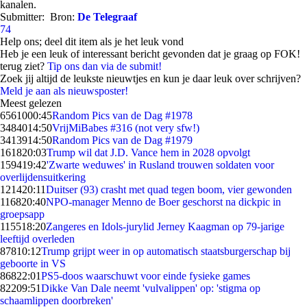
kanalen.
Submitter:
Bron:
De Telegraaf
74
Help ons; deel dit item als je het leuk vond
Heb je een leuk of interessant bericht gevonden dat je graag op FOK!
terug ziet?
Tip ons dan via de submit!
Zoek jij altijd de leukste nieuwtjes en kun je daar leuk over schrijven?
Meld je aan als nieuwsposter!
Meest gelezen
65610
00:45
Random Pics van de Dag #1978
34840
14:50
VrijMiBabes #316 (not very sfw!)
34139
14:50
Random Pics van de Dag #1979
1618
20:03
Trump wil dat J.D. Vance hem in 2028 opvolgt
1594
19:42
'Zwarte weduwes' in Rusland trouwen soldaten voor
overlijdensuitkering
1214
20:11
Duitser (93) crasht met quad tegen boom, vier gewonden
1168
20:40
NPO-manager Menno de Boer geschorst na dickpic in
groepsapp
1155
18:20
Zangeres en Idols-jurylid Jerney Kaagman op 79-jarige
leeftijd overleden
878
10:12
Trump grijpt weer in op automatisch staatsburgerschap bij
geboorte in VS
868
22:01
PS5-doos waarschuwt voor einde fysieke games
822
09:51
Dikke Van Dale neemt 'vulvalippen' op: 'stigma op
schaamlippen doorbreken'