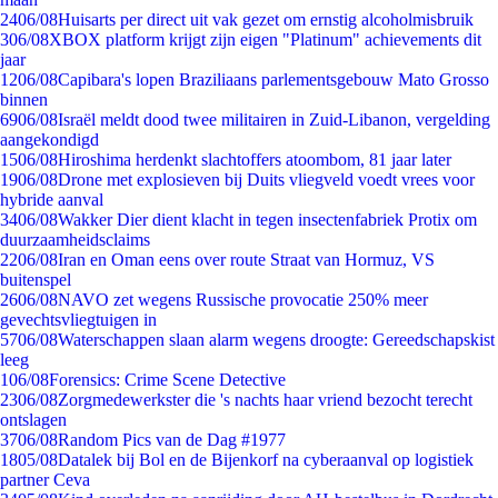
24
06/08
Huisarts per direct uit vak gezet om ernstig alcoholmisbruik
3
06/08
XBOX platform krijgt zijn eigen "Platinum" achievements dit
jaar
12
06/08
Capibara's lopen Braziliaans parlementsgebouw Mato Grosso
binnen
69
06/08
Israël meldt dood twee militairen in Zuid-Libanon, vergelding
aangekondigd
15
06/08
Hiroshima herdenkt slachtoffers atoombom, 81 jaar later
19
06/08
Drone met explosieven bij Duits vliegveld voedt vrees voor
hybride aanval
34
06/08
Wakker Dier dient klacht in tegen insectenfabriek Protix om
duurzaamheidsclaims
22
06/08
Iran en Oman eens over route Straat van Hormuz, VS
buitenspel
26
06/08
NAVO zet wegens Russische provocatie 250% meer
gevechtsvliegtuigen in
57
06/08
Waterschappen slaan alarm wegens droogte: Gereedschapskist
leeg
1
06/08
Forensics: Crime Scene Detective
23
06/08
Zorgmedewerkster die 's nachts haar vriend bezocht terecht
ontslagen
37
06/08
Random Pics van de Dag #1977
18
05/08
Datalek bij Bol en de Bijenkorf na cyberaanval op logistiek
partner Ceva