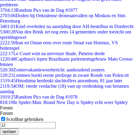
probleem
37
04:13
Random Pics van de Dag #1977
27
03:06
Doden bij Oekraïense droneaanvallen op Moskou en Sint-
Petersburg
34
01:01
Kind overleden na aanrijding door AH-bestelbus in Dordrecht
53
00:28
Van den Brink zet nog eens 14 gemeenten onder toezicht om
spreidingswet
22
22:50
Iran en Oman eens over route Straat van Hormuz, VS
buitenspel
2
22:17
Le Court wint na nerveuze finale, Pieterse derde
12
20:48
Capibara's lopen Braziliaans parlementsgebouw Mato Grosso
binnen
5
20:30
Zomervakantieweerbericht: aanhoudend zomers
1
20:21
Lemmen boekt eerste profzege in zware Ronde van Polen-rit
15
19:45
Hiroshima herdenkt slachtoffers atoombom, 81 jaar later
21
19:34
OM: vierde verdachte (18) vast op verdenking van beramen
aanslag
19
19:25
Random Pics van de Dag #1978
8
18:19
In Spider-Man: Brand New Day is Spidey echt weer Spidey
Forum
Forum
Scrollbar gebruiken
opslaan