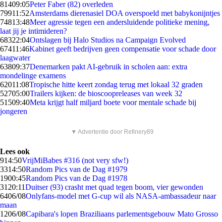
814
09:05
Peter Faber (82) overleden
799
11:52
Amsterdams dierenasiel DOA overspoeld met babykonijntjes
748
13:48
Meer agressie tegen een andersluidende politieke mening,
laat jij je intimideren?
683
22:04
Ontslagen bij Halo Studios na Campaign Evolved
674
11:46
Kabinet geeft bedrijven geen compensatie voor schade door
laagwater
638
09:37
Denemarken pakt AI-gebruik in scholen aan: extra
mondelinge examens
620
11:08
Tropische hitte keert zondag terug met lokaal 32 graden
527
05:00
Trailers kijken: de bioscoopreleases van week 32
515
09:40
Meta krijgt half miljard boete voor mentale schade bij
jongeren
▼ Advertentie door Refinery89
Lees ook
9
14:50
VrijMiBabes #316 (not very sfw!)
33
14:50
Random Pics van de Dag #1979
19
00:45
Random Pics van de Dag #1978
31
20:11
Duitser (93) crasht met quad tegen boom, vier gewonden
64
06/08
Onlyfans-model met G-cup wil als NASA-ambassadeur naar
maan
12
06/08
Capibara's lopen Braziliaans parlementsgebouw Mato Grosso