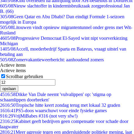
34
05/08
Kind overleden na aanrijding door AH-bestelbus in Dordrecht
6
05/08
Nieuw slachtoffer in kindermisbruikzaak zorgprofessional Jan
B. (66)
3
05/08
Geen Qatar en Abu Dhabi? Dan eindigt Formule 1-seizoen
mogelijk in Europa
5
05/08
Litouwen vindt opnieuw migrantentunnel onder grens met Wit-
Rusland
46
05/08
Progressieve Democraat El-Sayed wint nipt voorverkiezing
Michigan
14
05/08
Accell, moederbedrijf Sparta en Batavus, vraagt uitstel van
betaling aan
5
05/08
Zomervakantieweerbericht: aanhoudend zomers
Actieve items
Actieve items
Scrollbar gebruiken
opslaan
45
16:58
Dikke Van Dale neemt 'vulvalippen' op: 'stigma op
schaamlippen doorbreken'
26
16:50
Tropische hitte keert zondag terug met lokaal 32 graden
16
16:41
PS5-doos waarschuwt voor einde fysieke games
9
16:29
VrijMiBabes #316 (not very sfw!)
23
16:25
Kabinet geeft bedrijven geen compensatie voor schade door
laagwater
28
16:21
Meer agressie tegen een andersluidende politieke mening, laat