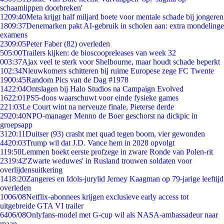
schaamlippen doorbreken'
12
09:40
Meta krijgt half miljard boete voor mentale schade bij jongeren
18
09:37
Denemarken pakt AI-gebruik in scholen aan: extra mondelinge
examens
23
09:05
Peter Faber (82) overleden
5
05:00
Trailers kijken: de bioscoopreleases van week 32
0
03:37
Ajax veel te sterk voor Shelbourne, maar houdt schade beperkt
1
02:34
Nieuwkomers schitteren bij ruime Europese zege FC Twente
19
00:45
Random Pics van de Dag #1978
14
22:04
Ontslagen bij Halo Studios na Campaign Evolved
16
22:01
PS5-doos waarschuwt voor einde fysieke games
2
21:03
Le Court wint na nerveuze finale, Pieterse derde
29
20:40
NPO-manager Menno de Boer geschorst na dickpic in
groepsapp
31
20:11
Duitser (93) crasht met quad tegen boom, vier gewonden
44
20:03
Trump wil dat J.D. Vance hem in 2028 opvolgt
1
19:50
Lemmen boekt eerste profzege in zware Ronde van Polen-rit
23
19:42
'Zwarte weduwes' in Rusland trouwen soldaten voor
overlijdensuitkering
14
18:20
Zangeres en Idols-jurylid Jerney Kaagman op 79-jarige leeftijd
overleden
10
06/08
Netflix-abonnees krijgen exclusieve early access tot
uitgebreide GTA VI trailer
64
06/08
Onlyfans-model met G-cup wil als NASA-ambassadeur naar
maan