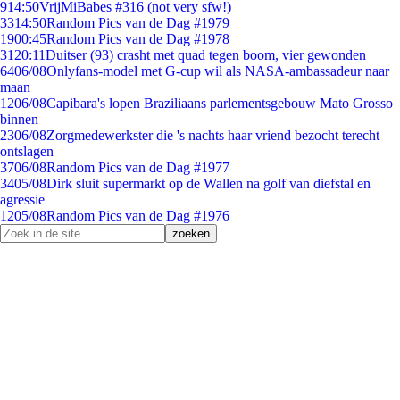
9
14:50
VrijMiBabes #316 (not very sfw!)
33
14:50
Random Pics van de Dag #1979
19
00:45
Random Pics van de Dag #1978
31
20:11
Duitser (93) crasht met quad tegen boom, vier gewonden
64
06/08
Onlyfans-model met G-cup wil als NASA-ambassadeur naar
maan
12
06/08
Capibara's lopen Braziliaans parlementsgebouw Mato Grosso
binnen
23
06/08
Zorgmedewerkster die 's nachts haar vriend bezocht terecht
ontslagen
37
06/08
Random Pics van de Dag #1977
34
05/08
Dirk sluit supermarkt op de Wallen na golf van diefstal en
agressie
12
05/08
Random Pics van de Dag #1976