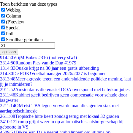
Toon berichten van deze types
Weblog
Column
(P)review
Special
Poll
Scrollbar gebruiken
opslaan
9
14:50
VrijMiBabes #316 (not very sfw!)
33
14:50
Random Pics van de Dag #1979
13
14:33
Quake krijgt na 30 jaar een gratis uitbreiding
2
14:30
De FOK!Voetbalmanager 2026/2027 is begonnen
28
13:48
Meer agressie tegen een andersluidende politieke mening, laat
jij je intimideren?
29
11:52
Amsterdams dierenasiel DOA overspoeld met babykonijntjes
23
11:46
Kabinet geeft bedrijven geen compensatie voor schade door
laagwater
22
11:14
OM eist TBS tegen verwarde man die agenten stak met
aardappelschilmesje
26
11:08
Tropische hitte keert zondag terug met lokaal 32 graden
24
10:12
Trump grijpt weer in op automatisch staatsburgerschap bij
geboorte in VS
45
09:51
Dikke Van Dale neemt 'vulvalippen' op: 'stigma op