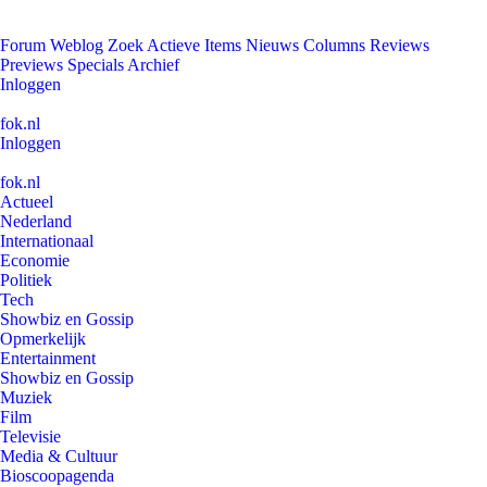
Forum
Weblog
Zoek
Actieve Items
Nieuws
Columns
Reviews
Previews
Specials
Archief
Inloggen
fok.nl
Inloggen
fok.nl
Actueel
Nederland
Internationaal
Economie
Politiek
Tech
Showbiz en Gossip
Opmerkelijk
Entertainment
Showbiz en Gossip
Muziek
Film
Televisie
Media & Cultuur
Bioscoopagenda