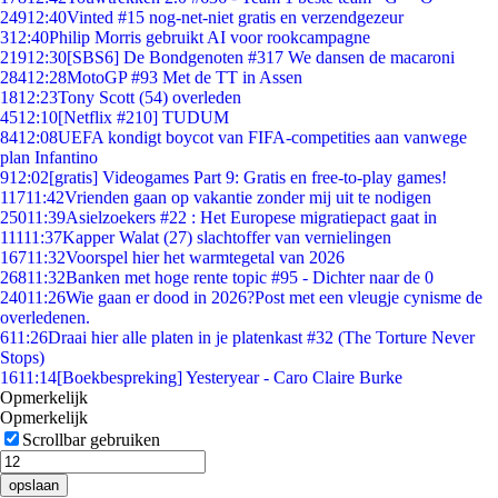
249
12:40
Vinted #15 nog-net-niet gratis en verzendgezeur
3
12:40
Philip Morris gebruikt AI voor rookcampagne
219
12:30
[SBS6] De Bondgenoten #317 We dansen de macaroni
284
12:28
MotoGP #93 Met de TT in Assen
18
12:23
Tony Scott (54) overleden
45
12:10
[Netflix #210] TUDUM
84
12:08
UEFA kondigt boycot van FIFA-competities aan vanwege
plan Infantino
9
12:02
[gratis] Videogames Part 9: Gratis en free-to-play games!
117
11:42
Vrienden gaan op vakantie zonder mij uit te nodigen
250
11:39
Asielzoekers #22 : Het Europese migratiepact gaat in
111
11:37
Kapper Walat (27) slachtoffer van vernielingen
167
11:32
Voorspel hier het warmtegetal van 2026
268
11:32
Banken met hoge rente topic #95 - Dichter naar de 0
240
11:26
Wie gaan er dood in 2026?Post met een vleugje cynisme de
overledenen.
6
11:26
Draai hier alle platen in je platenkast #32 (The Torture Never
Stops)
16
11:14
[Boekbespreking] Yesteryear - Caro Claire Burke
Opmerkelijk
Opmerkelijk
Scrollbar gebruiken
opslaan