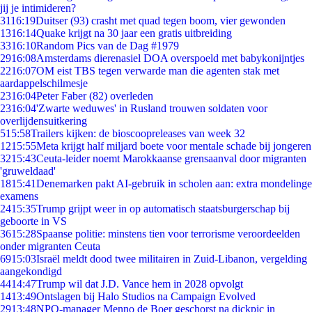
jij je intimideren?
31
16:19
Duitser (93) crasht met quad tegen boom, vier gewonden
13
16:14
Quake krijgt na 30 jaar een gratis uitbreiding
33
16:10
Random Pics van de Dag #1979
29
16:08
Amsterdams dierenasiel DOA overspoeld met babykonijntjes
22
16:07
OM eist TBS tegen verwarde man die agenten stak met
aardappelschilmesje
23
16:04
Peter Faber (82) overleden
23
16:04
'Zwarte weduwes' in Rusland trouwen soldaten voor
overlijdensuitkering
5
15:58
Trailers kijken: de bioscoopreleases van week 32
12
15:55
Meta krijgt half miljard boete voor mentale schade bij jongeren
32
15:43
Ceuta-leider noemt Marokkaanse grensaanval door migranten
'gruweldaad'
18
15:41
Denemarken pakt AI-gebruik in scholen aan: extra mondelinge
examens
24
15:35
Trump grijpt weer in op automatisch staatsburgerschap bij
geboorte in VS
36
15:28
Spaanse politie: minstens tien voor terrorisme veroordeelden
onder migranten Ceuta
69
15:03
Israël meldt dood twee militairen in Zuid-Libanon, vergelding
aangekondigd
44
14:47
Trump wil dat J.D. Vance hem in 2028 opvolgt
14
13:49
Ontslagen bij Halo Studios na Campaign Evolved
29
13:48
NPO-manager Menno de Boer geschorst na dickpic in