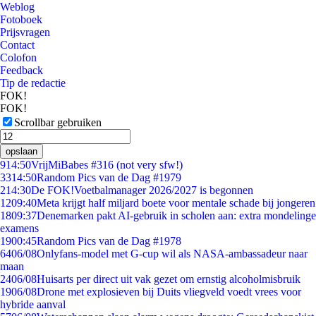
Weblog
Fotoboek
Prijsvragen
Contact
Colofon
Feedback
Tip de redactie
FOK!
FOK!
Scrollbar gebruiken
opslaan
9
14:50
VrijMiBabes #316 (not very sfw!)
33
14:50
Random Pics van de Dag #1979
2
14:30
De FOK!Voetbalmanager 2026/2027 is begonnen
12
09:40
Meta krijgt half miljard boete voor mentale schade bij jongeren
18
09:37
Denemarken pakt AI-gebruik in scholen aan: extra mondelinge
examens
19
00:45
Random Pics van de Dag #1978
64
06/08
Onlyfans-model met G-cup wil als NASA-ambassadeur naar
maan
24
06/08
Huisarts per direct uit vak gezet om ernstig alcoholmisbruik
19
06/08
Drone met explosieven bij Duits vliegveld voedt vrees voor
hybride aanval