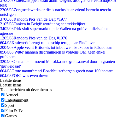
57
06/08
Waterschappen slaan alarm wegens droogte: Gereedschapskist
leeg
23
06/08
Zorgmedewerkster die 's nachts haar vriend bezocht terecht
ontslagen
37
06/08
Random Pics van de Dag #1977
21
05/08
Tanken in België wordt nóg aantrekkelijker
34
05/08
Dirk sluit supermarkt op de Wallen na golf van diefstal en
agressie
12
05/08
Random Pics van de Dag #1976
6
04/08
Kraftwerk brengt ruimteschip terug naar Eindhoven
20
04/08
Apple vecht Britse eis tot inbouwen backdoor in iCloud aan
85
04/08
'Witte' mannen discrimineren is volgens OM geen enkel
probleem
32
04/08
Ceuta-leider noemt Marokkaanse grensaanval door migranten
'gruweldaad'
6
04/08
Grote natuurbrand Boschhuizerbergen groeit naar 100 hectare
6
04/08
FOK! was even down
Laatste items
Laatste items
Toon berichten uit deze thema's
Actueel
Entertainment
Sport
Film & Tv
Games