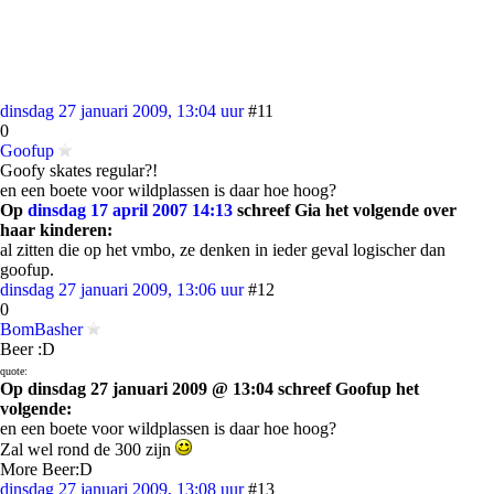
dinsdag 27 januari 2009, 13:04 uur
#11
0
Goofup
Goofy skates regular?!
en een boete voor wildplassen is daar hoe hoog?
Op
dinsdag 17 april 2007 14:13
schreef Gia het volgende over
haar kinderen:
al zitten die op het vmbo, ze denken in ieder geval logischer dan
goofup.
dinsdag 27 januari 2009, 13:06 uur
#12
0
BomBasher
Beer :D
quote:
Op dinsdag 27 januari 2009 @ 13:04 schreef Goofup het
volgende:
en een boete voor wildplassen is daar hoe hoog?
Zal wel rond de 300 zijn
More Beer:D
dinsdag 27 januari 2009, 13:08 uur
#13