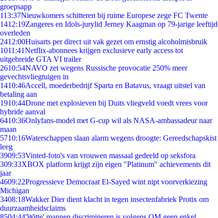
groepsapp
1
13:37
Nieuwkomers schitteren bij ruime Europese zege FC Twente
14
12:19
Zangeres en Idols-jurylid Jerney Kaagman op 79-jarige leeftijd
overleden
24
12:00
Huisarts per direct uit vak gezet om ernstig alcoholmisbruik
10
11:41
Netflix-abonnees krijgen exclusieve early access tot
uitgebreide GTA VI trailer
26
10:54
NAVO zet wegens Russische provocatie 250% meer
gevechtsvliegtuigen in
14
10:46
Accell, moederbedrijf Sparta en Batavus, vraagt uitstel van
betaling aan
19
10:44
Drone met explosieven bij Duits vliegveld voedt vrees voor
hybride aanval
64
10:36
Onlyfans-model met G-cup wil als NASA-ambassadeur naar
maan
57
10:16
Waterschappen slaan alarm wegens droogte: Gereedschapskist
leeg
39
09:53
Vinted-foto's van vrouwen massaal gedeeld op seksfora
3
09:33
XBOX platform krijgt zijn eigen "Platinum" achievements dit
jaar
46
09:22
Progressieve Democraat El-Sayed wint nipt voorverkiezing
Michigan
34
08:18
Wakker Dier dient klacht in tegen insectenfabriek Protix om
duurzaamheidsclaims
85
04:44
'Witte' mannen discrimineren is volgens OM geen enkel