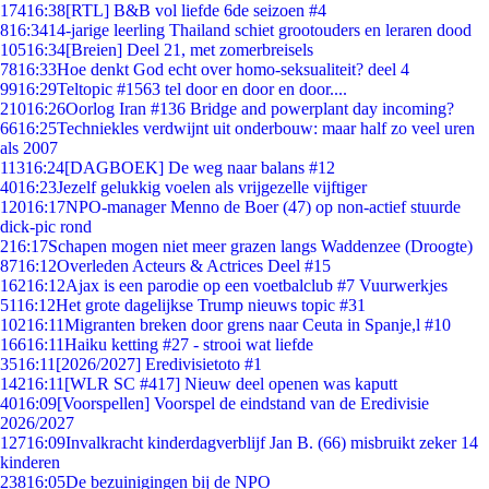
174
16:38
[RTL] B&B vol liefde 6de seizoen #4
8
16:34
14-jarige leerling Thailand schiet grootouders en leraren dood
105
16:34
[Breien] Deel 21, met zomerbreisels
78
16:33
Hoe denkt God echt over homo-seksualiteit? deel 4
99
16:29
Teltopic #1563 tel door en door en door....
210
16:26
Oorlog Iran #136 Bridge and powerplant day incoming?
66
16:25
Techniekles verdwijnt uit onderbouw: maar half zo veel uren
als 2007
113
16:24
[DAGBOEK] De weg naar balans #12
40
16:23
Jezelf gelukkig voelen als vrijgezelle vijftiger
120
16:17
NPO-manager Menno de Boer (47) op non-actief stuurde
dick-pic rond
2
16:17
Schapen mogen niet meer grazen langs Waddenzee (Droogte)
87
16:12
Overleden Acteurs & Actrices Deel #15
162
16:12
Ajax is een parodie op een voetbalclub #7 Vuurwerkjes
51
16:12
Het grote dagelijkse Trump nieuws topic #31
102
16:11
Migranten breken door grens naar Ceuta in Spanje,l #10
166
16:11
Haiku ketting #27 - strooi wat liefde
35
16:11
[2026/2027] Eredivisietoto #1
142
16:11
[WLR SC #417] Nieuw deel openen was kaputt
40
16:09
[Voorspellen] Voorspel de eindstand van de Eredivisie
2026/2027
127
16:09
Invalkracht kinderdagverblijf Jan B. (66) misbruikt zeker 14
kinderen
238
16:05
De bezuinigingen bij de NPO