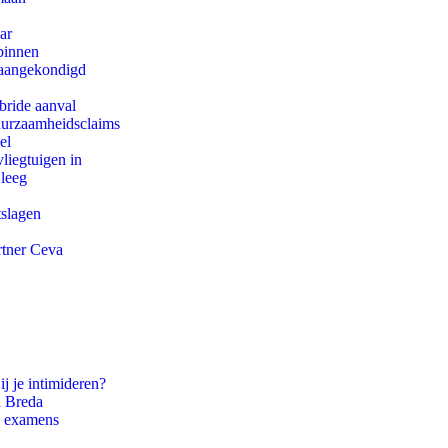
ar
binnen
g aangekondigd
bride aanval
duurzaamheidsclaims
el
iegtuigen in
 leeg
tslagen
rtner Ceva
ij je intimideren?
n Breda
e examens