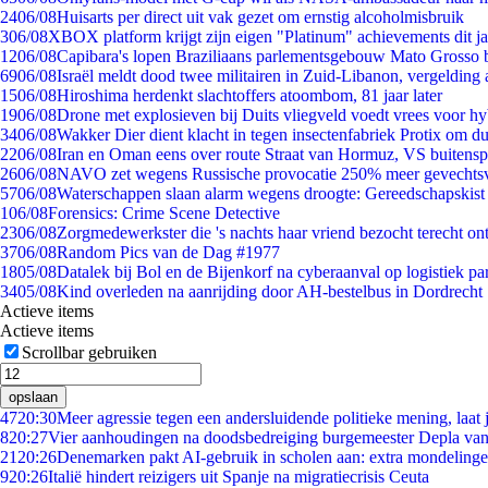
24
06/08
Huisarts per direct uit vak gezet om ernstig alcoholmisbruik
3
06/08
XBOX platform krijgt zijn eigen "Platinum" achievements dit ja
12
06/08
Capibara's lopen Braziliaans parlementsgebouw Mato Grosso 
69
06/08
Israël meldt dood twee militairen in Zuid-Libanon, vergeldin
15
06/08
Hiroshima herdenkt slachtoffers atoombom, 81 jaar later
19
06/08
Drone met explosieven bij Duits vliegveld voedt vrees voor hy
34
06/08
Wakker Dier dient klacht in tegen insectenfabriek Protix om 
22
06/08
Iran en Oman eens over route Straat van Hormuz, VS buitensp
26
06/08
NAVO zet wegens Russische provocatie 250% meer gevechtsvl
57
06/08
Waterschappen slaan alarm wegens droogte: Gereedschapskist
1
06/08
Forensics: Crime Scene Detective
23
06/08
Zorgmedewerkster die 's nachts haar vriend bezocht terecht on
37
06/08
Random Pics van de Dag #1977
18
05/08
Datalek bij Bol en de Bijenkorf na cyberaanval op logistiek pa
34
05/08
Kind overleden na aanrijding door AH-bestelbus in Dordrecht
Actieve items
Actieve items
Scrollbar gebruiken
opslaan
47
20:30
Meer agressie tegen een andersluidende politieke mening, laat j
8
20:27
Vier aanhoudingen na doodsbedreiging burgemeester Depla va
21
20:26
Denemarken pakt AI-gebruik in scholen aan: extra mondeling
9
20:26
Italië hindert reizigers uit Spanje na migratiecrisis Ceuta