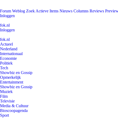
Forum
Weblog
Zoek
Actieve Items
Nieuws
Columns
Reviews
Previe
Inloggen
fok.nl
Inloggen
fok.nl
Actueel
Nederland
Internationaal
Economie
Politiek
Tech
Showbiz en Gossip
Opmerkelijk
Entertainment
Showbiz en Gossip
Muziek
Film
Televisie
Media & Cultuur
Bioscoopagenda
Sport