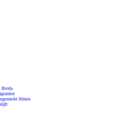
n Breda
igranten
ongemerkt filmen
ijft