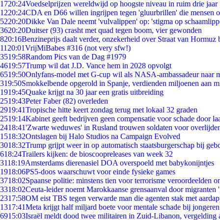
17
20:24
Voedselprijzen wereldwijd op hoogste niveau in ruim drie jaar
12
20:24
CDA en D66 willen ingrijpen tegen 'gluurbrillen' die mensen 
52
20:20
Dikke Van Dale neemt 'vulvalippen' op: 'stigma op schaamlip
36
20:20
Duitser (93) crasht met quad tegen boom, vier gewonden
8
20:16
Benzineprijs daalt verder, onzekerheid over Straat van Hormuz bl
11
20:01
VrijMiBabes #316 (not very sfw!)
35
19:58
Random Pics van de Dag #1979
46
19:57
Trump wil dat J.D. Vance hem in 2028 opvolgt
65
19:50
Onlyfans-model met G-cup wil als NASA-ambassadeur naar 
3
19:50
Smokkelbende opgerold in Spanje, verdienden miljoenen aan m
19
19:45
Quake krijgt na 30 jaar een gratis uitbreiding
25
19:43
Peter Faber (82) overleden
29
19:41
Tropische hitte keert zondag terug met lokaal 32 graden
25
19:14
Kabinet geeft bedrijven geen compensatie voor schade door la
24
18:41
'Zwarte weduwes' in Rusland trouwen soldaten voor overlijden
15
18:32
Ontslagen bij Halo Studios na Campaign Evolved
30
18:32
Trump grijpt weer in op automatisch staatsburgerschap bij geb
6
18:24
Trailers kijken: de bioscoopreleases van week 32
31
18:19
Amsterdams dierenasiel DOA overspoeld met babykonijntjes
19
18:06
PS5-doos waarschuwt voor einde fysieke games
37
18:02
Spaanse politie: minstens tien voor terrorisme veroordeelden 
33
18:02
Ceuta-leider noemt Marokkaanse grensaanval door migranten 
23
17:58
OM eist TBS tegen verwarde man die agenten stak met aardap
13
17:41
Meta krijgt half miljard boete voor mentale schade bij jongeren
69
15:03
Israël meldt dood twee militairen in Zuid-Libanon, vergeldin