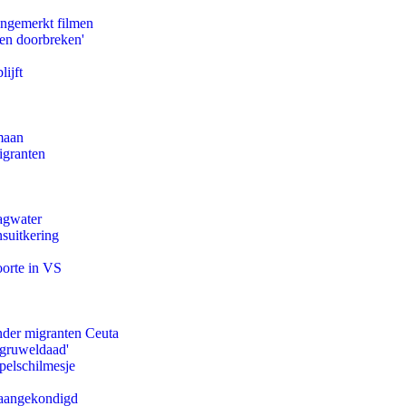
ongemerkt filmen
pen doorbreken'
ijft
maan
igranten
agwater
suitkering
oorte in VS
onder migranten Ceuta
'gruweldaad'
pelschilmesje
g aangekondigd