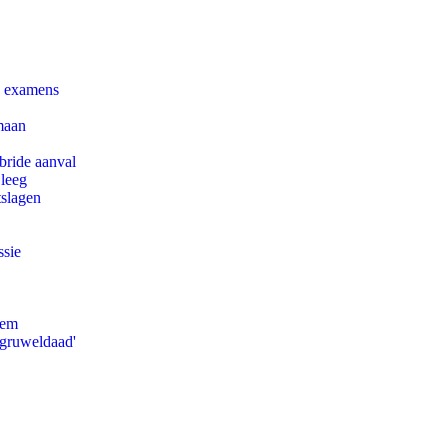
e examens
maan
bride aanval
 leeg
tslagen
ssie
eem
'gruweldaad'