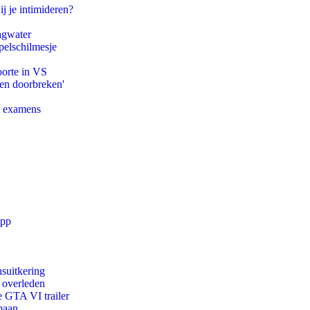
ij je intimideren?
agwater
pelschilmesje
oorte in VS
pen doorbreken'
e examens
app
suitkering
d overleden
e GTA VI trailer
maan