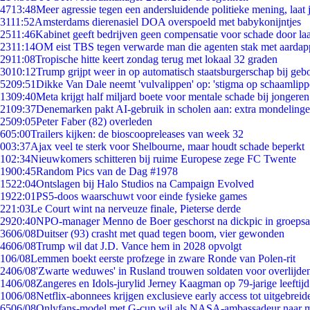
47
13:48
Meer agressie tegen een andersluidende politieke mening, laat j
31
11:52
Amsterdams dierenasiel DOA overspoeld met babykonijntjes
25
11:46
Kabinet geeft bedrijven geen compensatie voor schade door la
23
11:14
OM eist TBS tegen verwarde man die agenten stak met aardap
29
11:08
Tropische hitte keert zondag terug met lokaal 32 graden
30
10:12
Trump grijpt weer in op automatisch staatsburgerschap bij geb
52
09:51
Dikke Van Dale neemt 'vulvalippen' op: 'stigma op schaamlip
13
09:40
Meta krijgt half miljard boete voor mentale schade bij jongeren
21
09:37
Denemarken pakt AI-gebruik in scholen aan: extra mondeling
25
09:05
Peter Faber (82) overleden
6
05:00
Trailers kijken: de bioscoopreleases van week 32
0
03:37
Ajax veel te sterk voor Shelbourne, maar houdt schade beperkt
1
02:34
Nieuwkomers schitteren bij ruime Europese zege FC Twente
19
00:45
Random Pics van de Dag #1978
15
22:04
Ontslagen bij Halo Studios na Campaign Evolved
19
22:01
PS5-doos waarschuwt voor einde fysieke games
2
21:03
Le Court wint na nerveuze finale, Pieterse derde
29
20:40
NPO-manager Menno de Boer geschorst na dickpic in groeps
36
06/08
Duitser (93) crasht met quad tegen boom, vier gewonden
46
06/08
Trump wil dat J.D. Vance hem in 2028 opvolgt
1
06/08
Lemmen boekt eerste profzege in zware Ronde van Polen-rit
24
06/08
'Zwarte weduwes' in Rusland trouwen soldaten voor overlijden
14
06/08
Zangeres en Idols-jurylid Jerney Kaagman op 79-jarige leeftij
10
06/08
Netflix-abonnees krijgen exclusieve early access tot uitgebreid
65
06/08
Onlyfans-model met G-cup wil als NASA-ambassadeur naar 