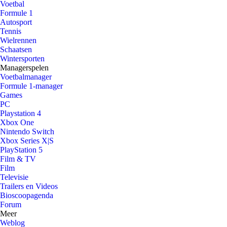
Voetbal
Formule 1
Autosport
Tennis
Wielrennen
Schaatsen
Wintersporten
Managerspelen
Voetbalmanager
Formule 1-manager
Games
PC
Playstation 4
Xbox One
Nintendo Switch
Xbox Series X|S
PlayStation 5
Film & TV
Film
Televisie
Trailers en Videos
Bioscoopagenda
Forum
Meer
Weblog