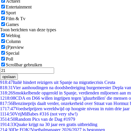
Actueel
Entertainment
Sport
Film & Tv
Games
Toon berichten van deze types
Weblog
Column
(P)review
Special
Poll
Scrollbar gebruiken
opslaan
9
18:47
Italië hindert reizigers uit Spanje na migratiecrisis Ceuta
8
18:31
Vier aanhoudingen na doodsbedreiging burgemeester Depla va
3
18:26
Smokkelbende opgerold in Spanje, verdienden miljoenen aan m
12
18:08
CDA en D66 willen ingrijpen tegen 'gluurbrillen' die mensen 
8
17:56
Benzineprijs daalt verder, onzekerheid over Straat van Hormuz bl
17
17:47
Voedselprijzen wereldwijd op hoogste niveau in ruim drie jaar
11
14:50
VrijMiBabes #316 (not very sfw!)
35
14:50
Random Pics van de Dag #1979
19
14:33
Quake krijgt na 30 jaar een gratis uitbreiding
2
14:30
De FOK!Voetbalmanager 2026/2027 is begonnen