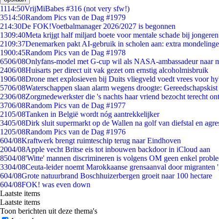
11
14:50
VrijMiBabes #316 (not very sfw!)
35
14:50
Random Pics van de Dag #1979
2
14:30
De FOK!Voetbalmanager 2026/2027 is begonnen
13
09:40
Meta krijgt half miljard boete voor mentale schade bij jongeren
21
09:37
Denemarken pakt AI-gebruik in scholen aan: extra mondeling
19
00:45
Random Pics van de Dag #1978
65
06/08
Onlyfans-model met G-cup wil als NASA-ambassadeur naar 
24
06/08
Huisarts per direct uit vak gezet om ernstig alcoholmisbruik
19
06/08
Drone met explosieven bij Duits vliegveld voedt vrees voor hy
57
06/08
Waterschappen slaan alarm wegens droogte: Gereedschapskist
23
06/08
Zorgmedewerkster die 's nachts haar vriend bezocht terecht on
37
06/08
Random Pics van de Dag #1977
21
05/08
Tanken in België wordt nóg aantrekkelijker
34
05/08
Dirk sluit supermarkt op de Wallen na golf van diefstal en agre
12
05/08
Random Pics van de Dag #1976
6
04/08
Kraftwerk brengt ruimteschip terug naar Eindhoven
20
04/08
Apple vecht Britse eis tot inbouwen backdoor in iCloud aan
85
04/08
'Witte' mannen discrimineren is volgens OM geen enkel probl
33
04/08
Ceuta-leider noemt Marokkaanse grensaanval door migranten 
6
04/08
Grote natuurbrand Boschhuizerbergen groeit naar 100 hectare
6
04/08
FOK! was even down
Laatste items
Laatste items
Toon berichten uit deze thema's