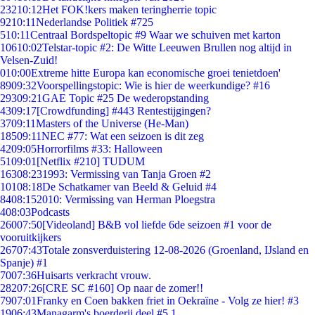
232
10:12
Het FOK!kers maken teringherrie topic
92
10:11
Nederlandse Politiek #725
5
10:11
Centraal Bordspeltopic #9 Waar we schuiven met karton
106
10:02
Telstar-topic #2: De Witte Leeuwen Brullen nog altijd in
Velsen-Zuid!
0
10:00
Extreme hitte Europa kan economische groei tenietdoen'
89
09:32
Voorspellingstopic: Wie is hier de weerkundige? #16
293
09:21
GAE Topic #25 De wederopstanding
43
09:17
[Crowdfunding] #443 Rentestijgingen?
37
09:11
Masters of the Universe (He-Man)
185
09:11
NEC #77: Wat een seizoen is dit zeg
42
09:05
Horrorfilms #33: Halloween
51
09:01
[Netflix #210] TUDUM
163
08:23
1993: Vermissing van Tanja Groen #2
101
08:18
De Schatkamer van Beeld & Geluid #4
84
08:15
2010: Vermissing van Herman Ploegstra
4
08:03
Podcasts
260
07:50
[Videoland] B&B vol liefde 6de seizoen #1 voor de
vooruitkijkers
267
07:43
Totale zonsverduistering 12-08-2026 (Groenland, IJsland en
Spanje) #1
70
07:36
Huisarts verkracht vrouw.
282
07:26
[CRE SC #160] Op naar de zomer!!
79
07:01
Franky en Coen bakken friet in Oekraïne - Volg ze hier! #3
19
06:43
Managarm's boerderij deel #5.1