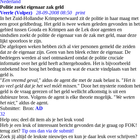
Nederland
Politie zoekt eigenaar zak geld
Veerle (Volpez)
28-09-2008 08:50
print
In het Zuid-Hollandse Krimpenerwaard zit de politie in haar maag met
een groot geldbedrag. Het geld is twee weken geleden gevonden in het
gebied tussen Gouda en Krimpen aan de Lek door agenten en
sindsdien zoekt de politie de eigenaar van de zak met geld, maar deze
lijkt spoorloos te zijn.
De afgelopen weken hebben zich al vier personen gemeld die zeiden
dat ze de eigenaar zijn. Geen van hen bleek echter de eigenaar. De
bedriegers werden al snel ontmaskerd omdat de politie cruciale
informatie over het geld heeft achtergehouden. Het is bijvoorbeeld
onbekend hoe hoog het bedrag is en wat de exacte vindplaats van het
geld is.
"
Een vreemd geval,
" aldus de agent die met de zaak belast is. "
Het is
zo veel geld dat je het wel móét missen.
" Door het mysterie rondom het
geld is de vraag gerezen of het geld wellicht afkomstig is uit een
dubieuze bron. Volgens de agent is elke theorie mogelijk. "
We weten
het niet,
" aldus de agent.
Submitter:
Bron:
AD
32
Help ons; deel dit item als je het leuk vond
Heb je een leuk of interessant bericht gevonden dat je graag op FOK!
terug ziet?
Tip ons dan via de submit!
Zoek jij altijd de leukste nieuwtjes en kun je daar leuk over schrijven?