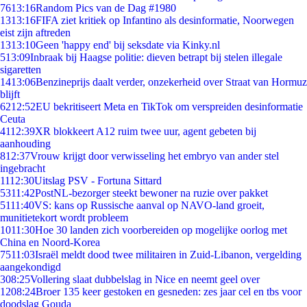
76
13:16
Random Pics van de Dag #1980
13
13:16
FIFA ziet kritiek op Infantino als desinformatie, Noorwegen
eist zijn aftreden
13
13:10
Geen 'happy end' bij seksdate via Kinky.nl
5
13:09
Inbraak bij Haagse politie: dieven betrapt bij stelen illegale
sigaretten
14
13:06
Benzineprijs daalt verder, onzekerheid over Straat van Hormuz
blijft
62
12:52
EU bekritiseert Meta en TikTok om verspreiden desinformatie
Ceuta
41
12:39
XR blokkeert A12 ruim twee uur, agent gebeten bij
aanhouding
8
12:37
Vrouw krijgt door verwisseling het embryo van ander stel
ingebracht
11
12:30
Uitslag PSV - Fortuna Sittard
53
11:42
PostNL-bezorger steekt bewoner na ruzie over pakket
51
11:40
VS: kans op Russische aanval op NAVO-land groeit,
munitietekort wordt probleem
10
11:30
Hoe 30 landen zich voorbereiden op mogelijke oorlog met
China en Noord-Korea
75
11:03
Israël meldt dood twee militairen in Zuid-Libanon, vergelding
aangekondigd
3
08:25
Vollering slaat dubbelslag in Nice en neemt geel over
12
08:24
Broer 135 keer gestoken en gesneden: zes jaar cel en tbs voor
doodslag Gouda