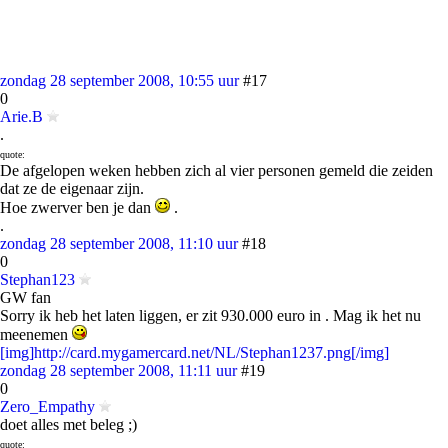
zondag 28 september 2008, 10:55 uur
#17
0
Arie.B
.
quote:
De afgelopen weken hebben zich al vier personen gemeld die zeiden
dat ze de eigenaar zijn.
Hoe zwerver ben je dan
.
.
zondag 28 september 2008, 11:10 uur
#18
0
Stephan123
GW fan
Sorry ik heb het laten liggen, er zit 930.000 euro in . Mag ik het nu
meenemen
[img]http://card.mygamercard.net/NL/Stephan1237.png[/img]
zondag 28 september 2008, 11:11 uur
#19
0
Zero_Empathy
doet alles met beleg ;)
quote: