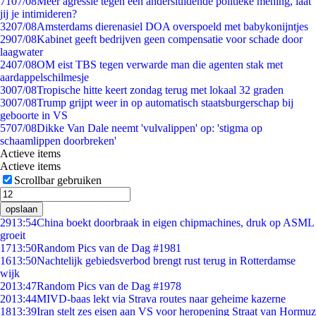
71
07/08
Meer agressie tegen een andersluidende politieke mening, laat
jij je intimideren?
32
07/08
Amsterdams dierenasiel DOA overspoeld met babykonijntjes
29
07/08
Kabinet geeft bedrijven geen compensatie voor schade door
laagwater
24
07/08
OM eist TBS tegen verwarde man die agenten stak met
aardappelschilmesje
30
07/08
Tropische hitte keert zondag terug met lokaal 32 graden
30
07/08
Trump grijpt weer in op automatisch staatsburgerschap bij
geboorte in VS
57
07/08
Dikke Van Dale neemt 'vulvalippen' op: 'stigma op
schaamlippen doorbreken'
Actieve items
Actieve items
Scrollbar gebruiken
opslaan
29
13:54
China boekt doorbraak in eigen chipmachines, druk op ASML
groeit
17
13:50
Random Pics van de Dag #1981
16
13:50
Nachtelijk gebiedsverbod brengt rust terug in Rotterdamse
wijk
20
13:47
Random Pics van de Dag #1978
20
13:44
MIVD-baas lekt via Strava routes naar geheime kazerne
18
13:39
Iran stelt zes eisen aan VS voor heropening Straat van Hormuz