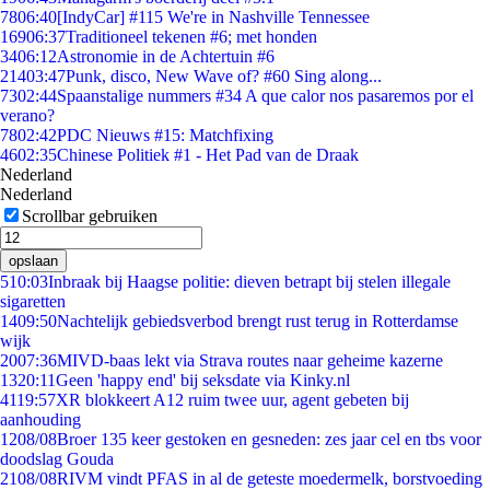
78
06:40
[IndyCar] #115 We're in Nashville Tennessee
169
06:37
Traditioneel tekenen #6; met honden
34
06:12
Astronomie in de Achtertuin #6
214
03:47
Punk, disco, New Wave of? #60 Sing along...
73
02:44
Spaanstalige nummers #34 A que calor nos pasaremos por el
verano?
78
02:42
PDC Nieuws #15: Matchfixing
46
02:35
Chinese Politiek #1 - Het Pad van de Draak
Nederland
Nederland
Scrollbar gebruiken
opslaan
5
10:03
Inbraak bij Haagse politie: dieven betrapt bij stelen illegale
sigaretten
14
09:50
Nachtelijk gebiedsverbod brengt rust terug in Rotterdamse
wijk
20
07:36
MIVD-baas lekt via Strava routes naar geheime kazerne
13
20:11
Geen 'happy end' bij seksdate via Kinky.nl
41
19:57
XR blokkeert A12 ruim twee uur, agent gebeten bij
aanhouding
12
08/08
Broer 135 keer gestoken en gesneden: zes jaar cel en tbs voor
doodslag Gouda
21
08/08
RIVM vindt PFAS in al de geteste moedermelk, borstvoeding