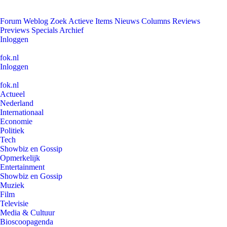
Forum
Weblog
Zoek
Actieve Items
Nieuws
Columns
Reviews
Previews
Specials
Archief
Inloggen
fok.nl
Inloggen
fok.nl
Actueel
Nederland
Internationaal
Economie
Politiek
Tech
Showbiz en Gossip
Opmerkelijk
Entertainment
Showbiz en Gossip
Muziek
Film
Televisie
Media & Cultuur
Bioscoopagenda