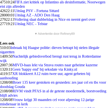
475
10:24
FIFA ziet kritiek op Infantino als desinformatie, Noorwegen
eist zijn aftreden
426
22:11
Uitslag PSV - Fortuna Sittard
280
00:01
Uitslag AZ - ADO Den Haag
279
22:13
Vollering slaat dubbelslag in Nice en neemt geel over
277
19:21
Uitslag NEC - Telstar
▼ Advertentie door Refinery89
Lees ook
5
10:03
Inbraak bij Haagse politie: dieven betrapt bij stelen illegale
sigaretten
14
09:50
Nachtelijk gebiedsverbod brengt rust terug in Rotterdamse
wijk
20
07:36
MIVD-baas lekt via Strava routes naar geheime kazerne
13
20:11
Geen 'happy end' bij seksdate via Kinky.nl
41
19:57
XR blokkeert A12 ruim twee uur, agent gebeten bij
aanhouding
12
08/08
Broer 135 keer gestoken en gesneden: zes jaar cel en tbs voor
doodslag Gouda
21
08/08
RIVM vindt PFAS in al de geteste moedermelk, borstvoeding
blijft advies
12
08/08
Vrouw krijgt 30 maanden cel voor afpersing 12-jarige
misdienaar in kerk