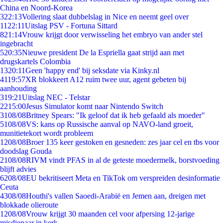
China en Noord-Korea
3
22:13
Vollering slaat dubbelslag in Nice en neemt geel over
11
22:11
Uitslag PSV - Fortuna Sittard
8
21:14
Vrouw krijgt door verwisseling het embryo van ander stel
ingebracht
5
20:35
Nieuwe president De la Espriella gaat strijd aan met
drugskartels Colombia
13
20:11
Geen 'happy end' bij seksdate via Kinky.nl
41
19:57
XR blokkeert A12 ruim twee uur, agent gebeten bij
aanhouding
3
19:21
Uitslag NEC - Telstar
22
15:00
Jesus Simulator komt naar Nintendo Switch
31
08/08
Britney Spears: "Ik geloof dat ik heb gefaald als moeder"
51
08/08
VS: kans op Russische aanval op NAVO-land groeit,
munitietekort wordt probleem
12
08/08
Broer 135 keer gestoken en gesneden: zes jaar cel en tbs voor
doodslag Gouda
21
08/08
RIVM vindt PFAS in al de geteste moedermelk, borstvoeding
blijft advies
62
08/08
EU bekritiseert Meta en TikTok om verspreiden desinformatie
Ceuta
43
08/08
Houthi's vallen Saoedi-Arabië en Jemen aan, dreigen met
blokkade olieroute
12
08/08
Vrouw krijgt 30 maanden cel voor afpersing 12-jarige
misdienaar in kerk