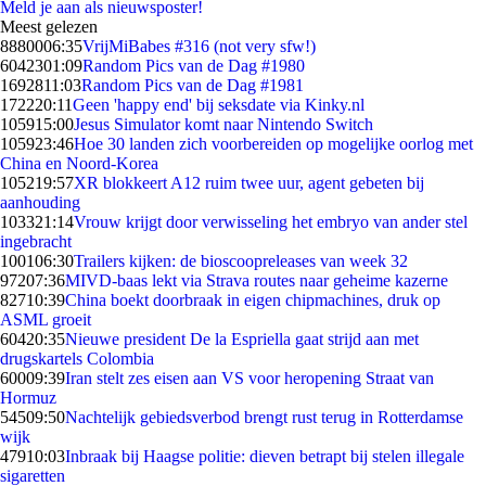
Meld je aan als nieuwsposter!
Meest gelezen
88800
06:35
VrijMiBabes #316 (not very sfw!)
60423
01:09
Random Pics van de Dag #1980
16928
11:03
Random Pics van de Dag #1981
1722
20:11
Geen 'happy end' bij seksdate via Kinky.nl
1059
15:00
Jesus Simulator komt naar Nintendo Switch
1059
23:46
Hoe 30 landen zich voorbereiden op mogelijke oorlog met
China en Noord-Korea
1052
19:57
XR blokkeert A12 ruim twee uur, agent gebeten bij
aanhouding
1033
21:14
Vrouw krijgt door verwisseling het embryo van ander stel
ingebracht
1001
06:30
Trailers kijken: de bioscoopreleases van week 32
972
07:36
MIVD-baas lekt via Strava routes naar geheime kazerne
827
10:39
China boekt doorbraak in eigen chipmachines, druk op
ASML groeit
604
20:35
Nieuwe president De la Espriella gaat strijd aan met
drugskartels Colombia
600
09:39
Iran stelt zes eisen aan VS voor heropening Straat van
Hormuz
545
09:50
Nachtelijk gebiedsverbod brengt rust terug in Rotterdamse
wijk
479
10:03
Inbraak bij Haagse politie: dieven betrapt bij stelen illegale
sigaretten