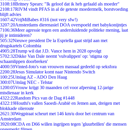
31
08:18
Britney Spears: "Ik geloof dat ik heb gefaald als moeder"
21
08:17
RIVM vindt PFAS in al de geteste moedermelk, borstvoeding
blijft advies
16
07:42
VrijMiBabes #316 (not very sfw!)
32
07:20
Amsterdams dierenasiel DOA overspoeld met babykonijntjes
71
06:36
Meer agressie tegen een andersluidende politieke mening, laat
jij je intimideren?
5
05:32
Nieuwe president De la Espriella gaat strijd aan met
drugskartels Colombia
49
05:28
Trump wil dat J.D. Vance hem in 2028 opvolgt
57
02:32
Dikke Van Dale neemt 'vulvalippen' op: 'stigma op
schaamlippen doorbreken'
40
00:59
Vinted-foto's van vrouwen massaal gedeeld op seksfora
22
00:28
Jesus Simulator komt naar Nintendo Switch
1
00:25
Uitslag AZ - ADO Den Haag
3
00:07
Uitslag NEC - Telstar
12
00:05
Vrouw krijgt 30 maanden cel voor afpersing 12-jarige
misdienaar in kerk
43
22:22
Random Pics van de Dag #1448
43
22:19
Houthi's vallen Saoedi-Arabië en Jemen aan, dreigen met
blokkade olieroute
26
21:30
Wegpiraat scheurt met 146 km/u door het centrum van
Amsterdam
39
20:08
CDA en D66 willen ingrijpen tegen 'gluurbrillen' die mensen
ongemerkt filmen