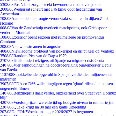
53
08/08
PostNL-bezorger steekt bewoner na ruzie over pakket
26
08/08
Wegpiraat scheurt met 146 km/u door het centrum van
Amsterdam
7
08/08
Aanhoudende droogte veroorzaakt scheuren in dijken Zuid-
Holland
0
08/08
Van de Zandschulp overleeft matchpoints, ook Griekspoor
verder in Montreal
1
08/08
Excelsior opent seizoen met ruime zege op promovendus
Cambuur
2
08/08
Nieuw te streamen in augustus
4
08/08
Niewiadoma profiteert van pokerspel en grijpt geel op Ventoux
35
08/08
Random Pics van de Dag #1979
27
07/08
Italië hindert reizigers uit Spanje na migratiecrisis Ceuta
24
07/08
Vier aanhoudingen na doodsbedreiging burgemeester Depla
van Breda
11
07/08
Smokkelbende opgerold in Spanje, verdienden miljoenen aan
migranten
39
07/08
CDA en D66 willen ingrijpen tegen 'gluurbrillen' die mensen
ongemerkt filmen
14
07/08
Benzineprijs daalt verder, onzekerheid over Straat van Hormuz
blijft
42
07/08
Voedselprijzen wereldwijd op hoogste niveau in ruim drie jaar
23
07/08
Quake krijgt na 30 jaar een gratis uitbreiding
2
07/08
De FOK!Voetbalmanager 2026/2027 is begonnen