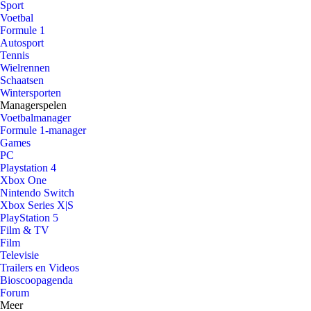
Sport
Voetbal
Formule 1
Autosport
Tennis
Wielrennen
Schaatsen
Wintersporten
Managerspelen
Voetbalmanager
Formule 1-manager
Games
PC
Playstation 4
Xbox One
Nintendo Switch
Xbox Series X|S
PlayStation 5
Film & TV
Film
Televisie
Trailers en Videos
Bioscoopagenda
Forum
Meer