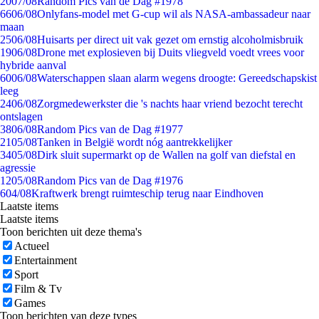
20
07/08
Random Pics van de Dag #1978
66
06/08
Onlyfans-model met G-cup wil als NASA-ambassadeur naar
maan
25
06/08
Huisarts per direct uit vak gezet om ernstig alcoholmisbruik
19
06/08
Drone met explosieven bij Duits vliegveld voedt vrees voor
hybride aanval
60
06/08
Waterschappen slaan alarm wegens droogte: Gereedschapskist
leeg
24
06/08
Zorgmedewerkster die 's nachts haar vriend bezocht terecht
ontslagen
38
06/08
Random Pics van de Dag #1977
21
05/08
Tanken in België wordt nóg aantrekkelijker
34
05/08
Dirk sluit supermarkt op de Wallen na golf van diefstal en
agressie
12
05/08
Random Pics van de Dag #1976
6
04/08
Kraftwerk brengt ruimteschip terug naar Eindhoven
Laatste items
Laatste items
Toon berichten uit deze thema's
Actueel
Entertainment
Sport
Film & Tv
Games
Toon berichten van deze types