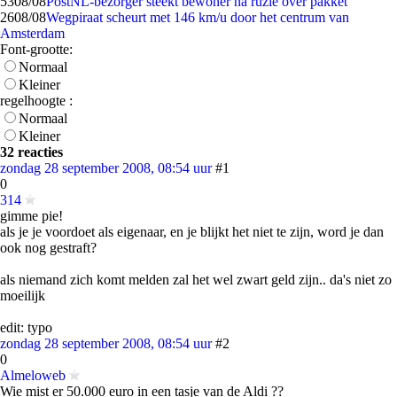
53
08/08
PostNL-bezorger steekt bewoner na ruzie over pakket
26
08/08
Wegpiraat scheurt met 146 km/u door het centrum van
Amsterdam
Font-grootte:
Normaal
Kleiner
regelhoogte :
Normaal
Kleiner
32 reacties
zondag 28 september 2008, 08:54 uur
#1
0
314
gimme pie!
als je je voordoet als eigenaar, en je blijkt het niet te zijn, word je dan
ook nog gestraft?
als niemand zich komt melden zal het wel zwart geld zijn.. da's niet zo
moeilijk
edit: typo
zondag 28 september 2008, 08:54 uur
#2
0
Almeloweb
Wie mist er 50.000 euro in een tasje van de Aldi ??