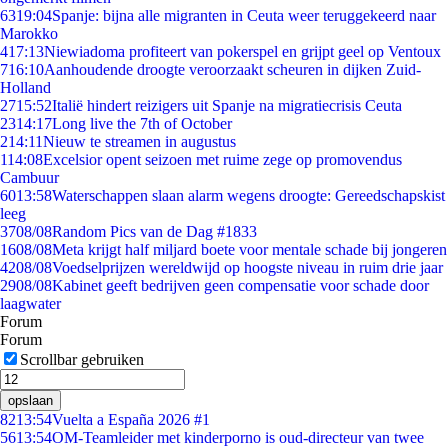
63
19:04
Spanje: bijna alle migranten in Ceuta weer teruggekeerd naar
Marokko
4
17:13
Niewiadoma profiteert van pokerspel en grijpt geel op Ventoux
7
16:10
Aanhoudende droogte veroorzaakt scheuren in dijken Zuid-
Holland
27
15:52
Italië hindert reizigers uit Spanje na migratiecrisis Ceuta
23
14:17
Long live the 7th of October
2
14:11
Nieuw te streamen in augustus
1
14:08
Excelsior opent seizoen met ruime zege op promovendus
Cambuur
60
13:58
Waterschappen slaan alarm wegens droogte: Gereedschapskist
leeg
37
08/08
Random Pics van de Dag #1833
16
08/08
Meta krijgt half miljard boete voor mentale schade bij jongeren
42
08/08
Voedselprijzen wereldwijd op hoogste niveau in ruim drie jaar
29
08/08
Kabinet geeft bedrijven geen compensatie voor schade door
laagwater
Forum
Forum
Scrollbar gebruiken
opslaan
82
13:54
Vuelta a España 2026 #1
56
13:54
OM-Teamleider met kinderporno is oud-directeur van twee