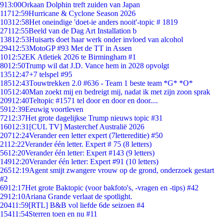
9
13:00
Orkaan Dolphin treft zuiden van Japan
117
12:59
Hurricane & Cyclone Season 2026
103
12:58
Het oneindige 'doet-ie anders nooit'-topic # 1819
271
12:55
Beeld van de Dag Art Installation b
138
12:53
Huisarts doet haar werk onder invloed van alcohol
294
12:53
MotoGP #93 Met de TT in Assen
10
12:52
EK Atletiek 2026 te Birmingham #1
80
12:50
Trump wil dat J.D. Vance hem in 2028 opvolgt
135
12:47
+7 telspel #95
185
12:43
Touwtrekken 2.0 #636 - Team 1 beste team *G* *O*
105
12:40
Man zoekt mij en bedreigt mij, nadat ik met zijn zoon sprak
209
12:40
Teltopic #1571 tel door en door en door....
59
12:39
Eeuwig voortleven
72
12:37
Het grote dagelijkse Trump nieuws topic #31
160
12:31
[CUL TV] Masterchef Australië 2026
207
12:24
Verander een letter expert (7lettereditie) #50
21
12:22
Verander één letter. Expert # 75 (8 letters)
56
12:20
Verander één letter: Expert #143 (9 letters)
149
12:20
Verander één letter: Expert #91 (10 letters)
265
12:19
Agent smijt zwangere vrouw op de grond, onderzoek gestart
#2
69
12:17
Het grote Baktopic (voor bakfoto's, -vragen en -tips) #42
29
12:10
Ariana Grande verlaat de spotlight.
204
11:59
[RTL] B&B vol liefde 6de seizoen #4
154
11:54
Sterren toen en nu #11