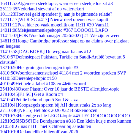
163
11:53
Algemeen steektopic, waar er een steekje los zit #3
251
11:35
Nederland stevent af op watertekort
10
11:23
Hoeveel geld spendeer jij aan je beginnende relatie?
177
11:17
[WLR SC #417] Nieuw deel openen was kaputt
129
11:12
Post hier zo vaak mogelijk om 11:11 #39 Vanz11
140
11:08
Meisjesnamenlepeltopic #367 LOOOOL LAPO
114
11:07
[FOK!Voetbalmanager 2026/2027] #1 We zijn er weer
146
11:01
Jonge Cambridge professor stapt op na claims over plagiaat
en leugens
114
10:58
[DAGBOEK] De weg naar balans #12
36
10:57
Defensiepact Pakistan, Turkije en Saudi-Arabië bevat art.5
clausule?
137
10:50
Het grote goedemorgen topic #3
48
10:50
Woordensamenstelspel #1184 met 2 woorden spreken SVP
41
10:50
Dierenlepeltopic #150
40
10:49
Het hele alfabet #108 en 4letterwoord
254
10:48
Oscar Piastri: Over 10 jaar de BESTE allertijden-topic
278
10:45
[F1 SC] Get a Room #4
14
10:41
Petitie behoud npo 5 Soul & Jazz
126
10:41
Koopzegels sparen bij AH duurt straks 2x zo lang
271
10:40
[NET5] Het blok 2026 #32 Blokkendozen
279
10:33
Het enige echte LEGO-topic #45 LEGOOOOOOOOOOO
128
10:26
[SBS6] De Bondgenoten #318 Een klein kusje moet kunnen
2
10:23
LG nas n1t1 - niet zichtbaar bij aansluiten
104
10:19
De landelijke hittegolf van 2026