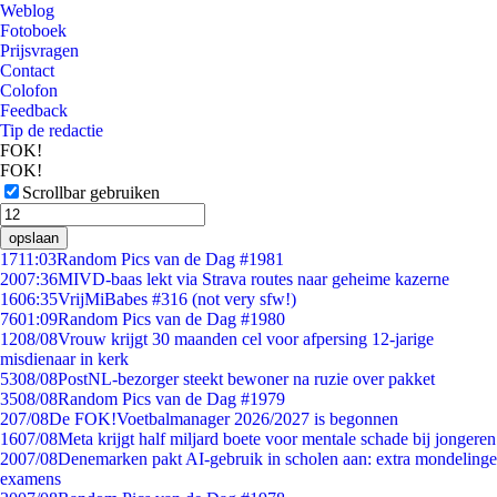
Weblog
Fotoboek
Prijsvragen
Contact
Colofon
Feedback
Tip de redactie
FOK!
FOK!
Scrollbar gebruiken
opslaan
17
11:03
Random Pics van de Dag #1981
20
07:36
MIVD-baas lekt via Strava routes naar geheime kazerne
16
06:35
VrijMiBabes #316 (not very sfw!)
76
01:09
Random Pics van de Dag #1980
12
08/08
Vrouw krijgt 30 maanden cel voor afpersing 12-jarige
misdienaar in kerk
53
08/08
PostNL-bezorger steekt bewoner na ruzie over pakket
35
08/08
Random Pics van de Dag #1979
2
07/08
De FOK!Voetbalmanager 2026/2027 is begonnen
16
07/08
Meta krijgt half miljard boete voor mentale schade bij jongeren
20
07/08
Denemarken pakt AI-gebruik in scholen aan: extra mondelinge
examens