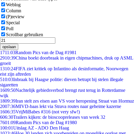
Weblog
Column
(P)review
Special
Poll
Scrollbar gebruiken
opslaan
17
11:03
Random Pics van de Dag #1981
29
10:39
China boekt doorbraak in eigen chipmachines, druk op ASML
groeit
13
10:24
FIFA ziet kritiek op Infantino als desinformatie, Noorwegen
eist zijn aftreden
5
10:03
Inbraak bij Haagse politie: dieven betrapt bij stelen illegale
sigaretten
16
09:50
Nachtelijk gebiedsverbod brengt rust terug in Rotterdamse
wijk
18
09:39
Iran stelt zes eisen aan VS voor heropening Straat van Hormuz
20
07:36
MIVD-baas lekt via Strava routes naar geheime kazerne
16
06:35
VrijMiBabes #316 (not very sfw!)
6
06:30
Trailers kijken: de bioscoopreleases van week 32
76
01:09
Random Pics van de Dag #1980
1
00:01
Uitslag AZ - ADO Den Haag
10
23:46
Hoe 30 landen zich voorbereiden op mogelijke oorlog met