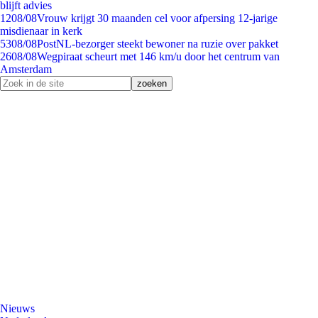
blijft advies
12
08/08
Vrouw krijgt 30 maanden cel voor afpersing 12-jarige
misdienaar in kerk
53
08/08
PostNL-bezorger steekt bewoner na ruzie over pakket
26
08/08
Wegpiraat scheurt met 146 km/u door het centrum van
Amsterdam
Nieuws