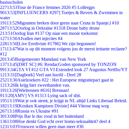
basisscholen
227
13:53
Tour de France femmes 2026 #5 Lollergps
90
13:53
[INFLUENCERS #297] Toetjes & Bevers & Zwemmen in
water
191
13:52
Migranten breken door grens naar Ceuta in Spanje,l #10
287
13:52
Oorlog in Oekraïne #1318 Drone baby drone
2
13:51
Oorlog Iran #137 Op naar een mooie toekomst
127
13:50
Afvallen met injecties #4
228
13:50
[Live Eredivisie #1786] We zijn begonnen!
171
13:47
Wat is op dit moment volgens jou de meest irritante reclame?
#12
20
13:45
Burgemeester Mamdani van New York
137
13:45
[DRT SC] #6: RendacGoden sponsored by TONZON
99
13:34
GTA VI #12 GTA VI Extended look 27 Augustus Netflix/YT
12
13:31
[Dagboek] Veel aan hoofd - Deel 28
252
13:30
Asielzoekers #22 : Het Europese migratiepact gaat in
12
13:26
Ik krijg hier zweethanden van.
191
13:26
[Wielrennen #616] Brennan!
9
13:20
[AMV] VS #1313 Lying sack of shit.
195
13:19
Wat je ook stemt, je krijgt in NL altijd Links Liberaal Beleid.
182
13:19
[Keuken Kampioen Divisie] #44 Vitesse mag weg
267
13:18
Russia vs Ukraine #91
30
13:08
Prijs Bar le duc rood in het buitenland
136
13:08
Hoe denkt God echt over homo-seksualiteit? deel 4
123
13:03
Vrouwen willen geen man meer #30