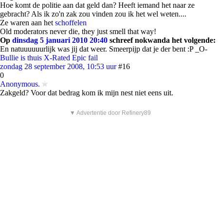
Hoe komt de politie aan dat geld dan? Heeft iemand het naar ze
gebracht? Als ik zo'n zak zou vinden zou ik het wel weten....
Ze waren aan het
schoffelen
Old moderators never die, they just smell that way!
Op
dinsdag 5 januari 2010 20:40
schreef nokwanda het volgende:
En natuuuuuurlijk was jij dat weer. Smeerpijp dat je der bent :P _O-
Bullie is thuis
X-Rated
Epic fail
zondag 28 september 2008, 10:53 uur
#16
0
Anonymous.
Zakgeld? Voor dat bedrag kom ik mijn nest niet eens uit.
▼ Advertentie door Refinery89