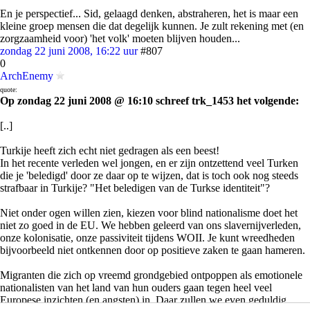
En je perspectief... Sid, gelaagd denken, abstraheren, het is maar een
kleine groep mensen die dat degelijk kunnen. Je zult rekening met (en
zorgzaamheid voor) 'het volk' moeten blijven houden...
zondag 22 juni 2008, 16:22 uur
#807
0
ArchEnemy
quote:
Op zondag 22 juni 2008 @ 16:10 schreef trk_1453 het volgende:
[..]
Turkije heeft zich echt niet gedragen als een beest!
In het recente verleden wel jongen, en er zijn ontzettend veel Turken
die je 'beledigd' door ze daar op te wijzen, dat is toch ook nog steeds
strafbaar in Turkije? "Het beledigen van de Turkse identiteit"?
Niet onder ogen willen zien, kiezen voor blind nationalisme doet het
niet zo goed in de EU. We hebben geleerd van ons slavernijverleden,
onze kolonisatie, onze passiviteit tijdens WOII. Je kunt wreedheden
bijvoorbeeld niet ontkennen door op positieve zaken te gaan hameren.
Migranten die zich op vreemd grondgebied ontpoppen als emotionele
nationalisten van het land van hun ouders gaan tegen heel veel
Europese inzichten (en angsten) in. Daar zullen we even geduldig