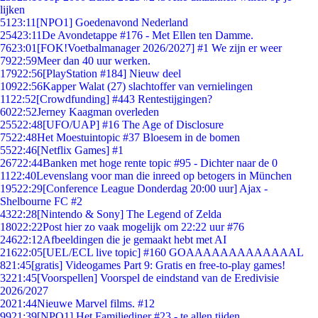
lijken
51
23:11
[NPO1] Goedenavond Nederland
254
23:11
De Avondetappe #176 - Met Ellen ten Damme.
76
23:01
[FOK!Voetbalmanager 2026/2027] #1 We zijn er weer
79
22:59
Meer dan 40 uur werken.
179
22:56
[PlayStation #184] Nieuw deel
109
22:56
Kapper Walat (27) slachtoffer van vernielingen
11
22:52
[Crowdfunding] #443 Rentestijgingen?
60
22:52
Jerney Kaagman overleden
255
22:48
[UFO/UAP] #16 The Age of Disclosure
75
22:48
Het Moestuintopic #37 Bloesem in de bomen
55
22:46
[Netflix Games] #1
267
22:44
Banken met hoge rente topic #95 - Dichter naar de 0
11
22:40
Levenslang voor man die inreed op betogers in München
195
22:29
[Conference League Donderdag 20:00 uur] Ajax -
Shelbourne FC #2
43
22:28
[Nintendo & Sony] The Legend of Zelda
180
22:22
Post hier zo vaak mogelijk om 22:22 uur #76
246
22:12
Afbeeldingen die je gemaakt hebt met AI
216
22:05
[UEL/ECL live topic] #160 GOAAAAAAAAAAAAAL
8
21:45
[gratis] Videogames Part 9: Gratis en free-to-play games!
32
21:45
[Voorspellen] Voorspel de eindstand van de Eredivisie
2026/2027
20
21:44
Nieuwe Marvel films. #12
99
21:39
[NPO1] Het Familiediner #23 - te allen tijden