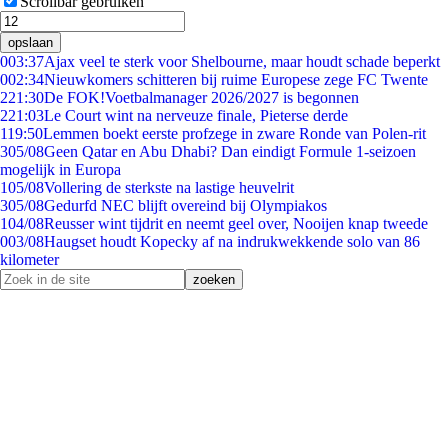
Scrollbar gebruiken
opslaan
0
03:37
Ajax veel te sterk voor Shelbourne, maar houdt schade beperkt
0
02:34
Nieuwkomers schitteren bij ruime Europese zege FC Twente
2
21:30
De FOK!Voetbalmanager 2026/2027 is begonnen
2
21:03
Le Court wint na nerveuze finale, Pieterse derde
1
19:50
Lemmen boekt eerste profzege in zware Ronde van Polen-rit
3
05/08
Geen Qatar en Abu Dhabi? Dan eindigt Formule 1-seizoen
mogelijk in Europa
1
05/08
Vollering de sterkste na lastige heuvelrit
3
05/08
Gedurfd NEC blijft overeind bij Olympiakos
1
04/08
Reusser wint tijdrit en neemt geel over, Nooijen knap tweede
0
03/08
Haugset houdt Kopecky af na indrukwekkende solo van 86
kilometer