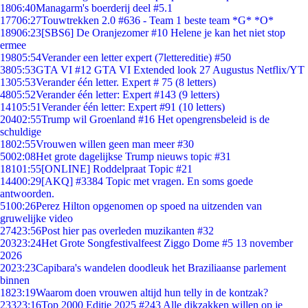
18
06:40
Managarm's boerderij deel #5.1
177
06:27
Touwtrekken 2.0 #636 - Team 1 beste team *G* *O*
189
06:23
[SBS6] De Oranjezomer #10 Helene je kan het niet stop
ermee
198
05:54
Verander een letter expert (7lettereditie) #50
38
05:53
GTA VI #12 GTA VI Extended look 27 Augustus Netflix/YT
13
05:53
Verander één letter. Expert # 75 (8 letters)
48
05:52
Verander één letter: Expert #143 (9 letters)
141
05:51
Verander één letter: Expert #91 (10 letters)
204
02:55
Trump wil Groenland #16 Het opengrensbeleid is de
schuldige
18
02:55
Vrouwen willen geen man meer #30
50
02:08
Het grote dagelijkse Trump nieuws topic #31
181
01:55
[ONLINE] Roddelpraat Topic #21
144
00:29
[AKQ] #3384 Topic met vragen. En soms goede
antwoorden.
51
00:26
Perez Hilton opgenomen op spoed na uitzenden van
gruwelijke video
274
23:56
Post hier pas overleden muzikanten #32
203
23:24
Het Grote Songfestivalfeest Ziggo Dome #5 13 november
2026
20
23:23
Capibara's wandelen doodleuk het Braziliaanse parlement
binnen
18
23:19
Waarom doen vrouwen altijd hun telly in de kontzak?
233
23:16
Top 2000 Editie 2025 #243 Alle dikzakken willen op je