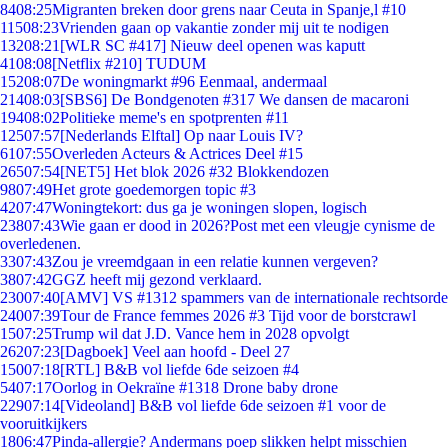
84
08:25
Migranten breken door grens naar Ceuta in Spanje,l #10
115
08:23
Vrienden gaan op vakantie zonder mij uit te nodigen
132
08:21
[WLR SC #417] Nieuw deel openen was kaputt
41
08:08
[Netflix #210] TUDUM
152
08:07
De woningmarkt #96 Eenmaal, andermaal
214
08:03
[SBS6] De Bondgenoten #317 We dansen de macaroni
194
08:02
Politieke meme's en spotprenten #11
125
07:57
[Nederlands Elftal] Op naar Louis IV?
61
07:55
Overleden Acteurs & Actrices Deel #15
265
07:54
[NET5] Het blok 2026 #32 Blokkendozen
98
07:49
Het grote goedemorgen topic #3
42
07:47
Woningtekort: dus ga je woningen slopen, logisch
238
07:43
Wie gaan er dood in 2026?Post met een vleugje cynisme de
overledenen.
33
07:43
Zou je vreemdgaan in een relatie kunnen vergeven?
38
07:42
GGZ heeft mij gezond verklaard.
230
07:40
[AMV] VS #1312 spammers van de internationale rechtsorde
240
07:39
Tour de France femmes 2026 #3 Tijd voor de borstcrawl
15
07:25
Trump wil dat J.D. Vance hem in 2028 opvolgt
262
07:23
[Dagboek] Veel aan hoofd - Deel 27
150
07:18
[RTL] B&B vol liefde 6de seizoen #4
54
07:17
Oorlog in Oekraïne #1318 Drone baby drone
229
07:14
[Videoland] B&B vol liefde 6de seizoen #1 voor de
vooruitkijkers
18
06:47
Pinda-allergie? Andermans poep slikken helpt misschien