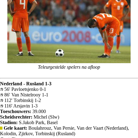
Teleurgestelde spelers na afloop
Nederland - Rusland 1-3
56' Pavloetsjenko 0-1
86' Van Nistelrooy 1-1
112' Torbinskij 1-2
116' Arsjavin 1-3
Toeschouwers:
39.000
Scheidsrechter:
Michel (Slw)
Stadion:
S.Jakob Park, Basel
Gele kaart:
Boulahrouz, Van Persie, Van der Vaart (Nederland),
Kolodin, Zjirkov, Torbinskij (Rusland)