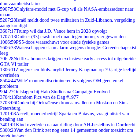
duurzaamheidsclaims
59
07:58
Onlyfans-model met G-cup wil als NASA-ambassadeur naar
maan
52
07:28
Israël meldt dood twee militairen in Zuid-Libanon, vergelding
aangekondigd
36
07:17
Trump wil dat J.D. Vance hem in 2028 opvolgt
17
07:13
Duitser (93) crasht met quad tegen boom, vier gewonden
10
06:59
PS5-doos waarschuwt voor einde fysieke games
56
06:33
Waterschappen slaan alarm wegens droogte: Gereedschapskist
leeg
7
06:28
Netflix-abonnees krijgen exclusieve early access tot uitgebreide
GTA VI trailer
13
06:11
Zangeres en Idols-jurylid Jerney Kaagman op 79-jarige leeftijd
overleden
85
04:44
'Witte' mannen discrimineren is volgens OM geen enkel
probleem
9
04:27
Ontslagen bij Halo Studios na Campaign Evolved
37
04:13
Random Pics van de Dag #1977
27
03:06
Doden bij Oekraïense droneaanvallen op Moskou en Sint-
Petersburg
12
01:08
Accell, moederbedrijf Sparta en Batavus, vraagt uitstel van
betaling aan
34
01:01
Kind overleden na aanrijding door AH-bestelbus in Dordrecht
53
00:28
Van den Brink zet nog eens 14 gemeenten onder toezicht om
spreidingswet