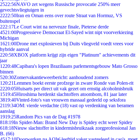
25
22:56
NAVO zet wegens Russische provocatie 250% meer
gevechtsvliegtuigen in
22
22:50
Iran en Oman eens over route Straat van Hormuz, VS
buitenspel
2
22:17
Le Court wint na nerveuze finale, Pieterse derde
45
21:00
Progressieve Democraat El-Sayed wint nipt voorverkiezing
Michigan
16
21:00
Drone met explosieven bij Duits vliegveld voedt vrees voor
hybride aanval
2
20:58
XBOX platform krijgt zijn eigen "Platinum" achievements dit
jaar
12
20:48
Capibara's lopen Braziliaans parlementsgebouw Mato Grosso
binnen
5
20:30
Zomervakantieweerbericht: aanhoudend zomers
1
20:21
Lemmen boekt eerste profzege in zware Ronde van Polen-rit
22
20:05
Huisarts per direct uit vak gezet om ernstig alcoholmisbruik
15
19:45
Hiroshima herdenkt slachtoffers atoombom, 81 jaar later
38
19:40
Vinted-foto's van vrouwen massaal gedeeld op seksfora
21
19:34
OM: vierde verdachte (18) vast op verdenking van beramen
aanslag
19
19:25
Random Pics van de Dag #1978
8
18:19
In Spider-Man: Brand New Day is Spidey echt weer Spidey
6
18:18
Nieuw slachtoffer in kindermisbruikzaak zorgprofessional Jan
B. (66)
45
17:10
Doorwerken na AOW-leeftijd vaker vastgelegd in cao's, moet