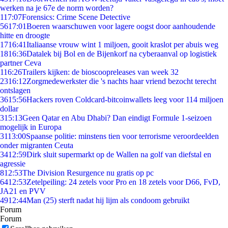
werken na je 67e de norm worden?
1
17:07
Forensics: Crime Scene Detective
56
17:01
Boeren waarschuwen voor lagere oogst door aanhoudende
hitte en droogte
17
16:41
Italiaanse vrouw wint 1 miljoen, gooit kraslot per abuis weg
18
16:36
Datalek bij Bol en de Bijenkorf na cyberaanval op logistiek
partner Ceva
1
16:26
Trailers kijken: de bioscoopreleases van week 32
23
16:12
Zorgmedewerkster die 's nachts haar vriend bezocht terecht
ontslagen
36
15:56
Hackers roven Coldcard-bitcoinwallets leeg voor 114 miljoen
dollar
3
15:13
Geen Qatar en Abu Dhabi? Dan eindigt Formule 1-seizoen
mogelijk in Europa
31
13:00
Spaanse politie: minstens tien voor terrorisme veroordeelden
onder migranten Ceuta
34
12:59
Dirk sluit supermarkt op de Wallen na golf van diefstal en
agressie
8
12:53
The Division Resurgence nu gratis op pc
64
12:53
Zetelpeiling: 24 zetels voor Pro en 18 zetels voor D66, FvD,
JA21 en PVV
49
12:44
Man (25) sterft nadat hij lijm als condoom gebruikt
Forum
Forum