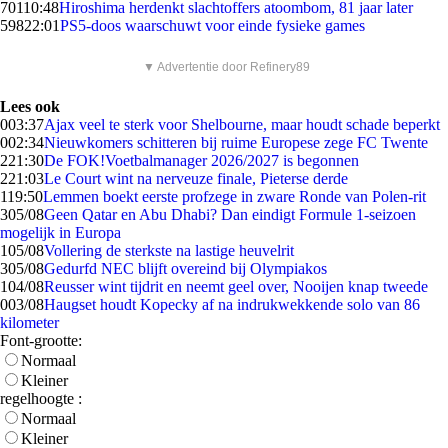
701
10:48
Hiroshima herdenkt slachtoffers atoombom, 81 jaar later
598
22:01
PS5-doos waarschuwt voor einde fysieke games
▼ Advertentie door Refinery89
Lees ook
0
03:37
Ajax veel te sterk voor Shelbourne, maar houdt schade beperkt
0
02:34
Nieuwkomers schitteren bij ruime Europese zege FC Twente
2
21:30
De FOK!Voetbalmanager 2026/2027 is begonnen
2
21:03
Le Court wint na nerveuze finale, Pieterse derde
1
19:50
Lemmen boekt eerste profzege in zware Ronde van Polen-rit
3
05/08
Geen Qatar en Abu Dhabi? Dan eindigt Formule 1-seizoen
mogelijk in Europa
1
05/08
Vollering de sterkste na lastige heuvelrit
3
05/08
Gedurfd NEC blijft overeind bij Olympiakos
1
04/08
Reusser wint tijdrit en neemt geel over, Nooijen knap tweede
0
03/08
Haugset houdt Kopecky af na indrukwekkende solo van 86
kilometer
Font-grootte:
Normaal
Kleiner
regelhoogte :
Normaal
Kleiner