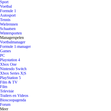
Sport
Voetbal
Formule 1
Autosport
Tennis
Wielrennen
Schaatsen
Wintersporten
Managerspelen
Voetbalmanager
Formule 1-manager
Games
PC
Playstation 4
Xbox One
Nintendo Switch
Xbox Series X|S
PlayStation 5
Film & TV
Film
Televisie
Trailers en Videos
Bioscoopagenda
Forum
Meer