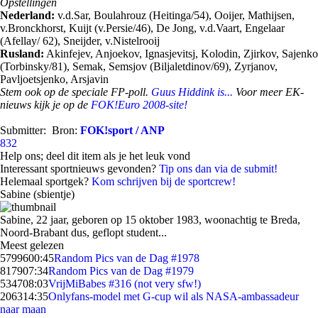
Opstellingen
Nederland:
v.d.Sar, Boulahrouz (Heitinga/54), Ooijer, Mathijsen,
v.Bronckhorst, Kuijt (v.Persie/46), De Jong, v.d.Vaart, Engelaar
(Afellay/ 62), Sneijder, v.Nistelrooij
Rusland:
Akinfejev, Anjoekov, Ignasjevitsj, Kolodin, Zjirkov, Sajenko
(Torbinsky/81), Semak, Semsjov (Biljaletdinov/69), Zyrjanov,
Pavljoetsjenko, Arsjavin
Stem ook op de speciale FP-poll.
Guus Hiddink is...
Voor meer EK-
nieuws kijk je op de
FOK!Euro 2008-site!
Submitter:
Bron:
FOK!sport / ANP
832
Help ons; deel dit item als je het leuk vond
Interessant sportnieuws gevonden?
Tip ons dan via de submit!
Helemaal sportgek?
Kom schrijven bij de sportcrew!
Sabine (sbientje)
Sabine, 22 jaar, geboren op 15 oktober 1983, woonachtig te Breda,
Noord-Brabant dus, geflopt student...
Meest gelezen
57996
00:45
Random Pics van de Dag #1978
8179
07:34
Random Pics van de Dag #1979
5347
08:03
VrijMiBabes #316 (not very sfw!)
2063
14:35
Onlyfans-model met G-cup wil als NASA-ambassadeur
naar maan