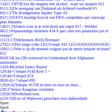
134
21:33
FOK!ers die stoppen met alcohol - waar we stoppen #21
65
21:32
De neergang van Duitsland als lichtend voorbeeld #3
69
21:27
De Bondgenoten Spoiler Topic #3
83
21:25
UEFA kondigt boycot van FIFA-competities aan vanwege
plan Infantino
140
21:19
Zaken waar je je echt dood aan ergert #17 - Werklui
68
21:18
Spaanstalige nummers #34 A que calor nos pasaremos por el
verano?
111
21:17
[Wielrennen #616] Brennan!
270
21:15
Het enige echte LEGO-topic #45 LEGOOOOOOOOOOO
169
21:13
Wat is op dit moment volgens jou de meest irritante reclame?
#12
60
20:54
Lisa (38) vermoord in Griekenland door Afghaanse
asielzoeker
14
20:49
Global Justice Report
1
20:44
+5 telspel #144 Keer 5 =
1
20:44
+9 telspel #74
99
20:42
+7 telspel #95
120
20:42
Teltopic #1558 tel door en door en door....
2
20:37
Jerney Kaagman overleden
120
20:36
Nederland toen
42
20:35
[Eva vd Wijdeven] geruchten over dakloosheid
Sport
Sport