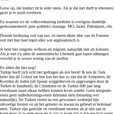
Grow up, dat instinct zit in ieder mens. Als je dat niet durft te erkennen
groei je er nooit overheen.
En waarom we de volksverhuizing toelieten is overigens duidelijk
gedocumenteerd: pure politieke chantage. MO, Israel, Palestijnen, olie.
Domste beslissing ooit van ons, en meest idiote idee van de Fransen
ooit met hun haat tegen alles wat anglosaksisch is.
Je bent hier enigzins welkom als migrant, natuurlijk niet als kolonist.
Als je met z'n allen de antisemitische Uberturk gaat lopen uithangen
verschil je in wezen weinig van de moffen.
En zitten die hier nog?
Turkije heeft zich echt niet gedragen als een beest! Ik ken de Turk
beter dan jij! Geloof me hoe kan het dan zo zijn dat de Armeniers, de
Koerden de Joden (uit Spanje weggedreven en opgevangen door de
Turken in Istanboel), de Christenen en de Turken 600 jaar lang
vreedzaam naast elkaar hebben kunnen leven zonder. Geen integratie-
eisen geen taalbeheersings-eisen helemaal niets (belasting wel
natuurlijk). De Turken vieren na een gewonnen wedstrijd bijv.
uitvoerige feesten en op het getoeter en lawaai na gebeurt er helemaal
niets. Turken zijn gastvrije en vreedzame mensen als je niet aan ze
komt doen ze je niets maar als je aan ze komt dan is het een heel ander