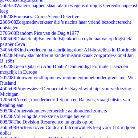
56
09:33
Waterschappen slaan alarm wegens droogte: Gereedschapskist
leeg
1
06/08
Forensics: Crime Scene Detective
23
06/08
Zorgmedewerkster die 's nachts haar vriend bezocht terecht
ontslagen
37
06/08
Random Pics van de Dag #1977
18
05/08
Datalek bij Bol en de Bijenkorf na cyberaanval op logistiek
partner Ceva
34
05/08
Kind overleden na aanrijding door AH-bestelbus in Dordrecht
6
05/08
Nieuw slachtoffer in kindermisbruikzaak zorgprofessional Jan
B. (66)
3
05/08
Geen Qatar en Abu Dhabi? Dan eindigt Formule 1-seizoen
mogelijk in Europa
5
05/08
Litouwen vindt opnieuw migrantentunnel onder grens met Wit-
Rusland
45
05/08
Progressieve Democraat El-Sayed wint nipt voorverkiezing
Michigan
12
05/08
Accell, moederbedrijf Sparta en Batavus, vraagt uitstel van
betaling aan
5
05/08
Zomervakantieweerbericht: aanhoudend zomers
1
05/08
Vollering de sterkste na lastige heuvelrit
8
05/08
The Division Resurgence nu gratis op pc
36
05/08
Hackers roven Coldcard-bitcoinwallets leeg voor 114 miljoen
dollar