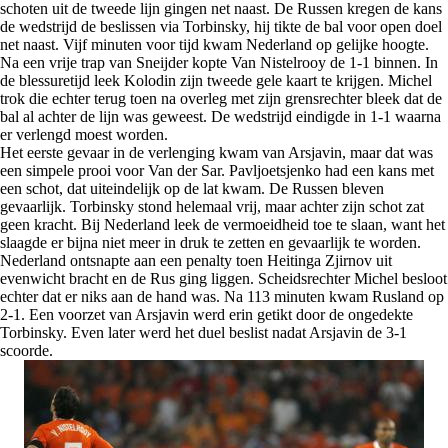
schoten uit de tweede lijn gingen net naast. De Russen kregen de kans
de wedstrijd de beslissen via Torbinsky, hij tikte de bal voor open doel
net naast. Vijf minuten voor tijd kwam Nederland op gelijke hoogte.
Na een vrije trap van Sneijder kopte Van Nistelrooy de 1-1 binnen. In
de blessuretijd leek Kolodin zijn tweede gele kaart te krijgen. Michel
trok die echter terug toen na overleg met zijn grensrechter bleek dat de
bal al achter de lijn was geweest. De wedstrijd eindigde in 1-1 waarna
er verlengd moest worden.
Het eerste gevaar in de verlenging kwam van Arsjavin, maar dat was
een simpele prooi voor Van der Sar. Pavljoetsjenko had een kans met
een schot, dat uiteindelijk op de lat kwam. De Russen bleven
gevaarlijk. Torbinsky stond helemaal vrij, maar achter zijn schot zat
geen kracht. Bij Nederland leek de vermoeidheid toe te slaan, want het
slaagde er bijna niet meer in druk te zetten en gevaarlijk te worden.
Nederland ontsnapte aan een penalty toen Heitinga Zjirnov uit
evenwicht bracht en de Rus ging liggen. Scheidsrechter Michel besloot
echter dat er niks aan de hand was. Na 113 minuten kwam Rusland op
2-1. Een voorzet van Arsjavin werd erin getikt door de ongedekte
Torbinsky. Even later werd het duel beslist nadat Arsjavin de 3-1
scoorde.