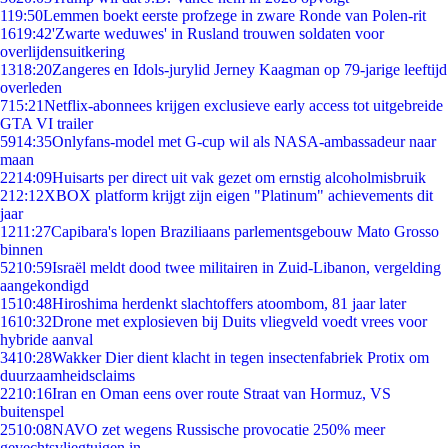
1
19:50
Lemmen boekt eerste profzege in zware Ronde van Polen-rit
16
19:42
'Zwarte weduwes' in Rusland trouwen soldaten voor
overlijdensuitkering
13
18:20
Zangeres en Idols-jurylid Jerney Kaagman op 79-jarige leeftijd
overleden
7
15:21
Netflix-abonnees krijgen exclusieve early access tot uitgebreide
GTA VI trailer
59
14:35
Onlyfans-model met G-cup wil als NASA-ambassadeur naar
maan
22
14:09
Huisarts per direct uit vak gezet om ernstig alcoholmisbruik
2
12:12
XBOX platform krijgt zijn eigen "Platinum" achievements dit
jaar
12
11:27
Capibara's lopen Braziliaans parlementsgebouw Mato Grosso
binnen
52
10:59
Israël meldt dood twee militairen in Zuid-Libanon, vergelding
aangekondigd
15
10:48
Hiroshima herdenkt slachtoffers atoombom, 81 jaar later
16
10:32
Drone met explosieven bij Duits vliegveld voedt vrees voor
hybride aanval
34
10:28
Wakker Dier dient klacht in tegen insectenfabriek Protix om
duurzaamheidsclaims
22
10:16
Iran en Oman eens over route Straat van Hormuz, VS
buitenspel
25
10:08
NAVO zet wegens Russische provocatie 250% meer
gevechtsvliegtuigen in