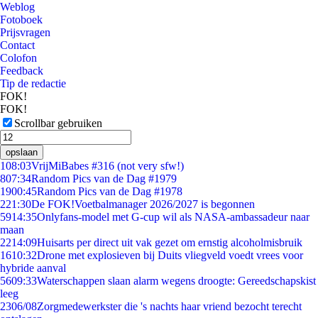
Weblog
Fotoboek
Prijsvragen
Contact
Colofon
Feedback
Tip de redactie
FOK!
FOK!
Scrollbar gebruiken
opslaan
1
08:03
VrijMiBabes #316 (not very sfw!)
8
07:34
Random Pics van de Dag #1979
19
00:45
Random Pics van de Dag #1978
2
21:30
De FOK!Voetbalmanager 2026/2027 is begonnen
59
14:35
Onlyfans-model met G-cup wil als NASA-ambassadeur naar
maan
22
14:09
Huisarts per direct uit vak gezet om ernstig alcoholmisbruik
16
10:32
Drone met explosieven bij Duits vliegveld voedt vrees voor
hybride aanval
56
09:33
Waterschappen slaan alarm wegens droogte: Gereedschapskist
leeg
23
06/08
Zorgmedewerkster die 's nachts haar vriend bezocht terecht