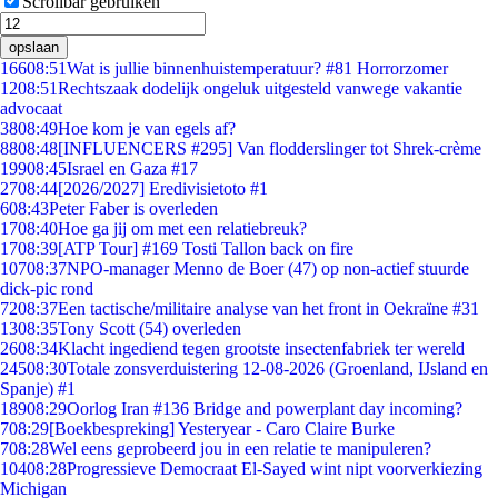
Scrollbar gebruiken
opslaan
166
08:51
Wat is jullie binnenhuistemperatuur? #81 Horrorzomer
12
08:51
Rechtszaak dodelijk ongeluk uitgesteld vanwege vakantie
advocaat
38
08:49
Hoe kom je van egels af?
88
08:48
[INFLUENCERS #295] Van flodderslinger tot Shrek-crème
199
08:45
Israel en Gaza #17
27
08:44
[2026/2027] Eredivisietoto #1
6
08:43
Peter Faber is overleden
17
08:40
Hoe ga jij om met een relatiebreuk?
17
08:39
[ATP Tour] #169 Tosti Tallon back on fire
107
08:37
NPO-manager Menno de Boer (47) op non-actief stuurde
dick-pic rond
72
08:37
Een tactische/militaire analyse van het front in Oekraïne #31
13
08:35
Tony Scott (54) overleden
26
08:34
Klacht ingediend tegen grootste insectenfabriek ter wereld
245
08:30
Totale zonsverduistering 12-08-2026 (Groenland, IJsland en
Spanje) #1
189
08:29
Oorlog Iran #136 Bridge and powerplant day incoming?
7
08:29
[Boekbespreking] Yesteryear - Caro Claire Burke
7
08:28
Wel eens geprobeerd jou in een relatie te manipuleren?
104
08:28
Progressieve Democraat El-Sayed wint nipt voorverkiezing
Michigan