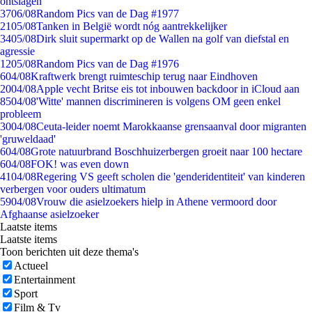
ontslagen
37
06/08
Random Pics van de Dag #1977
21
05/08
Tanken in België wordt nóg aantrekkelijker
34
05/08
Dirk sluit supermarkt op de Wallen na golf van diefstal en
agressie
12
05/08
Random Pics van de Dag #1976
6
04/08
Kraftwerk brengt ruimteschip terug naar Eindhoven
20
04/08
Apple vecht Britse eis tot inbouwen backdoor in iCloud aan
85
04/08
'Witte' mannen discrimineren is volgens OM geen enkel
probleem
30
04/08
Ceuta-leider noemt Marokkaanse grensaanval door migranten
'gruweldaad'
6
04/08
Grote natuurbrand Boschhuizerbergen groeit naar 100 hectare
6
04/08
FOK! was even down
41
04/08
Regering VS geeft scholen die 'genderidentiteit' van kinderen
verbergen voor ouders ultimatum
59
04/08
Vrouw die asielzoekers hielp in Athene vermoord door
Afghaanse asielzoeker
Laatste items
Laatste items
Toon berichten uit deze thema's
Actueel
Entertainment
Sport
Film & Tv