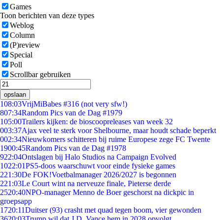
Games
Toon berichten van deze types
Weblog
Column
(P)review
Special
Poll
Scrollbar gebruiken
opslaan
1
08:03
VrijMiBabes #316 (not very sfw!)
8
07:34
Random Pics van de Dag #1979
1
05:00
Trailers kijken: de bioscoopreleases van week 32
0
03:37
Ajax veel te sterk voor Shelbourne, maar houdt schade beperkt
0
02:34
Nieuwkomers schitteren bij ruime Europese zege FC Twente
19
00:45
Random Pics van de Dag #1978
9
22:04
Ontslagen bij Halo Studios na Campaign Evolved
10
22:01
PS5-doos waarschuwt voor einde fysieke games
2
21:30
De FOK!Voetbalmanager 2026/2027 is begonnen
2
21:03
Le Court wint na nerveuze finale, Pieterse derde
25
20:40
NPO-manager Menno de Boer geschorst na dickpic in
groepsapp
17
20:11
Duitser (93) crasht met quad tegen boom, vier gewonden
36
20:03
Trump wil dat J.D. Vance hem in 2028 opvolgt