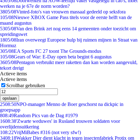
45
05/08
Doorwerken na AOW-leeftijd vaker vastgelegd in cao's, moet
werken na je 67e de norm worden?
38
05/08
Vinted-foto's van vrouwen massaal gedeeld op seksfora
1
05/08
Nieuwe XBOX Game Pass titels voor de eerste helft van de
maand augustus
53
05/08
Van den Brink zet nog eens 14 gemeenten onder toezicht om
spreidingswet
18
05/08
Iran overweegt Europese hulp bij ruimen mijnen in Straat van
Hormuz
3
05/08
EA Sports FC 27 toont The Grounds-modus
1
05/08
Gears of War: E-Day open beta begint 6 augustus
36
05/08
Pentagon verbruikt meer raketten dan kan worden aangevuld,
tekort dreigt
Actieve items
Actieve items
Scrollbar gebruiken
opslaan
25
08:50
NPO-manager Menno de Boer geschorst na dickpic in
groepsapp
8
08:49
Random Pics van de Dag #1979
16
08:38
'Zwarte weduwes' in Rusland trouwen soldaten voor
overlijdensuitkering
1
08:22
VrijMiBabes #316 (not very sfw!)
34
08:18
Wakker Dier dient klacht in tegen insectenfabriek Protix om