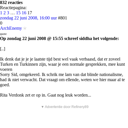
832 reacties
Reactiepagina:
1
2
3
…
15
16
17
zondag 22 juni 2008, 16:00 uur
#801
0
ArchEnemy
quote:
Op zondag 22 juni 2008 @ 15:55 schreef siddha het volgende:
[..]
Ik denk dat je je je laatste tijd best wel vaak verbaasd, dat er zoveel
Turken en Turkinnen zijn, waar je een normale gesprekken, mee kunt
voeren
Sorry Sid, omgekeerd. Ik schrik me lam van dat blinde nationalisme,
had ik niet verwacht. Dat vraagt om ellende, weten we hier maar al te
goed.
Rita Verdonk zet er op in. Gaat nog leuk worden...
▼ Advertentie door Refinery89