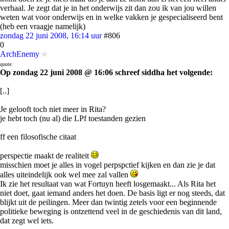
verhaal. Je zegt dat je in het onderwijs zit dan zou ik van jou willen
weten wat voor onderwijs en in welke vakken je gespecialiseerd bent
(heb een vraagje namelijk)
zondag 22 juni 2008, 16:14 uur
#806
0
ArchEnemy
quote:
Op zondag 22 juni 2008 @ 16:06 schreef siddha het volgende:
[..]
Je gelooft toch niet meer in Rita?
je hebt toch (nu al) die LPf toestanden gezien
ff een filosofische citaat
perspectie maakt de realiteit
misschien moet je alles in vogel perpspctief kijken en dan zie je dat
alles uiteindelijk ook wel mee zal vallen
Ik zie het resultaat van wat Fortuyn heeft losgemaakt... Als Rita het
niet doet, gaat iemand anders het doen. De basis ligt er nog steeds, dat
blijkt uit de peilingen. Meer dan twintig zetels voor een beginnende
politieke beweging is ontzettend veel in de geschiedenis van dit land,
dat zegt wel iets.