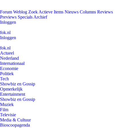
Forum
Weblog
Zoek
Actieve Items
Nieuws
Columns
Reviews
Previews
Specials
Archief
Inloggen
fok.nl
Inloggen
fok.nl
Actueel
Nederland
Internationaal
Economie
Politiek
Tech
Showbiz en Gossip
Opmerkelijk
Entertainment
Showbiz en Gossip
Muziek
Film
Televisie
Media & Cultuur
Bioscoopagenda