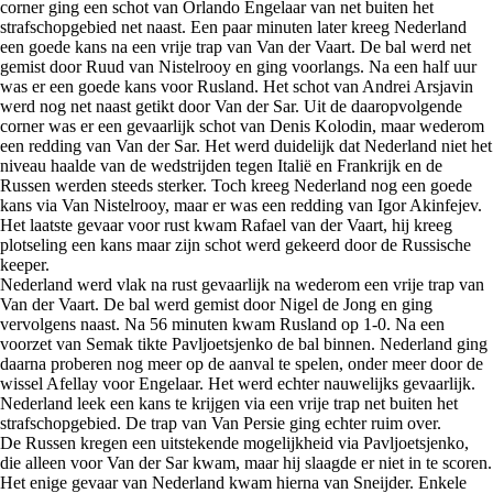
corner ging een schot van Orlando Engelaar van net buiten het
strafschopgebied net naast. Een paar minuten later kreeg Nederland
een goede kans na een vrije trap van Van der Vaart. De bal werd net
gemist door Ruud van Nistelrooy en ging voorlangs. Na een half uur
was er een goede kans voor Rusland. Het schot van Andrei Arsjavin
werd nog net naast getikt door Van der Sar. Uit de daaropvolgende
corner was er een gevaarlijk schot van Denis Kolodin, maar wederom
een redding van Van der Sar. Het werd duidelijk dat Nederland niet het
niveau haalde van de wedstrijden tegen Italië en Frankrijk en de
Russen werden steeds sterker. Toch kreeg Nederland nog een goede
kans via Van Nistelrooy, maar er was een redding van Igor Akinfejev.
Het laatste gevaar voor rust kwam Rafael van der Vaart, hij kreeg
plotseling een kans maar zijn schot werd gekeerd door de Russische
keeper.
Nederland werd vlak na rust gevaarlijk na wederom een vrije trap van
Van der Vaart. De bal werd gemist door Nigel de Jong en ging
vervolgens naast. Na 56 minuten kwam Rusland op 1-0. Na een
voorzet van Semak tikte Pavljoetsjenko de bal binnen. Nederland ging
daarna proberen nog meer op de aanval te spelen, onder meer door de
wissel Afellay voor Engelaar. Het werd echter nauwelijks gevaarlijk.
Nederland leek een kans te krijgen via een vrije trap net buiten het
strafschopgebied. De trap van Van Persie ging echter ruim over.
De Russen kregen een uitstekende mogelijkheid via Pavljoetsjenko,
die alleen voor Van der Sar kwam, maar hij slaagde er niet in te scoren.
Het enige gevaar van Nederland kwam hierna van Sneijder. Enkele