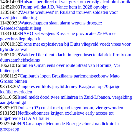
1436
14:09
Huisarts per direct uit vak gezet om ernstig alcoholmisbruik
1245
20:03
Trump wil dat J.D. Vance hem in 2028 opvolgt
1235
19:42
'Zwarte weduwes' in Rusland trouwen soldaten voor
overlijdensuitkering
1142
09:33
Waterschappen slaan alarm wegens droogte:
Gereedschapskist leeg
1133
10:08
NAVO zet wegens Russische provocatie 250% meer
gevechtsvliegtuigen in
1076
10:32
Drone met explosieven bij Duits vliegveld voedt vrees voor
hybride aanval
1067
10:28
Wakker Dier dient klacht in tegen insectenfabriek Protix om
duurzaamheidsclaims
1062
10:16
Iran en Oman eens over route Straat van Hormuz, VS
buitenspel
1058
11:27
Capibara's lopen Braziliaans parlementsgebouw Mato
Grosso binnen
985
18:20
Zangeres en Idols-jurylid Jerney Kaagman op 79-jarige
leeftijd overleden
981
10:59
Israël meldt dood twee militairen in Zuid-Libanon, vergelding
aangekondigd
938
20:11
Duitser (93) crasht met quad tegen boom, vier gewonden
913
15:21
Netflix-abonnees krijgen exclusieve early access tot
uitgebreide GTA VI trailer
902
20:40
NPO-manager Menno de Boer geschorst na dickpic in
groepsapp