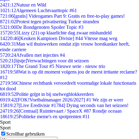
24
21:12
Natuur en Wild
10
21:12
Algemeen Luchtvaarttopic #61
7
21:06
[gratis] Videogames Part 9: Gratis en free-to-play games!
87
21:02
Protest tegen privatisering Turkse stranden
53
21:00
De Bondgenoten Spoiler Topic #3
157
20:55
Lizzy (21) op klaarlichte dag zwaar mishandeld
142
20:46
[Keuken Kampioen Divisie] #44 Vitesse mag weg
64
20:31
Man wil thuiswerken omdat zijn vrouw borstkanker heeft,
einde carriere
57
20:24
Afvallen met injecties #4
5
20:21
[lijstje]Verwachtingen voor dit seizoen
18
20:17
The Grand Tour #5 Nieuwe serie - nieuw trio
167
19:58
Wat is op dit moment volgens jou de meest irritante reclame?
#12
27
19:56
Chinese rechtbank veroordeelt voormalige lokale functionaris
tot dood
68
19:52
Politie grijpt in bij snelwegblokkeerders
69
19:42
[FOK!Voetbalmanager 2026/2027] #1 We zijn er weer
158
19:27
[Live Eredivisie #1784] Dying seconds van het seizoen!
247
19:26
[Centraal] Ruimtevaart / SpaceX #87 Rondje oceaan
186
19:25
Politieke meme's en spotprenten #11
Sport
Sport
Scrollbar gebruiken