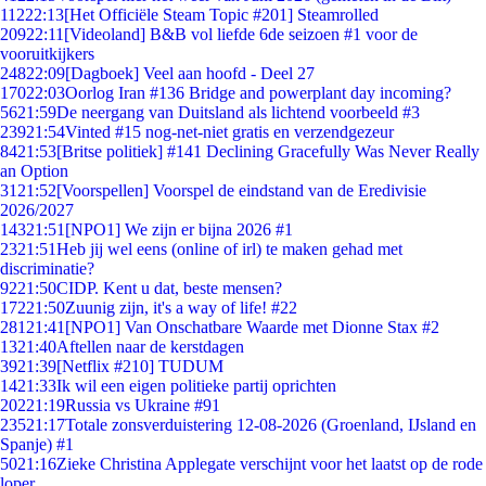
112
22:13
[Het Officiële Steam Topic #201] Steamrolled
209
22:11
[Videoland] B&B vol liefde 6de seizoen #1 voor de
vooruitkijkers
248
22:09
[Dagboek] Veel aan hoofd - Deel 27
170
22:03
Oorlog Iran #136 Bridge and powerplant day incoming?
56
21:59
De neergang van Duitsland als lichtend voorbeeld #3
239
21:54
Vinted #15 nog-net-niet gratis en verzendgezeur
84
21:53
[Britse politiek] #141 Declining Gracefully Was Never Really
an Option
31
21:52
[Voorspellen] Voorspel de eindstand van de Eredivisie
2026/2027
143
21:51
[NPO1] We zijn er bijna 2026 #1
23
21:51
Heb jij wel eens (online of irl) te maken gehad met
discriminatie?
92
21:50
CIDP. Kent u dat, beste mensen?
172
21:50
Zuunig zijn, it's a way of life! #22
281
21:41
[NPO1] Van Onschatbare Waarde met Dionne Stax #2
13
21:40
Aftellen naar de kerstdagen
39
21:39
[Netflix #210] TUDUM
14
21:33
Ik wil een eigen politieke partij oprichten
202
21:19
Russia vs Ukraine #91
235
21:17
Totale zonsverduistering 12-08-2026 (Groenland, IJsland en
Spanje) #1
50
21:16
Zieke Christina Applegate verschijnt voor het laatst op de rode
loper