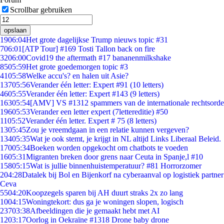
Scrollbar gebruiken
opslaan
19
06:04
Het grote dagelijkse Trump nieuws topic #31
7
06:01
[ATP Tour] #169 Tosti Tallon back on fire
32
06:00
Covid19 the aftermath #17 bananenmilkshake
85
05:59
Het grote goedemorgen topic #3
41
05:58
Welke accu's? en halen uit Asie?
137
05:56
Verander één letter: Expert #91 (10 letters)
46
05:55
Verander één letter: Expert #143 (9 letters)
163
05:54
[AMV] VS #1312 spammers van de internationale rechtsorde
196
05:53
Verander een letter expert (7lettereditie) #50
11
05:52
Verander één letter. Expert # 75 (8 letters)
13
05:45
Zou je vreemdgaan in een relatie kunnen vergeven?
134
05:35
Wat je ook stemt, je krijgt in NL altijd Links Liberaal Beleid.
170
05:34
Boeken worden opgekocht om chatbots te voeden
16
05:31
Migranten breken door grens naar Ceuta in Spanje,l #10
158
05:15
Wat is jullie binnenhuistemperatuur? #81 Horrorzomer
2
04:28
Datalek bij Bol en Bijenkorf na cyberaanval op logistiek partner
Ceva
55
04:20
Koopzegels sparen bij AH duurt straks 2x zo lang
10
04:15
Woningtekort: dus ga je woningen slopen, logisch
237
03:38
Afbeeldingen die je gemaakt hebt met AI
12
03:17
Oorlog in Oekraïne #1318 Drone baby drone