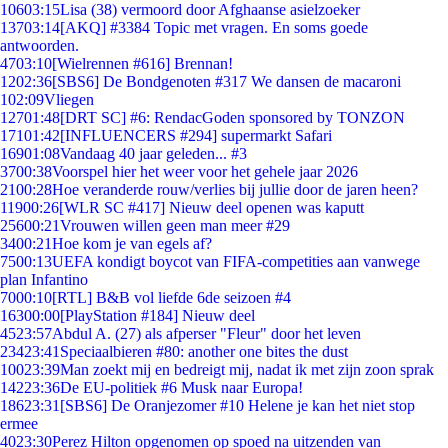
106
03:15
Lisa (38) vermoord door Afghaanse asielzoeker
137
03:14
[AKQ] #3384 Topic met vragen. En soms goede
antwoorden.
47
03:10
[Wielrennen #616] Brennan!
12
02:36
[SBS6] De Bondgenoten #317 We dansen de macaroni
1
02:09
Vliegen
127
01:48
[DRT SC] #6: RendacGoden sponsored by TONZON
171
01:42
[INFLUENCERS #294] supermarkt Safari
169
01:08
Vandaag 40 jaar geleden... #3
37
00:38
Voorspel hier het weer voor het gehele jaar 2026
21
00:28
Hoe veranderde rouw/verlies bij jullie door de jaren heen?
119
00:26
[WLR SC #417] Nieuw deel openen was kaputt
256
00:21
Vrouwen willen geen man meer #29
34
00:21
Hoe kom je van egels af?
75
00:13
UEFA kondigt boycot van FIFA-competities aan vanwege
plan Infantino
70
00:10
[RTL] B&B vol liefde 6de seizoen #4
163
00:00
[PlayStation #184] Nieuw deel
45
23:57
Abdul A. (27) als afperser "Fleur" door het leven
234
23:41
Speciaalbieren #80: another one bites the dust
100
23:39
Man zoekt mij en bedreigt mij, nadat ik met zijn zoon sprak
142
23:36
De EU-politiek #6 Musk naar Europa!
186
23:31
[SBS6] De Oranjezomer #10 Helene je kan het niet stop
ermee
40
23:30
Perez Hilton opgenomen op spoed na uitzenden van