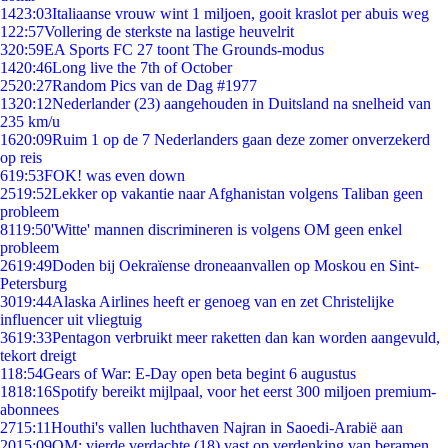
14
23:03
Italiaanse vrouw wint 1 miljoen, gooit kraslot per abuis weg
1
22:57
Vollering de sterkste na lastige heuvelrit
3
20:59
EA Sports FC 27 toont The Grounds-modus
14
20:46
Long live the 7th of October
25
20:27
Random Pics van de Dag #1977
13
20:12
Nederlander (23) aangehouden in Duitsland na snelheid van
235 km/u
16
20:09
Ruim 1 op de 7 Nederlanders gaan deze zomer onverzekerd
op reis
6
19:53
FOK! was even down
25
19:52
Lekker op vakantie naar Afghanistan volgens Taliban geen
probleem
81
19:50
'Witte' mannen discrimineren is volgens OM geen enkel
probleem
26
19:49
Doden bij Oekraïense droneaanvallen op Moskou en Sint-
Petersburg
30
19:44
Alaska Airlines heeft er genoeg van en zet Christelijke
influencer uit vliegtuig
36
19:33
Pentagon verbruikt meer raketten dan kan worden aangevuld,
tekort dreigt
1
18:54
Gears of War: E-Day open beta begint 6 augustus
18
18:16
Spotify bereikt mijlpaal, voor het eerst 300 miljoen premium-
abonnees
27
15:11
Houthi's vallen luchthaven Najran in Saoedi-Arabië aan
20
15:09
OM: vierde verdachte (18) vast op verdenking van beramen