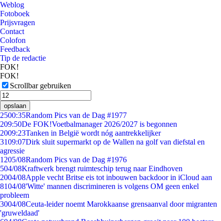
Weblog
Fotoboek
Prijsvragen
Contact
Colofon
Feedback
Tip de redactie
FOK!
FOK!
Scrollbar gebruiken
opslaan
25
00:35
Random Pics van de Dag #1977
2
09:50
De FOK!Voetbalmanager 2026/2027 is begonnen
20
09:23
Tanken in België wordt nóg aantrekkelijker
31
09:07
Dirk sluit supermarkt op de Wallen na golf van diefstal en
agressie
12
05/08
Random Pics van de Dag #1976
5
04/08
Kraftwerk brengt ruimteschip terug naar Eindhoven
20
04/08
Apple vecht Britse eis tot inbouwen backdoor in iCloud aan
81
04/08
'Witte' mannen discrimineren is volgens OM geen enkel
probleem
30
04/08
Ceuta-leider noemt Marokkaanse grensaanval door migranten
'gruweldaad'