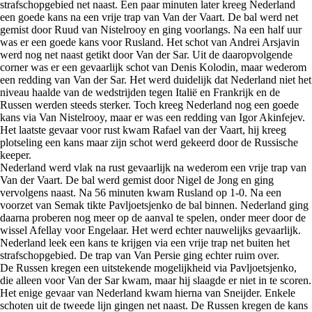
strafschopgebied net naast. Een paar minuten later kreeg Nederland
een goede kans na een vrije trap van Van der Vaart. De bal werd net
gemist door Ruud van Nistelrooy en ging voorlangs. Na een half uur
was er een goede kans voor Rusland. Het schot van Andrei Arsjavin
werd nog net naast getikt door Van der Sar. Uit de daaropvolgende
corner was er een gevaarlijk schot van Denis Kolodin, maar wederom
een redding van Van der Sar. Het werd duidelijk dat Nederland niet het
niveau haalde van de wedstrijden tegen Italië en Frankrijk en de
Russen werden steeds sterker. Toch kreeg Nederland nog een goede
kans via Van Nistelrooy, maar er was een redding van Igor Akinfejev.
Het laatste gevaar voor rust kwam Rafael van der Vaart, hij kreeg
plotseling een kans maar zijn schot werd gekeerd door de Russische
keeper.
Nederland werd vlak na rust gevaarlijk na wederom een vrije trap van
Van der Vaart. De bal werd gemist door Nigel de Jong en ging
vervolgens naast. Na 56 minuten kwam Rusland op 1-0. Na een
voorzet van Semak tikte Pavljoetsjenko de bal binnen. Nederland ging
daarna proberen nog meer op de aanval te spelen, onder meer door de
wissel Afellay voor Engelaar. Het werd echter nauwelijks gevaarlijk.
Nederland leek een kans te krijgen via een vrije trap net buiten het
strafschopgebied. De trap van Van Persie ging echter ruim over.
De Russen kregen een uitstekende mogelijkheid via Pavljoetsjenko,
die alleen voor Van der Sar kwam, maar hij slaagde er niet in te scoren.
Het enige gevaar van Nederland kwam hierna van Sneijder. Enkele
schoten uit de tweede lijn gingen net naast. De Russen kregen de kans