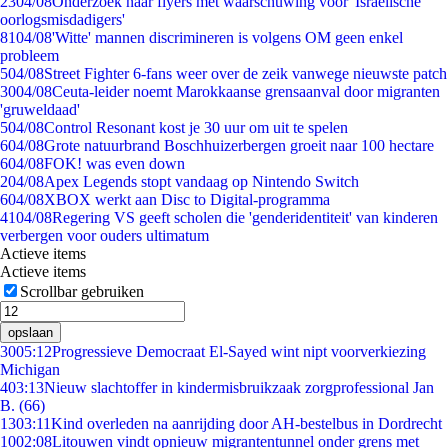
23
04/08
Onderzoek naar flyers met waarschuwing voor 'Israëlische
oorlogsmisdadigers'
81
04/08
'Witte' mannen discrimineren is volgens OM geen enkel
probleem
5
04/08
Street Fighter 6-fans weer over de zeik vanwege nieuwste patch
30
04/08
Ceuta-leider noemt Marokkaanse grensaanval door migranten
'gruweldaad'
5
04/08
Control Resonant kost je 30 uur om uit te spelen
6
04/08
Grote natuurbrand Boschhuizerbergen groeit naar 100 hectare
6
04/08
FOK! was even down
2
04/08
Apex Legends stopt vandaag op Nintendo Switch
6
04/08
XBOX werkt aan Disc to Digital-programma
41
04/08
Regering VS geeft scholen die 'genderidentiteit' van kinderen
verbergen voor ouders ultimatum
Actieve items
Actieve items
Scrollbar gebruiken
opslaan
30
05:12
Progressieve Democraat El-Sayed wint nipt voorverkiezing
Michigan
4
03:13
Nieuw slachtoffer in kindermisbruikzaak zorgprofessional Jan
B. (66)
13
03:11
Kind overleden na aanrijding door AH-bestelbus in Dordrecht
10
02:08
Litouwen vindt opnieuw migrantentunnel onder grens met