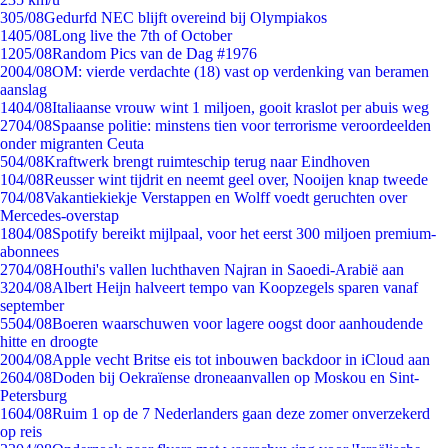
3
05/08
Gedurfd NEC blijft overeind bij Olympiakos
14
05/08
Long live the 7th of October
12
05/08
Random Pics van de Dag #1976
20
04/08
OM: vierde verdachte (18) vast op verdenking van beramen
aanslag
14
04/08
Italiaanse vrouw wint 1 miljoen, gooit kraslot per abuis weg
27
04/08
Spaanse politie: minstens tien voor terrorisme veroordeelden
onder migranten Ceuta
5
04/08
Kraftwerk brengt ruimteschip terug naar Eindhoven
1
04/08
Reusser wint tijdrit en neemt geel over, Nooijen knap tweede
7
04/08
Vakantiekiekje Verstappen en Wolff voedt geruchten over
Mercedes-overstap
18
04/08
Spotify bereikt mijlpaal, voor het eerst 300 miljoen premium-
abonnees
27
04/08
Houthi's vallen luchthaven Najran in Saoedi-Arabië aan
32
04/08
Albert Heijn halveert tempo van Koopzegels sparen vanaf
september
55
04/08
Boeren waarschuwen voor lagere oogst door aanhoudende
hitte en droogte
20
04/08
Apple vecht Britse eis tot inbouwen backdoor in iCloud aan
26
04/08
Doden bij Oekraïense droneaanvallen op Moskou en Sint-
Petersburg
16
04/08
Ruim 1 op de 7 Nederlanders gaan deze zomer onverzekerd
op reis