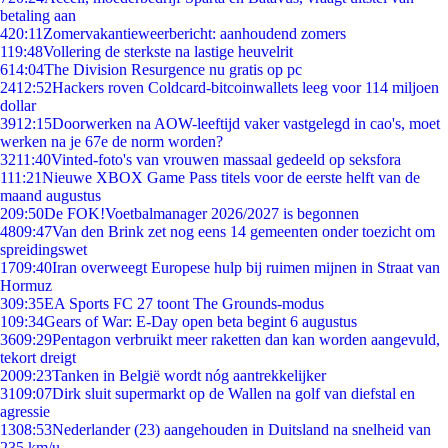
betaling aan
4
20:11
Zomervakantieweerbericht: aanhoudend zomers
1
19:48
Vollering de sterkste na lastige heuvelrit
6
14:04
The Division Resurgence nu gratis op pc
24
12:52
Hackers roven Coldcard-bitcoinwallets leeg voor 114 miljoen
dollar
39
12:15
Doorwerken na AOW-leeftijd vaker vastgelegd in cao's, moet
werken na je 67e de norm worden?
32
11:40
Vinted-foto's van vrouwen massaal gedeeld op seksfora
1
11:21
Nieuwe XBOX Game Pass titels voor de eerste helft van de
maand augustus
2
09:50
De FOK!Voetbalmanager 2026/2027 is begonnen
48
09:47
Van den Brink zet nog eens 14 gemeenten onder toezicht om
spreidingswet
17
09:40
Iran overweegt Europese hulp bij ruimen mijnen in Straat van
Hormuz
3
09:35
EA Sports FC 27 toont The Grounds-modus
1
09:34
Gears of War: E-Day open beta begint 6 augustus
36
09:29
Pentagon verbruikt meer raketten dan kan worden aangevuld,
tekort dreigt
20
09:23
Tanken in België wordt nóg aantrekkelijker
31
09:07
Dirk sluit supermarkt op de Wallen na golf van diefstal en
agressie
13
08:53
Nederlander (23) aangehouden in Duitsland na snelheid van
235 km/u