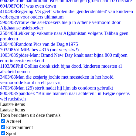
6
04/08
Grote natuurbrand Boschhuizerbergen groeit naar 100 hectare
6
04/08
FOK! was even down
41
04/08
Regering VS geeft scholen die 'genderidentiteit' van kinderen
verbergen voor ouders ultimatum
59
04/08
Vrouw die asielzoekers hielp in Athene vermoord door
Afghaanse asielzoeker
25
04/08
Lekker op vakantie naar Afghanistan volgens Taliban geen
probleem
23
04/08
Random Pics van de Dag #1975
7
03/08
VrijMiBabes #315 (not very sfw!)
10
03/08
Spider-Man: Brand New Day knalt naar bijna 800 miljoen
euro in eerste weekend
11
03/08
Phil Collins dronk zich bijna dood, kinderen moesten al
afscheid nemen
34
03/08
Man die zesjarig jochie met messteken in het hoofd
vermoordde komt na elf jaar vrij
47
03/08
Man (25) sterft nadat hij lijm als condoom gebruikt
80
03/08
Spandoek "Bruine mannen naar achteren" in België opeens
wèl racistisch
Laatste items
Laatste items
Toon berichten uit deze thema's
Actueel
Entertainment
Sport