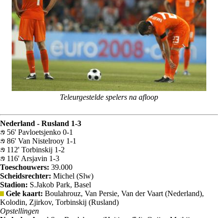
Teleurgestelde spelers na afloop
Nederland - Rusland 1-3
56' Pavloetsjenko 0-1
86' Van Nistelrooy 1-1
112' Torbinskij 1-2
116' Arsjavin 1-3
Toeschouwers:
39.000
Scheidsrechter:
Michel (Slw)
Stadion:
S.Jakob Park, Basel
Gele kaart:
Boulahrouz, Van Persie, Van der Vaart (Nederland),
Kolodin, Zjirkov, Torbinskij (Rusland)
Opstellingen