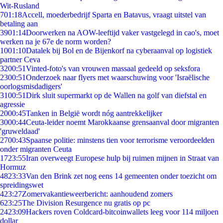
Wit-Rusland
7
01:18
Accell, moederbedrijf Sparta en Batavus, vraagt uitstel van
betaling aan
39
01:14
Doorwerken na AOW-leeftijd vaker vastgelegd in cao's, moet
werken na je 67e de norm worden?
10
01:10
Datalek bij Bol en de Bijenkorf na cyberaanval op logistiek
partner Ceva
32
00:51
Vinted-foto's van vrouwen massaal gedeeld op seksfora
23
00:51
Onderzoek naar flyers met waarschuwing voor 'Israëlische
oorlogsmisdadigers'
31
00:51
Dirk sluit supermarkt op de Wallen na golf van diefstal en
agressie
20
00:45
Tanken in België wordt nóg aantrekkelijker
30
00:44
Ceuta-leider noemt Marokkaanse grensaanval door migranten
'gruweldaad'
27
00:43
Spaanse politie: minstens tien voor terrorisme veroordeelden
onder migranten Ceuta
17
23:55
Iran overweegt Europese hulp bij ruimen mijnen in Straat van
Hormuz
48
23:33
Van den Brink zet nog eens 14 gemeenten onder toezicht om
spreidingswet
4
23:27
Zomervakantieweerbericht: aanhoudend zomers
6
23:25
The Division Resurgence nu gratis op pc
24
23:09
Hackers roven Coldcard-bitcoinwallets leeg voor 114 miljoen
dollar