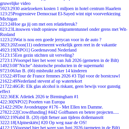
gruwelijke video
59
23:29
30 asielzoekers kosten 1 miljoen in hotel centrum Haarlem
1
23:25
Progressieve Democraat El-Sayed wint nipt voorverkiezing
Michigan
2
23:24
Hoe ga jij om met een relatiebreuk?
0
23:23
Litouwen vindt opnieuw migrantentunnel onder grens met Wit-
Rusland
12
23:23
Wat is nou een goede jerrycan voor in de auto ?
38
23:20
Zoon(11) onderneemt werkelijk geen reet in de vakantie
49
23:19
[NPO1] Goedenavond Nederland
51
23:15
Een gezin stichten uit verveling?
27
23:13
Voorspel hier het weer van Juli 2026 (gemeten in de Bilt)
149
23:08
"Niche"-historische producten in de supermarkt
97
23:06
Jan B. (66) misbruikt zeker 14 kinderen
155
22:49
Tour de France femmes 2026 #3 Tijd voor de borstcrawl
216
22:49
Nederland stevent af op watertekort
217
22:46
GR: Elk glas alcohol is riskant, geen bewijs voor gunstig
effect
3
22:36
EK Atletiek 2026 te Birmingham #1
4
22:30
[NPO2] Poorten van Europa
214
22:29
De Avondetappe #176 - Met Ellen ten Damme.
278
22:22
[Crowdfunding] #442 Golfbanen en betere projecten.....
69
22:19
Nabil B. (20) rijdt fietser aan tijdens dollemansrit
32
22:18
[Alpineskiën] #20 Op weg naar de OS!
41
22:15
Voorspel hier het weer van Juni 2026 (gemeten in de Bilt)