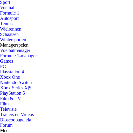
Sport
Voetbal
Formule 1
Autosport
Tennis
Wielrennen
Schaatsen
Wintersporten
Managerspelen
Voetbalmanager
Formule 1-manager
Games
PC
Playstation 4
Xbox One
Nintendo Switch
Xbox Series X|S
PlayStation 5
Film & TV
Film
Televisie
Trailers en Videos
Bioscoopagenda
Forum
Meer