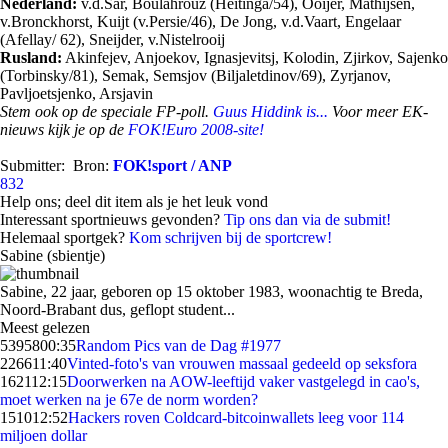
Nederland:
v.d.Sar, Boulahrouz (Heitinga/54), Ooijer, Mathijsen,
v.Bronckhorst, Kuijt (v.Persie/46), De Jong, v.d.Vaart, Engelaar
(Afellay/ 62), Sneijder, v.Nistelrooij
Rusland:
Akinfejev, Anjoekov, Ignasjevitsj, Kolodin, Zjirkov, Sajenko
(Torbinsky/81), Semak, Semsjov (Biljaletdinov/69), Zyrjanov,
Pavljoetsjenko, Arsjavin
Stem ook op de speciale FP-poll.
Guus Hiddink is...
Voor meer EK-
nieuws kijk je op de
FOK!Euro 2008-site!
Submitter:
Bron:
FOK!sport / ANP
832
Help ons; deel dit item als je het leuk vond
Interessant sportnieuws gevonden?
Tip ons dan via de submit!
Helemaal sportgek?
Kom schrijven bij de sportcrew!
Sabine (sbientje)
Sabine, 22 jaar, geboren op 15 oktober 1983, woonachtig te Breda,
Noord-Brabant dus, geflopt student...
Meest gelezen
53958
00:35
Random Pics van de Dag #1977
2266
11:40
Vinted-foto's van vrouwen massaal gedeeld op seksfora
1621
12:15
Doorwerken na AOW-leeftijd vaker vastgelegd in cao's,
moet werken na je 67e de norm worden?
1510
12:52
Hackers roven Coldcard-bitcoinwallets leeg voor 114
miljoen dollar