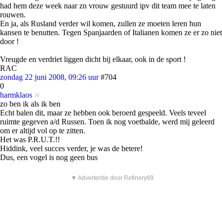
had hem deze week naar zn vrouw gestuurd ipv dit team mee te laten
rouwen.
En ja, als Rusland verder wil komen, zullen ze moeten leren hun
kansen te benutten. Tegen Spanjaarden of Italianen komen ze er zo niet
door !
Vreugde en verdriet liggen dicht bij elkaar, ook in de sport !
RAC
zondag 22 juni 2008, 09:26 uur
#704
0
harmklaos
zo ben ik als ik ben
Echt balen dit, maar ze hebben ook beroerd gespeeld. Veels teveel
ruimte gegeven a/d Russen. Toen ik nog voetbalde, werd mij geleerd
om er altijd vol op te zitten.
Het was P.R.U.T.!!
Hiddink, veel succes verder, je was de betere!
Dus, een vogel is nog geen bus
▼ Advertentie door Refinery89