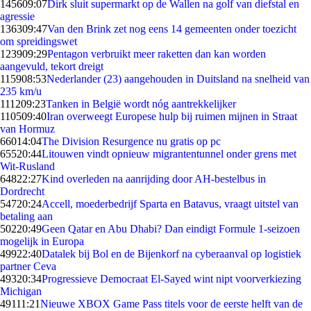
1456
09:07
Dirk sluit supermarkt op de Wallen na golf van diefstal en
agressie
1363
09:47
Van den Brink zet nog eens 14 gemeenten onder toezicht
om spreidingswet
1239
09:29
Pentagon verbruikt meer raketten dan kan worden
aangevuld, tekort dreigt
1159
08:53
Nederlander (23) aangehouden in Duitsland na snelheid van
235 km/u
1112
09:23
Tanken in België wordt nóg aantrekkelijker
1105
09:40
Iran overweegt Europese hulp bij ruimen mijnen in Straat
van Hormuz
660
14:04
The Division Resurgence nu gratis op pc
655
20:44
Litouwen vindt opnieuw migrantentunnel onder grens met
Wit-Rusland
648
22:27
Kind overleden na aanrijding door AH-bestelbus in
Dordrecht
547
20:24
Accell, moederbedrijf Sparta en Batavus, vraagt uitstel van
betaling aan
502
20:49
Geen Qatar en Abu Dhabi? Dan eindigt Formule 1-seizoen
mogelijk in Europa
499
22:40
Datalek bij Bol en de Bijenkorf na cyberaanval op logistiek
partner Ceva
493
20:34
Progressieve Democraat El-Sayed wint nipt voorverkiezing
Michigan
491
11:21
Nieuwe XBOX Game Pass titels voor de eerste helft van de