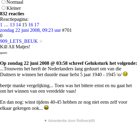
Normaal
Kleiner
832 reacties
Reactiepagina:
1
…
13
14
15
16
17
zondag 22 juni 2008, 09:23 uur
#701
0
909_LETS_BEUK
Kill All Matjes!
quote:
Op zondag 22 juni 2008 @ 03:58 schreef Geluksturk het volgende:
...Trouwens het heeft de Nederlanders lang geduurt om van die
Duitsers te winnen het duurde maar liefst 5 jaar 1940 - 1945 \o/
beetje manke vergelijking... Toen was het bittere ernst en nu gaat het
om het winnen van een veredelde vaas!
En dan nog: winst tijdens 40-45 hebben ze nog niet eens zelf voor
elkaar gekregen ook...
▼ Advertentie door Refinery89