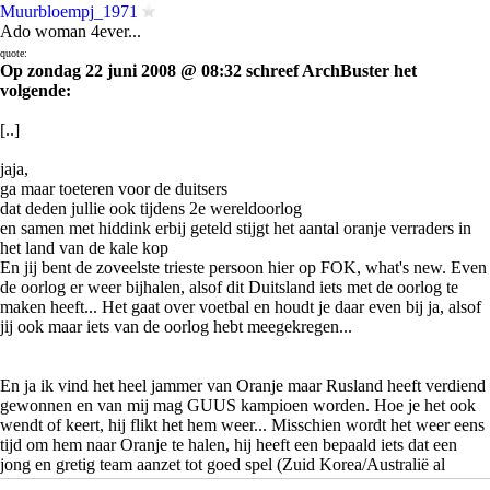
Muurbloempj_1971
Ado woman 4ever...
quote:
Op zondag 22 juni 2008 @ 08:32 schreef ArchBuster het
volgende:
[..]
jaja,
ga maar toeteren voor de duitsers
dat deden jullie ook tijdens 2e wereldoorlog
en samen met hiddink erbij geteld stijgt het aantal oranje verraders in
het land van de kale kop
En jij bent de zoveelste trieste persoon hier op FOK, what's new. Even
de oorlog er weer bijhalen, alsof dit Duitsland iets met de oorlog te
maken heeft... Het gaat over voetbal en houdt je daar even bij ja, alsof
jij ook maar iets van de oorlog hebt meegekregen...
En ja ik vind het heel jammer van Oranje maar Rusland heeft verdiend
gewonnen en van mij mag GUUS kampioen worden. Hoe je het ook
wendt of keert, hij flikt het hem weer... Misschien wordt het weer eens
tijd om hem naar Oranje te halen, hij heeft een bepaald iets dat een
jong en gretig team aanzet tot goed spel (Zuid Korea/Australië al
eerder)...