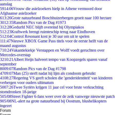
aanslag
59
14:06
Vrouw die asielzoekers hielp in Athene vermoord door
Afghaanse asielzoeker
6
13:26
Grote natuurbrand Boschhuizerbergen groeit naar 100 hectare
30
12:35
Random Pics van de Dag #1973
3
12:28
Gedurfd NEC blijft overeind bij Olympiakos
5
12:23
Kraftwerk brengt ruimteschip terug naar Eindhoven
5
12:04
Control Resonant kost je 30 uur om uit te spelen
1
11:47
Nieuwe XBOX Game Pass titels voor de eerste helft van de
maand augustus
7
10:24
Vakantiekiekje Verstappen en Wolff voedt geruchten over
Mercedes-overstap
32
10:21
Albert Heijn halveert tempo van Koopzegels sparen vanaf
september
80
09:07
Random Pics van de Dag #1798
47
09:07
Man (25) sterft nadat hij lijm als condoom gebruikt
41
08:27
Regering VS geeft scholen die 'genderidentiteit' van kinderen
verbergen voor ouders ultimatum
50
07:26
Twee Syriërs krijgen 11 jaar cel voor brute verkrachting
stomdronken 18-jarige
5
05/08
Street Fighter 6-fans weer over de zeik vanwege nieuwste patch
9
05/08
NL-alert na grote natuurbrand bij Oostrum, blushelikopters
ingezet
Forum
Forum