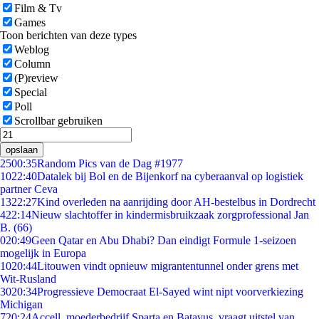
Film & Tv
Games
Toon berichten van deze types
Weblog
Column
(P)review
Special
Poll
Scrollbar gebruiken
opslaan
25
00:35
Random Pics van de Dag #1977
10
22:40
Datalek bij Bol en de Bijenkorf na cyberaanval op logistiek
partner Ceva
13
22:27
Kind overleden na aanrijding door AH-bestelbus in Dordrecht
4
22:14
Nieuw slachtoffer in kindermisbruikzaak zorgprofessional Jan
B. (66)
0
20:49
Geen Qatar en Abu Dhabi? Dan eindigt Formule 1-seizoen
mogelijk in Europa
10
20:44
Litouwen vindt opnieuw migrantentunnel onder grens met
Wit-Rusland
30
20:34
Progressieve Democraat El-Sayed wint nipt voorverkiezing
Michigan
7
20:24
Accell, moederbedrijf Sparta en Batavus, vraagt uitstel van