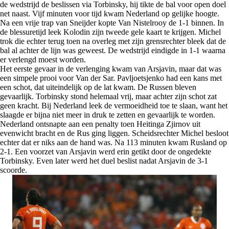
de wedstrijd de beslissen via Torbinsky, hij tikte de bal voor open doel
net naast. Vijf minuten voor tijd kwam Nederland op gelijke hoogte.
Na een vrije trap van Sneijder kopte Van Nistelrooy de 1-1 binnen. In
de blessuretijd leek Kolodin zijn tweede gele kaart te krijgen. Michel
trok die echter terug toen na overleg met zijn grensrechter bleek dat de
bal al achter de lijn was geweest. De wedstrijd eindigde in 1-1 waarna
er verlengd moest worden.
Het eerste gevaar in de verlenging kwam van Arsjavin, maar dat was
een simpele prooi voor Van der Sar. Pavljoetsjenko had een kans met
een schot, dat uiteindelijk op de lat kwam. De Russen bleven
gevaarlijk. Torbinsky stond helemaal vrij, maar achter zijn schot zat
geen kracht. Bij Nederland leek de vermoeidheid toe te slaan, want het
slaagde er bijna niet meer in druk te zetten en gevaarlijk te worden.
Nederland ontsnapte aan een penalty toen Heitinga Zjirnov uit
evenwicht bracht en de Rus ging liggen. Scheidsrechter Michel besloot
echter dat er niks aan de hand was. Na 113 minuten kwam Rusland op
2-1. Een voorzet van Arsjavin werd erin getikt door de ongedekte
Torbinsky. Even later werd het duel beslist nadat Arsjavin de 3-1
scoorde.