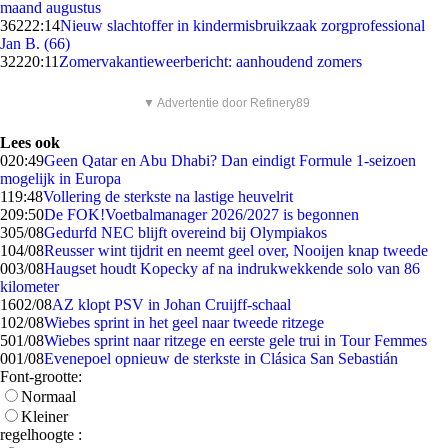
maand augustus
362
22:14
Nieuw slachtoffer in kindermisbruikzaak zorgprofessional
Jan B. (66)
322
20:11
Zomervakantieweerbericht: aanhoudend zomers
▼ Advertentie door Refinery89
Lees ook
0
20:49
Geen Qatar en Abu Dhabi? Dan eindigt Formule 1-seizoen
mogelijk in Europa
1
19:48
Vollering de sterkste na lastige heuvelrit
2
09:50
De FOK!Voetbalmanager 2026/2027 is begonnen
3
05/08
Gedurfd NEC blijft overeind bij Olympiakos
1
04/08
Reusser wint tijdrit en neemt geel over, Nooijen knap tweede
0
03/08
Haugset houdt Kopecky af na indrukwekkende solo van 86
kilometer
16
02/08
AZ klopt PSV in Johan Cruijff-schaal
1
02/08
Wiebes sprint in het geel naar tweede ritzege
5
01/08
Wiebes sprint naar ritzege en eerste gele trui in Tour Femmes
0
01/08
Evenepoel opnieuw de sterkste in Clásica San Sebastián
Font-grootte:
Normaal
Kleiner
regelhoogte :