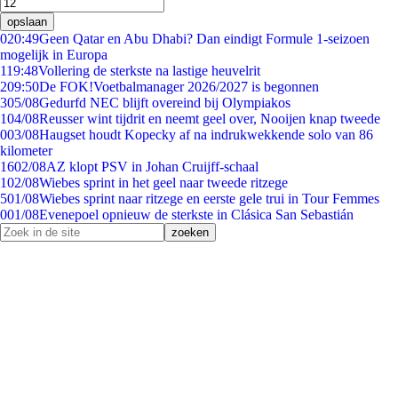
opslaan
0
20:49
Geen Qatar en Abu Dhabi? Dan eindigt Formule 1-seizoen
mogelijk in Europa
1
19:48
Vollering de sterkste na lastige heuvelrit
2
09:50
De FOK!Voetbalmanager 2026/2027 is begonnen
3
05/08
Gedurfd NEC blijft overeind bij Olympiakos
1
04/08
Reusser wint tijdrit en neemt geel over, Nooijen knap tweede
0
03/08
Haugset houdt Kopecky af na indrukwekkende solo van 86
kilometer
16
02/08
AZ klopt PSV in Johan Cruijff-schaal
1
02/08
Wiebes sprint in het geel naar tweede ritzege
5
01/08
Wiebes sprint naar ritzege en eerste gele trui in Tour Femmes
0
01/08
Evenepoel opnieuw de sterkste in Clásica San Sebastián