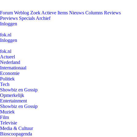
Forum
Weblog
Zoek
Actieve Items
Nieuws
Columns
Reviews
Previews
Specials
Archief
Inloggen
fok.nl
Inloggen
fok.nl
Actueel
Nederland
Internationaal
Economie
Politiek
Tech
Showbiz en Gossip
Opmerkelijk
Entertainment
Showbiz en Gossip
Muziek
Film
Televisie
Media & Cultuur
Bioscoopagenda