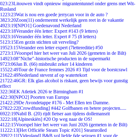
0
23:23
Litouwen vindt opnieuw migrantentunnel onder grens met Wit-
Rusland
12
23:23
Wat is nou een goede jerrycan voor in de auto ?
38
23:20
Zoon(11) onderneemt werkelijk geen reet in de vakantie
49
23:19
[NPO1] Goedenavond Nederland
42
23:18
Verander één letter: Expert #143 (9 letters)
10
23:16
Verander één letter. Expert # 75 (8 letters)
51
23:15
Een gezin stichten uit verveling?
195
23:15
Verander een letter expert (7lettereditie) #50
27
23:13
Voorspel hier het weer van Juli 2026 (gemeten in de Bilt)
149
23:08
"Niche"-historische producten in de supermarkt
97
23:06
Jan B. (66) misbruikt zeker 14 kinderen
155
22:49
Tour de France femmes 2026 #3 Tijd voor de borstcrawl
216
22:49
Nederland stevent af op watertekort
217
22:46
GR: Elk glas alcohol is riskant, geen bewijs voor gunstig
effect
3
22:36
EK Atletiek 2026 te Birmingham #1
4
22:30
[NPO2] Poorten van Europa
214
22:29
De Avondetappe #176 - Met Ellen ten Damme.
278
22:22
[Crowdfunding] #442 Golfbanen en betere projecten.....
69
22:19
Nabil B. (20) rijdt fietser aan tijdens dollemansrit
32
22:18
[Alpineskiën] #20 Op weg naar de OS!
41
22:15
Voorspel hier het weer van Juni 2026 (gemeten in de Bilt)
112
22:13
[Het Officiële Steam Topic #201] Steamrolled
209
22:11
[Videoland] B&B vol liefde 6de seizoen #1 voor de