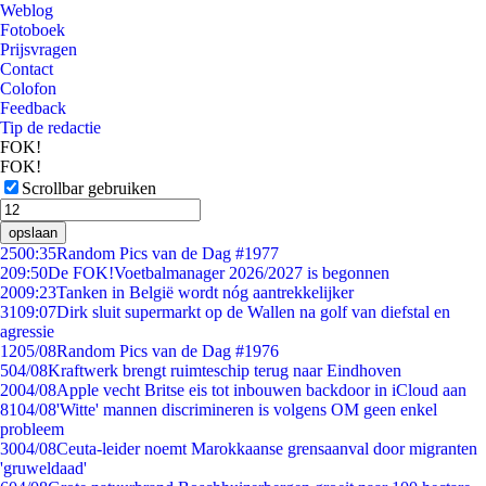
Weblog
Fotoboek
Prijsvragen
Contact
Colofon
Feedback
Tip de redactie
FOK!
FOK!
Scrollbar gebruiken
opslaan
25
00:35
Random Pics van de Dag #1977
2
09:50
De FOK!Voetbalmanager 2026/2027 is begonnen
20
09:23
Tanken in België wordt nóg aantrekkelijker
31
09:07
Dirk sluit supermarkt op de Wallen na golf van diefstal en
agressie
12
05/08
Random Pics van de Dag #1976
5
04/08
Kraftwerk brengt ruimteschip terug naar Eindhoven
20
04/08
Apple vecht Britse eis tot inbouwen backdoor in iCloud aan
81
04/08
'Witte' mannen discrimineren is volgens OM geen enkel
probleem
30
04/08
Ceuta-leider noemt Marokkaanse grensaanval door migranten
'gruweldaad'