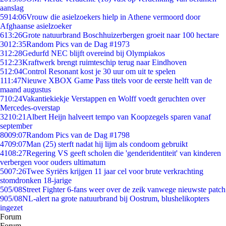
aanslag
59
14:06
Vrouw die asielzoekers hielp in Athene vermoord door
Afghaanse asielzoeker
6
13:26
Grote natuurbrand Boschhuizerbergen groeit naar 100 hectare
30
12:35
Random Pics van de Dag #1973
3
12:28
Gedurfd NEC blijft overeind bij Olympiakos
5
12:23
Kraftwerk brengt ruimteschip terug naar Eindhoven
5
12:04
Control Resonant kost je 30 uur om uit te spelen
1
11:47
Nieuwe XBOX Game Pass titels voor de eerste helft van de
maand augustus
7
10:24
Vakantiekiekje Verstappen en Wolff voedt geruchten over
Mercedes-overstap
32
10:21
Albert Heijn halveert tempo van Koopzegels sparen vanaf
september
80
09:07
Random Pics van de Dag #1798
47
09:07
Man (25) sterft nadat hij lijm als condoom gebruikt
41
08:27
Regering VS geeft scholen die 'genderidentiteit' van kinderen
verbergen voor ouders ultimatum
50
07:26
Twee Syriërs krijgen 11 jaar cel voor brute verkrachting
stomdronken 18-jarige
5
05/08
Street Fighter 6-fans weer over de zeik vanwege nieuwste patch
9
05/08
NL-alert na grote natuurbrand bij Oostrum, blushelikopters
ingezet
Forum
Forum