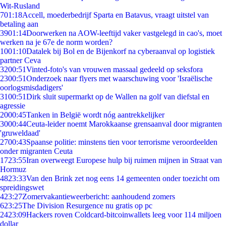
Wit-Rusland
7
01:18
Accell, moederbedrijf Sparta en Batavus, vraagt uitstel van
betaling aan
39
01:14
Doorwerken na AOW-leeftijd vaker vastgelegd in cao's, moet
werken na je 67e de norm worden?
10
01:10
Datalek bij Bol en de Bijenkorf na cyberaanval op logistiek
partner Ceva
32
00:51
Vinted-foto's van vrouwen massaal gedeeld op seksfora
23
00:51
Onderzoek naar flyers met waarschuwing voor 'Israëlische
oorlogsmisdadigers'
31
00:51
Dirk sluit supermarkt op de Wallen na golf van diefstal en
agressie
20
00:45
Tanken in België wordt nóg aantrekkelijker
30
00:44
Ceuta-leider noemt Marokkaanse grensaanval door migranten
'gruweldaad'
27
00:43
Spaanse politie: minstens tien voor terrorisme veroordeelden
onder migranten Ceuta
17
23:55
Iran overweegt Europese hulp bij ruimen mijnen in Straat van
Hormuz
48
23:33
Van den Brink zet nog eens 14 gemeenten onder toezicht om
spreidingswet
4
23:27
Zomervakantieweerbericht: aanhoudend zomers
6
23:25
The Division Resurgence nu gratis op pc
24
23:09
Hackers roven Coldcard-bitcoinwallets leeg voor 114 miljoen
dollar