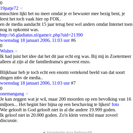
0
19patje72
misschien lijkt het nu meer omdat je er bewuster mee bezig bent, je
leest het toch vaak hier op FOK.
en de media aandacht 15 jaar terug best wel anders omdat Internet toen
nog in opkomst was.
http://s6.gladiatus.nl/game/c.php?uid=21390
woensdag 18 januari 2006, 11:03 uur
#6
0
Wishes
Ik had juist het idee dat het dit jaar echt erg was. Bij mij in Zoetermeer
alleen al zijn al die familiedrama's geweest enzo.
Blijkbaar heb je toch echt een enorm vertekend beeld van dat soort
dingen mbv de media..
woensdag 18 januari 2006, 11:03 uur
#7
0
onemangang
Je kan zeggen wat je wil, maar 200 moorden op een bevolking van 16
miljoen... Het begint hier bijna op een beschaving te lijken!
foto
Wie gelooft in God gelooft niet in al die andere 19.999 goden.
Ik geloof niet in 20.000 goden. Zo'n klein verschil maar zoveel
discussie.
▼ Advertentie door Refinery89