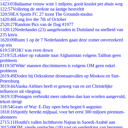
14
23:03
Italiaanse vrouw wint 1 miljoen, gooit kraslot per abuis weg
1
22:57
Vollering de sterkste na lastige heuvelrit
3
20:59
EA Sports FC 27 toont The Grounds-modus
14
20:46
Long live the 7th of October
25
20:27
Random Pics van de Dag #1977
13
20:12
Nederlander (23) aangehouden in Duitsland na snelheid van
235 km/u
16
20:09
Ruim 1 op de 7 Nederlanders gaan deze zomer onverzekerd
op reis
6
19:53
FOK! was even down
25
19:52
Lekker op vakantie naar Afghanistan volgens Taliban geen
probleem
81
19:50
'Witte' mannen discrimineren is volgens OM geen enkel
probleem
26
19:49
Doden bij Oekraïense droneaanvallen op Moskou en Sint-
Petersburg
30
19:44
Alaska Airlines heeft er genoeg van en zet Christelijke
influencer uit vliegtuig
36
19:33
Pentagon verbruikt meer raketten dan kan worden aangevuld,
tekort dreigt
1
18:54
Gears of War: E-Day open beta begint 6 augustus
18
18:16
Spotify bereikt mijlpaal, voor het eerst 300 miljoen premium-
abonnees
27
15:11
Houthi's vallen luchthaven Najran in Saoedi-Arabië aan
20
15:09
OM: vierde verdachte (18) vast op verdenking van beramen