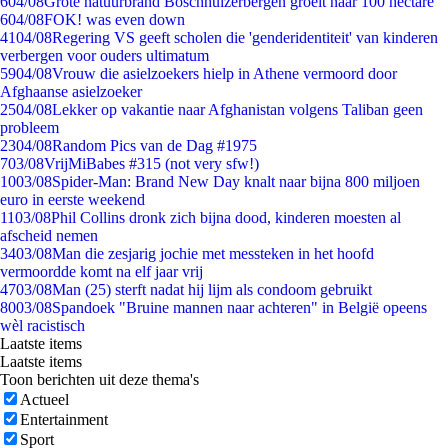
6
04/08
Grote natuurbrand Boschhuizerbergen groeit naar 100 hectare
6
04/08
FOK! was even down
41
04/08
Regering VS geeft scholen die 'genderidentiteit' van kinderen
verbergen voor ouders ultimatum
59
04/08
Vrouw die asielzoekers hielp in Athene vermoord door
Afghaanse asielzoeker
25
04/08
Lekker op vakantie naar Afghanistan volgens Taliban geen
probleem
23
04/08
Random Pics van de Dag #1975
7
03/08
VrijMiBabes #315 (not very sfw!)
10
03/08
Spider-Man: Brand New Day knalt naar bijna 800 miljoen
euro in eerste weekend
11
03/08
Phil Collins dronk zich bijna dood, kinderen moesten al
afscheid nemen
34
03/08
Man die zesjarig jochie met messteken in het hoofd
vermoordde komt na elf jaar vrij
47
03/08
Man (25) sterft nadat hij lijm als condoom gebruikt
80
03/08
Spandoek "Bruine mannen naar achteren" in België opeens
wèl racistisch
Laatste items
Laatste items
Toon berichten uit deze thema's
Actueel
Entertainment
Sport