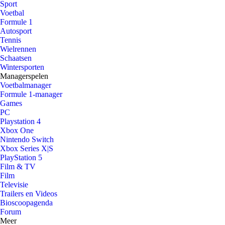
Sport
Voetbal
Formule 1
Autosport
Tennis
Wielrennen
Schaatsen
Wintersporten
Managerspelen
Voetbalmanager
Formule 1-manager
Games
PC
Playstation 4
Xbox One
Nintendo Switch
Xbox Series X|S
PlayStation 5
Film & TV
Film
Televisie
Trailers en Videos
Bioscoopagenda
Forum
Meer