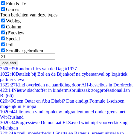
Film & Tv
Games
Toon berichten van deze types
Weblog
Column
(P)review
Special
Poll
Scrollbar gebruiken
opslaan
25
00:35
Random Pics van de Dag #1977
10
22:40
Datalek bij Bol en de Bijenkorf na cyberaanval op logistiek
partner Ceva
13
22:27
Kind overleden na aanrijding door AH-bestelbus in Dordrecht
4
22:14
Nieuw slachtoffer in kindermisbruikzaak zorgprofessional Jan
B. (66)
0
20:49
Geen Qatar en Abu Dhabi? Dan eindigt Formule 1-seizoen
mogelijk in Europa
10
20:44
Litouwen vindt opnieuw migrantentunnel onder grens met
Wit-Rusland
30
20:34
Progressieve Democraat El-Sayed wint nipt voorverkiezing
Michigan
7
20:24
Accell, moederbedrijf Sparta en Batavus, vraagt uitstel van