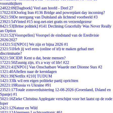
vooruitkijkers
248
22:09
[Dagboek] Veel aan hoofd - Deel 27
170
22:03
Oorlog Iran #136 Bridge and powerplant day incoming?
56
21:59
De neergang van Duitsland als lichtend voorbeeld #3
239
21:54
Vinted #15 nog-net-niet gratis en verzendgezeur
84
21:53
[Britse politiek] #141 Declining Gracefully Was Never Really
an Option
31
21:52
[Voorspellen] Voorspel de eindstand van de Eredivisie
2026/2027
143
21:51
[NPO1] We zijn er bijna 2026 #1
23
21:51
Heb jij wel eens (online of irl) te maken gehad met
discriminatie?
92
21:50
CIDP. Kent u dat, beste mensen?
172
21:50
Zuunig zijn, it's a way of life! #22
281
21:41
[NPO1] Van Onschatbare Waarde met Dionne Stax #2
13
21:40
Aftellen naar de kerstdagen
39
21:39
[Netflix #210] TUDUM
14
21:33
Ik wil een eigen politieke partij oprichten
202
21:19
Russia vs Ukraine #91
235
21:17
Totale zonsverduistering 12-08-2026 (Groenland, IJsland en
Spanje) #1
50
21:16
Zieke Christina Applegate verschijnt voor het laatst op de rode
loper
24
21:12
Natuur en Wild
10
21:12
Algemeen Luchtvaarttopic #61