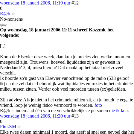
woensdag 18 januari 2006, 11:19 uur
#12
0
R@b
No-nonsens
quote:
Op woensdag 18 januari 2006 11:11 schreef Kozzmic het
volgende:
[..]
Koop de Elsevier deze week, dan kun je precies zien welke moorden
meegeteld zijn. Trouwens, hoeveel liquidaties zijn er geweest in
Nederland? 3, 4, misschien 5? Dat maakt op het totaal niet zoveel
verschil.
Ik hoorde zo'n gast van Elsevier vanochtend op de radio (538 geloof
ik) en die zei dat er behoorlijk wat liquidaties en ruzies in het criminele
milieu tussen zitten. Verder ook veel moorden tussen (ex)geliefden.
Zijn advies: Als je niet in het criminele milieu zit, en je houdt je eega te
vriend, loop je weinig risico vermoord te worden.
foto
R@b is inderdaad één van de verschrikkelijkste personen
die ik ken
.
woensdag 18 januari 2006, 11:20 uur
#13
0
Fire-ZM
Elke twee dagen minimaal 1 moord, dat geeft al snel een gevoel dat het