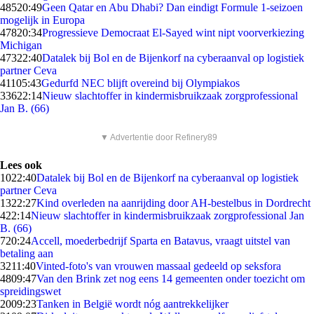
485
20:49
Geen Qatar en Abu Dhabi? Dan eindigt Formule 1-seizoen
mogelijk in Europa
478
20:34
Progressieve Democraat El-Sayed wint nipt voorverkiezing
Michigan
473
22:40
Datalek bij Bol en de Bijenkorf na cyberaanval op logistiek
partner Ceva
411
05:43
Gedurfd NEC blijft overeind bij Olympiakos
336
22:14
Nieuw slachtoffer in kindermisbruikzaak zorgprofessional
Jan B. (66)
▼ Advertentie door Refinery89
Lees ook
10
22:40
Datalek bij Bol en de Bijenkorf na cyberaanval op logistiek
partner Ceva
13
22:27
Kind overleden na aanrijding door AH-bestelbus in Dordrecht
4
22:14
Nieuw slachtoffer in kindermisbruikzaak zorgprofessional Jan
B. (66)
7
20:24
Accell, moederbedrijf Sparta en Batavus, vraagt uitstel van
betaling aan
32
11:40
Vinted-foto's van vrouwen massaal gedeeld op seksfora
48
09:47
Van den Brink zet nog eens 14 gemeenten onder toezicht om
spreidingswet
20
09:23
Tanken in België wordt nóg aantrekkelijker