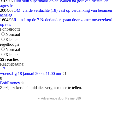
31
09:07
Dirk sluit supermarkt op de Wallen na golf van diefstal en
agressie
20
04/08
OM: vierde verdachte (18) vast op verdenking van beramen
aanslag
16
04/08
Ruim 1 op de 7 Nederlanders gaan deze zomer onverzekerd
op reis
Font-grootte:
Normaal
Kleiner
regelhoogte :
Normaal
Kleiner
55 reacties
Reactiepagina:
1
2
woensdag 18 januari 2006, 11:00 uur
#1
0
BobRooney
Ze zijn zeker de liquidaties vergeten mee te tellen.
▼ Advertentie door Refinery89