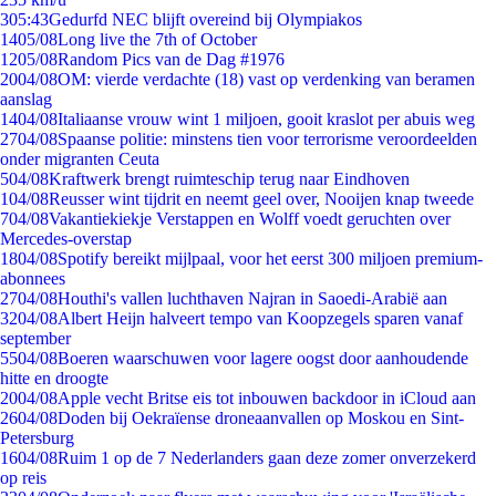
3
05:43
Gedurfd NEC blijft overeind bij Olympiakos
14
05/08
Long live the 7th of October
12
05/08
Random Pics van de Dag #1976
20
04/08
OM: vierde verdachte (18) vast op verdenking van beramen
aanslag
14
04/08
Italiaanse vrouw wint 1 miljoen, gooit kraslot per abuis weg
27
04/08
Spaanse politie: minstens tien voor terrorisme veroordeelden
onder migranten Ceuta
5
04/08
Kraftwerk brengt ruimteschip terug naar Eindhoven
1
04/08
Reusser wint tijdrit en neemt geel over, Nooijen knap tweede
7
04/08
Vakantiekiekje Verstappen en Wolff voedt geruchten over
Mercedes-overstap
18
04/08
Spotify bereikt mijlpaal, voor het eerst 300 miljoen premium-
abonnees
27
04/08
Houthi's vallen luchthaven Najran in Saoedi-Arabië aan
32
04/08
Albert Heijn halveert tempo van Koopzegels sparen vanaf
september
55
04/08
Boeren waarschuwen voor lagere oogst door aanhoudende
hitte en droogte
20
04/08
Apple vecht Britse eis tot inbouwen backdoor in iCloud aan
26
04/08
Doden bij Oekraïense droneaanvallen op Moskou en Sint-
Petersburg
16
04/08
Ruim 1 op de 7 Nederlanders gaan deze zomer onverzekerd
op reis