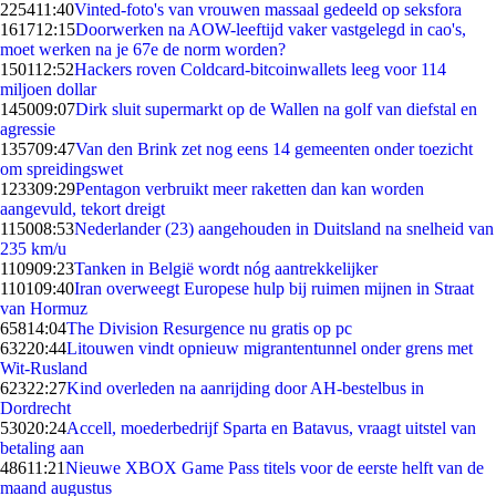
2254
11:40
Vinted-foto's van vrouwen massaal gedeeld op seksfora
1617
12:15
Doorwerken na AOW-leeftijd vaker vastgelegd in cao's,
moet werken na je 67e de norm worden?
1501
12:52
Hackers roven Coldcard-bitcoinwallets leeg voor 114
miljoen dollar
1450
09:07
Dirk sluit supermarkt op de Wallen na golf van diefstal en
agressie
1357
09:47
Van den Brink zet nog eens 14 gemeenten onder toezicht
om spreidingswet
1233
09:29
Pentagon verbruikt meer raketten dan kan worden
aangevuld, tekort dreigt
1150
08:53
Nederlander (23) aangehouden in Duitsland na snelheid van
235 km/u
1109
09:23
Tanken in België wordt nóg aantrekkelijker
1101
09:40
Iran overweegt Europese hulp bij ruimen mijnen in Straat
van Hormuz
658
14:04
The Division Resurgence nu gratis op pc
632
20:44
Litouwen vindt opnieuw migrantentunnel onder grens met
Wit-Rusland
623
22:27
Kind overleden na aanrijding door AH-bestelbus in
Dordrecht
530
20:24
Accell, moederbedrijf Sparta en Batavus, vraagt uitstel van
betaling aan
486
11:21
Nieuwe XBOX Game Pass titels voor de eerste helft van de
maand augustus