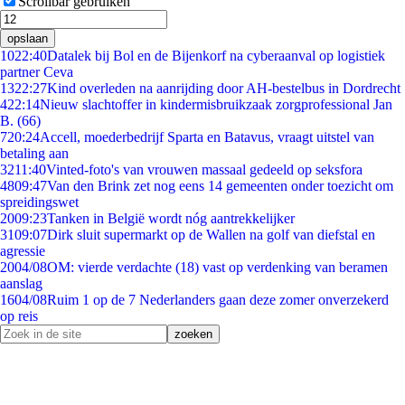
Scrollbar gebruiken
opslaan
10
22:40
Datalek bij Bol en de Bijenkorf na cyberaanval op logistiek
partner Ceva
13
22:27
Kind overleden na aanrijding door AH-bestelbus in Dordrecht
4
22:14
Nieuw slachtoffer in kindermisbruikzaak zorgprofessional Jan
B. (66)
7
20:24
Accell, moederbedrijf Sparta en Batavus, vraagt uitstel van
betaling aan
32
11:40
Vinted-foto's van vrouwen massaal gedeeld op seksfora
48
09:47
Van den Brink zet nog eens 14 gemeenten onder toezicht om
spreidingswet
20
09:23
Tanken in België wordt nóg aantrekkelijker
31
09:07
Dirk sluit supermarkt op de Wallen na golf van diefstal en
agressie
20
04/08
OM: vierde verdachte (18) vast op verdenking van beramen
aanslag
16
04/08
Ruim 1 op de 7 Nederlanders gaan deze zomer onverzekerd
op reis