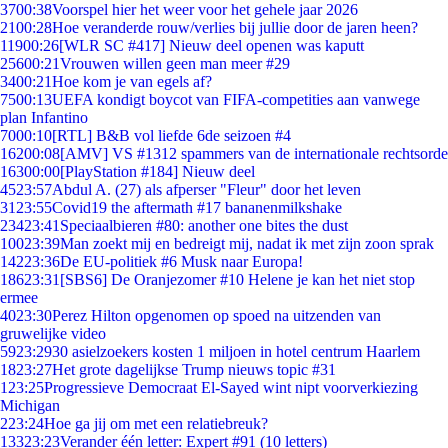
37
00:38
Voorspel hier het weer voor het gehele jaar 2026
21
00:28
Hoe veranderde rouw/verlies bij jullie door de jaren heen?
119
00:26
[WLR SC #417] Nieuw deel openen was kaputt
256
00:21
Vrouwen willen geen man meer #29
34
00:21
Hoe kom je van egels af?
75
00:13
UEFA kondigt boycot van FIFA-competities aan vanwege
plan Infantino
70
00:10
[RTL] B&B vol liefde 6de seizoen #4
162
00:08
[AMV] VS #1312 spammers van de internationale rechtsorde
163
00:00
[PlayStation #184] Nieuw deel
45
23:57
Abdul A. (27) als afperser "Fleur" door het leven
31
23:55
Covid19 the aftermath #17 bananenmilkshake
234
23:41
Speciaalbieren #80: another one bites the dust
100
23:39
Man zoekt mij en bedreigt mij, nadat ik met zijn zoon sprak
142
23:36
De EU-politiek #6 Musk naar Europa!
186
23:31
[SBS6] De Oranjezomer #10 Helene je kan het niet stop
ermee
40
23:30
Perez Hilton opgenomen op spoed na uitzenden van
gruwelijke video
59
23:29
30 asielzoekers kosten 1 miljoen in hotel centrum Haarlem
18
23:27
Het grote dagelijkse Trump nieuws topic #31
1
23:25
Progressieve Democraat El-Sayed wint nipt voorverkiezing
Michigan
2
23:24
Hoe ga jij om met een relatiebreuk?
133
23:23
Verander één letter: Expert #91 (10 letters)