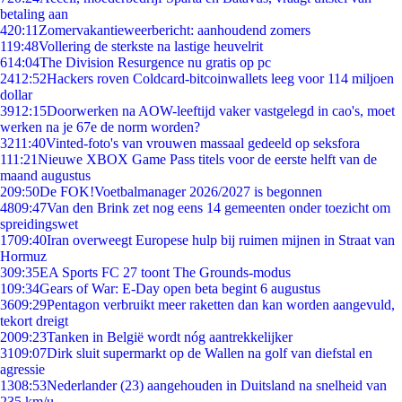
betaling aan
4
20:11
Zomervakantieweerbericht: aanhoudend zomers
1
19:48
Vollering de sterkste na lastige heuvelrit
6
14:04
The Division Resurgence nu gratis op pc
24
12:52
Hackers roven Coldcard-bitcoinwallets leeg voor 114 miljoen
dollar
39
12:15
Doorwerken na AOW-leeftijd vaker vastgelegd in cao's, moet
werken na je 67e de norm worden?
32
11:40
Vinted-foto's van vrouwen massaal gedeeld op seksfora
1
11:21
Nieuwe XBOX Game Pass titels voor de eerste helft van de
maand augustus
2
09:50
De FOK!Voetbalmanager 2026/2027 is begonnen
48
09:47
Van den Brink zet nog eens 14 gemeenten onder toezicht om
spreidingswet
17
09:40
Iran overweegt Europese hulp bij ruimen mijnen in Straat van
Hormuz
3
09:35
EA Sports FC 27 toont The Grounds-modus
1
09:34
Gears of War: E-Day open beta begint 6 augustus
36
09:29
Pentagon verbruikt meer raketten dan kan worden aangevuld,
tekort dreigt
20
09:23
Tanken in België wordt nóg aantrekkelijker
31
09:07
Dirk sluit supermarkt op de Wallen na golf van diefstal en
agressie
13
08:53
Nederlander (23) aangehouden in Duitsland na snelheid van
235 km/u