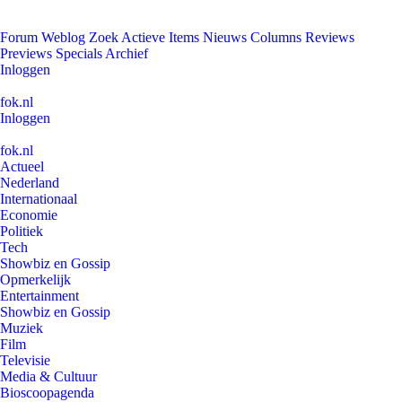
Forum
Weblog
Zoek
Actieve Items
Nieuws
Columns
Reviews
Previews
Specials
Archief
Inloggen
fok.nl
Inloggen
fok.nl
Actueel
Nederland
Internationaal
Economie
Politiek
Tech
Showbiz en Gossip
Opmerkelijk
Entertainment
Showbiz en Gossip
Muziek
Film
Televisie
Media & Cultuur
Bioscoopagenda