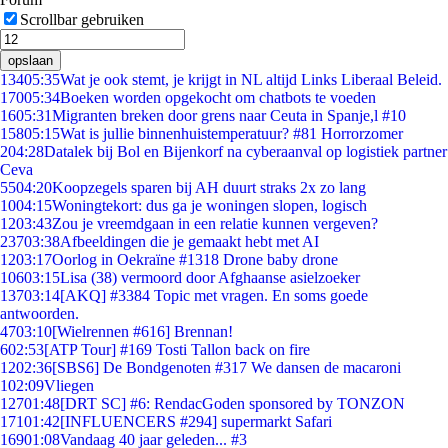
Scrollbar gebruiken
opslaan
134
05:35
Wat je ook stemt, je krijgt in NL altijd Links Liberaal Beleid.
170
05:34
Boeken worden opgekocht om chatbots te voeden
16
05:31
Migranten breken door grens naar Ceuta in Spanje,l #10
158
05:15
Wat is jullie binnenhuistemperatuur? #81 Horrorzomer
2
04:28
Datalek bij Bol en Bijenkorf na cyberaanval op logistiek partner
Ceva
55
04:20
Koopzegels sparen bij AH duurt straks 2x zo lang
10
04:15
Woningtekort: dus ga je woningen slopen, logisch
12
03:43
Zou je vreemdgaan in een relatie kunnen vergeven?
237
03:38
Afbeeldingen die je gemaakt hebt met AI
12
03:17
Oorlog in Oekraïne #1318 Drone baby drone
106
03:15
Lisa (38) vermoord door Afghaanse asielzoeker
137
03:14
[AKQ] #3384 Topic met vragen. En soms goede
antwoorden.
47
03:10
[Wielrennen #616] Brennan!
6
02:53
[ATP Tour] #169 Tosti Tallon back on fire
12
02:36
[SBS6] De Bondgenoten #317 We dansen de macaroni
1
02:09
Vliegen
127
01:48
[DRT SC] #6: RendacGoden sponsored by TONZON
171
01:42
[INFLUENCERS #294] supermarkt Safari
169
01:08
Vandaag 40 jaar geleden... #3