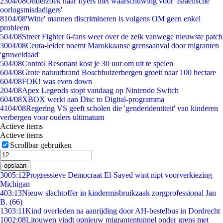
23
04/08
Onderzoek naar flyers met waarschuwing voor 'Israëlische
oorlogsmisdadigers'
81
04/08
'Witte' mannen discrimineren is volgens OM geen enkel
probleem
5
04/08
Street Fighter 6-fans weer over de zeik vanwege nieuwste patch
30
04/08
Ceuta-leider noemt Marokkaanse grensaanval door migranten
'gruweldaad'
5
04/08
Control Resonant kost je 30 uur om uit te spelen
6
04/08
Grote natuurbrand Boschhuizerbergen groeit naar 100 hectare
6
04/08
FOK! was even down
2
04/08
Apex Legends stopt vandaag op Nintendo Switch
6
04/08
XBOX werkt aan Disc to Digital-programma
41
04/08
Regering VS geeft scholen die 'genderidentiteit' van kinderen
verbergen voor ouders ultimatum
Actieve items
Actieve items
Scrollbar gebruiken
opslaan
30
05:12
Progressieve Democraat El-Sayed wint nipt voorverkiezing
Michigan
4
03:13
Nieuw slachtoffer in kindermisbruikzaak zorgprofessional Jan
B. (66)
13
03:11
Kind overleden na aanrijding door AH-bestelbus in Dordrecht
10
02:08
Litouwen vindt opnieuw migrantentunnel onder grens met