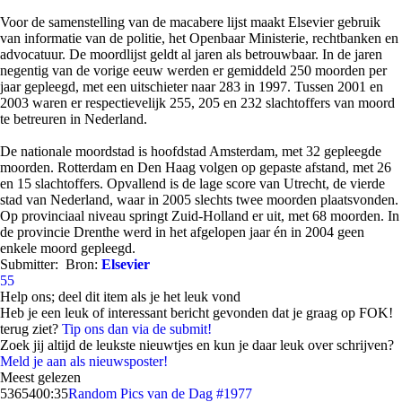
Voor de samenstelling van de macabere lijst maakt Elsevier gebruik
van informatie van de politie, het Openbaar Ministerie, rechtbanken en
advocatuur. De moordlijst geldt al jaren als betrouwbaar. In de jaren
negentig van de vorige eeuw werden er gemiddeld 250 moorden per
jaar gepleegd, met een uitschieter naar 283 in 1997. Tussen 2001 en
2003 waren er respectievelijk 255, 205 en 232 slachtoffers van moord
te betreuren in Nederland.
De nationale moordstad is hoofdstad Amsterdam, met 32 gepleegde
moorden. Rotterdam en Den Haag volgen op gepaste afstand, met 26
en 15 slachtoffers. Opvallend is de lage score van Utrecht, de vierde
stad van Nederland, waar in 2005 slechts twee moorden plaatsvonden.
Op provinciaal niveau springt Zuid-Holland er uit, met 68 moorden. In
de provincie Drenthe werd in het afgelopen jaar én in 2004 geen
enkele moord gepleegd.
Submitter:
Bron:
Elsevier
55
Help ons; deel dit item als je het leuk vond
Heb je een leuk of interessant bericht gevonden dat je graag op FOK!
terug ziet?
Tip ons dan via de submit!
Zoek jij altijd de leukste nieuwtjes en kun je daar leuk over schrijven?
Meld je aan als nieuwsposter!
Meest gelezen
53654
00:35
Random Pics van de Dag #1977