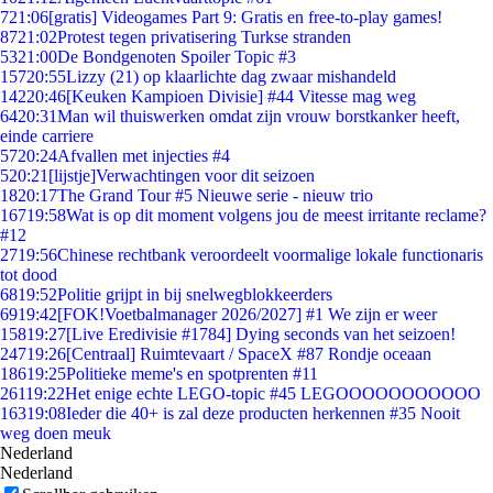
7
21:06
[gratis] Videogames Part 9: Gratis en free-to-play games!
87
21:02
Protest tegen privatisering Turkse stranden
53
21:00
De Bondgenoten Spoiler Topic #3
157
20:55
Lizzy (21) op klaarlichte dag zwaar mishandeld
142
20:46
[Keuken Kampioen Divisie] #44 Vitesse mag weg
64
20:31
Man wil thuiswerken omdat zijn vrouw borstkanker heeft,
einde carriere
57
20:24
Afvallen met injecties #4
5
20:21
[lijstje]Verwachtingen voor dit seizoen
18
20:17
The Grand Tour #5 Nieuwe serie - nieuw trio
167
19:58
Wat is op dit moment volgens jou de meest irritante reclame?
#12
27
19:56
Chinese rechtbank veroordeelt voormalige lokale functionaris
tot dood
68
19:52
Politie grijpt in bij snelwegblokkeerders
69
19:42
[FOK!Voetbalmanager 2026/2027] #1 We zijn er weer
158
19:27
[Live Eredivisie #1784] Dying seconds van het seizoen!
247
19:26
[Centraal] Ruimtevaart / SpaceX #87 Rondje oceaan
186
19:25
Politieke meme's en spotprenten #11
261
19:22
Het enige echte LEGO-topic #45 LEGOOOOOOOOOOO
163
19:08
Ieder die 40+ is zal deze producten herkennen #35 Nooit
weg doen meuk
Nederland
Nederland