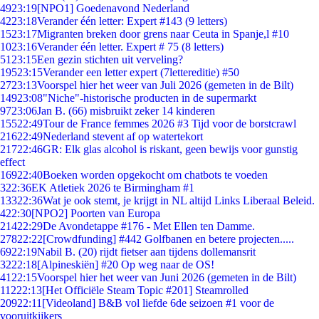
49
23:19
[NPO1] Goedenavond Nederland
42
23:18
Verander één letter: Expert #143 (9 letters)
15
23:17
Migranten breken door grens naar Ceuta in Spanje,l #10
10
23:16
Verander één letter. Expert # 75 (8 letters)
51
23:15
Een gezin stichten uit verveling?
195
23:15
Verander een letter expert (7lettereditie) #50
27
23:13
Voorspel hier het weer van Juli 2026 (gemeten in de Bilt)
149
23:08
"Niche"-historische producten in de supermarkt
97
23:06
Jan B. (66) misbruikt zeker 14 kinderen
155
22:49
Tour de France femmes 2026 #3 Tijd voor de borstcrawl
216
22:49
Nederland stevent af op watertekort
217
22:46
GR: Elk glas alcohol is riskant, geen bewijs voor gunstig
effect
169
22:40
Boeken worden opgekocht om chatbots te voeden
3
22:36
EK Atletiek 2026 te Birmingham #1
133
22:36
Wat je ook stemt, je krijgt in NL altijd Links Liberaal Beleid.
4
22:30
[NPO2] Poorten van Europa
214
22:29
De Avondetappe #176 - Met Ellen ten Damme.
278
22:22
[Crowdfunding] #442 Golfbanen en betere projecten.....
69
22:19
Nabil B. (20) rijdt fietser aan tijdens dollemansrit
32
22:18
[Alpineskiën] #20 Op weg naar de OS!
41
22:15
Voorspel hier het weer van Juni 2026 (gemeten in de Bilt)
112
22:13
[Het Officiële Steam Topic #201] Steamrolled
209
22:11
[Videoland] B&B vol liefde 6de seizoen #1 voor de
vooruitkijkers