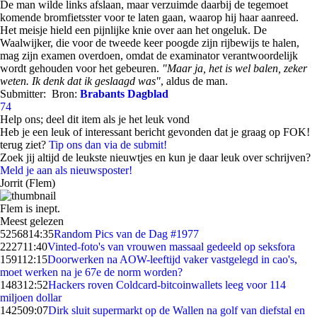
De man wilde links afslaan, maar verzuimde daarbij de tegemoet
komende bromfietsster voor te laten gaan, waarop hij haar aanreed.
Het meisje hield een pijnlijke knie over aan het ongeluk. De
Waalwijker, die voor de tweede keer poogde zijn rijbewijs te halen,
mag zijn examen overdoen, omdat de examinator verantwoordelijk
wordt gehouden voor het gebeuren.
"Maar ja, het is wel balen, zeker
weten. Ik denk dat ik geslaagd was"
, aldus de man.
Submitter:
Bron:
Brabants Dagblad
74
Help ons; deel dit item als je het leuk vond
Heb je een leuk of interessant bericht gevonden dat je graag op FOK!
terug ziet?
Tip ons dan via de submit!
Zoek jij altijd de leukste nieuwtjes en kun je daar leuk over schrijven?
Meld je aan als nieuwsposter!
Jorrit (Flem)
Flem is inept.
Meest gelezen
52568
14:35
Random Pics van de Dag #1977
2227
11:40
Vinted-foto's van vrouwen massaal gedeeld op seksfora
1591
12:15
Doorwerken na AOW-leeftijd vaker vastgelegd in cao's,
moet werken na je 67e de norm worden?
1483
12:52
Hackers roven Coldcard-bitcoinwallets leeg voor 114
miljoen dollar
1425
09:07
Dirk sluit supermarkt op de Wallen na golf van diefstal en