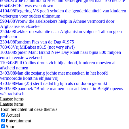
6
04/08
Grote natuurbrand Boschhuizerbergen groeit naar 100 hectare
6
04/08
FOK! was even down
41
04/08
Regering VS geeft scholen die 'genderidentiteit' van kinderen
verbergen voor ouders ultimatum
59
04/08
Vrouw die asielzoekers hielp in Athene vermoord door
Afghaanse asielzoeker
25
04/08
Lekker op vakantie naar Afghanistan volgens Taliban geen
probleem
23
04/08
Random Pics van de Dag #1975
7
03/08
VrijMiBabes #315 (not very sfw!)
10
03/08
Spider-Man: Brand New Day knalt naar bijna 800 miljoen
euro in eerste weekend
11
03/08
Phil Collins dronk zich bijna dood, kinderen moesten al
afscheid nemen
34
03/08
Man die zesjarig jochie met messteken in het hoofd
vermoordde komt na elf jaar vrij
47
03/08
Man (25) sterft nadat hij lijm als condoom gebruikt
80
03/08
Spandoek "Bruine mannen naar achteren" in België opeens
wèl racistisch
Laatste items
Laatste items
Toon berichten uit deze thema's
Actueel
Entertainment
Sport