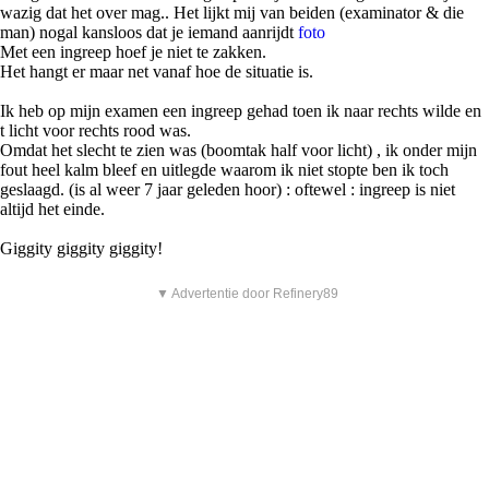
wazig dat het over mag.. Het lijkt mij van beiden (examinator & die
man) nogal kansloos dat je iemand aanrijdt
foto
Met een ingreep hoef je niet te zakken.
Het hangt er maar net vanaf hoe de situatie is.
Ik heb op mijn examen een ingreep gehad toen ik naar rechts wilde en
t licht voor rechts rood was.
Omdat het slecht te zien was (boomtak half voor licht) , ik onder mijn
fout heel kalm bleef en uitlegde waarom ik niet stopte ben ik toch
geslaagd. (is al weer 7 jaar geleden hoor) : oftewel : ingreep is niet
altijd het einde.
Giggity giggity giggity!
▼ Advertentie door Refinery89