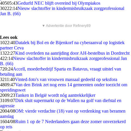
405
05:43
Gedurfd NEC blijft overeind bij Olympiakos
302
22:14
Nieuw slachtoffer in kindermisbruikzaak zorgprofessional
Jan B. (66)
▼ Advertentie door Refinery89
Lees ook
10
22:40
Datalek bij Bol en de Bijenkorf na cyberaanval op logistiek
partner Ceva
13
22:27
Kind overleden na aanrijding door AH-bestelbus in Dordrecht
4
22:14
Nieuw slachtoffer in kindermisbruikzaak zorgprofessional Jan
B. (66)
7
20:24
Accell, moederbedrijf Sparta en Batavus, vraagt uitstel van
betaling aan
32
11:40
Vinted-foto's van vrouwen massaal gedeeld op seksfora
48
09:47
Van den Brink zet nog eens 14 gemeenten onder toezicht om
spreidingswet
20
09:23
Tanken in België wordt nóg aantrekkelijker
31
09:07
Dirk sluit supermarkt op de Wallen na golf van diefstal en
agressie
20
04/08
OM: vierde verdachte (18) vast op verdenking van beramen
aanslag
16
04/08
Ruim 1 op de 7 Nederlanders gaan deze zomer onverzekerd
op reis