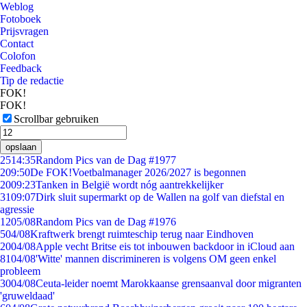
Weblog
Fotoboek
Prijsvragen
Contact
Colofon
Feedback
Tip de redactie
FOK!
FOK!
Scrollbar gebruiken
opslaan
25
14:35
Random Pics van de Dag #1977
2
09:50
De FOK!Voetbalmanager 2026/2027 is begonnen
20
09:23
Tanken in België wordt nóg aantrekkelijker
31
09:07
Dirk sluit supermarkt op de Wallen na golf van diefstal en
agressie
12
05/08
Random Pics van de Dag #1976
5
04/08
Kraftwerk brengt ruimteschip terug naar Eindhoven
20
04/08
Apple vecht Britse eis tot inbouwen backdoor in iCloud aan
81
04/08
'Witte' mannen discrimineren is volgens OM geen enkel
probleem
30
04/08
Ceuta-leider noemt Marokkaanse grensaanval door migranten
'gruweldaad'