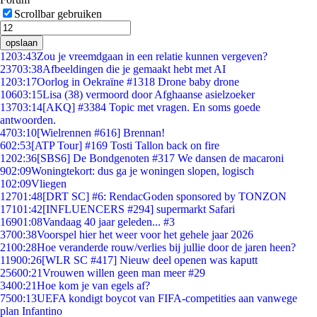
Scrollbar gebruiken
opslaan
12
03:43
Zou je vreemdgaan in een relatie kunnen vergeven?
237
03:38
Afbeeldingen die je gemaakt hebt met AI
12
03:17
Oorlog in Oekraïne #1318 Drone baby drone
106
03:15
Lisa (38) vermoord door Afghaanse asielzoeker
137
03:14
[AKQ] #3384 Topic met vragen. En soms goede
antwoorden.
47
03:10
[Wielrennen #616] Brennan!
6
02:53
[ATP Tour] #169 Tosti Tallon back on fire
12
02:36
[SBS6] De Bondgenoten #317 We dansen de macaroni
9
02:09
Woningtekort: dus ga je woningen slopen, logisch
1
02:09
Vliegen
127
01:48
[DRT SC] #6: RendacGoden sponsored by TONZON
171
01:42
[INFLUENCERS #294] supermarkt Safari
169
01:08
Vandaag 40 jaar geleden... #3
37
00:38
Voorspel hier het weer voor het gehele jaar 2026
21
00:28
Hoe veranderde rouw/verlies bij jullie door de jaren heen?
119
00:26
[WLR SC #417] Nieuw deel openen was kaputt
256
00:21
Vrouwen willen geen man meer #29
34
00:21
Hoe kom je van egels af?
75
00:13
UEFA kondigt boycot van FIFA-competities aan vanwege
plan Infantino