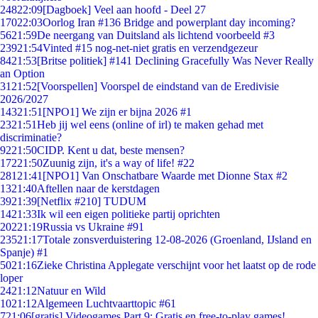
248
22:09
[Dagboek] Veel aan hoofd - Deel 27
170
22:03
Oorlog Iran #136 Bridge and powerplant day incoming?
56
21:59
De neergang van Duitsland als lichtend voorbeeld #3
239
21:54
Vinted #15 nog-net-niet gratis en verzendgezeur
84
21:53
[Britse politiek] #141 Declining Gracefully Was Never Really
an Option
31
21:52
[Voorspellen] Voorspel de eindstand van de Eredivisie
2026/2027
143
21:51
[NPO1] We zijn er bijna 2026 #1
23
21:51
Heb jij wel eens (online of irl) te maken gehad met
discriminatie?
92
21:50
CIDP. Kent u dat, beste mensen?
172
21:50
Zuunig zijn, it's a way of life! #22
281
21:41
[NPO1] Van Onschatbare Waarde met Dionne Stax #2
13
21:40
Aftellen naar de kerstdagen
39
21:39
[Netflix #210] TUDUM
14
21:33
Ik wil een eigen politieke partij oprichten
202
21:19
Russia vs Ukraine #91
235
21:17
Totale zonsverduistering 12-08-2026 (Groenland, IJsland en
Spanje) #1
50
21:16
Zieke Christina Applegate verschijnt voor het laatst op de rode
loper
24
21:12
Natuur en Wild
10
21:12
Algemeen Luchtvaarttopic #61
7
21:06
[gratis] Videogames Part 9: Gratis en free-to-play games!