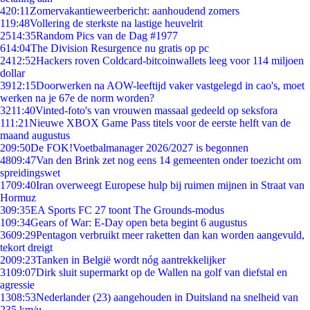
4
20:11
Zomervakantieweerbericht: aanhoudend zomers
1
19:48
Vollering de sterkste na lastige heuvelrit
25
14:35
Random Pics van de Dag #1977
6
14:04
The Division Resurgence nu gratis op pc
24
12:52
Hackers roven Coldcard-bitcoinwallets leeg voor 114 miljoen
dollar
39
12:15
Doorwerken na AOW-leeftijd vaker vastgelegd in cao's, moet
werken na je 67e de norm worden?
32
11:40
Vinted-foto's van vrouwen massaal gedeeld op seksfora
1
11:21
Nieuwe XBOX Game Pass titels voor de eerste helft van de
maand augustus
2
09:50
De FOK!Voetbalmanager 2026/2027 is begonnen
48
09:47
Van den Brink zet nog eens 14 gemeenten onder toezicht om
spreidingswet
17
09:40
Iran overweegt Europese hulp bij ruimen mijnen in Straat van
Hormuz
3
09:35
EA Sports FC 27 toont The Grounds-modus
1
09:34
Gears of War: E-Day open beta begint 6 augustus
36
09:29
Pentagon verbruikt meer raketten dan kan worden aangevuld,
tekort dreigt
20
09:23
Tanken in België wordt nóg aantrekkelijker
31
09:07
Dirk sluit supermarkt op de Wallen na golf van diefstal en
agressie
13
08:53
Nederlander (23) aangehouden in Duitsland na snelheid van
235 km/u