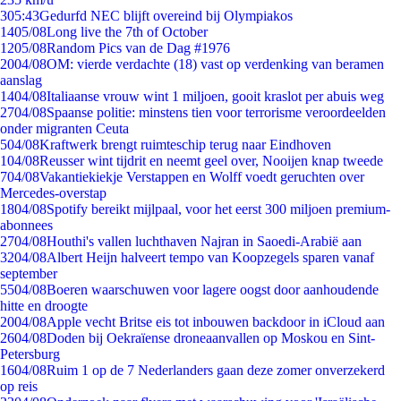
3
05:43
Gedurfd NEC blijft overeind bij Olympiakos
14
05/08
Long live the 7th of October
12
05/08
Random Pics van de Dag #1976
20
04/08
OM: vierde verdachte (18) vast op verdenking van beramen
aanslag
14
04/08
Italiaanse vrouw wint 1 miljoen, gooit kraslot per abuis weg
27
04/08
Spaanse politie: minstens tien voor terrorisme veroordeelden
onder migranten Ceuta
5
04/08
Kraftwerk brengt ruimteschip terug naar Eindhoven
1
04/08
Reusser wint tijdrit en neemt geel over, Nooijen knap tweede
7
04/08
Vakantiekiekje Verstappen en Wolff voedt geruchten over
Mercedes-overstap
18
04/08
Spotify bereikt mijlpaal, voor het eerst 300 miljoen premium-
abonnees
27
04/08
Houthi's vallen luchthaven Najran in Saoedi-Arabië aan
32
04/08
Albert Heijn halveert tempo van Koopzegels sparen vanaf
september
55
04/08
Boeren waarschuwen voor lagere oogst door aanhoudende
hitte en droogte
20
04/08
Apple vecht Britse eis tot inbouwen backdoor in iCloud aan
26
04/08
Doden bij Oekraïense droneaanvallen op Moskou en Sint-
Petersburg
16
04/08
Ruim 1 op de 7 Nederlanders gaan deze zomer onverzekerd
op reis