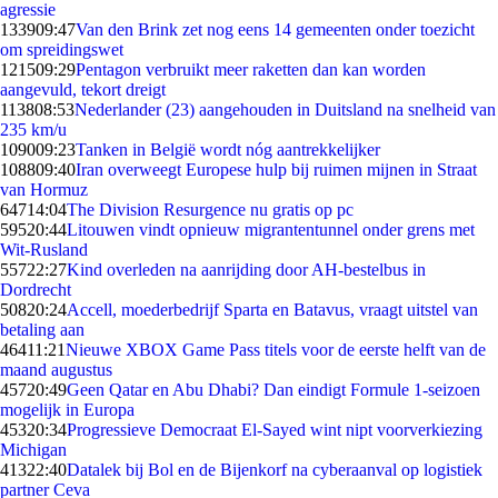
agressie
1339
09:47
Van den Brink zet nog eens 14 gemeenten onder toezicht
om spreidingswet
1215
09:29
Pentagon verbruikt meer raketten dan kan worden
aangevuld, tekort dreigt
1138
08:53
Nederlander (23) aangehouden in Duitsland na snelheid van
235 km/u
1090
09:23
Tanken in België wordt nóg aantrekkelijker
1088
09:40
Iran overweegt Europese hulp bij ruimen mijnen in Straat
van Hormuz
647
14:04
The Division Resurgence nu gratis op pc
595
20:44
Litouwen vindt opnieuw migrantentunnel onder grens met
Wit-Rusland
557
22:27
Kind overleden na aanrijding door AH-bestelbus in
Dordrecht
508
20:24
Accell, moederbedrijf Sparta en Batavus, vraagt uitstel van
betaling aan
464
11:21
Nieuwe XBOX Game Pass titels voor de eerste helft van de
maand augustus
457
20:49
Geen Qatar en Abu Dhabi? Dan eindigt Formule 1-seizoen
mogelijk in Europa
453
20:34
Progressieve Democraat El-Sayed wint nipt voorverkiezing
Michigan
413
22:40
Datalek bij Bol en de Bijenkorf na cyberaanval op logistiek
partner Ceva