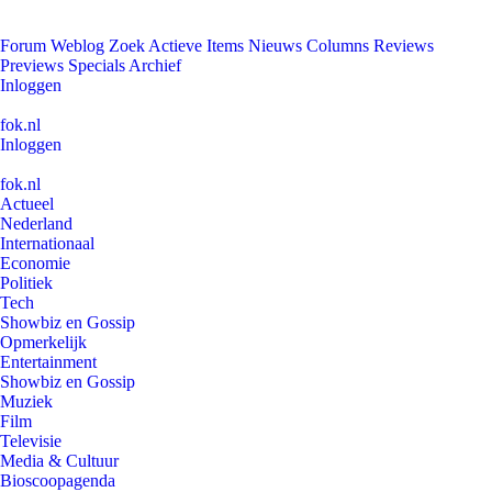
Forum
Weblog
Zoek
Actieve Items
Nieuws
Columns
Reviews
Previews
Specials
Archief
Inloggen
fok.nl
Inloggen
fok.nl
Actueel
Nederland
Internationaal
Economie
Politiek
Tech
Showbiz en Gossip
Opmerkelijk
Entertainment
Showbiz en Gossip
Muziek
Film
Televisie
Media & Cultuur
Bioscoopagenda