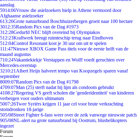
aanslag
59
14:06
Vrouw die asielzoekers hielp in Athene vermoord door
Afghaanse asielzoeker
6
13:26
Grote natuurbrand Boschhuizerbergen groeit naar 100 hectare
30
12:35
Random Pics van de Dag #1973
3
12:28
Gedurfd NEC blijft overeind bij Olympiakos
5
12:23
Kraftwerk brengt ruimteschip terug naar Eindhoven
5
12:04
Control Resonant kost je 30 uur om uit te spelen
1
11:47
Nieuwe XBOX Game Pass titels voor de eerste helft van de
maand augustus
7
10:24
Vakantiekiekje Verstappen en Wolff voedt geruchten over
Mercedes-overstap
32
10:21
Albert Heijn halveert tempo van Koopzegels sparen vanaf
september
80
09:07
Random Pics van de Dag #1798
47
09:07
Man (25) sterft nadat hij lijm als condoom gebruikt
41
08:27
Regering VS geeft scholen die 'genderidentiteit' van kinderen
verbergen voor ouders ultimatum
50
07:26
Twee Syriërs krijgen 11 jaar cel voor brute verkrachting
stomdronken 18-jarige
5
05/08
Street Fighter 6-fans weer over de zeik vanwege nieuwste patch
9
05/08
NL-alert na grote natuurbrand bij Oostrum, blushelikopters
ingezet
Forum
Forum