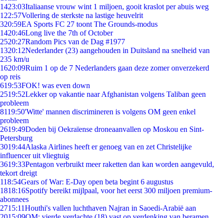
14
23:03
Italiaanse vrouw wint 1 miljoen, gooit kraslot per abuis weg
1
22:57
Vollering de sterkste na lastige heuvelrit
3
20:59
EA Sports FC 27 toont The Grounds-modus
14
20:46
Long live the 7th of October
25
20:27
Random Pics van de Dag #1977
13
20:12
Nederlander (23) aangehouden in Duitsland na snelheid van
235 km/u
16
20:09
Ruim 1 op de 7 Nederlanders gaan deze zomer onverzekerd
op reis
6
19:53
FOK! was even down
25
19:52
Lekker op vakantie naar Afghanistan volgens Taliban geen
probleem
81
19:50
'Witte' mannen discrimineren is volgens OM geen enkel
probleem
26
19:49
Doden bij Oekraïense droneaanvallen op Moskou en Sint-
Petersburg
30
19:44
Alaska Airlines heeft er genoeg van en zet Christelijke
influencer uit vliegtuig
36
19:33
Pentagon verbruikt meer raketten dan kan worden aangevuld,
tekort dreigt
1
18:54
Gears of War: E-Day open beta begint 6 augustus
18
18:16
Spotify bereikt mijlpaal, voor het eerst 300 miljoen premium-
abonnees
27
15:11
Houthi's vallen luchthaven Najran in Saoedi-Arabië aan
20
15:09
OM: vierde verdachte (18) vast op verdenking van beramen