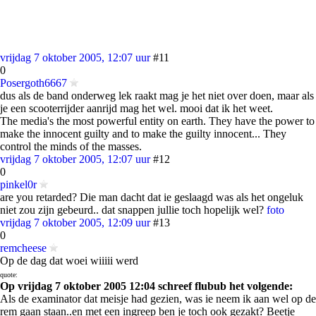
vrijdag 7 oktober 2005, 12:07 uur
#11
0
Posergoth6667
dus als de band onderweg lek raakt mag je het niet over doen, maar als
je een scooterrijder aanrijd mag het wel. mooi dat ik het weet.
The media's the most powerful entity on earth. They have the power to
make the innocent guilty and to make the guilty innocent... They
control the minds of the masses.
vrijdag 7 oktober 2005, 12:07 uur
#12
0
pinkel0r
are you retarded? Die man dacht dat ie geslaagd was als het ongeluk
niet zou zijn gebeurd.. dat snappen jullie toch hopelijk wel?
foto
vrijdag 7 oktober 2005, 12:09 uur
#13
0
remcheese
Op de dag dat woei wiiiii werd
quote:
Op vrijdag 7 oktober 2005 12:04 schreef flubub het volgende:
Als de examinator dat meisje had gezien, was ie neem ik aan wel op de
rem gaan staan..en met een ingreep ben je toch ook gezakt? Beetje