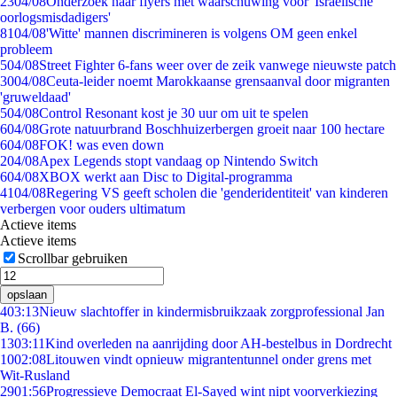
23
04/08
Onderzoek naar flyers met waarschuwing voor 'Israëlische
oorlogsmisdadigers'
81
04/08
'Witte' mannen discrimineren is volgens OM geen enkel
probleem
5
04/08
Street Fighter 6-fans weer over de zeik vanwege nieuwste patch
30
04/08
Ceuta-leider noemt Marokkaanse grensaanval door migranten
'gruweldaad'
5
04/08
Control Resonant kost je 30 uur om uit te spelen
6
04/08
Grote natuurbrand Boschhuizerbergen groeit naar 100 hectare
6
04/08
FOK! was even down
2
04/08
Apex Legends stopt vandaag op Nintendo Switch
6
04/08
XBOX werkt aan Disc to Digital-programma
41
04/08
Regering VS geeft scholen die 'genderidentiteit' van kinderen
verbergen voor ouders ultimatum
Actieve items
Actieve items
Scrollbar gebruiken
opslaan
4
03:13
Nieuw slachtoffer in kindermisbruikzaak zorgprofessional Jan
B. (66)
13
03:11
Kind overleden na aanrijding door AH-bestelbus in Dordrecht
10
02:08
Litouwen vindt opnieuw migrantentunnel onder grens met
Wit-Rusland
29
01:56
Progressieve Democraat El-Sayed wint nipt voorverkiezing