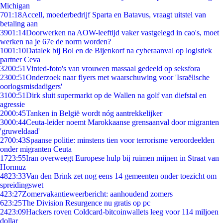
Michigan
7
01:18
Accell, moederbedrijf Sparta en Batavus, vraagt uitstel van
betaling aan
39
01:14
Doorwerken na AOW-leeftijd vaker vastgelegd in cao's, moet
werken na je 67e de norm worden?
10
01:10
Datalek bij Bol en de Bijenkorf na cyberaanval op logistiek
partner Ceva
32
00:51
Vinted-foto's van vrouwen massaal gedeeld op seksfora
23
00:51
Onderzoek naar flyers met waarschuwing voor 'Israëlische
oorlogsmisdadigers'
31
00:51
Dirk sluit supermarkt op de Wallen na golf van diefstal en
agressie
20
00:45
Tanken in België wordt nóg aantrekkelijker
30
00:44
Ceuta-leider noemt Marokkaanse grensaanval door migranten
'gruweldaad'
27
00:43
Spaanse politie: minstens tien voor terrorisme veroordeelden
onder migranten Ceuta
17
23:55
Iran overweegt Europese hulp bij ruimen mijnen in Straat van
Hormuz
48
23:33
Van den Brink zet nog eens 14 gemeenten onder toezicht om
spreidingswet
4
23:27
Zomervakantieweerbericht: aanhoudend zomers
6
23:25
The Division Resurgence nu gratis op pc
24
23:09
Hackers roven Coldcard-bitcoinwallets leeg voor 114 miljoen
dollar