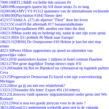
70
00:10
[RTL] B&B vol liefde 6de seizoen #4
54
00:09
Koopzegels sparen bij AH duurt straks 2x zo lang
162
00:08
[AMV] VS #1312 spammers van de internationale rechtsorde
163
00:00
[PlayStation #184] Nieuw deel
45
23:57
Abdul A. (27) als afperser "Fleur" door het leven
31
23:55
Covid19 the aftermath #17 bananenmilkshake
234
23:41
Speciaalbieren #80: another one bites the dust
100
23:39
Man zoekt mij en bedreigt mij, nadat ik met zijn zoon sprak
142
23:36
De EU-politiek #6 Musk naar Europa!
186
23:31
[SBS6] De Oranjezomer #10 Helene je kan het niet stop
ermee
40
23:30
Perez Hilton opgenomen op spoed na uitzenden van
gruwelijke video
59
23:29
30 asielzoekers kosten 1 miljoen in hotel centrum Haarlem
18
23:27
Het grote dagelijkse Trump nieuws topic #31
1
23:26
Datalek bij Bol en Bijenkorf na cyberaanval op logistiek partner
Ceva
1
23:25
Progressieve Democraat El-Sayed wint nipt voorverkiezing
Michigan
2
23:24
Hoe ga jij om met een relatiebreuk?
133
23:23
Verander één letter: Expert #91 (10 letters)
0
23:23
Litouwen vindt opnieuw migrantentunnel onder grens met Wit-
Rusland
12
23:23
Wat is nou een goede jerrycan voor in de auto ?
38
23:20
Zoon(11) onderneemt werkelijk geen reet in de vakantie