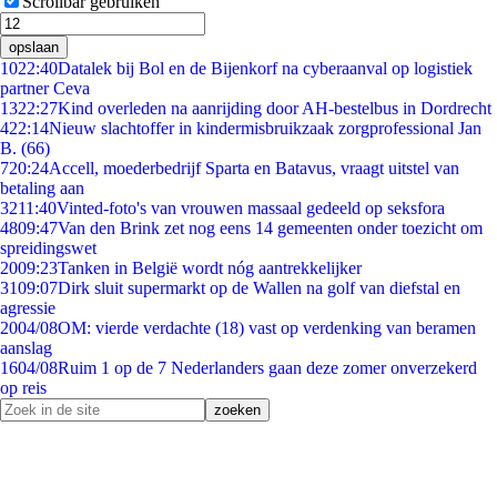
Scrollbar gebruiken
opslaan
10
22:40
Datalek bij Bol en de Bijenkorf na cyberaanval op logistiek
partner Ceva
13
22:27
Kind overleden na aanrijding door AH-bestelbus in Dordrecht
4
22:14
Nieuw slachtoffer in kindermisbruikzaak zorgprofessional Jan
B. (66)
7
20:24
Accell, moederbedrijf Sparta en Batavus, vraagt uitstel van
betaling aan
32
11:40
Vinted-foto's van vrouwen massaal gedeeld op seksfora
48
09:47
Van den Brink zet nog eens 14 gemeenten onder toezicht om
spreidingswet
20
09:23
Tanken in België wordt nóg aantrekkelijker
31
09:07
Dirk sluit supermarkt op de Wallen na golf van diefstal en
agressie
20
04/08
OM: vierde verdachte (18) vast op verdenking van beramen
aanslag
16
04/08
Ruim 1 op de 7 Nederlanders gaan deze zomer onverzekerd
op reis