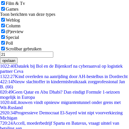
Film & Tv
Games
Toon berichten van deze types
Weblog
Column
(P)review
Special
Poll
Scrollbar gebruiken
opslaan
10
22:40
Datalek bij Bol en de Bijenkorf na cyberaanval op logistiek
partner Ceva
13
22:27
Kind overleden na aanrijding door AH-bestelbus in Dordrecht
4
22:14
Nieuw slachtoffer in kindermisbruikzaak zorgprofessional Jan
B. (66)
0
20:49
Geen Qatar en Abu Dhabi? Dan eindigt Formule 1-seizoen
mogelijk in Europa
10
20:44
Litouwen vindt opnieuw migrantentunnel onder grens met
Wit-Rusland
29
20:34
Progressieve Democraat El-Sayed wint nipt voorverkiezing
Michigan
7
20:24
Accell, moederbedrijf Sparta en Batavus, vraagt uitstel van
betaling aan