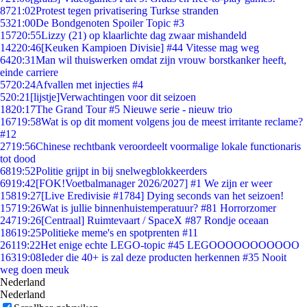
87
21:02
Protest tegen privatisering Turkse stranden
53
21:00
De Bondgenoten Spoiler Topic #3
157
20:55
Lizzy (21) op klaarlichte dag zwaar mishandeld
142
20:46
[Keuken Kampioen Divisie] #44 Vitesse mag weg
64
20:31
Man wil thuiswerken omdat zijn vrouw borstkanker heeft,
einde carriere
57
20:24
Afvallen met injecties #4
5
20:21
[lijstje]Verwachtingen voor dit seizoen
18
20:17
The Grand Tour #5 Nieuwe serie - nieuw trio
167
19:58
Wat is op dit moment volgens jou de meest irritante reclame?
#12
27
19:56
Chinese rechtbank veroordeelt voormalige lokale functionaris
tot dood
68
19:52
Politie grijpt in bij snelwegblokkeerders
69
19:42
[FOK!Voetbalmanager 2026/2027] #1 We zijn er weer
158
19:27
[Live Eredivisie #1784] Dying seconds van het seizoen!
157
19:26
Wat is jullie binnenhuistemperatuur? #81 Horrorzomer
247
19:26
[Centraal] Ruimtevaart / SpaceX #87 Rondje oceaan
186
19:25
Politieke meme's en spotprenten #11
261
19:22
Het enige echte LEGO-topic #45 LEGOOOOOOOOOOO
163
19:08
Ieder die 40+ is zal deze producten herkennen #35 Nooit
weg doen meuk
Nederland
Nederland