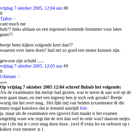
vrijdag 7 oktober 2005, 12:04 uur
#8
0
Tjahzi
cant touch me
huh?? links afslaan en een tegemoet komende brommer voor laten
gaan??
beetje beter kijken volgende keer dan??
waarom over laten doen? had net zo goed een motor kunnen zijn.
gewoon zijn schuld ......
vrijdag 7 oktober 2005, 12:05 uur
#9
0
Ultimato
quote:
Op vrijdag 7 oktober 2005 12:04 schreef flubub het volgende:
Als de examinator dat meisje had gezien, was ie neem ik aan wel op de
rem gaan staan..en met een ingreep ben je toch ook gezakt? Beetje
wazig dat het over mag.. Het lijkt mij van beiden (examinator & die
man) nogal kansloos dat je iemand aanrijdt
foto
ja. maar als de examinator een (grove) fout maakt is het examen
ongeldig want wie zegt dat de rest dan wel in orde was? daarom netjes
van t cbr dat ie t over mag doen hoor.. (wel ff extra les en oefenen op t
kijken voor meneer :p )