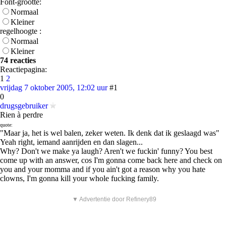
Font-grootte:
Normaal
Kleiner
regelhoogte :
Normaal
Kleiner
74 reacties
Reactiepagina:
1
2
vrijdag 7 oktober 2005, 12:02 uur
#1
0
drugsgebruiker
Rien à perdre
quote:
"Maar ja, het is wel balen, zeker weten. Ik denk dat ik geslaagd was"
Yeah right, iemand aanrijden en dan slagen...
Why? Don't we make ya laugh? Aren't we fuckin' funny? You best
come up with an answer, cos I'm gonna come back here and check on
you and your momma and if you ain't got a reason why you hate
clowns, I'm gonna kill your whole fucking family.
▼ Advertentie door Refinery89