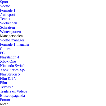
Sport
Voetbal
Formule 1
Autosport
Tennis
Wielrennen
Schaatsen
Wintersporten
Managerspelen
Voetbalmanager
Formule 1-manager
Games
PC
Playstation 4
Xbox One
Nintendo Switch
Xbox Series X|S
PlayStation 5
Film & TV
Film
Televisie
Trailers en Videos
Bioscoopagenda
Forum
Meer