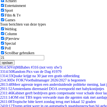
Actueel
Entertainment
Sport
Film & Tv
Games
Toon berichten van deze types
Weblog
Column
(P)review
Special
Poll
Scrollbar gebruiken
opslaan
9
14:50
VrijMiBabes #316 (not very sfw!)
33
14:50
Random Pics van de Dag #1979
13
14:33
Quake krijgt na 30 jaar een gratis uitbreiding
2
14:30
De FOK!Voetbalmanager 2026/2027 is begonnen
28
13:48
Meer agressie tegen een andersluidende politieke mening, laat j
29
11:52
Amsterdams dierenasiel DOA overspoeld met babykonijntjes
23
11:46
Kabinet geeft bedrijven geen compensatie voor schade door la
22
11:14
OM eist TBS tegen verwarde man die agenten stak met aardap
26
11:08
Tropische hitte keert zondag terug met lokaal 32 graden
24
10:12
Trump grijpt weer in op automatisch staatsburgerschap bij geb