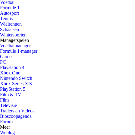
Voetbal
Formule 1
Autosport
Tennis
Wielrennen
Schaatsen
Wintersporten
Managerspelen
Voetbalmanager
Formule 1-manager
Games
PC
Playstation 4
Xbox One
Nintendo Switch
Xbox Series X|S
PlayStation 5
Film & TV
Film
Televisie
Trailers en Videos
Bioscoopagenda
Forum
Meer
Weblog