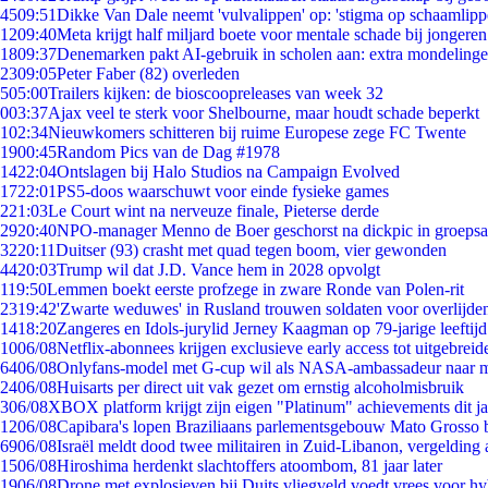
45
09:51
Dikke Van Dale neemt 'vulvalippen' op: 'stigma op schaamlip
12
09:40
Meta krijgt half miljard boete voor mentale schade bij jongeren
18
09:37
Denemarken pakt AI-gebruik in scholen aan: extra mondeling
23
09:05
Peter Faber (82) overleden
5
05:00
Trailers kijken: de bioscoopreleases van week 32
0
03:37
Ajax veel te sterk voor Shelbourne, maar houdt schade beperkt
1
02:34
Nieuwkomers schitteren bij ruime Europese zege FC Twente
19
00:45
Random Pics van de Dag #1978
14
22:04
Ontslagen bij Halo Studios na Campaign Evolved
17
22:01
PS5-doos waarschuwt voor einde fysieke games
2
21:03
Le Court wint na nerveuze finale, Pieterse derde
29
20:40
NPO-manager Menno de Boer geschorst na dickpic in groeps
32
20:11
Duitser (93) crasht met quad tegen boom, vier gewonden
44
20:03
Trump wil dat J.D. Vance hem in 2028 opvolgt
1
19:50
Lemmen boekt eerste profzege in zware Ronde van Polen-rit
23
19:42
'Zwarte weduwes' in Rusland trouwen soldaten voor overlijden
14
18:20
Zangeres en Idols-jurylid Jerney Kaagman op 79-jarige leeftij
10
06/08
Netflix-abonnees krijgen exclusieve early access tot uitgebreid
64
06/08
Onlyfans-model met G-cup wil als NASA-ambassadeur naar 
24
06/08
Huisarts per direct uit vak gezet om ernstig alcoholmisbruik
3
06/08
XBOX platform krijgt zijn eigen "Platinum" achievements dit ja
12
06/08
Capibara's lopen Braziliaans parlementsgebouw Mato Grosso 
69
06/08
Israël meldt dood twee militairen in Zuid-Libanon, vergeldin
15
06/08
Hiroshima herdenkt slachtoffers atoombom, 81 jaar later
19
06/08
Drone met explosieven bij Duits vliegveld voedt vrees voor hy