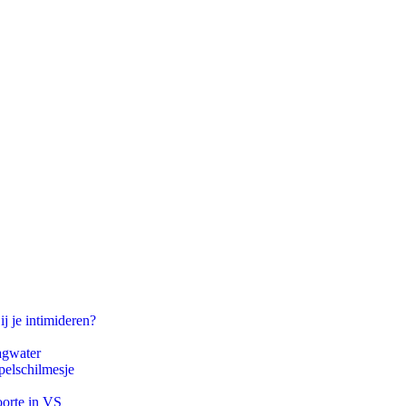
ij je intimideren?
agwater
pelschilmesje
oorte in VS