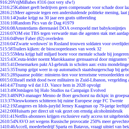
9
16:29
VrijMiBabes #316 (not very sfw!)
23
16:25
Kabinet geeft bedrijven geen compensatie voor schade door la
28
16:21
Meer agressie tegen een andersluidende politieke mening, laat j
13
16:14
Quake krijgt na 30 jaar een gratis uitbreiding
33
16:10
Random Pics van de Dag #1979
29
16:08
Amsterdams dierenasiel DOA overspoeld met babykonijntjes
22
16:07
OM eist TBS tegen verwarde man die agenten stak met aardap
23
16:04
Peter Faber (82) overleden
23
16:04
'Zwarte weduwes' in Rusland trouwen soldaten voor overlijden
5
15:58
Trailers kijken: de bioscoopreleases van week 32
12
15:55
Meta krijgt half miljard boete voor mentale schade bij jongeren
32
15:43
Ceuta-leider noemt Marokkaanse grensaanval door migranten 
18
15:41
Denemarken pakt AI-gebruik in scholen aan: extra mondeling
24
15:35
Trump grijpt weer in op automatisch staatsburgerschap bij geb
36
15:28
Spaanse politie: minstens tien voor terrorisme veroordeelden 
69
15:03
Israël meldt dood twee militairen in Zuid-Libanon, vergeldin
44
14:47
Trump wil dat J.D. Vance hem in 2028 opvolgt
14
13:49
Ontslagen bij Halo Studios na Campaign Evolved
29
13:48
NPO-manager Menno de Boer geschorst na dickpic in groeps
1
13:37
Nieuwkomers schitteren bij ruime Europese zege FC Twente
14
12:19
Zangeres en Idols-jurylid Jerney Kaagman op 79-jarige leeftij
24
12:00
Huisarts per direct uit vak gezet om ernstig alcoholmisbruik
10
11:41
Netflix-abonnees krijgen exclusieve early access tot uitgebreid
26
10:54
NAVO zet wegens Russische provocatie 250% meer gevechtsvl
14
10:46
Accell, moederbedrijf Sparta en Batavus, vraagt uitstel van bet