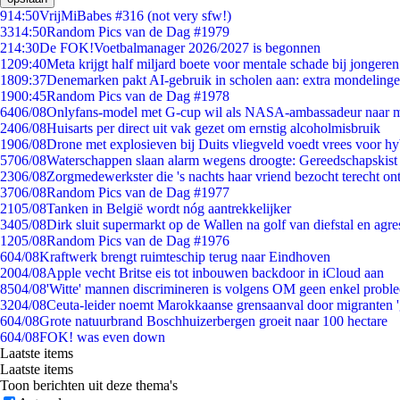
9
14:50
VrijMiBabes #316 (not very sfw!)
33
14:50
Random Pics van de Dag #1979
2
14:30
De FOK!Voetbalmanager 2026/2027 is begonnen
12
09:40
Meta krijgt half miljard boete voor mentale schade bij jongeren
18
09:37
Denemarken pakt AI-gebruik in scholen aan: extra mondeling
19
00:45
Random Pics van de Dag #1978
64
06/08
Onlyfans-model met G-cup wil als NASA-ambassadeur naar 
24
06/08
Huisarts per direct uit vak gezet om ernstig alcoholmisbruik
19
06/08
Drone met explosieven bij Duits vliegveld voedt vrees voor hy
57
06/08
Waterschappen slaan alarm wegens droogte: Gereedschapskist
23
06/08
Zorgmedewerkster die 's nachts haar vriend bezocht terecht on
37
06/08
Random Pics van de Dag #1977
21
05/08
Tanken in België wordt nóg aantrekkelijker
34
05/08
Dirk sluit supermarkt op de Wallen na golf van diefstal en agre
12
05/08
Random Pics van de Dag #1976
6
04/08
Kraftwerk brengt ruimteschip terug naar Eindhoven
20
04/08
Apple vecht Britse eis tot inbouwen backdoor in iCloud aan
85
04/08
'Witte' mannen discrimineren is volgens OM geen enkel probl
32
04/08
Ceuta-leider noemt Marokkaanse grensaanval door migranten 
6
04/08
Grote natuurbrand Boschhuizerbergen groeit naar 100 hectare
6
04/08
FOK! was even down
Laatste items
Laatste items
Toon berichten uit deze thema's