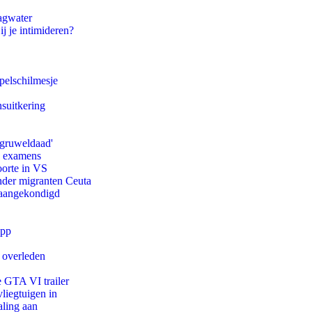
agwater
ij je intimideren?
pelschilmesje
suitkering
'gruweldaad'
e examens
oorte in VS
onder migranten Ceuta
g aangekondigd
app
d overleden
e GTA VI trailer
iegtuigen in
aling aan