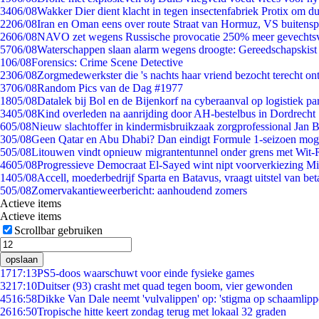
34
06/08
Wakker Dier dient klacht in tegen insectenfabriek Protix om 
22
06/08
Iran en Oman eens over route Straat van Hormuz, VS buitensp
26
06/08
NAVO zet wegens Russische provocatie 250% meer gevechtsvl
57
06/08
Waterschappen slaan alarm wegens droogte: Gereedschapskist
1
06/08
Forensics: Crime Scene Detective
23
06/08
Zorgmedewerkster die 's nachts haar vriend bezocht terecht on
37
06/08
Random Pics van de Dag #1977
18
05/08
Datalek bij Bol en de Bijenkorf na cyberaanval op logistiek pa
34
05/08
Kind overleden na aanrijding door AH-bestelbus in Dordrecht
6
05/08
Nieuw slachtoffer in kindermisbruikzaak zorgprofessional Jan B
3
05/08
Geen Qatar en Abu Dhabi? Dan eindigt Formule 1-seizoen moge
5
05/08
Litouwen vindt opnieuw migrantentunnel onder grens met Wit-
46
05/08
Progressieve Democraat El-Sayed wint nipt voorverkiezing M
14
05/08
Accell, moederbedrijf Sparta en Batavus, vraagt uitstel van bet
5
05/08
Zomervakantieweerbericht: aanhoudend zomers
Actieve items
Actieve items
Scrollbar gebruiken
opslaan
17
17:13
PS5-doos waarschuwt voor einde fysieke games
32
17:10
Duitser (93) crasht met quad tegen boom, vier gewonden
45
16:58
Dikke Van Dale neemt 'vulvalippen' op: 'stigma op schaamlip
26
16:50
Tropische hitte keert zondag terug met lokaal 32 graden