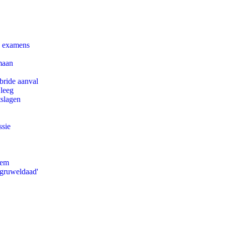
e examens
maan
bride aanval
 leeg
tslagen
ssie
eem
'gruweldaad'