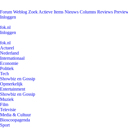
Forum
Weblog
Zoek
Actieve Items
Nieuws
Columns
Reviews
Previe
Inloggen
fok.nl
Inloggen
fok.nl
Actueel
Nederland
Internationaal
Economie
Politiek
Tech
Showbiz en Gossip
Opmerkelijk
Entertainment
Showbiz en Gossip
Muziek
Film
Televisie
Media & Cultuur
Bioscoopagenda
Sport