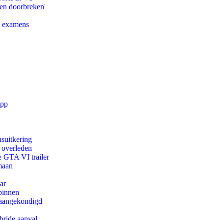
pen doorbreken'
e examens
app
suitkering
d overleden
e GTA VI trailer
maan
ar
binnen
g aangekondigd
bride aanval