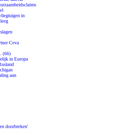
duurzaamheidsclaims
el
iegtuigen in
 leeg
tslagen
rtner Ceva
. (66)
lijk in Europa
Rusland
ichigan
aling aan
pen doorbreken'