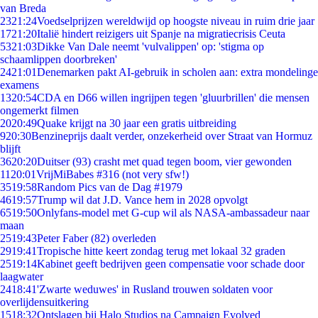
van Breda
23
21:24
Voedselprijzen wereldwijd op hoogste niveau in ruim drie jaar
17
21:20
Italië hindert reizigers uit Spanje na migratiecrisis Ceuta
53
21:03
Dikke Van Dale neemt 'vulvalippen' op: 'stigma op
schaamlippen doorbreken'
24
21:01
Denemarken pakt AI-gebruik in scholen aan: extra mondelinge
examens
13
20:54
CDA en D66 willen ingrijpen tegen 'gluurbrillen' die mensen
ongemerkt filmen
20
20:49
Quake krijgt na 30 jaar een gratis uitbreiding
9
20:30
Benzineprijs daalt verder, onzekerheid over Straat van Hormuz
blijft
36
20:20
Duitser (93) crasht met quad tegen boom, vier gewonden
11
20:01
VrijMiBabes #316 (not very sfw!)
35
19:58
Random Pics van de Dag #1979
46
19:57
Trump wil dat J.D. Vance hem in 2028 opvolgt
65
19:50
Onlyfans-model met G-cup wil als NASA-ambassadeur naar
maan
25
19:43
Peter Faber (82) overleden
29
19:41
Tropische hitte keert zondag terug met lokaal 32 graden
25
19:14
Kabinet geeft bedrijven geen compensatie voor schade door
laagwater
24
18:41
'Zwarte weduwes' in Rusland trouwen soldaten voor
overlijdensuitkering
15
18:32
Ontslagen bij Halo Studios na Campaign Evolved