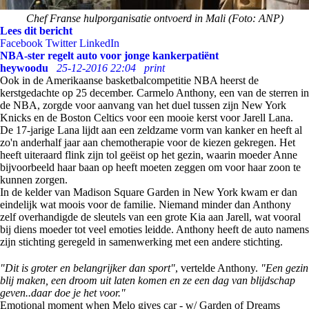
Chef Franse hulporganisatie ontvoerd in Mali (Foto: ANP)
Lees dit bericht
Facebook
Twitter
LinkedIn
NBA-ster regelt auto voor jonge kankerpatiënt
heywoodu
25-12-2016 22:04
print
Ook in de Amerikaanse basketbalcompetitie NBA heerst de
kerstgedachte op 25 december. Carmelo Anthony, een van de sterren in
de NBA, zorgde voor aanvang van het duel tussen zijn New York
Knicks en de Boston Celtics voor een mooie kerst voor Jarell Lana.
De 17-jarige Lana lijdt aan een zeldzame vorm van kanker en heeft al
zo'n anderhalf jaar aan chemotherapie voor de kiezen gekregen. Het
heeft uiteraard flink zijn tol geëist op het gezin, waarin moeder Anne
bijvoorbeeld haar baan op heeft moeten zeggen om voor haar zoon te
kunnen zorgen.
In de kelder van Madison Square Garden in New York kwam er dan
eindelijk wat moois voor de familie. Niemand minder dan Anthony
zelf overhandigde de sleutels van een grote Kia aan Jarell, wat vooral
bij diens moeder tot veel emoties leidde. Anthony heeft de auto namens
zijn stichting geregeld in samenwerking met een andere stichting.
"Dit is groter en belangrijker dan sport"
, vertelde Anthony.
"Een gezin
blij maken, een droom uit laten komen en ze een dag van blijdschap
geven..daar doe je het voor."
Emotional moment when Melo gives car - w/ Garden of Dreams