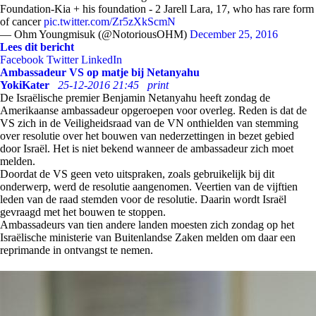
Foundation-Kia + his foundation - 2 Jarell Lara, 17, who has rare form
of cancer
pic.twitter.com/Zr5zXkScmN
— Ohm Youngmisuk (@NotoriousOHM)
December 25, 2016
Lees dit bericht
Facebook
Twitter
LinkedIn
Ambassadeur VS op matje bij Netanyahu
YokiKater
25-12-2016 21:45
print
De Israëlische premier Benjamin Netanyahu heeft zondag de
Amerikaanse ambassadeur opgeroepen voor overleg. Reden is dat de
VS zich in de Veiligheidsraad van de VN onthielden van stemming
over resolutie over het bouwen van nederzettingen in bezet gebied
door Israël. Het is niet bekend wanneer de ambassadeur zich moet
melden.
Doordat de VS geen veto uitspraken, zoals gebruikelijk bij dit
onderwerp, werd de resolutie aangenomen. Veertien van de vijftien
leden van de raad stemden voor de resolutie. Daarin wordt Israël
gevraagd met het bouwen te stoppen.
Ambassadeurs van tien andere landen moesten zich zondag op het
Israëlische ministerie van Buitenlandse Zaken melden om daar een
reprimande in ontvangst te nemen.