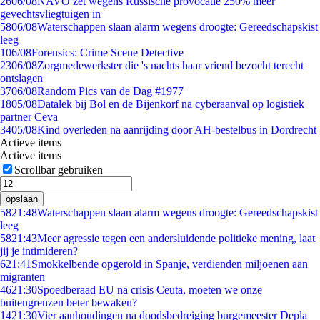
26
06/08
NAVO zet wegens Russische provocatie 250% meer
gevechtsvliegtuigen in
58
06/08
Waterschappen slaan alarm wegens droogte: Gereedschapskist
leeg
1
06/08
Forensics: Crime Scene Detective
23
06/08
Zorgmedewerkster die 's nachts haar vriend bezocht terecht
ontslagen
37
06/08
Random Pics van de Dag #1977
18
05/08
Datalek bij Bol en de Bijenkorf na cyberaanval op logistiek
partner Ceva
34
05/08
Kind overleden na aanrijding door AH-bestelbus in Dordrecht
Actieve items
Actieve items
Scrollbar gebruiken
opslaan
58
21:48
Waterschappen slaan alarm wegens droogte: Gereedschapskist
leeg
58
21:43
Meer agressie tegen een andersluidende politieke mening, laat
jij je intimideren?
6
21:41
Smokkelbende opgerold in Spanje, verdienden miljoenen aan
migranten
46
21:30
Spoedberaad EU na crisis Ceuta, moeten we onze
buitengrenzen beter bewaken?
14
21:30
Vier aanhoudingen na doodsbedreiging burgemeester Depla