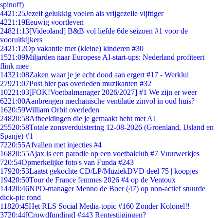
spinoff)
44
21:25
Jezelf gelukkig voelen als vrijgezelle vijftiger
42
21:19
Eeuwig voortleven
248
21:13
[Videoland] B&B vol liefde 6de seizoen #1 voor de
vooruitkijkers
24
21:12
Op vakantie met (kleine) kinderen #30
15
21:09
Miljarden naar Europese AI-start-ups: Nederland profiteert
flink mee
143
21:08
Zaken waar je je echt dood aan ergert #17 - Werklui
279
21:07
Post hier pas overleden muzikanten #32
102
21:03
[FOK!Voetbalmanager 2026/2027] #1 We zijn er weer
62
21:00
Aanbrengen mechanische ventilatie zinvol in oud huis?
16
20:59
William Orbit overleden
248
20:58
Afbeeldingen die je gemaakt hebt met AI
255
20:58
Totale zonsverduistering 12-08-2026 (Groenland, IJsland en
Spanje) #1
72
20:55
Afvallen met injecties #4
168
20:55
Ajax is een parodie op een voetbalclub #7 Vuurwerkjes
7
20:54
Opmerkelijke foto's van Funda #243
179
20:53
Laatst gekochte CD/LP/MuziekDVD deel 75 | koopjes
194
20:50
Tour de France femmes 2026 #4 op de Ventoux
144
20:46
NPO-manager Menno de Boer (47) op non-actief stuurde
dick-pic rond
118
20:45
Het RLS Social Media-topic #160 Zonder Kolonel!!
37
20:44
[Crowdfunding] #443 Rentestijgingen?