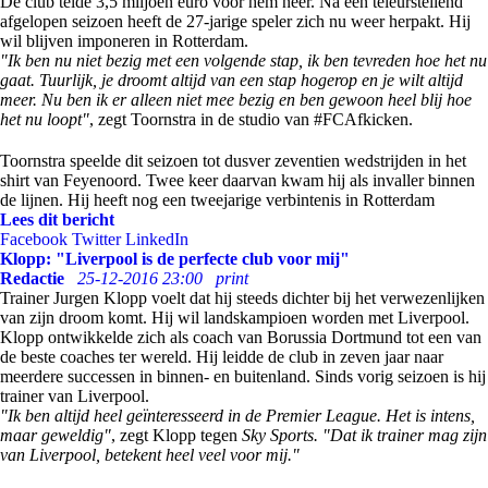
De club telde 3,5 miljoen euro voor hem neer. Na een teleurstellend
afgelopen seizoen heeft de 27-jarige speler zich nu weer herpakt. Hij
wil blijven imponeren in Rotterdam.
"Ik ben nu niet bezig met een volgende stap, ik ben tevreden hoe het nu
gaat. Tuurlijk, je droomt altijd van een stap hogerop en je wilt altijd
meer. Nu ben ik er alleen niet mee bezig en ben gewoon heel blij hoe
het nu loopt"
, zegt Toornstra in de studio van #FCAfkicken.
Toornstra speelde dit seizoen tot dusver zeventien wedstrijden in het
shirt van Feyenoord. Twee keer daarvan kwam hij als invaller binnen
de lijnen. Hij heeft nog een tweejarige verbintenis in Rotterdam
Lees dit bericht
Facebook
Twitter
LinkedIn
Klopp: "Liverpool is de perfecte club voor mij"
Redactie
25-12-2016 23:00
print
Trainer Jurgen Klopp voelt dat hij steeds dichter bij het verwezenlijken
van zijn droom komt. Hij wil landskampioen worden met Liverpool.
Klopp ontwikkelde zich als coach van Borussia Dortmund tot een van
de beste coaches ter wereld. Hij leidde de club in zeven jaar naar
meerdere successen in binnen- en buitenland. Sinds vorig seizoen is hij
trainer van Liverpool.
"Ik ben altijd heel geïnteresseerd in de Premier League. Het is intens,
maar geweldig"
, zegt Klopp tegen
Sky Sports. "Dat ik trainer mag zijn
van Liverpool, betekent heel veel voor mij."