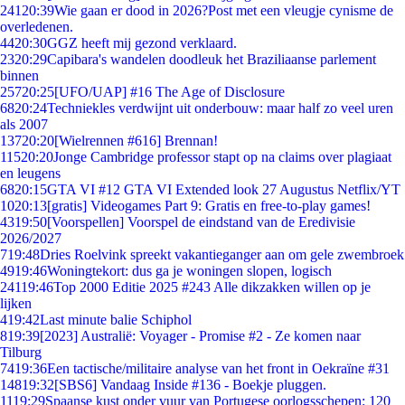
241
20:39
Wie gaan er dood in 2026?Post met een vleugje cynisme de
overledenen.
44
20:30
GGZ heeft mij gezond verklaard.
23
20:29
Capibara's wandelen doodleuk het Braziliaanse parlement
binnen
257
20:25
[UFO/UAP] #16 The Age of Disclosure
68
20:24
Techniekles verdwijnt uit onderbouw: maar half zo veel uren
als 2007
137
20:20
[Wielrennen #616] Brennan!
115
20:20
Jonge Cambridge professor stapt op na claims over plagiaat
en leugens
68
20:15
GTA VI #12 GTA VI Extended look 27 Augustus Netflix/YT
10
20:13
[gratis] Videogames Part 9: Gratis en free-to-play games!
43
19:50
[Voorspellen] Voorspel de eindstand van de Eredivisie
2026/2027
7
19:48
Dries Roelvink spreekt vakantieganger aan om gele zwembroek
49
19:46
Woningtekort: dus ga je woningen slopen, logisch
241
19:46
Top 2000 Editie 2025 #243 Alle dikzakken willen op je
lijken
4
19:42
Last minute balie Schiphol
8
19:39
[2023] Australië: Voyager - Promise #2 - Ze komen naar
Tilburg
74
19:36
Een tactische/militaire analyse van het front in Oekraïne #31
148
19:32
[SBS6] Vandaag Inside #136 - Boekje pluggen.
11
19:29
Spaanse kust onder vuur van Portugese oorlogsschepen: 120