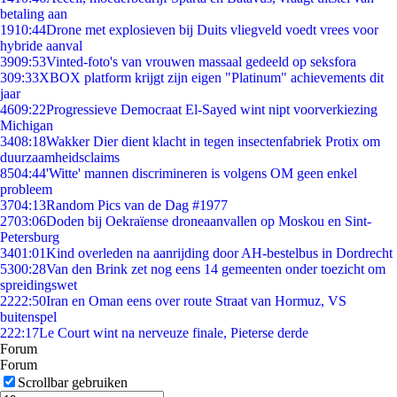
betaling aan
19
10:44
Drone met explosieven bij Duits vliegveld voedt vrees voor
hybride aanval
39
09:53
Vinted-foto's van vrouwen massaal gedeeld op seksfora
3
09:33
XBOX platform krijgt zijn eigen "Platinum" achievements dit
jaar
46
09:22
Progressieve Democraat El-Sayed wint nipt voorverkiezing
Michigan
34
08:18
Wakker Dier dient klacht in tegen insectenfabriek Protix om
duurzaamheidsclaims
85
04:44
'Witte' mannen discrimineren is volgens OM geen enkel
probleem
37
04:13
Random Pics van de Dag #1977
27
03:06
Doden bij Oekraïense droneaanvallen op Moskou en Sint-
Petersburg
34
01:01
Kind overleden na aanrijding door AH-bestelbus in Dordrecht
53
00:28
Van den Brink zet nog eens 14 gemeenten onder toezicht om
spreidingswet
22
22:50
Iran en Oman eens over route Straat van Hormuz, VS
buitenspel
2
22:17
Le Court wint na nerveuze finale, Pieterse derde
Forum
Forum
Scrollbar gebruiken