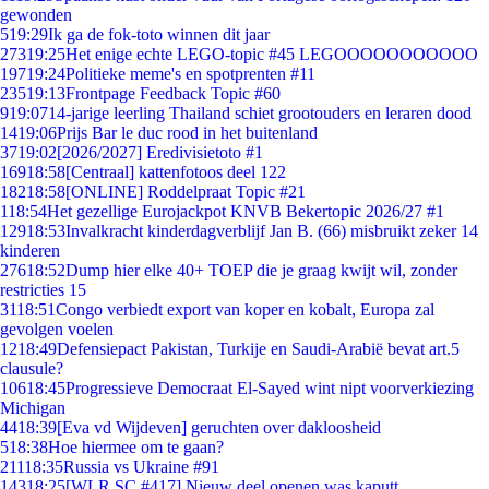
gewonden
5
19:29
Ik ga de fok-toto winnen dit jaar
273
19:25
Het enige echte LEGO-topic #45 LEGOOOOOOOOOOO
197
19:24
Politieke meme's en spotprenten #11
235
19:13
Frontpage Feedback Topic #60
9
19:07
14-jarige leerling Thailand schiet grootouders en leraren dood
14
19:06
Prijs Bar le duc rood in het buitenland
37
19:02
[2026/2027] Eredivisietoto #1
169
18:58
[Centraal] kattenfotoos deel 122
182
18:58
[ONLINE] Roddelpraat Topic #21
1
18:54
Het gezellige Eurojackpot KNVB Bekertopic 2026/27 #1
129
18:53
Invalkracht kinderdagverblijf Jan B. (66) misbruikt zeker 14
kinderen
276
18:52
Dump hier elke 40+ TOEP die je graag kwijt wil, zonder
restricties 15
31
18:51
Congo verbiedt export van koper en kobalt, Europa zal
gevolgen voelen
12
18:49
Defensiepact Pakistan, Turkije en Saudi-Arabië bevat art.5
clausule?
106
18:45
Progressieve Democraat El-Sayed wint nipt voorverkiezing
Michigan
44
18:39
[Eva vd Wijdeven] geruchten over dakloosheid
5
18:38
Hoe hiermee om te gaan?
211
18:35
Russia vs Ukraine #91
143
18:25
[WLR SC #417] Nieuw deel openen was kaputt