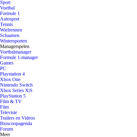
Sport
Voetbal
Formule 1
Autosport
Tennis
Wielrennen
Schaatsen
Wintersporten
Managerspelen
Voetbalmanager
Formule 1-manager
Games
PC
Playstation 4
Xbox One
Nintendo Switch
Xbox Series X|S
PlayStation 5
Film & TV
Film
Televisie
Trailers en Videos
Bioscoopagenda
Forum
Meer