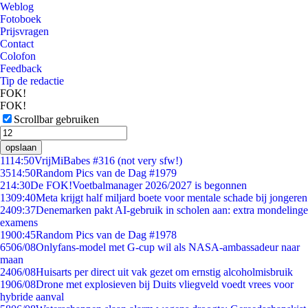
Weblog
Fotoboek
Prijsvragen
Contact
Colofon
Feedback
Tip de redactie
FOK!
FOK!
Scrollbar gebruiken
opslaan
11
14:50
VrijMiBabes #316 (not very sfw!)
35
14:50
Random Pics van de Dag #1979
2
14:30
De FOK!Voetbalmanager 2026/2027 is begonnen
13
09:40
Meta krijgt half miljard boete voor mentale schade bij jongeren
24
09:37
Denemarken pakt AI-gebruik in scholen aan: extra mondelinge
examens
19
00:45
Random Pics van de Dag #1978
65
06/08
Onlyfans-model met G-cup wil als NASA-ambassadeur naar
maan
24
06/08
Huisarts per direct uit vak gezet om ernstig alcoholmisbruik
19
06/08
Drone met explosieven bij Duits vliegveld voedt vrees voor
hybride aanval