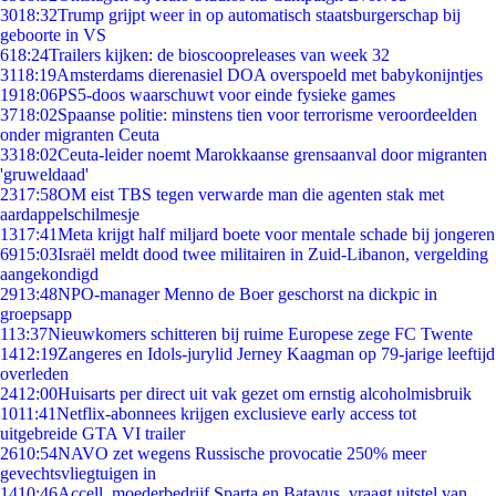
30
18:32
Trump grijpt weer in op automatisch staatsburgerschap bij
geboorte in VS
6
18:24
Trailers kijken: de bioscoopreleases van week 32
31
18:19
Amsterdams dierenasiel DOA overspoeld met babykonijntjes
19
18:06
PS5-doos waarschuwt voor einde fysieke games
37
18:02
Spaanse politie: minstens tien voor terrorisme veroordeelden
onder migranten Ceuta
33
18:02
Ceuta-leider noemt Marokkaanse grensaanval door migranten
'gruweldaad'
23
17:58
OM eist TBS tegen verwarde man die agenten stak met
aardappelschilmesje
13
17:41
Meta krijgt half miljard boete voor mentale schade bij jongeren
69
15:03
Israël meldt dood twee militairen in Zuid-Libanon, vergelding
aangekondigd
29
13:48
NPO-manager Menno de Boer geschorst na dickpic in
groepsapp
1
13:37
Nieuwkomers schitteren bij ruime Europese zege FC Twente
14
12:19
Zangeres en Idols-jurylid Jerney Kaagman op 79-jarige leeftijd
overleden
24
12:00
Huisarts per direct uit vak gezet om ernstig alcoholmisbruik
10
11:41
Netflix-abonnees krijgen exclusieve early access tot
uitgebreide GTA VI trailer
26
10:54
NAVO zet wegens Russische provocatie 250% meer
gevechtsvliegtuigen in
14
10:46
Accell, moederbedrijf Sparta en Batavus, vraagt uitstel van