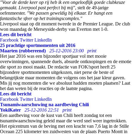
"Voor de derde keer op rij heb ik een ongelooflijk goede clubkeuze
gemaakt. Liverpool past perfect bij mij"
, stelt de 49-jarige
oefenmeester.
"We passen geweldig bij elkaar. Er hangt een
fantastische sfeer op het trainingscomplex."
Liverpool staat op dit moment tweede in de Premier League. De club
won maandag de Merseyside-derby van Everton met 1-0.
Lees dit bericht
Facebook
Twitter
LinkedIn
25 prachtige sportmomenten uit 2016
Maarten (rubbereend)
25-12-2016 23:00
print
Het jaar 2016 was een bijzonder sportjaar vol met mooie
overwinningen, spannende duels, absurde ontknopingen en de emotie
die sport zo mooi maakt. De redactie van FOK!sport heeft 25
bijzondere sportmomenten uitgekozen, niet perse de beste of
belangrijkste maar momenten die volgens ons het jaar kleur gaven.
Mis jij nog momenten die we absoluut hadden moeten plaatsen? Laat
het dan weten bij de reacties op de laatste pagina.
Lees dit bericht
Facebook
Twitter
LinkedIn
Tsunamiwaarschuwing na aardbeving Chili
YokiKater
25-12-2016 22:51
print
Een aardbeving voor de kust van Chili heeft zondag tot een
tsunamiwaarschuwing geleid maar die werd snel weer ingetrokken.
Het epicentrum van de beving met een kracht van 7,6 lag in de Stille
Oceaan 225 kilometer ten zuidwesten van de plaats Puerto Montt in