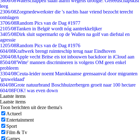
58
06/08
Waterschappen slaan alarm wegens droogte: Gereedschapskist
leeg
23
06/08
Zorgmedewerkster die 's nachts haar vriend bezocht terecht
ontslagen
37
06/08
Random Pics van de Dag #1977
21
05/08
Tanken in België wordt nóg aantrekkelijker
34
05/08
Dirk sluit supermarkt op de Wallen na golf van diefstal en
agressie
12
05/08
Random Pics van de Dag #1976
6
04/08
Kraftwerk brengt ruimteschip terug naar Eindhoven
20
04/08
Apple vecht Britse eis tot inbouwen backdoor in iCloud aan
85
04/08
'Witte' mannen discrimineren is volgens OM geen enkel
probleem
33
04/08
Ceuta-leider noemt Marokkaanse grensaanval door migranten
'gruweldaad'
6
04/08
Grote natuurbrand Boschhuizerbergen groeit naar 100 hectare
6
04/08
FOK! was even down
Laatste items
Laatste items
Toon berichten uit deze thema's
Actueel
Entertainment
Sport
Film & Tv
Games