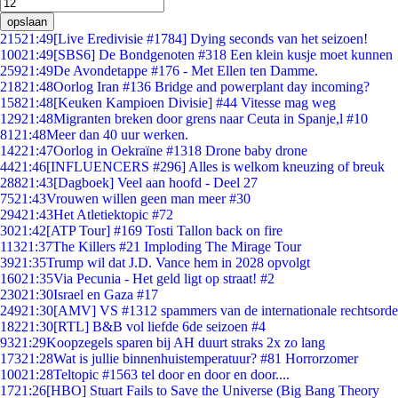
opslaan
215
21:49
[Live Eredivisie #1784] Dying seconds van het seizoen!
100
21:49
[SBS6] De Bondgenoten #318 Een klein kusje moet kunnen
259
21:49
De Avondetappe #176 - Met Ellen ten Damme.
218
21:48
Oorlog Iran #136 Bridge and powerplant day incoming?
158
21:48
[Keuken Kampioen Divisie] #44 Vitesse mag weg
129
21:48
Migranten breken door grens naar Ceuta in Spanje,l #10
81
21:48
Meer dan 40 uur werken.
142
21:47
Oorlog in Oekraïne #1318 Drone baby drone
44
21:46
[INFLUENCERS #296] Alles is welkom kneuzing of breuk
288
21:43
[Dagboek] Veel aan hoofd - Deel 27
75
21:43
Vrouwen willen geen man meer #30
294
21:43
Het Atletiektopic #72
30
21:42
[ATP Tour] #169 Tosti Tallon back on fire
113
21:37
The Killers #21 Imploding The Mirage Tour
39
21:35
Trump wil dat J.D. Vance hem in 2028 opvolgt
160
21:35
Via Pecunia - Het geld ligt op straat! #2
230
21:30
Israel en Gaza #17
249
21:30
[AMV] VS #1312 spammers van de internationale rechtsorde
182
21:30
[RTL] B&B vol liefde 6de seizoen #4
93
21:29
Koopzegels sparen bij AH duurt straks 2x zo lang
173
21:28
Wat is jullie binnenhuistemperatuur? #81 Horrorzomer
100
21:28
Teltopic #1563 tel door en door en door....
17
21:26
[HBO] Stuart Fails to Save the Universe (Big Bang Theory