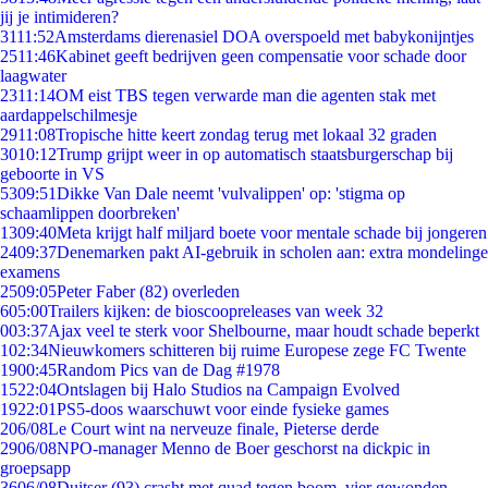
jij je intimideren?
31
11:52
Amsterdams dierenasiel DOA overspoeld met babykonijntjes
25
11:46
Kabinet geeft bedrijven geen compensatie voor schade door
laagwater
23
11:14
OM eist TBS tegen verwarde man die agenten stak met
aardappelschilmesje
29
11:08
Tropische hitte keert zondag terug met lokaal 32 graden
30
10:12
Trump grijpt weer in op automatisch staatsburgerschap bij
geboorte in VS
53
09:51
Dikke Van Dale neemt 'vulvalippen' op: 'stigma op
schaamlippen doorbreken'
13
09:40
Meta krijgt half miljard boete voor mentale schade bij jongeren
24
09:37
Denemarken pakt AI-gebruik in scholen aan: extra mondelinge
examens
25
09:05
Peter Faber (82) overleden
6
05:00
Trailers kijken: de bioscoopreleases van week 32
0
03:37
Ajax veel te sterk voor Shelbourne, maar houdt schade beperkt
1
02:34
Nieuwkomers schitteren bij ruime Europese zege FC Twente
19
00:45
Random Pics van de Dag #1978
15
22:04
Ontslagen bij Halo Studios na Campaign Evolved
19
22:01
PS5-doos waarschuwt voor einde fysieke games
2
06/08
Le Court wint na nerveuze finale, Pieterse derde
29
06/08
NPO-manager Menno de Boer geschorst na dickpic in
groepsapp
36
06/08
Duitser (93) crasht met quad tegen boom, vier gewonden