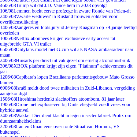
46
06/08
Trump wil dat J.D. Vance hem in 2028 opvolgt
1
06/08
Lemmen boekt eerste profzege in zware Ronde van Polen-rit
24
06/08
'Zwarte weduwes' in Rusland trouwen soldaten voor
overlijdensuitkering
14
06/08
Zangeres en Idols-jurylid Jerney Kaagman op 79-jarige leeftijd
overleden
10
06/08
Netflix-abonnees krijgen exclusieve early access tot
uitgebreide GTA VI trailer
65
06/08
Onlyfans-model met G-cup wil als NASA-ambassadeur naar
maan
24
06/08
Huisarts per direct uit vak gezet om ernstig alcoholmisbruik
3
06/08
XBOX platform krijgt zijn eigen "Platinum" achievements dit
jaar
12
06/08
Capibara's lopen Braziliaans parlementsgebouw Mato Grosso
binnen
69
06/08
Israël meldt dood twee militairen in Zuid-Libanon, vergelding
aangekondigd
15
06/08
Hiroshima herdenkt slachtoffers atoombom, 81 jaar later
19
06/08
Drone met explosieven bij Duits vliegveld voedt vrees voor
hybride aanval
34
06/08
Wakker Dier dient klacht in tegen insectenfabriek Protix om
duurzaamheidsclaims
22
06/08
Iran en Oman eens over route Straat van Hormuz, VS
buitenspel