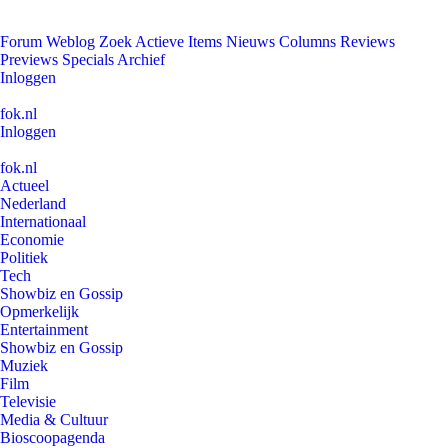
Forum
Weblog
Zoek
Actieve Items
Nieuws
Columns
Reviews
Previews
Specials
Archief
Inloggen
fok.nl
Inloggen
fok.nl
Actueel
Nederland
Internationaal
Economie
Politiek
Tech
Showbiz en Gossip
Opmerkelijk
Entertainment
Showbiz en Gossip
Muziek
Film
Televisie
Media & Cultuur
Bioscoopagenda