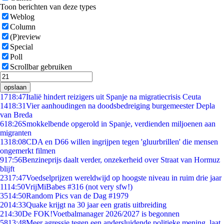
Toon berichten van deze types
Weblog
Column
(P)review
Special
Poll
Scrollbar gebruiken
opslaan
17
18:47
Italië hindert reizigers uit Spanje na migratiecrisis Ceuta
14
18:31
Vier aanhoudingen na doodsbedreiging burgemeester Depla
van Breda
6
18:26
Smokkelbende opgerold in Spanje, verdienden miljoenen aan
migranten
13
18:08
CDA en D66 willen ingrijpen tegen 'gluurbrillen' die mensen
ongemerkt filmen
9
17:56
Benzineprijs daalt verder, onzekerheid over Straat van Hormuz
blijft
23
17:47
Voedselprijzen wereldwijd op hoogste niveau in ruim drie jaar
11
14:50
VrijMiBabes #316 (not very sfw!)
35
14:50
Random Pics van de Dag #1979
20
14:33
Quake krijgt na 30 jaar een gratis uitbreiding
2
14:30
De FOK!Voetbalmanager 2026/2027 is begonnen
58
13:48
Meer agressie tegen een andersluidende politieke mening, laat