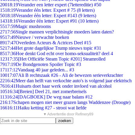
200
18:19
Verander een letter expert (7lettereditie) #50
15
18:19
Verander één letter. Expert # 75 (8 letters)
50
18:18
Verander één letter: Expert #143 (9 letters)
143
18:16
Verander één letter: Expert #91 (10 letters)
55
17:59
Magic mushrooms
27
17:56
Single mannen verplichtsingle moeders laten daten?
95
17:49
Nieuwe / verwachte boeken
89
17:47
Overleden Acteurs & Actrices Deel #15
52
17:44
Het grote dagelijkse Trump nieuws topic #31
85
17:36
Hoe denkt God echt over homo-seksualiteit? deel 4
123
17:35
[Het Officiële Steam Topic #201] Steamrolled
79
17:19
De Bondgenoten Spoiler Topic #3
171
17:12
Vandaag 40 jaar geleden... #3
100
17:07
Ali B rechtszaak #26 - Ali de bewezen serieverkrachter
22
16:42
Meer dan helft van verkochte auto's is volgend jaar elektrisch
76
16:41
Huisarts doet haar werk onder invloed van alcohol
105
16:34
[Breien] Deel 21, met zomerbreisels
113
16:24
[DAGBOEK] De weg naar balans #12
2
16:17
Schapen mogen niet meer grazen langs Waddenzee (Droogte)
166
16:11
Haiku ketting #27 - strooi wat liefde
▼ Advertentie door Refinery89