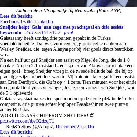
Ambassadeur VS op matje bij Netanyahu (Foto: ANP)
Lees dit bericht
Facebook
Twitter
LinkedIn
Sneijder helpt 'Gala' aan zege met prachtgoal en drie assists
heywoodu
25-12-2016 20:57
print
Galatasaray heeft zondag drie punten gepakt in de Turkse
voetbalcompetitie. Dat was voor een erg groot deel te danken aan
Wesley Sneijder, die tegen Alanyaspor bij vier goals direct betrokken
was.
Na een half uur gaf Sneijder een assist op Nigel de Jong, die de 1-0
maakte. Na een 2-1 ruststand - een speler van Alanyaspor maakte een
eigen goal - kreeg Sneijder vroeg in de tweede helft de bal, die hij op
prachtige wijze in het doel werkte. Vijf minuten later gaf hij een assist
aan Eren Derdiyok, die
Gala
op 4-1 zette. Tien minuten voor het einde
kreeg ook Derdiyok's vervanger, Josué, een voorzet van Sneijder, wat
de 5-1 opleverde.
Galatasaray staat na zestien speelronden op de derde plek in de Turkse
competitie, drie punten achter koploper Basaksehir en twee punten
achter Besiktas.
WORLD CLASS CHIP FROM SNEIJDER! 😍
pic.twitter.com/rbsO2dzqT1
— Red&Yellow (@Ataqoz)
December 25, 2016
Lees dit bericht