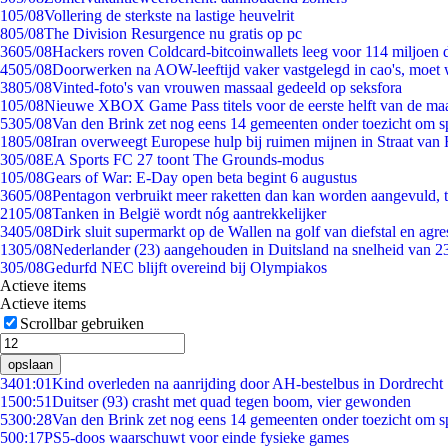
1
05/08
Vollering de sterkste na lastige heuvelrit
8
05/08
The Division Resurgence nu gratis op pc
36
05/08
Hackers roven Coldcard-bitcoinwallets leeg voor 114 miljoen d
45
05/08
Doorwerken na AOW-leeftijd vaker vastgelegd in cao's, moet
38
05/08
Vinted-foto's van vrouwen massaal gedeeld op seksfora
1
05/08
Nieuwe XBOX Game Pass titels voor de eerste helft van de ma
53
05/08
Van den Brink zet nog eens 14 gemeenten onder toezicht om s
18
05/08
Iran overweegt Europese hulp bij ruimen mijnen in Straat va
3
05/08
EA Sports FC 27 toont The Grounds-modus
1
05/08
Gears of War: E-Day open beta begint 6 augustus
36
05/08
Pentagon verbruikt meer raketten dan kan worden aangevuld, t
21
05/08
Tanken in België wordt nóg aantrekkelijker
34
05/08
Dirk sluit supermarkt op de Wallen na golf van diefstal en agre
13
05/08
Nederlander (23) aangehouden in Duitsland na snelheid van 
3
05/08
Gedurfd NEC blijft overeind bij Olympiakos
Actieve items
Actieve items
Scrollbar gebruiken
opslaan
34
01:01
Kind overleden na aanrijding door AH-bestelbus in Dordrecht
15
00:51
Duitser (93) crasht met quad tegen boom, vier gewonden
53
00:28
Van den Brink zet nog eens 14 gemeenten onder toezicht om s
5
00:17
PS5-doos waarschuwt voor einde fysieke games