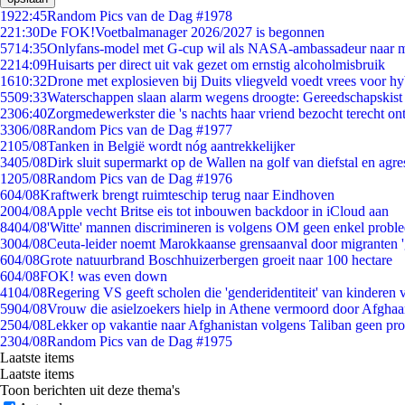
19
22:45
Random Pics van de Dag #1978
2
21:30
De FOK!Voetbalmanager 2026/2027 is begonnen
57
14:35
Onlyfans-model met G-cup wil als NASA-ambassadeur naar 
22
14:09
Huisarts per direct uit vak gezet om ernstig alcoholmisbruik
16
10:32
Drone met explosieven bij Duits vliegveld voedt vrees voor hy
55
09:33
Waterschappen slaan alarm wegens droogte: Gereedschapskist
23
06:40
Zorgmedewerkster die 's nachts haar vriend bezocht terecht on
33
06/08
Random Pics van de Dag #1977
21
05/08
Tanken in België wordt nóg aantrekkelijker
34
05/08
Dirk sluit supermarkt op de Wallen na golf van diefstal en agre
12
05/08
Random Pics van de Dag #1976
6
04/08
Kraftwerk brengt ruimteschip terug naar Eindhoven
20
04/08
Apple vecht Britse eis tot inbouwen backdoor in iCloud aan
84
04/08
'Witte' mannen discrimineren is volgens OM geen enkel probl
30
04/08
Ceuta-leider noemt Marokkaanse grensaanval door migranten 
6
04/08
Grote natuurbrand Boschhuizerbergen groeit naar 100 hectare
6
04/08
FOK! was even down
41
04/08
Regering VS geeft scholen die 'genderidentiteit' van kinderen
59
04/08
Vrouw die asielzoekers hielp in Athene vermoord door Afghaa
25
04/08
Lekker op vakantie naar Afghanistan volgens Taliban geen pr
23
04/08
Random Pics van de Dag #1975
Laatste items
Laatste items
Toon berichten uit deze thema's