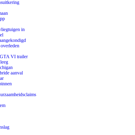
suitkering
maan
app
iegtuigen in
el
g aangekondigd
 overleden
 GTA VI trailer
 leeg
ichigan
bride aanval
ar
binnen
duurzaamheidsclaims
eem
nslag