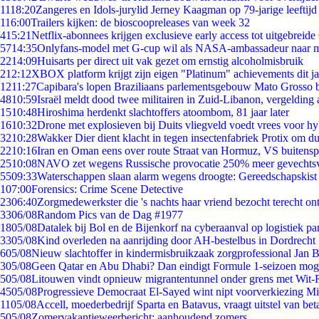
11
18:20
Zangeres en Idols-jurylid Jerney Kaagman op 79-jarige leeftijd
1
16:00
Trailers kijken: de bioscoopreleases van week 32
4
15:21
Netflix-abonnees krijgen exclusieve early access tot uitgebreide
57
14:35
Onlyfans-model met G-cup wil als NASA-ambassadeur naar 
22
14:09
Huisarts per direct uit vak gezet om ernstig alcoholmisbruik
2
12:12
XBOX platform krijgt zijn eigen "Platinum" achievements dit ja
12
11:27
Capibara's lopen Braziliaans parlementsgebouw Mato Grosso 
48
10:59
Israël meldt dood twee militairen in Zuid-Libanon, vergeldin
15
10:48
Hiroshima herdenkt slachtoffers atoombom, 81 jaar later
16
10:32
Drone met explosieven bij Duits vliegveld voedt vrees voor hy
32
10:28
Wakker Dier dient klacht in tegen insectenfabriek Protix om 
22
10:16
Iran en Oman eens over route Straat van Hormuz, VS buitensp
25
10:08
NAVO zet wegens Russische provocatie 250% meer gevechtsvl
55
09:33
Waterschappen slaan alarm wegens droogte: Gereedschapskist
1
07:00
Forensics: Crime Scene Detective
23
06:40
Zorgmedewerkster die 's nachts haar vriend bezocht terecht on
33
06/08
Random Pics van de Dag #1977
18
05/08
Datalek bij Bol en de Bijenkorf na cyberaanval op logistiek pa
33
05/08
Kind overleden na aanrijding door AH-bestelbus in Dordrecht
6
05/08
Nieuw slachtoffer in kindermisbruikzaak zorgprofessional Jan B
3
05/08
Geen Qatar en Abu Dhabi? Dan eindigt Formule 1-seizoen moge
5
05/08
Litouwen vindt opnieuw migrantentunnel onder grens met Wit-
45
05/08
Progressieve Democraat El-Sayed wint nipt voorverkiezing M
11
05/08
Accell, moederbedrijf Sparta en Batavus, vraagt uitstel van bet
5
05/08
Zomervakantieweerbericht: aanhoudend zomers