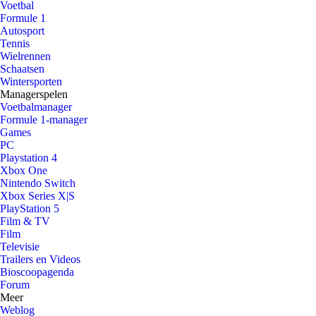
Voetbal
Formule 1
Autosport
Tennis
Wielrennen
Schaatsen
Wintersporten
Managerspelen
Voetbalmanager
Formule 1-manager
Games
PC
Playstation 4
Xbox One
Nintendo Switch
Xbox Series X|S
PlayStation 5
Film & TV
Film
Televisie
Trailers en Videos
Bioscoopagenda
Forum
Meer
Weblog