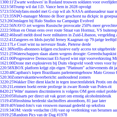
13
00:11
'Zwarte weduwes' in Rusland trouwen soldaten voor overlijden
32
23:58
Trump wil dat J.D. Vance hem in 2028 opvolgt
57
23:55
Onlyfans-model met G-cup wil als NASA-ambassadeur naar 
17
23:35
NPO-manager Menno de Boer geschorst na dickpic in groeps
5
23:26
Ontslagen bij Halo Studios na Campaign Evolved
25
22:56
NAVO zet wegens Russische provocatie 250% meer gevechtsvl
22
22:50
Iran en Oman eens over route Straat van Hormuz, VS buitensp
48
22:46
Israël meldt dood twee militairen in Zuid-Libanon, vergeldin
11
22:41
Zangeres en Idols-jurylid Jerney Kaagman op 79-jarige leeftijd
2
22:17
Le Court wint na nerveuze finale, Pieterse derde
4
21:38
Netflix-abonnees krijgen exclusieve early access tot uitgebreide
55
21:25
Waterschappen slaan alarm wegens droogte: Gereedschapskist
45
21:00
Progressieve Democraat El-Sayed wint nipt voorverkiezing M
16
21:00
Drone met explosieven bij Duits vliegveld voedt vrees voor hy
2
20:58
XBOX platform krijgt zijn eigen "Platinum" achievements dit ja
12
20:48
Capibara's lopen Braziliaans parlementsgebouw Mato Grosso 
5
20:30
Zomervakantieweerbericht: aanhoudend zomers
32
20:25
Wakker Dier dient klacht in tegen insectenfabriek Protix om 
1
20:21
Lemmen boekt eerste profzege in zware Ronde van Polen-rit
84
20:21
'Witte' mannen discrimineren is volgens OM geen enkel probl
22
20:05
Huisarts per direct uit vak gezet om ernstig alcoholmisbruik
15
19:45
Hiroshima herdenkt slachtoffers atoombom, 81 jaar later
38
19:40
Vinted-foto's van vrouwen massaal gedeeld op seksfora
21
19:34
OM: vierde verdachte (18) vast op verdenking van beramen aa
19
19:25
Random Pics van de Dag #1978