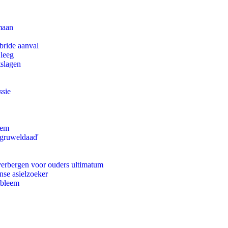
maan
bride aanval
 leeg
tslagen
ssie
eem
'gruweldaad'
 verbergen voor ouders ultimatum
nse asielzoeker
obleem