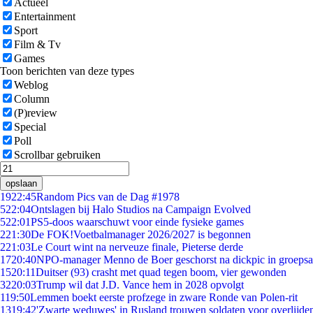
Actueel
Entertainment
Sport
Film & Tv
Games
Toon berichten van deze types
Weblog
Column
(P)review
Special
Poll
Scrollbar gebruiken
opslaan
19
22:45
Random Pics van de Dag #1978
5
22:04
Ontslagen bij Halo Studios na Campaign Evolved
5
22:01
PS5-doos waarschuwt voor einde fysieke games
2
21:30
De FOK!Voetbalmanager 2026/2027 is begonnen
2
21:03
Le Court wint na nerveuze finale, Pieterse derde
17
20:40
NPO-manager Menno de Boer geschorst na dickpic in groeps
15
20:11
Duitser (93) crasht met quad tegen boom, vier gewonden
32
20:03
Trump wil dat J.D. Vance hem in 2028 opvolgt
1
19:50
Lemmen boekt eerste profzege in zware Ronde van Polen-rit
13
19:42
'Zwarte weduwes' in Rusland trouwen soldaten voor overlijden