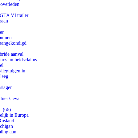
 overleden
 GTA VI trailer
maan
ar
binnen
g aangekondigd
bride aanval
duurzaamheidsclaims
el
iegtuigen in
 leeg
tslagen
rtner Ceva
. (66)
lijk in Europa
Rusland
ichigan
aling aan