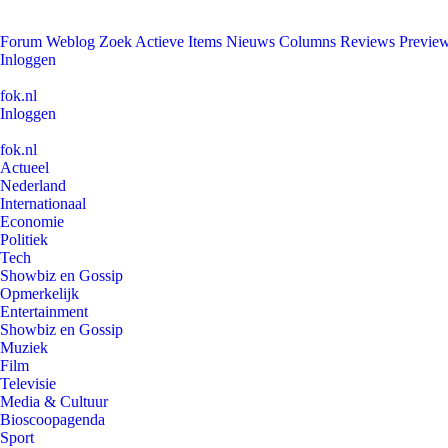
Forum
Weblog
Zoek
Actieve Items
Nieuws
Columns
Reviews
Previe
Inloggen
fok.nl
Inloggen
fok.nl
Actueel
Nederland
Internationaal
Economie
Politiek
Tech
Showbiz en Gossip
Opmerkelijk
Entertainment
Showbiz en Gossip
Muziek
Film
Televisie
Media & Cultuur
Bioscoopagenda
Sport