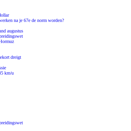
ollar
 werken na je 67e de norm worden?
and augustus
preidingswet
n Hormuz
ekort dreigt
ssie
235 km/u
preidingswet