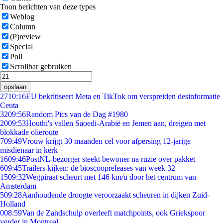
Toon berichten van deze types
Weblog
Column
(P)review
Special
Poll
Scrollbar gebruiken
opslaan
27
10:16
EU bekritiseert Meta en TikTok om verspreiden desinformatie
Ceuta
32
09:56
Random Pics van de Dag #1980
20
09:53
Houthi's vallen Saoedi-Arabië en Jemen aan, dreigen met
blokkade olieroute
7
09:49
Vrouw krijgt 30 maanden cel voor afpersing 12-jarige
misdienaar in kerk
16
09:46
PostNL-bezorger steekt bewoner na ruzie over pakket
6
09:45
Trailers kijken: de bioscoopreleases van week 32
15
09:32
Wegpiraat scheurt met 146 km/u door het centrum van
Amsterdam
5
09:28
Aanhoudende droogte veroorzaakt scheuren in dijken Zuid-
Holland
0
08:59
Van de Zandschulp overleeft matchpoints, ook Griekspoor
verder in Montreal