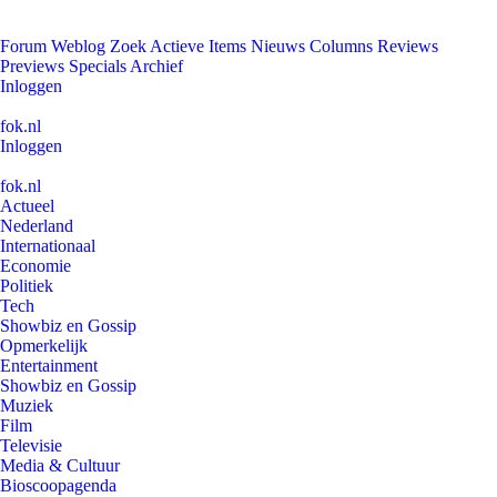
Forum
Weblog
Zoek
Actieve Items
Nieuws
Columns
Reviews
Previews
Specials
Archief
Inloggen
fok.nl
Inloggen
fok.nl
Actueel
Nederland
Internationaal
Economie
Politiek
Tech
Showbiz en Gossip
Opmerkelijk
Entertainment
Showbiz en Gossip
Muziek
Film
Televisie
Media & Cultuur
Bioscoopagenda