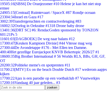
195
05:16
[SBS6] De Oranjezomer #10 Helene je kan het niet stop
ermee
249
05:15
[Centraal] Ruimtevaart / SpaceX #87 Rondje oceaan
233
04:34
Israel en Gaza #17
30
02:39
Transfergeruchten en contractverlenging #83
160
02:32
Oorlog in Oekraïne #1318 Drone baby drone
134
01:36
[DRT SC] #6: RendacGoden sponsored by TONZON
6
01:21
Ps 5
116
01:03
[DAGBOEK] De weg naar balans #12
173
00:47
[Keuken Kampioen Divisie] #44 Vitesse mag weg
273
00:44
De Avondetappe #176 - Met Ellen ten Damme.
4
00:40
Het gezellige Eurojackpot KNVB Bekertopic 2026/27 #1
186
00:35
Big Brother International # 56 Worlds RLS, BBs, GH, GF,
OT
202
00:32
Politieke meme's en spotprenten #11
117
00:23
[MTV] Ex on the beach Double Dutch #17 wederom aapjes
kijken
177
00:22
Ajax is een parodie op een voetbalclub #7 Vuurwerkjes
172
00:16
Vandaag 40 jaar geleden... #3