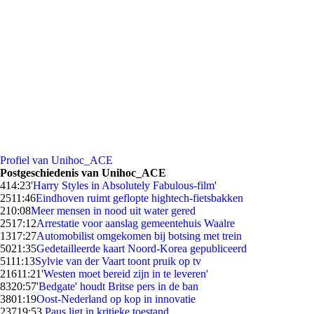
Profiel van Unihoc_ACE
Postgeschiedenis van Unihoc_ACE
4
14:23
'Harry Styles in Absolutely Fabulous-film'
25
11:46
Eindhoven ruimt geflopte hightech-fietsbakken
2
10:08
Meer mensen in nood uit water gered
25
17:12
Arrestatie voor aanslag gemeentehuis Waalre
13
17:27
Automobilist omgekomen bij botsing met trein
50
21:35
Gedetailleerde kaart Noord-Korea gepubliceerd
51
11:13
Sylvie van der Vaart toont pruik op tv
216
11:21
'Westen moet bereid zijn in te leveren'
83
20:57
'Bedgate' houdt Britse pers in de ban
38
01:19
Oost-Nederland op kop in innovatie
237
19:53
Paus ligt in kritieke toestand