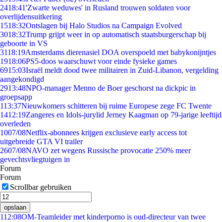
24
18:41
'Zwarte weduwes' in Rusland trouwen soldaten voor
overlijdensuitkering
15
18:32
Ontslagen bij Halo Studios na Campaign Evolved
30
18:32
Trump grijpt weer in op automatisch staatsburgerschap bij
geboorte in VS
31
18:19
Amsterdams dierenasiel DOA overspoeld met babykonijntjes
19
18:06
PS5-doos waarschuwt voor einde fysieke games
69
15:03
Israël meldt dood twee militairen in Zuid-Libanon, vergelding
aangekondigd
29
13:48
NPO-manager Menno de Boer geschorst na dickpic in
groepsapp
1
13:37
Nieuwkomers schitteren bij ruime Europese zege FC Twente
14
12:19
Zangeres en Idols-jurylid Jerney Kaagman op 79-jarige leeftijd
overleden
10
07/08
Netflix-abonnees krijgen exclusieve early access tot
uitgebreide GTA VI trailer
26
07/08
NAVO zet wegens Russische provocatie 250% meer
gevechtsvliegtuigen in
Forum
Forum
Scrollbar gebruiken
opslaan
1
12:08
OM-Teamleider met kinderporno is oud-directeur van twee