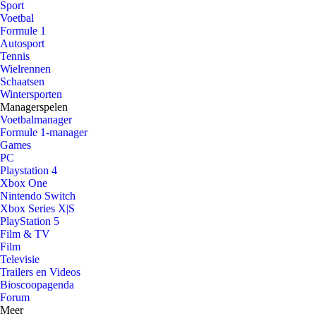
Sport
Voetbal
Formule 1
Autosport
Tennis
Wielrennen
Schaatsen
Wintersporten
Managerspelen
Voetbalmanager
Formule 1-manager
Games
PC
Playstation 4
Xbox One
Nintendo Switch
Xbox Series X|S
PlayStation 5
Film & TV
Film
Televisie
Trailers en Videos
Bioscoopagenda
Forum
Meer