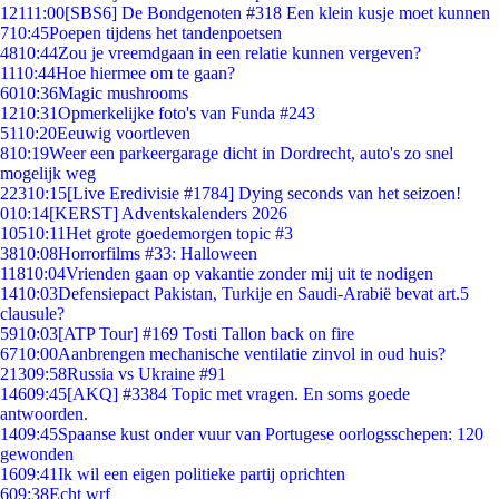
121
11:00
[SBS6] De Bondgenoten #318 Een klein kusje moet kunnen
7
10:45
Poepen tijdens het tandenpoetsen
48
10:44
Zou je vreemdgaan in een relatie kunnen vergeven?
11
10:44
Hoe hiermee om te gaan?
60
10:36
Magic mushrooms
12
10:31
Opmerkelijke foto's van Funda #243
51
10:20
Eeuwig voortleven
8
10:19
Weer een parkeergarage dicht in Dordrecht, auto's zo snel
mogelijk weg
223
10:15
[Live Eredivisie #1784] Dying seconds van het seizoen!
0
10:14
[KERST] Adventskalenders 2026
105
10:11
Het grote goedemorgen topic #3
38
10:08
Horrorfilms #33: Halloween
118
10:04
Vrienden gaan op vakantie zonder mij uit te nodigen
14
10:03
Defensiepact Pakistan, Turkije en Saudi-Arabië bevat art.5
clausule?
59
10:03
[ATP Tour] #169 Tosti Tallon back on fire
67
10:00
Aanbrengen mechanische ventilatie zinvol in oud huis?
213
09:58
Russia vs Ukraine #91
146
09:45
[AKQ] #3384 Topic met vragen. En soms goede
antwoorden.
14
09:45
Spaanse kust onder vuur van Portugese oorlogsschepen: 120
gewonden
16
09:41
Ik wil een eigen politieke partij oprichten
6
09:38
Echt wrf