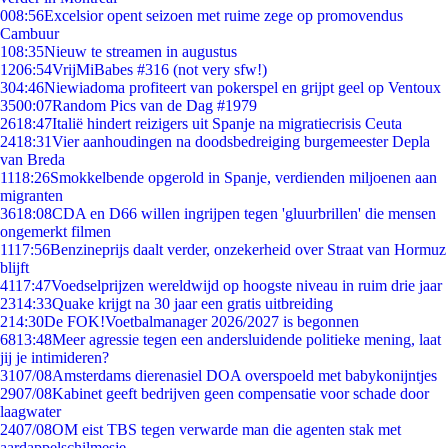
0
08:56
Excelsior opent seizoen met ruime zege op promovendus
Cambuur
1
08:35
Nieuw te streamen in augustus
12
06:54
VrijMiBabes #316 (not very sfw!)
3
04:46
Niewiadoma profiteert van pokerspel en grijpt geel op Ventoux
35
00:07
Random Pics van de Dag #1979
26
18:47
Italië hindert reizigers uit Spanje na migratiecrisis Ceuta
24
18:31
Vier aanhoudingen na doodsbedreiging burgemeester Depla
van Breda
11
18:26
Smokkelbende opgerold in Spanje, verdienden miljoenen aan
migranten
36
18:08
CDA en D66 willen ingrijpen tegen 'gluurbrillen' die mensen
ongemerkt filmen
11
17:56
Benzineprijs daalt verder, onzekerheid over Straat van Hormuz
blijft
41
17:47
Voedselprijzen wereldwijd op hoogste niveau in ruim drie jaar
23
14:33
Quake krijgt na 30 jaar een gratis uitbreiding
2
14:30
De FOK!Voetbalmanager 2026/2027 is begonnen
68
13:48
Meer agressie tegen een andersluidende politieke mening, laat
jij je intimideren?
31
07/08
Amsterdams dierenasiel DOA overspoeld met babykonijntjes
29
07/08
Kabinet geeft bedrijven geen compensatie voor schade door
laagwater
24
07/08
OM eist TBS tegen verwarde man die agenten stak met
aardappelschilmesje