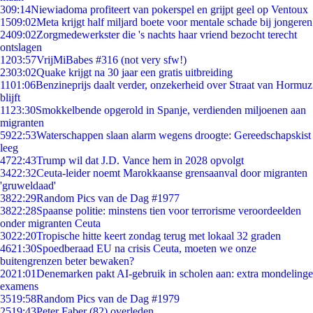
3
09:14
Niewiadoma profiteert van pokerspel en grijpt geel op Ventoux
15
09:02
Meta krijgt half miljard boete voor mentale schade bij jongeren
24
09:02
Zorgmedewerkster die 's nachts haar vriend bezocht terecht
ontslagen
12
03:57
VrijMiBabes #316 (not very sfw!)
23
03:02
Quake krijgt na 30 jaar een gratis uitbreiding
11
01:06
Benzineprijs daalt verder, onzekerheid over Straat van Hormuz
blijft
11
23:30
Smokkelbende opgerold in Spanje, verdienden miljoenen aan
migranten
59
22:53
Waterschappen slaan alarm wegens droogte: Gereedschapskist
leeg
47
22:43
Trump wil dat J.D. Vance hem in 2028 opvolgt
34
22:32
Ceuta-leider noemt Marokkaanse grensaanval door migranten
'gruweldaad'
38
22:29
Random Pics van de Dag #1977
38
22:28
Spaanse politie: minstens tien voor terrorisme veroordeelden
onder migranten Ceuta
30
22:20
Tropische hitte keert zondag terug met lokaal 32 graden
46
21:30
Spoedberaad EU na crisis Ceuta, moeten we onze
buitengrenzen beter bewaken?
20
21:01
Denemarken pakt AI-gebruik in scholen aan: extra mondelinge
examens
35
19:58
Random Pics van de Dag #1979
25
19:43
Peter Faber (82) overleden