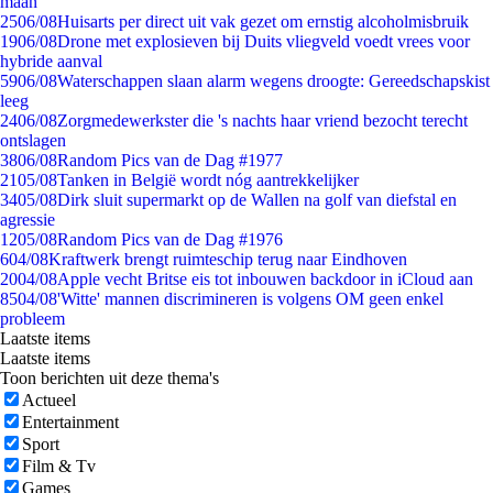
maan
25
06/08
Huisarts per direct uit vak gezet om ernstig alcoholmisbruik
19
06/08
Drone met explosieven bij Duits vliegveld voedt vrees voor
hybride aanval
59
06/08
Waterschappen slaan alarm wegens droogte: Gereedschapskist
leeg
24
06/08
Zorgmedewerkster die 's nachts haar vriend bezocht terecht
ontslagen
38
06/08
Random Pics van de Dag #1977
21
05/08
Tanken in België wordt nóg aantrekkelijker
34
05/08
Dirk sluit supermarkt op de Wallen na golf van diefstal en
agressie
12
05/08
Random Pics van de Dag #1976
6
04/08
Kraftwerk brengt ruimteschip terug naar Eindhoven
20
04/08
Apple vecht Britse eis tot inbouwen backdoor in iCloud aan
85
04/08
'Witte' mannen discrimineren is volgens OM geen enkel
probleem
Laatste items
Laatste items
Toon berichten uit deze thema's
Actueel
Entertainment
Sport
Film & Tv
Games