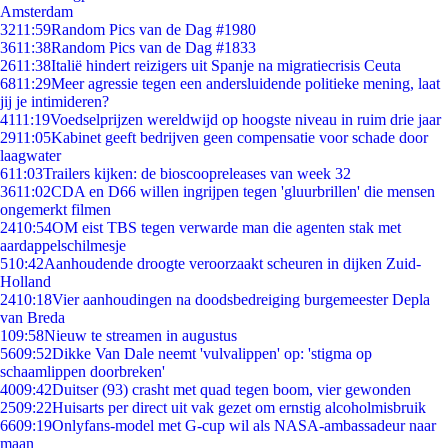
Amsterdam
32
11:59
Random Pics van de Dag #1980
36
11:38
Random Pics van de Dag #1833
26
11:38
Italië hindert reizigers uit Spanje na migratiecrisis Ceuta
68
11:29
Meer agressie tegen een andersluidende politieke mening, laat
jij je intimideren?
41
11:19
Voedselprijzen wereldwijd op hoogste niveau in ruim drie jaar
29
11:05
Kabinet geeft bedrijven geen compensatie voor schade door
laagwater
6
11:03
Trailers kijken: de bioscoopreleases van week 32
36
11:02
CDA en D66 willen ingrijpen tegen 'gluurbrillen' die mensen
ongemerkt filmen
24
10:54
OM eist TBS tegen verwarde man die agenten stak met
aardappelschilmesje
5
10:42
Aanhoudende droogte veroorzaakt scheuren in dijken Zuid-
Holland
24
10:18
Vier aanhoudingen na doodsbedreiging burgemeester Depla
van Breda
1
09:58
Nieuw te streamen in augustus
56
09:52
Dikke Van Dale neemt 'vulvalippen' op: 'stigma op
schaamlippen doorbreken'
40
09:42
Duitser (93) crasht met quad tegen boom, vier gewonden
25
09:22
Huisarts per direct uit vak gezet om ernstig alcoholmisbruik
66
09:19
Onlyfans-model met G-cup wil als NASA-ambassadeur naar
maan