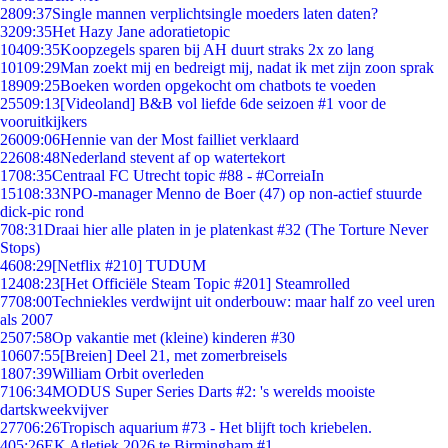
28
09:37
Single mannen verplichtsingle moeders laten daten?
32
09:35
Het Hazy Jane adoratietopic
104
09:35
Koopzegels sparen bij AH duurt straks 2x zo lang
101
09:29
Man zoekt mij en bedreigt mij, nadat ik met zijn zoon sprak
189
09:25
Boeken worden opgekocht om chatbots te voeden
255
09:13
[Videoland] B&B vol liefde 6de seizoen #1 voor de
vooruitkijkers
260
09:06
Hennie van der Most failliet verklaard
226
08:48
Nederland stevent af op watertekort
17
08:35
Centraal FC Utrecht topic #88 - #CorreiaIn
151
08:33
NPO-manager Menno de Boer (47) op non-actief stuurde
dick-pic rond
7
08:31
Draai hier alle platen in je platenkast #32 (The Torture Never
Stops)
46
08:29
[Netflix #210] TUDUM
124
08:23
[Het Officiële Steam Topic #201] Steamrolled
77
08:00
Techniekles verdwijnt uit onderbouw: maar half zo veel uren
als 2007
25
07:58
Op vakantie met (kleine) kinderen #30
106
07:55
[Breien] Deel 21, met zomerbreisels
18
07:39
William Orbit overleden
71
06:34
MODUS Super Series Darts #2: 's werelds mooiste
dartskweekvijver
277
06:26
Tropisch aquarium #73 - Het blijft toch kriebelen.
4
05:26
EK Atletiek 2026 te Birmingham #1