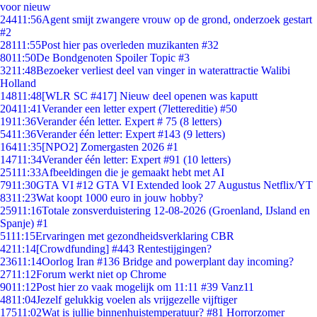
voor nieuw
244
11:56
Agent smijt zwangere vrouw op de grond, onderzoek gestart
#2
281
11:55
Post hier pas overleden muzikanten #32
80
11:50
De Bondgenoten Spoiler Topic #3
32
11:48
Bezoeker verliest deel van vinger in waterattractie Walibi
Holland
148
11:48
[WLR SC #417] Nieuw deel openen was kaputt
204
11:41
Verander een letter expert (7lettereditie) #50
19
11:36
Verander één letter. Expert # 75 (8 letters)
54
11:36
Verander één letter: Expert #143 (9 letters)
164
11:35
[NPO2] Zomergasten 2026 #1
147
11:34
Verander één letter: Expert #91 (10 letters)
251
11:33
Afbeeldingen die je gemaakt hebt met AI
79
11:30
GTA VI #12 GTA VI Extended look 27 Augustus Netflix/YT
83
11:23
Wat koopt 1000 euro in jouw hobby?
259
11:16
Totale zonsverduistering 12-08-2026 (Groenland, IJsland en
Spanje) #1
51
11:15
Ervaringen met gezondheidsverklaring CBR
42
11:14
[Crowdfunding] #443 Rentestijgingen?
236
11:14
Oorlog Iran #136 Bridge and powerplant day incoming?
27
11:12
Forum werkt niet op Chrome
90
11:12
Post hier zo vaak mogelijk om 11:11 #39 Vanz11
48
11:04
Jezelf gelukkig voelen als vrijgezelle vijftiger
175
11:02
Wat is jullie binnenhuistemperatuur? #81 Horrorzomer