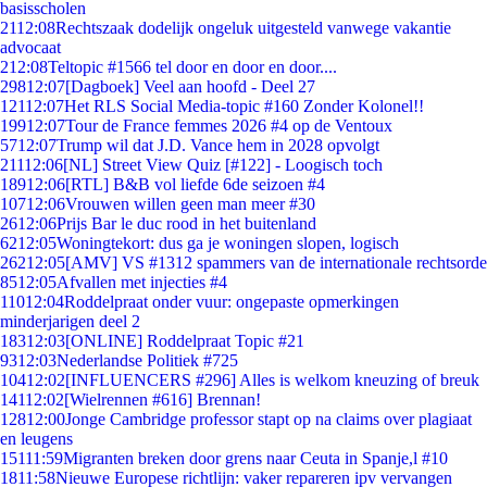
basisscholen
21
12:08
Rechtszaak dodelijk ongeluk uitgesteld vanwege vakantie
advocaat
2
12:08
Teltopic #1566 tel door en door en door....
298
12:07
[Dagboek] Veel aan hoofd - Deel 27
121
12:07
Het RLS Social Media-topic #160 Zonder Kolonel!!
199
12:07
Tour de France femmes 2026 #4 op de Ventoux
57
12:07
Trump wil dat J.D. Vance hem in 2028 opvolgt
211
12:06
[NL] Street View Quiz [#122] - Loogisch toch
189
12:06
[RTL] B&B vol liefde 6de seizoen #4
107
12:06
Vrouwen willen geen man meer #30
26
12:06
Prijs Bar le duc rood in het buitenland
62
12:05
Woningtekort: dus ga je woningen slopen, logisch
262
12:05
[AMV] VS #1312 spammers van de internationale rechtsorde
85
12:05
Afvallen met injecties #4
110
12:04
Roddelpraat onder vuur: ongepaste opmerkingen
minderjarigen deel 2
183
12:03
[ONLINE] Roddelpraat Topic #21
93
12:03
Nederlandse Politiek #725
104
12:02
[INFLUENCERS #296] Alles is welkom kneuzing of breuk
141
12:02
[Wielrennen #616] Brennan!
128
12:00
Jonge Cambridge professor stapt op na claims over plagiaat
en leugens
151
11:59
Migranten breken door grens naar Ceuta in Spanje,l #10
18
11:58
Nieuwe Europese richtlijn: vaker repareren ipv vervangen