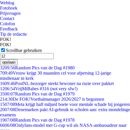
Weblog
Fotoboek
Prijsvragen
Contact
Colofon
Feedback
Tip de redactie
FOK!
FOK!
Scrollbar gebruiken
opslaan
32
09:56
Random Pics van de Dag #1980
7
09:49
Vrouw krijgt 30 maanden cel voor afpersing 12-jarige
misdienaar in kerk
16
09:46
PostNL-bezorger steekt bewoner na ruzie over pakket
12
06:54
VrijMiBabes #316 (not very sfw!)
35
00:07
Random Pics van de Dag #1979
2
14:30
De FOK!Voetbalmanager 2026/2027 is begonnen
15
07/08
Meta krijgt half miljard boete voor mentale schade bij jongeren
20
07/08
Denemarken pakt AI-gebruik in scholen aan: extra mondelinge
examens
19
07/08
Random Pics van de Dag #1978
66
06/08
Onlyfans-model met G-cup wil als NASA-ambassadeur naar