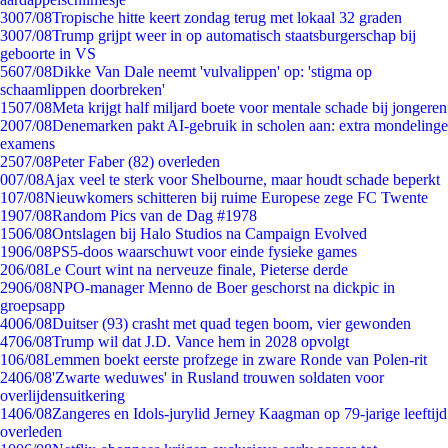
30
07/08
Tropische hitte keert zondag terug met lokaal 32 graden
30
07/08
Trump grijpt weer in op automatisch staatsburgerschap bij
geboorte in VS
56
07/08
Dikke Van Dale neemt 'vulvalippen' op: 'stigma op
schaamlippen doorbreken'
15
07/08
Meta krijgt half miljard boete voor mentale schade bij jongeren
20
07/08
Denemarken pakt AI-gebruik in scholen aan: extra mondelinge
examens
25
07/08
Peter Faber (82) overleden
0
07/08
Ajax veel te sterk voor Shelbourne, maar houdt schade beperkt
1
07/08
Nieuwkomers schitteren bij ruime Europese zege FC Twente
19
07/08
Random Pics van de Dag #1978
15
06/08
Ontslagen bij Halo Studios na Campaign Evolved
19
06/08
PS5-doos waarschuwt voor einde fysieke games
2
06/08
Le Court wint na nerveuze finale, Pieterse derde
29
06/08
NPO-manager Menno de Boer geschorst na dickpic in
groepsapp
40
06/08
Duitser (93) crasht met quad tegen boom, vier gewonden
47
06/08
Trump wil dat J.D. Vance hem in 2028 opvolgt
1
06/08
Lemmen boekt eerste profzege in zware Ronde van Polen-rit
24
06/08
'Zwarte weduwes' in Rusland trouwen soldaten voor
overlijdensuitkering
14
06/08
Zangeres en Idols-jurylid Jerney Kaagman op 79-jarige leeftijd
overleden