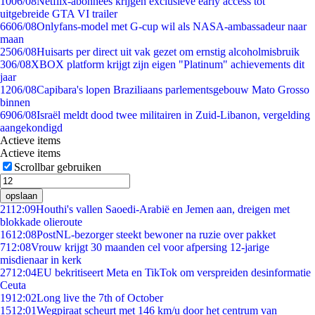
10
06/08
Netflix-abonnees krijgen exclusieve early access tot
uitgebreide GTA VI trailer
66
06/08
Onlyfans-model met G-cup wil als NASA-ambassadeur naar
maan
25
06/08
Huisarts per direct uit vak gezet om ernstig alcoholmisbruik
3
06/08
XBOX platform krijgt zijn eigen "Platinum" achievements dit
jaar
12
06/08
Capibara's lopen Braziliaans parlementsgebouw Mato Grosso
binnen
69
06/08
Israël meldt dood twee militairen in Zuid-Libanon, vergelding
aangekondigd
Actieve items
Actieve items
Scrollbar gebruiken
opslaan
21
12:09
Houthi's vallen Saoedi-Arabië en Jemen aan, dreigen met
blokkade olieroute
16
12:08
PostNL-bezorger steekt bewoner na ruzie over pakket
7
12:08
Vrouw krijgt 30 maanden cel voor afpersing 12-jarige
misdienaar in kerk
27
12:04
EU bekritiseert Meta en TikTok om verspreiden desinformatie
Ceuta
19
12:02
Long live the 7th of October
15
12:01
Wegpiraat scheurt met 146 km/u door het centrum van