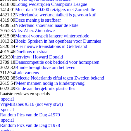
42
18:00
Loting wedstrijden Champions League
14
14:01
Meer dan 100.000 reizigers met Zomerhitte
48
21:12
Nederlandse werkmentaliteit is gewoon kut!
43
19:09
Deze mening is strafbaar
42
09:53
Nederland snoeihard naar de klote
7
05:23
Allez Allez Zimbabwe
63
15:06
Marmot voorspelt langere winterperiode
10
13:24
Boek: Spreken in het openbaar voor Dummies
58
20:44
Vier nieuwe treinstations in Gelderland
40
15:46
Doelloos op straat
6
23:30
Interview: Howard Donald
37
09:18
Danscompetitie ook bedoeld voor homoparen
30
22:32
Blinde brengt dove om het leven
31
12:34
Luie varkens
56
02:38
Selectie Nederlands elftal tegen Zweden bekend
26
15:54
'Meer mannen nodig in kinderopvang'
60
23:49
Einde aan hergebruik plastic fles
Laatste reviews en specials
special
VrijMiBabes #316 (not very sfw!)
special
Random Pics van de Dag #1979
special
Random Pics van de Dag #1978
review