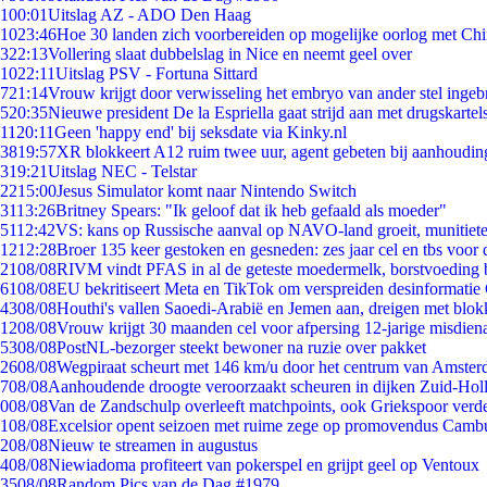
1
00:01
Uitslag AZ - ADO Den Haag
10
23:46
Hoe 30 landen zich voorbereiden op mogelijke oorlog met Ch
3
22:13
Vollering slaat dubbelslag in Nice en neemt geel over
10
22:11
Uitslag PSV - Fortuna Sittard
7
21:14
Vrouw krijgt door verwisseling het embryo van ander stel ingeb
5
20:35
Nieuwe president De la Espriella gaat strijd aan met drugskarte
11
20:11
Geen 'happy end' bij seksdate via Kinky.nl
38
19:57
XR blokkeert A12 ruim twee uur, agent gebeten bij aanhoudin
3
19:21
Uitslag NEC - Telstar
22
15:00
Jesus Simulator komt naar Nintendo Switch
31
13:26
Britney Spears: "Ik geloof dat ik heb gefaald als moeder"
51
12:42
VS: kans op Russische aanval op NAVO-land groeit, munitiet
12
12:28
Broer 135 keer gestoken en gesneden: zes jaar cel en tbs voo
21
08/08
RIVM vindt PFAS in al de geteste moedermelk, borstvoeding bl
61
08/08
EU bekritiseert Meta en TikTok om verspreiden desinformatie
43
08/08
Houthi's vallen Saoedi-Arabië en Jemen aan, dreigen met blok
12
08/08
Vrouw krijgt 30 maanden cel voor afpersing 12-jarige misdiena
53
08/08
PostNL-bezorger steekt bewoner na ruzie over pakket
26
08/08
Wegpiraat scheurt met 146 km/u door het centrum van Amste
7
08/08
Aanhoudende droogte veroorzaakt scheuren in dijken Zuid-Hol
0
08/08
Van de Zandschulp overleeft matchpoints, ook Griekspoor verde
1
08/08
Excelsior opent seizoen met ruime zege op promovendus Camb
2
08/08
Nieuw te streamen in augustus
4
08/08
Niewiadoma profiteert van pokerspel en grijpt geel op Ventoux
35
08/08
Random Pics van de Dag #1979