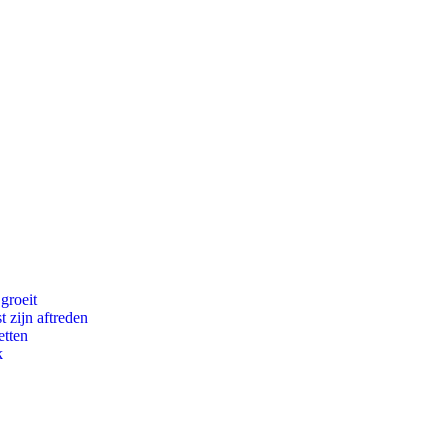
groeit
t zijn aftreden
etten
k