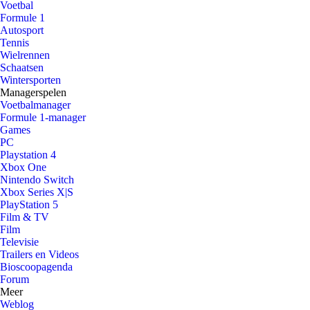
Voetbal
Formule 1
Autosport
Tennis
Wielrennen
Schaatsen
Wintersporten
Managerspelen
Voetbalmanager
Formule 1-manager
Games
PC
Playstation 4
Xbox One
Nintendo Switch
Xbox Series X|S
PlayStation 5
Film & TV
Film
Televisie
Trailers en Videos
Bioscoopagenda
Forum
Meer
Weblog