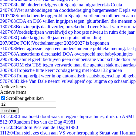
27
07/08
Italië hindert reizigers uit Spanje na migratiecrisis Ceuta
24
07/08
Vier aanhoudingen na doodsbedreiging burgemeester Depla v
11
07/08
Smokkelbende opgerold in Spanje, verdienden miljoenen aan 
39
07/08
CDA en D66 willen ingrijpen tegen 'gluurbrillen' die mensen 
13
07/08
Benzineprijs daalt verder, onzekerheid over Straat van Hormuz 
42
07/08
Voedselprijzen wereldwijd op hoogste niveau in ruim drie jaar
23
07/08
Quake krijgt na 30 jaar een gratis uitbreiding
2
07/08
De FOK!Voetbalmanager 2026/2027 is begonnen
71
07/08
Meer agressie tegen een andersluidende politieke mening, laat j
32
07/08
Amsterdams dierenasiel DOA overspoeld met babykonijntjes
29
07/08
Kabinet geeft bedrijven geen compensatie voor schade door la
24
07/08
OM eist TBS tegen verwarde man die agenten stak met aardap
30
07/08
Tropische hitte keert zondag terug met lokaal 32 graden
30
07/08
Trump grijpt weer in op automatisch staatsburgerschap bij geb
57
07/08
Dikke Van Dale neemt 'vulvalippen' op: 'stigma op schaamlip
Actieve items
Actieve items
Scrollbar gebruiken
opslaan
18
12:08
China boekt doorbraak in eigen chipmachines, druk op ASML 
5
12:07
Random Pics van de Dag #1981
75
12:04
Random Pics van de Dag #1980
11
12:04
Iran stelt zes eisen aan VS voor heropening Straat van Hormuz