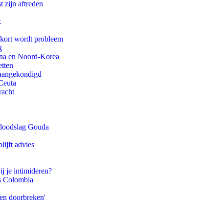
t zijn aftreden
k
ekort wordt probleem
g
ina en Noord-Korea
etten
g aangekondigd
Ceuta
racht
r doodslag Gouda
ijft advies
ij je intimideren?
ls Colombia
pen doorbreken'