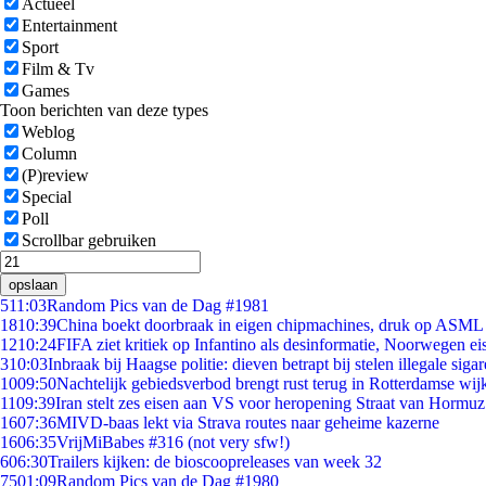
Actueel
Entertainment
Sport
Film & Tv
Games
Toon berichten van deze types
Weblog
Column
(P)review
Special
Poll
Scrollbar gebruiken
opslaan
5
11:03
Random Pics van de Dag #1981
18
10:39
China boekt doorbraak in eigen chipmachines, druk op ASML 
12
10:24
FIFA ziet kritiek op Infantino als desinformatie, Noorwegen eis
3
10:03
Inbraak bij Haagse politie: dieven betrapt bij stelen illegale sigar
10
09:50
Nachtelijk gebiedsverbod brengt rust terug in Rotterdamse wij
11
09:39
Iran stelt zes eisen aan VS voor heropening Straat van Hormuz
16
07:36
MIVD-baas lekt via Strava routes naar geheime kazerne
16
06:35
VrijMiBabes #316 (not very sfw!)
6
06:30
Trailers kijken: de bioscoopreleases van week 32
75
01:09
Random Pics van de Dag #1980