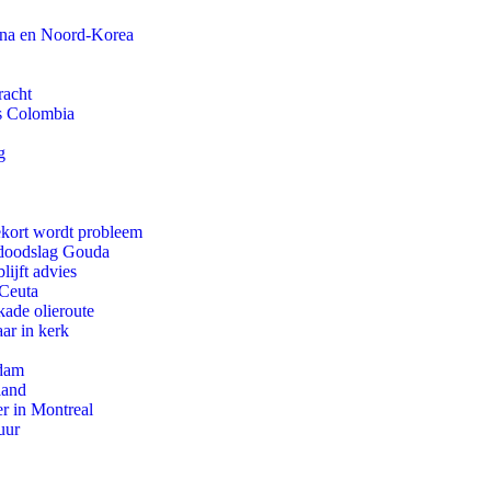
ina en Noord-Korea
racht
ls Colombia
g
ekort wordt probleem
r doodslag Gouda
ijft advies
 Ceuta
kade olieroute
ar in kerk
rdam
land
r in Montreal
uur