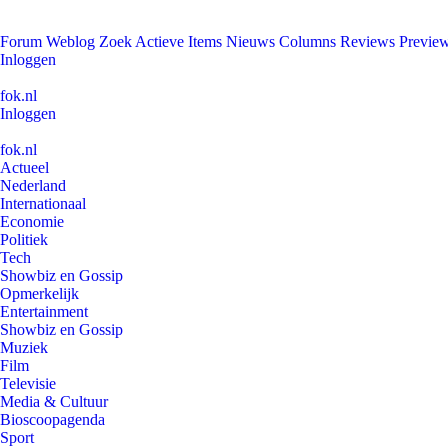
Forum
Weblog
Zoek
Actieve Items
Nieuws
Columns
Reviews
Previe
Inloggen
fok.nl
Inloggen
fok.nl
Actueel
Nederland
Internationaal
Economie
Politiek
Tech
Showbiz en Gossip
Opmerkelijk
Entertainment
Showbiz en Gossip
Muziek
Film
Televisie
Media & Cultuur
Bioscoopagenda
Sport