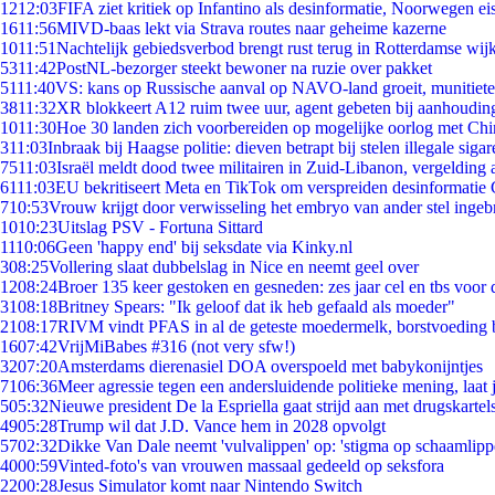
12
12:03
FIFA ziet kritiek op Infantino als desinformatie, Noorwegen eis
16
11:56
MIVD-baas lekt via Strava routes naar geheime kazerne
10
11:51
Nachtelijk gebiedsverbod brengt rust terug in Rotterdamse wij
53
11:42
PostNL-bezorger steekt bewoner na ruzie over pakket
51
11:40
VS: kans op Russische aanval op NAVO-land groeit, munitiet
38
11:32
XR blokkeert A12 ruim twee uur, agent gebeten bij aanhoudin
10
11:30
Hoe 30 landen zich voorbereiden op mogelijke oorlog met Ch
3
11:03
Inbraak bij Haagse politie: dieven betrapt bij stelen illegale sigar
75
11:03
Israël meldt dood twee militairen in Zuid-Libanon, vergeldin
61
11:03
EU bekritiseert Meta en TikTok om verspreiden desinformatie 
7
10:53
Vrouw krijgt door verwisseling het embryo van ander stel ingeb
10
10:23
Uitslag PSV - Fortuna Sittard
11
10:06
Geen 'happy end' bij seksdate via Kinky.nl
3
08:25
Vollering slaat dubbelslag in Nice en neemt geel over
12
08:24
Broer 135 keer gestoken en gesneden: zes jaar cel en tbs voo
31
08:18
Britney Spears: "Ik geloof dat ik heb gefaald als moeder"
21
08:17
RIVM vindt PFAS in al de geteste moedermelk, borstvoeding bl
16
07:42
VrijMiBabes #316 (not very sfw!)
32
07:20
Amsterdams dierenasiel DOA overspoeld met babykonijntjes
71
06:36
Meer agressie tegen een andersluidende politieke mening, laat j
5
05:32
Nieuwe president De la Espriella gaat strijd aan met drugskarte
49
05:28
Trump wil dat J.D. Vance hem in 2028 opvolgt
57
02:32
Dikke Van Dale neemt 'vulvalippen' op: 'stigma op schaamlip
40
00:59
Vinted-foto's van vrouwen massaal gedeeld op seksfora
22
00:28
Jesus Simulator komt naar Nintendo Switch