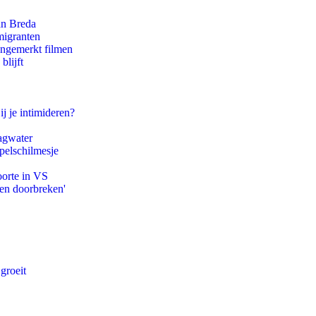
an Breda
migranten
ongemerkt filmen
blijft
ij je intimideren?
agwater
pelschilmesje
oorte in VS
pen doorbreken'
groeit