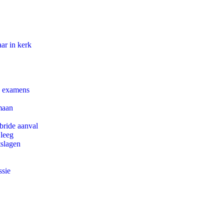
ar in kerk
e examens
maan
bride aanval
 leeg
tslagen
ssie