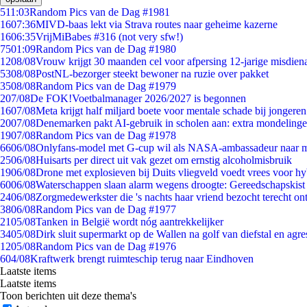
5
11:03
Random Pics van de Dag #1981
16
07:36
MIVD-baas lekt via Strava routes naar geheime kazerne
16
06:35
VrijMiBabes #316 (not very sfw!)
75
01:09
Random Pics van de Dag #1980
12
08/08
Vrouw krijgt 30 maanden cel voor afpersing 12-jarige misdiena
53
08/08
PostNL-bezorger steekt bewoner na ruzie over pakket
35
08/08
Random Pics van de Dag #1979
2
07/08
De FOK!Voetbalmanager 2026/2027 is begonnen
16
07/08
Meta krijgt half miljard boete voor mentale schade bij jongeren
20
07/08
Denemarken pakt AI-gebruik in scholen aan: extra mondeling
19
07/08
Random Pics van de Dag #1978
66
06/08
Onlyfans-model met G-cup wil als NASA-ambassadeur naar 
25
06/08
Huisarts per direct uit vak gezet om ernstig alcoholmisbruik
19
06/08
Drone met explosieven bij Duits vliegveld voedt vrees voor hy
60
06/08
Waterschappen slaan alarm wegens droogte: Gereedschapskist
24
06/08
Zorgmedewerkster die 's nachts haar vriend bezocht terecht on
38
06/08
Random Pics van de Dag #1977
21
05/08
Tanken in België wordt nóg aantrekkelijker
34
05/08
Dirk sluit supermarkt op de Wallen na golf van diefstal en agre
12
05/08
Random Pics van de Dag #1976
6
04/08
Kraftwerk brengt ruimteschip terug naar Eindhoven
Laatste items
Laatste items
Toon berichten uit deze thema's