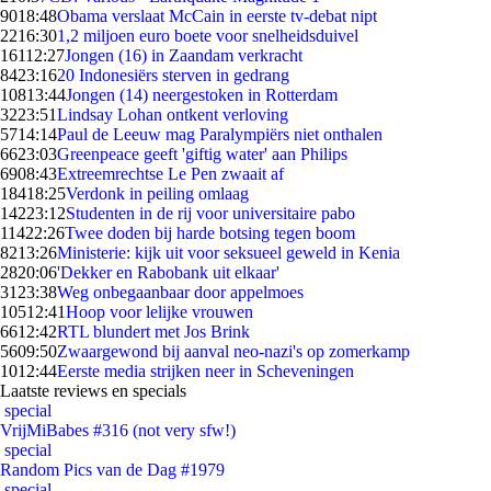
90
18:48
Obama verslaat McCain in eerste tv-debat nipt
22
16:30
1,2 miljoen euro boete voor snelheidsduivel
161
12:27
Jongen (16) in Zaandam verkracht
84
23:16
20 Indonesiërs sterven in gedrang
108
13:44
Jongen (14) neergestoken in Rotterdam
32
23:51
Lindsay Lohan ontkent verloving
57
14:14
Paul de Leeuw mag Paralympiërs niet onthalen
66
23:03
Greenpeace geeft 'giftig water' aan Philips
69
08:43
Extreemrechtse Le Pen zwaait af
184
18:25
Verdonk in peiling omlaag
142
23:12
Studenten in de rij voor universitaire pabo
114
22:26
Twee doden bij harde botsing tegen boom
82
13:26
Ministerie: kijk uit voor seksueel geweld in Kenia
28
20:06
'Dekker en Rabobank uit elkaar'
31
23:38
Weg onbegaanbaar door appelmoes
105
12:41
Hoop voor lelijke vrouwen
66
12:42
RTL blundert met Jos Brink
56
09:50
Zwaargewond bij aanval neo-nazi's op zomerkamp
10
12:44
Eerste media strijken neer in Scheveningen
Laatste reviews en specials
special
VrijMiBabes #316 (not very sfw!)
special
Random Pics van de Dag #1979
special