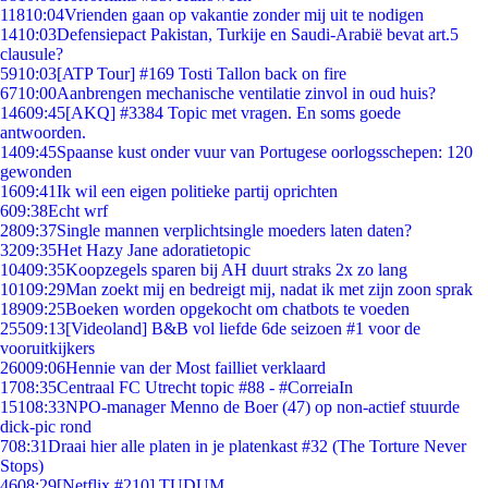
118
10:04
Vrienden gaan op vakantie zonder mij uit te nodigen
14
10:03
Defensiepact Pakistan, Turkije en Saudi-Arabië bevat art.5
clausule?
59
10:03
[ATP Tour] #169 Tosti Tallon back on fire
67
10:00
Aanbrengen mechanische ventilatie zinvol in oud huis?
146
09:45
[AKQ] #3384 Topic met vragen. En soms goede
antwoorden.
14
09:45
Spaanse kust onder vuur van Portugese oorlogsschepen: 120
gewonden
16
09:41
Ik wil een eigen politieke partij oprichten
6
09:38
Echt wrf
28
09:37
Single mannen verplichtsingle moeders laten daten?
32
09:35
Het Hazy Jane adoratietopic
104
09:35
Koopzegels sparen bij AH duurt straks 2x zo lang
101
09:29
Man zoekt mij en bedreigt mij, nadat ik met zijn zoon sprak
189
09:25
Boeken worden opgekocht om chatbots te voeden
255
09:13
[Videoland] B&B vol liefde 6de seizoen #1 voor de
vooruitkijkers
260
09:06
Hennie van der Most failliet verklaard
17
08:35
Centraal FC Utrecht topic #88 - #CorreiaIn
151
08:33
NPO-manager Menno de Boer (47) op non-actief stuurde
dick-pic rond
7
08:31
Draai hier alle platen in je platenkast #32 (The Torture Never
Stops)
46
08:29
[Netflix #210] TUDUM