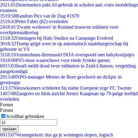
20
21:01
Denemarken pakt AI-gebruik in scholen aan: extra mondelinge
examens
35
19:58
Random Pics van de Dag #1979
25
19:43
Peter Faber (82) overleden
24
18:41
'Zwarte weduwes' in Rusland trouwen soldaten voor
overlijdensuitkering
15
18:32
Ontslagen bij Halo Studios na Campaign Evolved
30
18:32
Trump grijpt weer in op automatisch staatsburgerschap bij
geboorte in VS
31
18:19
Amsterdams dierenasiel DOA overspoeld met babykonijntjes
19
18:06
PS5-doos waarschuwt voor einde fysieke games
69
15:03
Israël meldt dood twee militairen in Zuid-Libanon, vergelding
aangekondigd
29
13:48
NPO-manager Menno de Boer geschorst na dickpic in
groepsapp
1
13:37
Nieuwkomers schitteren bij ruime Europese zege FC Twente
14
07/08
Zangeres en Idols-jurylid Jerney Kaagman op 79-jarige leeftijd
overleden
Forum
Forum
Scrollbar gebruiken
opslaan
69
13:07
Woningtekort: dus ga je woningen slopen, logisch