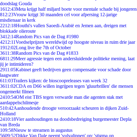
doodslag Gouda
16
12:43
Meta krijgt half miljard boete voor mentale schade bij jongeren
8
12:23
Vrouw krijgt 30 maanden cel voor afpersing 12-jarige
misdienaar in kerk
22
12:18
Houthi's vallen Saoedi-Arabië en Jemen aan, dreigen met
blokkade olieroute
34
12:14
Random Pics van de Dag #1980
42
12:11
Voedselprijzen wereldwijd op hoogste niveau in ruim drie jaar
19
12:02
Long live the 7th of October
36
11:38
Random Pics van de Dag #1833
68
11:29
Meer agressie tegen een andersluidende politieke mening, laat
jij je intimideren?
29
11:05
Kabinet geeft bedrijven geen compensatie voor schade door
laagwater
6
11:03
Trailers kijken: de bioscoopreleases van week 32
36
11:02
CDA en D66 willen ingrijpen tegen 'gluurbrillen' die mensen
ongemerkt filmen
24
10:54
OM eist TBS tegen verwarde man die agenten stak met
aardappelschilmesje
5
10:42
Aanhoudende droogte veroorzaakt scheuren in dijken Zuid-
Holland
24
10:18
Vier aanhoudingen na doodsbedreiging burgemeester Depla
van Breda
1
09:58
Nieuw te streamen in augustus
56
09:52
Dikke Van Dale neemt 'vulvalippen' op: 'stigma op