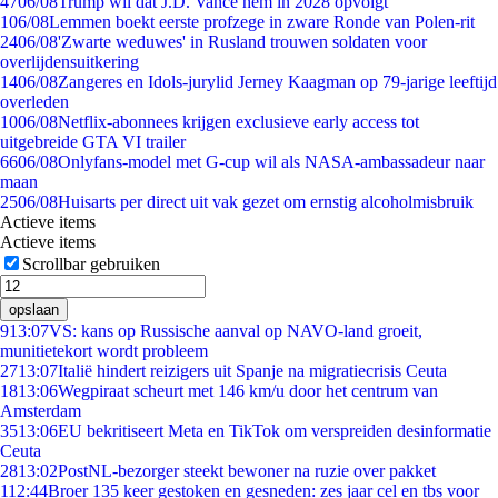
47
06/08
Trump wil dat J.D. Vance hem in 2028 opvolgt
1
06/08
Lemmen boekt eerste profzege in zware Ronde van Polen-rit
24
06/08
'Zwarte weduwes' in Rusland trouwen soldaten voor
overlijdensuitkering
14
06/08
Zangeres en Idols-jurylid Jerney Kaagman op 79-jarige leeftijd
overleden
10
06/08
Netflix-abonnees krijgen exclusieve early access tot
uitgebreide GTA VI trailer
66
06/08
Onlyfans-model met G-cup wil als NASA-ambassadeur naar
maan
25
06/08
Huisarts per direct uit vak gezet om ernstig alcoholmisbruik
Actieve items
Actieve items
Scrollbar gebruiken
opslaan
9
13:07
VS: kans op Russische aanval op NAVO-land groeit,
munitietekort wordt probleem
27
13:07
Italië hindert reizigers uit Spanje na migratiecrisis Ceuta
18
13:06
Wegpiraat scheurt met 146 km/u door het centrum van
Amsterdam
35
13:06
EU bekritiseert Meta en TikTok om verspreiden desinformatie
Ceuta
28
13:02
PostNL-bezorger steekt bewoner na ruzie over pakket
1
12:44
Broer 135 keer gestoken en gesneden: zes jaar cel en tbs voor