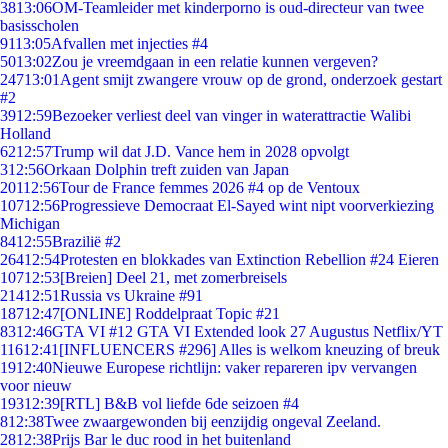
38
13:06
OM-Teamleider met kinderporno is oud-directeur van twee
basisscholen
91
13:05
Afvallen met injecties #4
50
13:02
Zou je vreemdgaan in een relatie kunnen vergeven?
247
13:01
Agent smijt zwangere vrouw op de grond, onderzoek gestart
#2
39
12:59
Bezoeker verliest deel van vinger in waterattractie Walibi
Holland
62
12:57
Trump wil dat J.D. Vance hem in 2028 opvolgt
3
12:56
Orkaan Dolphin treft zuiden van Japan
201
12:56
Tour de France femmes 2026 #4 op de Ventoux
107
12:56
Progressieve Democraat El-Sayed wint nipt voorverkiezing
Michigan
84
12:55
Brazilië #2
264
12:54
Protesten en blokkades van Extinction Rebellion #24 Eieren
107
12:53
[Breien] Deel 21, met zomerbreisels
214
12:51
Russia vs Ukraine #91
187
12:47
[ONLINE] Roddelpraat Topic #21
83
12:46
GTA VI #12 GTA VI Extended look 27 Augustus Netflix/YT
116
12:41
[INFLUENCERS #296] Alles is welkom kneuzing of breuk
19
12:40
Nieuwe Europese richtlijn: vaker repareren ipv vervangen
voor nieuw
193
12:39
[RTL] B&B vol liefde 6de seizoen #4
8
12:38
Twee zwaargewonden bij eenzijdig ongeval Zeeland.
28
12:38
Prijs Bar le duc rood in het buitenland