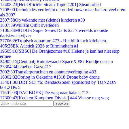
124
08:23
[Het Officiële Steam Topic #201] Steamrolled
77
08:00
Techniekles verdwijnt uit onderbouw: maar half zo veel uren
als 2007
25
07:58
Op vakantie met (kleine) kinderen #30
18
07:39
William Orbit overleden
71
06:34
MODUS Super Series Darts #2: 's werelds mooiste
dartskweekvijver
277
06:26
Tropisch aquarium #73 - Het blijft toch kriebelen.
4
05:26
EK Atletiek 2026 te Birmingham #1
195
05:16
[SBS6] De Oranjezomer #10 Helene je kan het niet stop
ermee
249
05:15
[Centraal] Ruimtevaart / SpaceX #87 Rondje oceaan
233
04:34
Israel en Gaza #17
30
02:39
Transfergeruchten en contractverlenging #83
160
02:32
Oorlog in Oekraïne #1318 Drone baby drone
134
01:36
[DRT SC] #6: RendacGoden sponsored by TONZON
6
01:21
Ps 5
116
01:03
[DAGBOEK] De weg naar balans #12
173
00:47
[Keuken Kampioen Divisie] #44 Vitesse mag weg