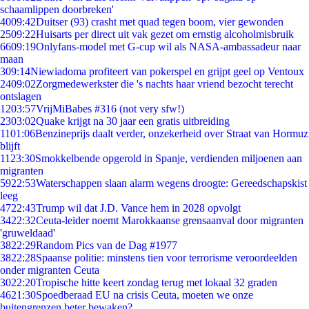
schaamlippen doorbreken'
40
09:42
Duitser (93) crasht met quad tegen boom, vier gewonden
25
09:22
Huisarts per direct uit vak gezet om ernstig alcoholmisbruik
66
09:19
Onlyfans-model met G-cup wil als NASA-ambassadeur naar
maan
3
09:14
Niewiadoma profiteert van pokerspel en grijpt geel op Ventoux
24
09:02
Zorgmedewerkster die 's nachts haar vriend bezocht terecht
ontslagen
12
03:57
VrijMiBabes #316 (not very sfw!)
23
03:02
Quake krijgt na 30 jaar een gratis uitbreiding
11
01:06
Benzineprijs daalt verder, onzekerheid over Straat van Hormuz
blijft
11
23:30
Smokkelbende opgerold in Spanje, verdienden miljoenen aan
migranten
59
22:53
Waterschappen slaan alarm wegens droogte: Gereedschapskist
leeg
47
22:43
Trump wil dat J.D. Vance hem in 2028 opvolgt
34
22:32
Ceuta-leider noemt Marokkaanse grensaanval door migranten
'gruweldaad'
38
22:29
Random Pics van de Dag #1977
38
22:28
Spaanse politie: minstens tien voor terrorisme veroordeelden
onder migranten Ceuta
30
22:20
Tropische hitte keert zondag terug met lokaal 32 graden
46
21:30
Spoedberaad EU na crisis Ceuta, moeten we onze
buitengrenzen beter bewaken?