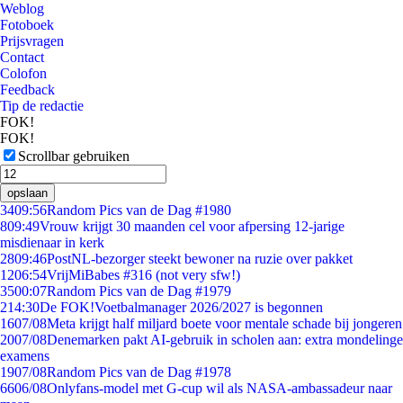
Weblog
Fotoboek
Prijsvragen
Contact
Colofon
Feedback
Tip de redactie
FOK!
FOK!
Scrollbar gebruiken
opslaan
34
09:56
Random Pics van de Dag #1980
8
09:49
Vrouw krijgt 30 maanden cel voor afpersing 12-jarige
misdienaar in kerk
28
09:46
PostNL-bezorger steekt bewoner na ruzie over pakket
12
06:54
VrijMiBabes #316 (not very sfw!)
35
00:07
Random Pics van de Dag #1979
2
14:30
De FOK!Voetbalmanager 2026/2027 is begonnen
16
07/08
Meta krijgt half miljard boete voor mentale schade bij jongeren
20
07/08
Denemarken pakt AI-gebruik in scholen aan: extra mondelinge
examens
19
07/08
Random Pics van de Dag #1978
66
06/08
Onlyfans-model met G-cup wil als NASA-ambassadeur naar