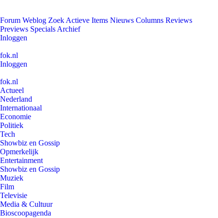
Forum
Weblog
Zoek
Actieve Items
Nieuws
Columns
Reviews
Previews
Specials
Archief
Inloggen
fok.nl
Inloggen
fok.nl
Actueel
Nederland
Internationaal
Economie
Politiek
Tech
Showbiz en Gossip
Opmerkelijk
Entertainment
Showbiz en Gossip
Muziek
Film
Televisie
Media & Cultuur
Bioscoopagenda