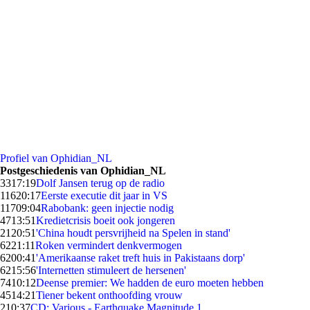
Profiel van Ophidian_NL
Postgeschiedenis van Ophidian_NL
33
17:19
Dolf Jansen terug op de radio
116
20:17
Eerste executie dit jaar in VS
117
09:04
Rabobank: geen injectie nodig
47
13:51
Kredietcrisis boeit ook jongeren
21
20:51
'China houdt persvrijheid na Spelen in stand'
62
21:11
Roken vermindert denkvermogen
62
00:41
'Amerikaanse raket treft huis in Pakistaans dorp'
62
15:56
'Internetten stimuleert de hersenen'
74
10:12
Deense premier: We hadden de euro moeten hebben
45
14:21
Tiener bekent onthoofding vrouw
2
10:37
CD: Various - Earthquake Magnitude 1