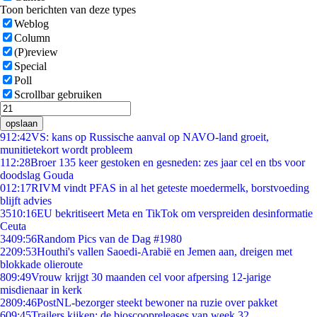
Toon berichten van deze types
Weblog
Column
(P)review
Special
Poll
Scrollbar gebruiken
opslaan
9
12:42
VS: kans op Russische aanval op NAVO-land groeit,
munitietekort wordt probleem
1
12:28
Broer 135 keer gestoken en gesneden: zes jaar cel en tbs voor
doodslag Gouda
0
12:17
RIVM vindt PFAS in al het geteste moedermelk, borstvoeding
blijft advies
35
10:16
EU bekritiseert Meta en TikTok om verspreiden desinformatie
Ceuta
34
09:56
Random Pics van de Dag #1980
22
09:53
Houthi's vallen Saoedi-Arabië en Jemen aan, dreigen met
blokkade olieroute
8
09:49
Vrouw krijgt 30 maanden cel voor afpersing 12-jarige
misdienaar in kerk
28
09:46
PostNL-bezorger steekt bewoner na ruzie over pakket
6
09:45
Trailers kijken: de bioscoopreleases van week 32