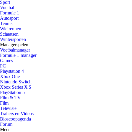
Sport
Voetbal
Formule 1
Autosport
Tennis
Wielrennen
Schaatsen
Wintersporten
Managerspelen
Voetbalmanager
Formule 1-manager
Games
PC
Playstation 4
Xbox One
Nintendo Switch
Xbox Series X|S
PlayStation 5
Film & TV
Film
Televisie
Trailers en Videos
Bioscoopagenda
Forum
Meer