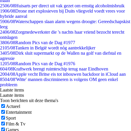
maan
25
06/08
Huisarts per direct uit vak gezet om ernstig alcoholmisbruik
19
06/08
Drone met explosieven bij Duits vliegveld voedt vrees voor
hybride aanval
59
06/08
Waterschappen slaan alarm wegens droogte: Gereedschapskist
leeg
24
06/08
Zorgmedewerkster die 's nachts haar vriend bezocht terecht
ontslagen
38
06/08
Random Pics van de Dag #1977
21
05/08
Tanken in België wordt nóg aantrekkelijker
34
05/08
Dirk sluit supermarkt op de Wallen na golf van diefstal en
agressie
12
05/08
Random Pics van de Dag #1976
6
04/08
Kraftwerk brengt ruimteschip terug naar Eindhoven
20
04/08
Apple vecht Britse eis tot inbouwen backdoor in iCloud aan
85
04/08
'Witte' mannen discrimineren is volgens OM geen enkel
probleem
Laatste items
Laatste items
Toon berichten uit deze thema's
Actueel
Entertainment
Sport
Film & Tv
Games