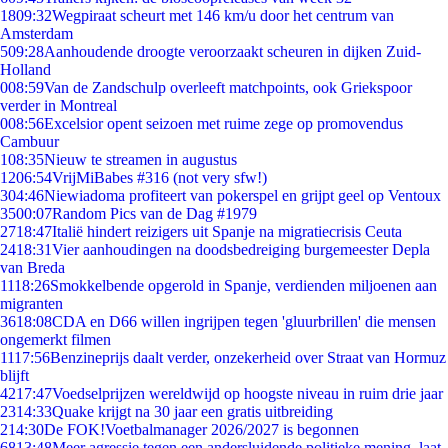
18
09:32
Wegpiraat scheurt met 146 km/u door het centrum van
Amsterdam
5
09:28
Aanhoudende droogte veroorzaakt scheuren in dijken Zuid-
Holland
0
08:59
Van de Zandschulp overleeft matchpoints, ook Griekspoor
verder in Montreal
0
08:56
Excelsior opent seizoen met ruime zege op promovendus
Cambuur
1
08:35
Nieuw te streamen in augustus
12
06:54
VrijMiBabes #316 (not very sfw!)
3
04:46
Niewiadoma profiteert van pokerspel en grijpt geel op Ventoux
35
00:07
Random Pics van de Dag #1979
27
18:47
Italië hindert reizigers uit Spanje na migratiecrisis Ceuta
24
18:31
Vier aanhoudingen na doodsbedreiging burgemeester Depla
van Breda
11
18:26
Smokkelbende opgerold in Spanje, verdienden miljoenen aan
migranten
36
18:08
CDA en D66 willen ingrijpen tegen 'gluurbrillen' die mensen
ongemerkt filmen
11
17:56
Benzineprijs daalt verder, onzekerheid over Straat van Hormuz
blijft
42
17:47
Voedselprijzen wereldwijd op hoogste niveau in ruim drie jaar
23
14:33
Quake krijgt na 30 jaar een gratis uitbreiding
2
14:30
De FOK!Voetbalmanager 2026/2027 is begonnen
68
13:48
Meer agressie tegen een andersluidende politieke mening, laat