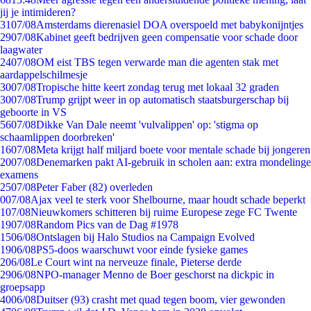
jij je intimideren?
31
07/08
Amsterdams dierenasiel DOA overspoeld met babykonijntjes
29
07/08
Kabinet geeft bedrijven geen compensatie voor schade door
laagwater
24
07/08
OM eist TBS tegen verwarde man die agenten stak met
aardappelschilmesje
30
07/08
Tropische hitte keert zondag terug met lokaal 32 graden
30
07/08
Trump grijpt weer in op automatisch staatsburgerschap bij
geboorte in VS
56
07/08
Dikke Van Dale neemt 'vulvalippen' op: 'stigma op
schaamlippen doorbreken'
16
07/08
Meta krijgt half miljard boete voor mentale schade bij jongeren
20
07/08
Denemarken pakt AI-gebruik in scholen aan: extra mondelinge
examens
25
07/08
Peter Faber (82) overleden
0
07/08
Ajax veel te sterk voor Shelbourne, maar houdt schade beperkt
1
07/08
Nieuwkomers schitteren bij ruime Europese zege FC Twente
19
07/08
Random Pics van de Dag #1978
15
06/08
Ontslagen bij Halo Studios na Campaign Evolved
19
06/08
PS5-doos waarschuwt voor einde fysieke games
2
06/08
Le Court wint na nerveuze finale, Pieterse derde
29
06/08
NPO-manager Menno de Boer geschorst na dickpic in
groepsapp
40
06/08
Duitser (93) crasht met quad tegen boom, vier gewonden