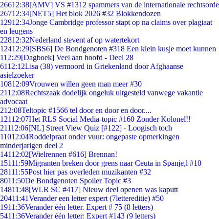
266
12:38
[AMV] VS #1312 spammers van de internationale rechtsorde
267
12:34
[NET5] Het blok 2026 #32 Blokkendozen
129
12:34
Jonge Cambridge professor stapt op na claims over plagiaat
en leugens
228
12:32
Nederland stevent af op watertekort
124
12:29
[SBS6] De Bondgenoten #318 Een klein kusje moet kunnen
1
12:29
[Dagboek] Veel aan hoofd - Deel 28
61
12:12
Lisa (38) vermoord in Griekenland door Afghaanse
asielzoeker
108
12:09
Vrouwen willen geen man meer #30
21
12:08
Rechtszaak dodelijk ongeluk uitgesteld vanwege vakantie
advocaat
2
12:08
Teltopic #1566 tel door en door en door....
121
12:07
Het RLS Social Media-topic #160 Zonder Kolonel!!
211
12:06
[NL] Street View Quiz [#122] - Loogisch toch
110
12:04
Roddelpraat onder vuur: ongepaste opmerkingen
minderjarigen deel 2
141
12:02
[Wielrennen #616] Brennan!
151
11:59
Migranten breken door grens naar Ceuta in Spanje,l #10
281
11:55
Post hier pas overleden muzikanten #32
80
11:50
De Bondgenoten Spoiler Topic #3
148
11:48
[WLR SC #417] Nieuw deel openen was kaputt
204
11:41
Verander een letter expert (7lettereditie) #50
19
11:36
Verander één letter. Expert # 75 (8 letters)
54
11:36
Verander één letter: Expert #143 (9 letters)