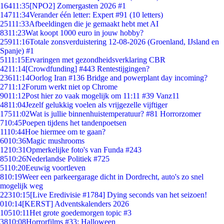
164
11:35
[NPO2] Zomergasten 2026 #1
147
11:34
Verander één letter: Expert #91 (10 letters)
251
11:33
Afbeeldingen die je gemaakt hebt met AI
83
11:23
Wat koopt 1000 euro in jouw hobby?
259
11:16
Totale zonsverduistering 12-08-2026 (Groenland, IJsland en
Spanje) #1
51
11:15
Ervaringen met gezondheidsverklaring CBR
42
11:14
[Crowdfunding] #443 Rentestijgingen?
236
11:14
Oorlog Iran #136 Bridge and powerplant day incoming?
27
11:12
Forum werkt niet op Chrome
90
11:12
Post hier zo vaak mogelijk om 11:11 #39 Vanz11
48
11:04
Jezelf gelukkig voelen als vrijgezelle vijftiger
175
11:02
Wat is jullie binnenhuistemperatuur? #81 Horrorzomer
7
10:45
Poepen tijdens het tandenpoetsen
11
10:44
Hoe hiermee om te gaan?
60
10:36
Magic mushrooms
12
10:31
Opmerkelijke foto's van Funda #243
85
10:26
Nederlandse Politiek #725
51
10:20
Eeuwig voortleven
8
10:19
Weer een parkeergarage dicht in Dordrecht, auto's zo snel
mogelijk weg
223
10:15
[Live Eredivisie #1784] Dying seconds van het seizoen!
0
10:14
[KERST] Adventskalenders 2026
105
10:11
Het grote goedemorgen topic #3
38
10:08
Horrorfilms #33: Halloween