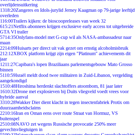
overlijdensuitkering
13
18:20
Zangeres en Idols-jurylid Jerney Kaagman op 79-jarige leeftijd
overleden
1
16:00
Trailers kijken: de bioscoopreleases van week 32
6
15:21
Netflix-abonnees krijgen exclusieve early access tot uitgebreide
GTA VI trailer
57
14:35
Onlyfans-model met G-cup wil als NASA-ambassadeur naar
maan
22
14:09
Huisarts per direct uit vak gezet om ernstig alcoholmisbruik
2
12:12
XBOX platform krijgt zijn eigen "Platinum" achievements dit
jaar
12
11:27
Capibara's lopen Braziliaans parlementsgebouw Mato Grosso
binnen
51
10:59
Israël meldt dood twee militairen in Zuid-Libanon, vergelding
aangekondigd
15
10:48
Hiroshima herdenkt slachtoffers atoombom, 81 jaar later
16
10:32
Drone met explosieven bij Duits vliegveld voedt vrees voor
hybride aanval
33
10:28
Wakker Dier dient klacht in tegen insectenfabriek Protix om
duurzaamheidsclaims
22
10:16
Iran en Oman eens over route Straat van Hormuz, VS
buitenspel
25
10:08
NAVO zet wegens Russische provocatie 250% meer
gevechtsvliegtuigen in
55
09:33
Waterschappen slaan alarm wegens droogte: Gereedschapskist