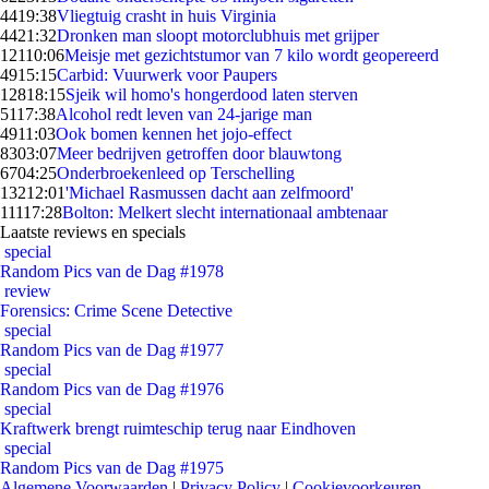
44
19:38
Vliegtuig crasht in huis Virginia
44
21:32
Dronken man sloopt motorclubhuis met grijper
121
10:06
Meisje met gezichtstumor van 7 kilo wordt geopereerd
49
15:15
Carbid: Vuurwerk voor Paupers
128
18:15
Sjeik wil homo's hongerdood laten sterven
51
17:38
Alcohol redt leven van 24-jarige man
49
11:03
Ook bomen kennen het jojo-effect
83
03:07
Meer bedrijven getroffen door blauwtong
67
04:25
Onderbroekenleed op Terschelling
132
12:01
'Michael Rasmussen dacht aan zelfmoord'
111
17:28
Bolton: Melkert slecht internationaal ambtenaar
Laatste reviews en specials
special
Random Pics van de Dag #1978
review
Forensics: Crime Scene Detective
special
Random Pics van de Dag #1977
special
Random Pics van de Dag #1976
special
Kraftwerk brengt ruimteschip terug naar Eindhoven
special
Random Pics van de Dag #1975
Algemene Voorwaarden
|
Privacy Policy
|
Cookievoorkeuren