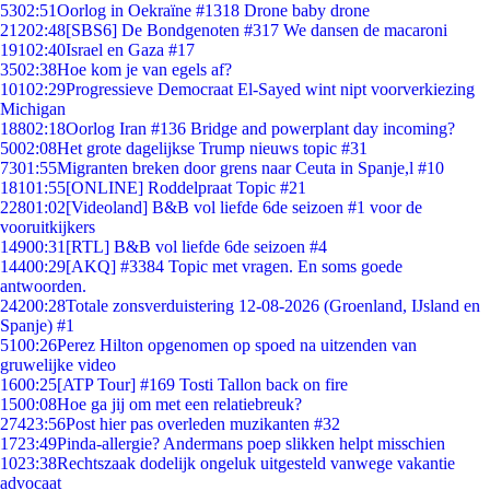
53
02:51
Oorlog in Oekraïne #1318 Drone baby drone
212
02:48
[SBS6] De Bondgenoten #317 We dansen de macaroni
191
02:40
Israel en Gaza #17
35
02:38
Hoe kom je van egels af?
101
02:29
Progressieve Democraat El-Sayed wint nipt voorverkiezing
Michigan
188
02:18
Oorlog Iran #136 Bridge and powerplant day incoming?
50
02:08
Het grote dagelijkse Trump nieuws topic #31
73
01:55
Migranten breken door grens naar Ceuta in Spanje,l #10
181
01:55
[ONLINE] Roddelpraat Topic #21
228
01:02
[Videoland] B&B vol liefde 6de seizoen #1 voor de
vooruitkijkers
149
00:31
[RTL] B&B vol liefde 6de seizoen #4
144
00:29
[AKQ] #3384 Topic met vragen. En soms goede
antwoorden.
242
00:28
Totale zonsverduistering 12-08-2026 (Groenland, IJsland en
Spanje) #1
51
00:26
Perez Hilton opgenomen op spoed na uitzenden van
gruwelijke video
16
00:25
[ATP Tour] #169 Tosti Tallon back on fire
15
00:08
Hoe ga jij om met een relatiebreuk?
274
23:56
Post hier pas overleden muzikanten #32
17
23:49
Pinda-allergie? Andermans poep slikken helpt misschien
10
23:38
Rechtszaak dodelijk ongeluk uitgesteld vanwege vakantie
advocaat