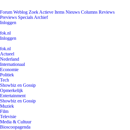
Forum
Weblog
Zoek
Actieve Items
Nieuws
Columns
Reviews
Previews
Specials
Archief
Inloggen
fok.nl
Inloggen
fok.nl
Actueel
Nederland
Internationaal
Economie
Politiek
Tech
Showbiz en Gossip
Opmerkelijk
Entertainment
Showbiz en Gossip
Muziek
Film
Televisie
Media & Cultuur
Bioscoopagenda