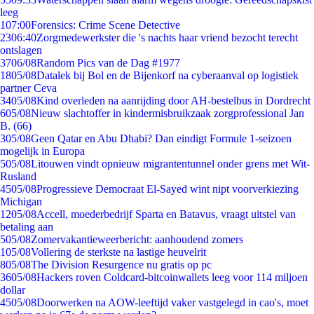
leeg
1
07:00
Forensics: Crime Scene Detective
23
06:40
Zorgmedewerkster die 's nachts haar vriend bezocht terecht
ontslagen
37
06/08
Random Pics van de Dag #1977
18
05/08
Datalek bij Bol en de Bijenkorf na cyberaanval op logistiek
partner Ceva
34
05/08
Kind overleden na aanrijding door AH-bestelbus in Dordrecht
6
05/08
Nieuw slachtoffer in kindermisbruikzaak zorgprofessional Jan
B. (66)
3
05/08
Geen Qatar en Abu Dhabi? Dan eindigt Formule 1-seizoen
mogelijk in Europa
5
05/08
Litouwen vindt opnieuw migrantentunnel onder grens met Wit-
Rusland
45
05/08
Progressieve Democraat El-Sayed wint nipt voorverkiezing
Michigan
12
05/08
Accell, moederbedrijf Sparta en Batavus, vraagt uitstel van
betaling aan
5
05/08
Zomervakantieweerbericht: aanhoudend zomers
1
05/08
Vollering de sterkste na lastige heuvelrit
8
05/08
The Division Resurgence nu gratis op pc
36
05/08
Hackers roven Coldcard-bitcoinwallets leeg voor 114 miljoen
dollar
45
05/08
Doorwerken na AOW-leeftijd vaker vastgelegd in cao's, moet