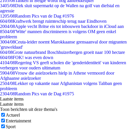
21
05/08
Tanken in België wordt nóg aantrekkelijker
34
05/08
Dirk sluit supermarkt op de Wallen na golf van diefstal en
agressie
12
05/08
Random Pics van de Dag #1976
6
04/08
Kraftwerk brengt ruimteschip terug naar Eindhoven
20
04/08
Apple vecht Britse eis tot inbouwen backdoor in iCloud aan
85
04/08
'Witte' mannen discrimineren is volgens OM geen enkel
probleem
30
04/08
Ceuta-leider noemt Marokkaanse grensaanval door migranten
'gruweldaad'
6
04/08
Grote natuurbrand Boschhuizerbergen groeit naar 100 hectare
6
04/08
FOK! was even down
41
04/08
Regering VS geeft scholen die 'genderidentiteit' van kinderen
verbergen voor ouders ultimatum
59
04/08
Vrouw die asielzoekers hielp in Athene vermoord door
Afghaanse asielzoeker
25
04/08
Lekker op vakantie naar Afghanistan volgens Taliban geen
probleem
23
04/08
Random Pics van de Dag #1975
Laatste items
Laatste items
Toon berichten uit deze thema's
Actueel
Entertainment
Sport