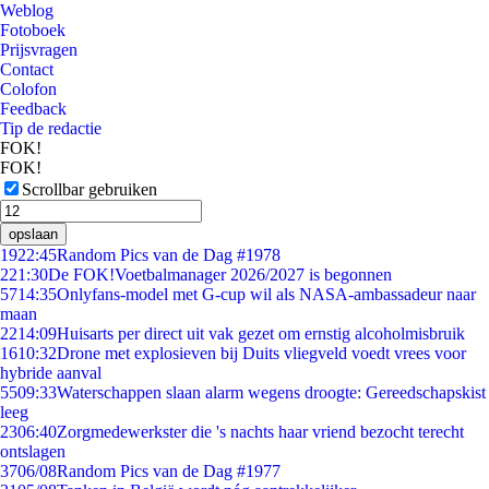
Weblog
Fotoboek
Prijsvragen
Contact
Colofon
Feedback
Tip de redactie
FOK!
FOK!
Scrollbar gebruiken
opslaan
19
22:45
Random Pics van de Dag #1978
2
21:30
De FOK!Voetbalmanager 2026/2027 is begonnen
57
14:35
Onlyfans-model met G-cup wil als NASA-ambassadeur naar
maan
22
14:09
Huisarts per direct uit vak gezet om ernstig alcoholmisbruik
16
10:32
Drone met explosieven bij Duits vliegveld voedt vrees voor
hybride aanval
55
09:33
Waterschappen slaan alarm wegens droogte: Gereedschapskist
leeg
23
06:40
Zorgmedewerkster die 's nachts haar vriend bezocht terecht
ontslagen
37
06/08
Random Pics van de Dag #1977