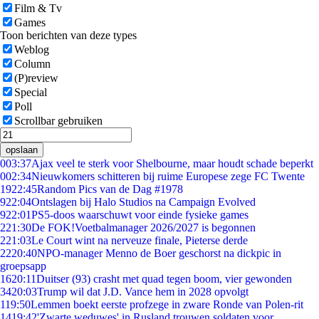
Film & Tv
Games
Toon berichten van deze types
Weblog
Column
(P)review
Special
Poll
Scrollbar gebruiken
opslaan
0
03:37
Ajax veel te sterk voor Shelbourne, maar houdt schade beperkt
0
02:34
Nieuwkomers schitteren bij ruime Europese zege FC Twente
19
22:45
Random Pics van de Dag #1978
9
22:04
Ontslagen bij Halo Studios na Campaign Evolved
9
22:01
PS5-doos waarschuwt voor einde fysieke games
2
21:30
De FOK!Voetbalmanager 2026/2027 is begonnen
2
21:03
Le Court wint na nerveuze finale, Pieterse derde
22
20:40
NPO-manager Menno de Boer geschorst na dickpic in
groepsapp
16
20:11
Duitser (93) crasht met quad tegen boom, vier gewonden
34
20:03
Trump wil dat J.D. Vance hem in 2028 opvolgt
1
19:50
Lemmen boekt eerste profzege in zware Ronde van Polen-rit
14
19:42
'Zwarte weduwes' in Rusland trouwen soldaten voor