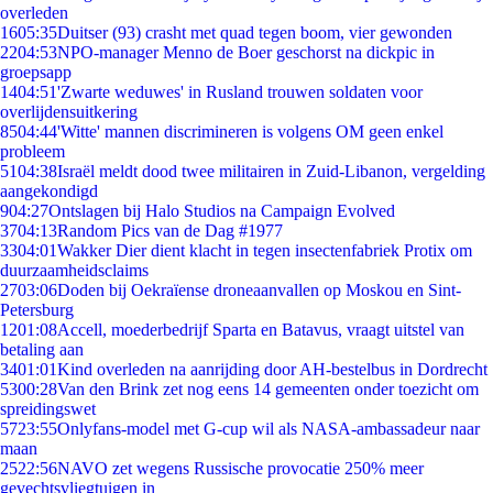
overleden
16
05:35
Duitser (93) crasht met quad tegen boom, vier gewonden
22
04:53
NPO-manager Menno de Boer geschorst na dickpic in
groepsapp
14
04:51
'Zwarte weduwes' in Rusland trouwen soldaten voor
overlijdensuitkering
85
04:44
'Witte' mannen discrimineren is volgens OM geen enkel
probleem
51
04:38
Israël meldt dood twee militairen in Zuid-Libanon, vergelding
aangekondigd
9
04:27
Ontslagen bij Halo Studios na Campaign Evolved
37
04:13
Random Pics van de Dag #1977
33
04:01
Wakker Dier dient klacht in tegen insectenfabriek Protix om
duurzaamheidsclaims
27
03:06
Doden bij Oekraïense droneaanvallen op Moskou en Sint-
Petersburg
12
01:08
Accell, moederbedrijf Sparta en Batavus, vraagt uitstel van
betaling aan
34
01:01
Kind overleden na aanrijding door AH-bestelbus in Dordrecht
53
00:28
Van den Brink zet nog eens 14 gemeenten onder toezicht om
spreidingswet
57
23:55
Onlyfans-model met G-cup wil als NASA-ambassadeur naar
maan
25
22:56
NAVO zet wegens Russische provocatie 250% meer
gevechtsvliegtuigen in