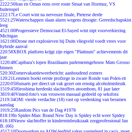
22
22:50
Iran en Oman eens over route Straat van Hormuz, VS
buitenspel
2
22:17
Le Court wint na nerveuze finale, Pieterse derde
55
21:25
Waterschappen slaan alarm wegens droogte: Gereedschapskist
leeg
45
21:00
Progressieve Democraat El-Sayed wint nipt voorverkiezing
Michigan
16
21:00
Drone met explosieven bij Duits vliegveld voedt vrees voor
hybride aanval
2
20:58
XBOX platform krijgt zijn eigen "Platinum" achievements dit
jaar
12
20:48
Capibara's lopen Braziliaans parlementsgebouw Mato Grosso
binnen
5
20:30
Zomervakantieweerbericht: aanhoudend zomers
1
20:21
Lemmen boekt eerste profzege in zware Ronde van Polen-rit
22
20:05
Huisarts per direct uit vak gezet om ernstig alcoholmisbruik
15
19:45
Hiroshima herdenkt slachtoffers atoombom, 81 jaar later
38
19:40
Vinted-foto's van vrouwen massaal gedeeld op seksfora
21
19:34
OM: vierde verdachte (18) vast op verdenking van beramen
aanslag
19
19:25
Random Pics van de Dag #1978
8
18:19
In Spider-Man: Brand New Day is Spidey echt weer Spidey
6
18:18
Nieuw slachtoffer in kindermisbruikzaak zorgprofessional Jan
B. (66)
45
17:10
Doorwerken na AOW-leeftijd vaker vastgelegd in cao's, moet