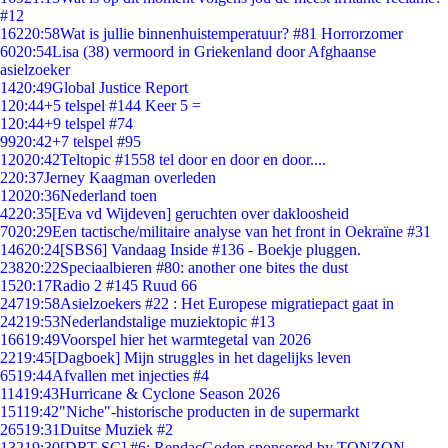
#12
162
20:58
Wat is jullie binnenhuistemperatuur? #81 Horrorzomer
60
20:54
Lisa (38) vermoord in Griekenland door Afghaanse
asielzoeker
14
20:49
Global Justice Report
1
20:44
+5 telspel #144 Keer 5 =
1
20:44
+9 telspel #74
99
20:42
+7 telspel #95
120
20:42
Teltopic #1558 tel door en door en door....
2
20:37
Jerney Kaagman overleden
120
20:36
Nederland toen
42
20:35
[Eva vd Wijdeven] geruchten over dakloosheid
70
20:29
Een tactische/militaire analyse van het front in Oekraïne #31
146
20:24
[SBS6] Vandaag Inside #136 - Boekje pluggen.
238
20:22
Speciaalbieren #80: another one bites the dust
15
20:17
Radio 2 #145 Ruud 66
247
19:58
Asielzoekers #22 : Het Europese migratiepact gaat in
242
19:53
Nederlandstalige muziektopic #13
166
19:49
Voorspel hier het warmtegetal van 2026
22
19:45
[Dagboek] Mijn struggles in het dagelijks leven
65
19:44
Afvallen met injecties #4
114
19:43
Hurricane & Cyclone Season 2026
151
19:42
"Niche"-historische producten in de supermarkt
265
19:31
Duitse Muziek #2
132
19:30
[DRT SC] #6: RendacGoden sponsored by TONZON