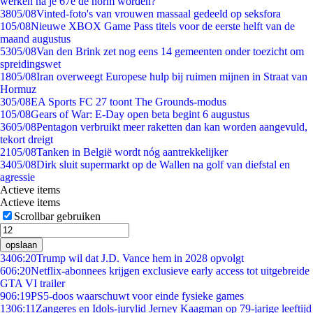
werken na je 67e de norm worden?
38
05/08
Vinted-foto's van vrouwen massaal gedeeld op seksfora
1
05/08
Nieuwe XBOX Game Pass titels voor de eerste helft van de
maand augustus
53
05/08
Van den Brink zet nog eens 14 gemeenten onder toezicht om
spreidingswet
18
05/08
Iran overweegt Europese hulp bij ruimen mijnen in Straat van
Hormuz
3
05/08
EA Sports FC 27 toont The Grounds-modus
1
05/08
Gears of War: E-Day open beta begint 6 augustus
36
05/08
Pentagon verbruikt meer raketten dan kan worden aangevuld,
tekort dreigt
21
05/08
Tanken in België wordt nóg aantrekkelijker
34
05/08
Dirk sluit supermarkt op de Wallen na golf van diefstal en
agressie
Actieve items
Actieve items
Scrollbar gebruiken
opslaan
34
06:20
Trump wil dat J.D. Vance hem in 2028 opvolgt
6
06:20
Netflix-abonnees krijgen exclusieve early access tot uitgebreide
GTA VI trailer
9
06:19
PS5-doos waarschuwt voor einde fysieke games
13
06:11
Zangeres en Idols-jurylid Jerney Kaagman op 79-jarige leeftijd