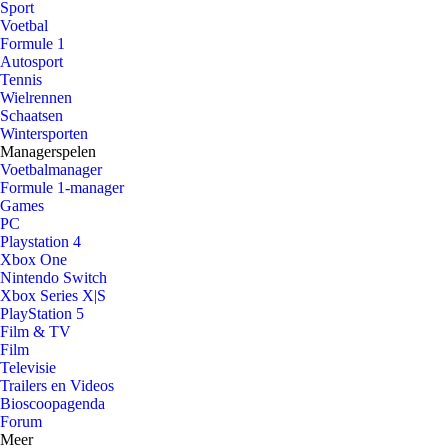
Sport
Voetbal
Formule 1
Autosport
Tennis
Wielrennen
Schaatsen
Wintersporten
Managerspelen
Voetbalmanager
Formule 1-manager
Games
PC
Playstation 4
Xbox One
Nintendo Switch
Xbox Series X|S
PlayStation 5
Film & TV
Film
Televisie
Trailers en Videos
Bioscoopagenda
Forum
Meer