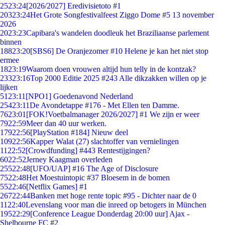
25
23:24
[2026/2027] Eredivisietoto #1
203
23:24
Het Grote Songfestivalfeest Ziggo Dome #5 13 november
2026
20
23:23
Capibara's wandelen doodleuk het Braziliaanse parlement
binnen
188
23:20
[SBS6] De Oranjezomer #10 Helene je kan het niet stop
ermee
18
23:19
Waarom doen vrouwen altijd hun telly in de kontzak?
233
23:16
Top 2000 Editie 2025 #243 Alle dikzakken willen op je
lijken
51
23:11
[NPO1] Goedenavond Nederland
254
23:11
De Avondetappe #176 - Met Ellen ten Damme.
76
23:01
[FOK!Voetbalmanager 2026/2027] #1 We zijn er weer
79
22:59
Meer dan 40 uur werken.
179
22:56
[PlayStation #184] Nieuw deel
109
22:56
Kapper Walat (27) slachtoffer van vernielingen
11
22:52
[Crowdfunding] #443 Rentestijgingen?
60
22:52
Jerney Kaagman overleden
255
22:48
[UFO/UAP] #16 The Age of Disclosure
75
22:48
Het Moestuintopic #37 Bloesem in de bomen
55
22:46
[Netflix Games] #1
267
22:44
Banken met hoge rente topic #95 - Dichter naar de 0
11
22:40
Levenslang voor man die inreed op betogers in München
195
22:29
[Conference League Donderdag 20:00 uur] Ajax -
Shelbourne FC #2