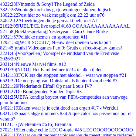
43
22:28
[Nintendo & Sony] The Legend of Zelda
38
22:28
Woningtekort: dus ga je woningen slopen, logisch
180
22:22
Post hier zo vaak mogelijk om 22:22 uur #76
246
22:12
Afbeeldingen die je gemaakt hebt met AI
216
22:05
[UEL/ECL live topic] #160 GOAAAAAAAAAAAAAL
5
21:58
[Boekbespreking] Yesteryear - Caro Claire Burke
193
21:57
Politieke meme's en spotprenten #11
129
21:50
[WLR SC #417] Nieuw deel openen was kaputt
8
21:45
[gratis] Videogames Part 9: Gratis en free-to-play games!
32
21:45
[Voorspellen] Voorspel de eindstand van de Eredivisie
2026/2027
20
21:44
Nieuwe Marvel films. #12
99
21:39
[NPO1] Het Familiediner #23 - te allen tijden
134
21:33
FOK!ers die stoppen met alcohol - waar we stoppen #21
65
21:32
De neergang van Duitsland als lichtend voorbeeld #3
123
21:29
[Nederlands Elftal] Op naar Louis IV?
69
21:27
De Bondgenoten Spoiler Topic #3
83
21:25
UEFA kondigt boycot van FIFA-competities aan vanwege
plan Infantino
140
21:19
Zaken waar je je echt dood aan ergert #17 - Werklui
68
21:18
Spaanstalige nummers #34 A que calor nos pasaremos por el
verano?
111
21:17
[Wielrennen #616] Brennan!
270
21:15
Het enige echte LEGO-topic #45 LEGOOOOOOOOOOO
169
21:13
Wat is op dit moment volgens jou de meest irritante reclame?