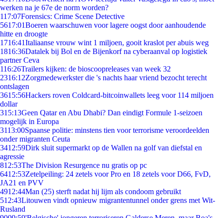
werken na je 67e de norm worden?
1
17:07
Forensics: Crime Scene Detective
56
17:01
Boeren waarschuwen voor lagere oogst door aanhoudende
hitte en droogte
17
16:41
Italiaanse vrouw wint 1 miljoen, gooit kraslot per abuis weg
18
16:36
Datalek bij Bol en de Bijenkorf na cyberaanval op logistiek
partner Ceva
1
16:26
Trailers kijken: de bioscoopreleases van week 32
23
16:12
Zorgmedewerkster die 's nachts haar vriend bezocht terecht
ontslagen
36
15:56
Hackers roven Coldcard-bitcoinwallets leeg voor 114 miljoen
dollar
3
15:13
Geen Qatar en Abu Dhabi? Dan eindigt Formule 1-seizoen
mogelijk in Europa
31
13:00
Spaanse politie: minstens tien voor terrorisme veroordeelden
onder migranten Ceuta
34
12:59
Dirk sluit supermarkt op de Wallen na golf van diefstal en
agressie
8
12:53
The Division Resurgence nu gratis op pc
64
12:53
Zetelpeiling: 24 zetels voor Pro en 18 zetels voor D66, FvD,
JA21 en PVV
49
12:44
Man (25) sterft nadat hij lijm als condoom gebruikt
5
12:43
Litouwen vindt opnieuw migrantentunnel onder grens met Wit-
Rusland
90
09:59
'Belgische' jongeren terroriseren Galderse Meren, maar Boa's