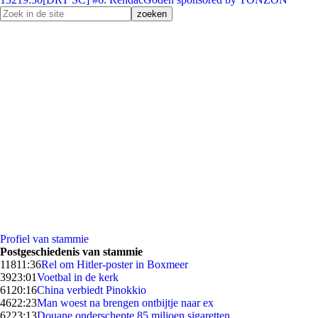
Profiel van stammie
Postgeschiedenis van stammie
118
11:36
Rel om Hitler-poster in Boxmeer
39
23:01
Voetbal in de kerk
61
20:16
China verbiedt Pinokkio
46
22:23
Man woest na brengen ontbijtje naar ex
62
23:13
Douane onderschepte 85 miljoen sigaretten