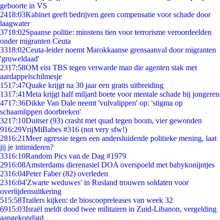
geboorte in VS
24
18:03
Kabinet geeft bedrijven geen compensatie voor schade door
laagwater
37
18:02
Spaanse politie: minstens tien voor terrorisme veroordeelden
onder migranten Ceuta
33
18:02
Ceuta-leider noemt Marokkaanse grensaanval door migranten
'gruweldaad'
23
17:58
OM eist TBS tegen verwarde man die agenten stak met
aardappelschilmesje
15
17:47
Quake krijgt na 30 jaar een gratis uitbreiding
13
17:41
Meta krijgt half miljard boete voor mentale schade bij jongeren
47
17:36
Dikke Van Dale neemt 'vulvalippen' op: 'stigma op
schaamlippen doorbreken'
32
17:10
Duitser (93) crasht met quad tegen boom, vier gewonden
9
16:29
VrijMiBabes #316 (not very sfw!)
28
16:21
Meer agressie tegen een andersluidende politieke mening, laat
jij je intimideren?
33
16:10
Random Pics van de Dag #1979
29
16:08
Amsterdams dierenasiel DOA overspoeld met babykonijntjes
23
16:04
Peter Faber (82) overleden
23
16:04
'Zwarte weduwes' in Rusland trouwen soldaten voor
overlijdensuitkering
5
15:58
Trailers kijken: de bioscoopreleases van week 32
69
15:03
Israël meldt dood twee militairen in Zuid-Libanon, vergelding
aangekondigd