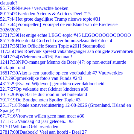
clausule?
95
17:49
Nieuwe / verwachte boeken
89
17:47
Overleden Acteurs & Actrices Deel #15
52
17:44
Het grote dagelijkse Trump nieuws topic #31
42
17:44
[Voorspellen] Voorspel de eindstand van de Eredivisie
2026/2027
272
17:39
Het enige echte LEGO-topic #45 LEGOOOOOOOOOOO
85
17:36
Hoe denkt God echt over homo-seksualiteit? deel 4
123
17:35
[Het Officiële Steam Topic #201] Steamrolled
1
17:35
Dries Roelvink spreekt vakantieganger aan om gele zwembroek
134
17:34
[Wielrennen #616] Brennan!
124
17:33
NPO-manager Menno de Boer (47) op non-actief stuurde
dick-pic rond
165
17:30
Ajax is een parodie op een voetbalclub #7 Vuurwerkjes
6
17:29
Opmerkelijke foto's van Funda #243
43
17:29
[Eva vd Wijdeven] geruchten over dakloosheid
22
17:27
Op vakantie met (kleine) kinderen #30
10
17:26
Prijs Bar le duc rood in het buitenland
79
17:19
De Bondgenoten Spoiler Topic #3
251
17:18
Totale zonsverduistering 12-08-2026 (Groenland, IJsland en
Spanje) #1
67
17:16
Vrouwen willen geen man meer #30
171
17:12
Vandaag 40 jaar geleden... #3
2
17:11
William Orbit overleden
278
17:08
[Dagboek] Veel aan hoofd - Deel 27