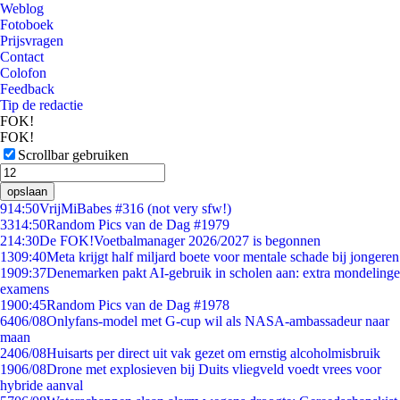
Weblog
Fotoboek
Prijsvragen
Contact
Colofon
Feedback
Tip de redactie
FOK!
FOK!
Scrollbar gebruiken
opslaan
9
14:50
VrijMiBabes #316 (not very sfw!)
33
14:50
Random Pics van de Dag #1979
2
14:30
De FOK!Voetbalmanager 2026/2027 is begonnen
13
09:40
Meta krijgt half miljard boete voor mentale schade bij jongeren
19
09:37
Denemarken pakt AI-gebruik in scholen aan: extra mondelinge
examens
19
00:45
Random Pics van de Dag #1978
64
06/08
Onlyfans-model met G-cup wil als NASA-ambassadeur naar
maan
24
06/08
Huisarts per direct uit vak gezet om ernstig alcoholmisbruik
19
06/08
Drone met explosieven bij Duits vliegveld voedt vrees voor
hybride aanval