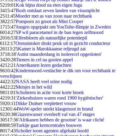
52
19:01
Kok bijna dood na eten eigen fugu
34
15:47
Bush ontslaat zeven landen van visumplicht
25
11:45
Moeder met as van zoon naar rechtbank
38
22:57
Pompoen zo groot als Mini Cooper
17
15:47
Jongen opgepakt om YouTube-filmpje in Zweden
60
14:27
SP wil paracetamol in de ban tegen zelfmoord
20
16:53
Elfenbloem als natuurlijke potentiepil
61
12:17
Onruststoker drukt peuk uit in gezicht conducteur
261
13:25
Kamer is Marokkaanse reljeugd zat
37
18:18
'Autist maandenlang in isoleercel opgesloten'
34
20:28
Tieners in cel na gooien appel
42
12:21
Amerikanen lezen gedachten
96
10:42
Kindermoord-verdachte te dik om voor rechtbank te
verschijnen
44
22:32
NASA heeft veel urine nodig
44
22:22
Meisjes in het wild
98
11:01
Scholieren in actie voor korte broek
42
19:31
'Ziekenhuizen waren rond 1900 hygiënischer'
59
20:11
Dikke Duitser verplettert vrouw
123
01:44
WoW-speler steekt klasgenoot in brand
92
20:38
Glazenwasser overleeft val van 47 etages
305
17:36
'Afrikanen hebben de grootste' is waar cliché
88
08:59
Turkije gaat kerncentrales bouwen
80
17:43
Scholier toont agenten afgehakt hoofd