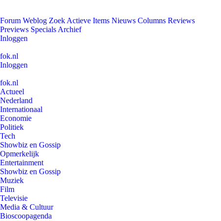
Forum
Weblog
Zoek
Actieve Items
Nieuws
Columns
Reviews
Previews
Specials
Archief
Inloggen
fok.nl
Inloggen
fok.nl
Actueel
Nederland
Internationaal
Economie
Politiek
Tech
Showbiz en Gossip
Opmerkelijk
Entertainment
Showbiz en Gossip
Muziek
Film
Televisie
Media & Cultuur
Bioscoopagenda