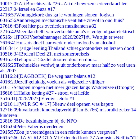
100
17:07
Ali B rechtszaak #26 - Ali de bewezen serieverkrachter
223
17:04
Israel en Gaza #17
47
16:57
Woningtekort: dus ga je woningen slopen, logisch
60
16:56
Aanbrengen mechanische ventilatie zinvol in oud huis?
276
16:43
Post hier pas overleden muzikanten #32
22
16:42
Meer dan helft van verkochte auto's is volgend jaar elektrisch
85
16:41
[FOK!Voetbalmanager 2026/2027] #1 We zijn er weer
76
16:41
Huisarts doet haar werk onder invloed van alcohol
8
16:34
14-jarige leerling Thailand schiet grootouders en leraren dood
105
16:34
[Breien] Deel 21, met zomerbreisels
99
16:29
Teltopic #1563 tel door en door en door....
66
16:25
Techniekles verdwijnt uit onderbouw: maar half zo veel uren
als 2007
113
16:24
[DAGBOEK] De weg naar balans #12
40
16:23
Jezelf gelukkig voelen als vrijgezelle vijftiger
2
16:17
Schapen mogen niet meer grazen langs Waddenzee (Droogte)
166
16:11
Haiku ketting #27 - strooi wat liefde
35
16:11
[2026/2027] Eredivisietoto #1
142
16:11
[WLR SC #417] Nieuw deel openen was kaputt
127
16:09
Invalkracht kinderdagverblijf Jan B. (66) misbruikt zeker 14
kinderen
238
16:05
De bezuinigingen bij de NPO
18
16:04
Peter Faber is overleden
39
15:57
Zou je vreemdgaan in een relatie kunnen vergeven?
66
15:56
GTA VI #12 GTA VI Extended look 27 Augustus Netflix/YT