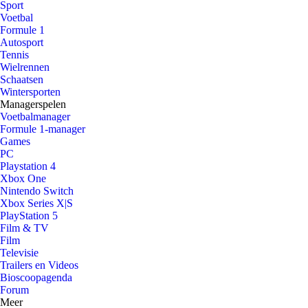
Sport
Voetbal
Formule 1
Autosport
Tennis
Wielrennen
Schaatsen
Wintersporten
Managerspelen
Voetbalmanager
Formule 1-manager
Games
PC
Playstation 4
Xbox One
Nintendo Switch
Xbox Series X|S
PlayStation 5
Film & TV
Film
Televisie
Trailers en Videos
Bioscoopagenda
Forum
Meer