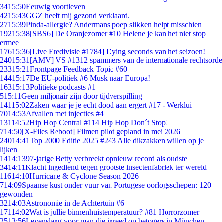
34
15:50
Eeuwig voortleven
42
15:43
GGZ heeft mij gezond verklaard.
27
15:39
Pinda-allergie? Andermans poep slikken helpt misschien
192
15:38
[SBS6] De Oranjezomer #10 Helene je kan het niet stop
ermee
176
15:36
[Live Eredivisie #1784] Dying seconds van het seizoen!
240
15:31
[AMV] VS #1312 spammers van de internationale rechtsorde
233
15:21
Frontpage Feedback Topic #60
144
15:17
De EU-politiek #6 Musk naar Europa!
163
15:13
Politieke podcasts #1
5
15:11
Geen miljonair zijn door tijdverspilling
141
15:02
Zaken waar je je echt dood aan ergert #17 - Werklui
70
14:53
Afvallen met injecties #4
131
14:52
Hip Hop Central #114 Hip Hop Don´t Stop!
7
14:50
[X-Files Reboot] Filmen pilot gepland in mei 2026
240
14:41
Top 2000 Editie 2025 #243 Alle dikzakken willen op je
lijken
14
14:13
97-jarige Betty verbreekt opnieuw record als oudste
34
14:11
Klacht ingediend tegen grootste insectenfabriek ter wereld
116
14:10
Hurricane & Cyclone Season 2026
7
14:09
Spaanse kust onder vuur van Portugese oorlogsschepen: 120
gewonden
32
14:03
Astronomie in de Achtertuin #6
171
14:02
Wat is jullie binnenhuistemperatuur? #81 Horrorzomer
25
13:56
Levenslang voor man die inreed op betogers in München