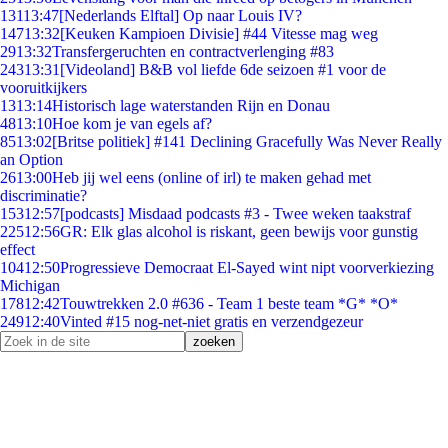
131
13:47
[Nederlands Elftal] Op naar Louis IV?
147
13:32
[Keuken Kampioen Divisie] #44 Vitesse mag weg
29
13:32
Transfergeruchten en contractverlenging #83
243
13:31
[Videoland] B&B vol liefde 6de seizoen #1 voor de
vooruitkijkers
13
13:14
Historisch lage waterstanden Rijn en Donau
48
13:10
Hoe kom je van egels af?
85
13:02
[Britse politiek] #141 Declining Gracefully Was Never Really
an Option
26
13:00
Heb jij wel eens (online of irl) te maken gehad met
discriminatie?
153
12:57
[podcasts] Misdaad podcasts #3 - Twee weken taakstraf
225
12:56
GR: Elk glas alcohol is riskant, geen bewijs voor gunstig
effect
104
12:50
Progressieve Democraat El-Sayed wint nipt voorverkiezing
Michigan
178
12:42
Touwtrekken 2.0 #636 - Team 1 beste team *G* *O*
249
12:40
Vinted #15 nog-net-niet gratis en verzendgezeur