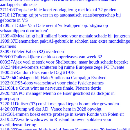
aardappelschilmesje
27
11:08
Tropische hitte keert zondag terug met lokaal 32 graden
27
10:12
Trump grijpt weer in op automatisch staatsburgerschap bij
geboorte in VS
47
09:51
Dikke Van Dale neemt 'vulvalippen' op: 'stigma op
schaamlippen doorbreken'
13
09:40
Meta krijgt half miljard boete voor mentale schade bij jongeren
19
09:37
Denemarken pakt AI-gebruik in scholen aan: extra mondelinge
examens
23
09:05
Peter Faber (82) overleden
5
05:00
Trailers kijken: de bioscoopreleases van week 32
0
03:37
Ajax veel te sterk voor Shelbourne, maar houdt schade beperkt
1
02:34
Nieuwkomers schitteren bij ruime Europese zege FC Twente
19
00:45
Random Pics van de Dag #1978
14
22:04
Ontslagen bij Halo Studios na Campaign Evolved
19
22:01
PS5-doos waarschuwt voor einde fysieke games
2
21:03
Le Court wint na nerveuze finale, Pieterse derde
29
20:40
NPO-manager Menno de Boer geschorst na dickpic in
groepsapp
32
20:11
Duitser (93) crasht met quad tegen boom, vier gewonden
44
20:03
Trump wil dat J.D. Vance hem in 2028 opvolgt
1
19:50
Lemmen boekt eerste profzege in zware Ronde van Polen-rit
23
19:42
'Zwarte weduwes' in Rusland trouwen soldaten voor
overlijdensuitkering
14
18:20
Zangeres en Idols-jurylid Jerney Kaagman op 79-jarige leeftijd