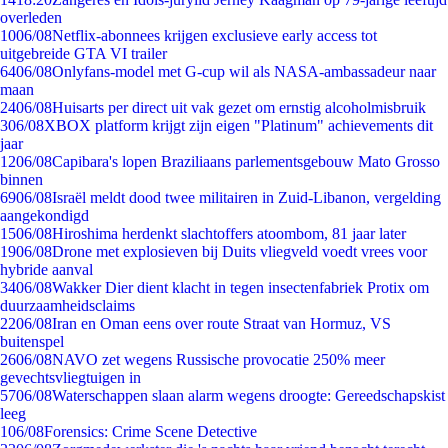
overleden
10
06/08
Netflix-abonnees krijgen exclusieve early access tot
uitgebreide GTA VI trailer
64
06/08
Onlyfans-model met G-cup wil als NASA-ambassadeur naar
maan
24
06/08
Huisarts per direct uit vak gezet om ernstig alcoholmisbruik
3
06/08
XBOX platform krijgt zijn eigen "Platinum" achievements dit
jaar
12
06/08
Capibara's lopen Braziliaans parlementsgebouw Mato Grosso
binnen
69
06/08
Israël meldt dood twee militairen in Zuid-Libanon, vergelding
aangekondigd
15
06/08
Hiroshima herdenkt slachtoffers atoombom, 81 jaar later
19
06/08
Drone met explosieven bij Duits vliegveld voedt vrees voor
hybride aanval
34
06/08
Wakker Dier dient klacht in tegen insectenfabriek Protix om
duurzaamheidsclaims
22
06/08
Iran en Oman eens over route Straat van Hormuz, VS
buitenspel
26
06/08
NAVO zet wegens Russische provocatie 250% meer
gevechtsvliegtuigen in
57
06/08
Waterschappen slaan alarm wegens droogte: Gereedschapskist
leeg
1
06/08
Forensics: Crime Scene Detective