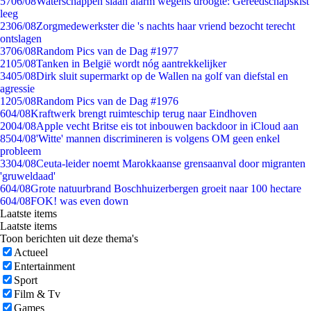
57
06/08
Waterschappen slaan alarm wegens droogte: Gereedschapskist
leeg
23
06/08
Zorgmedewerkster die 's nachts haar vriend bezocht terecht
ontslagen
37
06/08
Random Pics van de Dag #1977
21
05/08
Tanken in België wordt nóg aantrekkelijker
34
05/08
Dirk sluit supermarkt op de Wallen na golf van diefstal en
agressie
12
05/08
Random Pics van de Dag #1976
6
04/08
Kraftwerk brengt ruimteschip terug naar Eindhoven
20
04/08
Apple vecht Britse eis tot inbouwen backdoor in iCloud aan
85
04/08
'Witte' mannen discrimineren is volgens OM geen enkel
probleem
33
04/08
Ceuta-leider noemt Marokkaanse grensaanval door migranten
'gruweldaad'
6
04/08
Grote natuurbrand Boschhuizerbergen groeit naar 100 hectare
6
04/08
FOK! was even down
Laatste items
Laatste items
Toon berichten uit deze thema's
Actueel
Entertainment
Sport
Film & Tv
Games