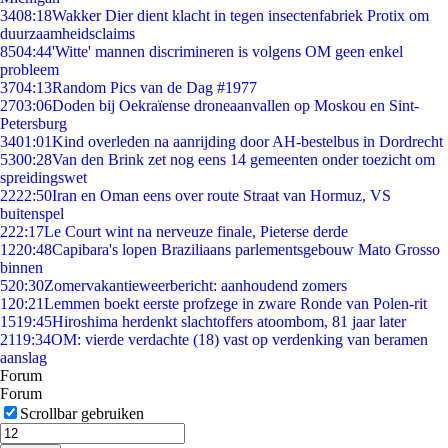
34
08:18
Wakker Dier dient klacht in tegen insectenfabriek Protix om
duurzaamheidsclaims
85
04:44
'Witte' mannen discrimineren is volgens OM geen enkel
probleem
37
04:13
Random Pics van de Dag #1977
27
03:06
Doden bij Oekraïense droneaanvallen op Moskou en Sint-
Petersburg
34
01:01
Kind overleden na aanrijding door AH-bestelbus in Dordrecht
53
00:28
Van den Brink zet nog eens 14 gemeenten onder toezicht om
spreidingswet
22
22:50
Iran en Oman eens over route Straat van Hormuz, VS
buitenspel
2
22:17
Le Court wint na nerveuze finale, Pieterse derde
12
20:48
Capibara's lopen Braziliaans parlementsgebouw Mato Grosso
binnen
5
20:30
Zomervakantieweerbericht: aanhoudend zomers
1
20:21
Lemmen boekt eerste profzege in zware Ronde van Polen-rit
15
19:45
Hiroshima herdenkt slachtoffers atoombom, 81 jaar later
21
19:34
OM: vierde verdachte (18) vast op verdenking van beramen
aanslag
Forum
Forum
Scrollbar gebruiken