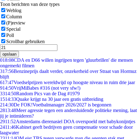
Toon berichten van deze types
Weblog
Column
(P)review
Special
Poll
Scrollbar gebruiken
opslaan
0
18:08
CDA en D66 willen ingrijpen tegen 'gluurbrillen' die mensen
ongemerkt filmen
3
17:56
Benzineprijs daalt verder, onzekerheid over Straat van Hormuz
blijft
6
17:47
Voedselprijzen wereldwijd op hoogste niveau in ruim drie jaar
9
14:50
VrijMiBabes #316 (not very sfw!)
33
14:50
Random Pics van de Dag #1979
15
14:33
Quake krijgt na 30 jaar een gratis uitbreiding
2
14:30
De FOK!Voetbalmanager 2026/2027 is begonnen
28
13:48
Meer agressie tegen een andersluidende politieke mening, laat
jij je intimideren?
29
11:52
Amsterdams dierenasiel DOA overspoeld met babykonijntjes
24
11:46
Kabinet geeft bedrijven geen compensatie voor schade door
laagwater
23
11:14
OM eist TBS tegen verwarde man die agenten stak met