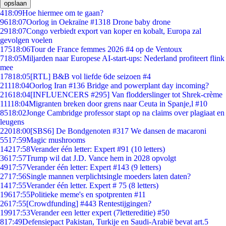
opslaan
4
18:09
Hoe hiermee om te gaan?
96
18:07
Oorlog in Oekraïne #1318 Drone baby drone
29
18:07
Congo verbiedt export van koper en kobalt, Europa zal
gevolgen voelen
175
18:06
Tour de France femmes 2026 #4 op de Ventoux
7
18:05
Miljarden naar Europese AI-start-ups: Nederland profiteert flink
mee
178
18:05
[RTL] B&B vol liefde 6de seizoen #4
211
18:04
Oorlog Iran #136 Bridge and powerplant day incoming?
216
18:04
[INFLUENCERS #295] Van flodderslinger tot Shrek-crème
111
18:04
Migranten breken door grens naar Ceuta in Spanje,l #10
85
18:02
Jonge Cambridge professor stapt op na claims over plagiaat en
leugens
220
18:00
[SBS6] De Bondgenoten #317 We dansen de macaroni
55
17:59
Magic mushrooms
142
17:58
Verander één letter: Expert #91 (10 letters)
36
17:57
Trump wil dat J.D. Vance hem in 2028 opvolgt
49
17:57
Verander één letter: Expert #143 (9 letters)
27
17:56
Single mannen verplichtsingle moeders laten daten?
14
17:55
Verander één letter. Expert # 75 (8 letters)
196
17:55
Politieke meme's en spotprenten #11
26
17:55
[Crowdfunding] #443 Rentestijgingen?
199
17:53
Verander een letter expert (7lettereditie) #50
8
17:49
Defensiepact Pakistan, Turkije en Saudi-Arabië bevat art.5