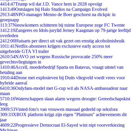
44
14:47
Trump wil dat J.D. Vance hem in 2028 opvolgt
14
13:49
Ontslagen bij Halo Studios na Campaign Evolved
29
13:48
NPO-manager Menno de Boer geschorst na dickpic in
groepsapp
1
13:37
Nieuwkomers schitteren bij ruime Europese zege FC Twente
14
12:19
Zangeres en Idols-jurylid Jerney Kaagman op 79-jarige leeftijd
overleden
24
12:00
Huisarts per direct uit vak gezet om ernstig alcoholmisbruik
10
11:41
Netflix-abonnees krijgen exclusieve early access tot
uitgebreide GTA VI trailer
26
10:54
NAVO zet wegens Russische provocatie 250% meer
gevechtsvliegtuigen in
14
10:46
Accell, moederbedrijf Sparta en Batavus, vraagt uitstel van
betaling aan
19
10:44
Drone met explosieven bij Duits vliegveld voedt vrees voor
hybride aanval
64
10:36
Onlyfans-model met G-cup wil als NASA-ambassadeur naar
maan
57
10:16
Waterschappen slaan alarm wegens droogte: Gereedschapskist
leeg
39
09:53
Vinted-foto's van vrouwen massaal gedeeld op seksfora
3
09:33
XBOX platform krijgt zijn eigen "Platinum" achievements dit
jaar
46
09:22
Progressieve Democraat El-Sayed wint nipt voorverkiezing
Michigan