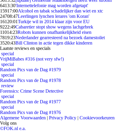
56
15:32
[update] Gemeente Haaksbergen heeft weer stroom
64
13:30
'Internettelefonie mag worden afgetapt'
159
17:00
Alcohol en tabak schadelijker dan wiet en xtc
247
08:47
Leerlingen lynchen lerares 'om Koran'
161
20:01
Turkije wil in 2014 klaar zijn voor EU
92
22:49
Cabaretier stopt show wegens lachgebrek
110
14:23
Robots kunnen onafhankelijkheid eisen
78
19:23
Nederlander gearresteerd na bezoek damestoilet
35
20:43
Bill Clinton in actie tegen dikke kinderen
Laatste reviews en specials
special
VrijMiBabes #316 (not very sfw!)
special
Random Pics van de Dag #1979
special
Random Pics van de Dag #1978
review
Forensics: Crime Scene Detective
special
Random Pics van de Dag #1977
special
Random Pics van de Dag #1976
Algemene Voorwaarden
|
Privacy Policy
|
Cookievoorkeuren
Volg ons
©FOK.nl e.a.