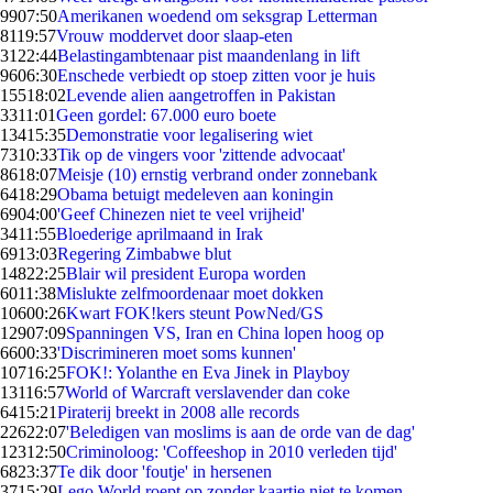
99
07:50
Amerikanen woedend om seksgrap Letterman
81
19:57
Vrouw moddervet door slaap-eten
31
22:44
Belastingambtenaar pist maandenlang in lift
96
06:30
Enschede verbiedt op stoep zitten voor je huis
155
18:02
Levende alien aangetroffen in Pakistan
33
11:01
Geen gordel: 67.000 euro boete
134
15:35
Demonstratie voor legalisering wiet
73
10:33
Tik op de vingers voor 'zittende advocaat'
86
18:07
Meisje (10) ernstig verbrand onder zonnebank
64
18:29
Obama betuigt medeleven aan koningin
69
04:00
'Geef Chinezen niet te veel vrijheid'
34
11:55
Bloederige aprilmaand in Irak
69
13:03
Regering Zimbabwe blut
148
22:25
Blair wil president Europa worden
60
11:38
Mislukte zelfmoordenaar moet dokken
106
00:26
Kwart FOK!kers steunt PowNed/GS
129
07:09
Spanningen VS, Iran en China lopen hoog op
66
00:33
'Discrimineren moet soms kunnen'
107
16:25
FOK!: Yolanthe en Eva Jinek in Playboy
131
16:57
World of Warcraft verslavender dan coke
64
15:21
Piraterij breekt in 2008 alle records
226
22:07
'Beledigen van moslims is aan de orde van de dag'
123
12:50
Criminoloog: 'Coffeeshop in 2010 verleden tijd'
68
23:37
Te dik door 'foutje' in hersenen
37
15:29
Lego World roept op zonder kaartje niet te komen