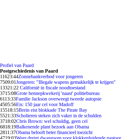
Profiel van Paard
Postgeschiedenis van Paard
116
23:44
Zonnebankverbod voor jongeren
75
09:01
Jongeren: "Illegale wapens gemakkelijk te krijgen"
133
21:22
Californië in fiscale noodtoestand
37
15:08
Grote hennepkwekerij 'naast' politiebureau
61
13:33
Familie Jackson overweegt tweede autopsie
45
05:56
Eis: 150 jaar cel voor Madoff
155
18:15
Brein eist blokkade The Pirate Bay
55
21:33
Scholieren steken zich vaker in de schulden
37
18:02
Chris Brown: wel schuldig, geen cel
68
18:19
Balkenende plant bezoek aan Obama
28
11:37
Obama belooft beter financieel toezicht
47
19:03
Weer dreigt dwangsom voor klokkenluidende pastoor