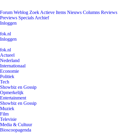
Forum
Weblog
Zoek
Actieve Items
Nieuws
Columns
Reviews
Previews
Specials
Archief
Inloggen
fok.nl
Inloggen
fok.nl
Actueel
Nederland
Internationaal
Economie
Politiek
Tech
Showbiz en Gossip
Opmerkelijk
Entertainment
Showbiz en Gossip
Muziek
Film
Televisie
Media & Cultuur
Bioscoopagenda