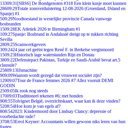
133
09:31
[SBS6] De Bondgenoten #318 Een klein kusje moet kunnen
286
09:29
Totale zonsverduistering 12-08-2026 (Groenland, IJsland en
Spanje) #1
5
09:29
Noodtoestand in westelijke provincie Canada vanwege
bosbranden
15
09:28
EK Atletiek 2026 te Birmingham #1
1
09:27
Spanje: Bosbrand in Andalusië dreigt op te rukken richting
Sevilla
28
09:25
Scamwerkgevers
3
09:24
24 jaar cel geëist tegen René F. in Berkelse vergismoord
15
09:23
Historisch lage waterstanden Rijn en Donau
38
09:22
Defensiepact Pakistan, Turkije en Saudi-Arabië bevat art.5
clausule?
258
09:13
IJsmachine
9
09:09
Waarom wordt gezegd dat vrouwen socialer zijn?
129
09:07
Tour de France femmes 2026 #7 Allez vooruit DEMI
GODIN
25
09:05
Ik rook nog steeds
170
09:03
Traditioneel tekenen #6; met honden
9
08:55
Tolvignet België, overzichtskaart, waar kan ik deze vinden?
52
08:54
Hoe kom je van egels af?
8
08:54
2023: Kindermoord door Lindsay Clancy: depressie of
voorbedachte rade?
37
08:53
Errol Keyner: Accountants willen gewoon niks leren van hun
fouten