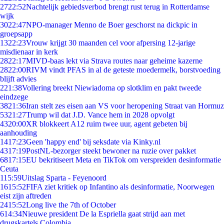
27
22:52
Nachtelijk gebiedsverbod brengt rust terug in Rotterdamse
wijk
30
22:47
NPO-manager Menno de Boer geschorst na dickpic in
groepsapp
13
22:23
Vrouw krijgt 30 maanden cel voor afpersing 12-jarige
misdienaar in kerk
28
22:17
MIVD-baas lekt via Strava routes naar geheime kazerne
28
22:00
RIVM vindt PFAS in al de geteste moedermelk, borstvoeding
blijft advies
2
21:38
Vollering breekt Niewiadoma op slotklim en pakt tweede
eindzege
38
21:36
Iran stelt zes eisen aan VS voor heropening Straat van Hormuz
53
21:27
Trump wil dat J.D. Vance hem in 2028 opvolgt
43
20:00
XR blokkeert A12 ruim twee uur, agent gebeten bij
aanhouding
14
17:23
Geen 'happy end' bij seksdate via Kinky.nl
43
17:19
PostNL-bezorger steekt bewoner na ruzie over pakket
68
17:15
EU bekritiseert Meta en TikTok om verspreiden desinformatie
Ceuta
1
15:59
Uitslag Sparta - Feyenoord
16
15:52
FIFA ziet kritiek op Infantino als desinformatie, Noorwegen
eist zijn aftreden
24
15:52
Long live the 7th of October
6
14:34
Nieuwe president De la Espriella gaat strijd aan met
drugskartels Colombia