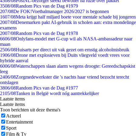
43
08/08
PostNL-bezorger steekt bewoner na ruzie over pakket
35
08/08
Random Pics van de Dag #1979
2
07/08
De FOK!Voetbalmanager 2026/2027 is begonnen
16
07/08
Meta krijgt half miljard boete voor mentale schade bij jongeren
20
07/08
Denemarken pakt AI-gebruik in scholen aan: extra mondelinge
examens
20
07/08
Random Pics van de Dag #1978
66
06/08
Onlyfans-model met G-cup wil als NASA-ambassadeur naar
maan
25
06/08
Huisarts per direct uit vak gezet om ernstig alcoholmisbruik
19
06/08
Drone met explosieven bij Duits vliegveld voedt vrees voor
hybride aanval
60
06/08
Waterschappen slaan alarm wegens droogte: Gereedschapskist
leeg
24
06/08
Zorgmedewerkster die 's nachts haar vriend bezocht terecht
ontslagen
38
06/08
Random Pics van de Dag #1977
21
05/08
Tanken in België wordt nóg aantrekkelijker
Laatste items
Laatste items
Toon berichten uit deze thema's
Actueel
Entertainment
Sport
Film & Tv