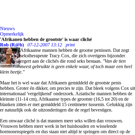
Nieuws
Opmerkelijk
'Afrikanen hebben de grootste' is waar cliché
Rob (R@b)
07-12-2007 13:12
print
Afrikaanse mannen hebben de grootse penissen. Dat zegt
sekstherapeute Tracy Cox, die zich overigens bijzonder
ergert aan de clichés die rond seks bestaan.
''Van de tien
meest gebruikte is geen enkele waar, of toch maar een heel
klein beetje.''
Maar het is wel waar dat Afrikanen gemiddeld de grootste penis
hebben. Groter én dikker, om precies te zijn. Dat bleek volgens Cox uit
internationaal 'vergelijkend' onderzoek. Aziatische mannen hebben de
kleinste (11-14 cm), Afrikaanse types de grootste (16,5 tot 20) en de
blanken zitten er met gemiddeld 15 centimeter tussenin. Gelukkig zijn
er natuurlijk ook de uitzonderingen die de regel bevestigen.
Een onwaar cliché is dat mannen meer seks willen dan vrouwen.
Vrouwen hebben meer werk in het huishouden en wisselende
hormonenspiegels en dus staan niet altijd te springen om direct op de