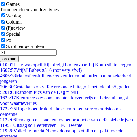
Games
Toon berichten van deze types
Weblog
Column
(P)review
Special
Poll
Scrollbar gebruiken
opslaan
0
10:07
Laag waterpeil Rijn dreigt binnenvaart bij Kaub stil te leggen
16
07:57
VrijMiBabes #316 (not very sfw!)
46
06:38
Manosfeer-influencers verdienen miljarden aan onzekerheid
jongeren
7
06:30
Grote kans op vijfde regionale hittegolf met lokaal 35 graden
52
01:03
Random Pics van de Dag #1981
16
23:17
Kleurrecessie: consumenten kiezen grijs en beige uit angst
voor waardeverlies
17
22:35
Hoge bloeddruk, diabetes en roken vergroten risico op
dementie
21
22:06
Pentagon eist snellere wapenproductie van defensiebedrijven
1
19:31
Uitslag sc Heerenveen - FC Twente
2
19:28
Vollering breekt Niewiadoma op slotklim en pakt tweede
eindzege