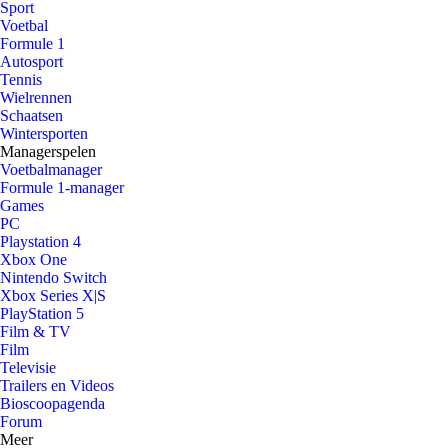
Sport
Voetbal
Formule 1
Autosport
Tennis
Wielrennen
Schaatsen
Wintersporten
Managerspelen
Voetbalmanager
Formule 1-manager
Games
PC
Playstation 4
Xbox One
Nintendo Switch
Xbox Series X|S
PlayStation 5
Film & TV
Film
Televisie
Trailers en Videos
Bioscoopagenda
Forum
Meer