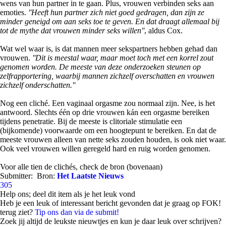
wens van hun partner in te gaan. Plus, vrouwen verbinden seks aan
emoties.
''Heeft hun partner zich niet goed gedragen, dan zijn ze
minder geneigd om aan seks toe te geven. En dat draagt allemaal bij
tot de mythe dat vrouwen minder seks willen''
, aldus Cox.
Wat wel waar is, is dat mannen meer sekspartners hebben gehad dan
vrouwen.
''Dit is meestal waar, maar moet toch met een korrel zout
genomen worden. De meeste van deze onderzoeken steunen op
zelfrapportering, waarbij mannen zichzelf overschatten en vrouwen
zichzelf onderschatten.''
Nog een cliché. Een vaginaal orgasme zou normaal zijn. Nee, is het
antwoord. Slechts één op drie vrouwen kán een orgasme bereiken
tijdens penetratie. Bij de meeste is clitoriale stimulatie een
(bijkomende) voorwaarde om een hoogtepunt te bereiken. En dat de
meeste vrouwen alleen van nette seks zouden houden, is ook niet waar.
Ook veel vrouwen willen geregeld hard en ruig worden genomen.
Voor alle tien de clichés, check de bron (bovenaan)
Submitter:
Bron:
Het Laatste Nieuws
305
Help ons; deel dit item als je het leuk vond
Heb je een leuk of interessant bericht gevonden dat je graag op FOK!
terug ziet?
Tip ons dan via de submit!
Zoek jij altijd de leukste nieuwtjes en kun je daar leuk over schrijven?