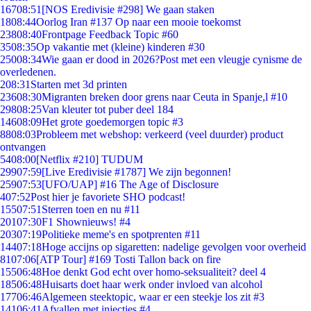
167
08:51
[NOS Eredivisie #298] We gaan staken
18
08:44
Oorlog Iran #137 Op naar een mooie toekomst
238
08:40
Frontpage Feedback Topic #60
35
08:35
Op vakantie met (kleine) kinderen #30
250
08:34
Wie gaan er dood in 2026?Post met een vleugje cynisme de
overledenen.
2
08:31
Starten met 3d printen
236
08:30
Migranten breken door grens naar Ceuta in Spanje,l #10
298
08:25
Van kleuter tot puber deel 184
146
08:09
Het grote goedemorgen topic #3
88
08:03
Probleem met webshop: verkeerd (veel duurder) product
ontvangen
54
08:00
[Netflix #210] TUDUM
299
07:59
[Live Eredivisie #1787] We zijn begonnen!
259
07:53
[UFO/UAP] #16 The Age of Disclosure
4
07:52
Post hier je favoriete SHO podcast!
155
07:51
Sterren toen en nu #11
201
07:30
F1 Shownieuws! #4
203
07:19
Politieke meme's en spotprenten #11
144
07:18
Hoge accijns op sigaretten: nadelige gevolgen voor overheid
81
07:06
[ATP Tour] #169 Tosti Tallon back on fire
155
06:48
Hoe denkt God echt over homo-seksualiteit? deel 4
185
06:48
Huisarts doet haar werk onder invloed van alcohol
177
06:46
Algemeen steektopic, waar er een steekje los zit #3
141
06:41
Afvallen met injecties #4