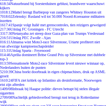
6
18:34
Natuurbrand bij Soesterduinen geblust, brandweer waarschuwt
kijkers
10
18:12
Mattel brengt Barbiepop van zangeres Whitney Houston uit
70
18:02
Zelensky: Rusland wil tot 50.000 Noord-Koreaanse militairen
inzetten
16
17:41
Spanje volgt Italië met grenscontroles, tien reizigers geweigerd
2
17:36
Uitslag FC Groningen - FC Utrecht
33
17:30
Netanyahu zet streep door Gaza-plan van Trumps Vredesraad
2
16:51
Uitslag PEC Zwolle - Ajax
0
16:11
Almansa wint Moto3-race Silverstone, Uriarte profiteert niet
van afwezige kampioenschapsleider
1
15:31
Uitslag Sparta - Feyenoord
0
14:46
Aprilia domineert Britse Grand Prix op Silverstone met dubbele
top-3
0
13:59
Sensationele Moto2-race Silverstone levert nieuwe winnaar op,
Nederlanders buiten de punten
52
10:39
China boekt doorbraak in eigen chipmachines, druk op ASML
groeit
16
10:24
FIFA ziet kritiek op Infantino als desinformatie, Noorwegen
eist zijn aftreden
14
09/08
Inbraak bij Haagse politie: dieven betrapt bij stelen illegale
sigaretten
27
09/08
Nachtelijk gebiedsverbod brengt rust terug in Rotterdamse
wijk
38
09/08
Iran stelt zes eisen aan VS voor heropening Straat van Hormuz