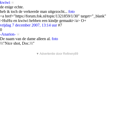
kwiwi
de enige echte.
heb ik toch de verkeerde man uitgezocht...
foto
<a href="https://forum.fok.nl/topic/1321859/1/30" target="_blank"
>HuHu en kwiwi hebben een kindje gemaakt</a> O+
vrijdag 7 december 2007, 13:14 uur
#7
0
-Anarion-
De naam van de dame alleen al.
foto
\\\"Nice shot, Doc.\\\"
▼ Advertentie door Refinery89