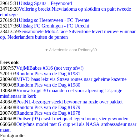
396
15:31
Uitslag Sparta - Feyenoord
347
19:28
Vollering breekt Niewiadoma op slotklim en pakt tweede
eindzege
276
19:31
Uitslag sc Heerenveen - FC Twente
252
17:36
Uitslag FC Groningen - FC Utrecht
234
13:59
Sensationele Moto2-race Silverstone levert nieuwe winnaar
op, Nederlanders buiten de punten
▼ Advertentie door Refinery89
Lees ook
16
07:57
VrijMiBabes #316 (not very sfw!)
52
01:03
Random Pics van de Dag #1981
28
09/08
MIVD-baas lekt via Strava routes naar geheime kazerne
76
09/08
Random Pics van de Dag #1980
13
08/08
Vrouw krijgt 30 maanden cel voor afpersing 12-jarige
misdienaar in kerk
43
08/08
PostNL-bezorger steekt bewoner na ruzie over pakket
35
08/08
Random Pics van de Dag #1979
20
07/08
Random Pics van de Dag #1978
40
06/08
Duitser (93) crasht met quad tegen boom, vier gewonden
66
06/08
Onlyfans-model met G-cup wil als NASA-ambassadeur naar
maan
Font-grootte: