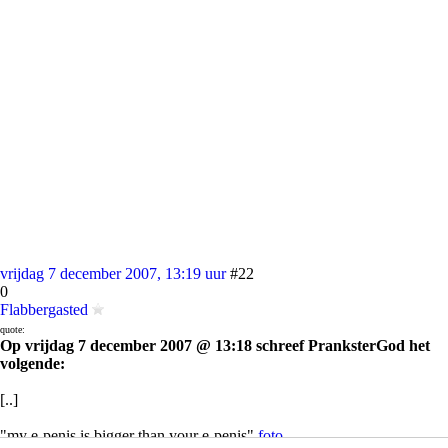
vrijdag 7 december 2007, 13:19 uur
#22
0
Flabbergasted
quote:
Op vrijdag 7 december 2007 @ 13:18 schreef PranksterGod het
volgende:
[..]
"my e-penis is bigger than your e-penis"
foto