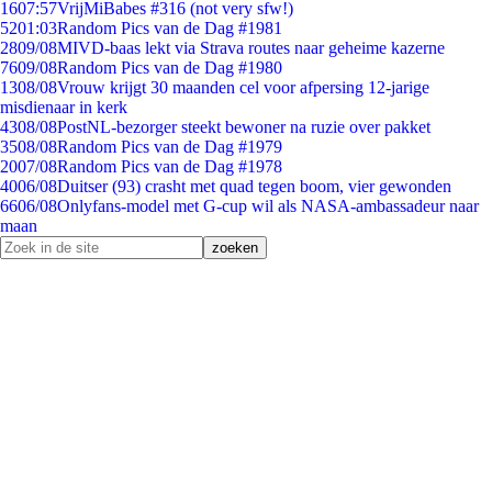
16
07:57
VrijMiBabes #316 (not very sfw!)
52
01:03
Random Pics van de Dag #1981
28
09/08
MIVD-baas lekt via Strava routes naar geheime kazerne
76
09/08
Random Pics van de Dag #1980
13
08/08
Vrouw krijgt 30 maanden cel voor afpersing 12-jarige
misdienaar in kerk
43
08/08
PostNL-bezorger steekt bewoner na ruzie over pakket
35
08/08
Random Pics van de Dag #1979
20
07/08
Random Pics van de Dag #1978
40
06/08
Duitser (93) crasht met quad tegen boom, vier gewonden
66
06/08
Onlyfans-model met G-cup wil als NASA-ambassadeur naar
maan