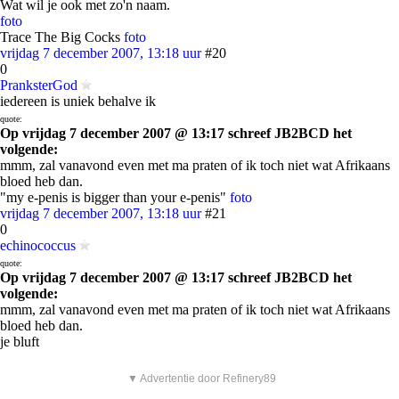
Wat wil je ook met zo'n naam.
foto
Trace The Big Cocks
foto
vrijdag 7 december 2007, 13:18 uur
#20
0
PranksterGod
iedereen is uniek behalve ik
quote:
Op vrijdag 7 december 2007 @ 13:17 schreef JB2BCD het
volgende:
mmm, zal vanavond even met ma praten of ik toch niet wat Afrikaans
bloed heb dan.
"my e-penis is bigger than your e-penis"
foto
vrijdag 7 december 2007, 13:18 uur
#21
0
echinococcus
quote:
Op vrijdag 7 december 2007 @ 13:17 schreef JB2BCD het
volgende:
mmm, zal vanavond even met ma praten of ik toch niet wat Afrikaans
bloed heb dan.
je bluft
▼ Advertentie door Refinery89