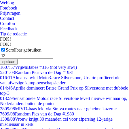
Weblog
Fotoboek
Prijsvragen
Contact
Colofon
Feedback
Tip de redactie
FOK!
FOK!
Scrollbar gebruiken
opslaan
16
07:57
VrijMiBabes #316 (not very sfw!)
52
01:03
Random Pics van de Dag #1981
0
16:11
Almansa wint Moto3-race Silverstone, Uriarte profiteert niet
van afwezige kampioenschapsleider
0
14:46
Aprilia domineert Britse Grand Prix op Silverstone met dubbele
top-3
0
13:59
Sensationele Moto2-race Silverstone levert nieuwe winnaar op,
Nederlanders buiten de punten
28
09/08
MIVD-baas lekt via Strava routes naar geheime kazerne
76
09/08
Random Pics van de Dag #1980
13
08/08
Vrouw krijgt 30 maanden cel voor afpersing 12-jarige
misdienaar in kerk