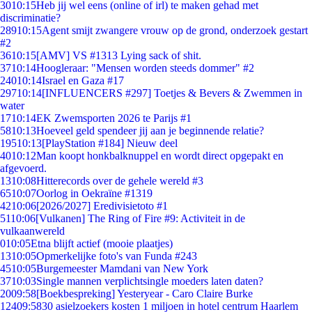
30
10:15
Heb jij wel eens (online of irl) te maken gehad met
discriminatie?
289
10:15
Agent smijt zwangere vrouw op de grond, onderzoek gestart
#2
36
10:15
[AMV] VS #1313 Lying sack of shit.
37
10:14
Hoogleraar: "Mensen worden steeds dommer" #2
240
10:14
Israel en Gaza #17
297
10:14
[INFLUENCERS #297] Toetjes & Bevers & Zwemmen in
water
17
10:14
EK Zwemsporten 2026 te Parijs #1
58
10:13
Hoeveel geld spendeer jij aan je beginnende relatie?
195
10:13
[PlayStation #184] Nieuw deel
40
10:12
Man koopt honkbalknuppel en wordt direct opgepakt en
afgevoerd.
13
10:08
Hitterecords over de gehele wereld #3
65
10:07
Oorlog in Oekraïne #1319
42
10:06
[2026/2027] Eredivisietoto #1
51
10:06
[Vulkanen] The Ring of Fire #9: Activiteit in de
vulkaanwereld
0
10:05
Etna blijft actief (mooie plaatjes)
13
10:05
Opmerkelijke foto's van Funda #243
45
10:05
Burgemeester Mamdani van New York
37
10:03
Single mannen verplichtsingle moeders laten daten?
20
09:58
[Boekbespreking] Yesteryear - Caro Claire Burke
124
09:58
30 asielzoekers kosten 1 miljoen in hotel centrum Haarlem