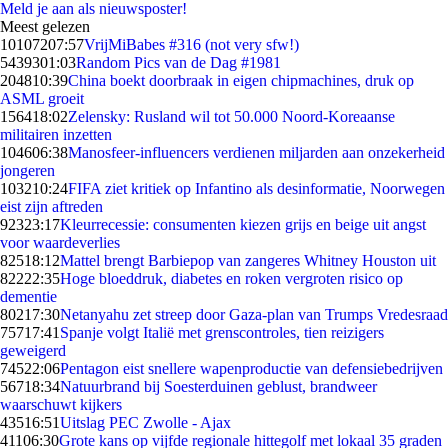
Meld je aan als nieuwsposter!
Meest gelezen
101072
07:57
VrijMiBabes #316 (not very sfw!)
54393
01:03
Random Pics van de Dag #1981
2048
10:39
China boekt doorbraak in eigen chipmachines, druk op
ASML groeit
1564
18:02
Zelensky: Rusland wil tot 50.000 Noord-Koreaanse
militairen inzetten
1046
06:38
Manosfeer-influencers verdienen miljarden aan onzekerheid
jongeren
1032
10:24
FIFA ziet kritiek op Infantino als desinformatie, Noorwegen
eist zijn aftreden
923
23:17
Kleurrecessie: consumenten kiezen grijs en beige uit angst
voor waardeverlies
825
18:12
Mattel brengt Barbiepop van zangeres Whitney Houston uit
822
22:35
Hoge bloeddruk, diabetes en roken vergroten risico op
dementie
802
17:30
Netanyahu zet streep door Gaza-plan van Trumps Vredesraad
757
17:41
Spanje volgt Italië met grenscontroles, tien reizigers
geweigerd
745
22:06
Pentagon eist snellere wapenproductie van defensiebedrijven
567
18:34
Natuurbrand bij Soesterduinen geblust, brandweer
waarschuwt kijkers
435
16:51
Uitslag PEC Zwolle - Ajax
411
06:30
Grote kans op vijfde regionale hittegolf met lokaal 35 graden