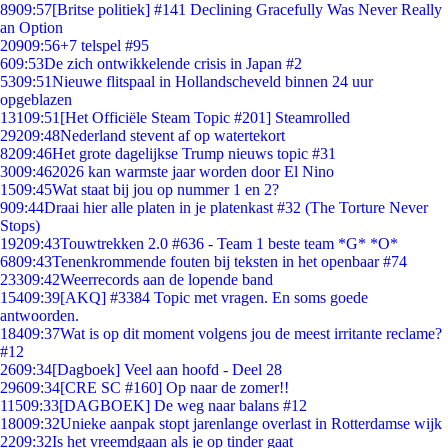
89
09:57
[Britse politiek] #141 Declining Gracefully Was Never Really
an Option
209
09:56
+7 telspel #95
6
09:53
De zich ontwikkelende crisis in Japan #2
53
09:51
Nieuwe flitspaal in Hollandscheveld binnen 24 uur
opgeblazen
131
09:51
[Het Officiële Steam Topic #201] Steamrolled
292
09:48
Nederland stevent af op watertekort
82
09:46
Het grote dagelijkse Trump nieuws topic #31
30
09:46
2026 kan warmste jaar worden door El Nino
15
09:45
Wat staat bij jou op nummer 1 en 2?
9
09:44
Draai hier alle platen in je platenkast #32 (The Torture Never
Stops)
192
09:43
Touwtrekken 2.0 #636 - Team 1 beste team *G* *O*
68
09:43
Tenenkrommende fouten bij teksten in het openbaar #74
233
09:42
Weerrecords aan de lopende band
154
09:39
[AKQ] #3384 Topic met vragen. En soms goede
antwoorden.
184
09:37
Wat is op dit moment volgens jou de meest irritante reclame?
#12
26
09:34
[Dagboek] Veel aan hoofd - Deel 28
296
09:34
[CRE SC #160] Op naar de zomer!!
115
09:33
[DAGBOEK] De weg naar balans #12
180
09:32
Unieke aanpak stopt jarenlange overlast in Rotterdamse wijk
22
09:32
Is het vreemdgaan als je op tinder gaat