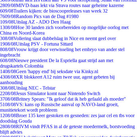
28
09/08
MIVD-baas lekt via Strava routes naar geheime kazerne
6
09/08
Trailers kijken: de bioscoopreleases van week 32
76
09/08
Random Pics van de Dag #1980
1
09/08
Uitslag AZ - ADO Den Haag
13
08/08
Hoe 30 landen zich voorbereiden op mogelijke oorlog met
China en Noord-Korea
3
08/08
Vollering slaat dubbelslag in Nice en neemt geel over
19
08/08
Uitslag PSV - Fortuna Sittard
8
08/08
Vrouw krijgt door verwisseling het embryo van ander stel
ingebracht
6
08/08
Nieuwe president De la Espriella gaat strijd aan met
drugskartels Colombia
14
08/08
Geen 'happy end' bij seksdate via Kinky.nl
43
08/08
XR blokkeert A12 ruim twee uur, agent gebeten bij
aanhouding
3
08/08
Uitslag NEC - Telstar
22
08/08
Jesus Simulator komt naar Nintendo Switch
37
08/08
Britney Spears: "Ik geloof dat ik heb gefaald als moeder"
51
08/08
VS: kans op Russische aanval op NAVO-land groeit,
munitietekort wordt probleem
12
08/08
Broer 135 keer gestoken en gesneden: zes jaar cel en tbs voor
doodslag Gouda
28
08/08
RIVM vindt PFAS in al de geteste moedermelk, borstvoeding
blijft advies