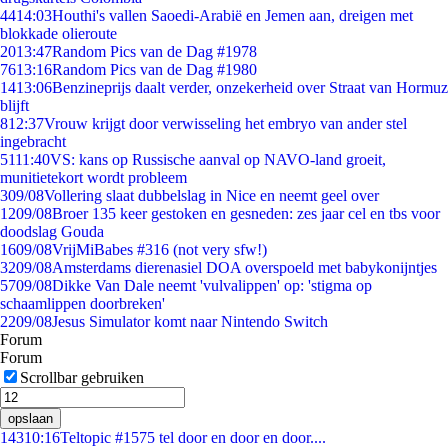
44
14:03
Houthi's vallen Saoedi-Arabië en Jemen aan, dreigen met
blokkade olieroute
20
13:47
Random Pics van de Dag #1978
76
13:16
Random Pics van de Dag #1980
14
13:06
Benzineprijs daalt verder, onzekerheid over Straat van Hormuz
blijft
8
12:37
Vrouw krijgt door verwisseling het embryo van ander stel
ingebracht
51
11:40
VS: kans op Russische aanval op NAVO-land groeit,
munitietekort wordt probleem
3
09/08
Vollering slaat dubbelslag in Nice en neemt geel over
12
09/08
Broer 135 keer gestoken en gesneden: zes jaar cel en tbs voor
doodslag Gouda
16
09/08
VrijMiBabes #316 (not very sfw!)
32
09/08
Amsterdams dierenasiel DOA overspoeld met babykonijntjes
57
09/08
Dikke Van Dale neemt 'vulvalippen' op: 'stigma op
schaamlippen doorbreken'
22
09/08
Jesus Simulator komt naar Nintendo Switch
Forum
Forum
Scrollbar gebruiken
opslaan
143
10:16
Teltopic #1575 tel door en door en door....