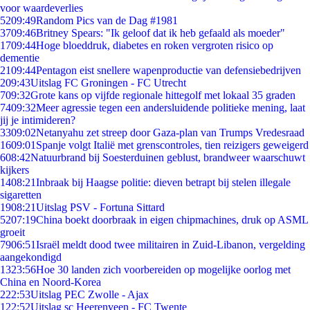
voor waardeverlies
52
09:49
Random Pics van de Dag #1981
37
09:46
Britney Spears: "Ik geloof dat ik heb gefaald als moeder"
17
09:44
Hoge bloeddruk, diabetes en roken vergroten risico op
dementie
21
09:44
Pentagon eist snellere wapenproductie van defensiebedrijven
2
09:43
Uitslag FC Groningen - FC Utrecht
7
09:32
Grote kans op vijfde regionale hittegolf met lokaal 35 graden
74
09:32
Meer agressie tegen een andersluidende politieke mening, laat
jij je intimideren?
33
09:02
Netanyahu zet streep door Gaza-plan van Trumps Vredesraad
16
09:01
Spanje volgt Italië met grenscontroles, tien reizigers geweigerd
6
08:42
Natuurbrand bij Soesterduinen geblust, brandweer waarschuwt
kijkers
14
08:21
Inbraak bij Haagse politie: dieven betrapt bij stelen illegale
sigaretten
19
08:21
Uitslag PSV - Fortuna Sittard
52
07:19
China boekt doorbraak in eigen chipmachines, druk op ASML
groeit
79
06:51
Israël meldt dood twee militairen in Zuid-Libanon, vergelding
aangekondigd
13
23:56
Hoe 30 landen zich voorbereiden op mogelijke oorlog met
China en Noord-Korea
2
22:53
Uitslag PEC Zwolle - Ajax
1
22:52
Uitslag sc Heerenveen - FC Twente