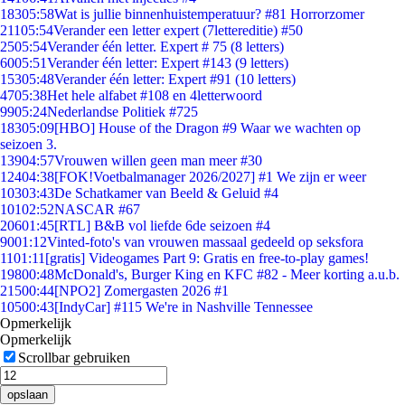
183
05:58
Wat is jullie binnenhuistemperatuur? #81 Horrorzomer
211
05:54
Verander een letter expert (7lettereditie) #50
25
05:54
Verander één letter. Expert # 75 (8 letters)
60
05:51
Verander één letter: Expert #143 (9 letters)
153
05:48
Verander één letter: Expert #91 (10 letters)
47
05:38
Het hele alfabet #108 en 4letterwoord
99
05:24
Nederlandse Politiek #725
183
05:09
[HBO] House of the Dragon #9 Waar we wachten op
seizoen 3.
139
04:57
Vrouwen willen geen man meer #30
124
04:38
[FOK!Voetbalmanager 2026/2027] #1 We zijn er weer
103
03:43
De Schatkamer van Beeld & Geluid #4
101
02:52
NASCAR #67
206
01:45
[RTL] B&B vol liefde 6de seizoen #4
90
01:12
Vinted-foto's van vrouwen massaal gedeeld op seksfora
11
01:11
[gratis] Videogames Part 9: Gratis en free-to-play games!
198
00:48
McDonald's, Burger King en KFC #82 - Meer korting a.u.b.
215
00:44
[NPO2] Zomergasten 2026 #1
105
00:43
[IndyCar] #115 We're in Nashville Tennessee
Opmerkelijk
Opmerkelijk
Scrollbar gebruiken
opslaan