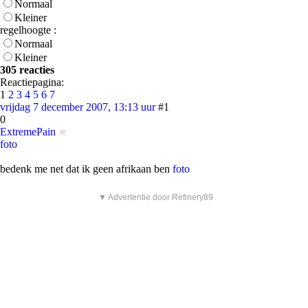
Normaal
Kleiner
regelhoogte :
Normaal
Kleiner
305 reacties
Reactiepagina:
1
2
3
4
5
6
7
vrijdag 7 december 2007, 13:13 uur
#1
0
ExtremePain
foto
bedenk me net dat ik geen afrikaan ben
foto
▼ Advertentie door Refinery89