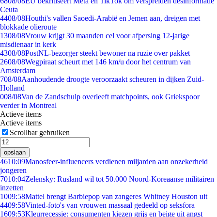
68
08/08
EU bekritiseert Meta en TikTok om verspreiden desinformatie
Ceuta
44
08/08
Houthi's vallen Saoedi-Arabië en Jemen aan, dreigen met
blokkade olieroute
13
08/08
Vrouw krijgt 30 maanden cel voor afpersing 12-jarige
misdienaar in kerk
43
08/08
PostNL-bezorger steekt bewoner na ruzie over pakket
26
08/08
Wegpiraat scheurt met 146 km/u door het centrum van
Amsterdam
7
08/08
Aanhoudende droogte veroorzaakt scheuren in dijken Zuid-
Holland
0
08/08
Van de Zandschulp overleeft matchpoints, ook Griekspoor
verder in Montreal
Actieve items
Actieve items
Scrollbar gebruiken
opslaan
46
10:09
Manosfeer-influencers verdienen miljarden aan onzekerheid
jongeren
70
10:04
Zelensky: Rusland wil tot 50.000 Noord-Koreaanse militairen
inzetten
10
09:58
Mattel brengt Barbiepop van zangeres Whitney Houston uit
44
09:58
Vinted-foto's van vrouwen massaal gedeeld op seksfora
16
09:53
Kleurrecessie: consumenten kiezen grijs en beige uit angst