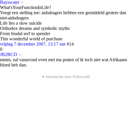
Bayswater
What'sYourFunctionInLife?
Voegt een stelling toe: aidsdragers hebben een gemiddeld grotere dan
niet-aidsdragers
Life lies a slow suicide
Orthodox dreams and symbolic myths
From feudal serf to spender
This wonderful world of purchase
vrijdag 7 december 2007, 13:17 uur
#14
0
JB2BCD
mmm, zal vanavond even met ma praten of ik toch niet wat Afrikaans
bloed heb dan.
▼ Advertentie door Refinery89