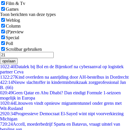
Film & Tv
Games
Toon berichten van deze types
Weblog
Column
(P)review
Special
Poll
Scrollbar gebruiken
opslaan
10
22:40
Datalek bij Bol en de Bijenkorf na cyberaanval op logistiek
partner Ceva
13
22:27
Kind overleden na aanrijding door AH-bestelbus in Dordrecht
4
22:14
Nieuw slachtoffer in kindermisbruikzaak zorgprofessional Jan
B. (66)
0
20:49
Geen Qatar en Abu Dhabi? Dan eindigt Formule 1-seizoen
mogelijk in Europa
10
20:44
Litouwen vindt opnieuw migrantentunnel onder grens met
Wit-Rusland
29
20:34
Progressieve Democraat El-Sayed wint nipt voorverkiezing
Michigan
7
20:24
Accell, moederbedrijf Sparta en Batavus, vraagt uitstel van
betaling aan