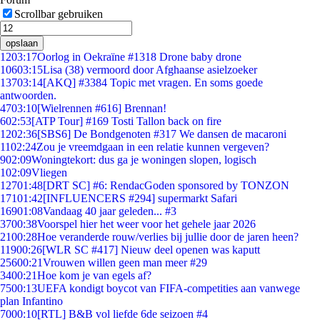
Scrollbar gebruiken
opslaan
12
03:17
Oorlog in Oekraïne #1318 Drone baby drone
106
03:15
Lisa (38) vermoord door Afghaanse asielzoeker
137
03:14
[AKQ] #3384 Topic met vragen. En soms goede
antwoorden.
47
03:10
[Wielrennen #616] Brennan!
6
02:53
[ATP Tour] #169 Tosti Tallon back on fire
12
02:36
[SBS6] De Bondgenoten #317 We dansen de macaroni
11
02:24
Zou je vreemdgaan in een relatie kunnen vergeven?
9
02:09
Woningtekort: dus ga je woningen slopen, logisch
1
02:09
Vliegen
127
01:48
[DRT SC] #6: RendacGoden sponsored by TONZON
171
01:42
[INFLUENCERS #294] supermarkt Safari
169
01:08
Vandaag 40 jaar geleden... #3
37
00:38
Voorspel hier het weer voor het gehele jaar 2026
21
00:28
Hoe veranderde rouw/verlies bij jullie door de jaren heen?
119
00:26
[WLR SC #417] Nieuw deel openen was kaputt
256
00:21
Vrouwen willen geen man meer #29
34
00:21
Hoe kom je van egels af?
75
00:13
UEFA kondigt boycot van FIFA-competities aan vanwege
plan Infantino
70
00:10
[RTL] B&B vol liefde 6de seizoen #4