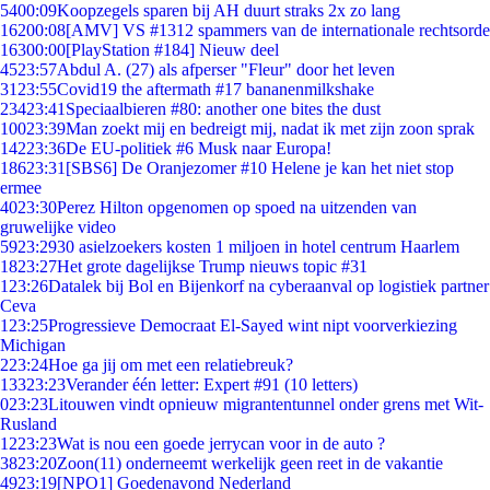
54
00:09
Koopzegels sparen bij AH duurt straks 2x zo lang
162
00:08
[AMV] VS #1312 spammers van de internationale rechtsorde
163
00:00
[PlayStation #184] Nieuw deel
45
23:57
Abdul A. (27) als afperser "Fleur" door het leven
31
23:55
Covid19 the aftermath #17 bananenmilkshake
234
23:41
Speciaalbieren #80: another one bites the dust
100
23:39
Man zoekt mij en bedreigt mij, nadat ik met zijn zoon sprak
142
23:36
De EU-politiek #6 Musk naar Europa!
186
23:31
[SBS6] De Oranjezomer #10 Helene je kan het niet stop
ermee
40
23:30
Perez Hilton opgenomen op spoed na uitzenden van
gruwelijke video
59
23:29
30 asielzoekers kosten 1 miljoen in hotel centrum Haarlem
18
23:27
Het grote dagelijkse Trump nieuws topic #31
1
23:26
Datalek bij Bol en Bijenkorf na cyberaanval op logistiek partner
Ceva
1
23:25
Progressieve Democraat El-Sayed wint nipt voorverkiezing
Michigan
2
23:24
Hoe ga jij om met een relatiebreuk?
133
23:23
Verander één letter: Expert #91 (10 letters)
0
23:23
Litouwen vindt opnieuw migrantentunnel onder grens met Wit-
Rusland
12
23:23
Wat is nou een goede jerrycan voor in de auto ?
38
23:20
Zoon(11) onderneemt werkelijk geen reet in de vakantie
49
23:19
[NPO1] Goedenavond Nederland