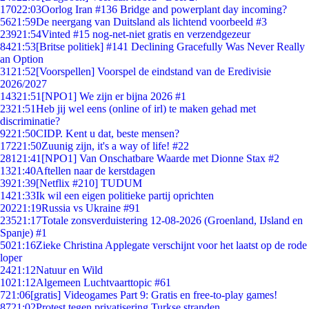
170
22:03
Oorlog Iran #136 Bridge and powerplant day incoming?
56
21:59
De neergang van Duitsland als lichtend voorbeeld #3
239
21:54
Vinted #15 nog-net-niet gratis en verzendgezeur
84
21:53
[Britse politiek] #141 Declining Gracefully Was Never Really
an Option
31
21:52
[Voorspellen] Voorspel de eindstand van de Eredivisie
2026/2027
143
21:51
[NPO1] We zijn er bijna 2026 #1
23
21:51
Heb jij wel eens (online of irl) te maken gehad met
discriminatie?
92
21:50
CIDP. Kent u dat, beste mensen?
172
21:50
Zuunig zijn, it's a way of life! #22
281
21:41
[NPO1] Van Onschatbare Waarde met Dionne Stax #2
13
21:40
Aftellen naar de kerstdagen
39
21:39
[Netflix #210] TUDUM
14
21:33
Ik wil een eigen politieke partij oprichten
202
21:19
Russia vs Ukraine #91
235
21:17
Totale zonsverduistering 12-08-2026 (Groenland, IJsland en
Spanje) #1
50
21:16
Zieke Christina Applegate verschijnt voor het laatst op de rode
loper
24
21:12
Natuur en Wild
10
21:12
Algemeen Luchtvaarttopic #61
7
21:06
[gratis] Videogames Part 9: Gratis en free-to-play games!
87
21:02
Protest tegen privatisering Turkse stranden