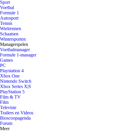
Sport
Voetbal
Formule 1
Autosport
Tennis
Wielrennen
Schaatsen
Wintersporten
Managerspelen
Voetbalmanager
Formule 1-manager
Games
PC
Playstation 4
Xbox One
Nintendo Switch
Xbox Series X|S
PlayStation 5
Film & TV
Film
Televisie
Trailers en Videos
Bioscoopagenda
Forum
Meer