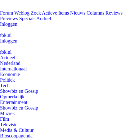
Forum
Weblog
Zoek
Actieve Items
Nieuws
Columns
Reviews
Previews
Specials
Archief
Inloggen
fok.nl
Inloggen
fok.nl
Actueel
Nederland
Internationaal
Economie
Politiek
Tech
Showbiz en Gossip
Opmerkelijk
Entertainment
Showbiz en Gossip
Muziek
Film
Televisie
Media & Cultuur
Bioscoopagenda