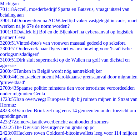
Michigan
7
01:18
Accell, moederbedrijf Sparta en Batavus, vraagt uitstel van
betaling aan
39
01:14
Doorwerken na AOW-leeftijd vaker vastgelegd in cao's, moet
werken na je 67e de norm worden?
10
01:10
Datalek bij Bol en de Bijenkorf na cyberaanval op logistiek
partner Ceva
32
00:51
Vinted-foto's van vrouwen massaal gedeeld op seksfora
23
00:51
Onderzoek naar flyers met waarschuwing voor 'Israëlische
oorlogsmisdadigers'
31
00:51
Dirk sluit supermarkt op de Wallen na golf van diefstal en
agressie
20
00:45
Tanken in België wordt nóg aantrekkelijker
30
00:44
Ceuta-leider noemt Marokkaanse grensaanval door migranten
'gruweldaad'
27
00:43
Spaanse politie: minstens tien voor terrorisme veroordeelden
onder migranten Ceuta
17
23:55
Iran overweegt Europese hulp bij ruimen mijnen in Straat van
Hormuz
48
23:33
Van den Brink zet nog eens 14 gemeenten onder toezicht om
spreidingswet
4
23:27
Zomervakantieweerbericht: aanhoudend zomers
6
23:25
The Division Resurgence nu gratis op pc
24
23:09
Hackers roven Coldcard-bitcoinwallets leeg voor 114 miljoen
dollar