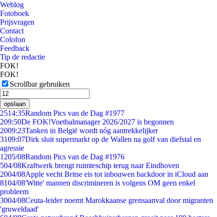
Weblog
Fotoboek
Prijsvragen
Contact
Colofon
Feedback
Tip de redactie
FOK!
FOK!
Scrollbar gebruiken
opslaan
25
14:35
Random Pics van de Dag #1977
2
09:50
De FOK!Voetbalmanager 2026/2027 is begonnen
20
09:23
Tanken in België wordt nóg aantrekkelijker
31
09:07
Dirk sluit supermarkt op de Wallen na golf van diefstal en
agressie
12
05/08
Random Pics van de Dag #1976
5
04/08
Kraftwerk brengt ruimteschip terug naar Eindhoven
20
04/08
Apple vecht Britse eis tot inbouwen backdoor in iCloud aan
81
04/08
'Witte' mannen discrimineren is volgens OM geen enkel
probleem
30
04/08
Ceuta-leider noemt Marokkaanse grensaanval door migranten
'gruweldaad'