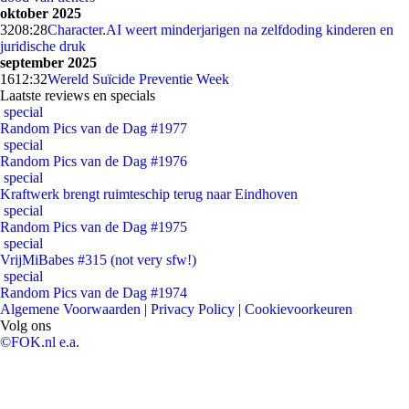
oktober 2025
32
08:28
Character.AI weert minderjarigen na zelfdoding kinderen en
juridische druk
september 2025
16
12:32
Wereld Suïcide Preventie Week
Laatste reviews en specials
special
Random Pics van de Dag #1977
special
Random Pics van de Dag #1976
special
Kraftwerk brengt ruimteschip terug naar Eindhoven
special
Random Pics van de Dag #1975
special
VrijMiBabes #315 (not very sfw!)
special
Random Pics van de Dag #1974
Algemene Voorwaarden
|
Privacy Policy
|
Cookievoorkeuren
Volg ons
©FOK.nl e.a.