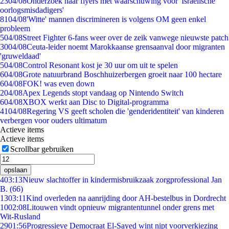
23
04/08
Onderzoek naar flyers met waarschuwing voor 'Israëlische
oorlogsmisdadigers'
81
04/08
'Witte' mannen discrimineren is volgens OM geen enkel
probleem
5
04/08
Street Fighter 6-fans weer over de zeik vanwege nieuwste patch
30
04/08
Ceuta-leider noemt Marokkaanse grensaanval door migranten
'gruweldaad'
5
04/08
Control Resonant kost je 30 uur om uit te spelen
6
04/08
Grote natuurbrand Boschhuizerbergen groeit naar 100 hectare
6
04/08
FOK! was even down
2
04/08
Apex Legends stopt vandaag op Nintendo Switch
6
04/08
XBOX werkt aan Disc to Digital-programma
41
04/08
Regering VS geeft scholen die 'genderidentiteit' van kinderen
verbergen voor ouders ultimatum
Actieve items
Actieve items
Scrollbar gebruiken
opslaan
4
03:13
Nieuw slachtoffer in kindermisbruikzaak zorgprofessional Jan
B. (66)
13
03:11
Kind overleden na aanrijding door AH-bestelbus in Dordrecht
10
02:08
Litouwen vindt opnieuw migrantentunnel onder grens met
Wit-Rusland
29
01:56
Progressieve Democraat El-Sayed wint nipt voorverkiezing