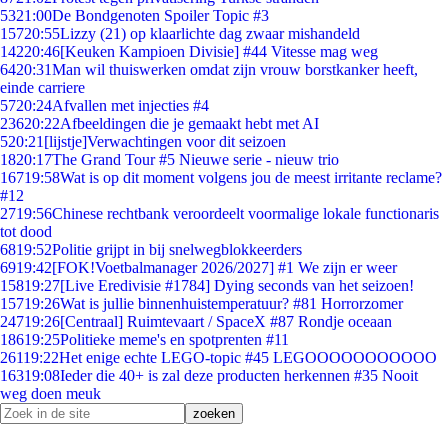
53
21:00
De Bondgenoten Spoiler Topic #3
157
20:55
Lizzy (21) op klaarlichte dag zwaar mishandeld
142
20:46
[Keuken Kampioen Divisie] #44 Vitesse mag weg
64
20:31
Man wil thuiswerken omdat zijn vrouw borstkanker heeft,
einde carriere
57
20:24
Afvallen met injecties #4
236
20:22
Afbeeldingen die je gemaakt hebt met AI
5
20:21
[lijstje]Verwachtingen voor dit seizoen
18
20:17
The Grand Tour #5 Nieuwe serie - nieuw trio
167
19:58
Wat is op dit moment volgens jou de meest irritante reclame?
#12
27
19:56
Chinese rechtbank veroordeelt voormalige lokale functionaris
tot dood
68
19:52
Politie grijpt in bij snelwegblokkeerders
69
19:42
[FOK!Voetbalmanager 2026/2027] #1 We zijn er weer
158
19:27
[Live Eredivisie #1784] Dying seconds van het seizoen!
157
19:26
Wat is jullie binnenhuistemperatuur? #81 Horrorzomer
247
19:26
[Centraal] Ruimtevaart / SpaceX #87 Rondje oceaan
186
19:25
Politieke meme's en spotprenten #11
261
19:22
Het enige echte LEGO-topic #45 LEGOOOOOOOOOOO
163
19:08
Ieder die 40+ is zal deze producten herkennen #35 Nooit
weg doen meuk