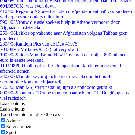
6
04/08
Grote natuurbrand Boschhuizerbergen groeit naar 100 hectare
6
04/08
FOK! was even down
41
04/08
Regering VS geeft scholen die 'genderidentiteit' van kinderen
verbergen voor ouders ultimatum
59
04/08
Vrouw die asielzoekers hielp in Athene vermoord door
Afghaanse asielzoeker
25
04/08
Lekker op vakantie naar Afghanistan volgens Taliban geen
probleem
23
04/08
Random Pics van de Dag #1975
7
03/08
VrijMiBabes #315 (not very sfw!)
10
03/08
Spider-Man: Brand New Day knalt naar bijna 800 miljoen
euro in eerste weekend
11
03/08
Phil Collins dronk zich bijna dood, kinderen moesten al
afscheid nemen
34
03/08
Man die zesjarig jochie met messteken in het hoofd
vermoordde komt na elf jaar vrij
47
03/08
Man (25) sterft nadat hij lijm als condoom gebruikt
80
03/08
Spandoek "Bruine mannen naar achteren" in België opeens
wèl racistisch
Laatste items
Laatste items
Toon berichten uit deze thema's
Actueel
Entertainment
Sport