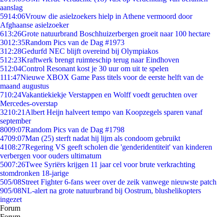
aanslag
59
14:06
Vrouw die asielzoekers hielp in Athene vermoord door
Afghaanse asielzoeker
6
13:26
Grote natuurbrand Boschhuizerbergen groeit naar 100 hectare
30
12:35
Random Pics van de Dag #1973
3
12:28
Gedurfd NEC blijft overeind bij Olympiakos
5
12:23
Kraftwerk brengt ruimteschip terug naar Eindhoven
5
12:04
Control Resonant kost je 30 uur om uit te spelen
1
11:47
Nieuwe XBOX Game Pass titels voor de eerste helft van de
maand augustus
7
10:24
Vakantiekiekje Verstappen en Wolff voedt geruchten over
Mercedes-overstap
32
10:21
Albert Heijn halveert tempo van Koopzegels sparen vanaf
september
80
09:07
Random Pics van de Dag #1798
47
09:07
Man (25) sterft nadat hij lijm als condoom gebruikt
41
08:27
Regering VS geeft scholen die 'genderidentiteit' van kinderen
verbergen voor ouders ultimatum
50
07:26
Twee Syriërs krijgen 11 jaar cel voor brute verkrachting
stomdronken 18-jarige
5
05/08
Street Fighter 6-fans weer over de zeik vanwege nieuwste patch
9
05/08
NL-alert na grote natuurbrand bij Oostrum, blushelikopters
ingezet
Forum
Forum