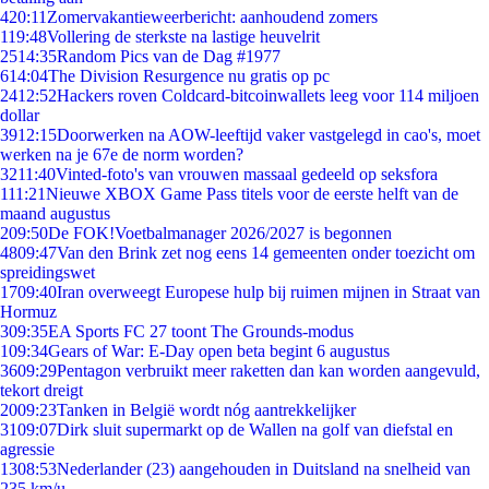
4
20:11
Zomervakantieweerbericht: aanhoudend zomers
1
19:48
Vollering de sterkste na lastige heuvelrit
25
14:35
Random Pics van de Dag #1977
6
14:04
The Division Resurgence nu gratis op pc
24
12:52
Hackers roven Coldcard-bitcoinwallets leeg voor 114 miljoen
dollar
39
12:15
Doorwerken na AOW-leeftijd vaker vastgelegd in cao's, moet
werken na je 67e de norm worden?
32
11:40
Vinted-foto's van vrouwen massaal gedeeld op seksfora
1
11:21
Nieuwe XBOX Game Pass titels voor de eerste helft van de
maand augustus
2
09:50
De FOK!Voetbalmanager 2026/2027 is begonnen
48
09:47
Van den Brink zet nog eens 14 gemeenten onder toezicht om
spreidingswet
17
09:40
Iran overweegt Europese hulp bij ruimen mijnen in Straat van
Hormuz
3
09:35
EA Sports FC 27 toont The Grounds-modus
1
09:34
Gears of War: E-Day open beta begint 6 augustus
36
09:29
Pentagon verbruikt meer raketten dan kan worden aangevuld,
tekort dreigt
20
09:23
Tanken in België wordt nóg aantrekkelijker
31
09:07
Dirk sluit supermarkt op de Wallen na golf van diefstal en
agressie
13
08:53
Nederlander (23) aangehouden in Duitsland na snelheid van
235 km/u