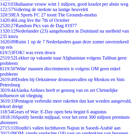
14
23:03
Italiaanse vrouw wint 1 miljoen, gooit kraslot per abuis weg
1
22:57
Vollering de sterkste na lastige heuvelrit
3
20:59
EA Sports FC 27 toont The Grounds-modus
14
20:46
Long live the 7th of October
25
20:27
Random Pics van de Dag #1977
13
20:12
Nederlander (23) aangehouden in Duitsland na snelheid van
235 km/u
16
20:09
Ruim 1 op de 7 Nederlanders gaan deze zomer onverzekerd
op reis
6
19:53
FOK! was even down
25
19:52
Lekker op vakantie naar Afghanistan volgens Taliban geen
probleem
81
19:50
'Witte' mannen discrimineren is volgens OM geen enkel
probleem
26
19:49
Doden bij Oekraïense droneaanvallen op Moskou en Sint-
Petersburg
30
19:44
Alaska Airlines heeft er genoeg van en zet Christelijke
influencer uit vliegtuig
36
19:33
Pentagon verbruikt meer raketten dan kan worden aangevuld,
tekort dreigt
1
18:54
Gears of War: E-Day open beta begint 6 augustus
18
18:16
Spotify bereikt mijlpaal, voor het eerst 300 miljoen premium-
abonnees
27
15:11
Houthi's vallen luchthaven Najran in Saoedi-Arabië aan
20
15:09
OM: vierde verdachte (18) vast op verdenking van beramen