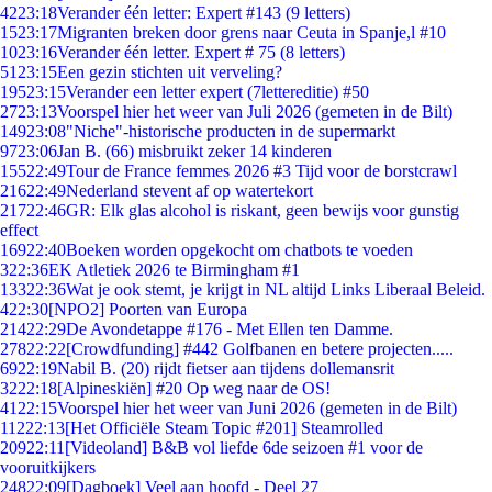
42
23:18
Verander één letter: Expert #143 (9 letters)
15
23:17
Migranten breken door grens naar Ceuta in Spanje,l #10
10
23:16
Verander één letter. Expert # 75 (8 letters)
51
23:15
Een gezin stichten uit verveling?
195
23:15
Verander een letter expert (7lettereditie) #50
27
23:13
Voorspel hier het weer van Juli 2026 (gemeten in de Bilt)
149
23:08
"Niche"-historische producten in de supermarkt
97
23:06
Jan B. (66) misbruikt zeker 14 kinderen
155
22:49
Tour de France femmes 2026 #3 Tijd voor de borstcrawl
216
22:49
Nederland stevent af op watertekort
217
22:46
GR: Elk glas alcohol is riskant, geen bewijs voor gunstig
effect
169
22:40
Boeken worden opgekocht om chatbots te voeden
3
22:36
EK Atletiek 2026 te Birmingham #1
133
22:36
Wat je ook stemt, je krijgt in NL altijd Links Liberaal Beleid.
4
22:30
[NPO2] Poorten van Europa
214
22:29
De Avondetappe #176 - Met Ellen ten Damme.
278
22:22
[Crowdfunding] #442 Golfbanen en betere projecten.....
69
22:19
Nabil B. (20) rijdt fietser aan tijdens dollemansrit
32
22:18
[Alpineskiën] #20 Op weg naar de OS!
41
22:15
Voorspel hier het weer van Juni 2026 (gemeten in de Bilt)
112
22:13
[Het Officiële Steam Topic #201] Steamrolled
209
22:11
[Videoland] B&B vol liefde 6de seizoen #1 voor de
vooruitkijkers
248
22:09
[Dagboek] Veel aan hoofd - Deel 27