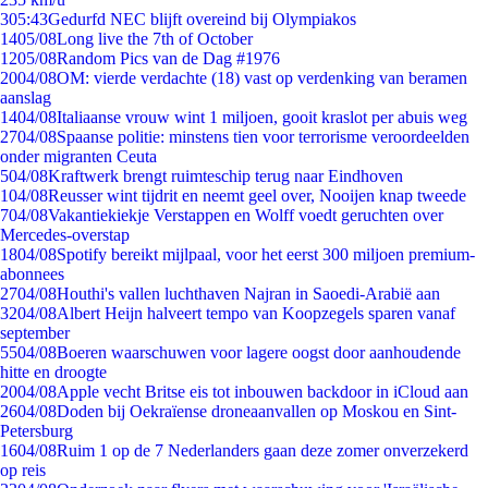
3
05:43
Gedurfd NEC blijft overeind bij Olympiakos
14
05/08
Long live the 7th of October
12
05/08
Random Pics van de Dag #1976
20
04/08
OM: vierde verdachte (18) vast op verdenking van beramen
aanslag
14
04/08
Italiaanse vrouw wint 1 miljoen, gooit kraslot per abuis weg
27
04/08
Spaanse politie: minstens tien voor terrorisme veroordeelden
onder migranten Ceuta
5
04/08
Kraftwerk brengt ruimteschip terug naar Eindhoven
1
04/08
Reusser wint tijdrit en neemt geel over, Nooijen knap tweede
7
04/08
Vakantiekiekje Verstappen en Wolff voedt geruchten over
Mercedes-overstap
18
04/08
Spotify bereikt mijlpaal, voor het eerst 300 miljoen premium-
abonnees
27
04/08
Houthi's vallen luchthaven Najran in Saoedi-Arabië aan
32
04/08
Albert Heijn halveert tempo van Koopzegels sparen vanaf
september
55
04/08
Boeren waarschuwen voor lagere oogst door aanhoudende
hitte en droogte
20
04/08
Apple vecht Britse eis tot inbouwen backdoor in iCloud aan
26
04/08
Doden bij Oekraïense droneaanvallen op Moskou en Sint-
Petersburg
16
04/08
Ruim 1 op de 7 Nederlanders gaan deze zomer onverzekerd
op reis