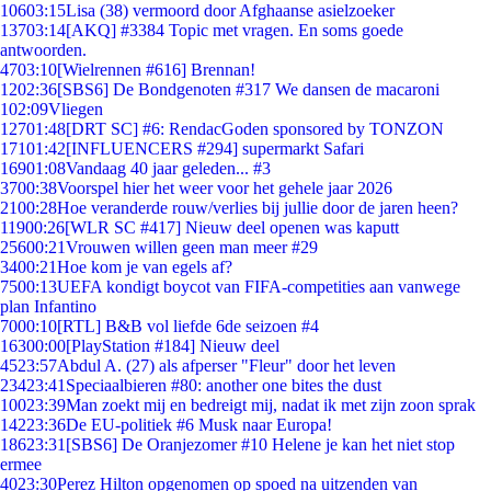
106
03:15
Lisa (38) vermoord door Afghaanse asielzoeker
137
03:14
[AKQ] #3384 Topic met vragen. En soms goede
antwoorden.
47
03:10
[Wielrennen #616] Brennan!
12
02:36
[SBS6] De Bondgenoten #317 We dansen de macaroni
1
02:09
Vliegen
127
01:48
[DRT SC] #6: RendacGoden sponsored by TONZON
171
01:42
[INFLUENCERS #294] supermarkt Safari
169
01:08
Vandaag 40 jaar geleden... #3
37
00:38
Voorspel hier het weer voor het gehele jaar 2026
21
00:28
Hoe veranderde rouw/verlies bij jullie door de jaren heen?
119
00:26
[WLR SC #417] Nieuw deel openen was kaputt
256
00:21
Vrouwen willen geen man meer #29
34
00:21
Hoe kom je van egels af?
75
00:13
UEFA kondigt boycot van FIFA-competities aan vanwege
plan Infantino
70
00:10
[RTL] B&B vol liefde 6de seizoen #4
163
00:00
[PlayStation #184] Nieuw deel
45
23:57
Abdul A. (27) als afperser "Fleur" door het leven
234
23:41
Speciaalbieren #80: another one bites the dust
100
23:39
Man zoekt mij en bedreigt mij, nadat ik met zijn zoon sprak
142
23:36
De EU-politiek #6 Musk naar Europa!
186
23:31
[SBS6] De Oranjezomer #10 Helene je kan het niet stop
ermee
40
23:30
Perez Hilton opgenomen op spoed na uitzenden van