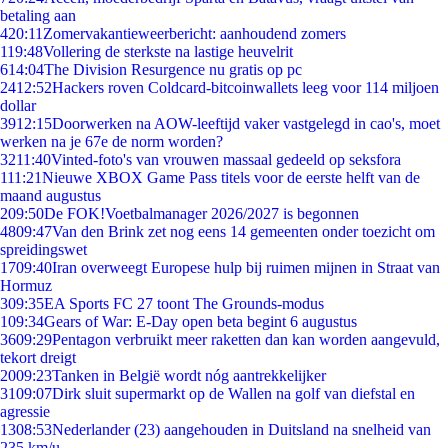
betaling aan
4
20:11
Zomervakantieweerbericht: aanhoudend zomers
1
19:48
Vollering de sterkste na lastige heuvelrit
6
14:04
The Division Resurgence nu gratis op pc
24
12:52
Hackers roven Coldcard-bitcoinwallets leeg voor 114 miljoen
dollar
39
12:15
Doorwerken na AOW-leeftijd vaker vastgelegd in cao's, moet
werken na je 67e de norm worden?
32
11:40
Vinted-foto's van vrouwen massaal gedeeld op seksfora
1
11:21
Nieuwe XBOX Game Pass titels voor de eerste helft van de
maand augustus
2
09:50
De FOK!Voetbalmanager 2026/2027 is begonnen
48
09:47
Van den Brink zet nog eens 14 gemeenten onder toezicht om
spreidingswet
17
09:40
Iran overweegt Europese hulp bij ruimen mijnen in Straat van
Hormuz
3
09:35
EA Sports FC 27 toont The Grounds-modus
1
09:34
Gears of War: E-Day open beta begint 6 augustus
36
09:29
Pentagon verbruikt meer raketten dan kan worden aangevuld,
tekort dreigt
20
09:23
Tanken in België wordt nóg aantrekkelijker
31
09:07
Dirk sluit supermarkt op de Wallen na golf van diefstal en
agressie
13
08:53
Nederlander (23) aangehouden in Duitsland na snelheid van
235 km/u