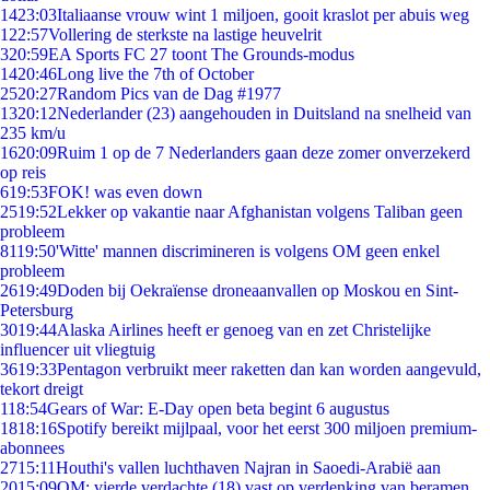
14
23:03
Italiaanse vrouw wint 1 miljoen, gooit kraslot per abuis weg
1
22:57
Vollering de sterkste na lastige heuvelrit
3
20:59
EA Sports FC 27 toont The Grounds-modus
14
20:46
Long live the 7th of October
25
20:27
Random Pics van de Dag #1977
13
20:12
Nederlander (23) aangehouden in Duitsland na snelheid van
235 km/u
16
20:09
Ruim 1 op de 7 Nederlanders gaan deze zomer onverzekerd
op reis
6
19:53
FOK! was even down
25
19:52
Lekker op vakantie naar Afghanistan volgens Taliban geen
probleem
81
19:50
'Witte' mannen discrimineren is volgens OM geen enkel
probleem
26
19:49
Doden bij Oekraïense droneaanvallen op Moskou en Sint-
Petersburg
30
19:44
Alaska Airlines heeft er genoeg van en zet Christelijke
influencer uit vliegtuig
36
19:33
Pentagon verbruikt meer raketten dan kan worden aangevuld,
tekort dreigt
1
18:54
Gears of War: E-Day open beta begint 6 augustus
18
18:16
Spotify bereikt mijlpaal, voor het eerst 300 miljoen premium-
abonnees
27
15:11
Houthi's vallen luchthaven Najran in Saoedi-Arabië aan
20
15:09
OM: vierde verdachte (18) vast op verdenking van beramen