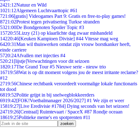
24
21:12
Natuur en Wild
10
21:12
Algemeen Luchtvaarttopic #61
7
21:06
[gratis] Videogames Part 9: Gratis en free-to-play games!
87
21:02
Protest tegen privatisering Turkse stranden
53
21:00
De Bondgenoten Spoiler Topic #3
157
20:55
Lizzy (21) op klaarlichte dag zwaar mishandeld
142
20:46
[Keuken Kampioen Divisie] #44 Vitesse mag weg
64
20:31
Man wil thuiswerken omdat zijn vrouw borstkanker heeft,
einde carriere
57
20:24
Afvallen met injecties #4
5
20:21
[lijstje]Verwachtingen voor dit seizoen
18
20:17
The Grand Tour #5 Nieuwe serie - nieuw trio
167
19:58
Wat is op dit moment volgens jou de meest irritante reclame?
#12
27
19:56
Chinese rechtbank veroordeelt voormalige lokale functionaris
tot dood
68
19:52
Politie grijpt in bij snelwegblokkeerders
69
19:42
[FOK!Voetbalmanager 2026/2027] #1 We zijn er weer
158
19:27
[Live Eredivisie #1784] Dying seconds van het seizoen!
247
19:26
[Centraal] Ruimtevaart / SpaceX #87 Rondje oceaan
186
19:25
Politieke meme's en spotprenten #11