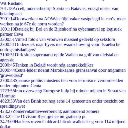
Wit-Rusland
7
01:18
Accell, moederbedrijf Sparta en Batavus, vraagt uitstel van
betaling aan
39
01:14
Doorwerken na AOW-leeftijd vaker vastgelegd in cao's, moet
werken na je 67e de norm worden?
10
01:10
Datalek bij Bol en de Bijenkorf na cyberaanval op logistiek
partner Ceva
32
00:51
Vinted-foto's van vrouwen massaal gedeeld op seksfora
23
00:51
Onderzoek naar flyers met waarschuwing voor 'Israëlische
oorlogsmisdadigers'
31
00:51
Dirk sluit supermarkt op de Wallen na golf van diefstal en
agressie
20
00:45
Tanken in België wordt nóg aantrekkelijker
30
00:44
Ceuta-leider noemt Marokkaanse grensaanval door migranten
'gruweldaad'
27
00:43
Spaanse politie: minstens tien voor terrorisme veroordeelden
onder migranten Ceuta
17
23:55
Iran overweegt Europese hulp bij ruimen mijnen in Straat van
Hormuz
48
23:33
Van den Brink zet nog eens 14 gemeenten onder toezicht om
spreidingswet
4
23:27
Zomervakantieweerbericht: aanhoudend zomers
6
23:25
The Division Resurgence nu gratis op pc
24
23:09
Hackers roven Coldcard-bitcoinwallets leeg voor 114 miljoen
dollar