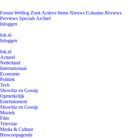
Forum
Weblog
Zoek
Actieve Items
Nieuws
Columns
Reviews
Previews
Specials
Archief
Inloggen
fok.nl
Inloggen
fok.nl
Actueel
Nederland
Internationaal
Economie
Politiek
Tech
Showbiz en Gossip
Opmerkelijk
Entertainment
Showbiz en Gossip
Muziek
Film
Televisie
Media & Cultuur
Bioscoopagenda