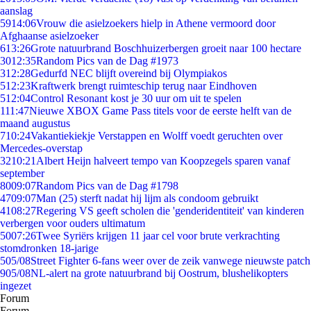
aanslag
59
14:06
Vrouw die asielzoekers hielp in Athene vermoord door
Afghaanse asielzoeker
6
13:26
Grote natuurbrand Boschhuizerbergen groeit naar 100 hectare
30
12:35
Random Pics van de Dag #1973
3
12:28
Gedurfd NEC blijft overeind bij Olympiakos
5
12:23
Kraftwerk brengt ruimteschip terug naar Eindhoven
5
12:04
Control Resonant kost je 30 uur om uit te spelen
1
11:47
Nieuwe XBOX Game Pass titels voor de eerste helft van de
maand augustus
7
10:24
Vakantiekiekje Verstappen en Wolff voedt geruchten over
Mercedes-overstap
32
10:21
Albert Heijn halveert tempo van Koopzegels sparen vanaf
september
80
09:07
Random Pics van de Dag #1798
47
09:07
Man (25) sterft nadat hij lijm als condoom gebruikt
41
08:27
Regering VS geeft scholen die 'genderidentiteit' van kinderen
verbergen voor ouders ultimatum
50
07:26
Twee Syriërs krijgen 11 jaar cel voor brute verkrachting
stomdronken 18-jarige
5
05/08
Street Fighter 6-fans weer over de zeik vanwege nieuwste patch
9
05/08
NL-alert na grote natuurbrand bij Oostrum, blushelikopters
ingezet
Forum
Forum