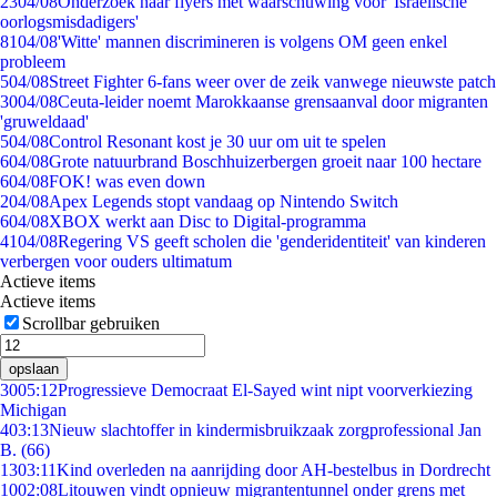
23
04/08
Onderzoek naar flyers met waarschuwing voor 'Israëlische
oorlogsmisdadigers'
81
04/08
'Witte' mannen discrimineren is volgens OM geen enkel
probleem
5
04/08
Street Fighter 6-fans weer over de zeik vanwege nieuwste patch
30
04/08
Ceuta-leider noemt Marokkaanse grensaanval door migranten
'gruweldaad'
5
04/08
Control Resonant kost je 30 uur om uit te spelen
6
04/08
Grote natuurbrand Boschhuizerbergen groeit naar 100 hectare
6
04/08
FOK! was even down
2
04/08
Apex Legends stopt vandaag op Nintendo Switch
6
04/08
XBOX werkt aan Disc to Digital-programma
41
04/08
Regering VS geeft scholen die 'genderidentiteit' van kinderen
verbergen voor ouders ultimatum
Actieve items
Actieve items
Scrollbar gebruiken
opslaan
30
05:12
Progressieve Democraat El-Sayed wint nipt voorverkiezing
Michigan
4
03:13
Nieuw slachtoffer in kindermisbruikzaak zorgprofessional Jan
B. (66)
13
03:11
Kind overleden na aanrijding door AH-bestelbus in Dordrecht
10
02:08
Litouwen vindt opnieuw migrantentunnel onder grens met