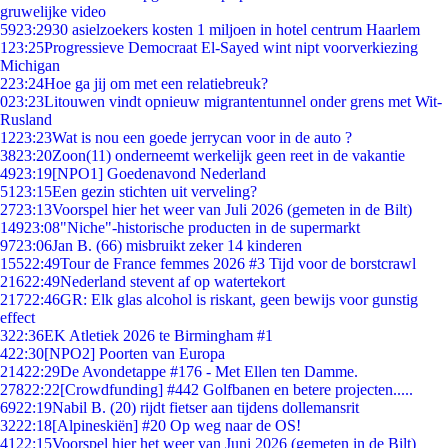
gruwelijke video
59
23:29
30 asielzoekers kosten 1 miljoen in hotel centrum Haarlem
1
23:25
Progressieve Democraat El-Sayed wint nipt voorverkiezing
Michigan
2
23:24
Hoe ga jij om met een relatiebreuk?
0
23:23
Litouwen vindt opnieuw migrantentunnel onder grens met Wit-
Rusland
12
23:23
Wat is nou een goede jerrycan voor in de auto ?
38
23:20
Zoon(11) onderneemt werkelijk geen reet in de vakantie
49
23:19
[NPO1] Goedenavond Nederland
51
23:15
Een gezin stichten uit verveling?
27
23:13
Voorspel hier het weer van Juli 2026 (gemeten in de Bilt)
149
23:08
"Niche"-historische producten in de supermarkt
97
23:06
Jan B. (66) misbruikt zeker 14 kinderen
155
22:49
Tour de France femmes 2026 #3 Tijd voor de borstcrawl
216
22:49
Nederland stevent af op watertekort
217
22:46
GR: Elk glas alcohol is riskant, geen bewijs voor gunstig
effect
3
22:36
EK Atletiek 2026 te Birmingham #1
4
22:30
[NPO2] Poorten van Europa
214
22:29
De Avondetappe #176 - Met Ellen ten Damme.
278
22:22
[Crowdfunding] #442 Golfbanen en betere projecten.....
69
22:19
Nabil B. (20) rijdt fietser aan tijdens dollemansrit
32
22:18
[Alpineskiën] #20 Op weg naar de OS!
41
22:15
Voorspel hier het weer van Juni 2026 (gemeten in de Bilt)