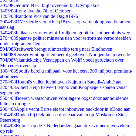
3
05/08
Gedurfd NEC blijft overeind bij Olympiakos
14
05/08
Long live the 7th of October
12
05/08
Random Pics van de Dag #1976
20
04/08
OM: vierde verdachte (18) vast op verdenking van beramen
aanslag
14
04/08
Italiaanse vrouw wint 1 miljoen, gooit kraslot per abuis weg
27
04/08
Spaanse politie: minstens tien voor terrorisme veroordeelden
onder migranten Ceuta
5
04/08
Kraftwerk brengt ruimteschip terug naar Eindhoven
1
04/08
Reusser wint tijdrit en neemt geel over, Nooijen knap tweede
7
04/08
Vakantiekiekje Verstappen en Wolff voedt geruchten over
Mercedes-overstap
18
04/08
Spotify bereikt mijlpaal, voor het eerst 300 miljoen premium-
abonnees
27
04/08
Houthi's vallen luchthaven Najran in Saoedi-Arabië aan
32
04/08
Albert Heijn halveert tempo van Koopzegels sparen vanaf
september
55
04/08
Boeren waarschuwen voor lagere oogst door aanhoudende
hitte en droogte
20
04/08
Apple vecht Britse eis tot inbouwen backdoor in iCloud aan
26
04/08
Doden bij Oekraïense droneaanvallen op Moskou en Sint-
Petersburg
16
04/08
Ruim 1 op de 7 Nederlanders gaan deze zomer onverzekerd
op reis