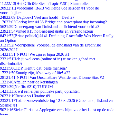
112
22:13
[Het Officiële Steam Topic #201] Steamrolled
209
22:11
[Videoland] B&B vol liefde 6de seizoen #1 voor de
vooruitkijkers
248
22:09
[Dagboek] Veel aan hoofd - Deel 27
170
22:03
Oorlog Iran #136 Bridge and powerplant day incoming?
56
21:59
De neergang van Duitsland als lichtend voorbeeld #3
239
21:54
Vinted #15 nog-net-niet gratis en verzendgezeur
84
21:53
[Britse politiek] #141 Declining Gracefully Was Never Really
an Option
31
21:52
[Voorspellen] Voorspel de eindstand van de Eredivisie
2026/2027
143
21:51
[NPO1] We zijn er bijna 2026 #1
23
21:51
Heb jij wel eens (online of irl) te maken gehad met
discriminatie?
92
21:50
CIDP. Kent u dat, beste mensen?
172
21:50
Zuunig zijn, it's a way of life! #22
281
21:41
[NPO1] Van Onschatbare Waarde met Dionne Stax #2
13
21:40
Aftellen naar de kerstdagen
39
21:39
[Netflix #210] TUDUM
14
21:33
Ik wil een eigen politieke partij oprichten
202
21:19
Russia vs Ukraine #91
235
21:17
Totale zonsverduistering 12-08-2026 (Groenland, IJsland en
Spanje) #1
50
21:16
Zieke Christina Applegate verschijnt voor het laatst op de rode
loper