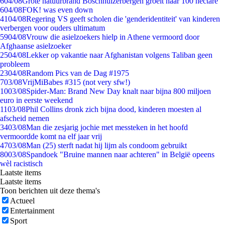
6
04/08
Grote natuurbrand Boschhuizerbergen groeit naar 100 hectare
6
04/08
FOK! was even down
41
04/08
Regering VS geeft scholen die 'genderidentiteit' van kinderen
verbergen voor ouders ultimatum
59
04/08
Vrouw die asielzoekers hielp in Athene vermoord door
Afghaanse asielzoeker
25
04/08
Lekker op vakantie naar Afghanistan volgens Taliban geen
probleem
23
04/08
Random Pics van de Dag #1975
7
03/08
VrijMiBabes #315 (not very sfw!)
10
03/08
Spider-Man: Brand New Day knalt naar bijna 800 miljoen
euro in eerste weekend
11
03/08
Phil Collins dronk zich bijna dood, kinderen moesten al
afscheid nemen
34
03/08
Man die zesjarig jochie met messteken in het hoofd
vermoordde komt na elf jaar vrij
47
03/08
Man (25) sterft nadat hij lijm als condoom gebruikt
80
03/08
Spandoek "Bruine mannen naar achteren" in België opeens
wèl racistisch
Laatste items
Laatste items
Toon berichten uit deze thema's
Actueel
Entertainment
Sport