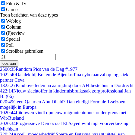
Film & Tv
Games
Toon berichten van deze types
Weblog
Column
(P)review
Special
Poll
Scrollbar gebruiken
opslaan
25
00:35
Random Pics van de Dag #1977
10
22:40
Datalek bij Bol en de Bijenkorf na cyberaanval op logistiek
partner Ceva
13
22:27
Kind overleden na aanrijding door AH-bestelbus in Dordrecht
4
22:14
Nieuw slachtoffer in kindermisbruikzaak zorgprofessional Jan
B. (66)
0
20:49
Geen Qatar en Abu Dhabi? Dan eindigt Formule 1-seizoen
mogelijk in Europa
10
20:44
Litouwen vindt opnieuw migrantentunnel onder grens met
Wit-Rusland
30
20:34
Progressieve Democraat El-Sayed wint nipt voorverkiezing
Michigan
7
20:24
Accell, moederbedrijf Sparta en Batavus, vraagt uitstel van