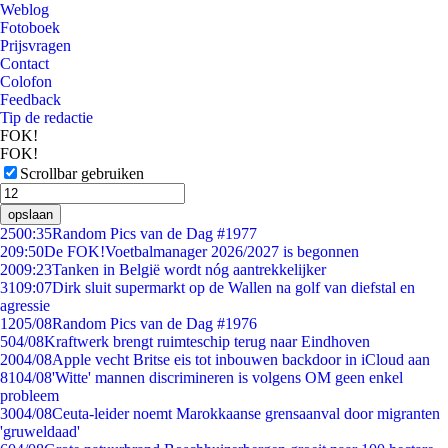
Weblog
Fotoboek
Prijsvragen
Contact
Colofon
Feedback
Tip de redactie
FOK!
FOK!
Scrollbar gebruiken
opslaan
25
00:35
Random Pics van de Dag #1977
2
09:50
De FOK!Voetbalmanager 2026/2027 is begonnen
20
09:23
Tanken in België wordt nóg aantrekkelijker
31
09:07
Dirk sluit supermarkt op de Wallen na golf van diefstal en
agressie
12
05/08
Random Pics van de Dag #1976
5
04/08
Kraftwerk brengt ruimteschip terug naar Eindhoven
20
04/08
Apple vecht Britse eis tot inbouwen backdoor in iCloud aan
81
04/08
'Witte' mannen discrimineren is volgens OM geen enkel
probleem
30
04/08
Ceuta-leider noemt Marokkaanse grensaanval door migranten
'gruweldaad'