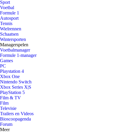
Sport
Voetbal
Formule 1
Autosport
Tennis
Wielrennen
Schaatsen
Wintersporten
Managerspelen
Voetbalmanager
Formule 1-manager
Games
PC
Playstation 4
Xbox One
Nintendo Switch
Xbox Series X|S
PlayStation 5
Film & TV
Film
Televisie
Trailers en Videos
Bioscoopagenda
Forum
Meer