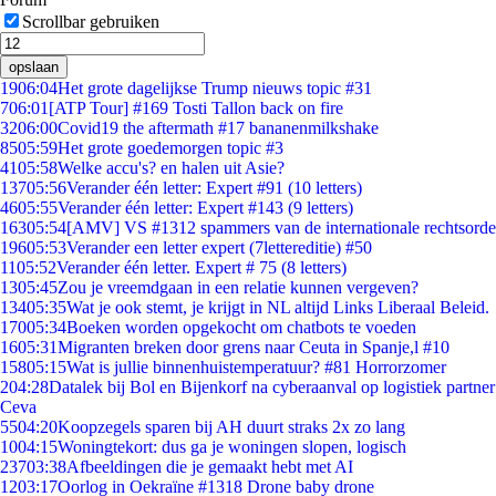
Scrollbar gebruiken
opslaan
19
06:04
Het grote dagelijkse Trump nieuws topic #31
7
06:01
[ATP Tour] #169 Tosti Tallon back on fire
32
06:00
Covid19 the aftermath #17 bananenmilkshake
85
05:59
Het grote goedemorgen topic #3
41
05:58
Welke accu's? en halen uit Asie?
137
05:56
Verander één letter: Expert #91 (10 letters)
46
05:55
Verander één letter: Expert #143 (9 letters)
163
05:54
[AMV] VS #1312 spammers van de internationale rechtsorde
196
05:53
Verander een letter expert (7lettereditie) #50
11
05:52
Verander één letter. Expert # 75 (8 letters)
13
05:45
Zou je vreemdgaan in een relatie kunnen vergeven?
134
05:35
Wat je ook stemt, je krijgt in NL altijd Links Liberaal Beleid.
170
05:34
Boeken worden opgekocht om chatbots te voeden
16
05:31
Migranten breken door grens naar Ceuta in Spanje,l #10
158
05:15
Wat is jullie binnenhuistemperatuur? #81 Horrorzomer
2
04:28
Datalek bij Bol en Bijenkorf na cyberaanval op logistiek partner
Ceva
55
04:20
Koopzegels sparen bij AH duurt straks 2x zo lang
10
04:15
Woningtekort: dus ga je woningen slopen, logisch
237
03:38
Afbeeldingen die je gemaakt hebt met AI
12
03:17
Oorlog in Oekraïne #1318 Drone baby drone