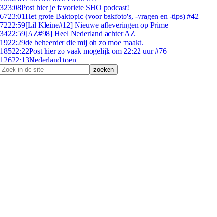
3
23:08
Post hier je favoriete SHO podcast!
67
23:01
Het grote Baktopic (voor bakfoto's, -vragen en -tips) #42
72
22:59
[Lil Kleine#12] Nieuwe afleveringen op Prime
34
22:59
[AZ#98] Heel Nederland achter AZ
19
22:29
de beheerder die mij oh zo moe maakt.
185
22:22
Post hier zo vaak mogelijk om 22:22 uur #76
126
22:13
Nederland toen