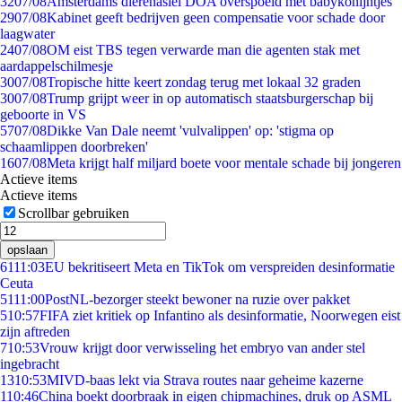
32
07/08
Amsterdams dierenasiel DOA overspoeld met babykonijntjes
29
07/08
Kabinet geeft bedrijven geen compensatie voor schade door
laagwater
24
07/08
OM eist TBS tegen verwarde man die agenten stak met
aardappelschilmesje
30
07/08
Tropische hitte keert zondag terug met lokaal 32 graden
30
07/08
Trump grijpt weer in op automatisch staatsburgerschap bij
geboorte in VS
57
07/08
Dikke Van Dale neemt 'vulvalippen' op: 'stigma op
schaamlippen doorbreken'
16
07/08
Meta krijgt half miljard boete voor mentale schade bij jongeren
Actieve items
Actieve items
Scrollbar gebruiken
opslaan
61
11:03
EU bekritiseert Meta en TikTok om verspreiden desinformatie
Ceuta
51
11:00
PostNL-bezorger steekt bewoner na ruzie over pakket
5
10:57
FIFA ziet kritiek op Infantino als desinformatie, Noorwegen eist
zijn aftreden
7
10:53
Vrouw krijgt door verwisseling het embryo van ander stel
ingebracht
13
10:53
MIVD-baas lekt via Strava routes naar geheime kazerne
1
10:46
China boekt doorbraak in eigen chipmachines, druk op ASML