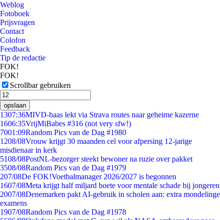
Weblog
Fotoboek
Prijsvragen
Contact
Colofon
Feedback
Tip de redactie
FOK!
FOK!
Scrollbar gebruiken
opslaan
13
07:36
MIVD-baas lekt via Strava routes naar geheime kazerne
16
06:35
VrijMiBabes #316 (not very sfw!)
70
01:09
Random Pics van de Dag #1980
12
08/08
Vrouw krijgt 30 maanden cel voor afpersing 12-jarige
misdienaar in kerk
51
08/08
PostNL-bezorger steekt bewoner na ruzie over pakket
35
08/08
Random Pics van de Dag #1979
2
07/08
De FOK!Voetbalmanager 2026/2027 is begonnen
16
07/08
Meta krijgt half miljard boete voor mentale schade bij jongeren
20
07/08
Denemarken pakt AI-gebruik in scholen aan: extra mondelinge
examens
19
07/08
Random Pics van de Dag #1978