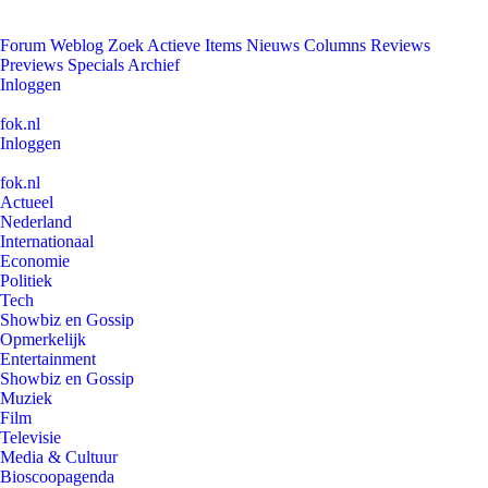
Forum
Weblog
Zoek
Actieve Items
Nieuws
Columns
Reviews
Previews
Specials
Archief
Inloggen
fok.nl
Inloggen
fok.nl
Actueel
Nederland
Internationaal
Economie
Politiek
Tech
Showbiz en Gossip
Opmerkelijk
Entertainment
Showbiz en Gossip
Muziek
Film
Televisie
Media & Cultuur
Bioscoopagenda