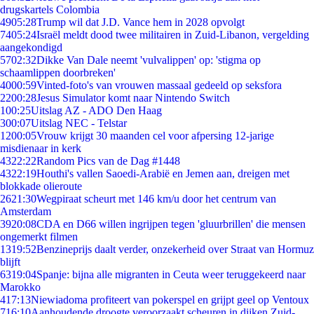
drugskartels Colombia
49
05:28
Trump wil dat J.D. Vance hem in 2028 opvolgt
74
05:24
Israël meldt dood twee militairen in Zuid-Libanon, vergelding
aangekondigd
57
02:32
Dikke Van Dale neemt 'vulvalippen' op: 'stigma op
schaamlippen doorbreken'
40
00:59
Vinted-foto's van vrouwen massaal gedeeld op seksfora
22
00:28
Jesus Simulator komt naar Nintendo Switch
1
00:25
Uitslag AZ - ADO Den Haag
3
00:07
Uitslag NEC - Telstar
12
00:05
Vrouw krijgt 30 maanden cel voor afpersing 12-jarige
misdienaar in kerk
43
22:22
Random Pics van de Dag #1448
43
22:19
Houthi's vallen Saoedi-Arabië en Jemen aan, dreigen met
blokkade olieroute
26
21:30
Wegpiraat scheurt met 146 km/u door het centrum van
Amsterdam
39
20:08
CDA en D66 willen ingrijpen tegen 'gluurbrillen' die mensen
ongemerkt filmen
13
19:52
Benzineprijs daalt verder, onzekerheid over Straat van Hormuz
blijft
63
19:04
Spanje: bijna alle migranten in Ceuta weer teruggekeerd naar
Marokko
4
17:13
Niewiadoma profiteert van pokerspel en grijpt geel op Ventoux
7
16:10
Aanhoudende droogte veroorzaakt scheuren in dijken Zuid-