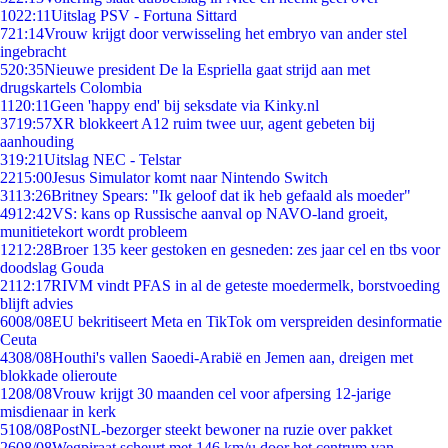
10
22:11
Uitslag PSV - Fortuna Sittard
7
21:14
Vrouw krijgt door verwisseling het embryo van ander stel
ingebracht
5
20:35
Nieuwe president De la Espriella gaat strijd aan met
drugskartels Colombia
11
20:11
Geen 'happy end' bij seksdate via Kinky.nl
37
19:57
XR blokkeert A12 ruim twee uur, agent gebeten bij
aanhouding
3
19:21
Uitslag NEC - Telstar
22
15:00
Jesus Simulator komt naar Nintendo Switch
31
13:26
Britney Spears: "Ik geloof dat ik heb gefaald als moeder"
49
12:42
VS: kans op Russische aanval op NAVO-land groeit,
munitietekort wordt probleem
12
12:28
Broer 135 keer gestoken en gesneden: zes jaar cel en tbs voor
doodslag Gouda
21
12:17
RIVM vindt PFAS in al de geteste moedermelk, borstvoeding
blijft advies
60
08/08
EU bekritiseert Meta en TikTok om verspreiden desinformatie
Ceuta
43
08/08
Houthi's vallen Saoedi-Arabië en Jemen aan, dreigen met
blokkade olieroute
12
08/08
Vrouw krijgt 30 maanden cel voor afpersing 12-jarige
misdienaar in kerk
51
08/08
PostNL-bezorger steekt bewoner na ruzie over pakket
26
08/08
Wegpiraat scheurt met 146 km/u door het centrum van