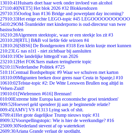
130
10:41
Huisarts doet haar werk onder invloed van alcohol
271
10:40
[NET5] Het blok 2026 #32 Blokkendozen
297
10:35
Oorlog Iran #136 Bridge and powerplant day incoming?
279
10:33
Het enige echte LEGO-topic #45 LEGOOOOOOOOOOO
54
10:29
OM-Teamleider met kinderporno is oud-directeur van twee
basisscholen
162
10:28
Algemeen steektopic, waar er een steekje los zit #3
203
10:28
[RTL] B&B vol liefde 6de seizoen #4
128
10:26
[SBS6] De Bondgenoten #318 Een klein kusje moet kunnen
2
10:23
LG nas n1t1 - niet zichtbaar bij aansluiten
104
10:19
De landelijke hittegolf van 2026
232
10:12
Het FOK!kers maken teringherrie topic
92
10:11
Nederlandse Politiek #725
5
10:11
Centraal Bordspeltopic #9 Waar we schuiven met karton
183
10:09
Migranten breken door grens naar Ceuta in Spanje,l #10
106
10:02
Telstar-topic #2: De Witte Leeuwen Brullen nog altijd in
Velsen-Zuid!
190
10:01
[Wielrennen #616] Brennan!
0
10:00
Extreme hitte Europa kan economische groei tenietdoen'
9
09:52
Hoeveel geld spendeer jij aan je beginnende relatie?
0
09:45
[AMV] VS #1313 Lying sack of shit.
67
09:41
Het grote dagelijkse Trump nieuws topic #31
89
09:32
Voorspellingstopic: Wie is hier de weerkundige? #16
250
09:30
Nederland stevent af op watertekort
26
09:30
Ariana Grande verlaat de spotlight.