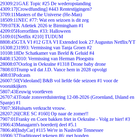
293
09:21
GAE Topic #25 De wederopstanding
43
09:17
[Crowdfunding] #443 Rentestijgingen?
37
09:11
Masters of the Universe (He-Man)
185
09:11
NEC #77: Wat een seizoen is dit zeg
7
09:07
EK Atletiek 2026 te Birmingham #1
42
09:05
Horrorfilms #33: Halloween
51
09:01
[Netflix #210] TUDUM
88
08:45
GTA VI #12 GTA VI Extended look 27 Augustus Netflix/YT
163
08:23
1993: Vermissing van Tanja Groen #2
101
08:18
De Schatkamer van Beeld & Geluid #4
84
08:15
2010: Vermissing van Herman Ploegstra
280
08:07
Oorlog in Oekraïne #1318 Drone baby drone
78
08:03
Trump wil dat J.D. Vance hem in 2028 opvolgt
4
08:03
Podcasts
260
07:50
[Videoland] B&B vol liefde 6de seizoen #1 voor de
vooruitkijkers
58
07:43
Eeuwig voortleven
267
07:43
Totale zonsverduistering 12-08-2026 (Groenland, IJsland en
Spanje) #1
70
07:36
Huisarts verkracht vrouw.
282
07:26
[CRE SC #160] Op naar de zomer!!
79
07:01
Franky en Coen bakken friet in Oekraïne - Volg ze hier! #3
19
06:43
Managarm's boerderij deel #5.1
78
06:40
[IndyCar] #115 We're in Nashville Tennessee
169
06:37
Traditioneel tekenen #6; met honden