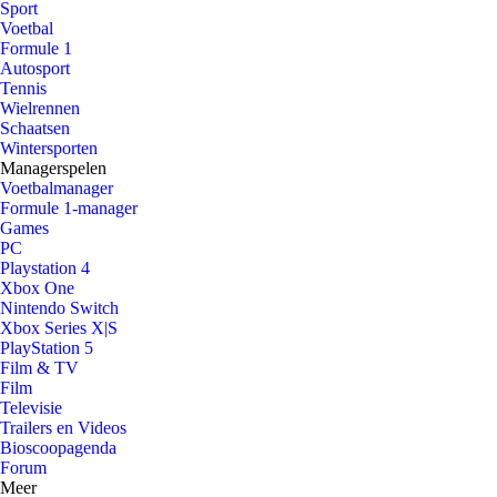
Sport
Voetbal
Formule 1
Autosport
Tennis
Wielrennen
Schaatsen
Wintersporten
Managerspelen
Voetbalmanager
Formule 1-manager
Games
PC
Playstation 4
Xbox One
Nintendo Switch
Xbox Series X|S
PlayStation 5
Film & TV
Film
Televisie
Trailers en Videos
Bioscoopagenda
Forum
Meer