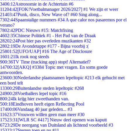
34
06:12
Astronomie in de Achtertuin #6
112
04:42
[FOK!Voetbalmanager 2026/2027] #1 We zijn er weer
214
03:47
Punk, disco, New Wave of? #60 Sing along...
73
02:44
Spaanstalige nummers #34 A que calor nos pasaremos por el
verano?
78
02:42
PDC Nieuws #15: Matchfixing
46
02:35
Chinese Politiek #1 - Het Pad van de Draak
282
02:24
Post hier pas overleden muzikanten #32
28
02:19
De Avondetappe #177 - Bijna voorbij :(
258
01:52
[UFO/UAP] #16 The Age of Disclosure
16
01:21
Ik rook nog steeds
9
00:36
TV Time (tracking app) stopt! Alternatief?
147
00:32
[AKQ] #3384 Topic met vragen. En soms goede
antwoorden.
236
00:30
Nederlandse plaatsnamen lepeltopic #213 elk gehucht met
een bord telt
133
00:29
Buitenlandse steden lepeltopic #268
249
00:28
Voetballers lepel topic #16
8
00:24
Ik krijg hier zweethanden van.
5
00:18
Eindhoven heeft eigen Reflecting Pool
174
00:06
Vandaag 40 jaar geleden... #3
116
23:37
Vrouwen willen geen man meer #30
175
23:31
[WLR SC #417] Nieuw deel openen was kaputt
67
23:29
De neergang van Duitsland als lichtend voorbeeld #3
153
23:17
Sterren toen en nu #11