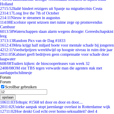
Holland
27
15:52
Italië hindert reizigers uit Spanje na migratiecrisis Ceuta
23
14:17
Long live the 7th of October
2
14:11
Nieuw te streamen in augustus
1
14:08
Excelsior opent seizoen met ruime zege op promovendus
Cambuur
60
13:58
Waterschappen slaan alarm wegens droogte: Gereedschapskist
leeg
37
13:13
Random Pics van de Dag #1833
16
12:43
Meta krijgt half miljard boete voor mentale schade bij jongeren
42
12:11
Voedselprijzen wereldwijd op hoogste niveau in ruim drie jaar
29
11:05
Kabinet geeft bedrijven geen compensatie voor schade door
laagwater
6
08/08
Trailers kijken: de bioscoopreleases van week 32
24
08/08
OM eist TBS tegen verwarde man die agenten stak met
aardappelschilmesje
Forum
Forum
Scrollbar gebruiken
opslaan
106
11:03
Teltopic #1568 tel door en door en door....
20
11:02
Unieke aanpak stopt jarenlange overlast in Rotterdamse wijk
127
11:02
Hoe denkt God echt over homo-seksualiteit? deel 4