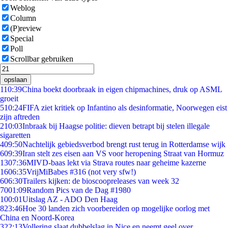
Weblog
Column
(P)review
Special
Poll
Scrollbar gebruiken
opslaan
1
10:39
China boekt doorbraak in eigen chipmachines, druk op ASML
groeit
5
10:24
FIFA ziet kritiek op Infantino als desinformatie, Noorwegen eist
zijn aftreden
2
10:03
Inbraak bij Haagse politie: dieven betrapt bij stelen illegale
sigaretten
4
09:50
Nachtelijk gebiedsverbod brengt rust terug in Rotterdamse wijk
6
09:39
Iran stelt zes eisen aan VS voor heropening Straat van Hormuz
13
07:36
MIVD-baas lekt via Strava routes naar geheime kazerne
16
06:35
VrijMiBabes #316 (not very sfw!)
6
06:30
Trailers kijken: de bioscoopreleases van week 32
70
01:09
Random Pics van de Dag #1980
1
00:01
Uitslag AZ - ADO Den Haag
8
23:46
Hoe 30 landen zich voorbereiden op mogelijke oorlog met
China en Noord-Korea
3
22:13
Vollering slaat dubbelslag in Nice en neemt geel over