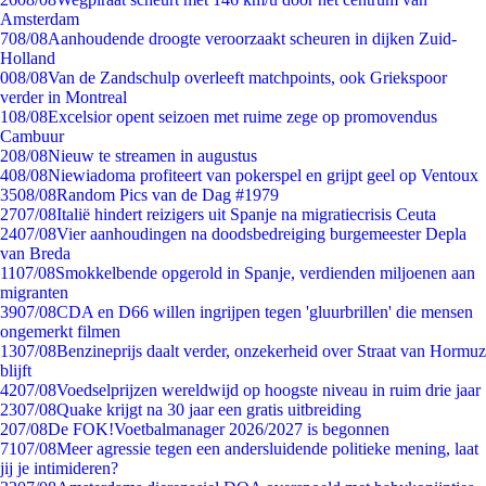
Amsterdam
7
08/08
Aanhoudende droogte veroorzaakt scheuren in dijken Zuid-
Holland
0
08/08
Van de Zandschulp overleeft matchpoints, ook Griekspoor
verder in Montreal
1
08/08
Excelsior opent seizoen met ruime zege op promovendus
Cambuur
2
08/08
Nieuw te streamen in augustus
4
08/08
Niewiadoma profiteert van pokerspel en grijpt geel op Ventoux
35
08/08
Random Pics van de Dag #1979
27
07/08
Italië hindert reizigers uit Spanje na migratiecrisis Ceuta
24
07/08
Vier aanhoudingen na doodsbedreiging burgemeester Depla
van Breda
11
07/08
Smokkelbende opgerold in Spanje, verdienden miljoenen aan
migranten
39
07/08
CDA en D66 willen ingrijpen tegen 'gluurbrillen' die mensen
ongemerkt filmen
13
07/08
Benzineprijs daalt verder, onzekerheid over Straat van Hormuz
blijft
42
07/08
Voedselprijzen wereldwijd op hoogste niveau in ruim drie jaar
23
07/08
Quake krijgt na 30 jaar een gratis uitbreiding
2
07/08
De FOK!Voetbalmanager 2026/2027 is begonnen
71
07/08
Meer agressie tegen een andersluidende politieke mening, laat
jij je intimideren?