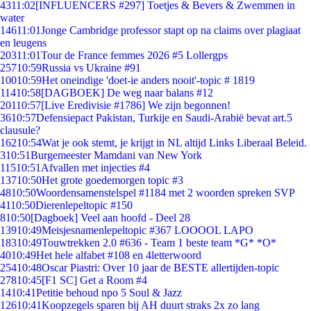
43
11:02
[INFLUENCERS #297] Toetjes & Bevers & Zwemmen in
water
146
11:01
Jonge Cambridge professor stapt op na claims over plagiaat
en leugens
203
11:01
Tour de France femmes 2026 #5 Lollergps
257
10:59
Russia vs Ukraine #91
100
10:59
Het oneindige 'doet-ie anders nooit'-topic # 1819
114
10:58
[DAGBOEK] De weg naar balans #12
201
10:57
[Live Eredivisie #1786] We zijn begonnen!
36
10:57
Defensiepact Pakistan, Turkije en Saudi-Arabië bevat art.5
clausule?
162
10:54
Wat je ook stemt, je krijgt in NL altijd Links Liberaal Beleid.
3
10:51
Burgemeester Mamdani van New York
115
10:51
Afvallen met injecties #4
137
10:50
Het grote goedemorgen topic #3
48
10:50
Woordensamenstelspel #1184 met 2 woorden spreken SVP
41
10:50
Dierenlepeltopic #150
8
10:50
[Dagboek] Veel aan hoofd - Deel 28
139
10:49
Meisjesnamenlepeltopic #367 LOOOOL LAPO
183
10:49
Touwtrekken 2.0 #636 - Team 1 beste team *G* *O*
40
10:49
Het hele alfabet #108 en 4letterwoord
254
10:48
Oscar Piastri: Over 10 jaar de BESTE allertijden-topic
278
10:45
[F1 SC] Get a Room #4
14
10:41
Petitie behoud npo 5 Soul & Jazz
126
10:41
Koopzegels sparen bij AH duurt straks 2x zo lang