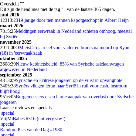
Overzicht ""
Dit zijn de headlines met de tag "" van de laatste 365 dagen.
juni 2026
123
13:23
19-jarige door tien mannen kapotgeschopt in Albert-Heijn
maart 2026
78
15:25
Meldingen eerwraak in Nederland schieten omhoog, meestal
bij Syriërs
november 2025
29
11:00
OM eist 25 jaar cel voor vader en broers na moord op Ryan
(18) in 'eerwraak'zaak
oktober 2025
36
08:39
Nieuw kabinetsbeleid: 85% van Syrische asielaanvragen
afgewezen in Nederland
september 2025
48
13:09
Syrische en Eritrese jongeren op de vuist in opvanghotel
34
05:38
Syriërs vliegen terug naar Syrië in ruil voor cash, instroom
blijft hoog
95
16:05
Burgemeesters eisen harde aanpak van overlast door Syrische
jongeren
Laatste reviews en specials
special
VrijMiBabes #316 (not very sfw!)
special
Random Pics van de Dag #1980
special