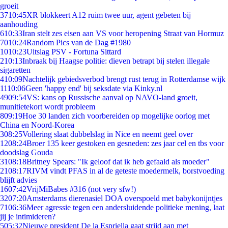
groeit
37
10:45
XR blokkeert A12 ruim twee uur, agent gebeten bij
aanhouding
6
10:33
Iran stelt zes eisen aan VS voor heropening Straat van Hormuz
70
10:24
Random Pics van de Dag #1980
10
10:23
Uitslag PSV - Fortuna Sittard
2
10:13
Inbraak bij Haagse politie: dieven betrapt bij stelen illegale
sigaretten
4
10:09
Nachtelijk gebiedsverbod brengt rust terug in Rotterdamse wijk
11
10:06
Geen 'happy end' bij seksdate via Kinky.nl
49
09:54
VS: kans op Russische aanval op NAVO-land groeit,
munitietekort wordt probleem
8
09:19
Hoe 30 landen zich voorbereiden op mogelijke oorlog met
China en Noord-Korea
3
08:25
Vollering slaat dubbelslag in Nice en neemt geel over
12
08:24
Broer 135 keer gestoken en gesneden: zes jaar cel en tbs voor
doodslag Gouda
31
08:18
Britney Spears: "Ik geloof dat ik heb gefaald als moeder"
21
08:17
RIVM vindt PFAS in al de geteste moedermelk, borstvoeding
blijft advies
16
07:42
VrijMiBabes #316 (not very sfw!)
32
07:20
Amsterdams dierenasiel DOA overspoeld met babykonijntjes
71
06:36
Meer agressie tegen een andersluidende politieke mening, laat
jij je intimideren?
5
05:32
Nieuwe president De la Espriella gaat strijd aan met