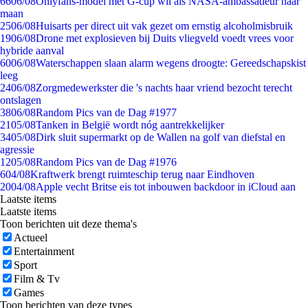
66
06/08
Onlyfans-model met G-cup wil als NASA-ambassadeur naar
maan
25
06/08
Huisarts per direct uit vak gezet om ernstig alcoholmisbruik
19
06/08
Drone met explosieven bij Duits vliegveld voedt vrees voor
hybride aanval
60
06/08
Waterschappen slaan alarm wegens droogte: Gereedschapskist
leeg
24
06/08
Zorgmedewerkster die 's nachts haar vriend bezocht terecht
ontslagen
38
06/08
Random Pics van de Dag #1977
21
05/08
Tanken in België wordt nóg aantrekkelijker
34
05/08
Dirk sluit supermarkt op de Wallen na golf van diefstal en
agressie
12
05/08
Random Pics van de Dag #1976
6
04/08
Kraftwerk brengt ruimteschip terug naar Eindhoven
20
04/08
Apple vecht Britse eis tot inbouwen backdoor in iCloud aan
Laatste items
Laatste items
Toon berichten uit deze thema's
Actueel
Entertainment
Sport
Film & Tv
Games
Toon berichten van deze types