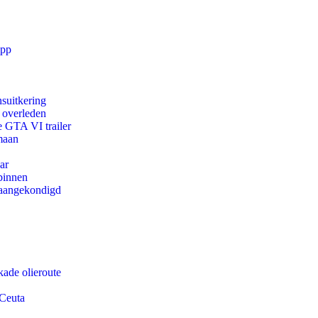
app
suitkering
d overleden
e GTA VI trailer
maan
ar
binnen
g aangekondigd
kade olieroute
 Ceuta