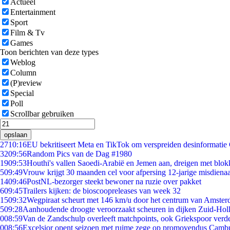
Actueel
Entertainment
Sport
Film & Tv
Games
Toon berichten van deze types
Weblog
Column
(P)review
Special
Poll
Scrollbar gebruiken
opslaan
27
10:16
EU bekritiseert Meta en TikTok om verspreiden desinformatie
32
09:56
Random Pics van de Dag #1980
19
09:53
Houthi's vallen Saoedi-Arabië en Jemen aan, dreigen met blok
5
09:49
Vrouw krijgt 30 maanden cel voor afpersing 12-jarige misdienaa
14
09:46
PostNL-bezorger steekt bewoner na ruzie over pakket
6
09:45
Trailers kijken: de bioscoopreleases van week 32
15
09:32
Wegpiraat scheurt met 146 km/u door het centrum van Amste
5
09:28
Aanhoudende droogte veroorzaakt scheuren in dijken Zuid-Hol
0
08:59
Van de Zandschulp overleeft matchpoints, ook Griekspoor verde
0
08:56
Excelsior opent seizoen met ruime zege op promovendus Camb