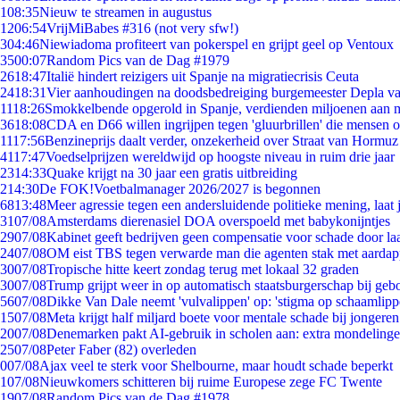
1
08:35
Nieuw te streamen in augustus
12
06:54
VrijMiBabes #316 (not very sfw!)
3
04:46
Niewiadoma profiteert van pokerspel en grijpt geel op Ventoux
35
00:07
Random Pics van de Dag #1979
26
18:47
Italië hindert reizigers uit Spanje na migratiecrisis Ceuta
24
18:31
Vier aanhoudingen na doodsbedreiging burgemeester Depla v
11
18:26
Smokkelbende opgerold in Spanje, verdienden miljoenen aan 
36
18:08
CDA en D66 willen ingrijpen tegen 'gluurbrillen' die mensen 
11
17:56
Benzineprijs daalt verder, onzekerheid over Straat van Hormuz b
41
17:47
Voedselprijzen wereldwijd op hoogste niveau in ruim drie jaar
23
14:33
Quake krijgt na 30 jaar een gratis uitbreiding
2
14:30
De FOK!Voetbalmanager 2026/2027 is begonnen
68
13:48
Meer agressie tegen een andersluidende politieke mening, laat j
31
07/08
Amsterdams dierenasiel DOA overspoeld met babykonijntjes
29
07/08
Kabinet geeft bedrijven geen compensatie voor schade door la
24
07/08
OM eist TBS tegen verwarde man die agenten stak met aardap
30
07/08
Tropische hitte keert zondag terug met lokaal 32 graden
30
07/08
Trump grijpt weer in op automatisch staatsburgerschap bij geb
56
07/08
Dikke Van Dale neemt 'vulvalippen' op: 'stigma op schaamlip
15
07/08
Meta krijgt half miljard boete voor mentale schade bij jongeren
20
07/08
Denemarken pakt AI-gebruik in scholen aan: extra mondeling
25
07/08
Peter Faber (82) overleden
0
07/08
Ajax veel te sterk voor Shelbourne, maar houdt schade beperkt
1
07/08
Nieuwkomers schitteren bij ruime Europese zege FC Twente
19
07/08
Random Pics van de Dag #1978