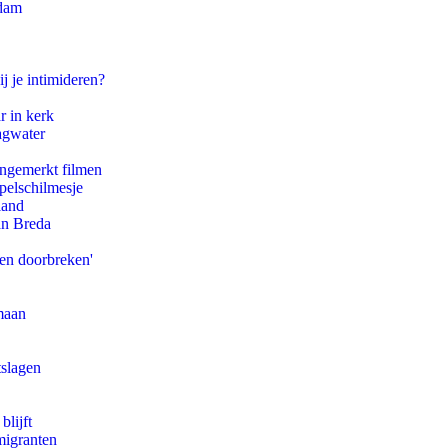
rdam
j je intimideren?
r in kerk
agwater
ongemerkt filmen
pelschilmesje
land
an Breda
pen doorbreken'
maan
tslagen
blijft
migranten