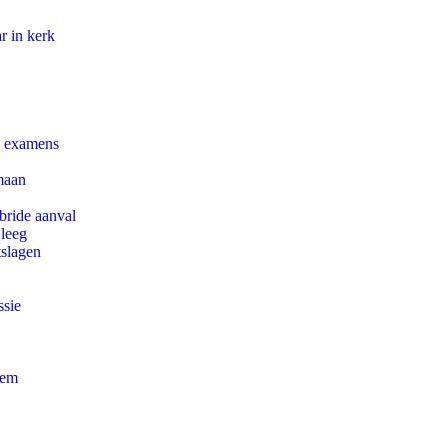
r in kerk
e examens
maan
bride aanval
 leeg
tslagen
ssie
eem