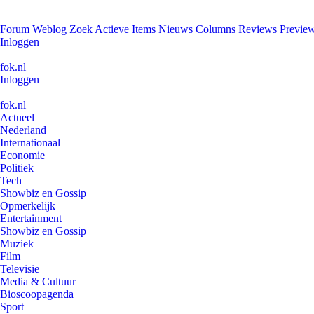
Forum
Weblog
Zoek
Actieve Items
Nieuws
Columns
Reviews
Previe
Inloggen
fok.nl
Inloggen
fok.nl
Actueel
Nederland
Internationaal
Economie
Politiek
Tech
Showbiz en Gossip
Opmerkelijk
Entertainment
Showbiz en Gossip
Muziek
Film
Televisie
Media & Cultuur
Bioscoopagenda
Sport