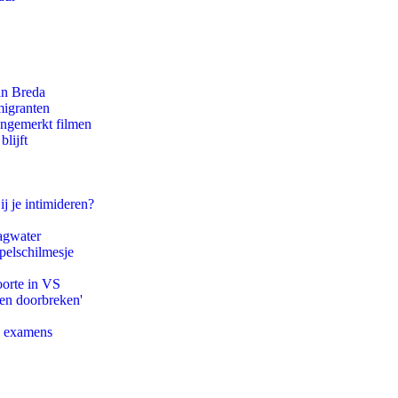
an Breda
migranten
ongemerkt filmen
lijft
ij je intimideren?
agwater
pelschilmesje
oorte in VS
pen doorbreken'
e examens