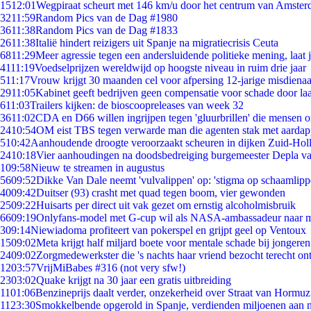
15
12:01
Wegpiraat scheurt met 146 km/u door het centrum van Amste
32
11:59
Random Pics van de Dag #1980
36
11:38
Random Pics van de Dag #1833
26
11:38
Italië hindert reizigers uit Spanje na migratiecrisis Ceuta
68
11:29
Meer agressie tegen een andersluidende politieke mening, laat ji
41
11:19
Voedselprijzen wereldwijd op hoogste niveau in ruim drie jaar
5
11:17
Vrouw krijgt 30 maanden cel voor afpersing 12-jarige misdienaa
29
11:05
Kabinet geeft bedrijven geen compensatie voor schade door la
6
11:03
Trailers kijken: de bioscoopreleases van week 32
36
11:02
CDA en D66 willen ingrijpen tegen 'gluurbrillen' die mensen 
24
10:54
OM eist TBS tegen verwarde man die agenten stak met aardap
5
10:42
Aanhoudende droogte veroorzaakt scheuren in dijken Zuid-Hol
24
10:18
Vier aanhoudingen na doodsbedreiging burgemeester Depla v
1
09:58
Nieuw te streamen in augustus
56
09:52
Dikke Van Dale neemt 'vulvalippen' op: 'stigma op schaamlip
40
09:42
Duitser (93) crasht met quad tegen boom, vier gewonden
25
09:22
Huisarts per direct uit vak gezet om ernstig alcoholmisbruik
66
09:19
Onlyfans-model met G-cup wil als NASA-ambassadeur naar 
3
09:14
Niewiadoma profiteert van pokerspel en grijpt geel op Ventoux
15
09:02
Meta krijgt half miljard boete voor mentale schade bij jongeren
24
09:02
Zorgmedewerkster die 's nachts haar vriend bezocht terecht on
12
03:57
VrijMiBabes #316 (not very sfw!)
23
03:02
Quake krijgt na 30 jaar een gratis uitbreiding
11
01:06
Benzineprijs daalt verder, onzekerheid over Straat van Hormuz 
11
23:30
Smokkelbende opgerold in Spanje, verdienden miljoenen aan 