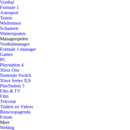
Voetbal
Formule 1
Autosport
Tennis
Wielrennen
Schaatsen
Wintersporten
Managerspelen
Voetbalmanager
Formule 1-manager
Games
PC
Playstation 4
Xbox One
Nintendo Switch
Xbox Series X|S
PlayStation 5
Film & TV
Film
Televisie
Trailers en Videos
Bioscoopagenda
Forum
Meer
Weblog