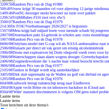
32
09:56
Random Pics van de Dag #1980
5
09:49
Vrouw krijgt 30 maanden cel voor afpersing 12-jarige misdienaa
14
09:46
PostNL-bezorger steekt bewoner na ruzie over pakket
12
06:54
VrijMiBabes #316 (not very sfw!)
35
00:07
Random Pics van de Dag #1979
2
14:30
De FOK!Voetbalmanager 2026/2027 is begonnen
15
07/08
Meta krijgt half miljard boete voor mentale schade bij jongeren
20
07/08
Denemarken pakt AI-gebruik in scholen aan: extra mondeling
19
07/08
Random Pics van de Dag #1978
66
06/08
Onlyfans-model met G-cup wil als NASA-ambassadeur naar 
25
06/08
Huisarts per direct uit vak gezet om ernstig alcoholmisbruik
19
06/08
Drone met explosieven bij Duits vliegveld voedt vrees voor hy
59
06/08
Waterschappen slaan alarm wegens droogte: Gereedschapskist
24
06/08
Zorgmedewerkster die 's nachts haar vriend bezocht terecht on
38
06/08
Random Pics van de Dag #1977
21
05/08
Tanken in België wordt nóg aantrekkelijker
34
05/08
Dirk sluit supermarkt op de Wallen na golf van diefstal en agre
12
05/08
Random Pics van de Dag #1976
6
04/08
Kraftwerk brengt ruimteschip terug naar Eindhoven
20
04/08
Apple vecht Britse eis tot inbouwen backdoor in iCloud aan
85
04/08
'Witte' mannen discrimineren is volgens OM geen enkel probl
Laatste items
Laatste items
Toon berichten uit deze thema's