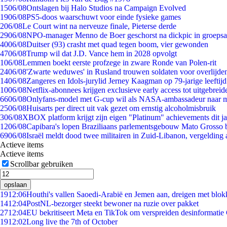
15
06/08
Ontslagen bij Halo Studios na Campaign Evolved
19
06/08
PS5-doos waarschuwt voor einde fysieke games
2
06/08
Le Court wint na nerveuze finale, Pieterse derde
29
06/08
NPO-manager Menno de Boer geschorst na dickpic in groeps
40
06/08
Duitser (93) crasht met quad tegen boom, vier gewonden
47
06/08
Trump wil dat J.D. Vance hem in 2028 opvolgt
1
06/08
Lemmen boekt eerste profzege in zware Ronde van Polen-rit
24
06/08
'Zwarte weduwes' in Rusland trouwen soldaten voor overlijden
14
06/08
Zangeres en Idols-jurylid Jerney Kaagman op 79-jarige leeftij
10
06/08
Netflix-abonnees krijgen exclusieve early access tot uitgebreid
66
06/08
Onlyfans-model met G-cup wil als NASA-ambassadeur naar 
25
06/08
Huisarts per direct uit vak gezet om ernstig alcoholmisbruik
3
06/08
XBOX platform krijgt zijn eigen "Platinum" achievements dit ja
12
06/08
Capibara's lopen Braziliaans parlementsgebouw Mato Grosso 
69
06/08
Israël meldt dood twee militairen in Zuid-Libanon, vergeldin
Actieve items
Actieve items
Scrollbar gebruiken
opslaan
19
12:06
Houthi's vallen Saoedi-Arabië en Jemen aan, dreigen met blok
14
12:04
PostNL-bezorger steekt bewoner na ruzie over pakket
27
12:04
EU bekritiseert Meta en TikTok om verspreiden desinformatie
19
12:02
Long live the 7th of October