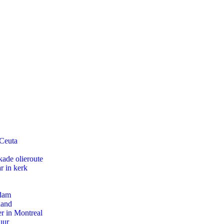
 Ceuta
kade olieroute
r in kerk
rdam
land
r in Montreal
uur