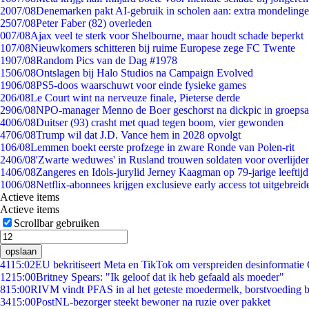
20
07/08
Denemarken pakt AI-gebruik in scholen aan: extra mondeling
25
07/08
Peter Faber (82) overleden
0
07/08
Ajax veel te sterk voor Shelbourne, maar houdt schade beperkt
1
07/08
Nieuwkomers schitteren bij ruime Europese zege FC Twente
19
07/08
Random Pics van de Dag #1978
15
06/08
Ontslagen bij Halo Studios na Campaign Evolved
19
06/08
PS5-doos waarschuwt voor einde fysieke games
2
06/08
Le Court wint na nerveuze finale, Pieterse derde
29
06/08
NPO-manager Menno de Boer geschorst na dickpic in groeps
40
06/08
Duitser (93) crasht met quad tegen boom, vier gewonden
47
06/08
Trump wil dat J.D. Vance hem in 2028 opvolgt
1
06/08
Lemmen boekt eerste profzege in zware Ronde van Polen-rit
24
06/08
'Zwarte weduwes' in Rusland trouwen soldaten voor overlijden
14
06/08
Zangeres en Idols-jurylid Jerney Kaagman op 79-jarige leeftij
10
06/08
Netflix-abonnees krijgen exclusieve early access tot uitgebreid
Actieve items
Actieve items
Scrollbar gebruiken
opslaan
41
15:02
EU bekritiseert Meta en TikTok om verspreiden desinformatie
12
15:00
Britney Spears: "Ik geloof dat ik heb gefaald als moeder"
8
15:00
RIVM vindt PFAS in al het geteste moedermelk, borstvoeding bl
34
15:00
PostNL-bezorger steekt bewoner na ruzie over pakket