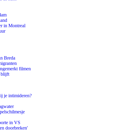
rdam
land
r in Montreal
uur
an Breda
migranten
ongemerkt filmen
lijft
ij je intimideren?
agwater
pelschilmesje
oorte in VS
pen doorbreken'