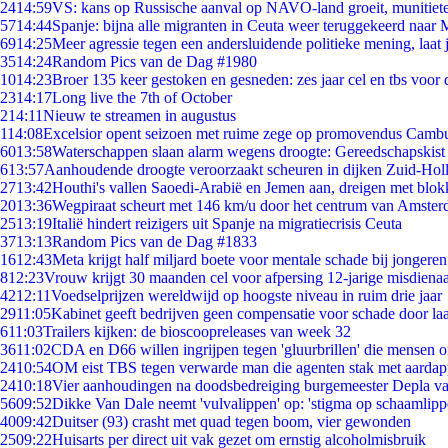
24
14:59
VS: kans op Russische aanval op NAVO-land groeit, munitiet
57
14:44
Spanje: bijna alle migranten in Ceuta weer teruggekeerd naar
69
14:25
Meer agressie tegen een andersluidende politieke mening, laat j
35
14:24
Random Pics van de Dag #1980
10
14:23
Broer 135 keer gestoken en gesneden: zes jaar cel en tbs voo
23
14:17
Long live the 7th of October
2
14:11
Nieuw te streamen in augustus
1
14:08
Excelsior opent seizoen met ruime zege op promovendus Camb
60
13:58
Waterschappen slaan alarm wegens droogte: Gereedschapskist
6
13:57
Aanhoudende droogte veroorzaakt scheuren in dijken Zuid-Hol
27
13:42
Houthi's vallen Saoedi-Arabië en Jemen aan, dreigen met blok
20
13:36
Wegpiraat scheurt met 146 km/u door het centrum van Amste
25
13:19
Italië hindert reizigers uit Spanje na migratiecrisis Ceuta
37
13:13
Random Pics van de Dag #1833
16
12:43
Meta krijgt half miljard boete voor mentale schade bij jongeren
8
12:23
Vrouw krijgt 30 maanden cel voor afpersing 12-jarige misdienaa
42
12:11
Voedselprijzen wereldwijd op hoogste niveau in ruim drie jaar
29
11:05
Kabinet geeft bedrijven geen compensatie voor schade door la
6
11:03
Trailers kijken: de bioscoopreleases van week 32
36
11:02
CDA en D66 willen ingrijpen tegen 'gluurbrillen' die mensen 
24
10:54
OM eist TBS tegen verwarde man die agenten stak met aardap
24
10:18
Vier aanhoudingen na doodsbedreiging burgemeester Depla v
56
09:52
Dikke Van Dale neemt 'vulvalippen' op: 'stigma op schaamlip
40
09:42
Duitser (93) crasht met quad tegen boom, vier gewonden
25
09:22
Huisarts per direct uit vak gezet om ernstig alcoholmisbruik