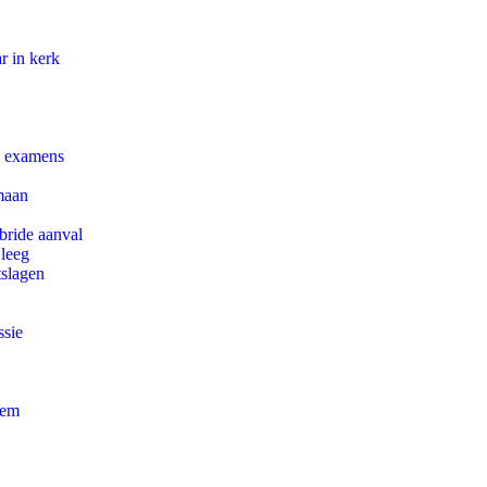
r in kerk
e examens
maan
bride aanval
 leeg
tslagen
ssie
eem