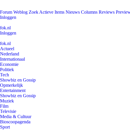
Forum
Weblog
Zoek
Actieve Items
Nieuws
Columns
Reviews
Previe
Inloggen
fok.nl
Inloggen
fok.nl
Actueel
Nederland
Internationaal
Economie
Politiek
Tech
Showbiz en Gossip
Opmerkelijk
Entertainment
Showbiz en Gossip
Muziek
Film
Televisie
Media & Cultuur
Bioscoopagenda
Sport