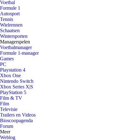
Voetbal
Formule 1
Autosport
Tennis
Wielrennen
Schaatsen
Wintersporten
Managerspelen
Voetbalmanager
Formule 1-manager
Games
PC
Playstation 4
Xbox One
Nintendo Switch
Xbox Series X|S
PlayStation 5
Film & TV
Film
Televisie
Trailers en Videos
Bioscoopagenda
Forum
Meer
Weblog