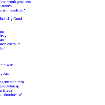
ekort wordt probleem
 Marokko
ij je intimideren?
r doodslag Gouda
uur
 leeg
land
kade olieroute
rdam
r in kerk
agwater
ongemerkt filmen
pelschilmesje
an Breda
pen doorbreken'