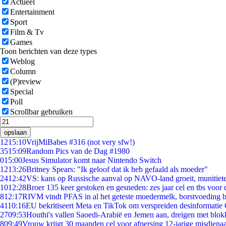
Actueel
Entertainment
Sport
Film & Tv
Games
Toon berichten van deze types
Weblog
Column
(P)review
Special
Poll
Scrollbar gebruiken
opslaan
12
15:10
VrijMiBabes #316 (not very sfw!)
35
15:09
Random Pics van de Dag #1980
0
15:00
Jesus Simulator komt naar Nintendo Switch
12
13:26
Britney Spears: "Ik geloof dat ik heb gefaald als moeder"
24
12:42
VS: kans op Russische aanval op NAVO-land groeit, munitiet
10
12:28
Broer 135 keer gestoken en gesneden: zes jaar cel en tbs voo
8
12:17
RIVM vindt PFAS in al het geteste moedermelk, borstvoeding bl
41
10:16
EU bekritiseert Meta en TikTok om verspreiden desinformatie
27
09:53
Houthi's vallen Saoedi-Arabië en Jemen aan, dreigen met blok
8
09:49
Vrouw krijgt 30 maanden cel voor afpersing 12-jarige misdienaa