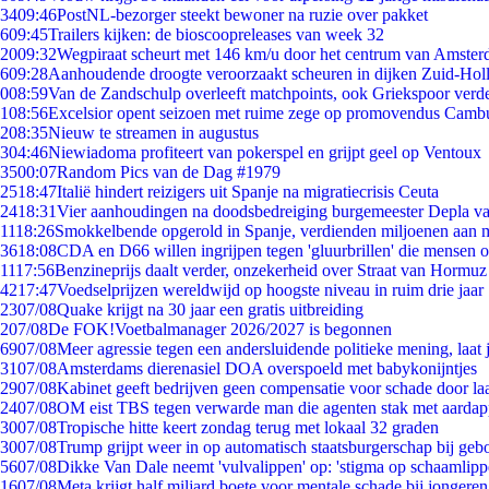
34
09:46
PostNL-bezorger steekt bewoner na ruzie over pakket
6
09:45
Trailers kijken: de bioscoopreleases van week 32
20
09:32
Wegpiraat scheurt met 146 km/u door het centrum van Amste
6
09:28
Aanhoudende droogte veroorzaakt scheuren in dijken Zuid-Hol
0
08:59
Van de Zandschulp overleeft matchpoints, ook Griekspoor verde
1
08:56
Excelsior opent seizoen met ruime zege op promovendus Camb
2
08:35
Nieuw te streamen in augustus
3
04:46
Niewiadoma profiteert van pokerspel en grijpt geel op Ventoux
35
00:07
Random Pics van de Dag #1979
25
18:47
Italië hindert reizigers uit Spanje na migratiecrisis Ceuta
24
18:31
Vier aanhoudingen na doodsbedreiging burgemeester Depla v
11
18:26
Smokkelbende opgerold in Spanje, verdienden miljoenen aan 
36
18:08
CDA en D66 willen ingrijpen tegen 'gluurbrillen' die mensen 
11
17:56
Benzineprijs daalt verder, onzekerheid over Straat van Hormuz b
42
17:47
Voedselprijzen wereldwijd op hoogste niveau in ruim drie jaar
23
07/08
Quake krijgt na 30 jaar een gratis uitbreiding
2
07/08
De FOK!Voetbalmanager 2026/2027 is begonnen
69
07/08
Meer agressie tegen een andersluidende politieke mening, laat j
31
07/08
Amsterdams dierenasiel DOA overspoeld met babykonijntjes
29
07/08
Kabinet geeft bedrijven geen compensatie voor schade door la
24
07/08
OM eist TBS tegen verwarde man die agenten stak met aardap
30
07/08
Tropische hitte keert zondag terug met lokaal 32 graden
30
07/08
Trump grijpt weer in op automatisch staatsburgerschap bij geb
56
07/08
Dikke Van Dale neemt 'vulvalippen' op: 'stigma op schaamlip
16
07/08
Meta krijgt half miljard boete voor mentale schade bij jongeren