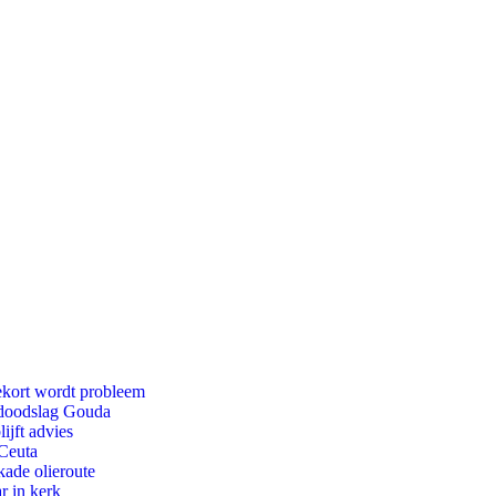
ekort wordt probleem
r doodslag Gouda
ijft advies
 Ceuta
kade olieroute
r in kerk