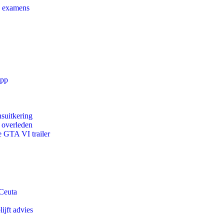
e examens
app
suitkering
d overleden
e GTA VI trailer
 Ceuta
ijft advies