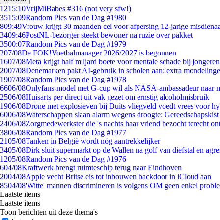
12
15:10
VrijMiBabes #316 (not very sfw!)
35
15:09
Random Pics van de Dag #1980
8
09:49
Vrouw krijgt 30 maanden cel voor afpersing 12-jarige misdienaa
34
09:46
PostNL-bezorger steekt bewoner na ruzie over pakket
35
00:07
Random Pics van de Dag #1979
2
07/08
De FOK!Voetbalmanager 2026/2027 is begonnen
16
07/08
Meta krijgt half miljard boete voor mentale schade bij jongeren
20
07/08
Denemarken pakt AI-gebruik in scholen aan: extra mondeling
19
07/08
Random Pics van de Dag #1978
66
06/08
Onlyfans-model met G-cup wil als NASA-ambassadeur naar 
25
06/08
Huisarts per direct uit vak gezet om ernstig alcoholmisbruik
19
06/08
Drone met explosieven bij Duits vliegveld voedt vrees voor hy
60
06/08
Waterschappen slaan alarm wegens droogte: Gereedschapskist
24
06/08
Zorgmedewerkster die 's nachts haar vriend bezocht terecht on
38
06/08
Random Pics van de Dag #1977
21
05/08
Tanken in België wordt nóg aantrekkelijker
34
05/08
Dirk sluit supermarkt op de Wallen na golf van diefstal en agre
12
05/08
Random Pics van de Dag #1976
6
04/08
Kraftwerk brengt ruimteschip terug naar Eindhoven
20
04/08
Apple vecht Britse eis tot inbouwen backdoor in iCloud aan
85
04/08
'Witte' mannen discrimineren is volgens OM geen enkel probl
Laatste items
Laatste items
Toon berichten uit deze thema's