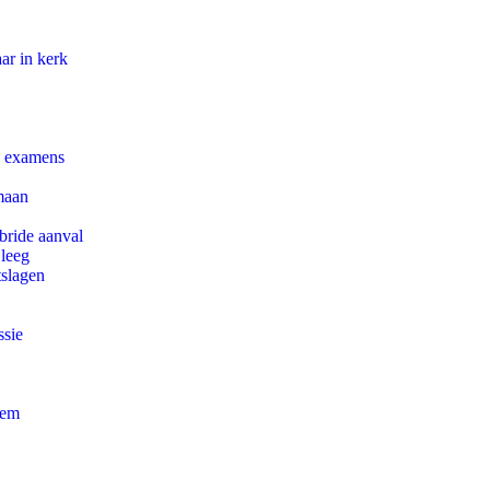
ar in kerk
e examens
maan
bride aanval
 leeg
tslagen
ssie
eem