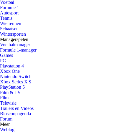
Voetbal
Formule 1
Autosport
Tennis
Wielrennen
Schaatsen
Wintersporten
Managerspelen
Voetbalmanager
Formule 1-manager
Games
PC
Playstation 4
Xbox One
Nintendo Switch
Xbox Series X|S
PlayStation 5
Film & TV
Film
Televisie
Trailers en Videos
Bioscoopagenda
Forum
Meer
Weblog