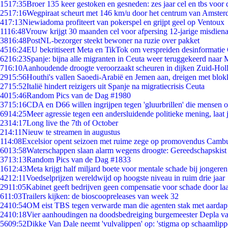
15
17:35
Broer 135 keer gestoken en gesneden: zes jaar cel en tbs voo
25
17:16
Wegpiraat scheurt met 146 km/u door het centrum van Amste
4
17:13
Niewiadoma profiteert van pokerspel en grijpt geel op Ventoux
11
16:48
Vrouw krijgt 30 maanden cel voor afpersing 12-jarige misdiena
38
16:48
PostNL-bezorger steekt bewoner na ruzie over pakket
45
16:24
EU bekritiseert Meta en TikTok om verspreiden desinformatie
62
16:23
Spanje: bijna alle migranten in Ceuta weer teruggekeerd naar
7
16:10
Aanhoudende droogte veroorzaakt scheuren in dijken Zuid-Hol
29
15:56
Houthi's vallen Saoedi-Arabië en Jemen aan, dreigen met blok
27
15:52
Italië hindert reizigers uit Spanje na migratiecrisis Ceuta
40
15:46
Random Pics van de Dag #1980
37
15:16
CDA en D66 willen ingrijpen tegen 'gluurbrillen' die mensen 
69
14:25
Meer agressie tegen een andersluidende politieke mening, laat j
23
14:17
Long live the 7th of October
2
14:11
Nieuw te streamen in augustus
1
14:08
Excelsior opent seizoen met ruime zege op promovendus Camb
60
13:58
Waterschappen slaan alarm wegens droogte: Gereedschapskist
37
13:13
Random Pics van de Dag #1833
16
12:43
Meta krijgt half miljard boete voor mentale schade bij jongeren
42
12:11
Voedselprijzen wereldwijd op hoogste niveau in ruim drie jaar
29
11:05
Kabinet geeft bedrijven geen compensatie voor schade door la
6
11:03
Trailers kijken: de bioscoopreleases van week 32
24
10:54
OM eist TBS tegen verwarde man die agenten stak met aardap
24
10:18
Vier aanhoudingen na doodsbedreiging burgemeester Depla v
56
09:52
Dikke Van Dale neemt 'vulvalippen' op: 'stigma op schaamlip