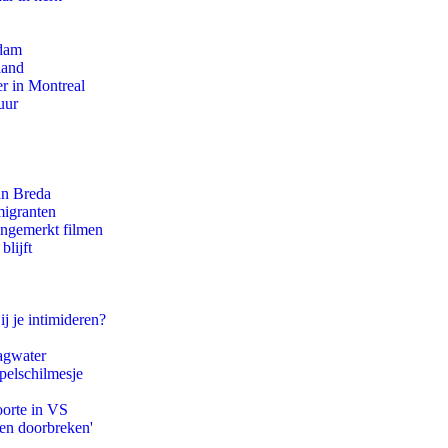
rdam
land
r in Montreal
uur
an Breda
migranten
ongemerkt filmen
blijft
ij je intimideren?
agwater
pelschilmesje
oorte in VS
pen doorbreken'