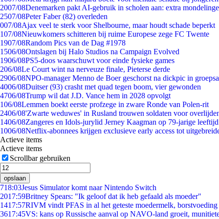
20
07/08
Denemarken pakt AI-gebruik in scholen aan: extra mondeling
25
07/08
Peter Faber (82) overleden
0
07/08
Ajax veel te sterk voor Shelbourne, maar houdt schade beperkt
1
07/08
Nieuwkomers schitteren bij ruime Europese zege FC Twente
19
07/08
Random Pics van de Dag #1978
15
06/08
Ontslagen bij Halo Studios na Campaign Evolved
19
06/08
PS5-doos waarschuwt voor einde fysieke games
2
06/08
Le Court wint na nerveuze finale, Pieterse derde
29
06/08
NPO-manager Menno de Boer geschorst na dickpic in groeps
40
06/08
Duitser (93) crasht met quad tegen boom, vier gewonden
47
06/08
Trump wil dat J.D. Vance hem in 2028 opvolgt
1
06/08
Lemmen boekt eerste profzege in zware Ronde van Polen-rit
24
06/08
'Zwarte weduwes' in Rusland trouwen soldaten voor overlijden
14
06/08
Zangeres en Idols-jurylid Jerney Kaagman op 79-jarige leeftij
10
06/08
Netflix-abonnees krijgen exclusieve early access tot uitgebreid
Actieve items
Actieve items
Scrollbar gebruiken
opslaan
7
18:03
Jesus Simulator komt naar Nintendo Switch
20
17:59
Britney Spears: "Ik geloof dat ik heb gefaald als moeder"
14
17:57
RIVM vindt PFAS in al het geteste moedermelk, borstvoeding b
36
17:45
VS: kans op Russische aanval op NAVO-land groeit, munitiet