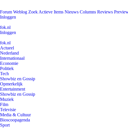
Forum
Weblog
Zoek
Actieve Items
Nieuws
Columns
Reviews
Previe
Inloggen
fok.nl
Inloggen
fok.nl
Actueel
Nederland
Internationaal
Economie
Politiek
Tech
Showbiz en Gossip
Opmerkelijk
Entertainment
Showbiz en Gossip
Muziek
Film
Televisie
Media & Cultuur
Bioscoopagenda
Sport