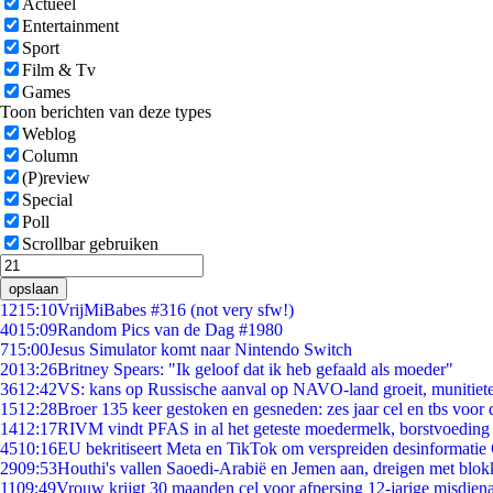
Actueel
Entertainment
Sport
Film & Tv
Games
Toon berichten van deze types
Weblog
Column
(P)review
Special
Poll
Scrollbar gebruiken
opslaan
12
15:10
VrijMiBabes #316 (not very sfw!)
40
15:09
Random Pics van de Dag #1980
7
15:00
Jesus Simulator komt naar Nintendo Switch
20
13:26
Britney Spears: "Ik geloof dat ik heb gefaald als moeder"
36
12:42
VS: kans op Russische aanval op NAVO-land groeit, munitiet
15
12:28
Broer 135 keer gestoken en gesneden: zes jaar cel en tbs voo
14
12:17
RIVM vindt PFAS in al het geteste moedermelk, borstvoeding b
45
10:16
EU bekritiseert Meta en TikTok om verspreiden desinformatie
29
09:53
Houthi's vallen Saoedi-Arabië en Jemen aan, dreigen met blok
11
09:49
Vrouw krijgt 30 maanden cel voor afpersing 12-jarige misdiena