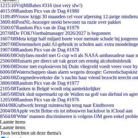
12
15:10
VrijMiBabes #316 (not very sfw!)
40
15:09
Random Pics van de Dag #1980
11
09:49
Vrouw krijgt 30 maanden cel voor afpersing 12-jarige misdiena
38
09:46
PostNL-bezorger steekt bewoner na ruzie over pakket
35
00:07
Random Pics van de Dag #1979
2
07/08
De FOK!Voetbalmanager 2026/2027 is begonnen
16
07/08
Meta krijgt half miljard boete voor mentale schade bij jongeren
20
07/08
Denemarken pakt AI-gebruik in scholen aan: extra mondeling
19
07/08
Random Pics van de Dag #1978
66
06/08
Onlyfans-model met G-cup wil als NASA-ambassadeur naar 
25
06/08
Huisarts per direct uit vak gezet om ernstig alcoholmisbruik
19
06/08
Drone met explosieven bij Duits vliegveld voedt vrees voor hy
60
06/08
Waterschappen slaan alarm wegens droogte: Gereedschapskist
24
06/08
Zorgmedewerkster die 's nachts haar vriend bezocht terecht on
38
06/08
Random Pics van de Dag #1977
21
05/08
Tanken in België wordt nóg aantrekkelijker
34
05/08
Dirk sluit supermarkt op de Wallen na golf van diefstal en agre
12
05/08
Random Pics van de Dag #1976
6
04/08
Kraftwerk brengt ruimteschip terug naar Eindhoven
20
04/08
Apple vecht Britse eis tot inbouwen backdoor in iCloud aan
85
04/08
'Witte' mannen discrimineren is volgens OM geen enkel probl
Laatste items
Laatste items
Toon berichten uit deze thema's