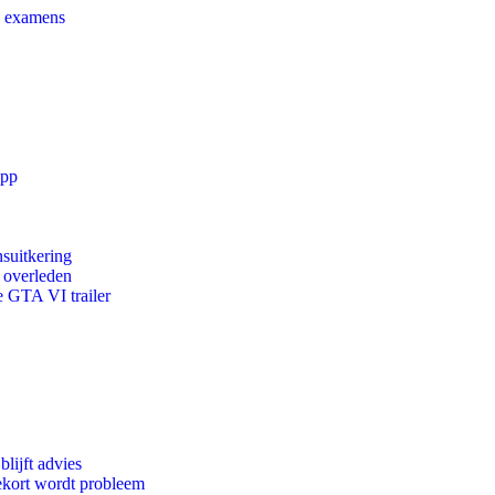
e examens
app
suitkering
d overleden
e GTA VI trailer
lijft advies
ekort wordt probleem