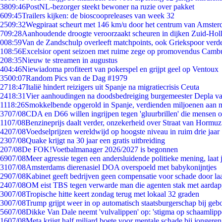
38
09:46
PostNL-bezorger steekt bewoner na ruzie over pakket
6
09:45
Trailers kijken: de bioscoopreleases van week 32
25
09:32
Wegpiraat scheurt met 146 km/u door het centrum van Amste
7
09:28
Aanhoudende droogte veroorzaakt scheuren in dijken Zuid-Hol
0
08:59
Van de Zandschulp overleeft matchpoints, ook Griekspoor verde
1
08:56
Excelsior opent seizoen met ruime zege op promovendus Camb
2
08:35
Nieuw te streamen in augustus
4
04:46
Niewiadoma profiteert van pokerspel en grijpt geel op Ventoux
35
00:07
Random Pics van de Dag #1979
27
18:47
Italië hindert reizigers uit Spanje na migratiecrisis Ceuta
24
18:31
Vier aanhoudingen na doodsbedreiging burgemeester Depla v
11
18:26
Smokkelbende opgerold in Spanje, verdienden miljoenen aan 
37
07/08
CDA en D66 willen ingrijpen tegen 'gluurbrillen' die mensen 
11
07/08
Benzineprijs daalt verder, onzekerheid over Straat van Hormuz 
42
07/08
Voedselprijzen wereldwijd op hoogste niveau in ruim drie jaar
23
07/08
Quake krijgt na 30 jaar een gratis uitbreiding
2
07/08
De FOK!Voetbalmanager 2026/2027 is begonnen
69
07/08
Meer agressie tegen een andersluidende politieke mening, laat j
31
07/08
Amsterdams dierenasiel DOA overspoeld met babykonijntjes
29
07/08
Kabinet geeft bedrijven geen compensatie voor schade door la
24
07/08
OM eist TBS tegen verwarde man die agenten stak met aardap
30
07/08
Tropische hitte keert zondag terug met lokaal 32 graden
30
07/08
Trump grijpt weer in op automatisch staatsburgerschap bij geb
56
07/08
Dikke Van Dale neemt 'vulvalippen' op: 'stigma op schaamlip
16
07/08
Meta krijgt half miljard boete voor mentale schade bij jongeren