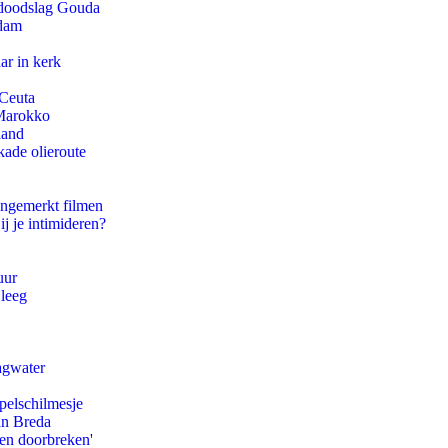
r doodslag Gouda
rdam
ar in kerk
 Ceuta
 Marokko
land
kade olieroute
ongemerkt filmen
ij je intimideren?
uur
 leeg
agwater
pelschilmesje
an Breda
pen doorbreken'