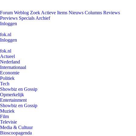
Forum
Weblog
Zoek
Actieve Items
Nieuws
Columns
Reviews
Previews
Specials
Archief
Inloggen
fok.nl
Inloggen
fok.nl
Actueel
Nederland
Internationaal
Economie
Politiek
Tech
Showbiz en Gossip
Opmerkelijk
Entertainment
Showbiz en Gossip
Muziek
Film
Televisie
Media & Cultuur
Bioscoopagenda