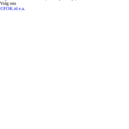
Volg ons
©FOK.nl e.a.