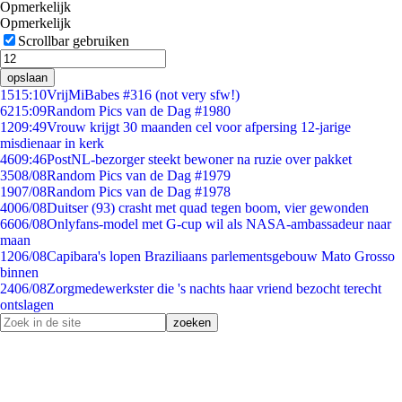
Opmerkelijk
Opmerkelijk
Scrollbar gebruiken
opslaan
15
15:10
VrijMiBabes #316 (not very sfw!)
62
15:09
Random Pics van de Dag #1980
12
09:49
Vrouw krijgt 30 maanden cel voor afpersing 12-jarige
misdienaar in kerk
46
09:46
PostNL-bezorger steekt bewoner na ruzie over pakket
35
08/08
Random Pics van de Dag #1979
19
07/08
Random Pics van de Dag #1978
40
06/08
Duitser (93) crasht met quad tegen boom, vier gewonden
66
06/08
Onlyfans-model met G-cup wil als NASA-ambassadeur naar
maan
12
06/08
Capibara's lopen Braziliaans parlementsgebouw Mato Grosso
binnen
24
06/08
Zorgmedewerkster die 's nachts haar vriend bezocht terecht
ontslagen