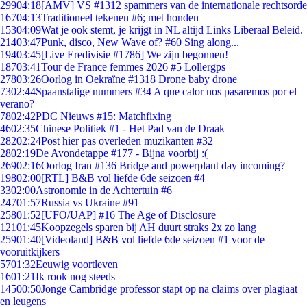
299
04:18
[AMV] VS #1312 spammers van de internationale rechtsorde
167
04:13
Traditioneel tekenen #6; met honden
153
04:09
Wat je ook stemt, je krijgt in NL altijd Links Liberaal Beleid.
214
03:47
Punk, disco, New Wave of? #60 Sing along...
194
03:45
[Live Eredivisie #1786] We zijn begonnen!
187
03:41
Tour de France femmes 2026 #5 Lollergps
278
03:26
Oorlog in Oekraïne #1318 Drone baby drone
73
02:44
Spaanstalige nummers #34 A que calor nos pasaremos por el
verano?
78
02:42
PDC Nieuws #15: Matchfixing
46
02:35
Chinese Politiek #1 - Het Pad van de Draak
282
02:24
Post hier pas overleden muzikanten #32
28
02:19
De Avondetappe #177 - Bijna voorbij :(
269
02:16
Oorlog Iran #136 Bridge and powerplant day incoming?
198
02:00
[RTL] B&B vol liefde 6de seizoen #4
33
02:00
Astronomie in de Achtertuin #6
247
01:57
Russia vs Ukraine #91
258
01:52
[UFO/UAP] #16 The Age of Disclosure
121
01:45
Koopzegels sparen bij AH duurt straks 2x zo lang
259
01:40
[Videoland] B&B vol liefde 6de seizoen #1 voor de
vooruitkijkers
57
01:32
Eeuwig voortleven
16
01:21
Ik rook nog steeds
145
00:50
Jonge Cambridge professor stapt op na claims over plagiaat
en leugens