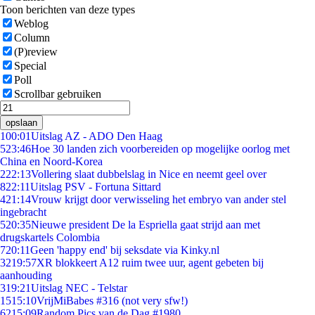
Toon berichten van deze types
Weblog
Column
(P)review
Special
Poll
Scrollbar gebruiken
opslaan
1
00:01
Uitslag AZ - ADO Den Haag
5
23:46
Hoe 30 landen zich voorbereiden op mogelijke oorlog met
China en Noord-Korea
2
22:13
Vollering slaat dubbelslag in Nice en neemt geel over
8
22:11
Uitslag PSV - Fortuna Sittard
4
21:14
Vrouw krijgt door verwisseling het embryo van ander stel
ingebracht
5
20:35
Nieuwe president De la Espriella gaat strijd aan met
drugskartels Colombia
7
20:11
Geen 'happy end' bij seksdate via Kinky.nl
32
19:57
XR blokkeert A12 ruim twee uur, agent gebeten bij
aanhouding
3
19:21
Uitslag NEC - Telstar
15
15:10
VrijMiBabes #316 (not very sfw!)
62
15:09
Random Pics van de Dag #1980