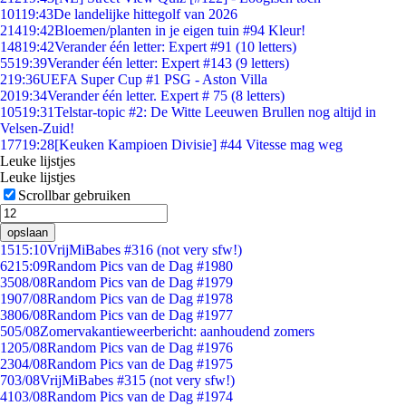
101
19:43
De landelijke hittegolf van 2026
214
19:42
Bloemen/planten in je eigen tuin #94 Kleur!
148
19:42
Verander één letter: Expert #91 (10 letters)
55
19:39
Verander één letter: Expert #143 (9 letters)
2
19:36
UEFA Super Cup #1 PSG - Aston Villa
20
19:34
Verander één letter. Expert # 75 (8 letters)
105
19:31
Telstar-topic #2: De Witte Leeuwen Brullen nog altijd in
Velsen-Zuid!
177
19:28
[Keuken Kampioen Divisie] #44 Vitesse mag weg
Leuke lijstjes
Leuke lijstjes
Scrollbar gebruiken
opslaan
15
15:10
VrijMiBabes #316 (not very sfw!)
62
15:09
Random Pics van de Dag #1980
35
08/08
Random Pics van de Dag #1979
19
07/08
Random Pics van de Dag #1978
38
06/08
Random Pics van de Dag #1977
5
05/08
Zomervakantieweerbericht: aanhoudend zomers
12
05/08
Random Pics van de Dag #1976
23
04/08
Random Pics van de Dag #1975
7
03/08
VrijMiBabes #315 (not very sfw!)
41
03/08
Random Pics van de Dag #1974