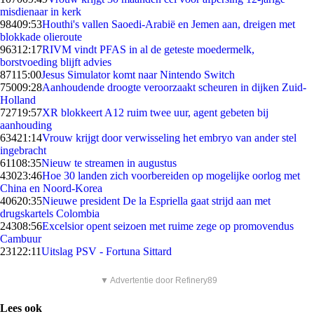
misdienaar in kerk
984
09:53
Houthi's vallen Saoedi-Arabië en Jemen aan, dreigen met
blokkade olieroute
963
12:17
RIVM vindt PFAS in al de geteste moedermelk,
borstvoeding blijft advies
871
15:00
Jesus Simulator komt naar Nintendo Switch
750
09:28
Aanhoudende droogte veroorzaakt scheuren in dijken Zuid-
Holland
727
19:57
XR blokkeert A12 ruim twee uur, agent gebeten bij
aanhouding
634
21:14
Vrouw krijgt door verwisseling het embryo van ander stel
ingebracht
611
08:35
Nieuw te streamen in augustus
430
23:46
Hoe 30 landen zich voorbereiden op mogelijke oorlog met
China en Noord-Korea
406
20:35
Nieuwe president De la Espriella gaat strijd aan met
drugskartels Colombia
243
08:56
Excelsior opent seizoen met ruime zege op promovendus
Cambuur
231
22:11
Uitslag PSV - Fortuna Sittard
▼ Advertentie door Refinery89
Lees ook