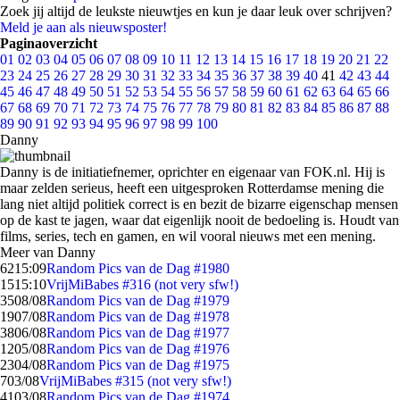
Zoek jij altijd de leukste nieuwtjes en kun je daar leuk over schrijven?
Meld je aan als nieuwsposter!
Paginaoverzicht
01
02
03
04
05
06
07
08
09
10
11
12
13
14
15
16
17
18
19
20
21
22
23
24
25
26
27
28
29
30
31
32
33
34
35
36
37
38
39
40
41
42
43
44
45
46
47
48
49
50
51
52
53
54
55
56
57
58
59
60
61
62
63
64
65
66
67
68
69
70
71
72
73
74
75
76
77
78
79
80
81
82
83
84
85
86
87
88
89
90
91
92
93
94
95
96
97
98
99
100
Danny
Danny is de initiatiefnemer, oprichter en eigenaar van FOK.nl. Hij is
maar zelden serieus, heeft een uitgesproken Rotterdamse mening die
lang niet altijd politiek correct is en bezit de bizarre eigenschap mensen
op de kast te jagen, waar dat eigenlijk nooit de bedoeling is. Houdt van
films, series, tech en gamen, en wil vooral nieuws met een mening.
Meer van Danny
62
15:09
Random Pics van de Dag #1980
15
15:10
VrijMiBabes #316 (not very sfw!)
35
08/08
Random Pics van de Dag #1979
19
07/08
Random Pics van de Dag #1978
38
06/08
Random Pics van de Dag #1977
12
05/08
Random Pics van de Dag #1976
23
04/08
Random Pics van de Dag #1975
7
03/08
VrijMiBabes #315 (not very sfw!)
41
03/08
Random Pics van de Dag #1974