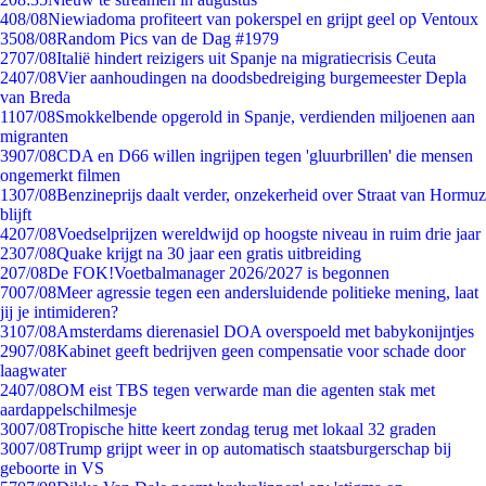
4
08/08
Niewiadoma profiteert van pokerspel en grijpt geel op Ventoux
35
08/08
Random Pics van de Dag #1979
27
07/08
Italië hindert reizigers uit Spanje na migratiecrisis Ceuta
24
07/08
Vier aanhoudingen na doodsbedreiging burgemeester Depla
van Breda
11
07/08
Smokkelbende opgerold in Spanje, verdienden miljoenen aan
migranten
39
07/08
CDA en D66 willen ingrijpen tegen 'gluurbrillen' die mensen
ongemerkt filmen
13
07/08
Benzineprijs daalt verder, onzekerheid over Straat van Hormuz
blijft
42
07/08
Voedselprijzen wereldwijd op hoogste niveau in ruim drie jaar
23
07/08
Quake krijgt na 30 jaar een gratis uitbreiding
2
07/08
De FOK!Voetbalmanager 2026/2027 is begonnen
70
07/08
Meer agressie tegen een andersluidende politieke mening, laat
jij je intimideren?
31
07/08
Amsterdams dierenasiel DOA overspoeld met babykonijntjes
29
07/08
Kabinet geeft bedrijven geen compensatie voor schade door
laagwater
24
07/08
OM eist TBS tegen verwarde man die agenten stak met
aardappelschilmesje
30
07/08
Tropische hitte keert zondag terug met lokaal 32 graden
30
07/08
Trump grijpt weer in op automatisch staatsburgerschap bij
geboorte in VS