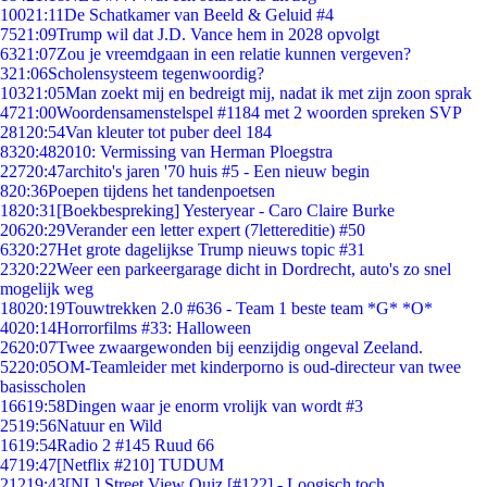
100
21:11
De Schatkamer van Beeld & Geluid #4
75
21:09
Trump wil dat J.D. Vance hem in 2028 opvolgt
63
21:07
Zou je vreemdgaan in een relatie kunnen vergeven?
3
21:06
Scholensysteem tegenwoordig?
103
21:05
Man zoekt mij en bedreigt mij, nadat ik met zijn zoon sprak
47
21:00
Woordensamenstelspel #1184 met 2 woorden spreken SVP
281
20:54
Van kleuter tot puber deel 184
83
20:48
2010: Vermissing van Herman Ploegstra
227
20:47
archito's jaren '70 huis #5 - Een nieuw begin
8
20:36
Poepen tijdens het tandenpoetsen
18
20:31
[Boekbespreking] Yesteryear - Caro Claire Burke
206
20:29
Verander een letter expert (7lettereditie) #50
63
20:27
Het grote dagelijkse Trump nieuws topic #31
23
20:22
Weer een parkeergarage dicht in Dordrecht, auto's zo snel
mogelijk weg
180
20:19
Touwtrekken 2.0 #636 - Team 1 beste team *G* *O*
40
20:14
Horrorfilms #33: Halloween
26
20:07
Twee zwaargewonden bij eenzijdig ongeval Zeeland.
52
20:05
OM-Teamleider met kinderporno is oud-directeur van twee
basisscholen
166
19:58
Dingen waar je enorm vrolijk van wordt #3
25
19:56
Natuur en Wild
16
19:54
Radio 2 #145 Ruud 66
47
19:47
[Netflix #210] TUDUM
212
19:43
[NL] Street View Quiz [#122] - Loogisch toch