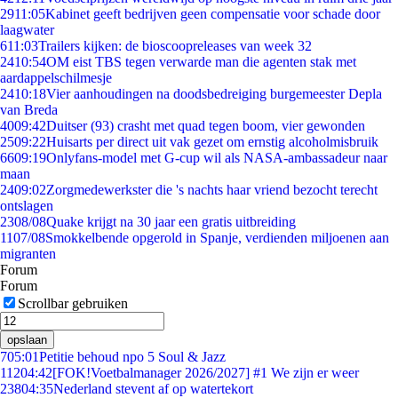
29
11:05
Kabinet geeft bedrijven geen compensatie voor schade door
laagwater
6
11:03
Trailers kijken: de bioscoopreleases van week 32
24
10:54
OM eist TBS tegen verwarde man die agenten stak met
aardappelschilmesje
24
10:18
Vier aanhoudingen na doodsbedreiging burgemeester Depla
van Breda
40
09:42
Duitser (93) crasht met quad tegen boom, vier gewonden
25
09:22
Huisarts per direct uit vak gezet om ernstig alcoholmisbruik
66
09:19
Onlyfans-model met G-cup wil als NASA-ambassadeur naar
maan
24
09:02
Zorgmedewerkster die 's nachts haar vriend bezocht terecht
ontslagen
23
08/08
Quake krijgt na 30 jaar een gratis uitbreiding
11
07/08
Smokkelbende opgerold in Spanje, verdienden miljoenen aan
migranten
Forum
Forum
Scrollbar gebruiken
opslaan
7
05:01
Petitie behoud npo 5 Soul & Jazz
112
04:42
[FOK!Voetbalmanager 2026/2027] #1 We zijn er weer
238
04:35
Nederland stevent af op watertekort