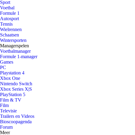
Sport
Voetbal
Formule 1
Autosport
Tennis
Wielrennen
Schaatsen
Wintersporten
Managerspelen
Voetbalmanager
Formule 1-manager
Games
PC
Playstation 4
Xbox One
Nintendo Switch
Xbox Series X|S
PlayStation 5
Film & TV
Film
Televisie
Trailers en Videos
Bioscoopagenda
Forum
Meer