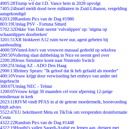
49
05:28
Trump wil dat J.D. Vance hem in 2028 opvolgt
74
05:24
Israël meldt dood twee militairen in Zuid-Libanon, vergelding
aangekondigd
62
03:28
Random Pics van de Dag #1980
8
03:19
Uitslag PSV - Fortuna Sittard
57
02:32
Dikke Van Dale neemt 'vulvalippen' op: 'stigma op
schaamlippen doorbreken'
32
01:51
XR blokkeert A12 ruim twee uur, agent gebeten bij
aanhouding
40
00:59
Vinted-foto's van vrouwen massaal gedeeld op seksfora
2
00:50
Vollering slaat dubbelslag in Nice en neemt geel over
22
00:28
Jesus Simulator komt naar Nintendo Switch
1
00:25
Uitslag AZ - ADO Den Haag
29
00:13
Britney Spears: "Ik geloof dat ik heb gefaald als moeder"
4
00:10
Vrouw krijgt door verwisseling het embryo van ander stel
ingebracht
3
00:07
Uitslag NEC - Telstar
12
00:05
Vrouw krijgt 30 maanden cel voor afpersing 12-jarige
misdienaar in kerk
20
23:11
RIVM vindt PFAS in al de geteste moedermelk, borstvoeding
blijft advies
55
22:47
EU bekritiseert Meta en TikTok om verspreiden desinformatie
Ceuta
43
22:22
Random Pics van de Dag #1448
43
22:19
Houthi's vallen Saoedi-Arabië en Jemen aan, dreigen met