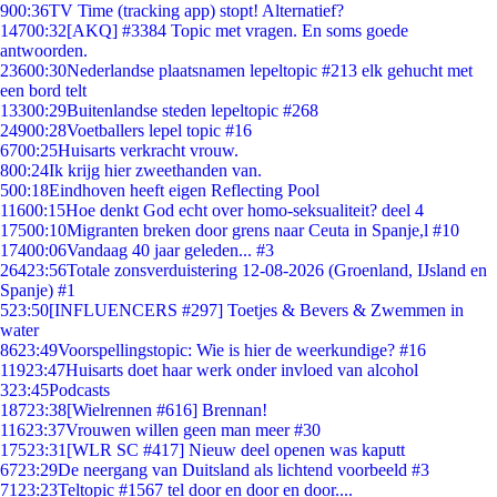
9
00:36
TV Time (tracking app) stopt! Alternatief?
147
00:32
[AKQ] #3384 Topic met vragen. En soms goede
antwoorden.
236
00:30
Nederlandse plaatsnamen lepeltopic #213 elk gehucht met
een bord telt
133
00:29
Buitenlandse steden lepeltopic #268
249
00:28
Voetballers lepel topic #16
67
00:25
Huisarts verkracht vrouw.
8
00:24
Ik krijg hier zweethanden van.
5
00:18
Eindhoven heeft eigen Reflecting Pool
116
00:15
Hoe denkt God echt over homo-seksualiteit? deel 4
175
00:10
Migranten breken door grens naar Ceuta in Spanje,l #10
174
00:06
Vandaag 40 jaar geleden... #3
264
23:56
Totale zonsverduistering 12-08-2026 (Groenland, IJsland en
Spanje) #1
5
23:50
[INFLUENCERS #297] Toetjes & Bevers & Zwemmen in
water
86
23:49
Voorspellingstopic: Wie is hier de weerkundige? #16
119
23:47
Huisarts doet haar werk onder invloed van alcohol
3
23:45
Podcasts
187
23:38
[Wielrennen #616] Brennan!
116
23:37
Vrouwen willen geen man meer #30
175
23:31
[WLR SC #417] Nieuw deel openen was kaputt
67
23:29
De neergang van Duitsland als lichtend voorbeeld #3
71
23:23
Teltopic #1567 tel door en door en door....