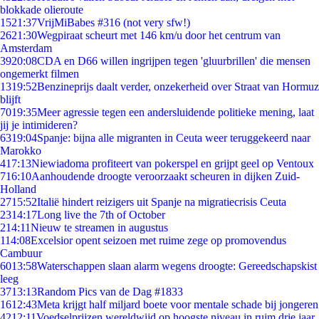
blokkade olieroute
15
21:37
VrijMiBabes #316 (not very sfw!)
26
21:30
Wegpiraat scheurt met 146 km/u door het centrum van
Amsterdam
39
20:08
CDA en D66 willen ingrijpen tegen 'gluurbrillen' die mensen
ongemerkt filmen
13
19:52
Benzineprijs daalt verder, onzekerheid over Straat van Hormuz
blijft
70
19:35
Meer agressie tegen een andersluidende politieke mening, laat
jij je intimideren?
63
19:04
Spanje: bijna alle migranten in Ceuta weer teruggekeerd naar
Marokko
4
17:13
Niewiadoma profiteert van pokerspel en grijpt geel op Ventoux
7
16:10
Aanhoudende droogte veroorzaakt scheuren in dijken Zuid-
Holland
27
15:52
Italië hindert reizigers uit Spanje na migratiecrisis Ceuta
23
14:17
Long live the 7th of October
2
14:11
Nieuw te streamen in augustus
1
14:08
Excelsior opent seizoen met ruime zege op promovendus
Cambuur
60
13:58
Waterschappen slaan alarm wegens droogte: Gereedschapskist
leeg
37
13:13
Random Pics van de Dag #1833
16
12:43
Meta krijgt half miljard boete voor mentale schade bij jongeren
42
12:11
Voedselprijzen wereldwijd op hoogste niveau in ruim drie jaar