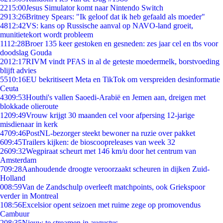
22
15:00
Jesus Simulator komt naar Nintendo Switch
29
13:26
Britney Spears: "Ik geloof dat ik heb gefaald als moeder"
48
12:42
VS: kans op Russische aanval op NAVO-land groeit,
munitietekort wordt probleem
11
12:28
Broer 135 keer gestoken en gesneden: zes jaar cel en tbs voor
doodslag Gouda
20
12:17
RIVM vindt PFAS in al de geteste moedermelk, borstvoeding
blijft advies
55
10:16
EU bekritiseert Meta en TikTok om verspreiden desinformatie
Ceuta
43
09:53
Houthi's vallen Saoedi-Arabië en Jemen aan, dreigen met
blokkade olieroute
12
09:49
Vrouw krijgt 30 maanden cel voor afpersing 12-jarige
misdienaar in kerk
47
09:46
PostNL-bezorger steekt bewoner na ruzie over pakket
6
09:45
Trailers kijken: de bioscoopreleases van week 32
26
09:32
Wegpiraat scheurt met 146 km/u door het centrum van
Amsterdam
7
09:28
Aanhoudende droogte veroorzaakt scheuren in dijken Zuid-
Holland
0
08:59
Van de Zandschulp overleeft matchpoints, ook Griekspoor
verder in Montreal
1
08:56
Excelsior opent seizoen met ruime zege op promovendus
Cambuur
2
08:35
Nieuw te streamen in augustus