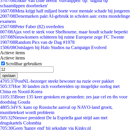
57
07/08
Dikke Van Dale neemt 'vulvalippen' op: 'stigma op
schaamlippen doorbreken'
16
07/08
Meta krijgt half miljard boete voor mentale schade bij jongeren
20
07/08
Denemarken pakt AI-gebruik in scholen aan: extra mondelinge
examens
25
07/08
Peter Faber (82) overleden
0
07/08
Ajax veel te sterk voor Shelbourne, maar houdt schade beperkt
1
07/08
Nieuwkomers schitteren bij ruime Europese zege FC Twente
19
07/08
Random Pics van de Dag #1978
15
06/08
Ontslagen bij Halo Studios na Campaign Evolved
Actieve items
Actieve items
Scrollbar gebruiken
opslaan
47
05:37
PostNL-bezorger steekt bewoner na ruzie over pakket
5
05:37
Hoe 30 landen zich voorbereiden op mogelijke oorlog met
China en Noord-Korea
11
05:35
Broer 135 keer gestoken en gesneden: zes jaar cel en tbs voor
doodslag Gouda
48
05:34
VS: kans op Russische aanval op NAVO-land groeit,
munitietekort wordt probleem
5
05:32
Nieuwe president De la Espriella gaat strijd aan met
drugskartels Colombia
7
05:30
Geen 'happy end' bij seksdate via Kinky.nl