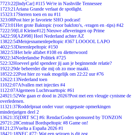
77
23:22
[IndyCar] #115 We're in Nashville Tennessee
17
23:21
Ariana Grande verlaat de spotlight.
153
23:17
Sterren toen en nu #11
3
23:08
Post hier je favoriete SHO podcast!
67
23:01
Het grote Baktopic (voor bakfoto's, -vragen en -tips) #42
72
22:59
[Lil Kleine#12] Nieuwe afleveringen op Prime
34
22:59
[AZ#98] Heel Nederland achter AZ
138
22:54
Meisjesnamenlepeltopic #367 LOOOOL LAPO
40
22:53
Dierenlepeltopic #150
38
22:53
Het hele alfabet #108 en 4letterwoord
90
22:34
Nederlandse Politiek #725
5
22:32
Hoeveel geld spendeer jij aan je beginnende relatie?
19
22:29
de beheerder die mij oh zo moe maakt.
185
22:22
Post hier zo vaak mogelijk om 22:22 uur #76
126
22:13
Nederland toen
110
22:07
Afvallen met injecties #4
11
22:07
Algemeen Luchtvaarttopic #61
249
21:52
Wie gaan er dood in 2026?Post met een vleugje cynisme de
overledenen.
113
21:37
Roddelpraat onder vuur: ongepaste opmerkingen
minderjarigen deel 2
136
21:35
[DRT SC] #6: RendacGoden sponsored by TONZON
297
21:28
Centraal Bordspeltopic #8 Game on!
81
21:23
Vuelta a España 2026 #1
184
21:18
NEC #77: Wat een seizoen is dit zeg