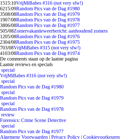
15
15:10
VrijMiBabes #316 (not very sfw!)
62
15:09
Random Pics van de Dag #1980
35
08/08
Random Pics van de Dag #1979
19
07/08
Random Pics van de Dag #1978
38
06/08
Random Pics van de Dag #1977
5
05/08
Zomervakantieweerbericht: aanhoudend zomers
12
05/08
Random Pics van de Dag #1976
23
04/08
Random Pics van de Dag #1975
7
03/08
VrijMiBabes #315 (not very sfw!)
41
03/08
Random Pics van de Dag #1974
De comments staan op de laatste pagina
Laatste reviews en specials
special
VrijMiBabes #316 (not very sfw!)
special
Random Pics van de Dag #1980
special
Random Pics van de Dag #1979
special
Random Pics van de Dag #1978
review
Forensics: Crime Scene Detective
special
Random Pics van de Dag #1977
Algemene Voorwaarden
|
Privacy Policy
|
Cookievoorkeuren