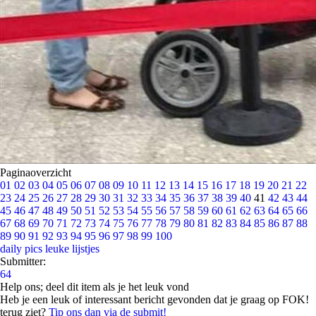
Paginaoverzicht
01
02
03
04
05
06
07
08
09
10
11
12
13
14
15
16
17
18
19
20
21
22
23
24
25
26
27
28
29
30
31
32
33
34
35
36
37
38
39
40
41
42
43
44
45
46
47
48
49
50
51
52
53
54
55
56
57
58
59
60
61
62
63
64
65
66
67
68
69
70
71
72
73
74
75
76
77
78
79
80
81
82
83
84
85
86
87
88
89
90
91
92
93
94
95
96
97
98
99
100
daily pics
leuke lijstjes
Submitter:
64
Help ons; deel dit item als je het leuk vond
Heb je een leuk of interessant bericht gevonden dat je graag op FOK!
terug ziet?
Tip ons dan via de submit!