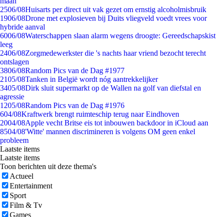
maan
25
06/08
Huisarts per direct uit vak gezet om ernstig alcoholmisbruik
19
06/08
Drone met explosieven bij Duits vliegveld voedt vrees voor
hybride aanval
60
06/08
Waterschappen slaan alarm wegens droogte: Gereedschapskist
leeg
24
06/08
Zorgmedewerkster die 's nachts haar vriend bezocht terecht
ontslagen
38
06/08
Random Pics van de Dag #1977
21
05/08
Tanken in België wordt nóg aantrekkelijker
34
05/08
Dirk sluit supermarkt op de Wallen na golf van diefstal en
agressie
12
05/08
Random Pics van de Dag #1976
6
04/08
Kraftwerk brengt ruimteschip terug naar Eindhoven
20
04/08
Apple vecht Britse eis tot inbouwen backdoor in iCloud aan
85
04/08
'Witte' mannen discrimineren is volgens OM geen enkel
probleem
Laatste items
Laatste items
Toon berichten uit deze thema's
Actueel
Entertainment
Sport
Film & Tv
Games