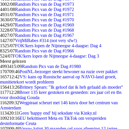
30
02/08
Random Pics van de Dag #1973
44
01/08
Random Pics van de Dag #1972
49
31/07
Random Pics van de Dag #1971
36
30/07
Random Pics van de Dag #1970
44
29/07
Random Pics van de Dag #1969
32
28/07
Random Pics van de Dag #1968
40
27/07
Random Pics van de Dag #1967
14
27/07
VrijMiBabes #314 (not very sfw!)
15
25/07
FOK!kers lopen de Nijmeegse 4-daagse: Dag 4
83
25/07
Random Pics van de Dag #1966
5
24/07
FOK!kers lopen de Nijmeegse 4-daagse: Dag 3
Meest gelezen
49934
15:09
Random Pics van de Dag #1980
1707
09:46
PostNL-bezorger steekt bewoner na ruzie over pakket
1657
12:42
VS: kans op Russische aanval op NAVO-land groeit,
munitietekort wordt probleem
1564
13:26
Britney Spears: "Ik geloof dat ik heb gefaald als moeder"
1177
12:28
Broer 135 keer gestoken en gesneden: zes jaar cel en tbs
voor doodslag Gouda
1162
09:32
Wegpiraat scheurt met 146 km/u door het centrum van
Amsterdam
1134
20:11
Geen 'happy end' bij seksdate via Kinky.nl
1092
10:16
EU bekritiseert Meta en TikTok om verspreiden
desinformatie Ceuta
1070
09:49
Vrouw krijgt 30 maanden cel voor afpersing 12-jarige