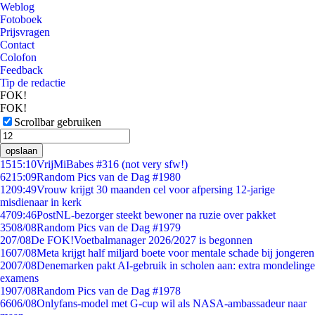
Weblog
Fotoboek
Prijsvragen
Contact
Colofon
Feedback
Tip de redactie
FOK!
FOK!
Scrollbar gebruiken
opslaan
15
15:10
VrijMiBabes #316 (not very sfw!)
62
15:09
Random Pics van de Dag #1980
12
09:49
Vrouw krijgt 30 maanden cel voor afpersing 12-jarige
misdienaar in kerk
47
09:46
PostNL-bezorger steekt bewoner na ruzie over pakket
35
08/08
Random Pics van de Dag #1979
2
07/08
De FOK!Voetbalmanager 2026/2027 is begonnen
16
07/08
Meta krijgt half miljard boete voor mentale schade bij jongeren
20
07/08
Denemarken pakt AI-gebruik in scholen aan: extra mondelinge
examens
19
07/08
Random Pics van de Dag #1978
66
06/08
Onlyfans-model met G-cup wil als NASA-ambassadeur naar