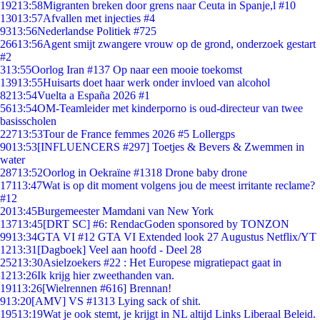
192
13:58
Migranten breken door grens naar Ceuta in Spanje,l #10
130
13:57
Afvallen met injecties #4
93
13:56
Nederlandse Politiek #725
266
13:56
Agent smijt zwangere vrouw op de grond, onderzoek gestart
#2
3
13:55
Oorlog Iran #137 Op naar een mooie toekomst
139
13:55
Huisarts doet haar werk onder invloed van alcohol
82
13:54
Vuelta a España 2026 #1
56
13:54
OM-Teamleider met kinderporno is oud-directeur van twee
basisscholen
227
13:53
Tour de France femmes 2026 #5 Lollergps
90
13:53
[INFLUENCERS #297] Toetjes & Bevers & Zwemmen in
water
287
13:52
Oorlog in Oekraïne #1318 Drone baby drone
171
13:47
Wat is op dit moment volgens jou de meest irritante reclame?
#12
20
13:45
Burgemeester Mamdani van New York
137
13:45
[DRT SC] #6: RendacGoden sponsored by TONZON
99
13:34
GTA VI #12 GTA VI Extended look 27 Augustus Netflix/YT
12
13:31
[Dagboek] Veel aan hoofd - Deel 28
252
13:30
Asielzoekers #22 : Het Europese migratiepact gaat in
12
13:26
Ik krijg hier zweethanden van.
191
13:26
[Wielrennen #616] Brennan!
9
13:20
[AMV] VS #1313 Lying sack of shit.
195
13:19
Wat je ook stemt, je krijgt in NL altijd Links Liberaal Beleid.