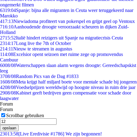
ongemerkt filmen
63
19:04
Spanje: bijna alle migranten in Ceuta weer teruggekeerd naar
Marokko
4
17:13
Niewiadoma profiteert van pokerspel en grijpt geel op Ventoux
7
16:10
Aanhoudende droogte veroorzaakt scheuren in dijken Zuid-
Holland
27
15:52
Italië hindert reizigers uit Spanje na migratiecrisis Ceuta
23
14:17
Long live the 7th of October
2
14:11
Nieuw te streamen in augustus
1
14:08
Excelsior opent seizoen met ruime zege op promovendus
Cambuur
60
08/08
Waterschappen slaan alarm wegens droogte: Gereedschapskist
leeg
37
08/08
Random Pics van de Dag #1833
16
08/08
Meta krijgt half miljard boete voor mentale schade bij jongeren
42
08/08
Voedselprijzen wereldwijd op hoogste niveau in ruim drie jaar
29
08/08
Kabinet geeft bedrijven geen compensatie voor schade door
laagwater
Forum
Forum
Scrollbar gebruiken
opslaan
230
13:58
[Live Eredivisie #1786] We zijn begonnen!