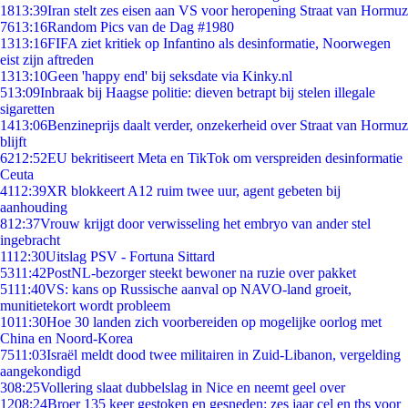
18
13:39
Iran stelt zes eisen aan VS voor heropening Straat van Hormuz
76
13:16
Random Pics van de Dag #1980
13
13:16
FIFA ziet kritiek op Infantino als desinformatie, Noorwegen
eist zijn aftreden
13
13:10
Geen 'happy end' bij seksdate via Kinky.nl
5
13:09
Inbraak bij Haagse politie: dieven betrapt bij stelen illegale
sigaretten
14
13:06
Benzineprijs daalt verder, onzekerheid over Straat van Hormuz
blijft
62
12:52
EU bekritiseert Meta en TikTok om verspreiden desinformatie
Ceuta
41
12:39
XR blokkeert A12 ruim twee uur, agent gebeten bij
aanhouding
8
12:37
Vrouw krijgt door verwisseling het embryo van ander stel
ingebracht
11
12:30
Uitslag PSV - Fortuna Sittard
53
11:42
PostNL-bezorger steekt bewoner na ruzie over pakket
51
11:40
VS: kans op Russische aanval op NAVO-land groeit,
munitietekort wordt probleem
10
11:30
Hoe 30 landen zich voorbereiden op mogelijke oorlog met
China en Noord-Korea
75
11:03
Israël meldt dood twee militairen in Zuid-Libanon, vergelding
aangekondigd
3
08:25
Vollering slaat dubbelslag in Nice en neemt geel over
12
08:24
Broer 135 keer gestoken en gesneden: zes jaar cel en tbs voor