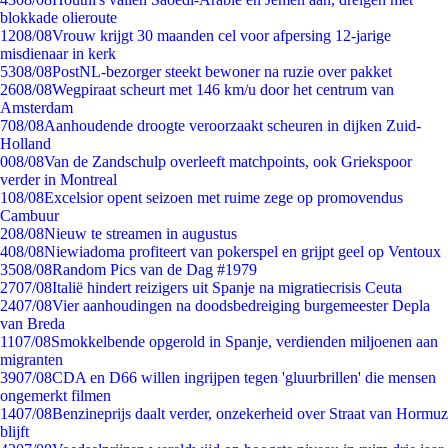
blokkade olieroute
12
08/08
Vrouw krijgt 30 maanden cel voor afpersing 12-jarige
misdienaar in kerk
53
08/08
PostNL-bezorger steekt bewoner na ruzie over pakket
26
08/08
Wegpiraat scheurt met 146 km/u door het centrum van
Amsterdam
7
08/08
Aanhoudende droogte veroorzaakt scheuren in dijken Zuid-
Holland
0
08/08
Van de Zandschulp overleeft matchpoints, ook Griekspoor
verder in Montreal
1
08/08
Excelsior opent seizoen met ruime zege op promovendus
Cambuur
2
08/08
Nieuw te streamen in augustus
4
08/08
Niewiadoma profiteert van pokerspel en grijpt geel op Ventoux
35
08/08
Random Pics van de Dag #1979
27
07/08
Italië hindert reizigers uit Spanje na migratiecrisis Ceuta
24
07/08
Vier aanhoudingen na doodsbedreiging burgemeester Depla
van Breda
11
07/08
Smokkelbende opgerold in Spanje, verdienden miljoenen aan
migranten
39
07/08
CDA en D66 willen ingrijpen tegen 'gluurbrillen' die mensen
ongemerkt filmen
14
07/08
Benzineprijs daalt verder, onzekerheid over Straat van Hormuz
blijft