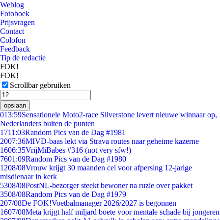
Weblog
Fotoboek
Prijsvragen
Contact
Colofon
Feedback
Tip de redactie
FOK!
FOK!
Scrollbar gebruiken
opslaan
0
13:59
Sensationele Moto2-race Silverstone levert nieuwe winnaar op,
Nederlanders buiten de punten
17
11:03
Random Pics van de Dag #1981
20
07:36
MIVD-baas lekt via Strava routes naar geheime kazerne
16
06:35
VrijMiBabes #316 (not very sfw!)
76
01:09
Random Pics van de Dag #1980
12
08/08
Vrouw krijgt 30 maanden cel voor afpersing 12-jarige
misdienaar in kerk
53
08/08
PostNL-bezorger steekt bewoner na ruzie over pakket
35
08/08
Random Pics van de Dag #1979
2
07/08
De FOK!Voetbalmanager 2026/2027 is begonnen
16
07/08
Meta krijgt half miljard boete voor mentale schade bij jongeren