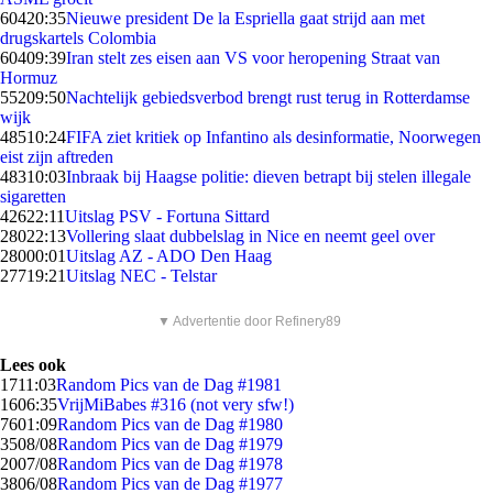
604
20:35
Nieuwe president De la Espriella gaat strijd aan met
drugskartels Colombia
604
09:39
Iran stelt zes eisen aan VS voor heropening Straat van
Hormuz
552
09:50
Nachtelijk gebiedsverbod brengt rust terug in Rotterdamse
wijk
485
10:24
FIFA ziet kritiek op Infantino als desinformatie, Noorwegen
eist zijn aftreden
483
10:03
Inbraak bij Haagse politie: dieven betrapt bij stelen illegale
sigaretten
426
22:11
Uitslag PSV - Fortuna Sittard
280
22:13
Vollering slaat dubbelslag in Nice en neemt geel over
280
00:01
Uitslag AZ - ADO Den Haag
277
19:21
Uitslag NEC - Telstar
▼ Advertentie door Refinery89
Lees ook
17
11:03
Random Pics van de Dag #1981
16
06:35
VrijMiBabes #316 (not very sfw!)
76
01:09
Random Pics van de Dag #1980
35
08/08
Random Pics van de Dag #1979
20
07/08
Random Pics van de Dag #1978
38
06/08
Random Pics van de Dag #1977