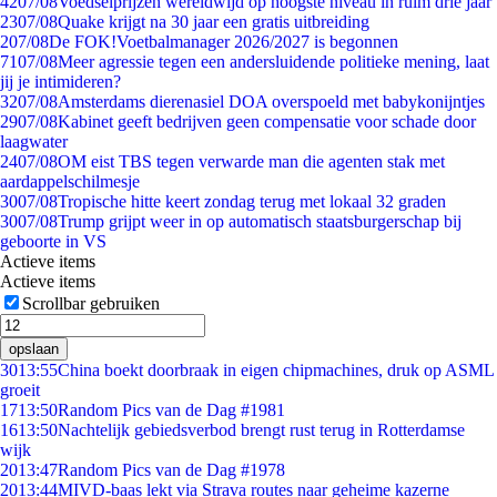
42
07/08
Voedselprijzen wereldwijd op hoogste niveau in ruim drie jaar
23
07/08
Quake krijgt na 30 jaar een gratis uitbreiding
2
07/08
De FOK!Voetbalmanager 2026/2027 is begonnen
71
07/08
Meer agressie tegen een andersluidende politieke mening, laat
jij je intimideren?
32
07/08
Amsterdams dierenasiel DOA overspoeld met babykonijntjes
29
07/08
Kabinet geeft bedrijven geen compensatie voor schade door
laagwater
24
07/08
OM eist TBS tegen verwarde man die agenten stak met
aardappelschilmesje
30
07/08
Tropische hitte keert zondag terug met lokaal 32 graden
30
07/08
Trump grijpt weer in op automatisch staatsburgerschap bij
geboorte in VS
Actieve items
Actieve items
Scrollbar gebruiken
opslaan
30
13:55
China boekt doorbraak in eigen chipmachines, druk op ASML
groeit
17
13:50
Random Pics van de Dag #1981
16
13:50
Nachtelijk gebiedsverbod brengt rust terug in Rotterdamse
wijk
20
13:47
Random Pics van de Dag #1978
20
13:44
MIVD-baas lekt via Strava routes naar geheime kazerne