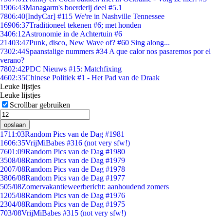
19
06:43
Managarm's boerderij deel #5.1
78
06:40
[IndyCar] #115 We're in Nashville Tennessee
169
06:37
Traditioneel tekenen #6; met honden
34
06:12
Astronomie in de Achtertuin #6
214
03:47
Punk, disco, New Wave of? #60 Sing along...
73
02:44
Spaanstalige nummers #34 A que calor nos pasaremos por el
verano?
78
02:42
PDC Nieuws #15: Matchfixing
46
02:35
Chinese Politiek #1 - Het Pad van de Draak
Leuke lijstjes
Leuke lijstjes
Scrollbar gebruiken
opslaan
17
11:03
Random Pics van de Dag #1981
16
06:35
VrijMiBabes #316 (not very sfw!)
76
01:09
Random Pics van de Dag #1980
35
08/08
Random Pics van de Dag #1979
20
07/08
Random Pics van de Dag #1978
38
06/08
Random Pics van de Dag #1977
5
05/08
Zomervakantieweerbericht: aanhoudend zomers
12
05/08
Random Pics van de Dag #1976
23
04/08
Random Pics van de Dag #1975
7
03/08
VrijMiBabes #315 (not very sfw!)