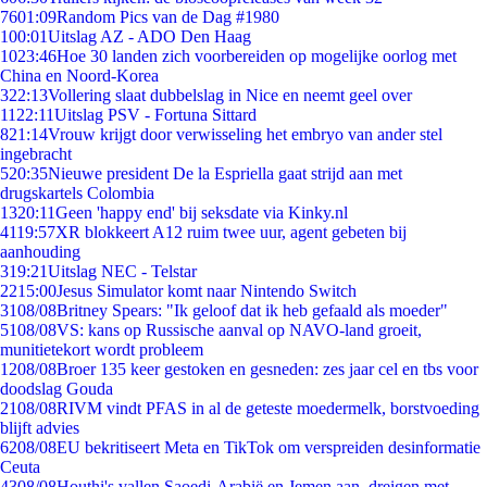
76
01:09
Random Pics van de Dag #1980
1
00:01
Uitslag AZ - ADO Den Haag
10
23:46
Hoe 30 landen zich voorbereiden op mogelijke oorlog met
China en Noord-Korea
3
22:13
Vollering slaat dubbelslag in Nice en neemt geel over
11
22:11
Uitslag PSV - Fortuna Sittard
8
21:14
Vrouw krijgt door verwisseling het embryo van ander stel
ingebracht
5
20:35
Nieuwe president De la Espriella gaat strijd aan met
drugskartels Colombia
13
20:11
Geen 'happy end' bij seksdate via Kinky.nl
41
19:57
XR blokkeert A12 ruim twee uur, agent gebeten bij
aanhouding
3
19:21
Uitslag NEC - Telstar
22
15:00
Jesus Simulator komt naar Nintendo Switch
31
08/08
Britney Spears: "Ik geloof dat ik heb gefaald als moeder"
51
08/08
VS: kans op Russische aanval op NAVO-land groeit,
munitietekort wordt probleem
12
08/08
Broer 135 keer gestoken en gesneden: zes jaar cel en tbs voor
doodslag Gouda
21
08/08
RIVM vindt PFAS in al de geteste moedermelk, borstvoeding
blijft advies
62
08/08
EU bekritiseert Meta en TikTok om verspreiden desinformatie
Ceuta
43
08/08
Houthi's vallen Saoedi-Arabië en Jemen aan, dreigen met