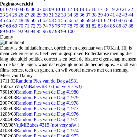
Paginaoverzicht
01
02
03
04
05
06
07
08
09
10
11
12
13
14
15
16
17
18
19
20
21
22
23
24
25
26
27
28
29
30
31
32
33
34
35
36
37
38
39
40
41
42
43
44
45
46
47
48
49
50
51
52
53
54
55
56
57
58
59
60
61
62
63
64
65
66
67
68
69
70
71
72
73
74
75
76
77
78
79
80
81
82
83
84
85
86
87
88
89
90
91
92
93
94
95
96
97
98
99
100
Danny
Danny is de initiatiefnemer, oprichter en eigenaar van FOK.nl. Hij is
maar zelden serieus, heeft een uitgesproken Rotterdamse mening die
lang niet altijd politiek correct is en bezit de bizarre eigenschap mensen
op de kast te jagen, waar dat eigenlijk nooit de bedoeling is. Houdt van
films, series, tech en gamen, en wil vooral nieuws met een mening.
Meer van Danny
17
11:03
Random Pics van de Dag #1981
16
06:35
VrijMiBabes #316 (not very sfw!)
76
01:09
Random Pics van de Dag #1980
35
08/08
Random Pics van de Dag #1979
20
07/08
Random Pics van de Dag #1978
38
06/08
Random Pics van de Dag #1977
12
05/08
Random Pics van de Dag #1976
23
04/08
Random Pics van de Dag #1975
7
03/08
VrijMiBabes #315 (not very sfw!)
41
03/08
Random Pics van de Dag #1974
30
02/08
Random Pics van de Dag #1973