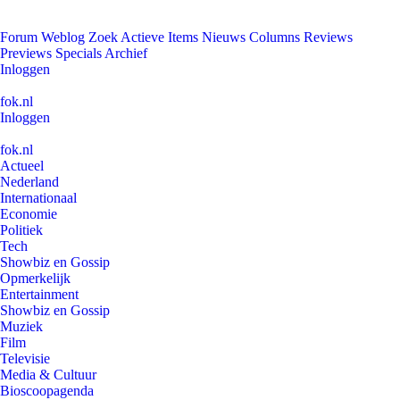
Forum
Weblog
Zoek
Actieve Items
Nieuws
Columns
Reviews
Previews
Specials
Archief
Inloggen
fok.nl
Inloggen
fok.nl
Actueel
Nederland
Internationaal
Economie
Politiek
Tech
Showbiz en Gossip
Opmerkelijk
Entertainment
Showbiz en Gossip
Muziek
Film
Televisie
Media & Cultuur
Bioscoopagenda