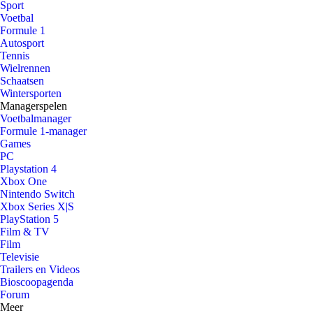
Sport
Voetbal
Formule 1
Autosport
Tennis
Wielrennen
Schaatsen
Wintersporten
Managerspelen
Voetbalmanager
Formule 1-manager
Games
PC
Playstation 4
Xbox One
Nintendo Switch
Xbox Series X|S
PlayStation 5
Film & TV
Film
Televisie
Trailers en Videos
Bioscoopagenda
Forum
Meer