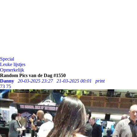
Special
Leuke lijstjes
Opmerkelijk
Random Pics van de Dag #1550
Danny
20-03-2025 23:27
21-03-2025 00:01
print
73
75