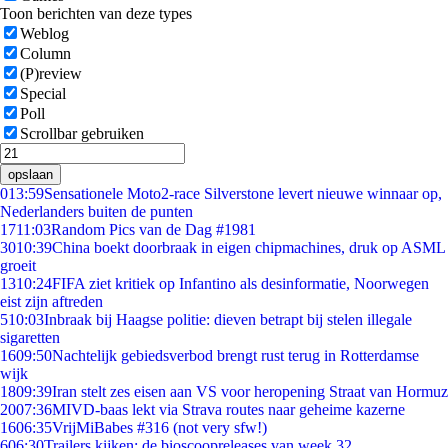
Toon berichten van deze types
Weblog
Column
(P)review
Special
Poll
Scrollbar gebruiken
opslaan
0
13:59
Sensationele Moto2-race Silverstone levert nieuwe winnaar op,
Nederlanders buiten de punten
17
11:03
Random Pics van de Dag #1981
30
10:39
China boekt doorbraak in eigen chipmachines, druk op ASML
groeit
13
10:24
FIFA ziet kritiek op Infantino als desinformatie, Noorwegen
eist zijn aftreden
5
10:03
Inbraak bij Haagse politie: dieven betrapt bij stelen illegale
sigaretten
16
09:50
Nachtelijk gebiedsverbod brengt rust terug in Rotterdamse
wijk
18
09:39
Iran stelt zes eisen aan VS voor heropening Straat van Hormuz
20
07:36
MIVD-baas lekt via Strava routes naar geheime kazerne
16
06:35
VrijMiBabes #316 (not very sfw!)
6
06:30
Trailers kijken: de bioscoopreleases van week 32