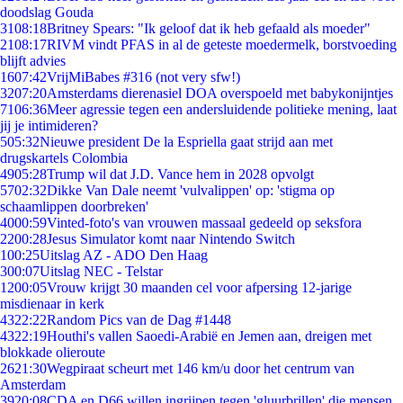
doodslag Gouda
31
08:18
Britney Spears: "Ik geloof dat ik heb gefaald als moeder"
21
08:17
RIVM vindt PFAS in al de geteste moedermelk, borstvoeding
blijft advies
16
07:42
VrijMiBabes #316 (not very sfw!)
32
07:20
Amsterdams dierenasiel DOA overspoeld met babykonijntjes
71
06:36
Meer agressie tegen een andersluidende politieke mening, laat
jij je intimideren?
5
05:32
Nieuwe president De la Espriella gaat strijd aan met
drugskartels Colombia
49
05:28
Trump wil dat J.D. Vance hem in 2028 opvolgt
57
02:32
Dikke Van Dale neemt 'vulvalippen' op: 'stigma op
schaamlippen doorbreken'
40
00:59
Vinted-foto's van vrouwen massaal gedeeld op seksfora
22
00:28
Jesus Simulator komt naar Nintendo Switch
1
00:25
Uitslag AZ - ADO Den Haag
3
00:07
Uitslag NEC - Telstar
12
00:05
Vrouw krijgt 30 maanden cel voor afpersing 12-jarige
misdienaar in kerk
43
22:22
Random Pics van de Dag #1448
43
22:19
Houthi's vallen Saoedi-Arabië en Jemen aan, dreigen met
blokkade olieroute
26
21:30
Wegpiraat scheurt met 146 km/u door het centrum van
Amsterdam
39
20:08
CDA en D66 willen ingrijpen tegen 'gluurbrillen' die mensen