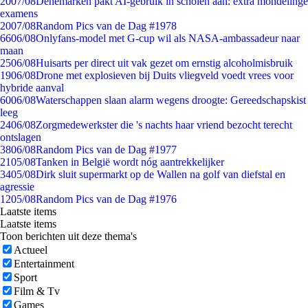
20
07/08
Denemarken pakt AI-gebruik in scholen aan: extra mondelinge
examens
20
07/08
Random Pics van de Dag #1978
66
06/08
Onlyfans-model met G-cup wil als NASA-ambassadeur naar
maan
25
06/08
Huisarts per direct uit vak gezet om ernstig alcoholmisbruik
19
06/08
Drone met explosieven bij Duits vliegveld voedt vrees voor
hybride aanval
60
06/08
Waterschappen slaan alarm wegens droogte: Gereedschapskist
leeg
24
06/08
Zorgmedewerkster die 's nachts haar vriend bezocht terecht
ontslagen
38
06/08
Random Pics van de Dag #1977
21
05/08
Tanken in België wordt nóg aantrekkelijker
34
05/08
Dirk sluit supermarkt op de Wallen na golf van diefstal en
agressie
12
05/08
Random Pics van de Dag #1976
Laatste items
Laatste items
Toon berichten uit deze thema's
Actueel
Entertainment
Sport
Film & Tv
Games