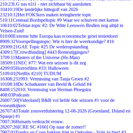
2
10:23
LG nas n1t1 - niet zichtbaar bij aansluiten
104
10:19
De landelijke hittegolf van 2026
232
10:12
Het FOK!kers maken teringherrie topic
5
10:11
Centraal Bordspeltopic #9 Waar we schuiven met karton
106
10:02
Telstar-topic #2: De Witte Leeuwen Brullen nog altijd in
Velsen-Zuid!
0
10:00
Extreme hitte Europa kan economische groei tenietdoen'
89
09:32
Voorspellingstopic: Wie is hier de weerkundige? #16
293
09:21
GAE Topic #25 De wederopstanding
43
09:17
[Crowdfunding] #443 Rentestijgingen?
37
09:11
Masters of the Universe (He-Man)
185
09:11
NEC #77: Wat een seizoen is dit zeg
42
09:05
Horrorfilms #33: Halloween
51
09:01
[Netflix #210] TUDUM
163
08:23
1993: Vermissing van Tanja Groen #2
101
08:18
De Schatkamer van Beeld & Geluid #4
84
08:15
2010: Vermissing van Herman Ploegstra
4
08:03
Podcasts
260
07:50
[Videoland] B&B vol liefde 6de seizoen #1 voor de
vooruitkijkers
267
07:43
Totale zonsverduistering 12-08-2026 (Groenland, IJsland en
Spanje) #1
70
07:36
Huisarts verkracht vrouw.
282
07:26
[CRE SC #160] Op naar de zomer!!
79
07:01
Franky en Coen bakken friet in Oekraïne - Volg ze hier! #3