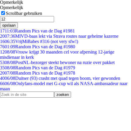
Opmerkelijk
Opmerkelijk
Scrollbar gebruiken
opslaan
17
11:03
Random Pics van de Dag #1981
20
07:36
MIVD-baas lekt via Strava routes naar geheime kazerne
16
06:35
VrijMiBabes #316 (not very sfw!)
76
01:09
Random Pics van de Dag #1980
12
08/08
Vrouw krijgt 30 maanden cel voor afpersing 12-jarige
misdienaar in kerk
53
08/08
PostNL-bezorger steekt bewoner na ruzie over pakket
35
08/08
Random Pics van de Dag #1979
20
07/08
Random Pics van de Dag #1978
40
06/08
Duitser (93) crasht met quad tegen boom, vier gewonden
66
06/08
Onlyfans-model met G-cup wil als NASA-ambassadeur naar
maan