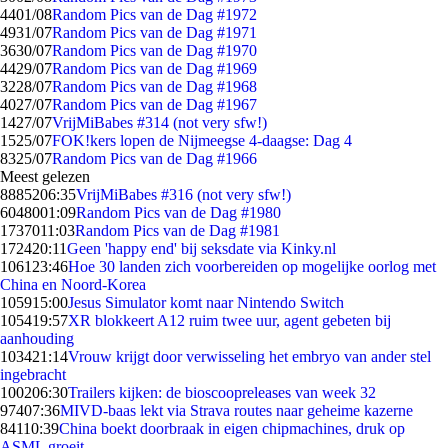
44
01/08
Random Pics van de Dag #1972
49
31/07
Random Pics van de Dag #1971
36
30/07
Random Pics van de Dag #1970
44
29/07
Random Pics van de Dag #1969
32
28/07
Random Pics van de Dag #1968
40
27/07
Random Pics van de Dag #1967
14
27/07
VrijMiBabes #314 (not very sfw!)
15
25/07
FOK!kers lopen de Nijmeegse 4-daagse: Dag 4
83
25/07
Random Pics van de Dag #1966
Meest gelezen
88852
06:35
VrijMiBabes #316 (not very sfw!)
60480
01:09
Random Pics van de Dag #1980
17370
11:03
Random Pics van de Dag #1981
1724
20:11
Geen 'happy end' bij seksdate via Kinky.nl
1061
23:46
Hoe 30 landen zich voorbereiden op mogelijke oorlog met
China en Noord-Korea
1059
15:00
Jesus Simulator komt naar Nintendo Switch
1054
19:57
XR blokkeert A12 ruim twee uur, agent gebeten bij
aanhouding
1034
21:14
Vrouw krijgt door verwisseling het embryo van ander stel
ingebracht
1002
06:30
Trailers kijken: de bioscoopreleases van week 32
974
07:36
MIVD-baas lekt via Strava routes naar geheime kazerne
841
10:39
China boekt doorbraak in eigen chipmachines, druk op
ASML groeit