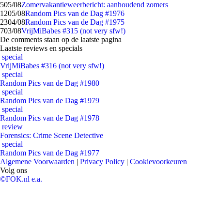
5
05/08
Zomervakantieweerbericht: aanhoudend zomers
12
05/08
Random Pics van de Dag #1976
23
04/08
Random Pics van de Dag #1975
7
03/08
VrijMiBabes #315 (not very sfw!)
De comments staan op de laatste pagina
Laatste reviews en specials
special
VrijMiBabes #316 (not very sfw!)
special
Random Pics van de Dag #1980
special
Random Pics van de Dag #1979
special
Random Pics van de Dag #1978
review
Forensics: Crime Scene Detective
special
Random Pics van de Dag #1977
Algemene Voorwaarden
|
Privacy Policy
|
Cookievoorkeuren
Volg ons
©FOK.nl e.a.