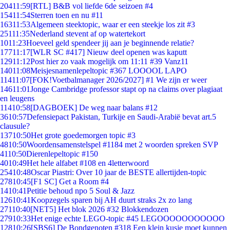
204
11:59
[RTL] B&B vol liefde 6de seizoen #4
154
11:54
Sterren toen en nu #11
163
11:53
Algemeen steektopic, waar er een steekje los zit #3
251
11:35
Nederland stevent af op watertekort
10
11:23
Hoeveel geld spendeer jij aan je beginnende relatie?
177
11:17
[WLR SC #417] Nieuw deel openen was kaputt
129
11:12
Post hier zo vaak mogelijk om 11:11 #39 Vanz11
140
11:08
Meisjesnamenlepeltopic #367 LOOOOL LAPO
114
11:07
[FOK!Voetbalmanager 2026/2027] #1 We zijn er weer
146
11:01
Jonge Cambridge professor stapt op na claims over plagiaat
en leugens
114
10:58
[DAGBOEK] De weg naar balans #12
36
10:57
Defensiepact Pakistan, Turkije en Saudi-Arabië bevat art.5
clausule?
137
10:50
Het grote goedemorgen topic #3
48
10:50
Woordensamenstelspel #1184 met 2 woorden spreken SVP
41
10:50
Dierenlepeltopic #150
40
10:49
Het hele alfabet #108 en 4letterwoord
254
10:48
Oscar Piastri: Over 10 jaar de BESTE allertijden-topic
278
10:45
[F1 SC] Get a Room #4
14
10:41
Petitie behoud npo 5 Soul & Jazz
126
10:41
Koopzegels sparen bij AH duurt straks 2x zo lang
271
10:40
[NET5] Het blok 2026 #32 Blokkendozen
279
10:33
Het enige echte LEGO-topic #45 LEGOOOOOOOOOOO
128
10:26
[SBS6] De Bondgenoten #318 Een klein kusje moet kunnen