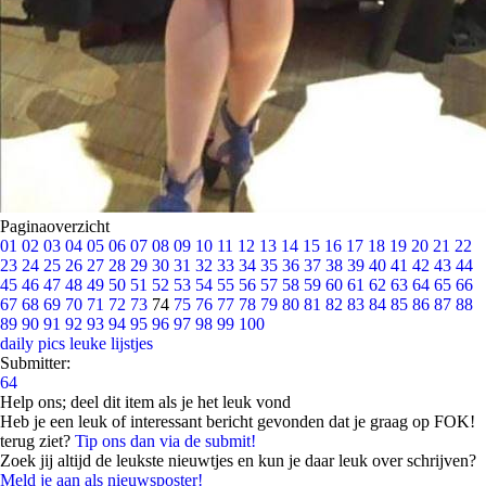
Paginaoverzicht
01
02
03
04
05
06
07
08
09
10
11
12
13
14
15
16
17
18
19
20
21
22
23
24
25
26
27
28
29
30
31
32
33
34
35
36
37
38
39
40
41
42
43
44
45
46
47
48
49
50
51
52
53
54
55
56
57
58
59
60
61
62
63
64
65
66
67
68
69
70
71
72
73
74
75
76
77
78
79
80
81
82
83
84
85
86
87
88
89
90
91
92
93
94
95
96
97
98
99
100
daily pics
leuke lijstjes
Submitter:
64
Help ons; deel dit item als je het leuk vond
Heb je een leuk of interessant bericht gevonden dat je graag op FOK!
terug ziet?
Tip ons dan via de submit!
Zoek jij altijd de leukste nieuwtjes en kun je daar leuk over schrijven?
Meld je aan als nieuwsposter!