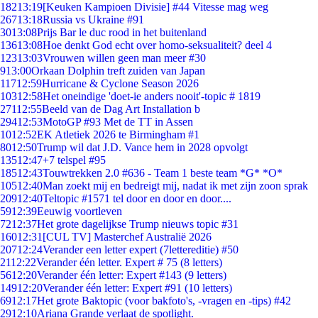
182
13:19
[Keuken Kampioen Divisie] #44 Vitesse mag weg
267
13:18
Russia vs Ukraine #91
30
13:08
Prijs Bar le duc rood in het buitenland
136
13:08
Hoe denkt God echt over homo-seksualiteit? deel 4
123
13:03
Vrouwen willen geen man meer #30
9
13:00
Orkaan Dolphin treft zuiden van Japan
117
12:59
Hurricane & Cyclone Season 2026
103
12:58
Het oneindige 'doet-ie anders nooit'-topic # 1819
271
12:55
Beeld van de Dag Art Installation b
294
12:53
MotoGP #93 Met de TT in Assen
10
12:52
EK Atletiek 2026 te Birmingham #1
80
12:50
Trump wil dat J.D. Vance hem in 2028 opvolgt
135
12:47
+7 telspel #95
185
12:43
Touwtrekken 2.0 #636 - Team 1 beste team *G* *O*
105
12:40
Man zoekt mij en bedreigt mij, nadat ik met zijn zoon sprak
209
12:40
Teltopic #1571 tel door en door en door....
59
12:39
Eeuwig voortleven
72
12:37
Het grote dagelijkse Trump nieuws topic #31
160
12:31
[CUL TV] Masterchef Australië 2026
207
12:24
Verander een letter expert (7lettereditie) #50
21
12:22
Verander één letter. Expert # 75 (8 letters)
56
12:20
Verander één letter: Expert #143 (9 letters)
149
12:20
Verander één letter: Expert #91 (10 letters)
69
12:17
Het grote Baktopic (voor bakfoto's, -vragen en -tips) #42
29
12:10
Ariana Grande verlaat de spotlight.