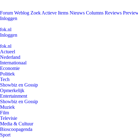
Forum
Weblog
Zoek
Actieve Items
Nieuws
Columns
Reviews
Previe
Inloggen
fok.nl
Inloggen
fok.nl
Actueel
Nederland
Internationaal
Economie
Politiek
Tech
Showbiz en Gossip
Opmerkelijk
Entertainment
Showbiz en Gossip
Muziek
Film
Televisie
Media & Cultuur
Bioscoopagenda
Sport