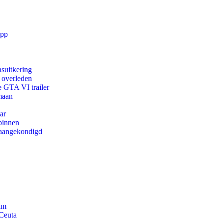
app
suitkering
d overleden
e GTA VI trailer
maan
ar
binnen
g aangekondigd
am
 Ceuta