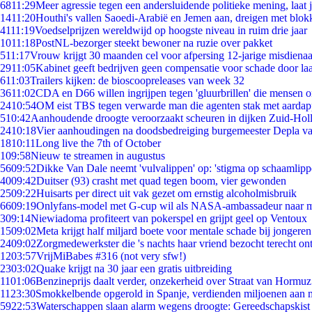
68
11:29
Meer agressie tegen een andersluidende politieke mening, laat ji
14
11:20
Houthi's vallen Saoedi-Arabië en Jemen aan, dreigen met blok
41
11:19
Voedselprijzen wereldwijd op hoogste niveau in ruim drie jaar
10
11:18
PostNL-bezorger steekt bewoner na ruzie over pakket
5
11:17
Vrouw krijgt 30 maanden cel voor afpersing 12-jarige misdienaa
29
11:05
Kabinet geeft bedrijven geen compensatie voor schade door la
6
11:03
Trailers kijken: de bioscoopreleases van week 32
36
11:02
CDA en D66 willen ingrijpen tegen 'gluurbrillen' die mensen 
24
10:54
OM eist TBS tegen verwarde man die agenten stak met aardap
5
10:42
Aanhoudende droogte veroorzaakt scheuren in dijken Zuid-Hol
24
10:18
Vier aanhoudingen na doodsbedreiging burgemeester Depla v
18
10:11
Long live the 7th of October
1
09:58
Nieuw te streamen in augustus
56
09:52
Dikke Van Dale neemt 'vulvalippen' op: 'stigma op schaamlip
40
09:42
Duitser (93) crasht met quad tegen boom, vier gewonden
25
09:22
Huisarts per direct uit vak gezet om ernstig alcoholmisbruik
66
09:19
Onlyfans-model met G-cup wil als NASA-ambassadeur naar 
3
09:14
Niewiadoma profiteert van pokerspel en grijpt geel op Ventoux
15
09:02
Meta krijgt half miljard boete voor mentale schade bij jongeren
24
09:02
Zorgmedewerkster die 's nachts haar vriend bezocht terecht on
12
03:57
VrijMiBabes #316 (not very sfw!)
23
03:02
Quake krijgt na 30 jaar een gratis uitbreiding
11
01:06
Benzineprijs daalt verder, onzekerheid over Straat van Hormuz 
11
23:30
Smokkelbende opgerold in Spanje, verdienden miljoenen aan 
59
22:53
Waterschappen slaan alarm wegens droogte: Gereedschapskist