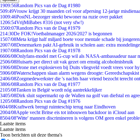
19
09:56
Random Pics van de Dag #1980
5
09:49
Vrouw krijgt 30 maanden cel voor afpersing 12-jarige misdienaa
10
09:46
PostNL-bezorger steekt bewoner na ruzie over pakket
12
06:54
VrijMiBabes #316 (not very sfw!)
35
00:07
Random Pics van de Dag #1979
2
14:30
De FOK!Voetbalmanager 2026/2027 is begonnen
15
07/08
Meta krijgt half miljard boete voor mentale schade bij jongeren
20
07/08
Denemarken pakt AI-gebruik in scholen aan: extra mondeling
19
07/08
Random Pics van de Dag #1978
66
06/08
Onlyfans-model met G-cup wil als NASA-ambassadeur naar 
25
06/08
Huisarts per direct uit vak gezet om ernstig alcoholmisbruik
19
06/08
Drone met explosieven bij Duits vliegveld voedt vrees voor hy
59
06/08
Waterschappen slaan alarm wegens droogte: Gereedschapskist
24
06/08
Zorgmedewerkster die 's nachts haar vriend bezocht terecht on
38
06/08
Random Pics van de Dag #1977
21
05/08
Tanken in België wordt nóg aantrekkelijker
34
05/08
Dirk sluit supermarkt op de Wallen na golf van diefstal en agre
12
05/08
Random Pics van de Dag #1976
6
04/08
Kraftwerk brengt ruimteschip terug naar Eindhoven
20
04/08
Apple vecht Britse eis tot inbouwen backdoor in iCloud aan
85
04/08
'Witte' mannen discrimineren is volgens OM geen enkel probl
Laatste items
Laatste items
Toon berichten uit deze thema's