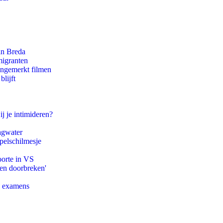
an Breda
migranten
ongemerkt filmen
lijft
ij je intimideren?
agwater
pelschilmesje
oorte in VS
pen doorbreken'
e examens