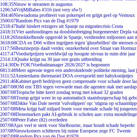
1
08:35
Nieuw te streamen in augustus
12
06:54
VrijMiBabes #316 (not very sfw!)
3
04:46
Niewiadoma profiteert van pokerspel en grijpt geel op Ventoux
35
00:07
Random Pics van de Dag #1979
25
18:47
Italië hindert reizigers uit Spanje na migratiecrisis Ceuta
24
18:31
Vier aanhoudingen na doodsbedreiging burgemeester Depla v
11
18:26
Smokkelbende opgerold in Spanje, verdienden miljoenen aan 
36
18:08
CDA en D66 willen ingrijpen tegen 'gluurbrillen' die mensen 
11
17:56
Benzineprijs daalt verder, onzekerheid over Straat van Hormuz b
41
17:47
Voedselprijzen wereldwijd op hoogste niveau in ruim drie jaar
23
14:33
Quake krijgt na 30 jaar een gratis uitbreiding
2
14:30
De FOK!Voetbalmanager 2026/2027 is begonnen
68
13:48
Meer agressie tegen een andersluidende politieke mening, laat j
31
11:52
Amsterdams dierenasiel DOA overspoeld met babykonijntjes
29
11:46
Kabinet geeft bedrijven geen compensatie voor schade door la
24
07/08
OM eist TBS tegen verwarde man die agenten stak met aardap
30
07/08
Tropische hitte keert zondag terug met lokaal 32 graden
30
07/08
Trump grijpt weer in op automatisch staatsburgerschap bij geb
56
07/08
Dikke Van Dale neemt 'vulvalippen' op: 'stigma op schaamlip
15
07/08
Meta krijgt half miljard boete voor mentale schade bij jongeren
20
07/08
Denemarken pakt AI-gebruik in scholen aan: extra mondeling
25
07/08
Peter Faber (82) overleden
0
07/08
Ajax veel te sterk voor Shelbourne, maar houdt schade beperkt
1
07/08
Nieuwkomers schitteren bij ruime Europese zege FC Twente
19
07/08
Random Pics van de Dag #1978