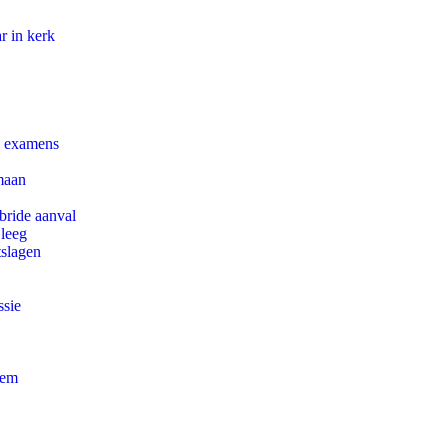
r in kerk
e examens
maan
bride aanval
 leeg
tslagen
ssie
eem