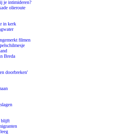
j je intimideren?
kade olieroute
r in kerk
agwater
ongemerkt filmen
pelschilmesje
land
an Breda
pen doorbreken'
maan
tslagen
blijft
migranten
 leeg