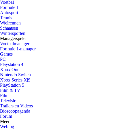
Voetbal
Formule 1
Autosport
Tennis
Wielrennen
Schaatsen
Wintersporten
Managerspelen
Voetbalmanager
Formule 1-manager
Games
PC
Playstation 4
Xbox One
Nintendo Switch
Xbox Series X|S
PlayStation 5
Film & TV
Film
Televisie
Trailers en Videos
Bioscoopagenda
Forum
Meer
Weblog