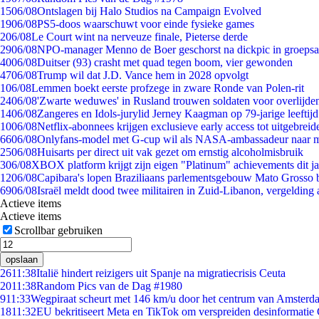
15
06/08
Ontslagen bij Halo Studios na Campaign Evolved
19
06/08
PS5-doos waarschuwt voor einde fysieke games
2
06/08
Le Court wint na nerveuze finale, Pieterse derde
29
06/08
NPO-manager Menno de Boer geschorst na dickpic in groeps
40
06/08
Duitser (93) crasht met quad tegen boom, vier gewonden
47
06/08
Trump wil dat J.D. Vance hem in 2028 opvolgt
1
06/08
Lemmen boekt eerste profzege in zware Ronde van Polen-rit
24
06/08
'Zwarte weduwes' in Rusland trouwen soldaten voor overlijden
14
06/08
Zangeres en Idols-jurylid Jerney Kaagman op 79-jarige leeftij
10
06/08
Netflix-abonnees krijgen exclusieve early access tot uitgebreid
66
06/08
Onlyfans-model met G-cup wil als NASA-ambassadeur naar 
25
06/08
Huisarts per direct uit vak gezet om ernstig alcoholmisbruik
3
06/08
XBOX platform krijgt zijn eigen "Platinum" achievements dit ja
12
06/08
Capibara's lopen Braziliaans parlementsgebouw Mato Grosso 
69
06/08
Israël meldt dood twee militairen in Zuid-Libanon, vergeldin
Actieve items
Actieve items
Scrollbar gebruiken
opslaan
26
11:38
Italië hindert reizigers uit Spanje na migratiecrisis Ceuta
20
11:38
Random Pics van de Dag #1980
9
11:33
Wegpiraat scheurt met 146 km/u door het centrum van Amsterd
18
11:32
EU bekritiseert Meta en TikTok om verspreiden desinformatie