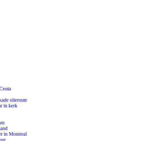
 Ceuta
kade olieroute
r in kerk
dam
land
r in Montreal
uur