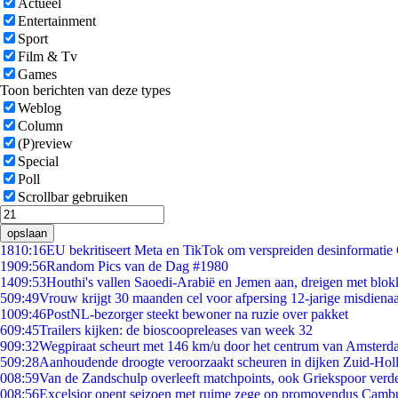
Actueel
Entertainment
Sport
Film & Tv
Games
Toon berichten van deze types
Weblog
Column
(P)review
Special
Poll
Scrollbar gebruiken
opslaan
18
10:16
EU bekritiseert Meta en TikTok om verspreiden desinformatie
19
09:56
Random Pics van de Dag #1980
14
09:53
Houthi's vallen Saoedi-Arabië en Jemen aan, dreigen met blok
5
09:49
Vrouw krijgt 30 maanden cel voor afpersing 12-jarige misdienaa
10
09:46
PostNL-bezorger steekt bewoner na ruzie over pakket
6
09:45
Trailers kijken: de bioscoopreleases van week 32
9
09:32
Wegpiraat scheurt met 146 km/u door het centrum van Amster
5
09:28
Aanhoudende droogte veroorzaakt scheuren in dijken Zuid-Hol
0
08:59
Van de Zandschulp overleeft matchpoints, ook Griekspoor verde
0
08:56
Excelsior opent seizoen met ruime zege op promovendus Camb