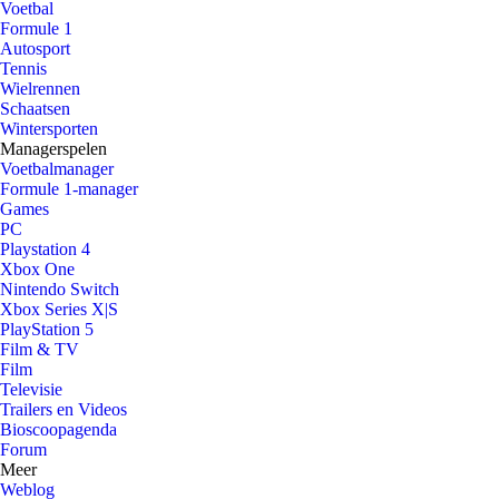
Voetbal
Formule 1
Autosport
Tennis
Wielrennen
Schaatsen
Wintersporten
Managerspelen
Voetbalmanager
Formule 1-manager
Games
PC
Playstation 4
Xbox One
Nintendo Switch
Xbox Series X|S
PlayStation 5
Film & TV
Film
Televisie
Trailers en Videos
Bioscoopagenda
Forum
Meer
Weblog