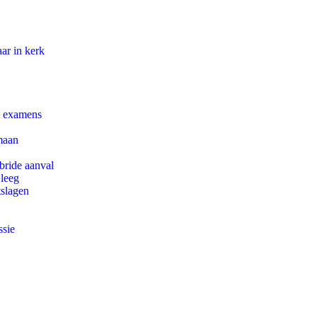
ar in kerk
e examens
maan
bride aanval
 leeg
tslagen
ssie