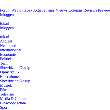
Forum
Weblog
Zoek
Actieve Items
Nieuws
Columns
Reviews
Previe
Inloggen
fok.nl
Inloggen
fok.nl
Actueel
Nederland
Internationaal
Economie
Politiek
Tech
Showbiz en Gossip
Opmerkelijk
Entertainment
Showbiz en Gossip
Muziek
Film
Televisie
Media & Cultuur
Bioscoopagenda
Sport