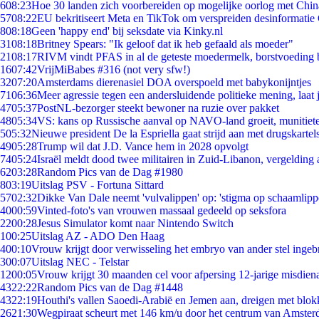
6
08:23
Hoe 30 landen zich voorbereiden op mogelijke oorlog met Chi
57
08:22
EU bekritiseert Meta en TikTok om verspreiden desinformatie
8
08:18
Geen 'happy end' bij seksdate via Kinky.nl
31
08:18
Britney Spears: "Ik geloof dat ik heb gefaald als moeder"
21
08:17
RIVM vindt PFAS in al de geteste moedermelk, borstvoeding bl
16
07:42
VrijMiBabes #316 (not very sfw!)
32
07:20
Amsterdams dierenasiel DOA overspoeld met babykonijntjes
71
06:36
Meer agressie tegen een andersluidende politieke mening, laat j
47
05:37
PostNL-bezorger steekt bewoner na ruzie over pakket
48
05:34
VS: kans op Russische aanval op NAVO-land groeit, munitiet
5
05:32
Nieuwe president De la Espriella gaat strijd aan met drugskarte
49
05:28
Trump wil dat J.D. Vance hem in 2028 opvolgt
74
05:24
Israël meldt dood twee militairen in Zuid-Libanon, vergeldin
62
03:28
Random Pics van de Dag #1980
8
03:19
Uitslag PSV - Fortuna Sittard
57
02:32
Dikke Van Dale neemt 'vulvalippen' op: 'stigma op schaamlip
40
00:59
Vinted-foto's van vrouwen massaal gedeeld op seksfora
22
00:28
Jesus Simulator komt naar Nintendo Switch
1
00:25
Uitslag AZ - ADO Den Haag
4
00:10
Vrouw krijgt door verwisseling het embryo van ander stel ingeb
3
00:07
Uitslag NEC - Telstar
12
00:05
Vrouw krijgt 30 maanden cel voor afpersing 12-jarige misdiena
43
22:22
Random Pics van de Dag #1448
43
22:19
Houthi's vallen Saoedi-Arabië en Jemen aan, dreigen met blok
26
21:30
Wegpiraat scheurt met 146 km/u door het centrum van Amste