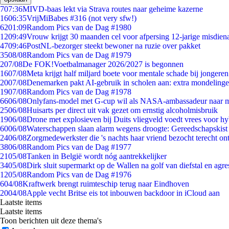
7
07:36
MIVD-baas lekt via Strava routes naar geheime kazerne
16
06:35
VrijMiBabes #316 (not very sfw!)
62
01:09
Random Pics van de Dag #1980
12
09:49
Vrouw krijgt 30 maanden cel voor afpersing 12-jarige misdiena
47
09:46
PostNL-bezorger steekt bewoner na ruzie over pakket
35
08/08
Random Pics van de Dag #1979
2
07/08
De FOK!Voetbalmanager 2026/2027 is begonnen
16
07/08
Meta krijgt half miljard boete voor mentale schade bij jongeren
20
07/08
Denemarken pakt AI-gebruik in scholen aan: extra mondeling
19
07/08
Random Pics van de Dag #1978
66
06/08
Onlyfans-model met G-cup wil als NASA-ambassadeur naar 
25
06/08
Huisarts per direct uit vak gezet om ernstig alcoholmisbruik
19
06/08
Drone met explosieven bij Duits vliegveld voedt vrees voor hy
60
06/08
Waterschappen slaan alarm wegens droogte: Gereedschapskist
24
06/08
Zorgmedewerkster die 's nachts haar vriend bezocht terecht on
38
06/08
Random Pics van de Dag #1977
21
05/08
Tanken in België wordt nóg aantrekkelijker
34
05/08
Dirk sluit supermarkt op de Wallen na golf van diefstal en agre
12
05/08
Random Pics van de Dag #1976
6
04/08
Kraftwerk brengt ruimteschip terug naar Eindhoven
20
04/08
Apple vecht Britse eis tot inbouwen backdoor in iCloud aan
Laatste items
Laatste items
Toon berichten uit deze thema's