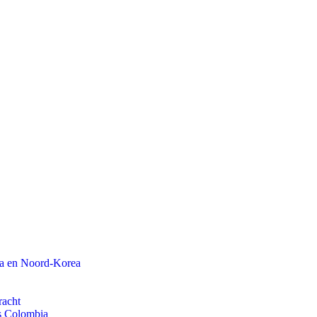
na en Noord-Korea
racht
ls Colombia