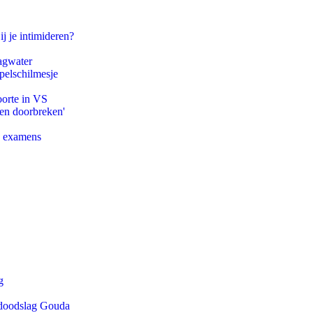
ij je intimideren?
agwater
pelschilmesje
oorte in VS
pen doorbreken'
e examens
g
r doodslag Gouda