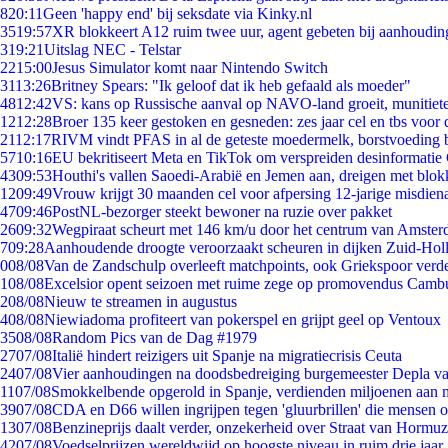
8
20:11
Geen 'happy end' bij seksdate via Kinky.nl
35
19:57
XR blokkeert A12 ruim twee uur, agent gebeten bij aanhoudin
3
19:21
Uitslag NEC - Telstar
22
15:00
Jesus Simulator komt naar Nintendo Switch
31
13:26
Britney Spears: "Ik geloof dat ik heb gefaald als moeder"
48
12:42
VS: kans op Russische aanval op NAVO-land groeit, munitiet
12
12:28
Broer 135 keer gestoken en gesneden: zes jaar cel en tbs voo
21
12:17
RIVM vindt PFAS in al de geteste moedermelk, borstvoeding bl
57
10:16
EU bekritiseert Meta en TikTok om verspreiden desinformatie
43
09:53
Houthi's vallen Saoedi-Arabië en Jemen aan, dreigen met blok
12
09:49
Vrouw krijgt 30 maanden cel voor afpersing 12-jarige misdiena
47
09:46
PostNL-bezorger steekt bewoner na ruzie over pakket
26
09:32
Wegpiraat scheurt met 146 km/u door het centrum van Amste
7
09:28
Aanhoudende droogte veroorzaakt scheuren in dijken Zuid-Hol
0
08/08
Van de Zandschulp overleeft matchpoints, ook Griekspoor verde
1
08/08
Excelsior opent seizoen met ruime zege op promovendus Camb
2
08/08
Nieuw te streamen in augustus
4
08/08
Niewiadoma profiteert van pokerspel en grijpt geel op Ventoux
35
08/08
Random Pics van de Dag #1979
27
07/08
Italië hindert reizigers uit Spanje na migratiecrisis Ceuta
24
07/08
Vier aanhoudingen na doodsbedreiging burgemeester Depla v
11
07/08
Smokkelbende opgerold in Spanje, verdienden miljoenen aan 
39
07/08
CDA en D66 willen ingrijpen tegen 'gluurbrillen' die mensen 
13
07/08
Benzineprijs daalt verder, onzekerheid over Straat van Hormuz 
42
07/08
Voedselprijzen wereldwijd op hoogste niveau in ruim drie jaar