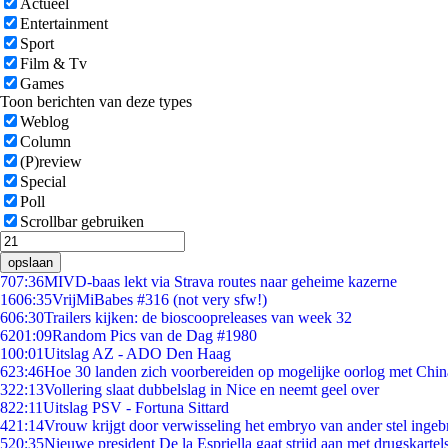
Actueel
Entertainment
Sport
Film & Tv
Games
Toon berichten van deze types
Weblog
Column
(P)review
Special
Poll
Scrollbar gebruiken
opslaan
7
07:36
MIVD-baas lekt via Strava routes naar geheime kazerne
16
06:35
VrijMiBabes #316 (not very sfw!)
6
06:30
Trailers kijken: de bioscoopreleases van week 32
62
01:09
Random Pics van de Dag #1980
1
00:01
Uitslag AZ - ADO Den Haag
6
23:46
Hoe 30 landen zich voorbereiden op mogelijke oorlog met Chi
3
22:13
Vollering slaat dubbelslag in Nice en neemt geel over
8
22:11
Uitslag PSV - Fortuna Sittard
4
21:14
Vrouw krijgt door verwisseling het embryo van ander stel ingeb
5
20:35
Nieuwe president De la Espriella gaat strijd aan met drugskarte