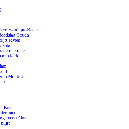
g
ekort wordt probleem
r doodslag Gouda
ijft advies
 Ceuta
kade olieroute
ar in kerk
rdam
land
r in Montreal
uur
an Breda
migranten
ongemerkt filmen
blijft