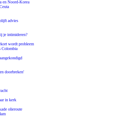
na en Noord-Korea
 Ceuta
ijft advies
ij je intimideren?
ekort wordt probleem
ls Colombia
g aangekondigd
pen doorbreken'
racht
ar in kerk
kade olieroute
rdam