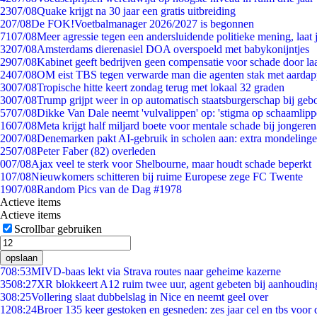
23
07/08
Quake krijgt na 30 jaar een gratis uitbreiding
2
07/08
De FOK!Voetbalmanager 2026/2027 is begonnen
71
07/08
Meer agressie tegen een andersluidende politieke mening, laat j
32
07/08
Amsterdams dierenasiel DOA overspoeld met babykonijntjes
29
07/08
Kabinet geeft bedrijven geen compensatie voor schade door la
24
07/08
OM eist TBS tegen verwarde man die agenten stak met aardap
30
07/08
Tropische hitte keert zondag terug met lokaal 32 graden
30
07/08
Trump grijpt weer in op automatisch staatsburgerschap bij geb
57
07/08
Dikke Van Dale neemt 'vulvalippen' op: 'stigma op schaamlip
16
07/08
Meta krijgt half miljard boete voor mentale schade bij jongeren
20
07/08
Denemarken pakt AI-gebruik in scholen aan: extra mondeling
25
07/08
Peter Faber (82) overleden
0
07/08
Ajax veel te sterk voor Shelbourne, maar houdt schade beperkt
1
07/08
Nieuwkomers schitteren bij ruime Europese zege FC Twente
19
07/08
Random Pics van de Dag #1978
Actieve items
Actieve items
Scrollbar gebruiken
opslaan
7
08:53
MIVD-baas lekt via Strava routes naar geheime kazerne
35
08:27
XR blokkeert A12 ruim twee uur, agent gebeten bij aanhoudin
3
08:25
Vollering slaat dubbelslag in Nice en neemt geel over
12
08:24
Broer 135 keer gestoken en gesneden: zes jaar cel en tbs voo