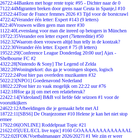
267
22:44
Banken met hoge rente topic #95 - Dichter naar de 0
71
22:44
Migranten breken door grens naar Ceuta in Spanje,l #10
235
22:44
Tour de France femmes 2026 #3 Tijd voor de borstcrawl
47
22:42
Verander één letter: Expert #143 (9 letters)
8
22:40
Vrouwen willen geen man meer #30
11
22:40
Levenslang voor man die inreed op betogers in München
197
22:35
Verander een letter expert (7lettereditie) #50
16
22:32
Waarom doen vrouwen altijd hun telly in de kontzak?
12
22:30
Verander één letter. Expert # 75 (8 letters)
195
22:29
[Conference League Donderdag 20:00 uur] Ajax -
Shelbourne FC #2
43
22:28
[Nintendo & Sony] The Legend of Zelda
38
22:28
Woningtekort: dus ga je woningen slopen, logisch
272
22:24
Post hier pas overleden muzikanten #32
50
22:23
[NPO1] Goedenavond Nederland
180
22:22
Post hier zo vaak mogelijk om 22:22 uur #76
14
22:18
Hoe ga jij om met een relatiebreuk?
224
22:14
[Videoland] B&B vol liefde 6de seizoen #1 voor de
vooruitkijkers
246
22:12
Afbeeldingen die je gemaakt hebt met AI
187
22:11
[SBS6] De Oranjezomer #10 Helene je kan het niet stop
ermee
179
22:06
[ONLINE] Roddelpraat Topic #21
216
22:05
[UEL/ECL live topic] #160 GOAAAAAAAAAAAAAL
75
22:02
[FOK!Voetbalmanager 2026/2027] #1 We zijn er weer