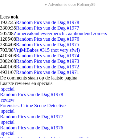
▼ Advertentie door Refinery89
Lees ook
19
22:45
Random Pics van de Dag #1978
33
00:35
Random Pics van de Dag #1977
5
05/08
Zomervakantieweerbericht: aanhoudend zomers
12
05/08
Random Pics van de Dag #1976
23
04/08
Random Pics van de Dag #1975
7
03/08
VrijMiBabes #315 (not very sfw!)
41
03/08
Random Pics van de Dag #1974
30
02/08
Random Pics van de Dag #1973
44
01/08
Random Pics van de Dag #1972
49
31/07
Random Pics van de Dag #1971
De comments staan op de laatste pagina
Laatste reviews en specials
special
Random Pics van de Dag #1978
review
Forensics: Crime Scene Detective
special
Random Pics van de Dag #1977
special
Random Pics van de Dag #1976
special