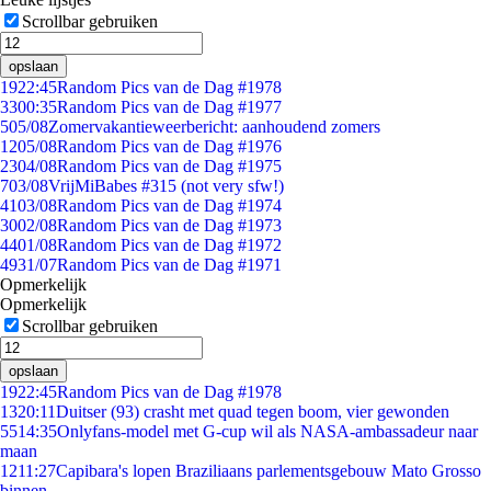
Scrollbar gebruiken
opslaan
19
22:45
Random Pics van de Dag #1978
33
00:35
Random Pics van de Dag #1977
5
05/08
Zomervakantieweerbericht: aanhoudend zomers
12
05/08
Random Pics van de Dag #1976
23
04/08
Random Pics van de Dag #1975
7
03/08
VrijMiBabes #315 (not very sfw!)
41
03/08
Random Pics van de Dag #1974
30
02/08
Random Pics van de Dag #1973
44
01/08
Random Pics van de Dag #1972
49
31/07
Random Pics van de Dag #1971
Opmerkelijk
Opmerkelijk
Scrollbar gebruiken
opslaan
19
22:45
Random Pics van de Dag #1978
13
20:11
Duitser (93) crasht met quad tegen boom, vier gewonden
55
14:35
Onlyfans-model met G-cup wil als NASA-ambassadeur naar
maan
12
11:27
Capibara's lopen Braziliaans parlementsgebouw Mato Grosso
binnen