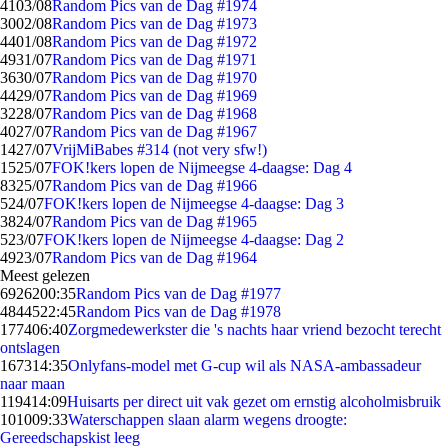
41
03/08
Random Pics van de Dag #1974
30
02/08
Random Pics van de Dag #1973
44
01/08
Random Pics van de Dag #1972
49
31/07
Random Pics van de Dag #1971
36
30/07
Random Pics van de Dag #1970
44
29/07
Random Pics van de Dag #1969
32
28/07
Random Pics van de Dag #1968
40
27/07
Random Pics van de Dag #1967
14
27/07
VrijMiBabes #314 (not very sfw!)
15
25/07
FOK!kers lopen de Nijmeegse 4-daagse: Dag 4
83
25/07
Random Pics van de Dag #1966
5
24/07
FOK!kers lopen de Nijmeegse 4-daagse: Dag 3
38
24/07
Random Pics van de Dag #1965
5
23/07
FOK!kers lopen de Nijmeegse 4-daagse: Dag 2
49
23/07
Random Pics van de Dag #1964
Meest gelezen
69262
00:35
Random Pics van de Dag #1977
48445
22:45
Random Pics van de Dag #1978
1774
06:40
Zorgmedewerkster die 's nachts haar vriend bezocht terecht
ontslagen
1673
14:35
Onlyfans-model met G-cup wil als NASA-ambassadeur
naar maan
1194
14:09
Huisarts per direct uit vak gezet om ernstig alcoholmisbruik
1010
09:33
Waterschappen slaan alarm wegens droogte:
Gereedschapskist leeg