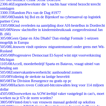
23
06:40
Zorgmedewerkster die 's nachts haar vriend bezocht terecht
ontslagen
33
00:35
Random Pics van de Dag #1977
18
05/08
Datalek bij Bol en de Bijenkorf na cyberaanval op logistiek
partner Ceva
33
05/08
Kind overleden na aanrijding door AH-bestelbus in Dordrecht
6
05/08
Nieuw slachtoffer in kindermisbruikzaak zorgprofessional Jan
B. (66)
3
05/08
Geen Qatar en Abu Dhabi? Dan eindigt Formule 1-seizoen
mogelijk in Europa
5
05/08
Litouwen vindt opnieuw migrantentunnel onder grens met Wit-
Rusland
45
05/08
Progressieve Democraat El-Sayed wint nipt voorverkiezing
Michigan
11
05/08
Accell, moederbedrijf Sparta en Batavus, vraagt uitstel van
betaling aan
5
05/08
Zomervakantieweerbericht: aanhoudend zomers
1
05/08
Vollering de sterkste na lastige heuvelrit
8
05/08
The Division Resurgence nu gratis op pc
36
05/08
Hackers roven Coldcard-bitcoinwallets leeg voor 114 miljoen
dollar
45
05/08
Doorwerken na AOW-leeftijd vaker vastgelegd in cao's, moet
werken na je 67e de norm worden?
38
05/08
Vinted-foto's van vrouwen massaal gedeeld op seksfora