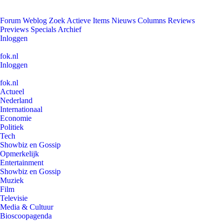
Forum
Weblog
Zoek
Actieve Items
Nieuws
Columns
Reviews
Previews
Specials
Archief
Inloggen
fok.nl
Inloggen
fok.nl
Actueel
Nederland
Internationaal
Economie
Politiek
Tech
Showbiz en Gossip
Opmerkelijk
Entertainment
Showbiz en Gossip
Muziek
Film
Televisie
Media & Cultuur
Bioscoopagenda