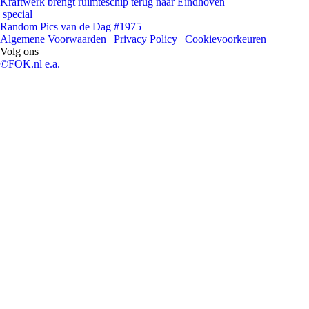
Kraftwerk brengt ruimteschip terug naar Eindhoven
special
Random Pics van de Dag #1975
Algemene Voorwaarden
|
Privacy Policy
|
Cookievoorkeuren
Volg ons
©FOK.nl e.a.