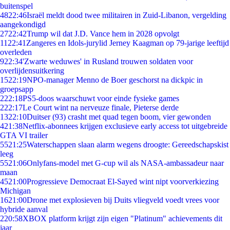
buitenspel
48
22:46
Israël meldt dood twee militairen in Zuid-Libanon, vergelding
aangekondigd
27
22:42
Trump wil dat J.D. Vance hem in 2028 opvolgt
11
22:41
Zangeres en Idols-jurylid Jerney Kaagman op 79-jarige leeftijd
overleden
9
22:34
'Zwarte weduwes' in Rusland trouwen soldaten voor
overlijdensuitkering
15
22:19
NPO-manager Menno de Boer geschorst na dickpic in
groepsapp
2
22:18
PS5-doos waarschuwt voor einde fysieke games
2
22:17
Le Court wint na nerveuze finale, Pieterse derde
13
22:10
Duitser (93) crasht met quad tegen boom, vier gewonden
4
21:38
Netflix-abonnees krijgen exclusieve early access tot uitgebreide
GTA VI trailer
55
21:25
Waterschappen slaan alarm wegens droogte: Gereedschapskist
leeg
55
21:06
Onlyfans-model met G-cup wil als NASA-ambassadeur naar
maan
45
21:00
Progressieve Democraat El-Sayed wint nipt voorverkiezing
Michigan
16
21:00
Drone met explosieven bij Duits vliegveld voedt vrees voor
hybride aanval
2
20:58
XBOX platform krijgt zijn eigen "Platinum" achievements dit
jaar