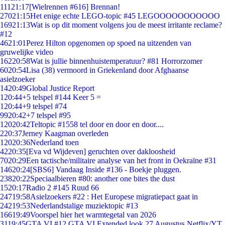
111
21:17
[Wielrennen #616] Brennan!
270
21:15
Het enige echte LEGO-topic #45 LEGOOOOOOOOOOO
169
21:13
Wat is op dit moment volgens jou de meest irritante reclame?
#12
46
21:01
Perez Hilton opgenomen op spoed na uitzenden van
gruwelijke video
162
20:58
Wat is jullie binnenhuistemperatuur? #81 Horrorzomer
60
20:54
Lisa (38) vermoord in Griekenland door Afghaanse
asielzoeker
14
20:49
Global Justice Report
1
20:44
+5 telspel #144 Keer 5 =
1
20:44
+9 telspel #74
99
20:42
+7 telspel #95
120
20:42
Teltopic #1558 tel door en door en door....
2
20:37
Jerney Kaagman overleden
120
20:36
Nederland toen
42
20:35
[Eva vd Wijdeven] geruchten over dakloosheid
70
20:29
Een tactische/militaire analyse van het front in Oekraïne #31
146
20:24
[SBS6] Vandaag Inside #136 - Boekje pluggen.
238
20:22
Speciaalbieren #80: another one bites the dust
15
20:17
Radio 2 #145 Ruud 66
247
19:58
Asielzoekers #22 : Het Europese migratiepact gaat in
242
19:53
Nederlandstalige muziektopic #13
166
19:49
Voorspel hier het warmtegetal van 2026
31
19:45
GTA VI #12 GTA VI Extended look 27 Augustus Netflix/YT