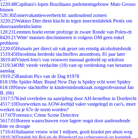
12
20:48
Capibara's lopen Braziliaans parlementsgebouw Mato Grosso
binnen
5
20:30
Zomervakantieweerbericht: aanhoudend zomers
32
20:25
Wakker Dier dient klacht in tegen insectenfabriek Protix om
duurzaamheidsclaims
1
20:21
Lemmen boekt eerste profzege in zware Ronde van Polen-rit
84
20:21
'Witte' mannen discrimineren is volgens OM geen enkel
probleem
22
20:05
Huisarts per direct uit vak gezet om ernstig alcoholmisbruik
15
19:45
Hiroshima herdenkt slachtoffers atoombom, 81 jaar later
38
19:40
Vinted-foto's van vrouwen massaal gedeeld op seksfora
21
19:34
OM: vierde verdachte (18) vast op verdenking van beramen
aanslag
19
19:25
Random Pics van de Dag #1978
8
18:19
In Spider-Man: Brand New Day is Spidey echt weer Spidey
6
18:18
Nieuw slachtoffer in kindermisbruikzaak zorgprofessional Jan
B. (66)
33
17:57
Kind overleden na aanrijding door AH-bestelbus in Dordrecht
45
17:10
Doorwerken na AOW-leeftijd vaker vastgelegd in cao's, moet
werken na je 67e de norm worden?
1
17:07
Forensics: Crime Scene Detective
56
17:01
Boeren waarschuwen voor lagere oogst door aanhoudende
hitte en droogte
17
16:41
Italiaanse vrouw wint 1 miljoen, gooit kraslot per abuis weg
18
16:36
Datalek bij Bol en de Bijenkorf na cyberaanval op logistiek