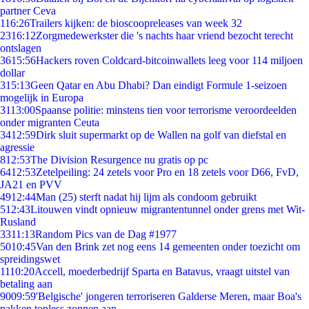
partner Ceva
1
16:26
Trailers kijken: de bioscoopreleases van week 32
23
16:12
Zorgmedewerkster die 's nachts haar vriend bezocht terecht
ontslagen
36
15:56
Hackers roven Coldcard-bitcoinwallets leeg voor 114 miljoen
dollar
3
15:13
Geen Qatar en Abu Dhabi? Dan eindigt Formule 1-seizoen
mogelijk in Europa
31
13:00
Spaanse politie: minstens tien voor terrorisme veroordeelden
onder migranten Ceuta
34
12:59
Dirk sluit supermarkt op de Wallen na golf van diefstal en
agressie
8
12:53
The Division Resurgence nu gratis op pc
64
12:53
Zetelpeiling: 24 zetels voor Pro en 18 zetels voor D66, FvD,
JA21 en PVV
49
12:44
Man (25) sterft nadat hij lijm als condoom gebruikt
5
12:43
Litouwen vindt opnieuw migrantentunnel onder grens met Wit-
Rusland
33
11:13
Random Pics van de Dag #1977
50
10:45
Van den Brink zet nog eens 14 gemeenten onder toezicht om
spreidingswet
11
10:20
Accell, moederbedrijf Sparta en Batavus, vraagt uitstel van
betaling aan
90
09:59
'Belgische' jongeren terroriseren Galderse Meren, maar Boa's
pakken topless zonnen aan