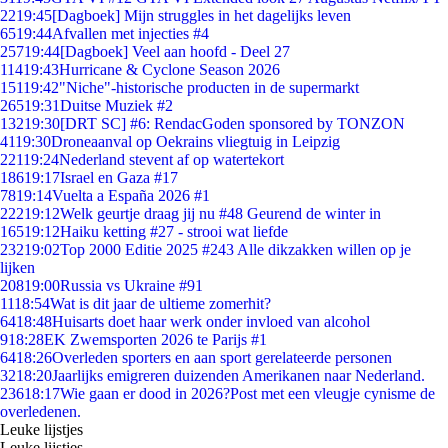
22
19:45
[Dagboek] Mijn struggles in het dagelijks leven
65
19:44
Afvallen met injecties #4
257
19:44
[Dagboek] Veel aan hoofd - Deel 27
114
19:43
Hurricane & Cyclone Season 2026
151
19:42
"Niche"-historische producten in de supermarkt
265
19:31
Duitse Muziek #2
132
19:30
[DRT SC] #6: RendacGoden sponsored by TONZON
41
19:30
Droneaanval op Oekrains vliegtuig in Leipzig
221
19:24
Nederland stevent af op watertekort
186
19:17
Israel en Gaza #17
78
19:14
Vuelta a España 2026 #1
222
19:12
Welk geurtje draag jij nu #48 Geurend de winter in
165
19:12
Haiku ketting #27 - strooi wat liefde
232
19:02
Top 2000 Editie 2025 #243 Alle dikzakken willen op je
lijken
208
19:00
Russia vs Ukraine #91
11
18:54
Wat is dit jaar de ultieme zomerhit?
64
18:48
Huisarts doet haar werk onder invloed van alcohol
9
18:28
EK Zwemsporten 2026 te Parijs #1
64
18:26
Overleden sporters en aan sport gerelateerde personen
32
18:20
Jaarlijks emigreren duizenden Amerikanen naar Nederland.
236
18:17
Wie gaan er dood in 2026?Post met een vleugje cynisme de
overledenen.
Leuke lijstjes
Leuke lijstjes