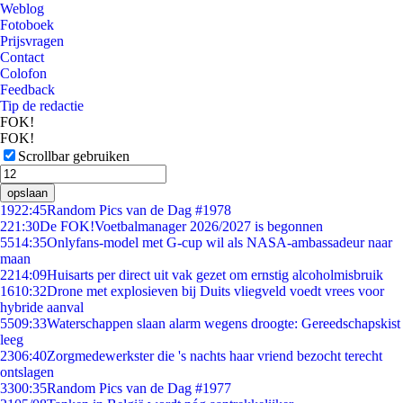
Weblog
Fotoboek
Prijsvragen
Contact
Colofon
Feedback
Tip de redactie
FOK!
FOK!
Scrollbar gebruiken
opslaan
19
22:45
Random Pics van de Dag #1978
2
21:30
De FOK!Voetbalmanager 2026/2027 is begonnen
55
14:35
Onlyfans-model met G-cup wil als NASA-ambassadeur naar
maan
22
14:09
Huisarts per direct uit vak gezet om ernstig alcoholmisbruik
16
10:32
Drone met explosieven bij Duits vliegveld voedt vrees voor
hybride aanval
55
09:33
Waterschappen slaan alarm wegens droogte: Gereedschapskist
leeg
23
06:40
Zorgmedewerkster die 's nachts haar vriend bezocht terecht
ontslagen
33
00:35
Random Pics van de Dag #1977