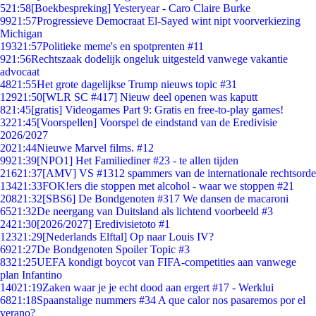
5
21:58
[Boekbespreking] Yesteryear - Caro Claire Burke
99
21:57
Progressieve Democraat El-Sayed wint nipt voorverkiezing
Michigan
193
21:57
Politieke meme's en spotprenten #11
9
21:56
Rechtszaak dodelijk ongeluk uitgesteld vanwege vakantie
advocaat
48
21:55
Het grote dagelijkse Trump nieuws topic #31
129
21:50
[WLR SC #417] Nieuw deel openen was kaputt
8
21:45
[gratis] Videogames Part 9: Gratis en free-to-play games!
32
21:45
[Voorspellen] Voorspel de eindstand van de Eredivisie
2026/2027
20
21:44
Nieuwe Marvel films. #12
99
21:39
[NPO1] Het Familiediner #23 - te allen tijden
216
21:37
[AMV] VS #1312 spammers van de internationale rechtsorde
134
21:33
FOK!ers die stoppen met alcohol - waar we stoppen #21
208
21:32
[SBS6] De Bondgenoten #317 We dansen de macaroni
65
21:32
De neergang van Duitsland als lichtend voorbeeld #3
24
21:30
[2026/2027] Eredivisietoto #1
123
21:29
[Nederlands Elftal] Op naar Louis IV?
69
21:27
De Bondgenoten Spoiler Topic #3
83
21:25
UEFA kondigt boycot van FIFA-competities aan vanwege
plan Infantino
140
21:19
Zaken waar je je echt dood aan ergert #17 - Werklui
68
21:18
Spaanstalige nummers #34 A que calor nos pasaremos por el
verano?