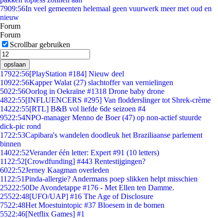
79
09:56
In veel gemeenten helemaal geen vuurwerk meer met oud en
nieuw
Forum
Forum
Scrollbar gebruiken
opslaan
179
22:56
[PlayStation #184] Nieuw deel
109
22:56
Kapper Walat (27) slachtoffer van vernielingen
50
22:56
Oorlog in Oekraïne #1318 Drone baby drone
48
22:55
[INFLUENCERS #295] Van flodderslinger tot Shrek-crème
142
22:55
[RTL] B&B vol liefde 6de seizoen #4
95
22:54
NPO-manager Menno de Boer (47) op non-actief stuurde
dick-pic rond
17
22:53
Capibara's wandelen doodleuk het Braziliaanse parlement
binnen
140
22:52
Verander één letter: Expert #91 (10 letters)
11
22:52
[Crowdfunding] #443 Rentestijgingen?
60
22:52
Jerney Kaagman overleden
11
22:51
Pinda-allergie? Andermans poep slikken helpt misschien
252
22:50
De Avondetappe #176 - Met Ellen ten Damme.
255
22:48
[UFO/UAP] #16 The Age of Disclosure
75
22:48
Het Moestuintopic #37 Bloesem in de bomen
55
22:46
[Netflix Games] #1