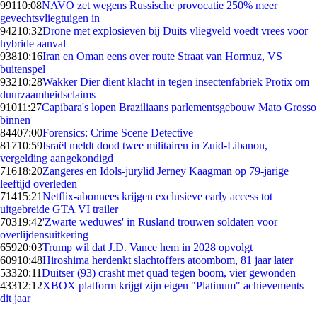
991
10:08
NAVO zet wegens Russische provocatie 250% meer
gevechtsvliegtuigen in
942
10:32
Drone met explosieven bij Duits vliegveld voedt vrees voor
hybride aanval
938
10:16
Iran en Oman eens over route Straat van Hormuz, VS
buitenspel
932
10:28
Wakker Dier dient klacht in tegen insectenfabriek Protix om
duurzaamheidsclaims
910
11:27
Capibara's lopen Braziliaans parlementsgebouw Mato Grosso
binnen
844
07:00
Forensics: Crime Scene Detective
817
10:59
Israël meldt dood twee militairen in Zuid-Libanon,
vergelding aangekondigd
716
18:20
Zangeres en Idols-jurylid Jerney Kaagman op 79-jarige
leeftijd overleden
714
15:21
Netflix-abonnees krijgen exclusieve early access tot
uitgebreide GTA VI trailer
703
19:42
'Zwarte weduwes' in Rusland trouwen soldaten voor
overlijdensuitkering
659
20:03
Trump wil dat J.D. Vance hem in 2028 opvolgt
609
10:48
Hiroshima herdenkt slachtoffers atoombom, 81 jaar later
533
20:11
Duitser (93) crasht met quad tegen boom, vier gewonden
433
12:12
XBOX platform krijgt zijn eigen "Platinum" achievements
dit jaar