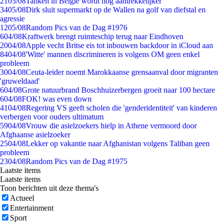
21
05/08
Tanken in België wordt nóg aantrekkelijker
34
05/08
Dirk sluit supermarkt op de Wallen na golf van diefstal en
agressie
12
05/08
Random Pics van de Dag #1976
6
04/08
Kraftwerk brengt ruimteschip terug naar Eindhoven
20
04/08
Apple vecht Britse eis tot inbouwen backdoor in iCloud aan
84
04/08
'Witte' mannen discrimineren is volgens OM geen enkel
probleem
30
04/08
Ceuta-leider noemt Marokkaanse grensaanval door migranten
'gruweldaad'
6
04/08
Grote natuurbrand Boschhuizerbergen groeit naar 100 hectare
6
04/08
FOK! was even down
41
04/08
Regering VS geeft scholen die 'genderidentiteit' van kinderen
verbergen voor ouders ultimatum
59
04/08
Vrouw die asielzoekers hielp in Athene vermoord door
Afghaanse asielzoeker
25
04/08
Lekker op vakantie naar Afghanistan volgens Taliban geen
probleem
23
04/08
Random Pics van de Dag #1975
Laatste items
Laatste items
Toon berichten uit deze thema's
Actueel
Entertainment
Sport