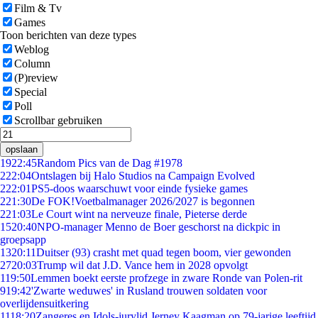
Film & Tv
Games
Toon berichten van deze types
Weblog
Column
(P)review
Special
Poll
Scrollbar gebruiken
opslaan
19
22:45
Random Pics van de Dag #1978
2
22:04
Ontslagen bij Halo Studios na Campaign Evolved
2
22:01
PS5-doos waarschuwt voor einde fysieke games
2
21:30
De FOK!Voetbalmanager 2026/2027 is begonnen
2
21:03
Le Court wint na nerveuze finale, Pieterse derde
15
20:40
NPO-manager Menno de Boer geschorst na dickpic in
groepsapp
13
20:11
Duitser (93) crasht met quad tegen boom, vier gewonden
27
20:03
Trump wil dat J.D. Vance hem in 2028 opvolgt
1
19:50
Lemmen boekt eerste profzege in zware Ronde van Polen-rit
9
19:42
'Zwarte weduwes' in Rusland trouwen soldaten voor
overlijdensuitkering
11
18:20
Zangeres en Idols-jurylid Jerney Kaagman op 79-jarige leeftijd