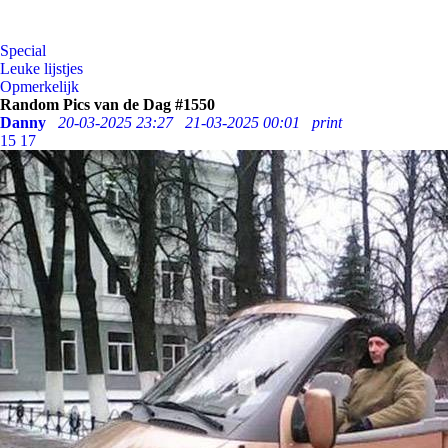
Special
Leuke lijstjes
Opmerkelijk
Random Pics van de Dag #1550
Danny
20-03-2025 23:27
21-03-2025 00:01
print
15
17