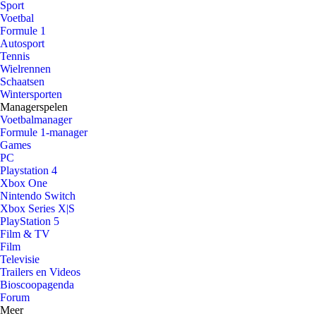
Sport
Voetbal
Formule 1
Autosport
Tennis
Wielrennen
Schaatsen
Wintersporten
Managerspelen
Voetbalmanager
Formule 1-manager
Games
PC
Playstation 4
Xbox One
Nintendo Switch
Xbox Series X|S
PlayStation 5
Film & TV
Film
Televisie
Trailers en Videos
Bioscoopagenda
Forum
Meer