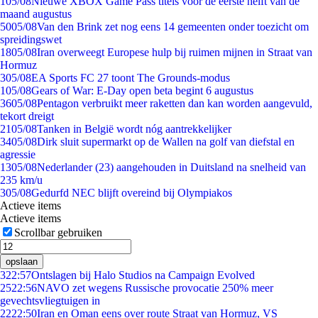
1
05/08
Nieuwe XBOX Game Pass titels voor de eerste helft van de
maand augustus
50
05/08
Van den Brink zet nog eens 14 gemeenten onder toezicht om
spreidingswet
18
05/08
Iran overweegt Europese hulp bij ruimen mijnen in Straat van
Hormuz
3
05/08
EA Sports FC 27 toont The Grounds-modus
1
05/08
Gears of War: E-Day open beta begint 6 augustus
36
05/08
Pentagon verbruikt meer raketten dan kan worden aangevuld,
tekort dreigt
21
05/08
Tanken in België wordt nóg aantrekkelijker
34
05/08
Dirk sluit supermarkt op de Wallen na golf van diefstal en
agressie
13
05/08
Nederlander (23) aangehouden in Duitsland na snelheid van
235 km/u
3
05/08
Gedurfd NEC blijft overeind bij Olympiakos
Actieve items
Actieve items
Scrollbar gebruiken
opslaan
3
22:57
Ontslagen bij Halo Studios na Campaign Evolved
25
22:56
NAVO zet wegens Russische provocatie 250% meer
gevechtsvliegtuigen in
22
22:50
Iran en Oman eens over route Straat van Hormuz, VS