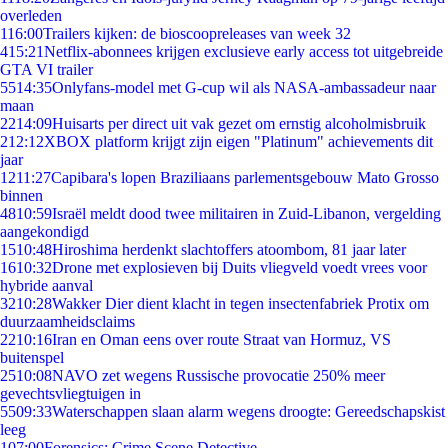
overleden
1
16:00
Trailers kijken: de bioscoopreleases van week 32
4
15:21
Netflix-abonnees krijgen exclusieve early access tot uitgebreide
GTA VI trailer
55
14:35
Onlyfans-model met G-cup wil als NASA-ambassadeur naar
maan
22
14:09
Huisarts per direct uit vak gezet om ernstig alcoholmisbruik
2
12:12
XBOX platform krijgt zijn eigen "Platinum" achievements dit
jaar
12
11:27
Capibara's lopen Braziliaans parlementsgebouw Mato Grosso
binnen
48
10:59
Israël meldt dood twee militairen in Zuid-Libanon, vergelding
aangekondigd
15
10:48
Hiroshima herdenkt slachtoffers atoombom, 81 jaar later
16
10:32
Drone met explosieven bij Duits vliegveld voedt vrees voor
hybride aanval
32
10:28
Wakker Dier dient klacht in tegen insectenfabriek Protix om
duurzaamheidsclaims
22
10:16
Iran en Oman eens over route Straat van Hormuz, VS
buitenspel
25
10:08
NAVO zet wegens Russische provocatie 250% meer
gevechtsvliegtuigen in
55
09:33
Waterschappen slaan alarm wegens droogte: Gereedschapskist
leeg
1
07:00
Forensics: Crime Scene Detective