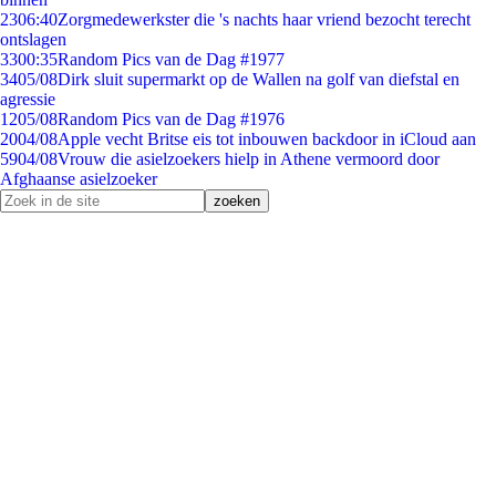
23
06:40
Zorgmedewerkster die 's nachts haar vriend bezocht terecht
ontslagen
33
00:35
Random Pics van de Dag #1977
34
05/08
Dirk sluit supermarkt op de Wallen na golf van diefstal en
agressie
12
05/08
Random Pics van de Dag #1976
20
04/08
Apple vecht Britse eis tot inbouwen backdoor in iCloud aan
59
04/08
Vrouw die asielzoekers hielp in Athene vermoord door
Afghaanse asielzoeker