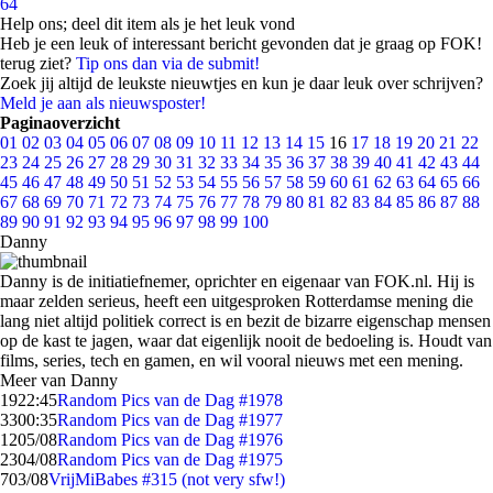
64
Help ons; deel dit item als je het leuk vond
Heb je een leuk of interessant bericht gevonden dat je graag op FOK!
terug ziet?
Tip ons dan via de submit!
Zoek jij altijd de leukste nieuwtjes en kun je daar leuk over schrijven?
Meld je aan als nieuwsposter!
Paginaoverzicht
01
02
03
04
05
06
07
08
09
10
11
12
13
14
15
16
17
18
19
20
21
22
23
24
25
26
27
28
29
30
31
32
33
34
35
36
37
38
39
40
41
42
43
44
45
46
47
48
49
50
51
52
53
54
55
56
57
58
59
60
61
62
63
64
65
66
67
68
69
70
71
72
73
74
75
76
77
78
79
80
81
82
83
84
85
86
87
88
89
90
91
92
93
94
95
96
97
98
99
100
Danny
Danny is de initiatiefnemer, oprichter en eigenaar van FOK.nl. Hij is
maar zelden serieus, heeft een uitgesproken Rotterdamse mening die
lang niet altijd politiek correct is en bezit de bizarre eigenschap mensen
op de kast te jagen, waar dat eigenlijk nooit de bedoeling is. Houdt van
films, series, tech en gamen, en wil vooral nieuws met een mening.
Meer van Danny
19
22:45
Random Pics van de Dag #1978
33
00:35
Random Pics van de Dag #1977
12
05/08
Random Pics van de Dag #1976
23
04/08
Random Pics van de Dag #1975
7
03/08
VrijMiBabes #315 (not very sfw!)