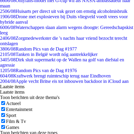
66
06/08
Onlyfans-model met G-cup wil als NASA-ambassadeur naar
maan
25
06/08
Huisarts per direct uit vak gezet om ernstig alcoholmisbruik
19
06/08
Drone met explosieven bij Duits vliegveld voedt vrees voor
hybride aanval
60
06/08
Waterschappen slaan alarm wegens droogte: Gereedschapskist
leeg
24
06/08
Zorgmedewerkster die 's nachts haar vriend bezocht terecht
ontslagen
38
06/08
Random Pics van de Dag #1977
21
05/08
Tanken in België wordt nóg aantrekkelijker
34
05/08
Dirk sluit supermarkt op de Wallen na golf van diefstal en
agressie
12
05/08
Random Pics van de Dag #1976
6
04/08
Kraftwerk brengt ruimteschip terug naar Eindhoven
20
04/08
Apple vecht Britse eis tot inbouwen backdoor in iCloud aan
Laatste items
Laatste items
Toon berichten uit deze thema's
Actueel
Entertainment
Sport
Film & Tv
Games
Toon berichten van deze types