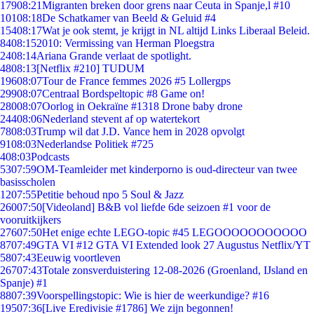
179
08:21
Migranten breken door grens naar Ceuta in Spanje,l #10
101
08:18
De Schatkamer van Beeld & Geluid #4
154
08:17
Wat je ook stemt, je krijgt in NL altijd Links Liberaal Beleid.
84
08:15
2010: Vermissing van Herman Ploegstra
24
08:14
Ariana Grande verlaat de spotlight.
48
08:13
[Netflix #210] TUDUM
196
08:07
Tour de France femmes 2026 #5 Lollergps
299
08:07
Centraal Bordspeltopic #8 Game on!
280
08:07
Oorlog in Oekraïne #1318 Drone baby drone
244
08:06
Nederland stevent af op watertekort
78
08:03
Trump wil dat J.D. Vance hem in 2028 opvolgt
91
08:03
Nederlandse Politiek #725
4
08:03
Podcasts
53
07:59
OM-Teamleider met kinderporno is oud-directeur van twee
basisscholen
12
07:55
Petitie behoud npo 5 Soul & Jazz
260
07:50
[Videoland] B&B vol liefde 6de seizoen #1 voor de
vooruitkijkers
276
07:50
Het enige echte LEGO-topic #45 LEGOOOOOOOOOOO
87
07:49
GTA VI #12 GTA VI Extended look 27 Augustus Netflix/YT
58
07:43
Eeuwig voortleven
267
07:43
Totale zonsverduistering 12-08-2026 (Groenland, IJsland en
Spanje) #1
88
07:39
Voorspellingstopic: Wie is hier de weerkundige? #16
195
07:36
[Live Eredivisie #1786] We zijn begonnen!