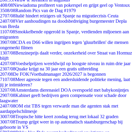
4
08/08
Niewiadoma profiteert van pokerspel en grijpt geel op Ventoux
35
08/08
Random Pics van de Dag #1979
27
07/08
Italië hindert reizigers uit Spanje na migratiecrisis Ceuta
24
07/08
Vier aanhoudingen na doodsbedreiging burgemeester Depla
van Breda
11
07/08
Smokkelbende opgerold in Spanje, verdienden miljoenen aan
migranten
39
07/08
CDA en D66 willen ingrijpen tegen 'gluurbrillen' die mensen
ongemerkt filmen
13
07/08
Benzineprijs daalt verder, onzekerheid over Straat van Hormuz
blijft
42
07/08
Voedselprijzen wereldwijd op hoogste niveau in ruim drie jaar
23
07/08
Quake krijgt na 30 jaar een gratis uitbreiding
2
07/08
De FOK!Voetbalmanager 2026/2027 is begonnen
71
07/08
Meer agressie tegen een andersluidende politieke mening, laat
jij je intimideren?
32
07/08
Amsterdams dierenasiel DOA overspoeld met babykonijntjes
29
07/08
Kabinet geeft bedrijven geen compensatie voor schade door
laagwater
24
07/08
OM eist TBS tegen verwarde man die agenten stak met
aardappelschilmesje
30
07/08
Tropische hitte keert zondag terug met lokaal 32 graden
30
07/08
Trump grijpt weer in op automatisch staatsburgerschap bij
geboorte in VS