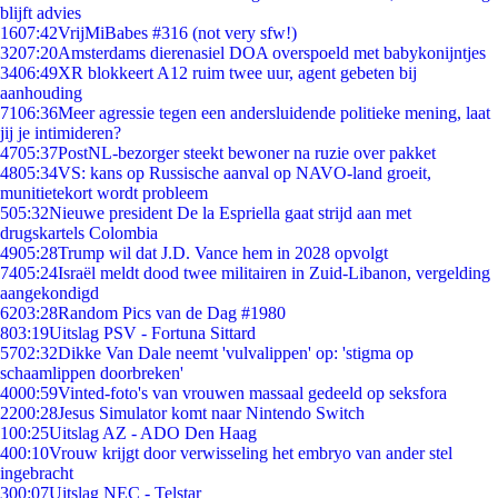
blijft advies
16
07:42
VrijMiBabes #316 (not very sfw!)
32
07:20
Amsterdams dierenasiel DOA overspoeld met babykonijntjes
34
06:49
XR blokkeert A12 ruim twee uur, agent gebeten bij
aanhouding
71
06:36
Meer agressie tegen een andersluidende politieke mening, laat
jij je intimideren?
47
05:37
PostNL-bezorger steekt bewoner na ruzie over pakket
48
05:34
VS: kans op Russische aanval op NAVO-land groeit,
munitietekort wordt probleem
5
05:32
Nieuwe president De la Espriella gaat strijd aan met
drugskartels Colombia
49
05:28
Trump wil dat J.D. Vance hem in 2028 opvolgt
74
05:24
Israël meldt dood twee militairen in Zuid-Libanon, vergelding
aangekondigd
62
03:28
Random Pics van de Dag #1980
8
03:19
Uitslag PSV - Fortuna Sittard
57
02:32
Dikke Van Dale neemt 'vulvalippen' op: 'stigma op
schaamlippen doorbreken'
40
00:59
Vinted-foto's van vrouwen massaal gedeeld op seksfora
22
00:28
Jesus Simulator komt naar Nintendo Switch
1
00:25
Uitslag AZ - ADO Den Haag
4
00:10
Vrouw krijgt door verwisseling het embryo van ander stel
ingebracht
3
00:07
Uitslag NEC - Telstar