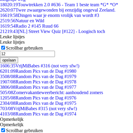
180
20:19
Touwtrekken 2.0 #636 - Team 1 beste team *G* *O*
26
20:07
Twee zwaargewonden bij eenzijdig ongeval Zeeland.
166
19:58
Dingen waar je enorm vrolijk van wordt #3
25
19:56
Natuur en Wild
16
19:54
Radio 2 #145 Ruud 66
212
19:43
[NL] Street View Quiz [#122] - Loogisch toch
Leuke lijstjes
Leuke lijstjes
Scrollbar gebruiken
opslaan
16
06:35
VrijMiBabes #316 (not very sfw!)
62
01:09
Random Pics van de Dag #1980
35
08/08
Random Pics van de Dag #1979
19
07/08
Random Pics van de Dag #1978
38
06/08
Random Pics van de Dag #1977
5
05/08
Zomervakantieweerbericht: aanhoudend zomers
12
05/08
Random Pics van de Dag #1976
23
04/08
Random Pics van de Dag #1975
7
03/08
VrijMiBabes #315 (not very sfw!)
41
03/08
Random Pics van de Dag #1974
Opmerkelijk
Opmerkelijk
Scrollbar gebruiken