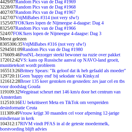
44
29/07
Random Pics van de Dag #1969
32
28/07
Random Pics van de Dag #1968
40
27/07
Random Pics van de Dag #1967
14
27/07
VrijMiBabes #314 (not very sfw!)
15
25/07
FOK!kers lopen de Nijmeegse 4-daagse: Dag 4
83
25/07
Random Pics van de Dag #1966
5
24/07
FOK!kers lopen de Nijmeegse 4-daagse: Dag 3
Meest gelezen
83053
06:35
VrijMiBabes #316 (not very sfw!)
52945
01:09
Random Pics van de Dag #1980
1766
09:46
PostNL-bezorger steekt bewoner na ruzie over pakket
1720
12:42
VS: kans op Russische aanval op NAVO-land groeit,
munitietekort wordt probleem
1655
13:26
Britney Spears: "Ik geloof dat ik heb gefaald als moeder"
1297
20:11
Geen 'happy end' bij seksdate via Kinky.nl
1216
12:28
Broer 135 keer gestoken en gesneden: zes jaar cel en tbs
voor doodslag Gouda
1191
09:32
Wegpiraat scheurt met 146 km/u door het centrum van
Amsterdam
1125
10:16
EU bekritiseert Meta en TikTok om verspreiden
desinformatie Ceuta
1113
09:49
Vrouw krijgt 30 maanden cel voor afpersing 12-jarige
misdienaar in kerk
1043
12:17
RIVM vindt PFAS in al de geteste moedermelk,
borstvoeding blijft advies