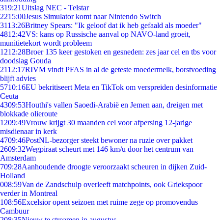
3
19:21
Uitslag NEC - Telstar
22
15:00
Jesus Simulator komt naar Nintendo Switch
31
13:26
Britney Spears: "Ik geloof dat ik heb gefaald als moeder"
48
12:42
VS: kans op Russische aanval op NAVO-land groeit,
munitietekort wordt probleem
12
12:28
Broer 135 keer gestoken en gesneden: zes jaar cel en tbs voor
doodslag Gouda
21
12:17
RIVM vindt PFAS in al de geteste moedermelk, borstvoeding
blijft advies
57
10:16
EU bekritiseert Meta en TikTok om verspreiden desinformatie
Ceuta
43
09:53
Houthi's vallen Saoedi-Arabië en Jemen aan, dreigen met
blokkade olieroute
12
09:49
Vrouw krijgt 30 maanden cel voor afpersing 12-jarige
misdienaar in kerk
47
09:46
PostNL-bezorger steekt bewoner na ruzie over pakket
26
09:32
Wegpiraat scheurt met 146 km/u door het centrum van
Amsterdam
7
09:28
Aanhoudende droogte veroorzaakt scheuren in dijken Zuid-
Holland
0
08:59
Van de Zandschulp overleeft matchpoints, ook Griekspoor
verder in Montreal
1
08:56
Excelsior opent seizoen met ruime zege op promovendus
Cambuur
2
08:35
Nieuw te streamen in augustus