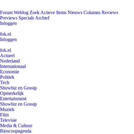
Forum
Weblog
Zoek
Actieve Items
Nieuws
Columns
Reviews
Previews
Specials
Archief
Inloggen
fok.nl
Inloggen
fok.nl
Actueel
Nederland
Internationaal
Economie
Politiek
Tech
Showbiz en Gossip
Opmerkelijk
Entertainment
Showbiz en Gossip
Muziek
Film
Televisie
Media & Cultuur
Bioscoopagenda