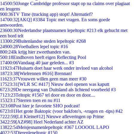
145
00:50
Jonge Cambridge professor stapt op na claims over plagiaat
en leugens
9
00:36
TV Time (tracking app) stopt! Alternatief?
147
00:32
[AKQ] #3384 Topic met vragen. En soms goede
antwoorden.
236
00:30
Nederlandse plaatsnamen lepeltopic #213 elk gehucht met
een bord telt
133
00:29
Buitenlandse steden lepeltopic #268
249
00:28
Voetballers lepel topic #16
8
00:24
Ik krijg hier zweethanden van.
5
00:18
Eindhoven heeft eigen Reflecting Pool
174
00:06
Vandaag 40 jaar geleden... #3
119
23:47
Huisarts doet haar werk onder invloed van alcohol
187
23:38
[Wielrennen #616] Brennan!
116
23:37
Vrouwen willen geen man meer #30
175
23:31
[WLR SC #417] Nieuw deel openen was kaputt
67
23:29
De neergang van Duitsland als lichtend voorbeeld #3
71
23:23
Teltopic #1567 tel door en door en door....
153
23:17
Sterren toen en nu #11
3
23:08
Post hier je favoriete SHO podcast!
67
23:01
Het grote Baktopic (voor bakfoto's, -vragen en -tips) #42
72
22:59
[Lil Kleine#12] Nieuwe afleveringen op Prime
34
22:59
[AZ#98] Heel Nederland achter AZ
138
22:54
Meisjesnamenlepeltopic #367 LOOOOL LAPO
40
22:53
Dierenlepeltopic #150