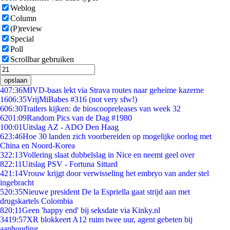
Weblog
Column
(P)review
Special
Poll
Scrollbar gebruiken
opslaan
4
07:36
MIVD-baas lekt via Strava routes naar geheime kazerne
16
06:35
VrijMiBabes #316 (not very sfw!)
6
06:30
Trailers kijken: de bioscoopreleases van week 32
62
01:09
Random Pics van de Dag #1980
1
00:01
Uitslag AZ - ADO Den Haag
6
23:46
Hoe 30 landen zich voorbereiden op mogelijke oorlog met
China en Noord-Korea
3
22:13
Vollering slaat dubbelslag in Nice en neemt geel over
8
22:11
Uitslag PSV - Fortuna Sittard
4
21:14
Vrouw krijgt door verwisseling het embryo van ander stel
ingebracht
5
20:35
Nieuwe president De la Espriella gaat strijd aan met
drugskartels Colombia
8
20:11
Geen 'happy end' bij seksdate via Kinky.nl
34
19:57
XR blokkeert A12 ruim twee uur, agent gebeten bij
aanhouding