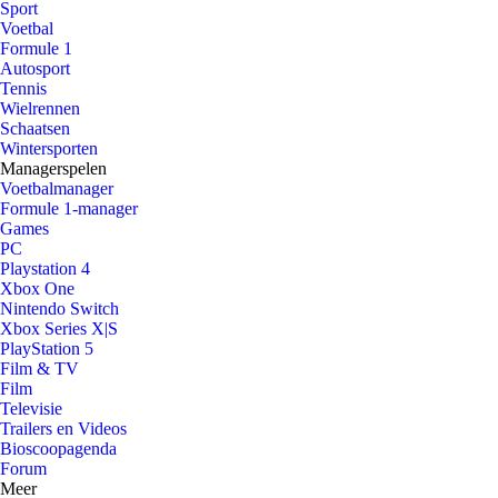
Sport
Voetbal
Formule 1
Autosport
Tennis
Wielrennen
Schaatsen
Wintersporten
Managerspelen
Voetbalmanager
Formule 1-manager
Games
PC
Playstation 4
Xbox One
Nintendo Switch
Xbox Series X|S
PlayStation 5
Film & TV
Film
Televisie
Trailers en Videos
Bioscoopagenda
Forum
Meer