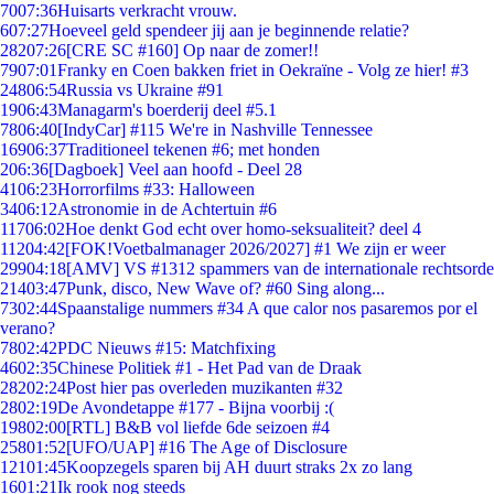
70
07:36
Huisarts verkracht vrouw.
6
07:27
Hoeveel geld spendeer jij aan je beginnende relatie?
282
07:26
[CRE SC #160] Op naar de zomer!!
79
07:01
Franky en Coen bakken friet in Oekraïne - Volg ze hier! #3
248
06:54
Russia vs Ukraine #91
19
06:43
Managarm's boerderij deel #5.1
78
06:40
[IndyCar] #115 We're in Nashville Tennessee
169
06:37
Traditioneel tekenen #6; met honden
2
06:36
[Dagboek] Veel aan hoofd - Deel 28
41
06:23
Horrorfilms #33: Halloween
34
06:12
Astronomie in de Achtertuin #6
117
06:02
Hoe denkt God echt over homo-seksualiteit? deel 4
112
04:42
[FOK!Voetbalmanager 2026/2027] #1 We zijn er weer
299
04:18
[AMV] VS #1312 spammers van de internationale rechtsorde
214
03:47
Punk, disco, New Wave of? #60 Sing along...
73
02:44
Spaanstalige nummers #34 A que calor nos pasaremos por el
verano?
78
02:42
PDC Nieuws #15: Matchfixing
46
02:35
Chinese Politiek #1 - Het Pad van de Draak
282
02:24
Post hier pas overleden muzikanten #32
28
02:19
De Avondetappe #177 - Bijna voorbij :(
198
02:00
[RTL] B&B vol liefde 6de seizoen #4
258
01:52
[UFO/UAP] #16 The Age of Disclosure
121
01:45
Koopzegels sparen bij AH duurt straks 2x zo lang
16
01:21
Ik rook nog steeds