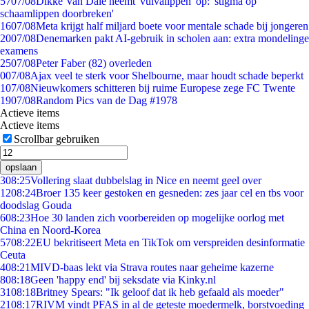
57
07/08
Dikke Van Dale neemt 'vulvalippen' op: 'stigma op
schaamlippen doorbreken'
16
07/08
Meta krijgt half miljard boete voor mentale schade bij jongeren
20
07/08
Denemarken pakt AI-gebruik in scholen aan: extra mondelinge
examens
25
07/08
Peter Faber (82) overleden
0
07/08
Ajax veel te sterk voor Shelbourne, maar houdt schade beperkt
1
07/08
Nieuwkomers schitteren bij ruime Europese zege FC Twente
19
07/08
Random Pics van de Dag #1978
Actieve items
Actieve items
Scrollbar gebruiken
opslaan
3
08:25
Vollering slaat dubbelslag in Nice en neemt geel over
12
08:24
Broer 135 keer gestoken en gesneden: zes jaar cel en tbs voor
doodslag Gouda
6
08:23
Hoe 30 landen zich voorbereiden op mogelijke oorlog met
China en Noord-Korea
57
08:22
EU bekritiseert Meta en TikTok om verspreiden desinformatie
Ceuta
4
08:21
MIVD-baas lekt via Strava routes naar geheime kazerne
8
08:18
Geen 'happy end' bij seksdate via Kinky.nl
31
08:18
Britney Spears: "Ik geloof dat ik heb gefaald als moeder"
21
08:17
RIVM vindt PFAS in al de geteste moedermelk, borstvoeding