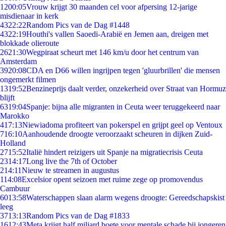
12
00:05
Vrouw krijgt 30 maanden cel voor afpersing 12-jarige
misdienaar in kerk
43
22:22
Random Pics van de Dag #1448
43
22:19
Houthi's vallen Saoedi-Arabië en Jemen aan, dreigen met
blokkade olieroute
26
21:30
Wegpiraat scheurt met 146 km/u door het centrum van
Amsterdam
39
20:08
CDA en D66 willen ingrijpen tegen 'gluurbrillen' die mensen
ongemerkt filmen
13
19:52
Benzineprijs daalt verder, onzekerheid over Straat van Hormuz
blijft
63
19:04
Spanje: bijna alle migranten in Ceuta weer teruggekeerd naar
Marokko
4
17:13
Niewiadoma profiteert van pokerspel en grijpt geel op Ventoux
7
16:10
Aanhoudende droogte veroorzaakt scheuren in dijken Zuid-
Holland
27
15:52
Italië hindert reizigers uit Spanje na migratiecrisis Ceuta
23
14:17
Long live the 7th of October
2
14:11
Nieuw te streamen in augustus
1
14:08
Excelsior opent seizoen met ruime zege op promovendus
Cambuur
60
13:58
Waterschappen slaan alarm wegens droogte: Gereedschapskist
leeg
37
13:13
Random Pics van de Dag #1833
16
12:43
Meta krijgt half miljard boete voor mentale schade bij jongeren