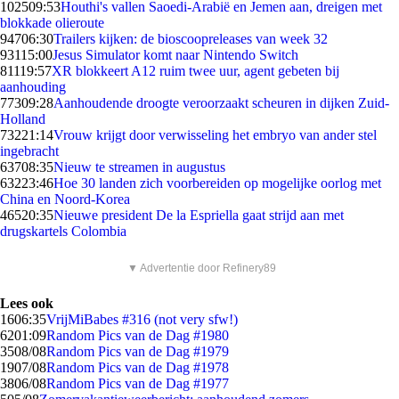
1025
09:53
Houthi's vallen Saoedi-Arabië en Jemen aan, dreigen met
blokkade olieroute
947
06:30
Trailers kijken: de bioscoopreleases van week 32
931
15:00
Jesus Simulator komt naar Nintendo Switch
811
19:57
XR blokkeert A12 ruim twee uur, agent gebeten bij
aanhouding
773
09:28
Aanhoudende droogte veroorzaakt scheuren in dijken Zuid-
Holland
732
21:14
Vrouw krijgt door verwisseling het embryo van ander stel
ingebracht
637
08:35
Nieuw te streamen in augustus
632
23:46
Hoe 30 landen zich voorbereiden op mogelijke oorlog met
China en Noord-Korea
465
20:35
Nieuwe president De la Espriella gaat strijd aan met
drugskartels Colombia
▼ Advertentie door Refinery89
Lees ook
16
06:35
VrijMiBabes #316 (not very sfw!)
62
01:09
Random Pics van de Dag #1980
35
08/08
Random Pics van de Dag #1979
19
07/08
Random Pics van de Dag #1978
38
06/08
Random Pics van de Dag #1977