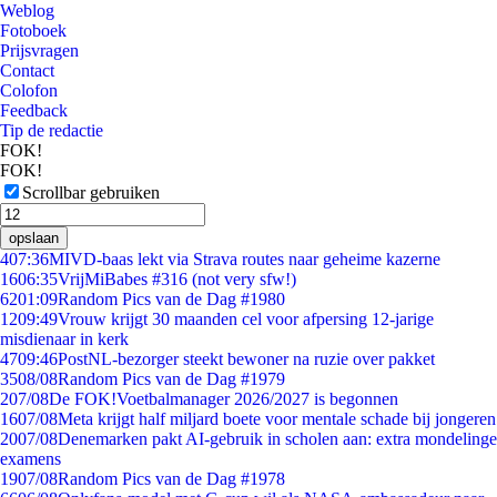
Weblog
Fotoboek
Prijsvragen
Contact
Colofon
Feedback
Tip de redactie
FOK!
FOK!
Scrollbar gebruiken
opslaan
4
07:36
MIVD-baas lekt via Strava routes naar geheime kazerne
16
06:35
VrijMiBabes #316 (not very sfw!)
62
01:09
Random Pics van de Dag #1980
12
09:49
Vrouw krijgt 30 maanden cel voor afpersing 12-jarige
misdienaar in kerk
47
09:46
PostNL-bezorger steekt bewoner na ruzie over pakket
35
08/08
Random Pics van de Dag #1979
2
07/08
De FOK!Voetbalmanager 2026/2027 is begonnen
16
07/08
Meta krijgt half miljard boete voor mentale schade bij jongeren
20
07/08
Denemarken pakt AI-gebruik in scholen aan: extra mondelinge
examens
19
07/08
Random Pics van de Dag #1978