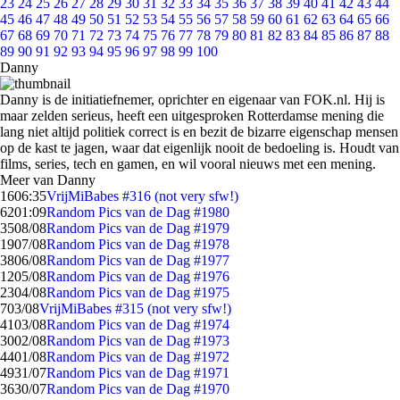
23
24
25
26
27
28
29
30
31
32
33
34
35
36
37
38
39
40
41
42
43
44
45
46
47
48
49
50
51
52
53
54
55
56
57
58
59
60
61
62
63
64
65
66
67
68
69
70
71
72
73
74
75
76
77
78
79
80
81
82
83
84
85
86
87
88
89
90
91
92
93
94
95
96
97
98
99
100
Danny
Danny is de initiatiefnemer, oprichter en eigenaar van FOK.nl. Hij is
maar zelden serieus, heeft een uitgesproken Rotterdamse mening die
lang niet altijd politiek correct is en bezit de bizarre eigenschap mensen
op de kast te jagen, waar dat eigenlijk nooit de bedoeling is. Houdt van
films, series, tech en gamen, en wil vooral nieuws met een mening.
Meer van Danny
16
06:35
VrijMiBabes #316 (not very sfw!)
62
01:09
Random Pics van de Dag #1980
35
08/08
Random Pics van de Dag #1979
19
07/08
Random Pics van de Dag #1978
38
06/08
Random Pics van de Dag #1977
12
05/08
Random Pics van de Dag #1976
23
04/08
Random Pics van de Dag #1975
7
03/08
VrijMiBabes #315 (not very sfw!)
41
03/08
Random Pics van de Dag #1974
30
02/08
Random Pics van de Dag #1973
44
01/08
Random Pics van de Dag #1972
49
31/07
Random Pics van de Dag #1971
36
30/07
Random Pics van de Dag #1970