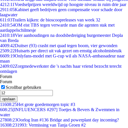
42
12:11
Voedselprijzen wereldwijd op hoogste niveau in ruim drie jaar
29
11:05
Kabinet geeft bedrijven geen compensatie voor schade door
laagwater
6
11:03
Trailers kijken: de bioscoopreleases van week 32
24
10:54
OM eist TBS tegen verwarde man die agenten stak met
aardappelschilmesje
24
10:18
Vier aanhoudingen na doodsbedreiging burgemeester Depla
van Breda
40
09:42
Duitser (93) crasht met quad tegen boom, vier gewonden
25
09:22
Huisarts per direct uit vak gezet om ernstig alcoholmisbruik
66
09:19
Onlyfans-model met G-cup wil als NASA-ambassadeur naar
maan
24
09:02
Zorgmedewerkster die 's nachts haar vriend bezocht terecht
ontslagen
Forum
Forum
Scrollbar gebruiken
opslaan
116
08:25
Het grote goedemorgen topic #3
6
08:25
[INFLUENCERS #297] Toetjes & Bevers & Zwemmen in
water
278
08:23
Oorlog Iran #136 Bridge and powerplant day incoming?
163
08:23
1993: Vermissing van Tanja Groen #2