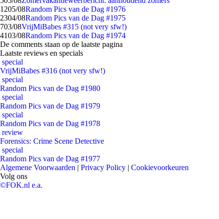
5
05/08
Zomervakantieweerbericht: aanhoudend zomers
12
05/08
Random Pics van de Dag #1976
23
04/08
Random Pics van de Dag #1975
7
03/08
VrijMiBabes #315 (not very sfw!)
41
03/08
Random Pics van de Dag #1974
De comments staan op de laatste pagina
Laatste reviews en specials
special
VrijMiBabes #316 (not very sfw!)
special
Random Pics van de Dag #1980
special
Random Pics van de Dag #1979
special
Random Pics van de Dag #1978
review
Forensics: Crime Scene Detective
special
Random Pics van de Dag #1977
Algemene Voorwaarden
|
Privacy Policy
|
Cookievoorkeuren
Volg ons
©FOK.nl e.a.