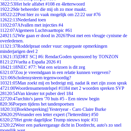
38
22:53
Het hele alfabet #108 en 4letterwoord
19
22:29
de beheerder die mij oh zo moe maakt.
185
22:22
Post hier zo vaak mogelijk om 22:22 uur #76
126
22:13
Nederland toen
110
22:07
Afvallen met injecties #4
11
22:07
Algemeen Luchtvaarttopic #61
249
21:52
Wie gaan er dood in 2026?Post met een vleugje cynisme de
overledenen.
113
21:37
Roddelpraat onder vuur: ongepaste opmerkingen
minderjarigen deel 2
136
21:35
[DRT SC] #6: RendacGoden sponsored by TONZON
81
21:23
Vuelta a España 2026 #1
184
21:18
NEC #77: Wat een seizoen is dit zeg
63
21:07
Zou je vreemdgaan in een relatie kunnen vergeven?
3
21:06
Scholensysteem tegenwoordig?
103
21:05
Man zoekt mij en bedreigt mij, nadat ik met zijn zoon sprak
47
21:00
Woordensamenstelspel #1184 met 2 woorden spreken SVP
281
20:54
Van kleuter tot puber deel 184
227
20:47
archito's jaren '70 huis #5 - Een nieuw begin
8
20:36
Poepen tijdens het tandenpoetsen
18
20:31
[Boekbespreking] Yesteryear - Caro Claire Burke
206
20:29
Verander een letter expert (7lettereditie) #50
63
20:27
Het grote dagelijkse Trump nieuws topic #31
23
20:22
Weer een parkeergarage dicht in Dordrecht, auto's zo snel
mogelijk weg