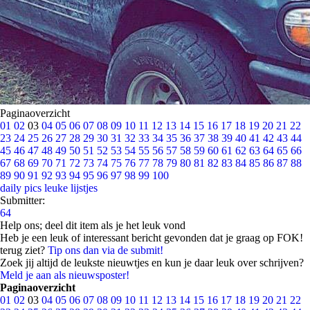
Paginaoverzicht
01
02
03
04
05
06
07
08
09
10
11
12
13
14
15
16
17
18
19
20
21
22
23
24
25
26
27
28
29
30
31
32
33
34
35
36
37
38
39
40
41
42
43
44
45
46
47
48
49
50
51
52
53
54
55
56
57
58
59
60
61
62
63
64
65
66
67
68
69
70
71
72
73
74
75
76
77
78
79
80
81
82
83
84
85
86
87
88
89
90
91
92
93
94
95
96
97
98
99
100
daily pics
leuke lijstjes
Submitter:
64
Help ons; deel dit item als je het leuk vond
Heb je een leuk of interessant bericht gevonden dat je graag op FOK!
terug ziet?
Tip ons dan via de submit!
Zoek jij altijd de leukste nieuwtjes en kun je daar leuk over schrijven?
Meld je aan als nieuwsposter!
Paginaoverzicht
01
02
03
04
05
06
07
08
09
10
11
12
13
14
15
16
17
18
19
20
21
22